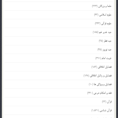
علما و بزرگان
(224)
علوم اسلامی
(43)
علوم قرآنی
(343)
عید غدیر خم
(185)
عید فطر
(35)
عید نوروز
(45)
غیبت امام
(291)
فضایل اخلاقی
(183)
فضایل و رذایل اخلاقی
(168)
فضایل و ویژگی ها
(10)
فقه و احکام شرعی
(340)
قرآن
(23)
قرآن شناسی
(1,861)