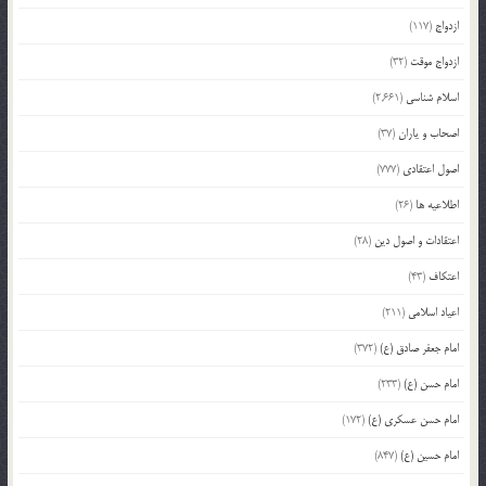
ازدواج
(117)
ازدواج موقت
(32)
اسلام شناسی
(2,661)
اصحاب و یاران
(37)
اصول اعتقادی
(777)
اطلاعیه ها
(26)
اعتقادات و اصول دین
(28)
اعتکاف
(43)
اعیاد اسلامی
(211)
امام جعفر صادق (ع)
(372)
امام حسن (ع)
(233)
امام حسن عسکری (ع)
(172)
امام حسین (ع)
(847)