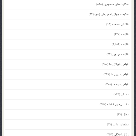
حکایت های معصومین
(838)
حکومت جهانی امام زمان (عج)
(24)
خاندان عصمت
(15)
خانواده
(227)
خانواده
(2,682)
خانواده مهدوی
(22)
خواص خوراکی ها
(550)
خواص سبزی ها
(228)
خواص میوه ها
(308)
داستان
(146)
دانستنی‌های خانواده
(357)
دجال
(29)
دعاها و زیارت
(19)
رذایل اخلاقی
(252)