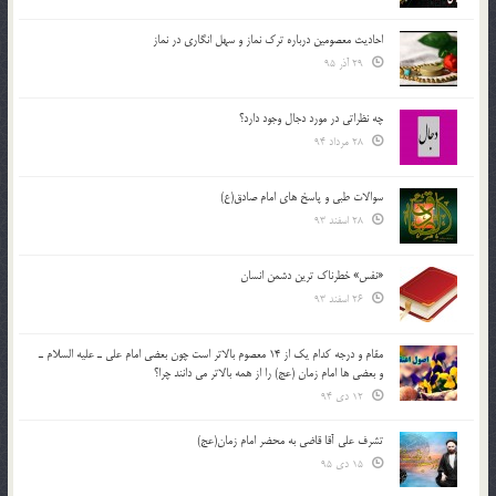
احادیث معصومین درباره ترک نماز و سهل انگاری در نماز
29 آذر 95
چه نظراتی در مورد دجال وجود دارد؟
28 مرداد 94
سوالات طبی و پاسخ های امام صادق(ع)
28 اسفند 93
«نفس» خطرناک ترین دشمن انسان
26 اسفند 93
مقام و درجه كدام يك از 14 معصوم بالاتر است چون بعضي امام علي ـ عليه السلام ـ
و بعضي ها امام زمان (عج) را از همه بالاتر مي دانند چرا؟
12 دی 94
تشرف علي آقا قاضي به محضر امام زمان(عج)
15 دی 95