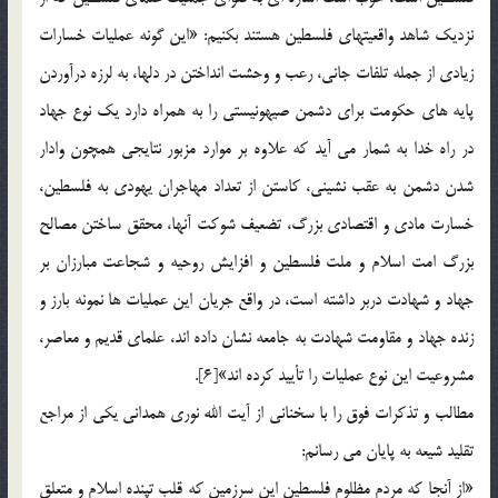
نزديك شاهد واقعيتهاي فلسطين هستند بکنيم: «اين گونه عمليات خسارات
زيادي از جمله تلفات جاني، رعب و وحشت انداختن در دلها، به لرزه درآوردن
پايه هاي حكومت براي دشمن صيهونيستي را به همراه دارد يك نوع جهاد
در راه خدا به شمار مي آيد كه علاوه بر موارد مزبور نتايجي همچون وادار
شدن دشمن به عقب نشيني، كاستن از تعداد مهاجران يهودي به فلسطين،
خسارت مادي و اقتصادي بزرگ، تضعيف شوكت آنها، محقق ساختن مصالح
بزرگ امت اسلام و ملت فلسطين و افزايش روحيه و شجاعت مبارزان بر
جهاد و شهادت دربر داشته است، در واقع جريان اين عمليات ها نمونه بارز و
زنده جهاد و مقاومت شهادت به جامعه نشان داده اند، علماي قديم و معاصر،
مشروعيت اين نوع عمليات را تأييد كرده اند»[6].
مطالب و تذكرات فوق را با سخناني از آيت الله نوري همداني يكي از مراجع
تقليد شيعه به پايان مي رسانم:
«از آنجا كه مردم مظلوم فلسطين اين سرزمين كه قلب تپنده اسلام و متعلق