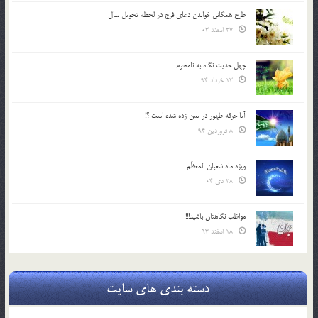
طرح همگانی خواندن دعای فرج در لحظه تحویل سال
27 اسفند 03
چهل حدیث نگاه به نامحرم
13 خرداد 94
آیا جرقه ظهور در یمن زده شده است ؟!
8 فروردین 94
ویژه ماه شعبان المعظّم
28 دی 04
مواظب نگاهتان باشید!!!
18 اسفند 93
دسته بندی های سایت