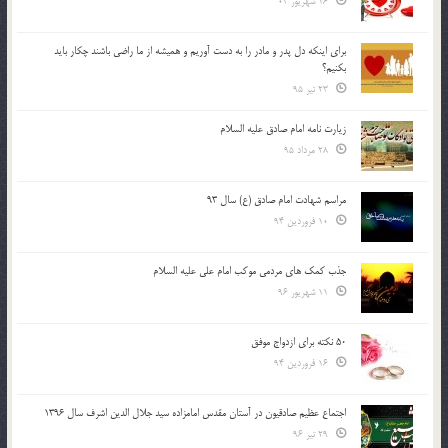
16 شهریور 04
براي اينكه دل پدر و مادر را به دست آوريم و هميشه از ما راضي باشند چكار بايد
بكنيم؟
23 تیر 95
زیارت نامه امام صادق علیه السلام
28 مرداد 95
مراسم شهادت امام صادق (ع) سال 93
10 فروردین 94
جذب کمک های مردمی موکب امام علی علیه السلام
11 شهریور 96
50 نکته برای ازدواج موفق
16 فروردین 94
اجتماع عظیم صادقیون در آستان مقدس امامزاده سید جلال الدین اشرف سال 1396
29 تیر 96