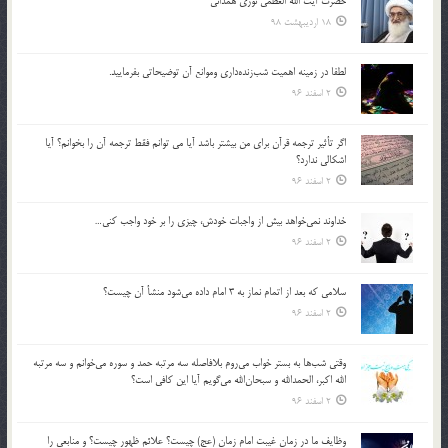
حضرت آیت الله العظمی نوری همدانی
18 اردیبهشت 98
لطفا در زمينه اهميت شب‌زنده‌داري وموانع آن توضيحاتي بفرماييد.
2 اسفند 96
اگر تأثير ترجمه قرآن براي من بيشتر باشد آيا مي توانم فقط ترجمه آن را بخوانم؟ آيا
اشكالي ندارد؟
2 اسفند 96
خداوند نمي‌خواهد بيش از واجبات خودش، چيزي را بر خود واجب كني…
2 اسفند 96
سلامي كه بعد از اتمام نماز به 3 امام داده مي‌شود منشأ آن چيست؟
2 اسفند 96
وقتي شب‌ها به بستر خواب مي‌روم بلافاصله سه مرتبه حمد و سوره مي‌خوانم و سه مرتبه
الله اكبر، الحمدالله و سبحان‌الله مي‌گويم آيا اين كافي است؟
2 اسفند 96
وظايف ما در زمان غيبت امام زمان (عج) چيست؟ علائم ظهور چيست؟ و منابعي را