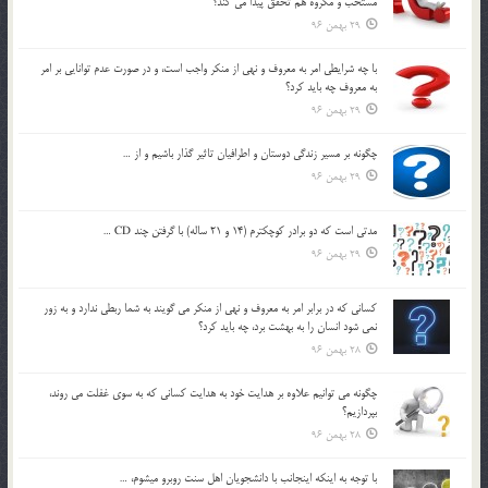
مستحب و مكروه هم تحقق پيدا مي كند؟
29 بهمن 96
با چه شرايطي امر به معروف و نهي از منکر واجب است، و در صورت عدم توانايي بر امر
به معروف چه بايد کرد؟
29 بهمن 96
چگونه بر مسير زندگي دوستان و اطرافيان تاثير گذار باشيم و از …
29 بهمن 96
مدتي است كه دو برادر كوچكترم (14 و 21 ساله) با گرفتن چند CD …
29 بهمن 96
كساني كه در برابر امر به معروف و نهي از منكر مي گويند به شما ربطي ندارد و به زور
نمي شود انسان را به بهشت برد، چه بايد كرد؟
28 بهمن 96
چگونه مي توانيم علاوه بر هدايت خود به هدايت كساني كه به سوي غفلت مي روند،
بپردازيم؟
28 بهمن 96
با توجه به اينكه اينجانب با دانشجويان اهل سنت روبرو مي‎شوم، …