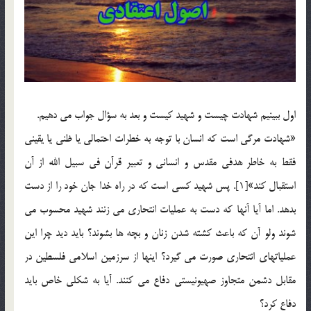
اول ببينيم شهادت چيست و شهيد كيست و بعد به سؤال جواب مي دهيم.
«شهادت مرگي است كه انسان با توجه به خطرات احتمالي يا ظني يا يقيني
فقط به خاطر هدفي مقدس و انساني و تعبير قرآن في سبيل الله از آن
استقبال كند»[1]. پس شهيد كسي است كه در راه خدا جان خود را از دست
بدهد. اما آيا آنها كه دست به عمليات انتحاري مي زنند شهيد محسوب مي
شوند ولو آن كه باعث كشته شدن زنان و بچه ها بشوند؟ بايد ديد چرا اين
عملياتهای انتحاری صورت می گيرد؟ اينها از سرزمين اسلامي فلسطين در
مقابل دشمن متجاوز صهيونيستي دفاع مي كنند. آيا به شكلي خاص بايد
دفاع كرد؟