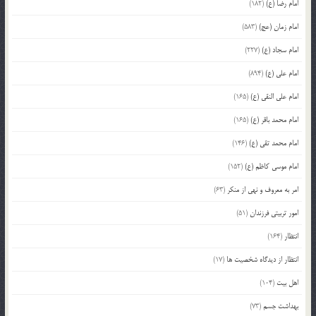
امام رضا (ع)
(182)
امام زمان (عج)
(583)
امام سجاد (ع)
(227)
امام علی (ع)
(894)
امام علی النقی (ع)
(165)
امام محمد باقر (ع)
(165)
امام محمد تقی (ع)
(146)
امام موسی کاظم (ع)
(152)
امر به معروف و نهی از منکر
(63)
امور تربیتی فرزندان
(51)
انتظار
(164)
انتظار از دیدگاه شخصیت ها
(17)
اهل بیت
(104)
بهداشت جسم
(73)