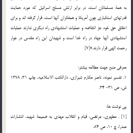
به همة مسلمانان است، در برابر ارتش مسلح اسرائيل كه مورد حمايت
قدرتهاي استكباري چون آمريكا و همفكران آنها است، قرار گرفته اند و براي
احقاق حق خود جز انتفاضه و عمليات استشهادي راه ديگري ندارند عمليات
استشهادي آنها جهاد در راه خدا است و شهيدان اين راه مقدس در جوار
رحمت الهي قرار دارند.»[7]
معرفي منبع جهت مطالعه بيشتر:
1. تفسير نمونه، ناصر مكارم شيرازي، دارالكتب الاسلاميه، چاپ 31، 1378
ش، ص 31- 34.
پي نوشت ها:
[1] . مطهري، مرتضي، قيام و انقلاب مهدي به ضميمة شهيد، انتشارات
صدرا، چ 10، ص 84.