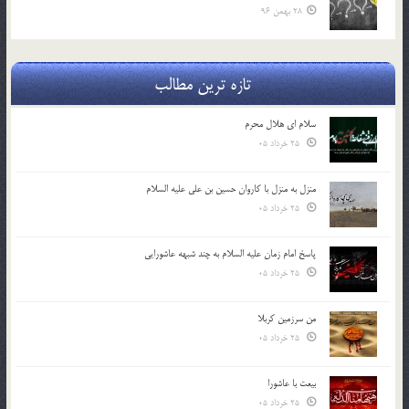
28 بهمن 96
تازه ترین مطالب
سلام ای هلال محرم
25 خرداد 05
منزل به منزل با کاروان حسین بن علی علیه السلام
25 خرداد 05
پاسخ امام زمان علیه السلام به چند شبهه عاشورایی
25 خرداد 05
من سرزمین کربلا
25 خرداد 05
بیعت با عاشورا
25 خرداد 05