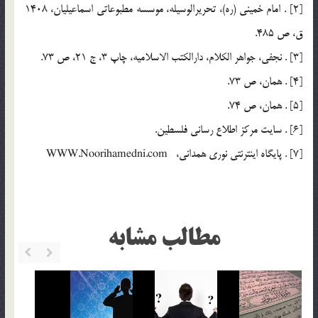
[2] . امام خميني (ره)، تحريرالوسيله، موسسه مطبوعاتي اسماعيليان، 1408
ق، ص 485.
[3] . نجفي، جواهر الكلام، دارالكتب الاسلاميه، چاپ 3، ج 21، ص 73.
[4] . همان، ص 73.
[5] . همان، ص 74.
[6] . سايت مركز اطلاع رساني فلسطين.
[7] . پايگاه اينترنتي نوري همداني، WWW.Noorihamedni.com
مطالب مشابه