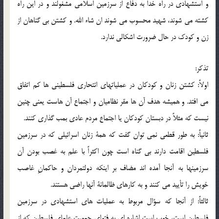
و استشهادي در راه خدا به دفاع از سرزمين اسلامي مشغولند و در اين راه
کشته مي شوند، شهيد محسوب مي شوند ان شاء الله. و كشتن بي گناهان از
زن و كودك در حال ضرورت اشكالي ندارد.
تذكر:
اولاً: كشتن زنان و كودكان در عملياتهاي انتحاري فلسطيني ها كم اتفاق
مي افتد. و هميشه هدف آن ها مقر نظاميان و اجتماع آن هاست يعني چنين
نيست كه مثلاً در دبستان كودكان يا اجتماع مردم عادي بمب گذاري كنند.
ثانياً: به طور قطعي نمي توان گفت كه همة زنان اسرائيلي كه در سرزمين
فلسطين اقامت دارند بي گناه است چون اكثراً با علم به غصب بودن آن
سرزمينها به آنجا آمده اند مضاف بر اينكه دولتمردان و حاكمانِ غاصب
خويش را تأييد مي كنند و به كارهاي ظالمانة آنها راضي هستند.
ثالثاً: از آنجا كه سؤال مربوط به عمليات هاي استشهادي در سرزمين
فلسطين است، خوب است اشاره اي به فتواي جمعيت علماي فلسطين كه از