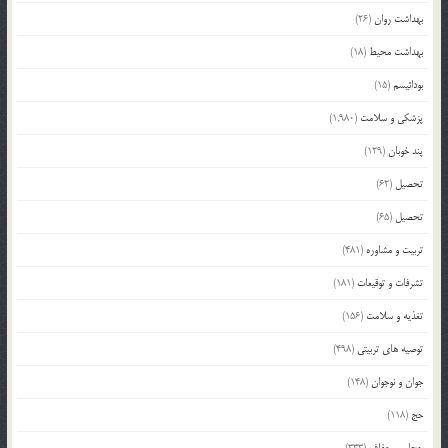
بهداشت روان
(26)
بهداشت محیط
(18)
بودائیسم
(15)
پزشکی و سلامت
(1,980)
پند خوبان
(129)
تحصیل
(62)
تحصیل
(65)
تربیت و مشاوره
(481)
تشرفات و توقیعات
(181)
تغذیه و سلامت
(156)
توصیه های تربیتی
(498)
جوان و نوجوان
(148)
حج
(118)