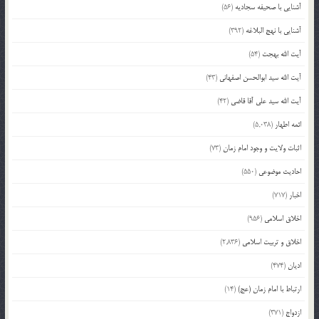
آشنایی با صحیفه سجادیه
(56)
آشنایی با نهج البلاغه
(392)
آیت الله بهجت
(54)
آیت الله سید ابوالحسن اصفهانی
(43)
آیت الله سید علی آقا قاضی
(42)
ائمه اطهار
(5,038)
اثبات ولایت و وجود امام زمان
(73)
احادیث موضوعی
(550)
اخبار
(717)
اخلاق اسلامی
(956)
اخلاق و تربیت اسلامی
(2,836)
ادیان
(474)
ارتباط با امام زمان (عج)
(14)
ازدواج
(371)