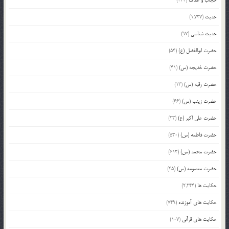
حجاب و عفاف
(333)
حدیث
(1,737)
حدیث شناسی
(97)
حضرت ابوالفضل (ع)
(54)
حضرت خدیجه (س)
(41)
حضرت رقیه (س)
(13)
حضرت زینب (س)
(66)
حضرت علی اکبر (ع)
(23)
حضرت فاطمه (س)
(530)
حضرت محمد (ص)
(613)
حضرت معصومه (س)
(45)
حکایت ها
(2,244)
حکایت های آموزنده
(749)
حکایت های قرآنی
(107)