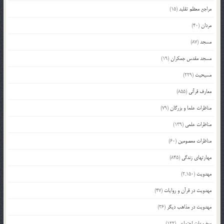
مراجع معظم تقلید
(15)
مردان
(40)
مسجد
(87)
مسجد مقدس جمکران
(19)
مسیحیت
(229)
معارف قرآنی
(855)
مناظرات علما و بزرگان
(79)
مناظرات علمی
(139)
مناظرات معصومین
(60)
مهارتهای زندگی
(845)
مهدویت
(2,150)
مهدویت در قرآن و روایات
(47)
مهدویت در مذاهب دیگر
(36)
موضوعات اجتماعی
(122)