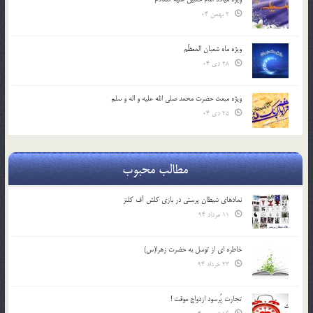
2 بهمن 04
ویژه ماه شعبان المعظّم
28 دی 04
ویژه مبعث حضرت محمد صلی الله علیه و اله و سلم
25 دی 04
مطالب محبوب
نمادهای شیطان پرستی در بازی کلش آف کلنز
11 مرداد 94
خاطره ای از توسل به حضرت زهرا(س)
23 خرداد 94
تجارت پُرسود ازدواج موقت !