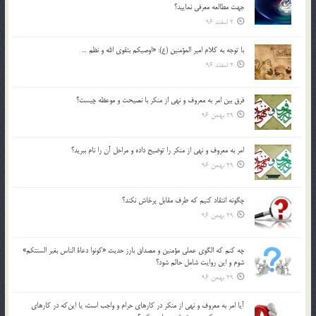
جهت مطالعه معرفي نماييد؟
2 اسفند 96
با توجه به كلام امير المؤمنين (ع): «اوصيكم بتقوي الله و نظم …
2 اسفند 96
فرق بين امر به معروف و نهي از منكر با نصيحت و موعظه چيست؟
29 بهمن 96
امر به معروف و نهي از منكر را توضيح داده و مراحل آن را نام ببريد؟
29 بهمن 96
چگونه انتقاد كنيم كه طرف مقابل پرخاش نكند؟
29 بهمن 96
چه كنم كه الگوي عملي مؤمنين و مصداق بارز حديث «كونوا دعاة الناس بغير السنتكم»
شوم و اين روايت شامل حالم شود؟
29 بهمن 96
آيا امر به معروف و نهي از منكر در كارهاي حرام و واجب است، يا اين‌كه در كارهاي