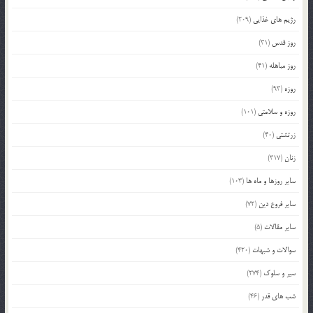
رژیم های غذایی
(209)
روز قدس
(31)
روز مباهله
(41)
روزه
(93)
روزه و سلامتی
(101)
زرتشتی
(40)
زنان
(317)
سایر روزها و ماه ها
(103)
سایر فروع دین
(72)
سایر مقالات
(5)
سوالات و شبهات
(420)
سیر و سلوک
(274)
شب های قدر
(46)