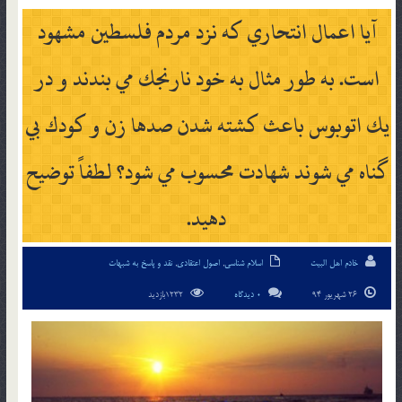
آيا اعمال انتحاري كه نزد مردم فلسطين مشهود
است. به طور مثال به خود نارنجك مي بندند و در
يك اتوبوس باعث كشته شدن صدها زن و كودك بي
گناه مي شوند شهادت محسوب مي شود؟ لطفاً توضيح
دهيد.
خادم اهل البیت
اسلام شناسی
,
اصول اعتقادی
,
نقد و پاسخ به شبهات
26 شهریور 94
0 دیدگاه
1232بازدید