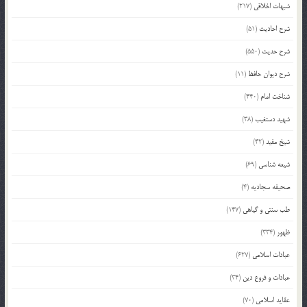
شبهات اخلاقی
(217)
شرح احادیث
(51)
شرح حدیث
(550)
شرح دیوان حافظ
(11)
شناخت امام
(440)
شهید دستغیب
(38)
شیخ مفید
(42)
شیعه شناسی
(69)
صحیفه سجادیه
(4)
طب سنتی و گیاهی
(147)
ظهور
(334)
عبادات اسلامی
(627)
عبادات و فروع دین
(34)
عقاید اسلامی
(70)