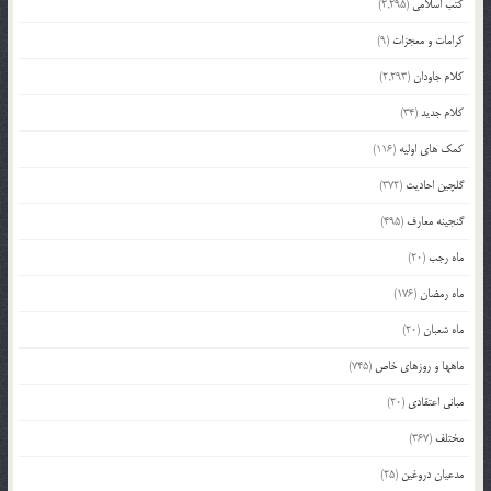
کتب اسلامی
(2,295)
کرامات و معجزات
(9)
کلام جاودان
(2,293)
کلام جدید
(34)
کمک های اولیه
(116)
گلچین احادیث
(372)
گنجینه معارف
(495)
ماه رجب
(20)
ماه رمضان
(176)
ماه شعبان
(20)
ماهها و روزهای خاص
(745)
مبانی اعتقادی
(20)
مختلف
(367)
مدعیان دروغین
(25)