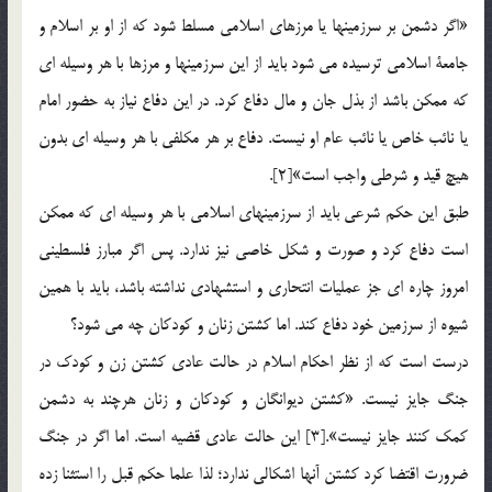
«اگر دشمن بر سرزمينها يا مرزهاي اسلامي مسلط شود كه از او بر اسلام و
جامعة اسلامي ترسيده مي شود بايد از اين سرزمينها و مرزها با هر وسيله اي
كه ممكن باشد از بذل جان و مال دفاع كرد. در اين دفاع نياز به حضور امام
يا نائب خاص يا نائب عام او نيست. دفاع بر هر مكلفي با هر وسيله اي بدون
هيچ قيد و شرطي واجب است»[2].
طبق اين حكم شرعي بايد از سرزمينهاي اسلامي با هر وسيله اي كه ممكن
است دفاع كرد و صورت و شكل خاصي نيز ندارد. پس اگر مبارز فلسطيني
امروز چاره اي جز عمليات انتحاري و استشهادي نداشته باشد، بايد با همين
شيوه از سرزمين خود دفاع كند. اما كشتن زنان و كودكان چه مي شود؟
درست است كه از نظر احكام اسلام در حالت عادي كشتن زن و كودك در
جنگ جايز نيست. «كشتن ديوانگان و كودكان و زنان هرچند به دشمن
كمك كنند جايز نيست».[3] اين حالت عادي قضيه است. اما اگر در جنگ
ضرورت اقتضا كرد كشتن آنها اشكالي ندارد؛ لذا علما حكم قبل را استثنا زده