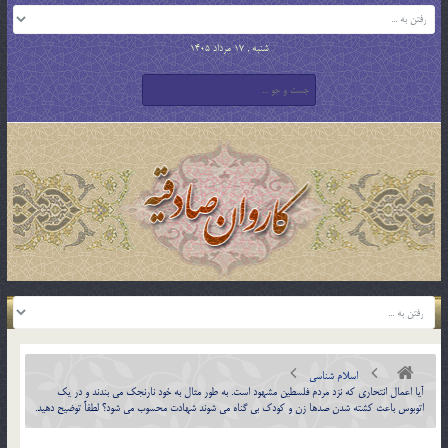
شنبه , 17 مرداد 1405
اسلام شناسی
آيا اعمال انتحاري كه نزد مردم فلسطين مشهود است. به طور مثال به خود نارنجك مي بندند و در يك
اتوبوس باعث كشته شدن صدها زن و كودك بي گناه مي شوند شهادت محسوب مي شود؟ لطفاً توضيح دهيد.