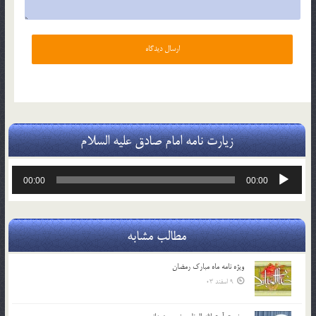
زیارت نامه امام صادق علیه السلام
پخش‌کننده
00:00
00:00
صوت
مطالب مشابه
ویژه نامه ماه مبارک رمضان
9 اسفند 03