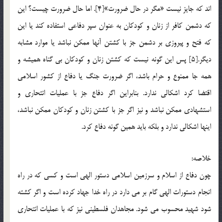
اند كه جايز نيست «مگر در حال ضرورت»[4]. اما حال ضرورت چيست؟ اين
كه دشمن كافر از زنان و كودكان به عنوان سپر دفاعي استفاده كند يا اين
كه فتح و پيروزي بر دشمن جز با كشتن آنها ممكن نباشد يا موارد مشابه
ديگر.[5] پس اين گونه نيست كه كشتن زنان و كودكان بي گناه هميشه و
همه جا ممنوع و حرام باشد، اگر ضرورت جنگ يا دفاع از كشور اسلامي
اقتضا كرد اشكالي ندارد. بنابراين اگر دفاع جز با عمليات انتحاري و
استشهادي ممكن نباشد و نيز اگر جز با كشتن زنان و كودكان ممكن نباشد،
اينها اشكالي ندارد و بلكه بايد همين گونه دفاع كرد.
خلاصه:
چون دفاع از اسلام و سرزمين اسلامي دستور الهي است و كسي كه در راه
انجام دستورات الهي گام بر مي دارد در راه خدا جهاد كرده است و اگر كشته
شود شهيد محسوب مي شود. مجاهدان فلسطيني نيز كه با عمليات انتحاري