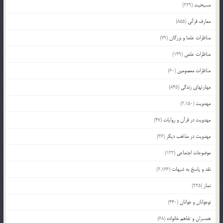
مسیحیت
(229)
معارف قرآنی
(855)
مناظرات علما و بزرگان
(79)
مناظرات علمی
(139)
مناظرات معصومین
(60)
مهارتهای زندگی
(845)
مهدویت
(2,150)
مهدویت در قرآن و روایات
(47)
مهدویت در مذاهب دیگر
(36)
موضوعات اجتماعی
(122)
نقد و پاسخ به شبهات
(2,166)
نماز
(225)
نوجوانان و جوانان
(440)
همسران و تفاهم خانواده
(68)