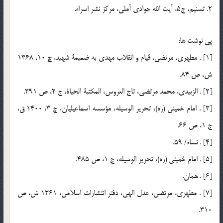
2. تسنيم، ج5، آيت الله جوادي آملي، مرکز نشر اسراء.
پي نوشت ها:
[1] . مطهري، مرتضي، قيام و انقلاب مهدي به ضميمة شهيد، چ 10، 1368
ش، ص 84.
[2] . الزبيدي، محمد مرتضي، تاج العروس، المكتبة الحياة، ج 2، ص 391.
[3] . امام خميني (ره)، تحرير الوسيله، مؤسسه اسماعيليان، چ 3، 1400 ق،
ج 1، ص 66.
[4] . نساء/ 59.
[5] . امام خميني (ره)، تحرير الوسيله، ج 1، ص 485.
[6] . همان.
[7] . مطهري، مرتضي، عدل الهي، دفتر انتشارات اسلامي، 1361 ش، ص
310.