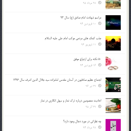
28 مرداد 95
مراسم شهادت امام صادق (ع) سال 93
10 فروردین 94
جذب کمک های مردمی موکب امام علی علیه السلام
11 شهریور 96
50 نکته برای ازدواج موفق
16 فروردین 94
اجتماع عظیم صادقیون در آستان مقدس امامزاده سید جلال الدین اشرف سال 1396
29 تیر 96
احادیث معصومین درباره ترک نماز و سهل انگاری در نماز
29 آذر 95
چه نظراتی در مورد دجال وجود دارد؟
28 مرداد 94