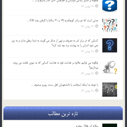
چگونه بر مسير زندگي دوستان و اطرافيان تاثير گذار باشيم و از …
29 بهمن 96
مدتي است كه دو برادر كوچكترم (14 و 21 ساله) با گرفتن چند CD …
29 بهمن 96
كساني كه در برابر امر به معروف و نهي از منكر مي گويند به شما ربطي ندارد و به زور
نمي شود انسان را به بهشت برد، چه بايد كرد؟
28 بهمن 96
چگونه مي توانيم علاوه بر هدايت خود به هدايت كساني كه به سوي غفلت مي روند،
بپردازيم؟
28 بهمن 96
با توجه به اينكه اينجانب با دانشجويان اهل سنت روبرو مي‎شوم، …
28 بهمن 96
تازه ترین مطالب
سلام ای هلال محرم