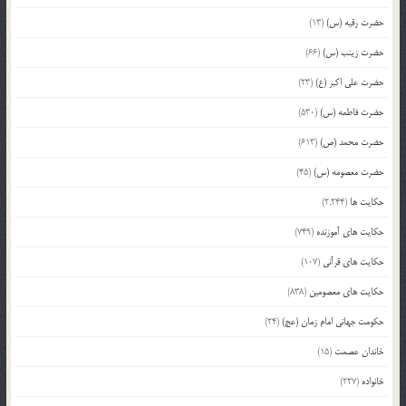
حضرت رقیه (س)
(13)
حضرت زینب (س)
(66)
حضرت علی اکبر (ع)
(23)
حضرت فاطمه (س)
(530)
حضرت محمد (ص)
(613)
حضرت معصومه (س)
(45)
حکایت ها
(2,244)
حکایت های آموزنده
(749)
حکایت های قرآنی
(107)
حکایت های معصومین
(838)
حکومت جهانی امام زمان (عج)
(24)
خاندان عصمت
(15)
خانواده
(227)