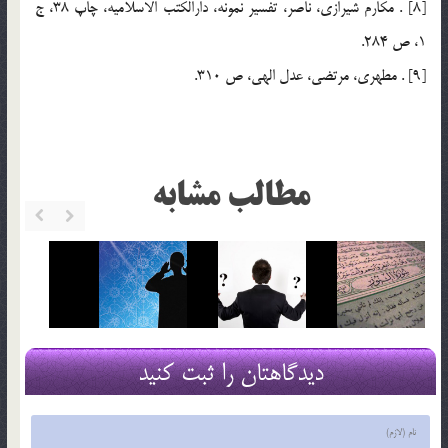
[8] . مكارم شيرازي، ناصر، تفسير نمونه، دارالكتب الاسلاميه، چاپ 38، ج
1، ص 284.
[9] . مطهري، مرتضي، عدل الهي، ص 310.
مطالب مشابه
دیدگاهتان را ثبت کنید