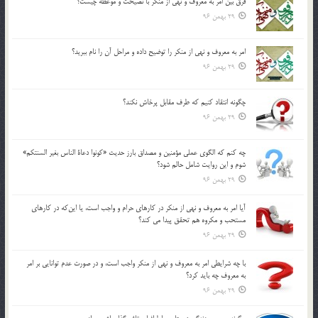
فرق بين امر به معروف و نهي از منكر با نصيحت و موعظه چيست؟
29 بهمن 96
امر به معروف و نهي از منكر را توضيح داده و مراحل آن را نام ببريد؟
29 بهمن 96
چگونه انتقاد كنيم كه طرف مقابل پرخاش نكند؟
29 بهمن 96
چه كنم كه الگوي عملي مؤمنين و مصداق بارز حديث «كونوا دعاة الناس بغير السنتكم»
شوم و اين روايت شامل حالم شود؟
29 بهمن 96
آيا امر به معروف و نهي از منكر در كارهاي حرام و واجب است، يا اين‌كه در كارهاي
مستحب و مكروه هم تحقق پيدا مي كند؟
29 بهمن 96
با چه شرايطي امر به معروف و نهي از منکر واجب است، و در صورت عدم توانايي بر امر
به معروف چه بايد کرد؟
29 بهمن 96