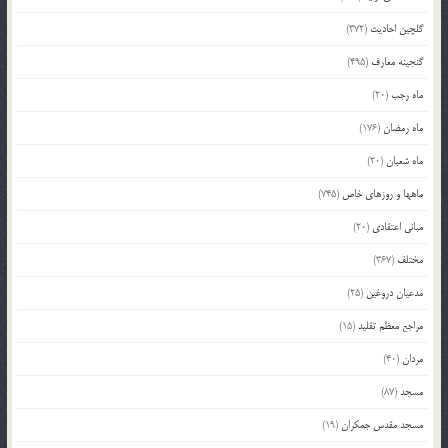
گلچین احادیث
(372)
گنجینه معارف
(495)
ماه رجب
(20)
ماه رمضان
(176)
ماه شعبان
(20)
ماهها و روزهای خاص
(745)
مبانی اعتقادی
(20)
مختلف
(367)
مدعیان دروغین
(25)
مراجع معظم تقلید
(15)
مردان
(40)
مسجد
(87)
مسجد مقدس جمکران
(19)