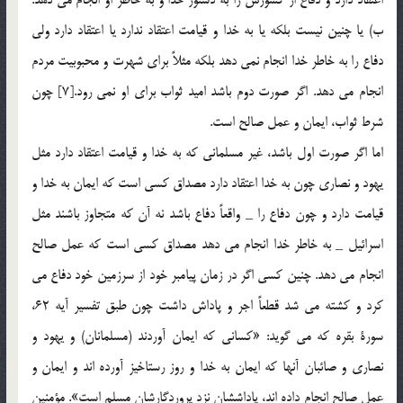
ب) يا چنين نيست بلكه يا به خدا و قيامت اعتقاد ندارد يا اعتقاد دارد ولي
دفاع را به خاطر خدا انجام نمي دهد بلكه مثلاً براي شهرت و محبوبيت مردم
انجام مي دهد. اگر صورت دوم باشد اميد ثواب براي او نمي رود.[7] چون
شرط ثواب، ايمان و عمل صالح است.
اما اگر صورت اول باشد، غير مسلماني كه به خدا و قيامت اعتقاد دارد مثل
يهود و نصاري چون به خدا اعتقاد دارد مصداق كسي است که ايمان به خدا و
قيامت دارد و چون دفاع را _ واقعاً دفاع باشد نه آن كه متجاوز باشند مثل
اسرائيل _ به خاطر خدا انجام مي دهد مصداق كسي است كه عمل صالح
انجام مي دهد. چنين كسي اگر در زمان پيامبر خود از سرزمين خود دفاع مي
كرد و كشته مي شد قطعاً اجر و پاداش داشت چون طبق تفسير آيه 62،
سورة بقره كه مي گويد: «كساني كه ايمان آوردند (مسلمانان) و يهود و
نصاري و صائبان آنها كه ايمان به خدا و روز رستاخيز آورده اند و ايمان و
عمل صالح انجام داده اند، پاداششان نزد پروردگارشان مسلم است». مؤمنين