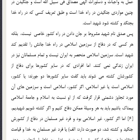
عمل به واجبات و دستورات الهي مصداق في سبيل الله است و جنگيدن در
چنين مواردي جنگيدن در راه خدا است و طبق تعريف كسي كه در راه خدا
بجنگد و كشته شود شهيد است.
پس صدق نام شهيد مشروط بر جان دادن در راه كشور خاصي نيست، بلكه
هر کسي که در دفاع از سرزمين اسلامي در راه خدا جانش را تقديم کند
شهيد است. سرزمين اسلامي منحصر به ايران نيست و تمام مسلمانان نيز در
ايران زندگي نمي كنند. اما افرادي که در ساير كشورها براي دفاع از
كشورشان كشته مي شوند بايد گفت ساير كشورها دو جورند: يا كشور،
اسلامي است يا غير اسلامي. اگر كشور، اسلامي است و سرزمين هاي آن
مورد تجاوز دشمني قرار گرفت كه از او نسبت به اسلام و جامعة اسلامي
بيمناك باشيم بايد به هر وسيلة ممكن دفاع كنيم و اگر كشته شويم شهيديم.
[6] اما اگر كشور، غير اسلامي بود و فرد غير مسلمان در دفاع از كشورش
جنگيد و كشته شد، دو صورت دارد: الف) يا فرد غير مسلمان به خدا و قيامت
اعتقاد دارد و دفاع از كشورش را به دستور خدا و به خاطر او انجام مي دهد.