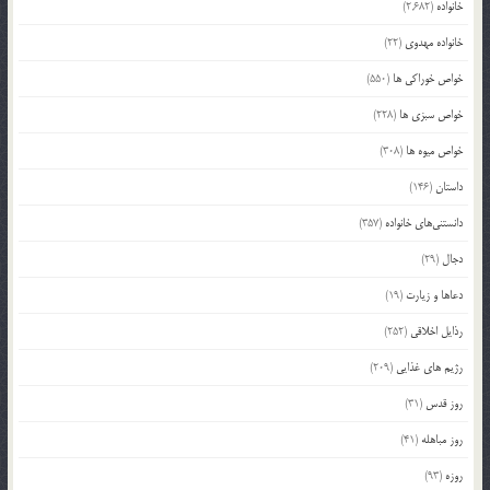
خانواده
(2,682)
خانواده مهدوی
(22)
خواص خوراکی ها
(550)
خواص سبزی ها
(228)
خواص میوه ها
(308)
داستان
(146)
دانستنی‌های خانواده
(357)
دجال
(29)
دعاها و زیارت
(19)
رذایل اخلاقی
(252)
رژیم های غذایی
(209)
روز قدس
(31)
روز مباهله
(41)
روزه
(93)