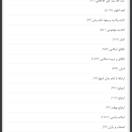
آیت الله سید علی آقا قاضی
(42)
ائمه اطهار
(5,038)
اثبات ولایت و وجود امام زمان
(73)
احادیث موضوعی
(550)
اخبار
(717)
اخلاق اسلامی
(956)
اخلاق و تربیت اسلامی
(2,836)
ادیان
(474)
ارتباط با امام زمان (عج)
(14)
ازدواج
(371)
ازدواج
(117)
ازدواج موقت
(32)
اسلام شناسی
(2,661)
اصحاب و یاران
(37)