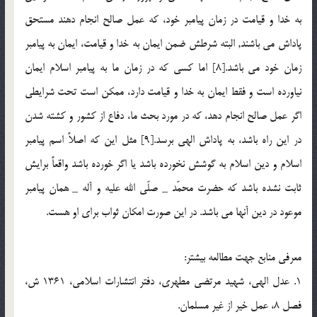
به خدا و قيامت در زمان پيامبر خود، كه عمل صالح انجام دهند مستحق
پاداش مي باشند, البته شرطش ضمن ايمان به خدا و قيامت، ايمان به پيامبر
زمان خود مي باشد.[8] اما كسي كه در زمان ما به پيامبر اسلام ايمان
نياورده است و فقط ايمان به خدا و قيامت دارد، ممكن است تحت شرايطي
اگر عمل صالح انجام دهد، كه در مورد بحث ما، دفاع از كشور و كشته شدن
در اين راه باشد، به پاداش الهي برسد.[9] مثل اين كه اصلاً اسم پيامبر
اسلام و دين اسلام به گوشش نخورده باشد يا اگر خورده باشد واقعاً برايش
ثابت نشده باشد كه حضرت محمّد _ صلّي الله عليه و آله _ همان پيامبر
موعود در دين آنها مي باشد. در اين صورت امكان ثواب براي او هست.
معرفي منابع جهت مطالعه بيشتر:
1. عدل الهي، شهيد مرتضي مطهري، دفتر انتشارات اسلامي، 1361 ش،
فصل 8، عمل خير از غير مسلمان.