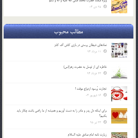
ویژه مبعث حضرت محمد صلی الله علیه و اله و سلم
25 دی 04
مطالب محبوب
نمادهای شیطان پرستی در بازی کلش آف کلنز
11 مرداد 94
خاطره ای از توسل به حضرت زهرا(س)
23 خرداد 94
تجارت پُرسود ازدواج موقت !
16 شهریور 04
براي اينكه دل پدر و مادر را به دست آوريم و هميشه از ما راضي باشند چكار بايد
بكنيم؟
23 تیر 95
زیارت نامه امام صادق علیه السلام