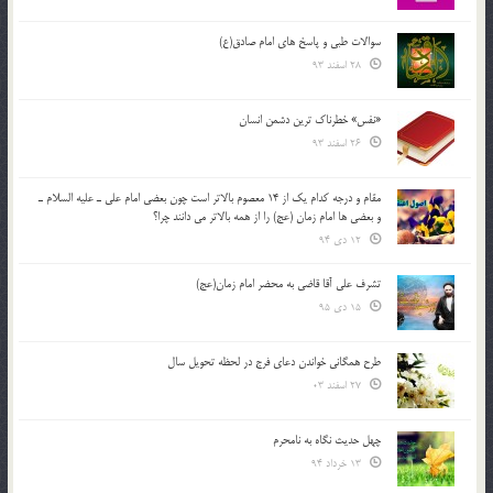
سوالات طبی و پاسخ های امام صادق(ع)
28 اسفند 93
«نفس» خطرناک ترین دشمن انسان
26 اسفند 93
مقام و درجه كدام يك از 14 معصوم بالاتر است چون بعضي امام علي ـ عليه السلام ـ
و بعضي ها امام زمان (عج) را از همه بالاتر مي دانند چرا؟
12 دی 94
تشرف علي آقا قاضي به محضر امام زمان(عج)
15 دی 95
طرح همگانی خواندن دعای فرج در لحظه تحویل سال
27 اسفند 03
چهل حدیث نگاه به نامحرم
13 خرداد 94