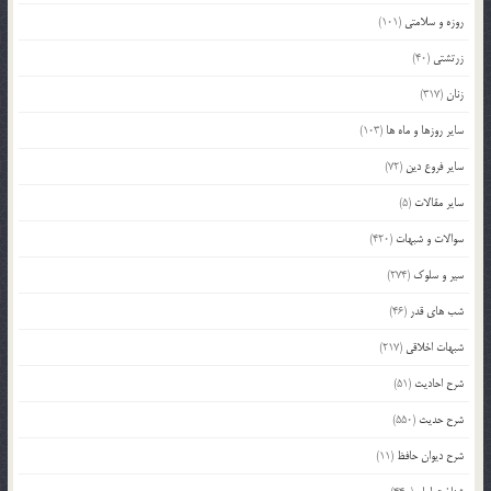
روزه و سلامتی
(101)
زرتشتی
(40)
زنان
(317)
سایر روزها و ماه ها
(103)
سایر فروع دین
(72)
سایر مقالات
(5)
سوالات و شبهات
(420)
سیر و سلوک
(274)
شب های قدر
(46)
شبهات اخلاقی
(217)
شرح احادیث
(51)
شرح حدیث
(550)
شرح دیوان حافظ
(11)