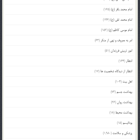
امام محمد باقر (ع)
(165)
امام محمد تقی (ع)
(146)
امام موسی کاظم (ع)
(152)
امر به معروف و نهی از منکر
(63)
امور تربیتی فرزندان
(51)
انتظار
(164)
انتظار از دیدگاه شخصیت ها
(17)
اهل بیت
(104)
بهداشت جسم
(73)
بهداشت روان
(26)
بهداشت محیط
(18)
بودائیسم
(15)
پزشکی و سلامت
(1,980)