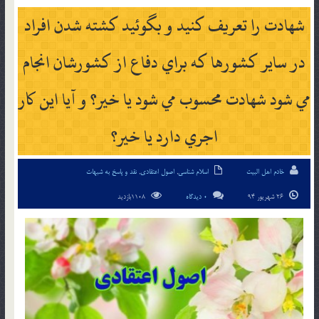
شهادت را تعريف كنيد و بگوئيد كشته شدن افراد
در ساير كشورها كه براي دفاع از كشورشان انجام
مي شود شهادت محسوب مي شود يا خير؟ و آيا اين كار
اجري دارد يا خير؟
خادم اهل البیت
اسلام شناسی
,
اصول اعتقادی
,
نقد و پاسخ به شبهات
26 شهریور 94
0 دیدگاه
1108بازدید