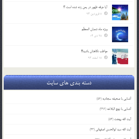
آیا جرقه ظهور در یمن زده شده است ؟!
8 فروردین 94
ویژه ماه شعبان المعظّم
28 دی 04
مواظب نگاهتان باشید!!!
18 اسفند 93
دسته بندی های سایت
آشنایی با صحیفه سجادیه
(56)
آشنایی با نهج البلاغه
(392)
آیت الله بهجت
(54)
آیت الله سید ابوالحسن اصفهانی
(43)