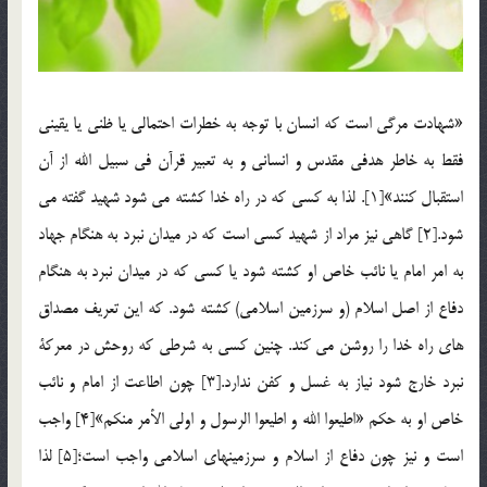
«شهادت مرگي است كه انسان با توجه به خطرات احتمالي يا ظني يا يقيني
فقط به خاطر هدفي مقدس و انساني و به تعبير قرآن في سبيل الله از آن
استقبال كنند»[1]. لذا به كسي كه در راه خدا كشته مي شود شهيد گفته مي
شود.[2] گاهي نيز مراد از شهيد كسي است كه در ميدان نبرد به هنگام جهاد
به امر امام يا نائب خاص او كشته شود يا كسي كه در ميدان نبرد به هنگام
دفاع از اصل اسلام (و سرزمين اسلامي) كشته شود. که اين تعريف مصداق
هاي راه خدا را روشن مي کند. چنين كسي به شرطي كه روحش در معركة
نبرد خارج شود نياز به غسل و كفن ندارد.[3] چون اطاعت از امام و نائب
خاص او به حكم «اطيعوا الله و اطيعوا الرسول و اولي الأمر منكم»[4] واجب
است و نيز چون دفاع از اسلام و سرزمينهاي اسلامي واجب است؛[5] لذا