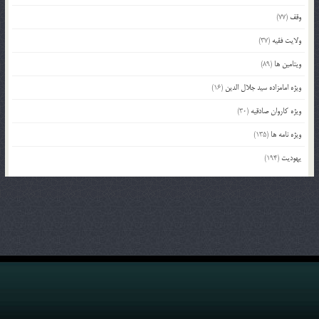
وقف
(77)
ولایت فقیه
(37)
ویتامین ها
(89)
ویژه امامزاده سید جلال الدین
(16)
ویژه کاروان صادقیه
(30)
ویژه نامه ها
(135)
یهودیت
(194)