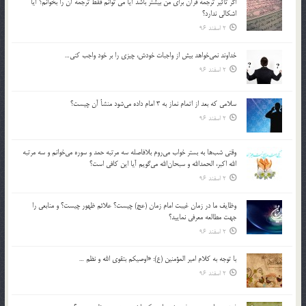
اگر تأثير ترجمه قرآن براي من بيشتر باشد آيا مي توانم فقط ترجمه آن را بخوانم؟ آيا
اشكالي ندارد؟
2 اسفند 96
خداوند نمي‌خواهد بيش از واجبات خودش، چيزي را بر خود واجب كني…
2 اسفند 96
سلامي كه بعد از اتمام نماز به 3 امام داده مي‌شود منشأ آن چيست؟
2 اسفند 96
وقتي شب‌ها به بستر خواب مي‌روم بلافاصله سه مرتبه حمد و سوره مي‌خوانم و سه مرتبه
الله اكبر، الحمدالله و سبحان‌الله مي‌گويم آيا اين كافي است؟
2 اسفند 96
وظايف ما در زمان غيبت امام زمان (عج) چيست؟ علائم ظهور چيست؟ و منابعي را
جهت مطالعه معرفي نماييد؟
2 اسفند 96
با توجه به كلام امير المؤمنين (ع): «اوصيكم بتقوي الله و نظم …
2 اسفند 96