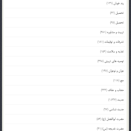
پند خوبان
(129)
تحصیل
(62)
تحصیل
(65)
تربیت و مشاوره
(481)
تشرفات و توقیعات
(181)
تغذیه و سلامت
(156)
توصیه های تربیتی
(498)
جوان و نوجوان
(148)
حج
(118)
حجاب و عفاف
(333)
حدیث
(1,737)
حدیث شناسی
(97)
حضرت ابوالفضل (ع)
(54)
حضرت خدیجه (س)
(41)