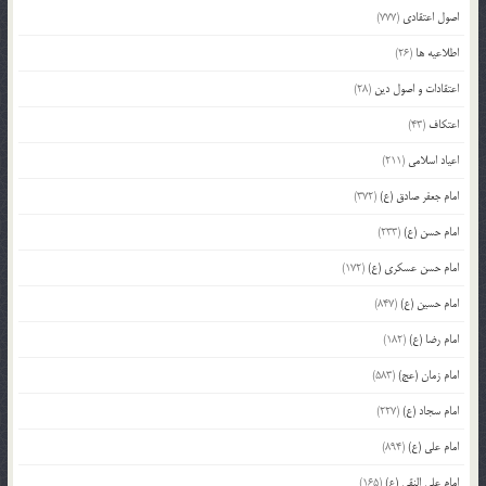
اصول اعتقادی
(777)
اطلاعیه ها
(26)
اعتقادات و اصول دین
(28)
اعتکاف
(43)
اعیاد اسلامی
(211)
امام جعفر صادق (ع)
(372)
امام حسن (ع)
(233)
امام حسن عسکری (ع)
(172)
امام حسین (ع)
(847)
امام رضا (ع)
(182)
امام زمان (عج)
(583)
امام سجاد (ع)
(227)
امام علی (ع)
(894)
امام علی النقی (ع)
(165)