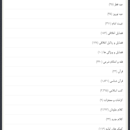
عید فطر
(35)
عید نوروز
(45)
غیبت امام
(291)
فضایل اخلاقی
(183)
فضایل و رذایل اخلاقی
(168)
فضایل و ویژگی ها
(10)
فقه و احکام شرعی
(340)
قرآن
(23)
قرآن شناسی
(1,861)
کتب اسلامی
(2,295)
کرامات و معجزات
(9)
کلام جاودان
(2,293)
کلام جدید
(34)
کمک های اولیه
(116)