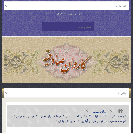
شنبه , 17 مرداد 1405
اسلام شناسی
شهادت را تعريف كنيد و بگوئيد كشته شدن افراد در ساير كشورها كه براي دفاع از كشورشان انجام مي شود
شهادت محسوب مي شود يا خير؟ و آيا اين كار اجري دارد يا خير؟