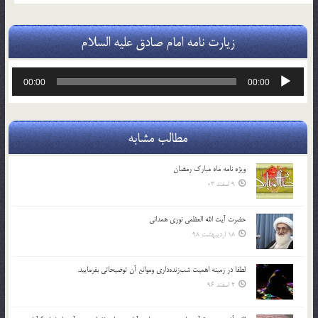
زیارت نامه امام صادق علیه السلام
پخش‌کننده
00:00
00:00
صوت
مطالب مشابه
ویژه نامه ماه مبارک رمضان
9 اسفند 03
حضرت آیت الله العظمی نوری همدانی
18 اردیبهشت 98
لطفا در زمينه اهميت شب‌زنده‌داري وموانع آن توضيحاتي بفرماييد.
2 اسفند 96