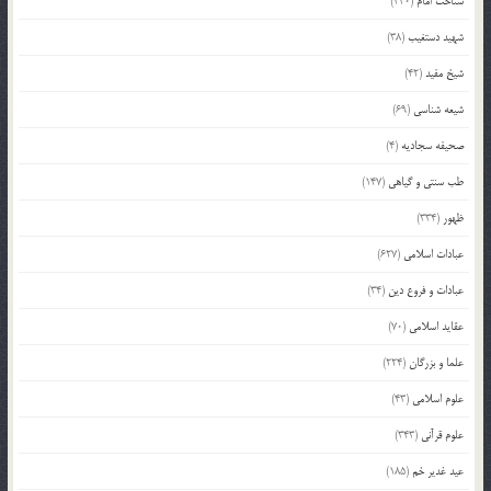
شناخت امام
(440)
شهید دستغیب
(38)
شیخ مفید
(42)
شیعه شناسی
(69)
صحیفه سجادیه
(4)
طب سنتی و گیاهی
(147)
ظهور
(334)
عبادات اسلامی
(627)
عبادات و فروع دین
(34)
عقاید اسلامی
(70)
علما و بزرگان
(224)
علوم اسلامی
(43)
علوم قرآنی
(343)
عید غدیر خم
(185)