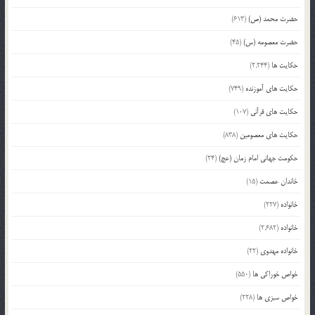
حضرت محمد (ص)
(613)
حضرت معصومه (س)
(45)
حکایت ها
(2,244)
حکایت های آموزنده
(749)
حکایت های قرآنی
(107)
حکایت های معصومین
(838)
حکومت جهانی امام زمان (عج)
(24)
خاندان عصمت
(15)
خانواده
(227)
خانواده
(2,682)
خانواده مهدوی
(22)
خواص خوراکی ها
(550)
خواص سبزی ها
(228)