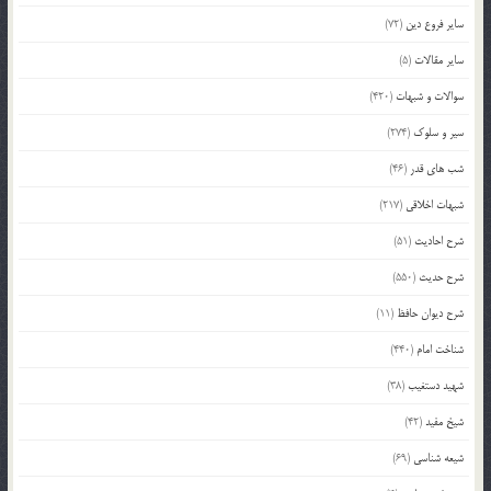
سایر فروع دین
(72)
سایر مقالات
(5)
سوالات و شبهات
(420)
سیر و سلوک
(274)
شب های قدر
(46)
شبهات اخلاقی
(217)
شرح احادیث
(51)
شرح حدیث
(550)
شرح دیوان حافظ
(11)
شناخت امام
(440)
شهید دستغیب
(38)
شیخ مفید
(42)
شیعه شناسی
(69)