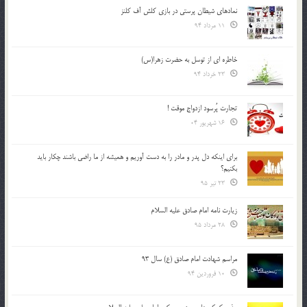
نمادهای شیطان پرستی در بازی کلش آف کلنز
11 مرداد 94
خاطره ای از توسل به حضرت زهرا(س)
23 خرداد 94
تجارت پُرسود ازدواج موقت !
16 شهریور 04
براي اينكه دل پدر و مادر را به دست آوريم و هميشه از ما راضي باشند چكار بايد
بكنيم؟
23 تیر 95
زیارت نامه امام صادق علیه السلام
28 مرداد 95
مراسم شهادت امام صادق (ع) سال 93
10 فروردین 94