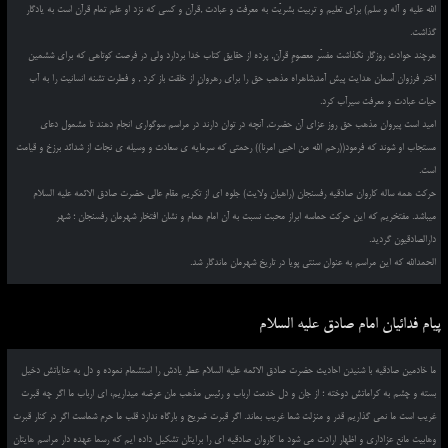
الله علیه و آله و سلم) برای تعلیم و تربیت بشریّت به معرفت و عبادت ,قرآن و کسی که نزد او علم تمام قرآن است به یادگار
گذاشت.
هرچند حوادث روزگار نگذاشت مفسّر معصومِ قرآن, پرده از حقایق کتاب خدا بردارد ولی در فرصت کوتاهی که برای ششمین
اختر فرزوان آسمان هدایت پیش آمد,شاهراه مذهب حق را برای رهروانِ از خلقت باز کرد , و فطرت تشنه انسانیت را به آب
حیات عبادت و معرفت سیرآب کرد.
امید است پیروان مذهب حق روز عزای آن حضرت, آنچه در توان دارند در مراسم سوگواری انجام دهند تا مشمول دعای
مستجاب او شوند که فرمود((رحم الله من احیی امرنا)) رحمتی که سرمایه ی سعادت و وسیله ی نجات از شدائد برزخ و قیامت
است.
حرکت همه ساله کاروان صادقیه رفسنجان (راهیان ولایت) جلوه ای از تکریم مقام عالی حضرت صادق الائمه علیه السلام
میباشد. مفتخریم که این حرکت حماسه ابراز محبت نسبت به آن امام همام و نشان افتخار شهرمان رفسنجان ؛ شهر
دارالصادقیون گردید.
الحمدالله که این مراسم به عنوان سنتی پویا در تاریخ شهرمان ماندگار شد.
پیام فدائیان امام صادق علیه السلام
ما خادمین صادقیه با شنیدن احادیث حضرت صادق الائمه علیه السلام عطر یادش را استشمام نموده و دل به عنایاتش دخیل
بسته و چشم به کراماتش دوخته ؛ از جان و دل خدمت ارباب و رئیس مذهب مان عرضه میداریم، ای ارباب ما اگر چه قبرت
غریب است ما نمی گذاریم قدر و منزلت شما غریب بماند. اگر قبرت ضریح و بارگاه ندارد قلب ما حرم شماست اگر در کنار قبرت
وهابیت مانع عزاداری و اظهار ارادت می شود ما کاروان صادقیه ای را برایتان تشکیل داده ایم که رسما عهده دار مراسم هایتان