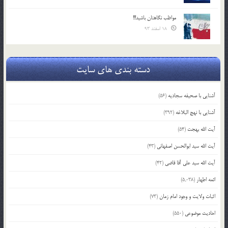
مواظب نگاهتان باشید!!!
18 اسفند 93
دسته بندی های سایت
آشنایی با صحیفه سجادیه
(56)
آشنایی با نهج البلاغه
(392)
آیت الله بهجت
(54)
آیت الله سید ابوالحسن اصفهانی
(43)
آیت الله سید علی آقا قاضی
(42)
ائمه اطهار
(5,038)
اثبات ولایت و وجود امام زمان
(73)
احادیث موضوعی
(550)