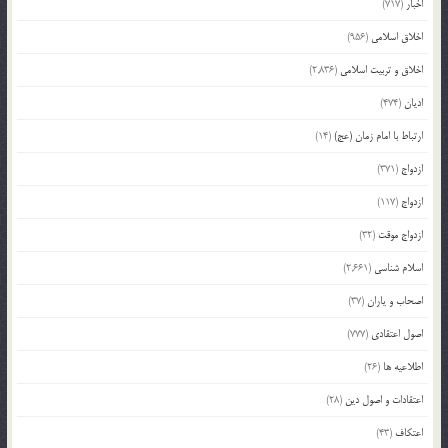
اخبار
(717)
اخلاق اسلامی
(956)
اخلاق و تربیت اسلامی
(2,836)
ادیان
(474)
ارتباط با امام زمان (عج)
(14)
ازدواج
(371)
ازدواج
(117)
ازدواج موقت
(32)
اسلام شناسی
(2,661)
اصحاب و یاران
(37)
اصول اعتقادی
(777)
اطلاعیه ها
(26)
اعتقادات و اصول دین
(28)
اعتکاف
(43)