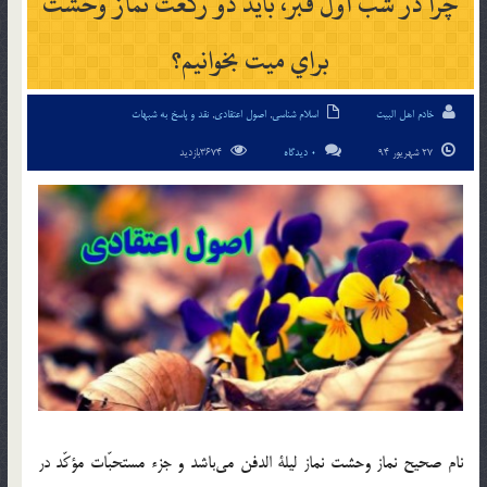
چرا در شب اول قبر، بايد دو ركعت نماز وحشت
براي ميت بخوانيم؟
خادم اهل البیت
اسلام شناسی
,
اصول اعتقادی
,
نقد و پاسخ به شبهات
27 شهریور 94
0 دیدگاه
3674بازدید
نام صحيح نماز وحشت نماز ليلة الدفن مي‌باشد و جزء مستحبّات مؤكّد در