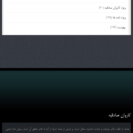
ویژه کاروان صادقیه
(30)
ویژه نامه ها
(135)
یهودیت
(194)
کاروان صادقیه
هدف از خلقت عالم معرفت و عبادت خداوند متعال است, و غرض از بعثت انبیاء از آدم تا خاتم تحقق آن است, رسول خدا (صلی