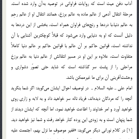
آداب دفن ميت است كه روايات فراواني در توصيه به‌آن وارد شده است.
مرحلة انتقال آدمي از عالم ماده به عالم برزخ، همانند انتقال او از عالم رحِم
به عالم دنيا،‌با دردها و رنج‌هاي فراوان همراه است، بخشي از اين دردها به
دليل آنست كه او به دنيايي وارد مي‌شود كه قبلاً كوچكترين آشنايي با آن
نداشته است،‌ قوانين حاكم بر آن عالم با قوانين حاكم بر عالم دنيا كاملاً
متفاوت است، ‌علاوه بر اين او در مسير انتقالش از عالم دنيا به عالم برزخ
مراحلي را از پشت سر گذاشته است كه شايد حتي تصوّر دشواري و
وحشت‌آفريني آن براي ما غيرممكن باشد.
امام علي ـ عليه السلام ـ در توصيف احوال ايشان مي‌گويد: اگر شما بنگريد
آنچه را كه مردگان ديده‌اند، فرياد ناله سر خواهيد داد و به لابه و زاري روي
خواهيد آورد و امر خداوند را اطاعت خواهيد نمود، اما آنچه كه ايشان ديدند از
شما پنهان است و به زودي اين پرده كنار خواهد رفت و شما نيز خواهيد ديد.
[1] در كلام نوراني ديگر مي‌گويد: «فغير موصوفٍ ما نزل بهم،‌ اجتمعت عليه