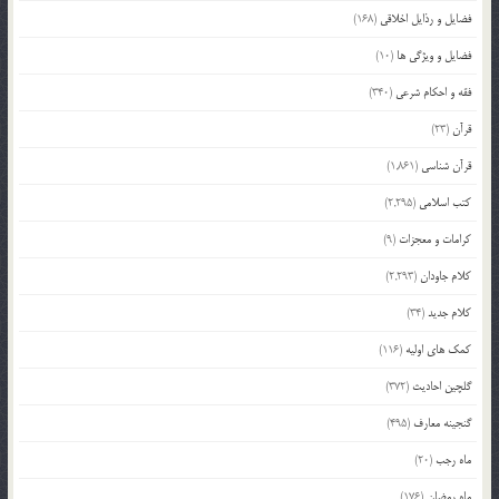
فضایل و رذایل اخلاقی
(168)
فضایل و ویژگی ها
(10)
فقه و احکام شرعی
(340)
قرآن
(23)
قرآن شناسی
(1,861)
کتب اسلامی
(2,295)
کرامات و معجزات
(9)
کلام جاودان
(2,293)
کلام جدید
(34)
کمک های اولیه
(116)
گلچین احادیث
(372)
گنجینه معارف
(495)
ماه رجب
(20)
ماه رمضان
(176)