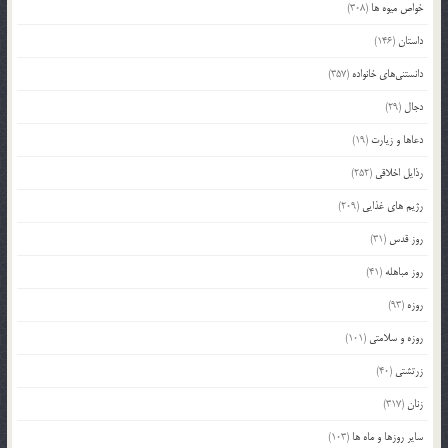
خواص میوه ها
(308)
داستان
(146)
دانستنی‌های خانواده
(357)
دجال
(29)
دعاها و زیارت
(19)
رذایل اخلاقی
(252)
رژیم های غذایی
(209)
روز قدس
(31)
روز مباهله
(41)
روزه
(93)
روزه و سلامتی
(101)
زرتشتی
(40)
زنان
(317)
سایر روزها و ماه ها
(103)