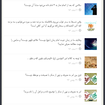
سلامي كه بعد از اتمام نماز به 3 امام داده مي‌شود منشأ آن چيست؟
2 اسفند 96
وقتي شب‌ها به بستر خواب مي‌روم بلافاصله سه مرتبه حمد و سوره مي‌خوانم و سه مرتبه
الله اكبر، الحمدالله و سبحان‌الله مي‌گويم آيا اين كافي است؟
2 اسفند 96
وظايف ما در زمان غيبت امام زمان (عج) چيست؟ علائم ظهور چيست؟ و منابعي را
جهت مطالعه معرفي نماييد؟
2 اسفند 96
با توجه به كلام امير المؤمنين (ع): «اوصيكم بتقوي الله و نظم …
2 اسفند 96
فرق بين امر به معروف و نهي از منكر با نصيحت و موعظه چيست؟
29 بهمن 96
امر به معروف و نهي از منكر را توضيح داده و مراحل آن را نام ببريد؟
29 بهمن 96