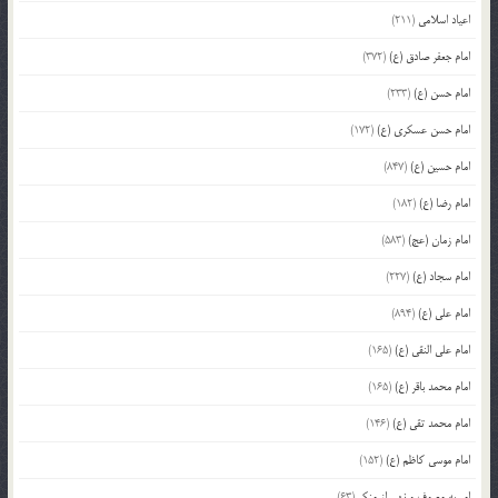
اعیاد اسلامی
(211)
امام جعفر صادق (ع)
(372)
امام حسن (ع)
(233)
امام حسن عسکری (ع)
(172)
امام حسین (ع)
(847)
امام رضا (ع)
(182)
امام زمان (عج)
(583)
امام سجاد (ع)
(227)
امام علی (ع)
(894)
امام علی النقی (ع)
(165)
امام محمد باقر (ع)
(165)
امام محمد تقی (ع)
(146)
امام موسی کاظم (ع)
(152)
امر به معروف و نهی از منکر
(63)