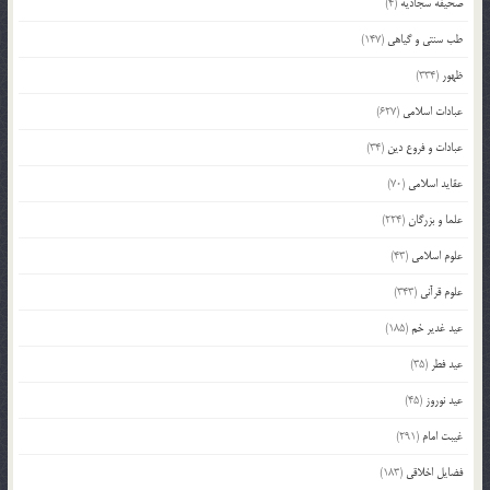
صحیفه سجادیه
(4)
طب سنتی و گیاهی
(147)
ظهور
(334)
عبادات اسلامی
(627)
عبادات و فروع دین
(34)
عقاید اسلامی
(70)
علما و بزرگان
(224)
علوم اسلامی
(43)
علوم قرآنی
(343)
عید غدیر خم
(185)
عید فطر
(35)
عید نوروز
(45)
غیبت امام
(291)
فضایل اخلاقی
(183)