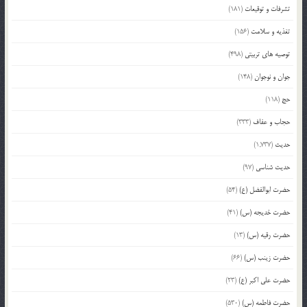
تشرفات و توقیعات
(181)
تغذیه و سلامت
(156)
توصیه های تربیتی
(498)
جوان و نوجوان
(148)
حج
(118)
حجاب و عفاف
(333)
حدیث
(1,737)
حدیث شناسی
(97)
حضرت ابوالفضل (ع)
(54)
حضرت خدیجه (س)
(41)
حضرت رقیه (س)
(13)
حضرت زینب (س)
(66)
حضرت علی اکبر (ع)
(23)
حضرت فاطمه (س)
(530)