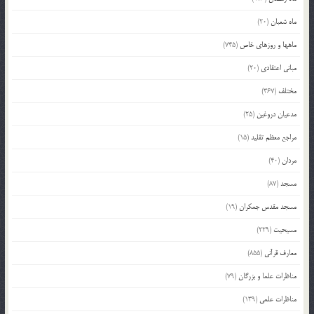
ماه شعبان
(20)
ماهها و روزهای خاص
(745)
مبانی اعتقادی
(20)
مختلف
(367)
مدعیان دروغین
(25)
مراجع معظم تقلید
(15)
مردان
(40)
مسجد
(87)
مسجد مقدس جمکران
(19)
مسیحیت
(229)
معارف قرآنی
(855)
مناظرات علما و بزرگان
(79)
مناظرات علمی
(139)