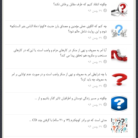
چگونه انتقاد كنيم كه طرف مقابل پرخاش نكند؟
29 بهمن 96
چه كنم كه الگوي عملي مؤمنين و مصداق بارز حديث «كونوا دعاة الناس بغير السنتكم»
شوم و اين روايت شامل حالم شود؟
29 بهمن 96
آيا امر به معروف و نهي از منكر در كارهاي حرام و واجب است، يا اين‌كه در كارهاي
مستحب و مكروه هم تحقق پيدا مي كند؟
29 بهمن 96
با چه شرايطي امر به معروف و نهي از منکر واجب است، و در صورت عدم توانايي بر امر
به معروف چه بايد کرد؟
29 بهمن 96
چگونه بر مسير زندگي دوستان و اطرافيان تاثير گذار باشيم و از …
29 بهمن 96
مدتي است كه دو برادر كوچكترم (14 و 21 ساله) با گرفتن چند CD …
29 بهمن 96