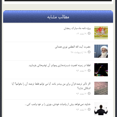
مطالب مشابه
ویژه نامه ماه مبارک رمضان
9 اسفند 03
حضرت آیت الله العظمی نوری همدانی
18 اردیبهشت 98
لطفا در زمينه اهميت شب‌زنده‌داري وموانع آن توضيحاتي بفرماييد.
2 اسفند 96
اگر تأثير ترجمه قرآن براي من بيشتر باشد آيا مي توانم فقط ترجمه آن را بخوانم؟ آيا
اشكالي ندارد؟
2 اسفند 96
خداوند نمي‌خواهد بيش از واجبات خودش، چيزي را بر خود واجب كني…
2 اسفند 96