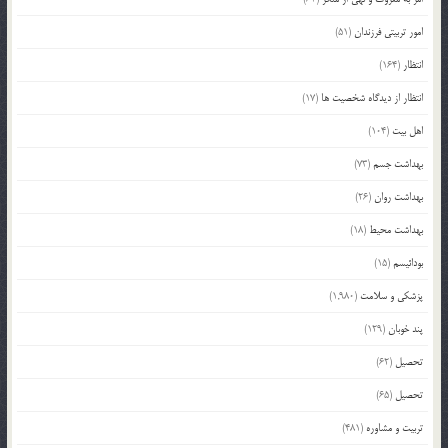
امور تربیتی فرزندان
(51)
انتظار
(164)
انتظار از دیدگاه شخصیت ها
(17)
اهل بیت
(104)
بهداشت جسم
(73)
بهداشت روان
(26)
بهداشت محیط
(18)
بودائیسم
(15)
پزشکی و سلامت
(1,980)
پند خوبان
(129)
تحصیل
(62)
تحصیل
(65)
تربیت و مشاوره
(481)