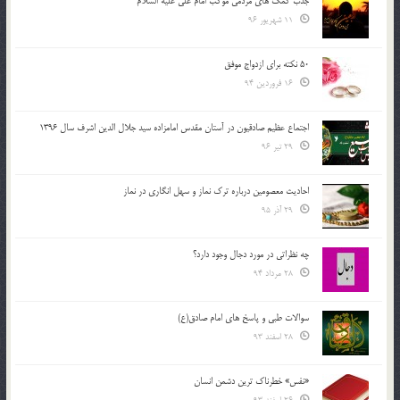
جذب کمک های مردمی موکب امام علی علیه السلام
11 شهریور 96
50 نکته برای ازدواج موفق
16 فروردین 94
اجتماع عظیم صادقیون در آستان مقدس امامزاده سید جلال الدین اشرف سال 1396
29 تیر 96
احادیث معصومین درباره ترک نماز و سهل انگاری در نماز
29 آذر 95
چه نظراتی در مورد دجال وجود دارد؟
28 مرداد 94
سوالات طبی و پاسخ های امام صادق(ع)
28 اسفند 93
«نفس» خطرناک ترین دشمن انسان