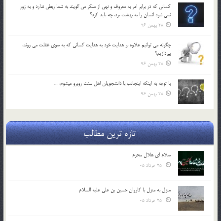
كساني كه در برابر امر به معروف و نهي از منكر مي گويند به شما ربطي ندارد و به زور
نمي شود انسان را به بهشت برد، چه بايد كرد؟
28 بهمن 96
چگونه مي توانيم علاوه بر هدايت خود به هدايت كساني كه به سوي غفلت مي روند،
بپردازيم؟
28 بهمن 96
با توجه به اينكه اينجانب با دانشجويان اهل سنت روبرو مي‎شوم، …
28 بهمن 96
تازه ترین مطالب
سلام ای هلال محرم
25 خرداد 05
منزل به منزل با کاروان حسین بن علی علیه السلام
25 خرداد 05