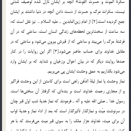
سكرة الموت و حسرت الفوت» آنچه بر ايشان نازل شده توصيف شدني
نيست، سكرات مرگ و حسرت از دست دادن آنچه در دنيا داشتند بر ايشان
جمع گرديده است.[2] از امام زين‌العابدين ـ عليه السلام ـ نيز نقل است كه:
سه ساعت از سخت‌ترين لحظه‌هاي زندگي انسان است، ساعتي كه در آن
فرشتة مرگ را مي‌بيند و ساعتي كه از قبرش بيرون مي‌شود و ساعتي كه در
مقابل خداوند براي حساب حاضر مي‌شود.[3] اگر اين روايات را در كنار
صدها روايت ديگر كه در بيان احوال برزخيان و شدايد كه بر ايشان وارد
مي‌شود بگذاريم به عمق وحشت ايشان پي مي‌بريم.
نماز وحشت يا نماز ليلة الدّفن راهي است براي كاستن از اين وحشت فراگير
و از مجاري رحمت خداوند است بر بنده‌اي كه گرفتار آن سختي‌ها است.
رسول خدا ـ صلي الله عليه و آله ـ فرمودند كه نماز هدية شب اول قبر چنان
در سرنوشت ميّت و نمازگذار تأثيرگذار است كه بعد از اداء نماز و هدية ثواب
آن براي ميت، خداوند هزار ملك را به سوي قبر ميت مي‌فرستد كه با هر
كدام يك جامه زيبا است و در قبر او گشايش داده مي‌شود و از تنگنا تا روز