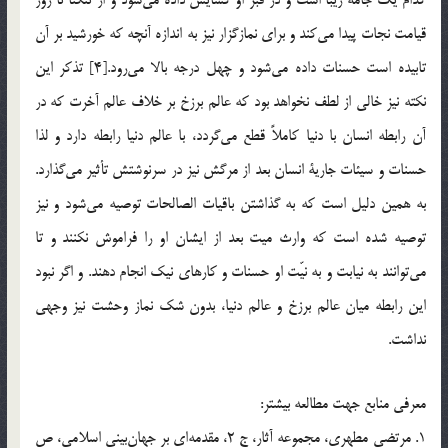
قيامت نجات پيدا مي‌كند و براي نمازگزار نيز به اندازه آنچه كه خورشيد بر آن
تابيده است حسنات داده مي‌شود و چهل درجه بالا مي‌رود.[4] تذكر اين
نكته نيز خالي از لطف نخواهد بود كه عالم برزخ بر خلاف عالم آخرت كه در
آن رابطه انسان با دنيا كاملاً قطع مي‌گردد، با عالم دنيا رابطه دارد و لذا
حسنات و سيئات جارية انسان بعد از مرگش نيز در سرنوشتش تأثير مي‌‌گذارد.
به همين دليل است كه به گذاشتن باقيات الصالحات توصيه مي‌شود و نيز
توصيه شده است كه وارث ميت بعد از ايشان او را فراموش نكنند و تا
مي‌توانند به نيابت و به نيّت او حسنات و كارهاي نيك انجام دهند. و اگر نبود
اين رابطه ميان عالم برزخ و عالم دنيا، بدون شك نماز وحشت نيز وجهي
نداشت.
معرفي منابع جهت مطالعه بيشتر:
1. مرتضي مطهري، مجموعه آثار، ج 2، مقدمه‌اي بر جهان‌بيني اسلامي، ص