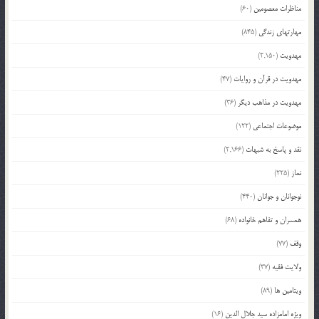
مناظرات معصومین
(60)
مهارتهای زندگی
(845)
مهدویت
(2,150)
مهدویت در قرآن و روایات
(47)
مهدویت در مذاهب دیگر
(36)
موضوعات اجتماعی
(122)
نقد و پاسخ به شبهات
(2,166)
نماز
(225)
نوجوانان و جوانان
(440)
همسران و تفاهم خانواده
(68)
وقف
(77)
ولایت فقیه
(37)
ویتامین ها
(89)
ویژه امامزاده سید جلال الدین
(16)