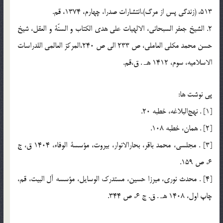
513، (زندگي پس از مرگ)،‌انتشارات صدرا، چهارم، 1374، قم.
2. الشيخ جعفر السبحاني، الالهيات علي هدي الكتاب و السنّة و العقل، شيخ
حسن محمد مكلي العاملي، ص 233 الي ص 240،‌المركز العالمي اللدراسات
الاسلاميه، سوم، 1412 هـ . ق،‌قم.
پي نوشت ها:
[1] . نهج‌البلاغه، خطبه 20.
[2] . همان، ‌خطبه 108.
[3] . مجلسي، محمد باقر، بحارالانوار، بيروت، ‌مؤسسة الوفاء، 1404 ق، ج
6، ص 159.
[4] . محدث نوري، ميرزا حسين، مستدرك الوسايل،‌ مؤسسه آل البيت، قم،
چاپ اول، 1408 هـ . ق. ج 6، ص 344.