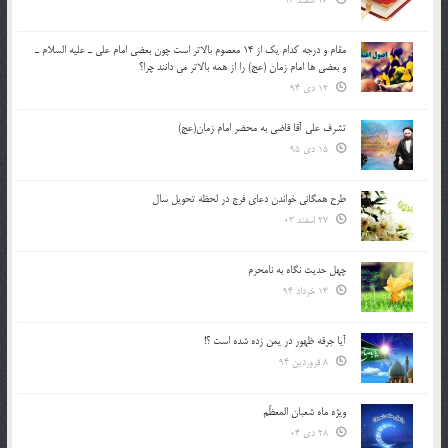
26 اسفند 93
مقام و درجه كدام يك از 14 معصوم بالاتر است چون بعضي امام علي ـ عليه السلام ـ
و بعضي ها امام زمان (عج) را از همه بالاتر مي دانند چرا؟
12 دی 94
تشرف علي آقا قاضي به محضر امام زمان(عج)
15 دی 95
طرح همگانی خواندن دعای فرج در لحظه تحویل سال
27 اسفند 03
چهل حدیث نگاه به نامحرم
13 خرداد 94
آیا جرقه ظهور در یمن زده شده است ؟!
8 فروردین 94
ویژه ماه شعبان المعظّم
28 دی 04