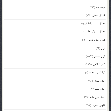
غیبت امام
(291)
فضایل اخلاقی
(183)
فضایل و رذایل اخلاقی
(168)
فضایل و ویژگی ها
(10)
فقه و احکام شرعی
(340)
قرآن
(23)
قرآن شناسی
(1,861)
کتب اسلامی
(2,295)
کرامات و معجزات
(9)
کلام جاودان
(2,293)
کلام جدید
(34)
کمک های اولیه
(116)
گلچین احادیث
(372)