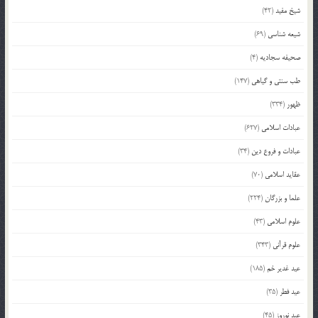
شیخ مفید
(42)
شیعه شناسی
(69)
صحیفه سجادیه
(4)
طب سنتی و گیاهی
(147)
ظهور
(334)
عبادات اسلامی
(627)
عبادات و فروع دین
(34)
عقاید اسلامی
(70)
علما و بزرگان
(224)
علوم اسلامی
(43)
علوم قرآنی
(343)
عید غدیر خم
(185)
عید فطر
(35)
عید نوروز
(45)