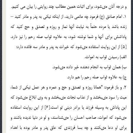
و درجه آنان مى‏شود، براى اثبات همين مطالب چند روايتى را بيان مي کنيم.
1. امام صادق (ع) فرمود چه مانعى داريد، از اينكه نيكى به پدر و مادر كنيد –
زنده باشد يا مرده حتماً به نيابت آنها نماز و روزه و تصدق و حج كنيد كه
پاداشش براى آنها و شما نوشته شود، به علاوه ثواب صله رحم را نيز دارد.
[5] از اين روايت استفاده مى‏شود كه خيرات به پدر و مادر سه فائده دارد:
الف) رسيدن ثواب به اموات.
ب) همان ثواب به انجام دهنده خير داده مى‏شود.
ج) به علاوه ثواب صله رحم را هم دارد.
2. و باز فرمود: “همانا روزه و تصدق و حج و عمره و هر عمل نيكى از شما،
ميت را سود مى‏بخشد و از عذاب نجات مى‏بخشد و به وى ابلاغ مى‏شود كه
اين پاداش به وسيله فرزند يا برادر دينى تو است.[6] از اين روايت استفاده
مى‏شود كه اموات، صاحب احسان را مى‏شناسند، و لو در دنيا نديده باشند و
براى او دعا مى‏كنند و چه بسا فرزندى كه عاق پدر و مادر بوده با اهداء