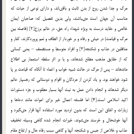
مرگ و جدا شدن روح از بدن ثابت و باقى‏اند، و داراى نوعى از حيات كه
مناسب آن جهان است مى‏باشند، ولى بدين تفصيل كه: صاحبان ايمان
خالص و عقايد درست به ويژه شهداء راه حق، در عالم برزخ[2] (فاصله بين
مرگ و قيامت) در عيش و رفاه و بر خوردار از الطاف و نعم پروردگارند، كفار و
منافقين در عذاب و شكنجه[3] و افراد متوسط و مستضعف – يعنى كسانى
كه از حقايق مذهب مطلع شده‏اند، و يا بر اثر سلطه استعمار بى اطلاع
مانده‏اند – پس از مرگ در حالت شبيه خواب و اغماء تا آنگاه كه قيامت بر پا
شود خواهند بود. و ياد كردن از مردگان و اقوام و دوستانى كه رهسپار عالم
ديگر شده‏اند و انجام دادن عمل به نيت آنها بسيار مطلوب و جزء دستورات
اكيد اسلامى است.[4] اما فلسفه اعمال خير براى اموات مانند دعاها و
زيارات و انفاق اين است كه بدون ترديد مورد استفاده آنها قرار مى‏گيرد و
آنها خوشحال و خرسند مى‏شوند، خيرات انجام شده گاهى وسيله تخفيف
عذاب و خلاص از حبس و شكنجه آنها و گاهى سبب رفاه حال و ارتفاع مقام