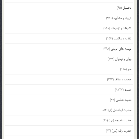
تحصیل
(65)
تربیت و مشاوره
(481)
تشرفات و توقیعات
(181)
تغذیه و سلامت
(156)
توصیه های تربیتی
(498)
جوان و نوجوان
(148)
حج
(118)
حجاب و عفاف
(333)
حدیث
(1,737)
حدیث شناسی
(97)
حضرت ابوالفضل (ع)
(54)
حضرت خدیجه (س)
(41)
حضرت رقیه (س)
(13)