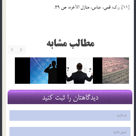
[11]. ر.ک: قمي، عباس، منازل الآخره، ص 29.
مطالب مشابه
دیدگاهتان را ثبت کنید