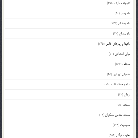
گنجینه معارف
(495)
ماه رجب
(20)
ماه رمضان
(176)
ماه شعبان
(20)
ماهها و روزهای خاص
(745)
مبانی اعتقادی
(20)
مختلف
(367)
مدعیان دروغین
(25)
مراجع معظم تقلید
(15)
مردان
(40)
مسجد
(87)
مسجد مقدس جمکران
(19)
مسیحیت
(229)
معارف قرآنی
(855)