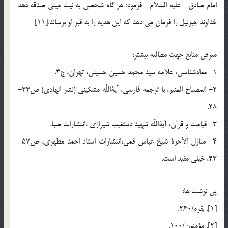
امام صادق ـ عليه السلام ـ فرمود: هر گاه شخصي به نيت ميتي صدقه دهد
خداوند جبرئيل را فرمان مي دهد که اين هديه را به قبر او برساند.[11]
معرفي منابع جهت مطالعه بيشتر:
1- معادشناسى، علامه سيد محمد حسين حسينى، تهران، ج3.
2- المصباح المنير، با ترجمه فارسى، آيةاللَّه مشكينى (نشر الهادى) ص33-
28.
3- قيامت و قرآن، آيةاللَّه شهيد دستغيب شيرازى ،انتشارات صبا.
4- منازل الآخرة شيخ عباس قمى،انتشارات استاد احمد مطهرى، ص57-
43، خيلى مفيد است.
پي نوشت ها:
[1]. بقره/260.
[2]. مؤمنون/100.