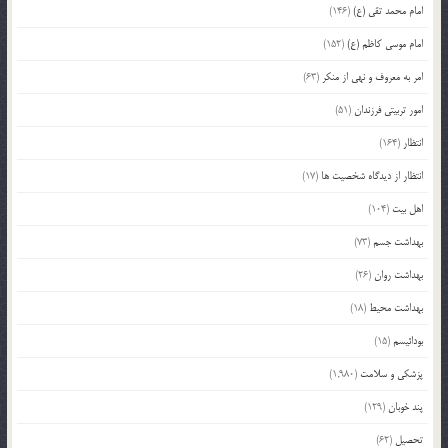
امام محمد تقی (ع)
(146)
امام موسی کاظم (ع)
(152)
امر به معروف و نهی از منکر
(63)
امور تربیتی فرزندان
(51)
انتظار
(164)
انتظار از دیدگاه شخصیت ها
(17)
اهل بیت
(104)
بهداشت جسم
(73)
بهداشت روان
(26)
بهداشت محیط
(18)
بودائیسم
(15)
پزشکی و سلامت
(1,980)
پند خوبان
(129)
تحصیل
(62)