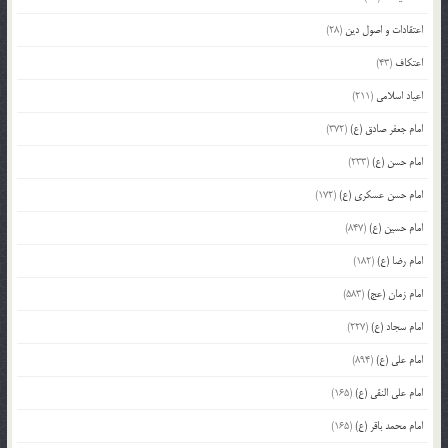
اعتقادات و اصول دین
(28)
اعتکاف
(43)
اعیاد اسلامی
(211)
امام جعفر صادق (ع)
(372)
امام حسن (ع)
(233)
امام حسن عسکری (ع)
(172)
امام حسین (ع)
(847)
امام رضا (ع)
(182)
امام زمان (عج)
(583)
امام سجاد (ع)
(227)
امام علی (ع)
(894)
امام علی النقی (ع)
(165)
امام محمد باقر (ع)
(165)