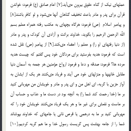
عملهاى نيك از گناه عقوق بيرون مى‏آيد.[7] امام صادق (ع) فرمود: خواندن
قرآن براى پدر و مادر باعث تخفيف گناهان آنها مى‏شود و لو كافر باشند[8]
و پيامبر اسلام (ص) فرمود: هرگاه بچه‏اى به مكتب رفته همراه معلم بسم
اللَّه الرحمن الرحيم را بگويد، خداوند برائت و آزادى آن كودك و پدر و مادر
(از دنيا رفته‏اى او را) و معلم را امضاء مى‏كند.[9] از پيامبر (ص) نقل شده
است كه فرمود: هديه بفرستيد براى مردگان خود پس گفتم كه چيست هديه
مرده ها؟ فرمود: صدقه و دعا و فرمود ارواح مؤمنين هر جمعه به آسمان دنيا
مقابل خانه‏ها و منزلهاى خود می آیند و فرياد مى‏كنند هر يك از ايشان به
آواز حزين با گريه، اى اهل من و اى پدر و مادر و خويشان من مهربانى كنيد
بر ما (خدا رحمت كند شما را) به آنچه بود در دست ما و عذاب و حساب آن
بر ماست و نفعش براى غير ما و هر يك فرياد مى‏كنند خويشان خود را كه
مهربانى كنيد بر ما به درهمى يا قرص نانى يا جامه‏اى كه خداوند بپوشاند
شما را از جامه بهشت پس گريست رسول خدا و ما هم گريه كرديم.[10]