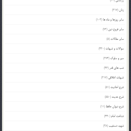
زرتشتی
(40)
زنان
(317)
سایر روزها و ماه ها
(103)
سایر فروع دین
(72)
سایر مقالات
(5)
سوالات و شبهات
(420)
سیر و سلوک
(274)
شب های قدر
(46)
شبهات اخلاقی
(217)
شرح احادیث
(51)
شرح حدیث
(550)
شرح دیوان حافظ
(11)
شناخت امام
(440)
شهید دستغیب
(38)