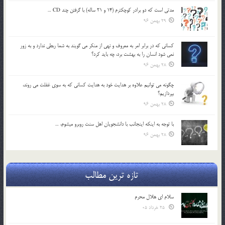
مدتي است كه دو برادر كوچكترم (14 و 21 ساله) با گرفتن چند CD …
29 بهمن 96
كساني كه در برابر امر به معروف و نهي از منكر مي گويند به شما ربطي ندارد و به زور
نمي شود انسان را به بهشت برد، چه بايد كرد؟
28 بهمن 96
چگونه مي توانيم علاوه بر هدايت خود به هدايت كساني كه به سوي غفلت مي روند،
بپردازيم؟
28 بهمن 96
با توجه به اينكه اينجانب با دانشجويان اهل سنت روبرو مي‎شوم، …
28 بهمن 96
تازه ترین مطالب
سلام ای هلال محرم
25 خرداد 05