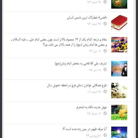
28 اسفند 93
«نفس» خطرناک ترین دشمن انسان
26 اسفند 93
مقام و درجه كدام يك از 14 معصوم بالاتر است چون بعضي امام علي ـ عليه السلام ـ
و بعضي ها امام زمان (عج) را از همه بالاتر مي دانند چرا؟
12 دی 94
تشرف علي آقا قاضي به محضر امام زمان(عج)
15 دی 95
طرح همگانی خواندن دعای فرج در لحظه تحویل سال
27 اسفند 03
چهل حدیث نگاه به نامحرم
13 خرداد 94
آیا جرقه ظهور در یمن زده شده است ؟!
8 فروردین 94