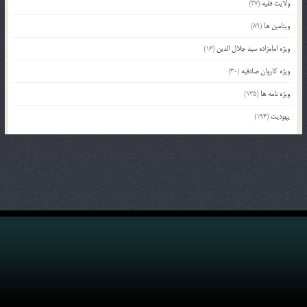
ولایت فقیه
(37)
ویتامین ها
(89)
ویژه امامزاده سید جلال الدین
(16)
ویژه کاروان صادقیه
(30)
ویژه نامه ها
(135)
یهودیت
(194)