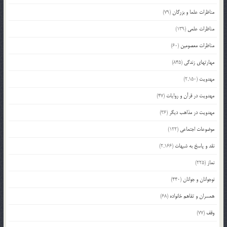
مناظرات علما و بزرگان
(79)
مناظرات علمی
(139)
مناظرات معصومین
(60)
مهارتهای زندگی
(845)
مهدویت
(2,150)
مهدویت در قرآن و روایات
(47)
مهدویت در مذاهب دیگر
(36)
موضوعات اجتماعی
(122)
نقد و پاسخ به شبهات
(2,166)
نماز
(225)
نوجوانان و جوانان
(440)
همسران و تفاهم خانواده
(68)
وقف
(77)