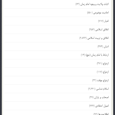
اثبات ولایت و وجود امام زمان
(73)
احادیث موضوعی
(550)
اخبار
(717)
اخلاق اسلامی
(956)
اخلاق و تربیت اسلامی
(2,836)
ادیان
(474)
ارتباط با امام زمان (عج)
(14)
ازدواج
(371)
ازدواج
(117)
ازدواج موقت
(32)
اسلام شناسی
(2,661)
اصحاب و یاران
(37)
اصول اعتقادی
(777)
اطلاعیه ها
(26)