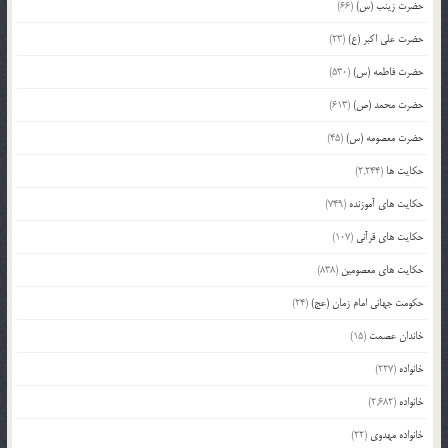
حضرت زینب (س)
(66)
حضرت علی اکبر (ع)
(23)
حضرت فاطمه (س)
(530)
حضرت محمد (ص)
(613)
حضرت معصومه (س)
(45)
حکایت ها
(2,244)
حکایت های آموزنده
(749)
حکایت های قرآنی
(107)
حکایت های معصومین
(838)
حکومت جهانی امام زمان (عج)
(24)
خاندان عصمت
(15)
خانواده
(227)
خانواده
(2,682)
خانواده مهدوی
(22)