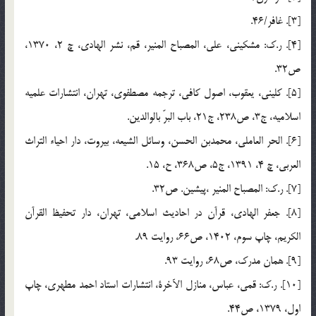
[3]. غافر/46.
[4]. ر.ك: مشكينى، على، المصباح المنير، قم، نشر الهادى، چ 2، 1370،
ص32.
[5]. كلينى، يعقوب، اصول كافى، ترجمه مصطفوى، تهران، انتشارات علميه
اسلاميه، ج3، ص238، ج21، باب البرّ بالوالدين.
[6]. الحر العاملى، محمدبن الحسن، وسائل الشيعه، بيروت، دار احياء التراث
العربى، چ 4، 1391، ج5، ص368، ح، 15.
[7]. ر.ك: المصباح المنير ،پيشين. ص32.
[8]. جعفر الهادى، قرآن در احاديث اسلامى، تهران، دار تحفيظ القرآن
الكريم، چاپ سوم، 1402، ص66، روايت 89.
[9]. همان مدرك، ص68، روايت 93.
[10]. ر.ك: قمى، عباس، منازل الآخرة، انتشارات استاد احمد مطهرى، چاپ
اول، 1379، ص44.