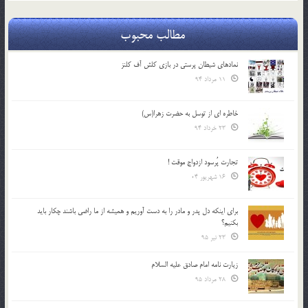
مطالب محبوب
نمادهای شیطان پرستی در بازی کلش آف کلنز
11 مرداد 94
خاطره ای از توسل به حضرت زهرا(س)
23 خرداد 94
تجارت پُرسود ازدواج موقت !
16 شهریور 04
براي اينكه دل پدر و مادر را به دست آوريم و هميشه از ما راضي باشند چكار بايد
بكنيم؟
23 تیر 95
زیارت نامه امام صادق علیه السلام
28 مرداد 95