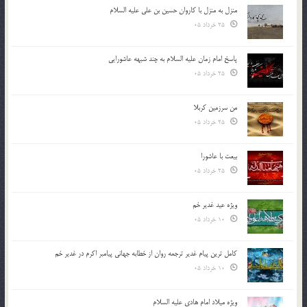
منزل به منزل با کاروان حسین بن علی علیه السلام
25 خرداد 05
پاسخ امام زمان علیه السلام به چند شبهه عاشورایی
25 خرداد 05
من سرزمین کربلا
25 خرداد 05
بیعت با عاشورا
25 خرداد 05
ویژه عید غدیر خم
10 خرداد 05
کامل ترین پیام غدیر ترجمه روان از خطابه جهانی پیامبر اکرم در غدیر خم
10 خرداد 05
ویژه میلاد امام هادی علیه السلام