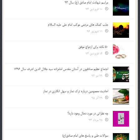
مراسم شهادت امام صادق (ع) سال 93
10 فروردین 94
جذب کمک های مردمی موکب امام علی علیه السلام
11 شهریور 96
50 نکته برای ازدواج موفق
16 فروردین 94
اجتماع عظیم صادقیون در آستان مقدس امامزاده سید جلال الدین اشرف سال 1396
29 تیر 96
احادیث معصومین درباره ترک نماز و سهل انگاری در نماز
29 آذر 95
چه نظراتی در مورد دجال وجود دارد؟
28 مرداد 94
سوالات طبی و پاسخ های امام صادق(ع)