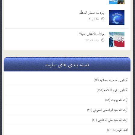
ویژه ماه شعبان المعظّم
28 دی 04
مواظب نگاهتان باشید!!!
18 اسفند 93
دسته بندی های سایت
آشنایی با صحیفه سجادیه
(56)
آشنایی با نهج البلاغه
(392)
آیت الله بهجت
(54)
آیت الله سید ابوالحسن اصفهانی
(43)
آیت الله سید علی آقا قاضی
(42)
ائمه اطهار
(5,038)