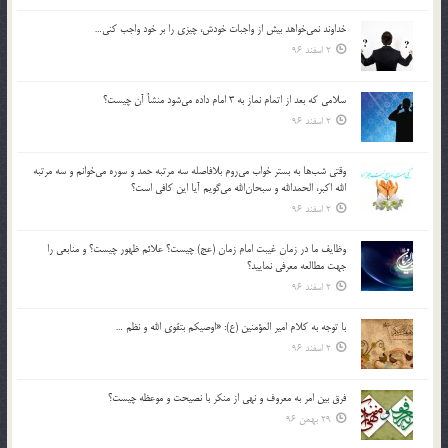
خداوند نمي‌خواهد بيش از واجبات خودش، چيزي را بر خود واجب كني…
2 اسفند 96
سلامي كه بعد از اتمام نماز به 3 امام داده مي‌شود منشأ آن چيست؟
2 اسفند 96
وقتي شب‌ها به بستر خواب مي‌روم بلافاصله سه مرتبه حمد و سوره مي‌خوانم و سه مرتبه
الله اكبر، الحمدالله و سبحان‌الله مي‌گويم آيا اين كافي است؟
2 اسفند 96
وظايف ما در زمان غيبت امام زمان (عج) چيست؟ علائم ظهور چيست؟ و منابعي را
جهت مطالعه معرفي نماييد؟
2 اسفند 96
با توجه به كلام امير المؤمنين (ع): «اوصيكم بتقوي الله و نظم …
2 اسفند 96
فرق بين امر به معروف و نهي از منكر با نصيحت و موعظه چيست؟
29 بهمن 96