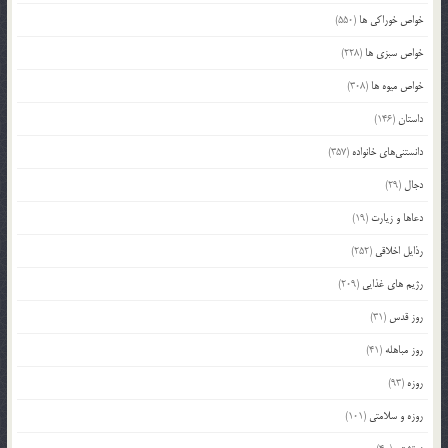
خواص خوراکی ها
(550)
خواص سبزی ها
(228)
خواص میوه ها
(308)
داستان
(146)
دانستنی‌های خانواده
(357)
دجال
(29)
دعاها و زیارت
(19)
رذایل اخلاقی
(252)
رژیم های غذایی
(209)
روز قدس
(31)
روز مباهله
(41)
روزه
(93)
روزه و سلامتی
(101)