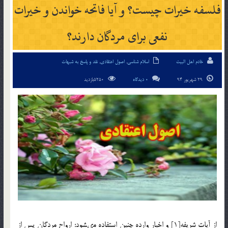
فلسفه خيرات چيست؟ و آيا فاتحه خواندن و خيرات
نفعى براى مردگان دارند؟
خادم اهل البیت
اسلام شناسی
,
اصول اعتقادی
,
نقد و پاسخ به شبهات
29 شهریور 94
0 دیدگاه
5250بازدید
از آيات شريفه[1] و اخبار وارده چنين استفاده مى‏شود: ارواح مردگان پس از