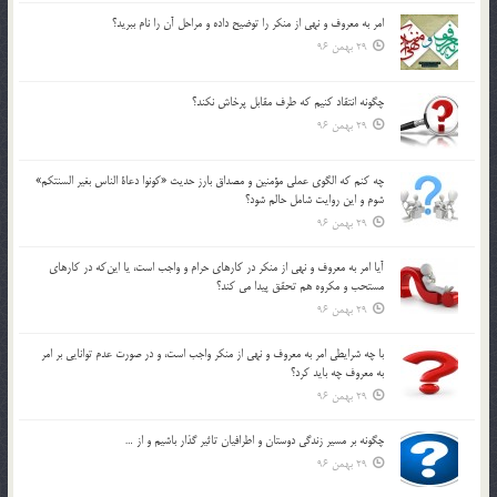
امر به معروف و نهي از منكر را توضيح داده و مراحل آن را نام ببريد؟
29 بهمن 96
چگونه انتقاد كنيم كه طرف مقابل پرخاش نكند؟
29 بهمن 96
چه كنم كه الگوي عملي مؤمنين و مصداق بارز حديث «كونوا دعاة الناس بغير السنتكم»
شوم و اين روايت شامل حالم شود؟
29 بهمن 96
آيا امر به معروف و نهي از منكر در كارهاي حرام و واجب است، يا اين‌كه در كارهاي
مستحب و مكروه هم تحقق پيدا مي كند؟
29 بهمن 96
با چه شرايطي امر به معروف و نهي از منکر واجب است، و در صورت عدم توانايي بر امر
به معروف چه بايد کرد؟
29 بهمن 96
چگونه بر مسير زندگي دوستان و اطرافيان تاثير گذار باشيم و از …
29 بهمن 96