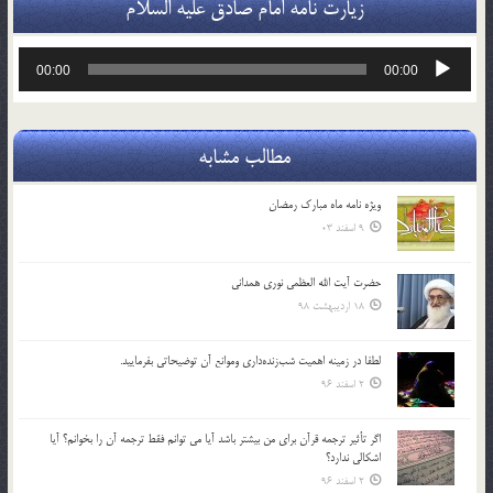
زیارت نامه امام صادق علیه السلام
پخش‌کننده
00:00
00:00
صوت
مطالب مشابه
ویژه نامه ماه مبارک رمضان
9 اسفند 03
حضرت آیت الله العظمی نوری همدانی
18 اردیبهشت 98
لطفا در زمينه اهميت شب‌زنده‌داري وموانع آن توضيحاتي بفرماييد.
2 اسفند 96
اگر تأثير ترجمه قرآن براي من بيشتر باشد آيا مي توانم فقط ترجمه آن را بخوانم؟ آيا
اشكالي ندارد؟
2 اسفند 96