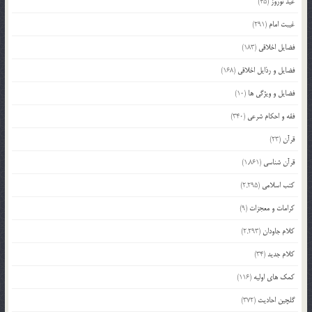
عید نوروز
(45)
غیبت امام
(291)
فضایل اخلاقی
(183)
فضایل و رذایل اخلاقی
(168)
فضایل و ویژگی ها
(10)
فقه و احکام شرعی
(340)
قرآن
(23)
قرآن شناسی
(1,861)
کتب اسلامی
(2,295)
کرامات و معجزات
(9)
کلام جاودان
(2,293)
کلام جدید
(34)
کمک های اولیه
(116)
گلچین احادیث
(372)