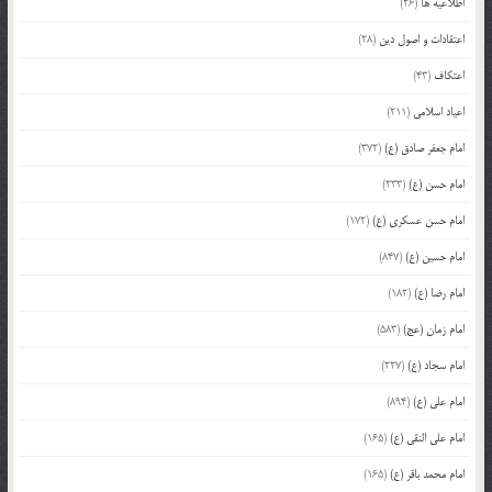
اطلاعیه ها
(26)
اعتقادات و اصول دین
(28)
اعتکاف
(43)
اعیاد اسلامی
(211)
امام جعفر صادق (ع)
(372)
امام حسن (ع)
(233)
امام حسن عسکری (ع)
(172)
امام حسین (ع)
(847)
امام رضا (ع)
(182)
امام زمان (عج)
(583)
امام سجاد (ع)
(227)
امام علی (ع)
(894)
امام علی النقی (ع)
(165)
امام محمد باقر (ع)
(165)