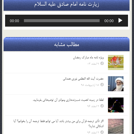
زیارت نامه امام صادق علیه السلام
پخش‌کننده
00:00
00:00
صوت
مطالب مشابه
ویژه نامه ماه مبارک رمضان
9 اسفند 03
حضرت آیت الله العظمی نوری همدانی
18 اردیبهشت 98
لطفا در زمينه اهميت شب‌زنده‌داري وموانع آن توضيحاتي بفرماييد.
2 اسفند 96
اگر تأثير ترجمه قرآن براي من بيشتر باشد آيا مي توانم فقط ترجمه آن را بخوانم؟ آيا
اشكالي ندارد؟
2 اسفند 96