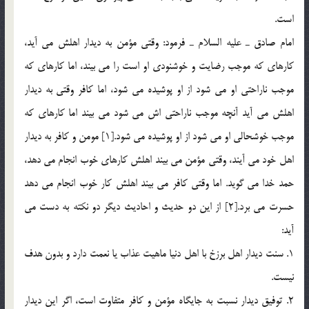
است.
امام صادق ـ عليه السلام ـ فرمود: وقتي مؤمن به ديدار اهلش مي آيد،
كارهاي كه موجب رضايت و خوشنودي او است را مي بيند، اما كارهاي كه
موجب ناراحتي او مي شود از او پوشيده مي شود، اما كافر وقتي به ديدار
اهلش مي آيد آنچه موجب ناراحتي اش مي شود مي بيند اما كارهاي كه
موجب خوشحالي او مي شود از او پوشيده مي شود.[1] مومن و كافر به ديدار
اهل خود مي آيند، وقتي مؤمن مي بيند اهلش كارهاي خوب انجام مي دهد،
حمد خدا مي گويد. اما وقتي كافر مي بيند اهلش كار خوب انجام مي دهد
حسرت مي برد.[2] از اين دو حديث و احاديث ديگر دو نكته به دست مي
آيد:
1. سنت ديدار اهل برزخ با اهل دنيا ماهيت عذاب يا نعمت دارد و بدون هدف
نيست.
2. توفيق ديدار نسبت به جايگاه مؤمن و كافر متفاوت است، اگر اين ديدار