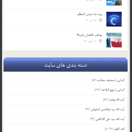
ویژه ماه شعبان المعظّم
28 دی 04
مواظب نگاهتان باشید!!!
18 اسفند 93
دسته بندی های سایت
آشنایی با صحیفه سجادیه
(56)
آشنایی با نهج البلاغه
(392)
آیت الله بهجت
(54)
آیت الله سید ابوالحسن اصفهانی
(43)
آیت الله سید علی آقا قاضی
(42)
ائمه اطهار
(5,038)