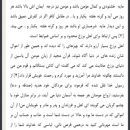
مايه خشنودي و كمال مؤمن باشد و مومن نيز درجه ايمان اش بالا باشد هر
روز مي آيد و گرنه هفته يكبار و يا… در مقابل كافر اگر در كفرش عميق باشد
و اين ديدار مايه شرمساري او باشد هر روز و گرنه هفته يكبار و… مي بيند.
[3] پس ارتباط براي اهل برزخ محدود و بر اساس ضوابط است.
اهل برزخ بسيار آرزو دارند كه چيزهاي را كه ديده اند و همين طور از احوال
شان زنده هاي در دنيا آگاه شوند، قرآن مجيد از زبان مومن آل ياسين از
دنياي برزخ حكايت مي كند كه مي گفت: اي كاش بستگانم و قوم من مي
دانستند چگونه خداوند مرا آمرزيد و مورد كرم و رحمت خويش قرار داد.[4] از
رسول خدا نقل شده كه فرمود: براي مردگان خود هديه (صدقه و دعا)
بفرستيد، ارواح مومنان هر جمعه به آسمان دنيا مي آيند، در برابر منازل خود با
چشم گريان مي گويند: اي اهل و فرزندان و پدر و مادر و خويشان من! از آن
اموالي كه در دست ما بود و حالا در دست شما است و عذاب و حساب آن بر
ما است مهرباني كنيد به درهمي قرص ناني، لباسي كه خداوند شما را از