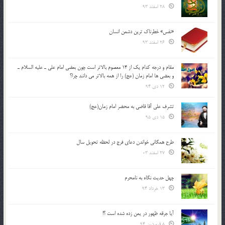
28 اسفند 93
«نفس» خطرناک ترین دشمن انسان
26 اسفند 93
مقام و درجه كدام يك از 14 معصوم بالاتر است چون بعضي امام علي ـ عليه السلام ـ
و بعضي ها امام زمان (عج) را از همه بالاتر مي دانند چرا؟
12 دی 94
تشرف علي آقا قاضي به محضر امام زمان(عج)
15 دی 95
طرح همگانی خواندن دعای فرج در لحظه تحویل سال
27 اسفند 03
چهل حدیث نگاه به نامحرم
13 خرداد 94
آیا جرقه ظهور در یمن زده شده است ؟!
8 فروردین 94