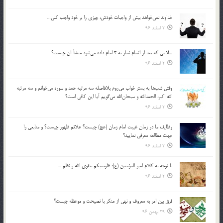
خداوند نمي‌خواهد بيش از واجبات خودش، چيزي را بر خود واجب كني…
2 اسفند 96
سلامي كه بعد از اتمام نماز به 3 امام داده مي‌شود منشأ آن چيست؟
2 اسفند 96
وقتي شب‌ها به بستر خواب مي‌روم بلافاصله سه مرتبه حمد و سوره مي‌خوانم و سه مرتبه
الله اكبر، الحمدالله و سبحان‌الله مي‌گويم آيا اين كافي است؟
2 اسفند 96
وظايف ما در زمان غيبت امام زمان (عج) چيست؟ علائم ظهور چيست؟ و منابعي را
جهت مطالعه معرفي نماييد؟
2 اسفند 96
با توجه به كلام امير المؤمنين (ع): «اوصيكم بتقوي الله و نظم …
2 اسفند 96
فرق بين امر به معروف و نهي از منكر با نصيحت و موعظه چيست؟
29 بهمن 96