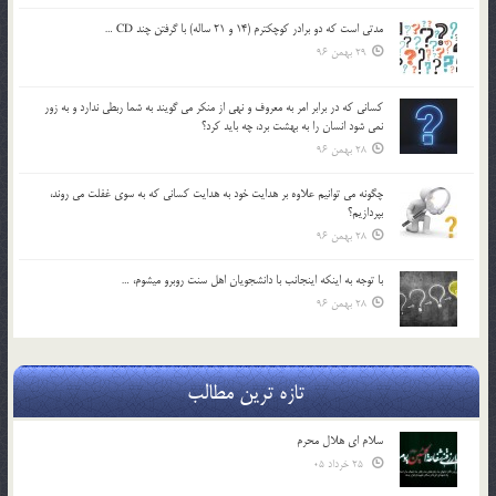
مدتي است كه دو برادر كوچكترم (14 و 21 ساله) با گرفتن چند CD …
29 بهمن 96
كساني كه در برابر امر به معروف و نهي از منكر مي گويند به شما ربطي ندارد و به زور
نمي شود انسان را به بهشت برد، چه بايد كرد؟
28 بهمن 96
چگونه مي توانيم علاوه بر هدايت خود به هدايت كساني كه به سوي غفلت مي روند،
بپردازيم؟
28 بهمن 96
با توجه به اينكه اينجانب با دانشجويان اهل سنت روبرو مي‎شوم، …
28 بهمن 96
تازه ترین مطالب
سلام ای هلال محرم
25 خرداد 05