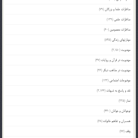
مناظرات علما و بزرگان
(79)
مناظرات علمی
(139)
مناظرات معصومین
(60)
مهارتهای زندگی
(845)
مهدویت
(2,150)
مهدویت در قرآن و روایات
(47)
مهدویت در مذاهب دیگر
(36)
موضوعات اجتماعی
(122)
نقد و پاسخ به شبهات
(2,166)
نماز
(225)
نوجوانان و جوانان
(440)
همسران و تفاهم خانواده
(68)
وقف
(77)