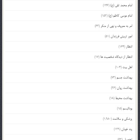
امام محمد تقی (ع)
(146)
امام موسی کاظم (ع)
(152)
امر به معروف و نهی از منکر
(63)
امور تربیتی فرزندان
(51)
انتظار
(164)
انتظار از دیدگاه شخصیت ها
(17)
اهل بیت
(104)
بهداشت جسم
(73)
بهداشت روان
(26)
بهداشت محیط
(18)
بودائیسم
(15)
پزشکی و سلامت
(1,980)
پند خوبان
(129)
تحصیل
(62)