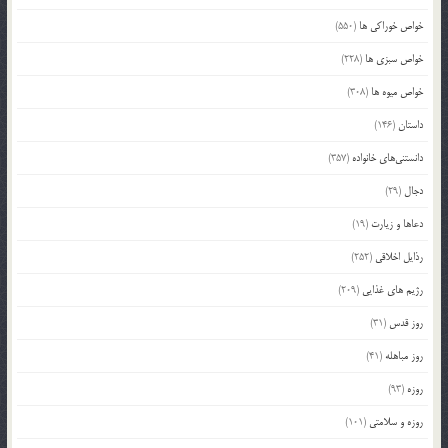
خواص خوراکی ها
(550)
خواص سبزی ها
(228)
خواص میوه ها
(308)
داستان
(146)
دانستنی‌های خانواده
(357)
دجال
(29)
دعاها و زیارت
(19)
رذایل اخلاقی
(252)
رژیم های غذایی
(209)
روز قدس
(31)
روز مباهله
(41)
روزه
(93)
روزه و سلامتی
(101)