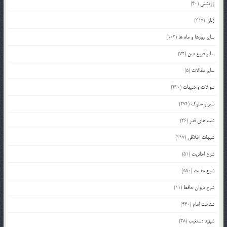
زرتشتی
(40)
زنان
(317)
سایر روزها و ماه ها
(103)
سایر فروع دین
(72)
سایر مقالات
(5)
سوالات و شبهات
(420)
سیر و سلوک
(274)
شب های قدر
(46)
شبهات اخلاقی
(217)
شرح احادیث
(51)
شرح حدیث
(550)
شرح دیوان حافظ
(11)
شناخت امام
(440)
شهید دستغیب
(38)