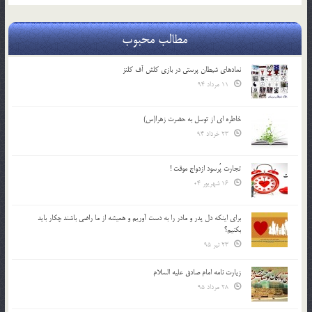
مطالب محبوب
نمادهای شیطان پرستی در بازی کلش آف کلنز
11 مرداد 94
خاطره ای از توسل به حضرت زهرا(س)
23 خرداد 94
تجارت پُرسود ازدواج موقت !
16 شهریور 04
براي اينكه دل پدر و مادر را به دست آوريم و هميشه از ما راضي باشند چكار بايد
بكنيم؟
23 تیر 95
زیارت نامه امام صادق علیه السلام
28 مرداد 95