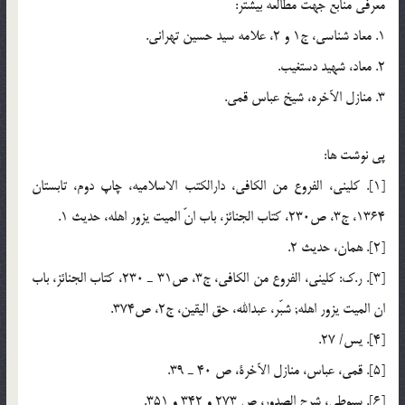
معرفي منابع جهت مطالعه بيشتر:
1. معاد شناسي، ج1 و 2، علامه سيد حسين تهراني.
2. معاد، شهيد دستغيب.
3. منازل الآخره، شيخ عباس قمي.
پي نوشت ها:
[1]. کليني، الفروع من الكافى، دارالکتب الاسلاميه، چاپ دوم، تابستان
1364، ج3، ص230، كتاب الجنائز، باب انّ الميت يزور اهله، حديث 1.
[2]. همان، حديث 2.
[3]. ر.ك: کليني، الفروع من الكافى، ج3، ص31 ـ 230، كتاب الجنائز، باب
ان الميت يزور اهله; شبّر، عبدالله، حق اليقين، ج2، ص374.
[4]. يس/ 27.
[5]. قمى، عباس، منازل الآخرة، ص 40 ـ 39.
[6]. سيوطى، شرح الصدور، ص 273 و 342 و 351.