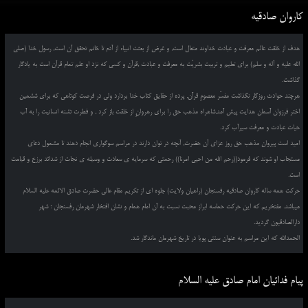
کاروان صادقیه
هدف از خلقت عالم معرفت و عبادت خداوند متعال است, و غرض از بعثت انبیاء از آدم تا خاتم تحقق آن است, رسول خدا (صلی
الله علیه و آله و سلم) برای تعلیم و تربیت بشریّت به معرفت و عبادت ,قرآن و کسی که نزد او علم تمام قرآن است به یادگار
گذاشت.
هرچند حوادث روزگار نگذاشت مفسّر معصومِ قرآن, پرده از حقایق کتاب خدا بردارد ولی در فرصت کوتاهی که برای ششمین
اختر فرزوان آسمان هدایت پیش آمد,شاهراه مذهب حق را برای رهروانِ از خلقت باز کرد , و فطرت تشنه انسانیت را به آب
حیات عبادت و معرفت سیرآب کرد.
امید است پیروان مذهب حق روز عزای آن حضرت, آنچه در توان دارند در مراسم سوگواری انجام دهند تا مشمول دعای
مستجاب او شوند که فرمود((رحم الله من احیی امرنا)) رحمتی که سرمایه ی سعادت و وسیله ی نجات از شدائد برزخ و قیامت
است.
حرکت همه ساله کاروان صادقیه رفسنجان (راهیان ولایت) جلوه ای از تکریم مقام عالی حضرت صادق الائمه علیه السلام
میباشد. مفتخریم که این حرکت حماسه ابراز محبت نسبت به آن امام همام و نشان افتخار شهرمان رفسنجان ؛ شهر
دارالصادقیون گردید.
الحمدالله که این مراسم به عنوان سنتی پویا در تاریخ شهرمان ماندگار شد.
پیام فدائیان امام صادق علیه السلام