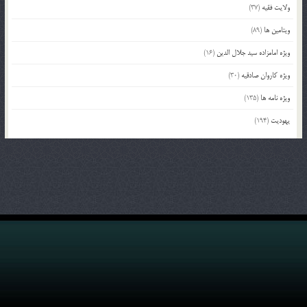
ولایت فقیه
(37)
ویتامین ها
(89)
ویژه امامزاده سید جلال الدین
(16)
ویژه کاروان صادقیه
(30)
ویژه نامه ها
(135)
یهودیت
(194)