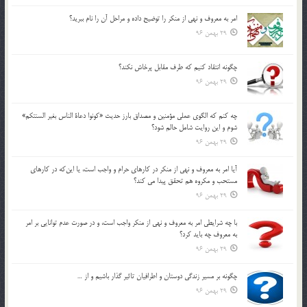
امر به معروف و نهي از منكر را توضيح داده و مراحل آن را نام ببريد؟
29 بهمن 96
چگونه انتقاد كنيم كه طرف مقابل پرخاش نكند؟
29 بهمن 96
چه كنم كه الگوي عملي مؤمنين و مصداق بارز حديث «كونوا دعاة الناس بغير السنتكم»
شوم و اين روايت شامل حالم شود؟
29 بهمن 96
آيا امر به معروف و نهي از منكر در كارهاي حرام و واجب است، يا اين‌كه در كارهاي
مستحب و مكروه هم تحقق پيدا مي كند؟
29 بهمن 96
با چه شرايطي امر به معروف و نهي از منکر واجب است، و در صورت عدم توانايي بر امر
به معروف چه بايد کرد؟
29 بهمن 96
چگونه بر مسير زندگي دوستان و اطرافيان تاثير گذار باشيم و از …
29 بهمن 96