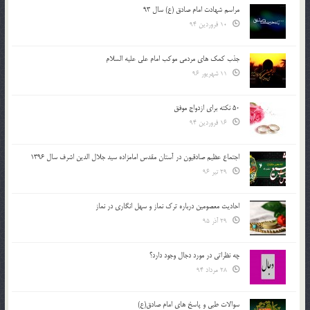
مراسم شهادت امام صادق (ع) سال 93
10 فروردین 94
جذب کمک های مردمی موکب امام علی علیه السلام
11 شهریور 96
50 نکته برای ازدواج موفق
16 فروردین 94
اجتماع عظیم صادقیون در آستان مقدس امامزاده سید جلال الدین اشرف سال 1396
29 تیر 96
احادیث معصومین درباره ترک نماز و سهل انگاری در نماز
29 آذر 95
چه نظراتی در مورد دجال وجود دارد؟
28 مرداد 94
سوالات طبی و پاسخ های امام صادق(ع)