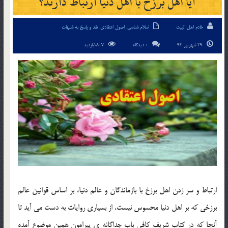
آيا اهل برزخ با اهل دنيا ارتباط دارند؟
خادم اهل البیت
اسلام شناسی
,
اصول اعتقادی
,
نقد و پاسخ به شبهات
29 شهریور 94
0 دیدگاه
1807بازدید
ارتباط و سر زدن اهل برزخ با بازماندگان و عالم دنيا، بر اساس قوانين عالم
برزخي كه بر اهل دنيا محسوس نيست، از بسياري روايات به دست مي آيد تا
آنجا كه در كتاب شريف كافي باب جداگانه ي پيرامون همين موضوع آمده