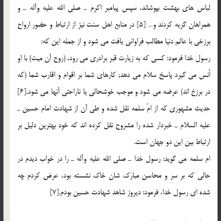
لباس هاي بهشت بپوشاند، سپس پيامبر اكرم ـ صلي الله عليه وآله ـ و
همراهان گريه كردند و… [5] در منابع اهل سنت نيز از ارتباط و حضور ارواح
برزخي با عالم دنيا مطالب فراواني يافت مي شود و از جمله اين که:
رسول خدا فرمود: كسي كه به زيارت قبر برادري مي رود، (روح آن ميت) با او
اُنس مي گيرد پاسخ سلام مي دهد; كارهاي شما بر اقوام و اقارب شما (كه
در برزخ اند) عرضه مي شود و موجب خوشحالي يا ناراحتي آنها مي شود.[6]
حديث مشهوري كه از امّ سلمه نقل شده و طي آن از شهادت امام حسين ـ
عليه السلام ـ خبردار شده را مشروح نقل كرده اند كه خود بهترين دليل بر
ارتباط بين اين دو جهان است.
ام سلمه مي گويد: رسول خدا ـ صلي الله عليه وآله ـ را در خواب ديدم در
حالي كه بر سر و محاسن مبارك شان خاك نشسته بود، عرض كردم چه
شده اي رسول خدا، فرمود: ديروز شاهد شهادت حسين بودم.[7]