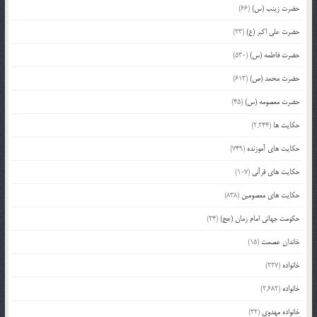
حضرت زینب (س)
(66)
حضرت علی اکبر (ع)
(23)
حضرت فاطمه (س)
(530)
حضرت محمد (ص)
(613)
حضرت معصومه (س)
(45)
حکایت ها
(2,244)
حکایت های آموزنده
(749)
حکایت های قرآنی
(107)
حکایت های معصومین
(838)
حکومت جهانی امام زمان (عج)
(24)
خاندان عصمت
(15)
خانواده
(227)
خانواده
(2,682)
خانواده مهدوی
(22)