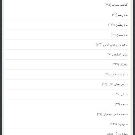
گنجینه معارف
(495)
ماه رجب
(20)
ماه رمضان
(176)
ماه شعبان
(20)
ماهها و روزهای خاص
(745)
مبانی اعتقادی
(20)
مختلف
(367)
مدعیان دروغین
(25)
مراجع معظم تقلید
(15)
مردان
(40)
مسجد
(87)
مسجد مقدس جمکران
(19)
مسیحیت
(229)
معارف قرآنی
(855)