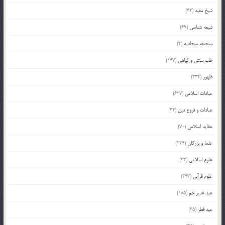
شیخ مفید
(42)
شیعه شناسی
(69)
صحیفه سجادیه
(4)
طب سنتی و گیاهی
(147)
ظهور
(334)
عبادات اسلامی
(627)
عبادات و فروع دین
(34)
عقاید اسلامی
(70)
علما و بزرگان
(224)
علوم اسلامی
(43)
علوم قرآنی
(343)
عید غدیر خم
(185)
عید فطر
(35)