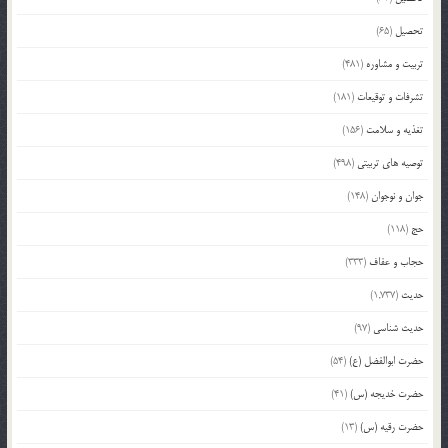
تحصیل
(65)
تربیت و مشاوره
(481)
تشرفات و توقیعات
(181)
تغذیه و سلامت
(156)
توصیه های تربیتی
(498)
جوان و نوجوان
(148)
حج
(118)
حجاب و عفاف
(333)
حدیث
(1,737)
حدیث شناسی
(97)
حضرت ابوالفضل (ع)
(54)
حضرت خدیجه (س)
(41)
حضرت رقیه (س)
(13)