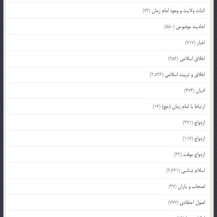
اثبات ولایت و وجود امام زمان
(73)
احادیث موضوعی
(550)
اخبار
(717)
اخلاق اسلامی
(956)
اخلاق و تربیت اسلامی
(2,836)
ادیان
(474)
ارتباط با امام زمان (عج)
(14)
ازدواج
(371)
ازدواج
(117)
ازدواج موقت
(32)
اسلام شناسی
(2,661)
اصحاب و یاران
(37)
اصول اعتقادی
(777)