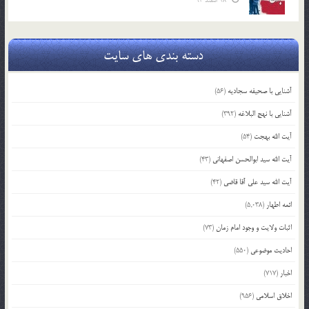
18 اسفند 93
دسته بندی های سایت
آشنایی با صحیفه سجادیه
(56)
آشنایی با نهج البلاغه
(392)
آیت الله بهجت
(54)
آیت الله سید ابوالحسن اصفهانی
(43)
آیت الله سید علی آقا قاضی
(42)
ائمه اطهار
(5,038)
اثبات ولایت و وجود امام زمان
(73)
احادیث موضوعی
(550)
اخبار
(717)
اخلاق اسلامی
(956)