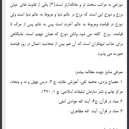
دوزخي به مراتب سخت تر و جانگدازتر است.[3] یکی از تفاوت های میان
برزخ و دوزخ این است که برزخ در عالم دنیا و مربوط به عالم دنیا است ولی
دوزخ در قیامت ومربوط به عالم آخرت است پس به عالم پس از مرگ تا
قیامت برزخ گفته مي شود ولکن دوزخ که همان جهنم است، جايگاهي
براي عذاب تبهکاران است که آن هم پس از محاسبه اعمال در روز قيامت
صورت مي پذيرد.
معرفي منابع جهت مطالعه بيشتر:
1. مصباح يزدي، محمد تقي، آموزش عقايد، ج 3، درس چهل و نه و پنجاه،
مركز چاپ و نشر سازمان تبليغات اسلامي، چ 1، 1370.
2. معاد در قرآن، ج4، آيت الله جوادي آملي.
3. معاد در قرآن، آيت الله مظاهري.