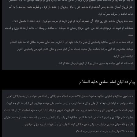
اختر فرزوان آسمان هدایت پیش آمد,شاهراه مذهب حق را برای رهروانِ از خلقت باز کرد , و فطرت تشنه انسانیت را به آب
حیات عبادت و معرفت سیرآب کرد.
امید است پیروان مذهب حق روز عزای آن حضرت, آنچه در توان دارند در مراسم سوگواری انجام دهند تا مشمول دعای
مستجاب او شوند که فرمود((رحم الله من احیی امرنا)) رحمتی که سرمایه ی سعادت و وسیله ی نجات از شدائد برزخ و قیامت
است.
حرکت همه ساله کاروان صادقیه رفسنجان (راهیان ولایت) جلوه ای از تکریم مقام عالی حضرت صادق الائمه علیه السلام
میباشد. مفتخریم که این حرکت حماسه ابراز محبت نسبت به آن امام همام و نشان افتخار شهرمان رفسنجان ؛ شهر
دارالصادقیون گردید.
الحمدالله که این مراسم به عنوان سنتی پویا در تاریخ شهرمان ماندگار شد.
پیام فدائیان امام صادق علیه السلام
ما خادمین صادقیه با شنیدن احادیث حضرت صادق الائمه علیه السلام عطر یادش را استشمام نموده و دل به عنایاتش دخیل
بسته و چشم به کراماتش دوخته ؛ از جان و دل خدمت ارباب و رئیس مذهب مان عرضه میداریم، ای ارباب ما اگر چه قبرت
غریب است ما نمی گذاریم قدر و منزلت شما غریب بماند. اگر قبرت ضریح و بارگاه ندارد قلب ما حرم شماست اگر در کنار قبرت
وهابیت مانع عزاداری و اظهار ارادت می شود ما کاروان صادقیه ای را برایتان تشکیل داده ایم که رسما عهده دار مراسم هایتان
باشیم و ناله سرای جعفری میزبان عزاداران و میهمانانتان گردد تا جان داریم بر غربتت غریب نوازی میکنیم...
وعده ما 25 شوال سالروز شهادت امام صادق علیه السلام