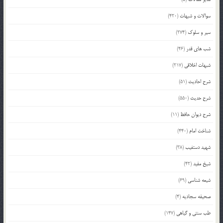
سوالات و شبهات
(420)
سیر و سلوک
(274)
شب های قدر
(46)
شبهات اخلاقی
(217)
شرح احادیث
(51)
شرح حدیث
(550)
شرح دیوان حافظ
(11)
شناخت امام
(440)
شهید دستغیب
(38)
شیخ مفید
(42)
شیعه شناسی
(69)
صحیفه سجادیه
(4)
طب سنتی و گیاهی
(147)