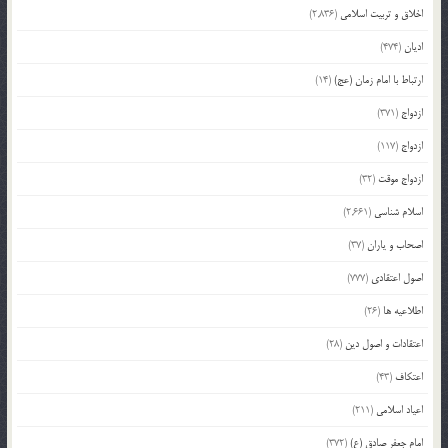
اخلاق و تربیت اسلامی
(2,836)
ادیان
(474)
ارتباط با امام زمان (عج)
(14)
ازدواج
(371)
ازدواج
(117)
ازدواج موقت
(32)
اسلام شناسی
(2,661)
اصحاب و یاران
(37)
اصول اعتقادی
(777)
اطلاعیه ها
(26)
اعتقادات و اصول دین
(28)
اعتکاف
(43)
اعیاد اسلامی
(211)
امام جعفر صادق (ع)
(372)