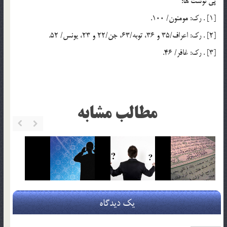
پي نوشت ها:
[1] . رك: مومنون/ 100.
[2] . رك: اعراف/35 و 36، توبه/63، جن/22 و 23، يونس/ 52.
[3] . رك: غافر/ 46.
مطالب مشابه
یک دیدگاه