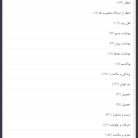
انتظار
(164)
انتظار از دیدگاه شخصیت ها
(17)
اهل بیت
(104)
بهداشت جسم
(73)
بهداشت روان
(26)
بهداشت محیط
(18)
بودائیسم
(15)
پزشکی و سلامت
(1,980)
پند خوبان
(129)
تحصیل
(62)
تحصیل
(65)
تربیت و مشاوره
(481)
تشرفات و توقیعات
(181)
تغذیه و سلامت
(156)