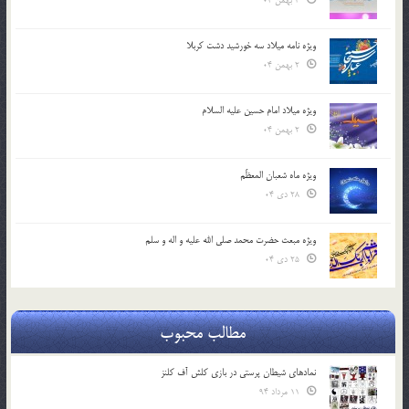
3 بهمن 04
ویژه نامه میلاد سه خورشید دشت کربلا
2 بهمن 04
ویژه میلاد امام حسین علیه السلام
2 بهمن 04
ویژه ماه شعبان المعظّم
28 دی 04
ویژه مبعث حضرت محمد صلی الله علیه و اله و سلم
25 دی 04
مطالب محبوب
نمادهای شیطان پرستی در بازی کلش آف کلنز
11 مرداد 94