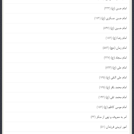
امام حسن (ع)
(233)
امام حسن عسکری (ع)
(172)
امام حسین (ع)
(847)
امام رضا (ع)
(182)
امام زمان (عج)
(583)
امام سجاد (ع)
(227)
امام علی (ع)
(894)
امام علی النقی (ع)
(165)
امام محمد باقر (ع)
(165)
امام محمد تقی (ع)
(146)
امام موسی کاظم (ع)
(152)
امر به معروف و نهی از منکر
(63)
امور تربیتی فرزندان
(51)