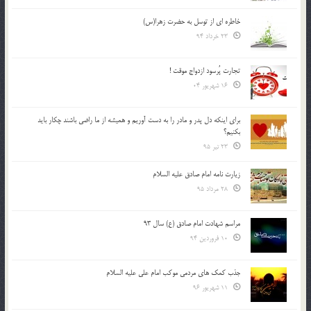
خاطره ای از توسل به حضرت زهرا(س)
23 خرداد 94
تجارت پُرسود ازدواج موقت !
16 شهریور 04
براي اينكه دل پدر و مادر را به دست آوريم و هميشه از ما راضي باشند چكار بايد
بكنيم؟
23 تیر 95
زیارت نامه امام صادق علیه السلام
28 مرداد 95
مراسم شهادت امام صادق (ع) سال 93
10 فروردین 94
جذب کمک های مردمی موکب امام علی علیه السلام
11 شهریور 96