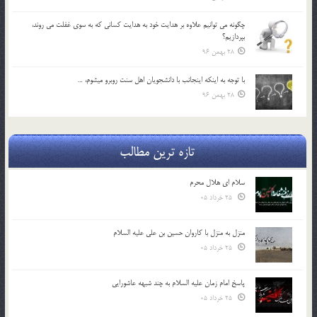
چگونه مي توانيم علاوه بر هدايت خود به هدايت كساني كه به سوي غفلت مي روند،
بپردازيم؟
28 بهمن 96
با توجه به اينكه اينجانب با دانشجويان اهل سنت روبرو مي‎شوم، …
28 بهمن 96
تازه ترین مطالب
سلام ای هلال محرم
25 خرداد 05
منزل به منزل با کاروان حسین بن علی علیه السلام
25 خرداد 05
پاسخ امام زمان علیه السلام به چند شبهه عاشورایی
25 خرداد 05