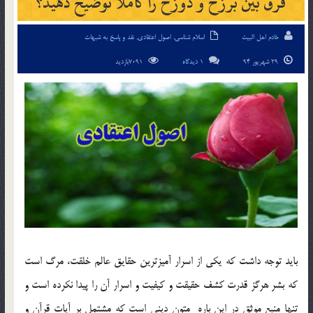
فرق بين برزخ و دوزخ را كاملاً توضيح دهيد؟
خادم اهل البیت
اسلام شناسی
,
اصول اعتقادی
,
نقد و پاسخ به شبهات
29 شهریور 94
1 دیدگاه
7091بازدید
بايد توجه داشت كه يكي از اسرار آميزترين حقايق عالم خلقت، مرگ است
كه بشر هرگز قدرت كشف حقيقت و كيفيت و اسرار آن را پيدا نكرده است و
تنها منبع موثق در اين باره متون ديني است كه مشتمل بر آيات قرآن و