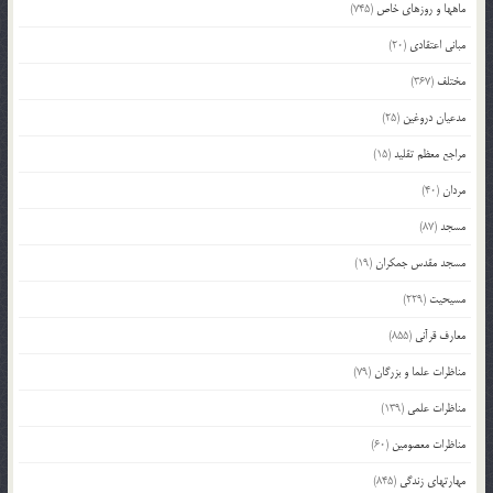
ماهها و روزهای خاص
(745)
مبانی اعتقادی
(20)
مختلف
(367)
مدعیان دروغین
(25)
مراجع معظم تقلید
(15)
مردان
(40)
مسجد
(87)
مسجد مقدس جمکران
(19)
مسیحیت
(229)
معارف قرآنی
(855)
مناظرات علما و بزرگان
(79)
مناظرات علمی
(139)
مناظرات معصومین
(60)
مهارتهای زندگی
(845)