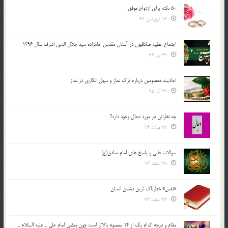
50 نکته برای ازدواج موفق
16 فروردین 94
اجتماع عظیم صادقیون در آستان مقدس امامزاده سید جلال الدین اشرف سال 1396
29 تیر 96
احادیث معصومین درباره ترک نماز و سهل انگاری در نماز
29 آذر 95
چه نظراتی در مورد دجال وجود دارد؟
28 مرداد 94
سوالات طبی و پاسخ های امام صادق(ع)
28 اسفند 93
«نفس» خطرناک ترین دشمن انسان
26 اسفند 93
مقام و درجه كدام يك از 14 معصوم بالاتر است چون بعضي امام علي ـ عليه السلام ـ