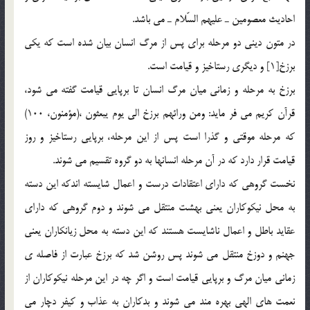
احاديث معصومین ـ عليهم السّلام ـ مي باشد.
در متون ديني دو مرحله براي پس از مرگ انسان بيان شده است كه يكي
برزخ[1] و ديگري رستاخيز و قيامت است.
برزخ به مرحله و زمانی ميان مرگ انسان تا برپايي قيامت گفته مي شود،
قرآن کریم می فر ماید: ومن ورائهم برزخ الی یوم یبعثون ،(مؤمنون، 100)
كه مرحله موقتي و گذرا است پس از اين مرحله، برپايي رستاخيز و روز
قيامت قرار دارد كه در آن مرحله انسانها به دو گروه تقسيم مي شوند.
نخست گروهي كه داراي اعتقادات درست و اعمال شايسته اندكه اين دسته
به محل نيكوكاران يعني بهشت منتقل مي شوند و دوم گروهي كه داراي
عقايد باطل و اعمال ناشايست هستند كه اين دسته به محل زيانكاران يعني
جهنم و دوزخ منتقل مي شوند پس روشن شد كه برزخ عبارت از فاصله ي
زماني ميان مرگ و برپايي قيامت است و اگر چه در اين مرحله نيكوكاران از
نعمت هاي الهي بهره مند مي شوند و بدكاران به عذاب و كيفر دچار مي