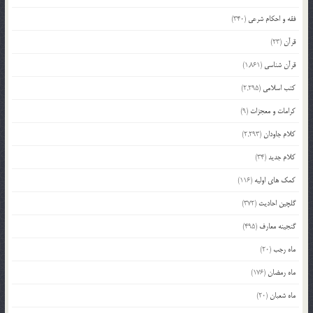
فقه و احکام شرعی
(340)
قرآن
(23)
قرآن شناسی
(1,861)
کتب اسلامی
(2,295)
کرامات و معجزات
(9)
کلام جاودان
(2,293)
کلام جدید
(34)
کمک های اولیه
(116)
گلچین احادیث
(372)
گنجینه معارف
(495)
ماه رجب
(20)
ماه رمضان
(176)
ماه شعبان
(20)