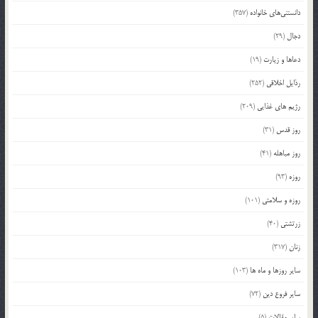
دانستنی‌های خانواده
(357)
دجال
(29)
دعاها و زیارت
(19)
رذایل اخلاقی
(252)
رژیم های غذایی
(209)
روز قدس
(31)
روز مباهله
(41)
روزه
(93)
روزه و سلامتی
(101)
زرتشتی
(40)
زنان
(317)
سایر روزها و ماه ها
(103)
سایر فروع دین
(72)
سایر مقالات
(5)