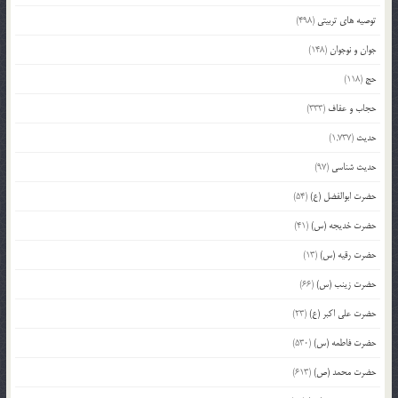
توصیه های تربیتی
(498)
جوان و نوجوان
(148)
حج
(118)
حجاب و عفاف
(333)
حدیث
(1,737)
حدیث شناسی
(97)
حضرت ابوالفضل (ع)
(54)
حضرت خدیجه (س)
(41)
حضرت رقیه (س)
(13)
حضرت زینب (س)
(66)
حضرت علی اکبر (ع)
(23)
حضرت فاطمه (س)
(530)
حضرت محمد (ص)
(613)