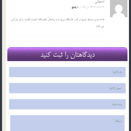
اصفهانی
1402-06-12 در 00:38
- پاسخ
فساد.جسمِ مرتبط باروح در قبر، خاستگاه برزخ است واعمالْ خواستگاه کیفیت قیامت برای هرکس
می باشد.
دیدگاهتان را ثبت کنید