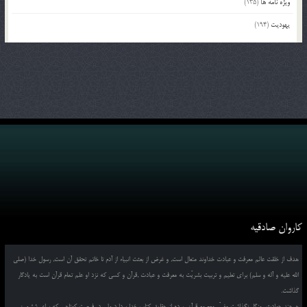
ویژه نامه ها
(135)
یهودیت
(194)
کاروان صادقیه
هدف از خلقت عالم معرفت و عبادت خداوند متعال است, و غرض از بعثت انبیاء از آدم تا خاتم تحقق آن است, رسول خدا (صلی
الله علیه و آله و سلم) برای تعلیم و تربیت بشریّت به معرفت و عبادت ,قرآن و کسی که نزد او علم تمام قرآن است به یادگار
گذاشت.
هرچند حوادث روزگار نگذاشت مفسّر معصومِ قرآن, پرده از حقایق کتاب خدا بردارد ولی در فرصت کوتاهی که برای ششمین