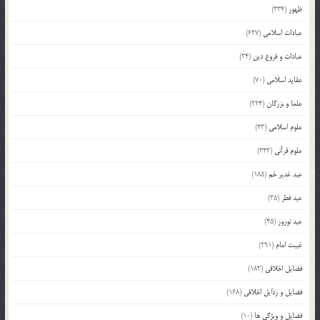
ظهور
(334)
عبادات اسلامی
(627)
عبادات و فروع دین
(34)
عقاید اسلامی
(70)
علما و بزرگان
(224)
علوم اسلامی
(43)
علوم قرآنی
(343)
عید غدیر خم
(185)
عید فطر
(35)
عید نوروز
(45)
غیبت امام
(291)
فضایل اخلاقی
(183)
فضایل و رذایل اخلاقی
(168)
فضایل و ویژگی ها
(10)