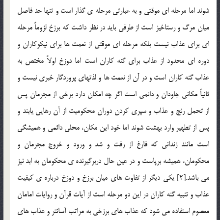
شوند اما مرحله اي موقتي و به عبارتي مرحله ي گذار است و تنها حد فاصل
ميان مرگ و رستاخيز است از طرفي بايد در نظر داشت كه برزخ لزوماً مرحله
اي براي عذاب نيست بلكه مرحله اي موقتي از نعمت ها براي نيكوكاران و
دوره اي محدود از عذاب براي گنه كاران است اما دوزخ اولاً مختص به
عذاب گنه كاران است و در آن از نعمت ها و لذتهاي پروردگار خبري نيست و
ثانياً مكاني جاودان و دائمي است اگر چه امكان دارد برخي از مجرمان پس
از تحمل رنج و عذاب و سپري كردن دوران محكوميت از آن رهايي يابند و
پس از تطهير وارد بهشت شوند اما خود اين مكان، محلي دائمي و هميشگي
است مانند زنداني كه فارغ از رفت و شد و ورود و خروج مجرمان و
محكومان، هميشه برپاست و در عين حال دربرگيرنده ي محكومان به ابد نيز
مي باشد.[2] يكي ديگر از تفاوت هاي ميان برزخ و دوزخ درباره ي كيفيت
عذاب و تنبيه گنه كاران در اين دو مرحله است از آيات قرآن و روايات امامان
معصوم استفاده مي شود كه عذاب هاي برزخي به مراتب آسانتر و عذاب هاي