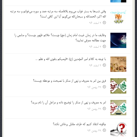
وقتي شب‌ها به بستر خواب مي‌روم بلافاصله سه مرتبه حمد و سوره مي‌خوانم و سه مرتبه
الله اكبر، الحمدالله و سبحان‌الله مي‌گويم آيا اين كافي است؟
2 اسفند 96
وظايف ما در زمان غيبت امام زمان (عج) چيست؟ علائم ظهور چيست؟ و منابعي را
جهت مطالعه معرفي نماييد؟
2 اسفند 96
با توجه به كلام امير المؤمنين (ع): «اوصيكم بتقوي الله و نظم …
2 اسفند 96
فرق بين امر به معروف و نهي از منكر با نصيحت و موعظه چيست؟
29 بهمن 96
امر به معروف و نهي از منكر را توضيح داده و مراحل آن را نام ببريد؟
29 بهمن 96
چگونه انتقاد كنيم كه طرف مقابل پرخاش نكند؟
29 بهمن 96