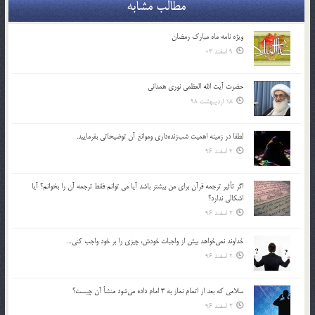
مطالب مشابه
ویژه نامه ماه مبارک رمضان
9 اسفند 03
حضرت آیت الله العظمی نوری همدانی
18 اردیبهشت 98
لطفا در زمينه اهميت شب‌زنده‌داري وموانع آن توضيحاتي بفرماييد.
2 اسفند 96
اگر تأثير ترجمه قرآن براي من بيشتر باشد آيا مي توانم فقط ترجمه آن را بخوانم؟ آيا
اشكالي ندارد؟
2 اسفند 96
خداوند نمي‌خواهد بيش از واجبات خودش، چيزي را بر خود واجب كني…
2 اسفند 96
سلامي كه بعد از اتمام نماز به 3 امام داده مي‌شود منشأ آن چيست؟
2 اسفند 96