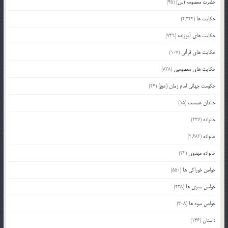
حضرت معصومه (س)
(45)
حکایت ها
(2,244)
حکایت های آموزنده
(749)
حکایت های قرآنی
(107)
حکایت های معصومین
(838)
حکومت جهانی امام زمان (عج)
(24)
خاندان عصمت
(15)
خانواده
(227)
خانواده
(2,682)
خانواده مهدوی
(22)
خواص خوراکی ها
(550)
خواص سبزی ها
(228)
خواص میوه ها
(308)
داستان
(146)