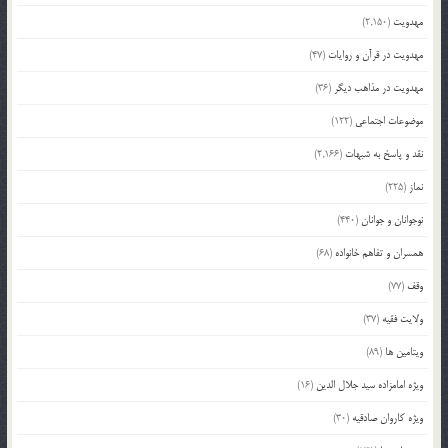
مهدویت
(2,150)
مهدویت در قرآن و روایات
(47)
مهدویت در مذاهب دیگر
(36)
موضوعات اجتماعی
(122)
نقد و پاسخ به شبهات
(2,166)
نماز
(225)
نوجوانان و جوانان
(440)
همسران و تفاهم خانواده
(68)
وقف
(77)
ولایت فقیه
(37)
ویتامین ها
(89)
ویژه امامزاده سید جلال الدین
(16)
ویژه کاروان صادقیه
(30)