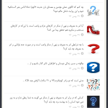
چه كنم كه الگوي عملي مؤمنين و مصداق بارز حديث «كونوا دعاة الناس بغير السنتكم»
شوم و اين روايت شامل حالم شود؟
29 بهمن 96
آيا امر به معروف و نهي از منكر در كارهاي حرام و واجب است، يا اين‌كه در كارهاي
مستحب و مكروه هم تحقق پيدا مي كند؟
29 بهمن 96
با چه شرايطي امر به معروف و نهي از منکر واجب است، و در صورت عدم توانايي بر امر
به معروف چه بايد کرد؟
29 بهمن 96
چگونه بر مسير زندگي دوستان و اطرافيان تاثير گذار باشيم و از …
29 بهمن 96
مدتي است كه دو برادر كوچكترم (14 و 21 ساله) با گرفتن چند CD …
29 بهمن 96
كساني كه در برابر امر به معروف و نهي از منكر مي گويند به شما ربطي ندارد و به زور
نمي شود انسان را به بهشت برد، چه بايد كرد؟
28 بهمن 96