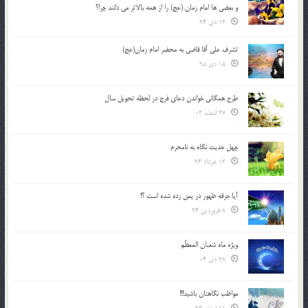
و بعضي ها امام زمان (عج) را از همه بالاتر مي دانند چرا؟
12 دی 94
تشرف علي آقا قاضي به محضر امام زمان(عج)
15 دی 95
طرح همگانی خواندن دعای فرج در لحظه تحویل سال
27 اسفند 03
چهل حدیث نگاه به نامحرم
13 خرداد 94
آیا جرقه ظهور در یمن زده شده است ؟!
8 فروردین 94
ویژه ماه شعبان المعظّم
28 دی 04
مواظب نگاهتان باشید!!!