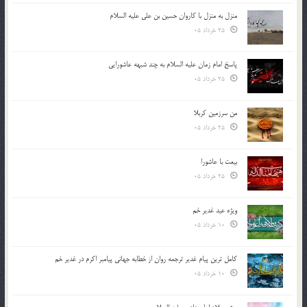
منزل به منزل با کاروان حسین بن علی علیه السلام
25 خرداد 05
پاسخ امام زمان علیه السلام به چند شبهه عاشورایی
25 خرداد 05
من سرزمین کربلا
25 خرداد 05
بیعت با عاشورا
25 خرداد 05
ویژه عید غدیر خم
10 خرداد 05
کامل ترین پیام غدیر ترجمه روان از خطابه جهانی پیامبر اکرم در غدیر خم
10 خرداد 05