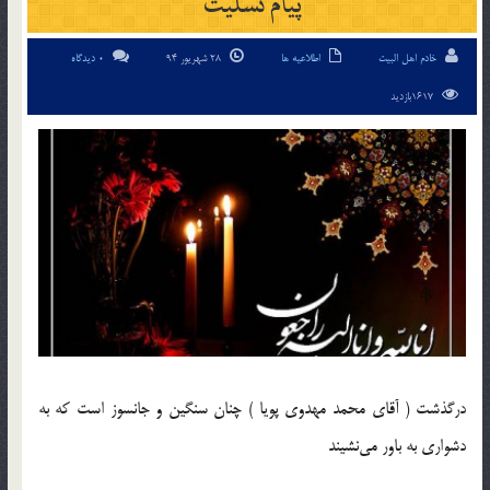
پیام تسلیت
خادم اهل البیت
اطلاعیه ها
28 شهریور 94
0 دیدگاه
1617بازدید
درگذشت ( آقای محمد مهدوی پویا ) چنان سنگین و جانسوز است که به
دشواری به باور می‌نشیند