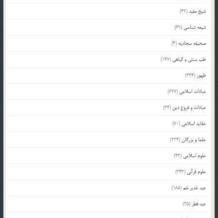
شیخ مفید
(42)
شیعه شناسی
(69)
صحیفه سجادیه
(4)
طب سنتی و گیاهی
(147)
ظهور
(334)
عبادات اسلامی
(627)
عبادات و فروع دین
(34)
عقاید اسلامی
(70)
علما و بزرگان
(224)
علوم اسلامی
(43)
علوم قرآنی
(343)
عید غدیر خم
(185)
عید فطر
(35)