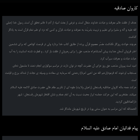
کاروان صادقیه
هدف از خلقت عالم معرفت و عبادت خداوند متعال است, و غرض از بعثت انبیاء از آدم تا خاتم تحقق آن است, رسول خدا (صلی
الله علیه و آله و سلم) برای تعلیم و تربیت بشریّت به معرفت و عبادت ,قرآن و کسی که نزد او علم تمام قرآن است به یادگار
گذاشت.
هرچند حوادث روزگار نگذاشت مفسّر معصومِ قرآن, پرده از حقایق کتاب خدا بردارد ولی در فرصت کوتاهی که برای ششمین
اختر فرزوان آسمان هدایت پیش آمد,شاهراه مذهب حق را برای رهروانِ از خلقت باز کرد , و فطرت تشنه انسانیت را به آب
حیات عبادت و معرفت سیرآب کرد.
امید است پیروان مذهب حق روز عزای آن حضرت, آنچه در توان دارند در مراسم سوگواری انجام دهند تا مشمول دعای
مستجاب او شوند که فرمود((رحم الله من احیی امرنا)) رحمتی که سرمایه ی سعادت و وسیله ی نجات از شدائد برزخ و قیامت
است.
حرکت همه ساله کاروان صادقیه رفسنجان (راهیان ولایت) جلوه ای از تکریم مقام عالی حضرت صادق الائمه علیه السلام
میباشد. مفتخریم که این حرکت حماسه ابراز محبت نسبت به آن امام همام و نشان افتخار شهرمان رفسنجان ؛ شهر
دارالصادقیون گردید.
الحمدالله که این مراسم به عنوان سنتی پویا در تاریخ شهرمان ماندگار شد.
پیام فدائیان امام صادق علیه السلام