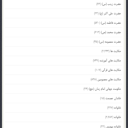
حضرت زینب (س)
(66)
حضرت علی اکبر (ع)
(23)
حضرت فاطمه (س)
(530)
حضرت محمد (ص)
(613)
حضرت معصومه (س)
(45)
حکایت ها
(2,244)
حکایت های آموزنده
(749)
حکایت های قرآنی
(107)
حکایت های معصومین
(838)
حکومت جهانی امام زمان (عج)
(24)
خاندان عصمت
(15)
خانواده
(227)
خانواده
(2,682)
خانواده مهدوی
(22)