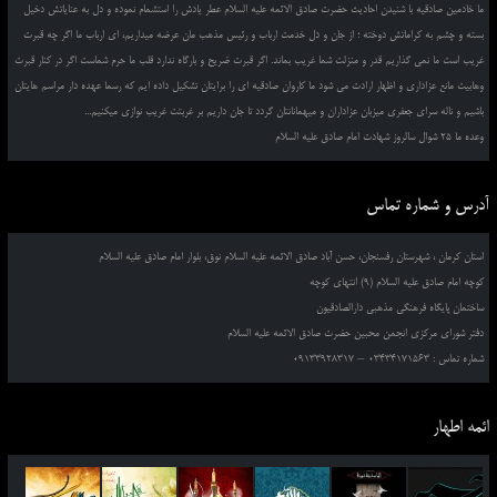
ما خادمین صادقیه با شنیدن احادیث حضرت صادق الائمه علیه السلام عطر یادش را استشمام نموده و دل به عنایاتش دخیل
بسته و چشم به کراماتش دوخته ؛ از جان و دل خدمت ارباب و رئیس مذهب مان عرضه میداریم، ای ارباب ما اگر چه قبرت
غریب است ما نمی گذاریم قدر و منزلت شما غریب بماند. اگر قبرت ضریح و بارگاه ندارد قلب ما حرم شماست اگر در کنار قبرت
وهابیت مانع عزاداری و اظهار ارادت می شود ما کاروان صادقیه ای را برایتان تشکیل داده ایم که رسما عهده دار مراسم هایتان
باشیم و ناله سرای جعفری میزبان عزاداران و میهمانانتان گردد تا جان داریم بر غربتت غریب نوازی میکنیم...
وعده ما 25 شوال سالروز شهادت امام صادق علیه السلام
آدرس و شماره تماس
استان کرمان ، شهرستان رفسنجان، حسن آباد صادق الائمه علیه السلام نوق، بلوار امام صادق علیه السلام
کوچه امام صادق علیه السلام (9) انتهای کوچه
ساختمان پایگاه فرهنگی مذهبی دارالصادقیون
دفتر شورای مرکزی انجمن محبین حضرت صادق الائمه علیه السلام
شماره تماس : 03434171563 – 09133928317
ائمه اطهار