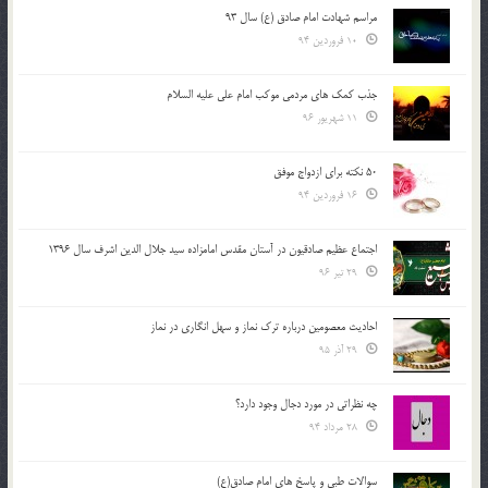
مراسم شهادت امام صادق (ع) سال 93
10 فروردین 94
جذب کمک های مردمی موکب امام علی علیه السلام
11 شهریور 96
50 نکته برای ازدواج موفق
16 فروردین 94
اجتماع عظیم صادقیون در آستان مقدس امامزاده سید جلال الدین اشرف سال 1396
29 تیر 96
احادیث معصومین درباره ترک نماز و سهل انگاری در نماز
29 آذر 95
چه نظراتی در مورد دجال وجود دارد؟
28 مرداد 94
سوالات طبی و پاسخ های امام صادق(ع)