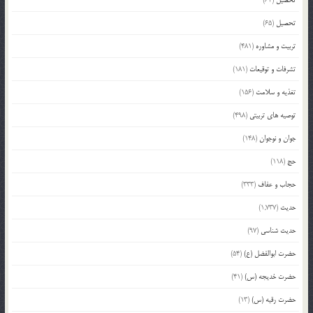
تحصیل
(62)
تحصیل
(65)
تربیت و مشاوره
(481)
تشرفات و توقیعات
(181)
تغذیه و سلامت
(156)
توصیه های تربیتی
(498)
جوان و نوجوان
(148)
حج
(118)
حجاب و عفاف
(333)
حدیث
(1,737)
حدیث شناسی
(97)
حضرت ابوالفضل (ع)
(54)
حضرت خدیجه (س)
(41)
حضرت رقیه (س)
(13)