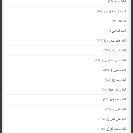
اطلاعیه ها
(26)
اعتقادات و اصول دین
(28)
اعتکاف
(43)
اعیاد اسلامی
(211)
امام جعفر صادق (ع)
(372)
امام حسن (ع)
(233)
امام حسن عسکری (ع)
(172)
امام حسین (ع)
(847)
امام رضا (ع)
(182)
امام زمان (عج)
(583)
امام سجاد (ع)
(227)
امام علی (ع)
(894)
امام علی النقی (ع)
(165)
امام محمد باقر (ع)
(165)