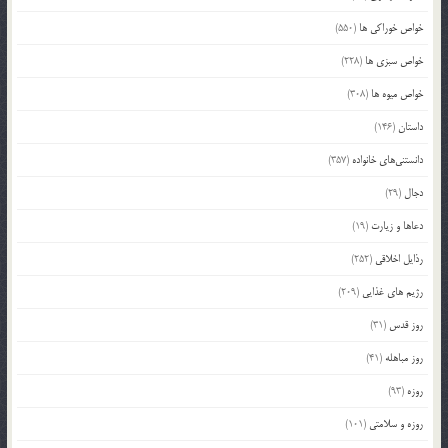
خواص خوراکی ها
(550)
خواص سبزی ها
(228)
خواص میوه ها
(308)
داستان
(146)
دانستنی‌های خانواده
(357)
دجال
(29)
دعاها و زیارت
(19)
رذایل اخلاقی
(252)
رژیم های غذایی
(209)
روز قدس
(31)
روز مباهله
(41)
روزه
(93)
روزه و سلامتی
(101)