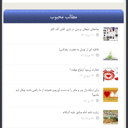
مطالب محبوب
نمادهای شیطان پرستی در بازی کلش آف کلنز
11 مرداد 94
خاطره ای از توسل به حضرت زهرا(س)
23 خرداد 94
تجارت پُرسود ازدواج موقت !
16 شهریور 04
براي اينكه دل پدر و مادر را به دست آوريم و هميشه از ما راضي باشند چكار بايد
بكنيم؟
23 تیر 95
زیارت نامه امام صادق علیه السلام
28 مرداد 95