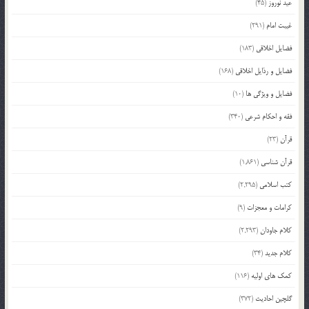
عید نوروز
(45)
غیبت امام
(291)
فضایل اخلاقی
(183)
فضایل و رذایل اخلاقی
(168)
فضایل و ویژگی ها
(10)
فقه و احکام شرعی
(340)
قرآن
(23)
قرآن شناسی
(1,861)
کتب اسلامی
(2,295)
کرامات و معجزات
(9)
کلام جاودان
(2,293)
کلام جدید
(34)
کمک های اولیه
(116)
گلچین احادیث
(372)