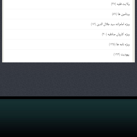
ولایت فقیه
(37)
ویتامین ها
(89)
ویژه امامزاده سید جلال الدین
(16)
ویژه کاروان صادقیه
(30)
ویژه نامه ها
(135)
یهودیت
(194)