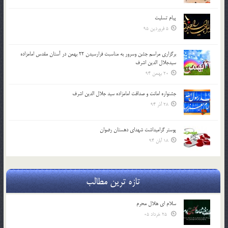
پیام تسلیت
5 فروردین 95
برگزاری مراسم جشن وسرور به مناسبت فرارسیدن 22 بهمن در آستان مقدس امامزاده
سیدجلال الدین اشرف
20 بهمن 94
جشنواره امانت و صداقت امامزاده سید جلال الدین اشرف
28 آذر 94
پوستر گرامیداشت شهدای دهستان رضوان
18 آبان 94
تازه ترین مطالب
سلام ای هلال محرم
25 خرداد 05