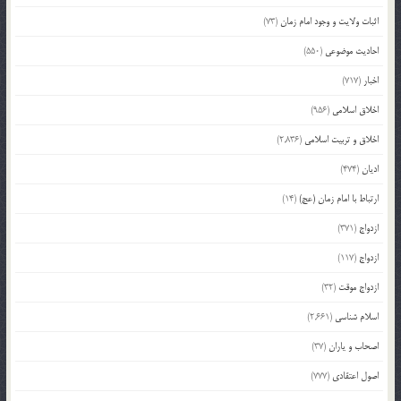
اثبات ولایت و وجود امام زمان
(73)
احادیث موضوعی
(550)
اخبار
(717)
اخلاق اسلامی
(956)
اخلاق و تربیت اسلامی
(2,836)
ادیان
(474)
ارتباط با امام زمان (عج)
(14)
ازدواج
(371)
ازدواج
(117)
ازدواج موقت
(32)
اسلام شناسی
(2,661)
اصحاب و یاران
(37)
اصول اعتقادی
(777)