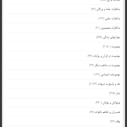
مناظرات علما و بزرگان
(79)
مناظرات علمی
(139)
مناظرات معصومین
(60)
مهارتهای زندگی
(845)
مهدویت
(2,150)
مهدویت در قرآن و روایات
(47)
مهدویت در مذاهب دیگر
(36)
موضوعات اجتماعی
(122)
نقد و پاسخ به شبهات
(2,166)
نماز
(225)
نوجوانان و جوانان
(440)
همسران و تفاهم خانواده
(68)
وقف
(77)