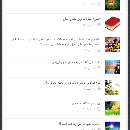
28 اسفند 93
«نفس» خطرناک ترین دشمن انسان
26 اسفند 93
مقام و درجه كدام يك از 14 معصوم بالاتر است چون بعضي امام علي ـ عليه السلام ـ
و بعضي ها امام زمان (عج) را از همه بالاتر مي دانند چرا؟
12 دی 94
تشرف علي آقا قاضي به محضر امام زمان(عج)
15 دی 95
طرح همگانی خواندن دعای فرج در لحظه تحویل سال
27 اسفند 03
چهل حدیث نگاه به نامحرم
13 خرداد 94
آیا جرقه ظهور در یمن زده شده است ؟!