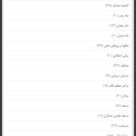
گنجینه معارف
(495)
ماه رجب
(20)
ماه رمضان
(176)
ماه شعبان
(20)
ماهها و روزهای خاص
(745)
مبانی اعتقادی
(20)
مختلف
(367)
مدعیان دروغین
(25)
مراجع معظم تقلید
(15)
مردان
(40)
مسجد
(87)
مسجد مقدس جمکران
(19)
مسیحیت
(229)
معارف قرآنی
(855)