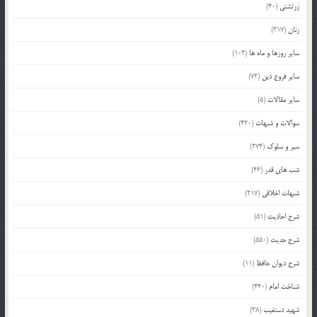
زرتشتی
(40)
زنان
(317)
سایر روزها و ماه ها
(103)
سایر فروع دین
(72)
سایر مقالات
(5)
سوالات و شبهات
(420)
سیر و سلوک
(274)
شب های قدر
(46)
شبهات اخلاقی
(217)
شرح احادیث
(51)
شرح حدیث
(550)
شرح دیوان حافظ
(11)
شناخت امام
(440)
شهید دستغیب
(38)