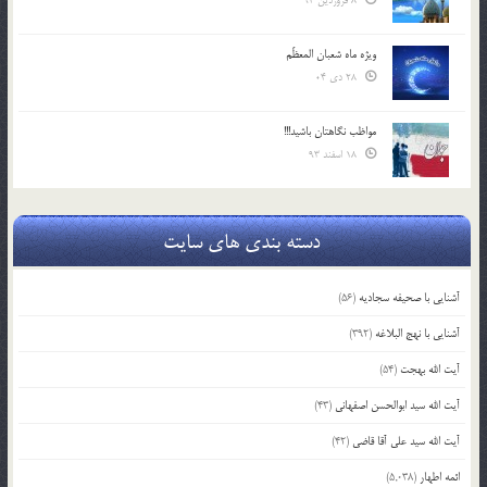
8 فروردین 94
ویژه ماه شعبان المعظّم
28 دی 04
مواظب نگاهتان باشید!!!
18 اسفند 93
دسته بندی های سایت
آشنایی با صحیفه سجادیه
(56)
آشنایی با نهج البلاغه
(392)
آیت الله بهجت
(54)
آیت الله سید ابوالحسن اصفهانی
(43)
آیت الله سید علی آقا قاضی
(42)
ائمه اطهار
(5,038)