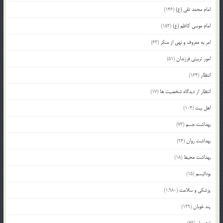
امام محمد تقی (ع)
(146)
امام موسی کاظم (ع)
(152)
امر به معروف و نهی از منکر
(63)
امور تربیتی فرزندان
(51)
انتظار
(164)
انتظار از دیدگاه شخصیت ها
(17)
اهل بیت
(104)
بهداشت جسم
(73)
بهداشت روان
(26)
بهداشت محیط
(18)
بودائیسم
(15)
پزشکی و سلامت
(1,980)
پند خوبان
(129)