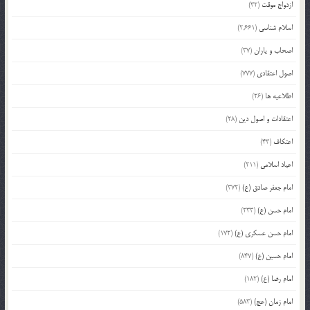
ازدواج موقت
(32)
اسلام شناسی
(2,661)
اصحاب و یاران
(37)
اصول اعتقادی
(777)
اطلاعیه ها
(26)
اعتقادات و اصول دین
(28)
اعتکاف
(43)
اعیاد اسلامی
(211)
امام جعفر صادق (ع)
(372)
امام حسن (ع)
(233)
امام حسن عسکری (ع)
(172)
امام حسین (ع)
(847)
امام رضا (ع)
(182)
امام زمان (عج)
(583)