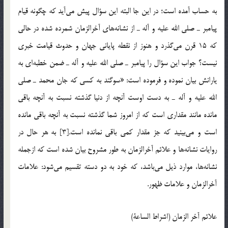
به حساب آمده است؛ در اين جا البته اين سؤال پيش مي‌آيد كه چگونه قيام
پيامبر ـ صلي الله عليه و آله ـ از نشانه‌هاي آخرالزمان شمرده شده در حالي
كه 15 قرن مي‌گذرد و هنوز از نقطه پاياني جهان و حدوث قيامت خبري
نيست؟ جواب اين سؤال را پيامبر ـ صلي الله عليه و آله ـ ضمن خطبه‌اي به
يارانش بيان نموده و فرموده است: «سوگند به كسي كه جان محمد ـ صلي
الله عليه و آله ـ به دست اوست آنچه از دنيا گذشته نسبت به آنچه باقي
مانده مانند مقداري است كه از امروز شما گذشته نسبت به آنچه باقي مانده
است و مي‌بينيد كه جز مقدار كمي باقي نمانده است.[3] به هر حال در
روايات نشانه‌ها و علائم آخرالزمان به طور مشروح بيان شده است كه ازجمله‌
نشانه‌ها، موارد ذيل مي‌باشد، كه خود به دو دسته تقسيم مي‌شود: علامات
آخرالزمان و علامات ظهور.
علائم آخر الزمان (اشراط الساعة)