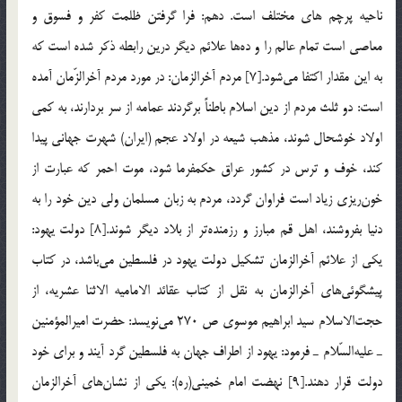
ناحيه پرچم هاي مختلف است. دهم: فرا گرفتن ظلمت كفر و فسوق و
معاصي است تمام عالم را و ده‌ها علائم ديگر درين رابطه ذكر شده است که
به اين مقدار اكتفا مي‌شود.[7] مردم آخرالزمان: در مورد مردم آخرالزّمان آمده
است: دو ثلث مردم از دين اسلام باطناً برگردند عمامه از سر بردارند، به كمي
اولاد خوشحال شوند، مذهب شيعه در اولاد عجم (ايران) شهرت جهاني پيدا
كند، خوف و ترس در كشور عراق حكمفرما شود، موت احمر كه عبارت از
خون‌ريزي زياد است فراوان گردد، مردم به زبان مسلمان ولي دين خود را به
دنيا بفروشند، اهل قم مبارز و رزمنده‌تر از بلاد ديگر شوند.[8] دولت يهود:
يكي از علائم آخرالزمان تشكيل دولت يهود در فلسطين مي‌باشد، در كتاب
پيشگوئي‌هاي آخرالزمان به نقل از كتاب عقائد الاماميه الاثنا عشريه، از
حجت‌الاسلام سيد ابراهيم موسوي ص 270 مي‌نويسد: حضرت اميرالمؤمنين
ـ عليه‌السّلام ـ فرمود: يهود از اطراف جهان به فلسطين گرد آيند و براي خود
دولت قرار دهند.[9] نهضت امام خميني(ره): يكي از نشان‌هاي آخرالزمان