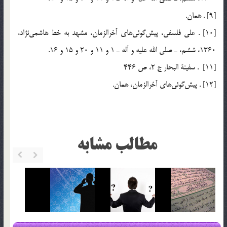
[9] . همان.
[10] . علي فلسفي، پيش‌گوئي‌هاي آخرالزمان، مشهد به خط هاشمي‌نژاد،
1360، ششم، ـ صلي الله عليه و آله ـ 1 و 11 و 20 و 15 و 16.
[11] . سفينة البحار ج 2، ص 446
[12] . پيش‌گوئي‌هاي آخرالزمان، همان.
مطالب مشابه