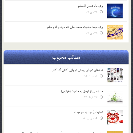
ویژه ماه شعبان المعظّم
28 دی 04
ویژه مبعث حضرت محمد صلی الله علیه و اله و سلم
25 دی 04
مطالب محبوب
نمادهای شیطان پرستی در بازی کلش آف کلنز
11 مرداد 94
خاطره ای از توسل به حضرت زهرا(س)
23 خرداد 94
تجارت پُرسود ازدواج موقت !
16 شهریور 04