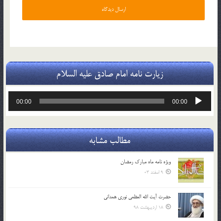
زیارت نامه امام صادق علیه السلام
پخش‌کننده
00:00
00:00
صوت
مطالب مشابه
ویژه نامه ماه مبارک رمضان
9 اسفند 03
حضرت آیت الله العظمی نوری همدانی
18 اردیبهشت 98