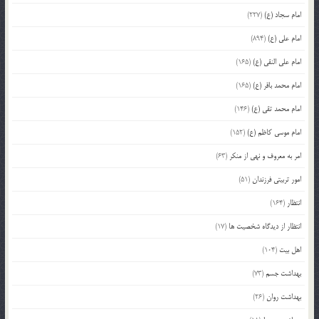
امام سجاد (ع)
(227)
امام علی (ع)
(894)
امام علی النقی (ع)
(165)
امام محمد باقر (ع)
(165)
امام محمد تقی (ع)
(146)
امام موسی کاظم (ع)
(152)
امر به معروف و نهی از منکر
(63)
امور تربیتی فرزندان
(51)
انتظار
(164)
انتظار از دیدگاه شخصیت ها
(17)
اهل بیت
(104)
بهداشت جسم
(73)
بهداشت روان
(26)