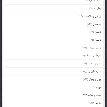
بهداشت محیط
(18)
بودائیسم
(15)
پزشکی و سلامت
(1,980)
پند خوبان
(129)
تحصیل
(62)
تحصیل
(65)
تربیت و مشاوره
(481)
تشرفات و توقیعات
(181)
تغذیه و سلامت
(156)
توصیه های تربیتی
(498)
جوان و نوجوان
(148)
حج
(118)
حجاب و عفاف
(333)
حدیث
(1,737)