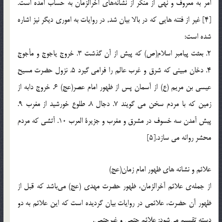
امر به معروف و نهي از منكر از نشانه‌هاي آخرالزمان به حساب آمده است.
[4] غير از فتنه هايي که در بالا بيان شد, در روايات به اموري ديگر نيز اشاره
شده است:
2. بعثت پيامبر اسلام(ص) که پيش از آن گذشت 3. خروج ياجوج و مأجوج
4. دخان مبيني که شرق و غرب عالم را فرامي گيرد 5. نزول حضرت مسيح
عيسي بن مريم (ع) از آسمان پس از ظهور امام عصر(عج) 6. خروج دابه از
زمين که با مردم سخن مي گويند 7. دجال 8. طلوع خورشيد از مغرب 9.
پيش آمدن سه خسوف در مشرق و مغرب و جزيرة العرب 10. آتشي که مردم
محشر روانه مي سازد.[5]
علائم و نشانه هاي ظهور امام زمان(عج)
از جمله‌ي علائم آخرالزمان، ظهور حضرت مهدي (عج) مي‌باشد كه قبل از
ظهور آن حضرت، علائمي در روايات بيان گرديده است كه اين علائم به دو
دسته تقسيم مي‌شود: علائم حتمي و غيرحتمي.