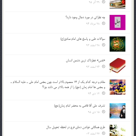
29 آذر 95
چه نظراتی در مورد دجال وجود دارد؟
28 مرداد 94
سوالات طبی و پاسخ های امام صادق(ع)
28 اسفند 93
«نفس» خطرناک ترین دشمن انسان
26 اسفند 93
مقام و درجه كدام يك از 14 معصوم بالاتر است چون بعضي امام علي ـ عليه السلام ـ
و بعضي ها امام زمان (عج) را از همه بالاتر مي دانند چرا؟
12 دی 94
تشرف علي آقا قاضي به محضر امام زمان(عج)
15 دی 95
طرح همگانی خواندن دعای فرج در لحظه تحویل سال
27 اسفند 03