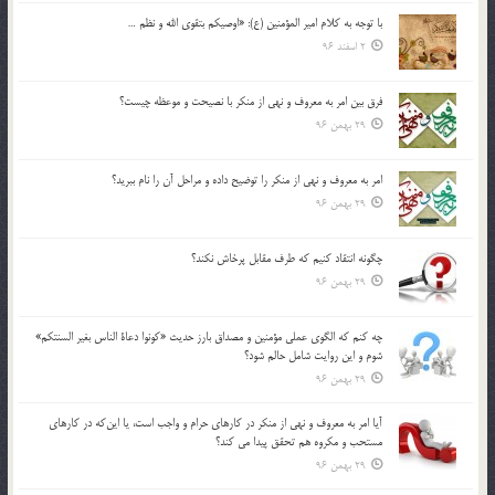
با توجه به كلام امير المؤمنين (ع): «اوصيكم بتقوي الله و نظم …
2 اسفند 96
فرق بين امر به معروف و نهي از منكر با نصيحت و موعظه چيست؟
29 بهمن 96
امر به معروف و نهي از منكر را توضيح داده و مراحل آن را نام ببريد؟
29 بهمن 96
چگونه انتقاد كنيم كه طرف مقابل پرخاش نكند؟
29 بهمن 96
چه كنم كه الگوي عملي مؤمنين و مصداق بارز حديث «كونوا دعاة الناس بغير السنتكم»
شوم و اين روايت شامل حالم شود؟
29 بهمن 96
آيا امر به معروف و نهي از منكر در كارهاي حرام و واجب است، يا اين‌كه در كارهاي
مستحب و مكروه هم تحقق پيدا مي كند؟
29 بهمن 96