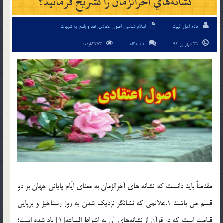
نشانه‌هاي آخرالزمان را تشريح فرمائيد؟
خادم اهل البیت
اسلام شناسی
,
اصول اعتقادی
,
نقد و پاسخ به شبهات
31 شهریور 94
0 دیدگاه
2253بازدید
مقدمتاً بايد دانست كه نشانه هاي آخرالزمان به معناي ايّام پاياني جهان بر دو
قسم مي باشند 1.علائمي که نشانگر نزديک شدن به روز رستاخيز و برپايي
قيامت است كه در قرآن از نشانه‌هاي آن به اشراط الساعه[1] ياد شده است؛