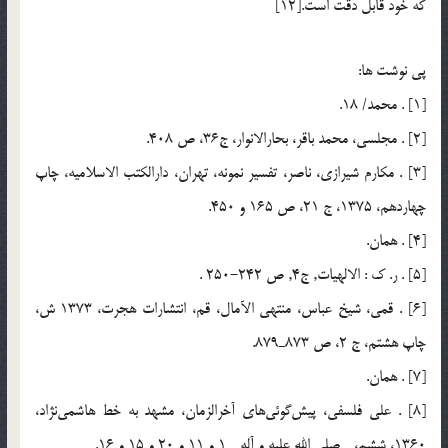
كه خود قابل دقّت است.[12]
پي نوشت ها:
[1] . محمد/ 18.
[2] . مجلسي، محمد باقر، بحارالانوار، ج36، ص 408.
[3] . مكارم شيرازي، ناصر، تفسير نمونه، تهران، دارالكتب الاسلاميه، چاپ
چهاردهم، 1375، ج 21، ص 165 و 450.
[4] . همان.
[5] . ر. ک : الالهيات, ج4, ص 242-250 .
[6] . قمي، شيخ عباس، منتهي الآمال، قم، انتشارات هجرت، 1373 ش،
چاپ هشتم، ج 2، ص 873ـ879.
[7] . همان.
[8] . علي فلسفي، پيش‌گوئي‌هاي آخرالزمان، مشهد به خط هاشمي‌نژاد،
1360، ششم، ـ صلي الله عليه و آله ـ 1 و 11 و 20 و 15 و 16.