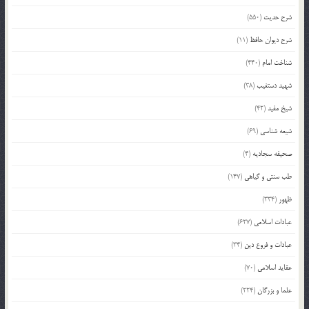
شرح حدیث
(550)
شرح دیوان حافظ
(11)
شناخت امام
(440)
شهید دستغیب
(38)
شیخ مفید
(42)
شیعه شناسی
(69)
صحیفه سجادیه
(4)
طب سنتی و گیاهی
(147)
ظهور
(334)
عبادات اسلامی
(627)
عبادات و فروع دین
(34)
عقاید اسلامی
(70)
علما و بزرگان
(224)