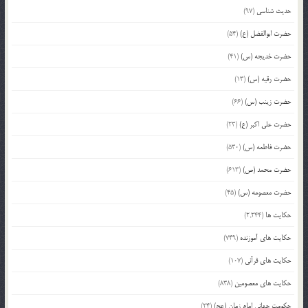
حدیث شناسی
(97)
حضرت ابوالفضل (ع)
(54)
حضرت خدیجه (س)
(41)
حضرت رقیه (س)
(13)
حضرت زینب (س)
(66)
حضرت علی اکبر (ع)
(23)
حضرت فاطمه (س)
(530)
حضرت محمد (ص)
(613)
حضرت معصومه (س)
(45)
حکایت ها
(2,244)
حکایت های آموزنده
(749)
حکایت های قرآنی
(107)
حکایت های معصومین
(838)
حکومت جهانی امام زمان (عج)
(24)