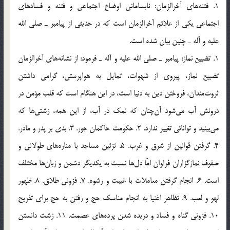
1. فتنه‌هاي آخرالزمان: نابساماني اوضاع اجتماعي و فتنه و فسادهاي
اجتماعي يكي از علائم آخرالزمان است كه در حديثي از پيامبر ـ صلي الله
عليه و آله ـ چنين بيان شده است.
1. تضييع نماز: پيامبر ـ صلي الله عليه و آله ـ فرمود: از نشانه‌هاي آخرالزمان
تضييع نماز، پيروي از شهوات، تمايل به هواپرستي، گرامي داشتن
ثروت‌مندان، فروختن دين به دنيا است، در اين هنگام است كه قلب مؤمن در
درونش آب مي‌شود آن‌چنان كه نمك در آب، از اين همه، زشتي‌ها كه
مي‌بينيد و توانائي تغيير ندارد. 2. حكومت حاكمان جور. 3. بدي بر پدر و مادر.
4. گرفتن قوانين از شرق و غرب. 5. تزئين مساجد با مناره‌هاي طولاني و
صفوف نمازگزاران فراوان امّا دل‌ها نسبت به يكديگر دشمن و زبان‌ها مختلف
است. 6. انجام گرفتن معاملات با غيبت و رشوه. 7. فزوني طلاق. 8. ظهور
لهو و لعب. 9. تظاهر اغنيا به انجام مناسك حج و رفتن به حج براي تفريح
10. فزوني گناه و فساد و دريده شدن پرده‌هاي عصمت. 11. زشت‌ دانستن