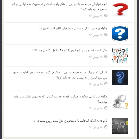
با چه شرايطي امر به معروف و نهي از منکر واجب است، و در صورت عدم توانايي بر امر
به معروف چه بايد کرد؟
29 بهمن 96
چگونه بر مسير زندگي دوستان و اطرافيان تاثير گذار باشيم و از …
29 بهمن 96
مدتي است كه دو برادر كوچكترم (14 و 21 ساله) با گرفتن چند CD …
29 بهمن 96
كساني كه در برابر امر به معروف و نهي از منكر مي گويند به شما ربطي ندارد و به زور
نمي شود انسان را به بهشت برد، چه بايد كرد؟
28 بهمن 96
چگونه مي توانيم علاوه بر هدايت خود به هدايت كساني كه به سوي غفلت مي روند،
بپردازيم؟
28 بهمن 96
با توجه به اينكه اينجانب با دانشجويان اهل سنت روبرو مي‎شوم، …
28 بهمن 96