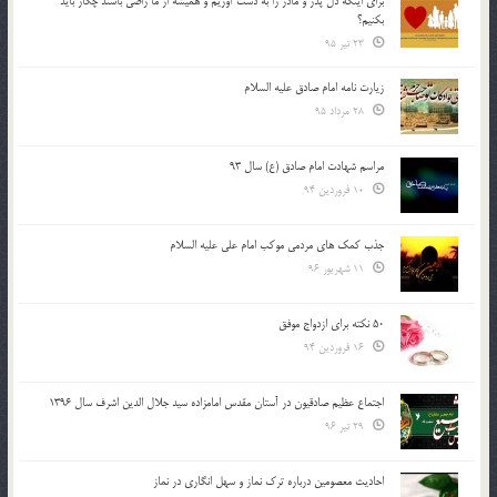
براي اينكه دل پدر و مادر را به دست آوريم و هميشه از ما راضي باشند چكار بايد
بكنيم؟
23 تیر 95
زیارت نامه امام صادق علیه السلام
28 مرداد 95
مراسم شهادت امام صادق (ع) سال 93
10 فروردین 94
جذب کمک های مردمی موکب امام علی علیه السلام
11 شهریور 96
50 نکته برای ازدواج موفق
16 فروردین 94
اجتماع عظیم صادقیون در آستان مقدس امامزاده سید جلال الدین اشرف سال 1396
29 تیر 96
احادیث معصومین درباره ترک نماز و سهل انگاری در نماز