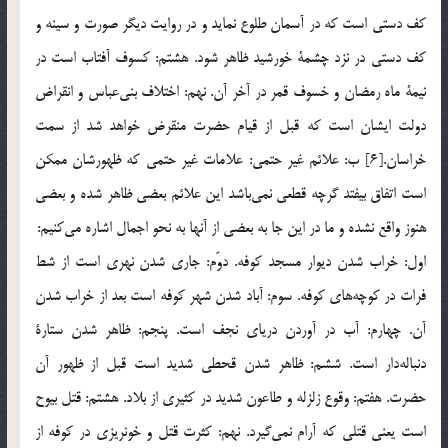
كف دستي است كه در آسمان طلوع نمايد و در روايت ديگر صورت و سينه و
كف دستي در نزد چشمة خورشيد ظاهر شود. هشتم: كسوف آفتاب است در
نيمة ماه رمضان و خسوف قمر در آخر آن. نهم: اختلاف بني‌عباس و انقراض
دولت ايشان است كه قبل از قيام حضرت منقرض خواهد شد از سمت
خراسان.[6] ب: علائم غير حتمي: علامات غير حتمي كه ظهورشان ممكن
است اتفاق بيفتد گرچه قطعي نمي‌باشد اين علائم بعضي ظاهر شده و بعضي
هنوز واقع نشده و ما در اين جا به بعضي از آنها به نحو اجمال اشاره مي‌كنيم:
اول: خراب شدن ديوار مسجد كوفه. دوّم: جاري شدن نهري است از شط
فرات در كوچه‌هاي كوفه. سوم: آباد شدن شهر كوفه است بعد از خراب شدن
آن. چهارم: آب در آوردن درياي نجف است. پنجم: ظاهر شدن ستارة
دنباله‌دار است. ششم: ظاهر شدن قحطي شديد است قبل از ظهور آن
حضرت. هفتم: وقوع زلزله و طاعون شديد در كثيري از بلاد. هشتم: قتل بيوح
است يعني قتلي كه آرام نمي‌گيرد. نهم: كثرت قتل و خونريزي در كوفه از