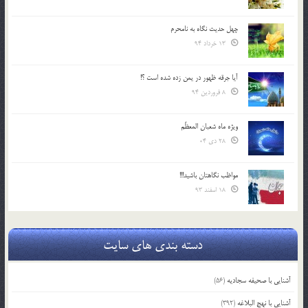
چهل حدیث نگاه به نامحرم
13 خرداد 94
آیا جرقه ظهور در یمن زده شده است ؟!
8 فروردین 94
ویژه ماه شعبان المعظّم
28 دی 04
مواظب نگاهتان باشید!!!
18 اسفند 93
دسته بندی های سایت
آشنایی با صحیفه سجادیه
(56)
آشنایی با نهج البلاغه
(392)