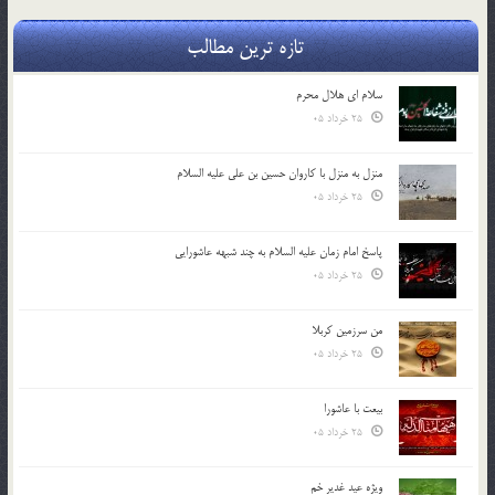
تازه ترین مطالب
سلام ای هلال محرم
25 خرداد 05
منزل به منزل با کاروان حسین بن علی علیه السلام
25 خرداد 05
پاسخ امام زمان علیه السلام به چند شبهه عاشورایی
25 خرداد 05
من سرزمین کربلا
25 خرداد 05
بیعت با عاشورا
25 خرداد 05
ویژه عید غدیر خم