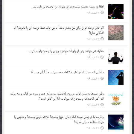
لطفا در زمينه اهميت شب‌زنده‌داري وموانع آن توضيحاتي بفرماييد.
2 اسفند 96
اگر تأثير ترجمه قرآن براي من بيشتر باشد آيا مي توانم فقط ترجمه آن را بخوانم؟ آيا
اشكالي ندارد؟
2 اسفند 96
خداوند نمي‌خواهد بيش از واجبات خودش، چيزي را بر خود واجب كني…
2 اسفند 96
سلامي كه بعد از اتمام نماز به 3 امام داده مي‌شود منشأ آن چيست؟
2 اسفند 96
وقتي شب‌ها به بستر خواب مي‌روم بلافاصله سه مرتبه حمد و سوره مي‌خوانم و سه مرتبه
الله اكبر، الحمدالله و سبحان‌الله مي‌گويم آيا اين كافي است؟
2 اسفند 96
وظايف ما در زمان غيبت امام زمان (عج) چيست؟ علائم ظهور چيست؟ و منابعي را
جهت مطالعه معرفي نماييد؟
2 اسفند 96