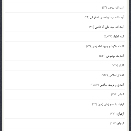
آیت الله بهجت
(54)
آیت الله سید ابوالحسن اصفهانی
(43)
آیت الله سید علی آقا قاضی
(42)
ائمه اطهار
(5,038)
اثبات ولایت و وجود امام زمان
(73)
احادیث موضوعی
(550)
اخبار
(717)
اخلاق اسلامی
(956)
اخلاق و تربیت اسلامی
(2,836)
ادیان
(474)
ارتباط با امام زمان (عج)
(14)
ازدواج
(371)
ازدواج
(117)