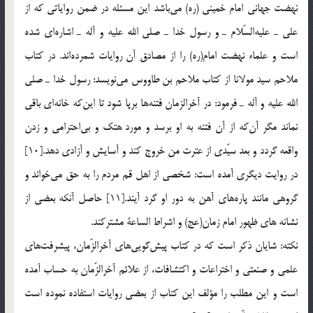
نهضت جهاني امام خميني (ره) مي‌باشد اين مسئله در ضمن رواياتي كه از
علي ـ عليه‌السّلام ـ و رسول خدا ـ صلي الله عليه و آله ـ اشاره‌اي شده
است و علماء نهضت امام(ره) را از مصادق آن روايات شمرده‌اند. در كتاب
ملاحم سيد مولانا از كتاب ملاحم بن طاووس مي‌نويسد: رسول خدا ـ صلي
الله عليه و آله ـ فرمود: در آخرالزمان فتنه‌ها برپا شود تا اين‌كه خانه‌اي باقي
نماند مگر آن‌كه از آن فتنه به او برسد و مورد هتك و بي‌احترامي و زدن
واقعه گردد و بعد سيّدي از عترت من خروج كند و آسايش و آزادي دهد.[10]
در روايت ديگري آمده است: شخصي از اهل قم مردم را به حق مي‌خواند و
گروهي مانند پاره‌هاي آهن به دور او گرد آيند.[11] حاصل آنکه بعضي از
نشانه هاي ظهور امام زمان(عج) و اشراط الساعة مشترکند.
نكته: شايان ذكر است كه در كتاب پيش‌گويي‌هاي آخرالزّمان، پيشرفت‌هاي
علمي و صنعتي و اختراعات و اكتشافات، از علائم آخرالزّمان به حساب آمده
است و اين مطلب را مؤلف اين كتاب از بعضي روايات استفاده نموده است