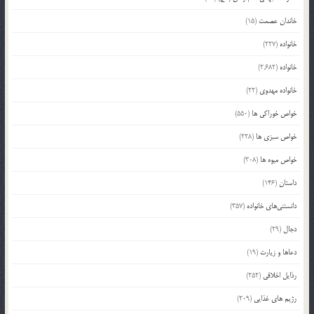
خاندان عصمت
(15)
خانواده
(227)
خانواده
(2,682)
خانواده مهدوی
(22)
خواص خوراکی ها
(550)
خواص سبزی ها
(228)
خواص میوه ها
(308)
داستان
(146)
دانستنی‌های خانواده
(357)
دجال
(29)
دعاها و زیارت
(19)
رذایل اخلاقی
(252)
رژیم های غذایی
(209)