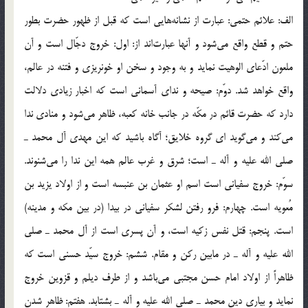
الف: علائم حتمي: عبارت از نشانه‌هايي است كه قبل از ظهور حضرت بطور
حتم و قطع واقع مي‌شود و آنها عبارت‌اند از: اول: خروج دجّال است و آن
ملعون ادّعاي الوهيت نمايد و به وجود و سخن او خونريزي و فتنه در عالم،
واقع خواهد شد. دوّم: صيحه و نداي آسماني است كه اخبار زيادي دلالت
دارد كه حضرت قائم در مكّه در جانب خانه كعبه، ظاهر مي‌شود و منادي ندا
مي‌كند و مي‌گويد اي گروه خلايق؛ آگاه باشيد كه اين مهدي آل محمد ـ
صلي الله عليه و آله ـ است؛ شرق و غرب عالم همه اين ندا را مي‌شنوند.
سوّم: خروج سفياني است اسم او عثمان بن عنبسه است و از اولاد يزيد بن
مُعويه است. چهارم: فرو رفتن لشكر سفياني در بيدا (در بين مكه و مدينه)
است. پنجم: قتل نفس زكيه است، و آن پسري است از آل محمد ـ صلي
الله عليه و آله ـ در مابين ركن و مقام. ششم: خروج سيّد حسني است كه
ظاهراً از اولاد امام حسن مجتبي مي‌باشد و از طرف ديلم و قزوين خروج
نمايد و بياري دين محمد ـ صلي الله عليه و آله ـ بشتابد. هفتم: ظاهر شدن