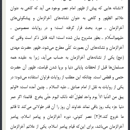
2.نشانه هايي که پيش از ظهور امام عصر بوجود مي آيد كه گاهي به عنوان
علائم الظهور و گاهي به عنوان نشانه‌هاي آخرالزمان و پيشگوئي‌هاي
آخرالزمان ـ مورد بحث قرار گرفته است؛ و در روايات معصومين ـ
عليهم‌السّلام ـ بطور مشروح بيان شده است؛ البته قابل ذكر است وقتي كه
آخرالزمان و نشانه‌هاي آن بصورت كلّي مطرح مي‌شود، ظهور حضرت مهدي
(عج) يكي از نشانه‌هاي آخرالزمان به حساب مي‌آيد، زيرا به عقيده همه
مسلمان‌ها قبل از لحظات پاياني دنيا و برپا شدن قيامت، ظهور آن حضرت
حتمي و قطعي است. چنانکه اين مطلب از روايات فراوان استفاده مي‌شود؛ در
يكي از روايات به نقل از امام صادق ـ عليه السلام ـ چنين آمده است: «لولم
يبق من الدّنيا الاّ يوم واحد لطولّ الله ذلك اليوم حتّي يخرج قائمنا؛ اگر عمر
دنيا جزء يك روز باقي نماند خداوند آن روز را آن قدر طولاني مي‌كند تا قائم
ما خروج کند.»[2] عصر كنوني، دوره آخرالزمان و پيامبر اسلام، پيامبر
آخرالزمان مي‌باشد، براي اين‌كه قيام پيامبر اسلام، يكي از علائم آخرالزمان