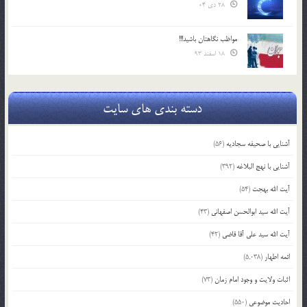
28 دی 04
مواظب نگاهتان باشید!!!
18 اسفند 93
دسته بندی های سایت
آشنایی با صحیفه سجادیه
(56)
آشنایی با نهج البلاغه
(392)
آیت الله بهجت
(54)
آیت الله سید ابوالحسن اصفهانی
(43)
آیت الله سید علی آقا قاضی
(42)
ائمه اطهار
(5,038)
اثبات ولایت و وجود امام زمان
(73)
احادیث موضوعی
(550)