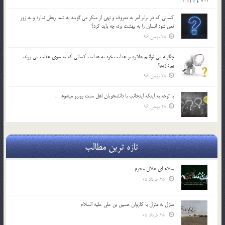
كساني كه در برابر امر به معروف و نهي از منكر مي گويند به شما ربطي ندارد و به زور
نمي شود انسان را به بهشت برد، چه بايد كرد؟
28 بهمن 96
چگونه مي توانيم علاوه بر هدايت خود به هدايت كساني كه به سوي غفلت مي روند،
بپردازيم؟
28 بهمن 96
با توجه به اينكه اينجانب با دانشجويان اهل سنت روبرو مي‎شوم، …
28 بهمن 96
تازه ترین مطالب
سلام ای هلال محرم
25 خرداد 05
منزل به منزل با کاروان حسین بن علی علیه السلام
25 خرداد 05