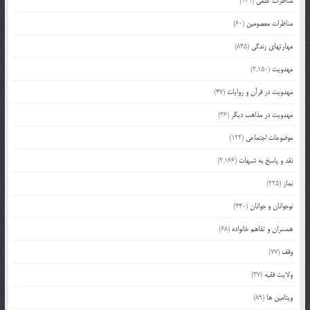
مناظرات علمی
(139)
مناظرات معصومین
(60)
مهارتهای زندگی
(845)
مهدویت
(2,150)
مهدویت در قرآن و روایات
(47)
مهدویت در مذاهب دیگر
(36)
موضوعات اجتماعی
(122)
نقد و پاسخ به شبهات
(2,166)
نماز
(225)
نوجوانان و جوانان
(440)
همسران و تفاهم خانواده
(68)
وقف
(77)
ولایت فقیه
(37)
ویتامین ها
(89)