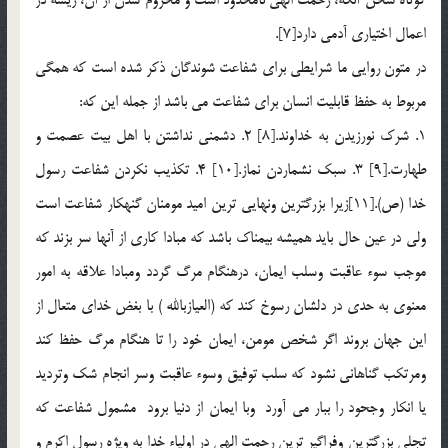
اعمال اختياري آدمي دارد[7].
در متون روايي ما شرايطي براي شفاعت شوندگان ذکر شده است که همگي
مربوط به حفظ قابليت انسان براي شفاعت مي باشد از جمله اين که:
1. شرک نورزيدن به خداوند.[8] 2. دشمني نداشتن با اهل بيت عصمت و
طهارت.[9] 3. سبک نشماردن نماز.[10] 4. تکذيب نکردن شفاعت رسول
خدا (ص).[11]زيرا بزرگترين ونهايي ترين اميد مومنان گنهکار شفاعت است
ولي در عين حال بايد هميشه بيمناک باشد که مبادا کاري از آنها سر بزند که
موجب سوء عاقبت وسلب ايمان، درهنگام مرگ گردد ومبادا علاقه به امور
معنوي به حدي در دلشان رسوخ کند که (العيازبالله ) با بغض خداي متعال از
اين جهان بروند اگر شخص مومن، ايمان خود را تا هنگام مرگ حفظ کند
ومرتکب گناهاني نشود که سلب توفيق وسوء عاقبت وسر انجام شک وترديد
يا انکار وجحود را ببار مي آورد وبا ايمان از دنيا برود مشمول شفاعت که
تجلي بزرگترين وفراگير ترين رحمت الهي در اولياء خدا به ويژه رسول اکرم و