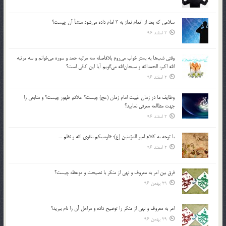
سلامي كه بعد از اتمام نماز به 3 امام داده مي‌شود منشأ آن چيست؟
2 اسفند 96
وقتي شب‌ها به بستر خواب مي‌روم بلافاصله سه مرتبه حمد و سوره مي‌خوانم و سه مرتبه
الله اكبر، الحمدالله و سبحان‌الله مي‌گويم آيا اين كافي است؟
2 اسفند 96
وظايف ما در زمان غيبت امام زمان (عج) چيست؟ علائم ظهور چيست؟ و منابعي را
جهت مطالعه معرفي نماييد؟
2 اسفند 96
با توجه به كلام امير المؤمنين (ع): «اوصيكم بتقوي الله و نظم …
2 اسفند 96
فرق بين امر به معروف و نهي از منكر با نصيحت و موعظه چيست؟
29 بهمن 96
امر به معروف و نهي از منكر را توضيح داده و مراحل آن را نام ببريد؟
29 بهمن 96