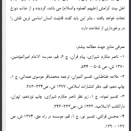
اهل بيت کرامش (عليهم الصلوه والسلام) مي باشد، گرديده و از عذاب دوزخ
نجات خواهد يافت ، بنابر اين بايد گفت قابليت انسان اساسي ترين نقش را
در برخورداري از شفاعت دارد.
معرفي منابع جهت مطالعه بيشتر:
1- ناصر مكارم شيرازي، پيام قرآن، ج 6، قم، مدرسه الامام اميرالمؤمنين،
1370 ش، ص 505 – 544.
2- علامه طباطبايي، تفسير الميزان، ترجمه محمدباقر موسوي همداني، ج 1،
چاپ دهم، قم، دفتر انتشارات اسلامي، 1377 ش، ص234-283.
3- تفسير نمونه، ج 1، زير نظر ناصر مكارم شيرازي، چاپ نوزدهم، تهران،
دارالكتب الاسلاميه، 1363 ش، ص223-246.
4- محسن قرائتي، تفسير نور، ج 1، قم، موسسه در راه حق، 1374 ش، ص
127 – 129.