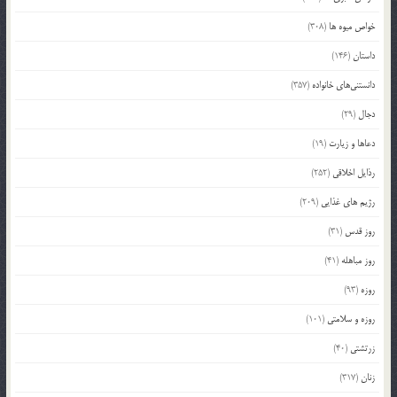
خواص میوه ها
(308)
داستان
(146)
دانستنی‌های خانواده
(357)
دجال
(29)
دعاها و زیارت
(19)
رذایل اخلاقی
(252)
رژیم های غذایی
(209)
روز قدس
(31)
روز مباهله
(41)
روزه
(93)
روزه و سلامتی
(101)
زرتشتی
(40)
زنان
(317)