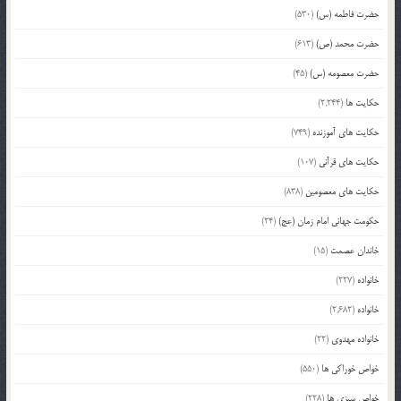
حضرت فاطمه (س)
(530)
حضرت محمد (ص)
(613)
حضرت معصومه (س)
(45)
حکایت ها
(2,244)
حکایت های آموزنده
(749)
حکایت های قرآنی
(107)
حکایت های معصومین
(838)
حکومت جهانی امام زمان (عج)
(24)
خاندان عصمت
(15)
خانواده
(227)
خانواده
(2,682)
خانواده مهدوی
(22)
خواص خوراکی ها
(550)
خواص سبزی ها
(228)