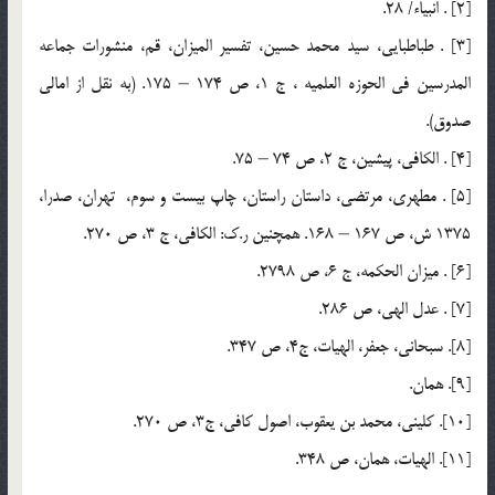
[2] . انبياء/ 28.
[3] . طباطبايي، سيد محمد حسين، تفسير الميزان، قم، منشورات جماعه
المدرسين في الحوزه العلميه ، ج 1، ص 174 – 175. (به نقل از امالي
صدوق).
[4] . الكافي، پيشين، ج 2، ص 74 – 75.
[5] . مطهري، مرتضي، داستان راستان، چاپ بيست و سوم، تهران، صدرا،
1375 ش، ص 167 – 168. همچنين ر.ك: الكافي، ج 3، ص 270.
[6] . ميزان الحكمه، ج 6، ص 2798.
[7] . عدل الهي، ص 286.
[8]. سبحاني، جعفر، الهيات، ج4، ص 347.
[9]. همان.
[10]. کليني، محمد بن يعقوب، اصول کافي، ج3، ص 270.
[11]. الهيات، همان، ص 348.