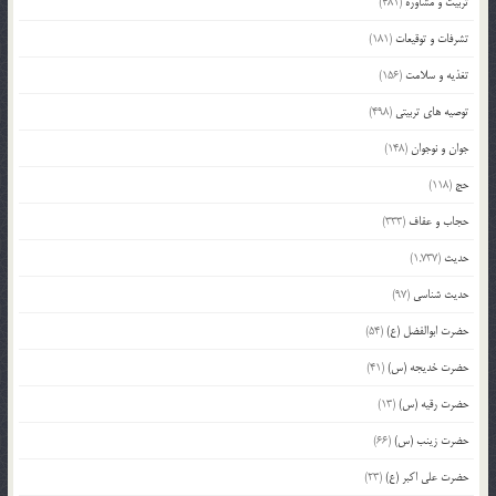
تربیت و مشاوره
(481)
تشرفات و توقیعات
(181)
تغذیه و سلامت
(156)
توصیه های تربیتی
(498)
جوان و نوجوان
(148)
حج
(118)
حجاب و عفاف
(333)
حدیث
(1,737)
حدیث شناسی
(97)
حضرت ابوالفضل (ع)
(54)
حضرت خدیجه (س)
(41)
حضرت رقیه (س)
(13)
حضرت زینب (س)
(66)
حضرت علی اکبر (ع)
(23)