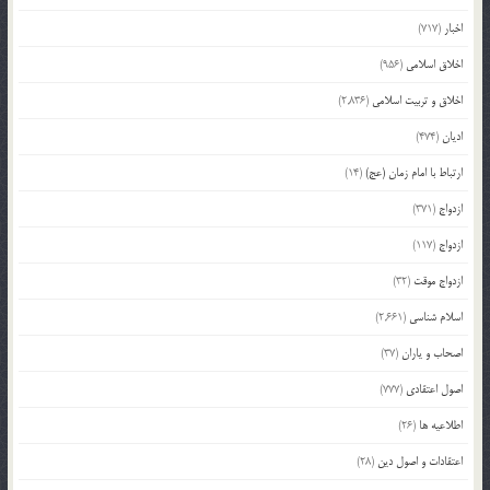
اخبار
(717)
اخلاق اسلامی
(956)
اخلاق و تربیت اسلامی
(2,836)
ادیان
(474)
ارتباط با امام زمان (عج)
(14)
ازدواج
(371)
ازدواج
(117)
ازدواج موقت
(32)
اسلام شناسی
(2,661)
اصحاب و یاران
(37)
اصول اعتقادی
(777)
اطلاعیه ها
(26)
اعتقادات و اصول دین
(28)