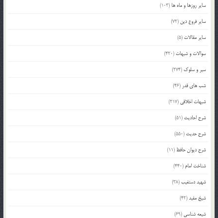
سایر روزها و ماه ها
(103)
سایر فروع دین
(72)
سایر مقالات
(5)
سوالات و شبهات
(420)
سیر و سلوک
(274)
شب های قدر
(46)
شبهات اخلاقی
(217)
شرح احادیث
(51)
شرح حدیث
(550)
شرح دیوان حافظ
(11)
شناخت امام
(440)
شهید دستغیب
(38)
شیخ مفید
(42)
شیعه شناسی
(69)