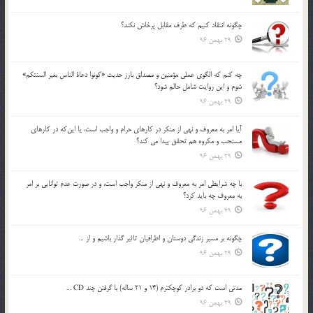
چگونه انتقاد كنيم كه طرف مقابل پرخاش نكند؟
29 بهمن 96
چه كنم كه الگوي عملي مؤمنين و مصداق بارز حديث «كونوا دعاة الناس بغير السنتكم»
شوم و اين روايت شامل حالم شود؟
29 بهمن 96
آيا امر به معروف و نهي از منكر در كارهاي حرام و واجب است، يا اين‌كه در كارهاي
مستحب و مكروه هم تحقق پيدا مي كند؟
29 بهمن 96
با چه شرايطي امر به معروف و نهي از منکر واجب است، و در صورت عدم توانايي بر امر
به معروف چه بايد کرد؟
29 بهمن 96
چگونه بر مسير زندگي دوستان و اطرافيان تاثير گذار باشيم و از …
29 بهمن 96
مدتي است كه دو برادر كوچكترم (14 و 21 ساله) با گرفتن چند CD …
29 بهمن 96