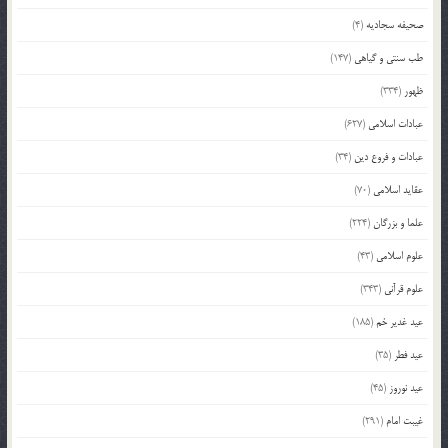
صحیفه سجادیه
(4)
طب سنتی و گیاهی
(147)
ظهور
(334)
عبادات اسلامی
(627)
عبادات و فروع دین
(34)
عقاید اسلامی
(70)
علما و بزرگان
(224)
علوم اسلامی
(43)
علوم قرآنی
(343)
عید غدیر خم
(185)
عید فطر
(35)
عید نوروز
(45)
غیبت امام
(291)