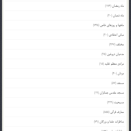
ماه رمضان
(176)
ماه شعبان
(20)
ماهها و روزهای خاص
(745)
مبانی اعتقادی
(20)
مختلف
(367)
مدعیان دروغین
(25)
مراجع معظم تقلید
(15)
مردان
(40)
مسجد
(87)
مسجد مقدس جمکران
(19)
مسیحیت
(229)
معارف قرآنی
(855)
مناظرات علما و بزرگان
(79)