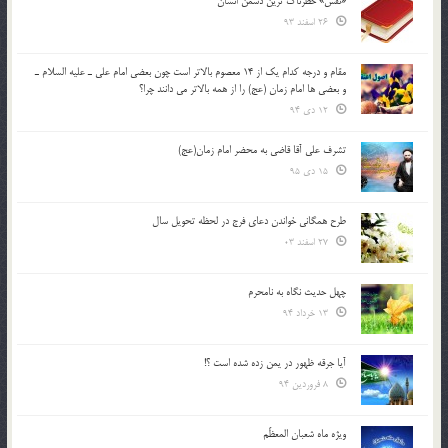
«نفس» خطرناک ترین دشمن انسان
26 اسفند 93
مقام و درجه كدام يك از 14 معصوم بالاتر است چون بعضي امام علي ـ عليه السلام ـ
و بعضي ها امام زمان (عج) را از همه بالاتر مي دانند چرا؟
12 دی 94
تشرف علي آقا قاضي به محضر امام زمان(عج)
15 دی 95
طرح همگانی خواندن دعای فرج در لحظه تحویل سال
27 اسفند 03
چهل حدیث نگاه به نامحرم
13 خرداد 94
آیا جرقه ظهور در یمن زده شده است ؟!
8 فروردین 94
ویژه ماه شعبان المعظّم