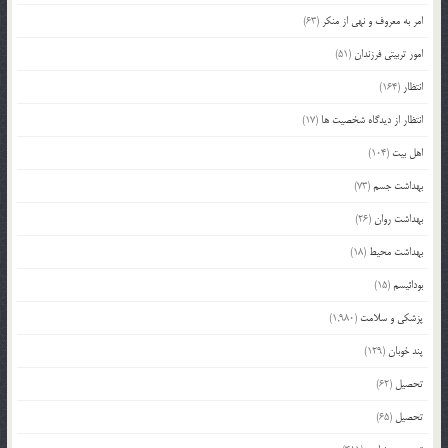
امر به معروف و نهی از منکر
(63)
امور تربیتی فرزندان
(51)
انتظار
(164)
انتظار از دیدگاه شخصیت ها
(17)
اهل بیت
(104)
بهداشت جسم
(73)
بهداشت روان
(26)
بهداشت محیط
(18)
بودائیسم
(15)
پزشکی و سلامت
(1,980)
پند خوبان
(129)
تحصیل
(62)
تحصیل
(65)