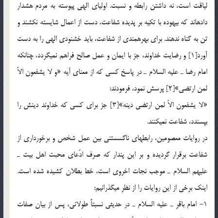
لياقت است، نه داشتن رابطه و نسبت. اولياي الهي پيوسته به مردم هشدار
داده‏اند كه بيهوده با تكيه بر پديده شفاعت، دست از اعمال شايسته نكشند و
تن به گناه ندهند. براي بهره‏مندي از شفاعت، بايد خشنودي الهي را به دست
آورد[1] و رضايت خداوند، جز با ايمان و عمل صالح فراهم نمي‏گردد، چنان‏كه
امام رضا ـ عليه السلام ـ در پاسخ كسي كه از معناي آيه «و لا يشفعون الاّ
لمن ارتضي»[2] پرسش نمود، فرمودند:
«لا يشفعون الاّ لمن ارتضي دينه»[3] جز براي كسي كه خداوند دينش را
بپسندد، شفاعت نمي‏كنند.
در روايات معصومين، رابطه‏اي ناگسستني بين عمل شخص و برخورداري از
شفاعت برقرار گرديده و بر اين پندار كه صرف ادّعاي محبت اهل بيت ـ
عليهم السلام ـ موجب نجات اخروي است، خط بطلان كشيده شده است.
اينك برخي از اين روايات را از نظر مي‏گذرانيم:
1- امام باقر ـ عليه السلام ـ در حديثي نسبتاً طولاني، پس از بيان صفات