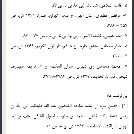
5- قاسم اسلامي، شفاعت، (بي جا: بي نا، بي تا).
6- مرتضي مطهري، عدل الهي، چ دوم، تهران، صدرا، 1361 ش، ص
257 – 286.
7- امام خميني، كشف الاسرار، (بي جا: بي نا، بي تا)، ص 77 – 83.
8- جعفر سبحاني، منشور جاويد، ج 8، قم، دارالقران الكريم، 1369 ش، ص
3 – 210.
9- محمد محمدي ري شهري، ميزان الحكمه، ج 6، ترجمه حميدرضا
شيخي، قم، دارالحديث، 1377 ش، ص 2784-2799.
پي نوشت ها:
[1] . «فمن سرّه ان تنفعه شفاعه الشافعين عند اللَّه فليطلب الي اللَّه ان
رضي عنه» ر.ك: كليني، محمد بن يعقوب، اصول الكافي، چاپ چهارم،
تهران، دارالكتب الاسلاميه، 1362 ش، ج 8، ص 11.