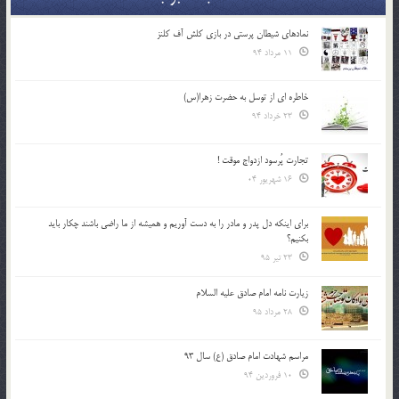
نمادهای شیطان پرستی در بازی کلش آف کلنز
11 مرداد 94
خاطره ای از توسل به حضرت زهرا(س)
23 خرداد 94
تجارت پُرسود ازدواج موقت !
16 شهریور 04
براي اينكه دل پدر و مادر را به دست آوريم و هميشه از ما راضي باشند چكار بايد
بكنيم؟
23 تیر 95
زیارت نامه امام صادق علیه السلام
28 مرداد 95
مراسم شهادت امام صادق (ع) سال 93
10 فروردین 94