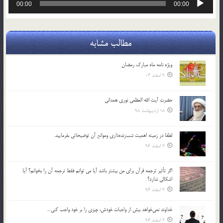
00:00
00:00
صوت
مطالب مشابه
ویژه نامه ماه مبارک رمضان
9 اسفند 03
حضرت آیت الله العظمی نوری همدانی
18 اردیبهشت 98
لطفا در زمينه اهميت شب‌زنده‌داري وموانع آن توضيحاتي بفرماييد.
2 اسفند 96
اگر تأثير ترجمه قرآن براي من بيشتر باشد آيا مي توانم فقط ترجمه آن را بخوانم؟ آيا
اشكالي ندارد؟
2 اسفند 96
خداوند نمي‌خواهد بيش از واجبات خودش، چيزي را بر خود واجب كني…
2 اسفند 96