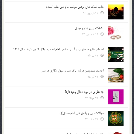
جذب کمک های مردمی موکب امام علی علیه السلام
11 شهریور 96
50 نکته برای ازدواج موفق
16 فروردین 94
اجتماع عظیم صادقیون در آستان مقدس امامزاده سید جلال الدین اشرف سال 1396
29 تیر 96
احادیث معصومین درباره ترک نماز و سهل انگاری در نماز
29 آذر 95
چه نظراتی در مورد دجال وجود دارد؟
28 مرداد 94
سوالات طبی و پاسخ های امام صادق(ع)
28 اسفند 93