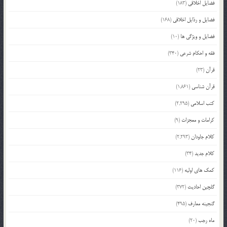
فضایل اخلاقی
(183)
فضایل و رذایل اخلاقی
(168)
فضایل و ویژگی ها
(10)
فقه و احکام شرعی
(340)
قرآن
(23)
قرآن شناسی
(1,861)
کتب اسلامی
(2,295)
کرامات و معجزات
(9)
کلام جاودان
(2,293)
کلام جدید
(34)
کمک های اولیه
(116)
گلچین احادیث
(372)
گنجینه معارف
(495)
ماه رجب
(20)