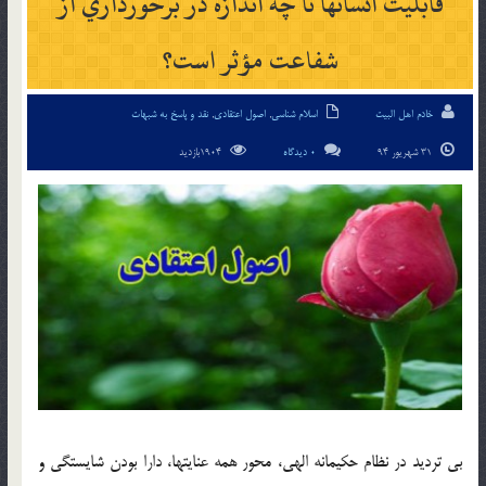
قابليت انسان‏ها تا چه اندازه در برخورداري از
شفاعت مؤثر است؟
خادم اهل البیت
اسلام شناسی
,
اصول اعتقادی
,
نقد و پاسخ به شبهات
31 شهریور 94
0 دیدگاه
1904بازدید
بي ترديد در نظام حكيمانه الهي، محور همه عنايت‏ها، دارا بودن شايستگي و