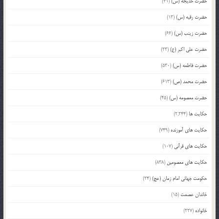
حضرت خدیجه (س)
(41)
حضرت رقیه (س)
(13)
حضرت زینب (س)
(66)
حضرت علی اکبر (ع)
(23)
حضرت فاطمه (س)
(530)
حضرت محمد (ص)
(613)
حضرت معصومه (س)
(45)
حکایت ها
(2,244)
حکایت های آموزنده
(749)
حکایت های قرآنی
(107)
حکایت های معصومین
(838)
حکومت جهانی امام زمان (عج)
(24)
خاندان عصمت
(15)
خانواده
(227)