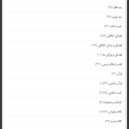
عید فطر
(35)
عید نوروز
(45)
غیبت امام
(291)
فضایل اخلاقی
(183)
فضایل و رذایل اخلاقی
(168)
فضایل و ویژگی ها
(10)
فقه و احکام شرعی
(340)
قرآن
(23)
قرآن شناسی
(1,861)
کتب اسلامی
(2,295)
کرامات و معجزات
(9)
کلام جاودان
(2,293)
کلام جدید
(34)