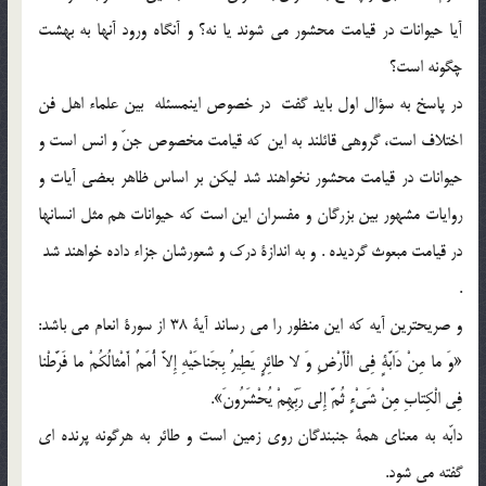
آيا حيوانات در قيامت محشور مي شوند يا نه؟ و آنگاه ورود آنها به بهشت
چگونه است؟
در پاسخ به سؤال اول بايد گفت در خصوص اینمسئله بين علماء اهل فن
اختلاف است، گروهي قائلند به این که قيامت مخصوص جنّ و انس است و
حيوانات در قيامت محشور نخواهند شد ليكن بر اساس ظاهر بعضي آيات و
روايات مشهور بين بزرگان و مفسران اين است كه حيوانات هم مثل انسانها
در قيامت مبعوث گردیده . و به اندازة درك و شعورشان جزاء داده خواهند شد
.
و صريحترين آيه كه اين منظور را مي رساند آية 38 از سورة انعام مي باشد:
«وَ ما مِنْ دَابَّةٍ فِي الْأَرْضِ وَ لا طائِرٍ يَطِيرُ بِجَناحَيْهِ إِلاَّ أُمَمٌ أَمْثالُكُمْ ما فَرَّطْنا
فِي الْكِتابِ مِنْ شَيْ‏ءٍ ثُمَّ إِلى رَبِّهِمْ يُحْشَرُونَ».
دابّه به معناي همة جنبندگان روي زمين است و طائر به هرگونه پرنده اي
گفته مي شود.