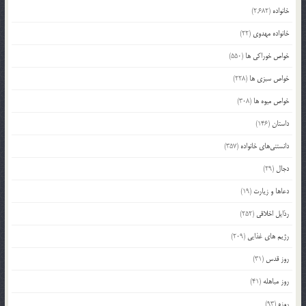
خانواده
(2,682)
خانواده مهدوی
(22)
خواص خوراکی ها
(550)
خواص سبزی ها
(228)
خواص میوه ها
(308)
داستان
(146)
دانستنی‌های خانواده
(357)
دجال
(29)
دعاها و زیارت
(19)
رذایل اخلاقی
(252)
رژیم های غذایی
(209)
روز قدس
(31)
روز مباهله
(41)
روزه
(93)