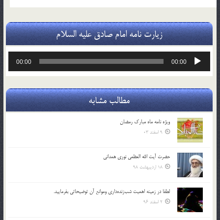
زیارت نامه امام صادق علیه السلام
پخش‌کننده
00:00
00:00
صوت
مطالب مشابه
ویژه نامه ماه مبارک رمضان
9 اسفند 03
حضرت آیت الله العظمی نوری همدانی
18 اردیبهشت 98
لطفا در زمينه اهميت شب‌زنده‌داري وموانع آن توضيحاتي بفرماييد.
2 اسفند 96