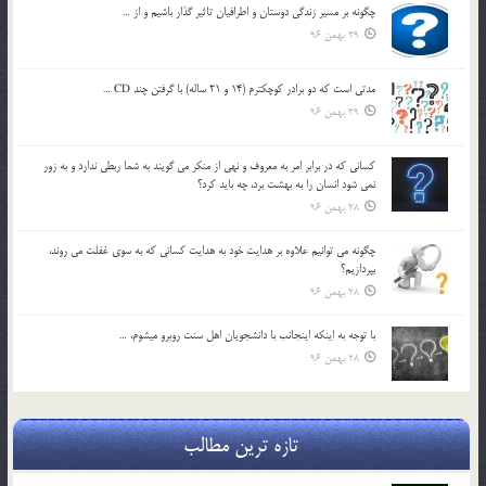
چگونه بر مسير زندگي دوستان و اطرافيان تاثير گذار باشيم و از …
29 بهمن 96
مدتي است كه دو برادر كوچكترم (14 و 21 ساله) با گرفتن چند CD …
29 بهمن 96
كساني كه در برابر امر به معروف و نهي از منكر مي گويند به شما ربطي ندارد و به زور
نمي شود انسان را به بهشت برد، چه بايد كرد؟
28 بهمن 96
چگونه مي توانيم علاوه بر هدايت خود به هدايت كساني كه به سوي غفلت مي روند،
بپردازيم؟
28 بهمن 96
با توجه به اينكه اينجانب با دانشجويان اهل سنت روبرو مي‎شوم، …
28 بهمن 96
تازه ترین مطالب