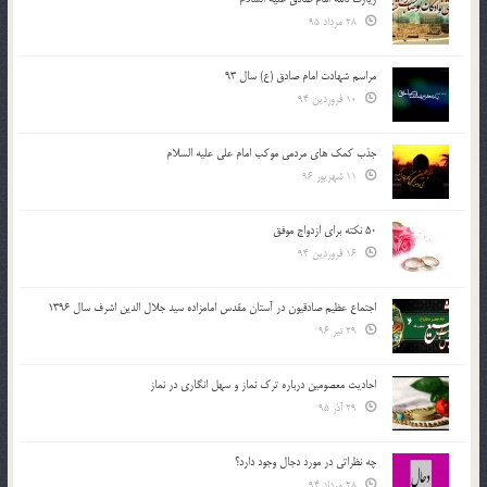
28 مرداد 95
مراسم شهادت امام صادق (ع) سال 93
10 فروردین 94
جذب کمک های مردمی موکب امام علی علیه السلام
11 شهریور 96
50 نکته برای ازدواج موفق
16 فروردین 94
اجتماع عظیم صادقیون در آستان مقدس امامزاده سید جلال الدین اشرف سال 1396
29 تیر 96
احادیث معصومین درباره ترک نماز و سهل انگاری در نماز
29 آذر 95
چه نظراتی در مورد دجال وجود دارد؟
28 مرداد 94