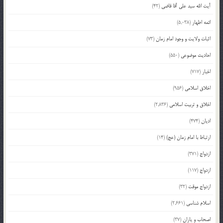
آیت الله سید علی آقا قاضی
(42)
ائمه اطهار
(5,038)
اثبات ولایت و وجود امام زمان
(73)
احادیث موضوعی
(550)
اخبار
(717)
اخلاق اسلامی
(956)
اخلاق و تربیت اسلامی
(2,836)
ادیان
(474)
ارتباط با امام زمان (عج)
(14)
ازدواج
(371)
ازدواج
(117)
ازدواج موقت
(32)
اسلام شناسی
(2,661)
اصحاب و یاران
(37)