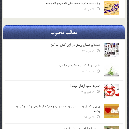
ویژه مبعث حضرت محمد صلی الله علیه و اله و سلم
25 دی 04
مطالب محبوب
نمادهای شیطان پرستی در بازی کلش آف کلنز
11 مرداد 94
خاطره ای از توسل به حضرت زهرا(س)
23 خرداد 94
تجارت پُرسود ازدواج موقت !
16 شهریور 04
براي اينكه دل پدر و مادر را به دست آوريم و هميشه از ما راضي باشند چكار بايد
بكنيم؟
23 تیر 95
زیارت نامه امام صادق علیه السلام