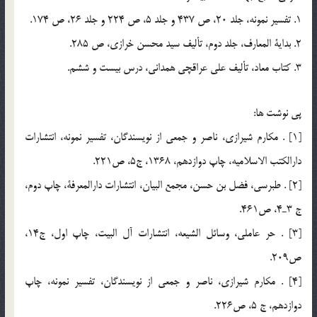
1. تفسير نمونه، جلد 20، ص 437 و جلد 5، ص 224 و جلد 26، ص 174.
2. بداية المعارف، جلد دوم، تأليف سيد محسن خرازي، ص 285.
3. كتاب معاد، تأليف علي عراقچي همداني، درس بيست و ششم.
پي نوشت ها:
[1] . مكارم شيرازي، ناصر و جمعي از نويسندگان، تفسير نمونه، انتشارات
دارالكتب الاسلاميه، چاپ دوازدهم، 1368، ج5، ص221.
[2] . طبرسي، فضل بن حسن، مجمع البيان، انتشارات دارالمعرفة، چاپ دوم،
ج 3ـ4، ص461.
[3] . حر عاملي، وسائل الشيعه، انتشارات آل البيت، چاپ اول، ج14،
ص209.
[4] . مكارم شيرازي، ناصر و جمعي از نويسندگان، تفسير نمونه، چاپ
دوازدهم، ج 5، ص226.