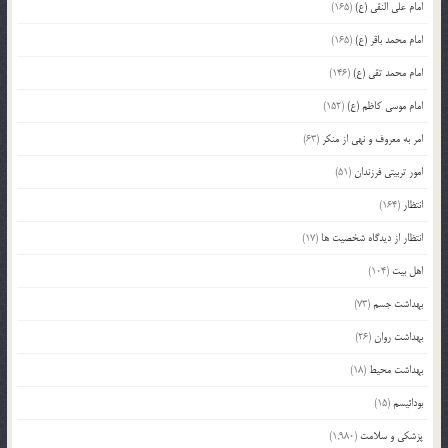
امام علی النقی (ع)
(165)
امام محمد باقر (ع)
(165)
امام محمد تقی (ع)
(146)
امام موسی کاظم (ع)
(152)
امر به معروف و نهی از منکر
(63)
امور تربیتی فرزندان
(51)
انتظار
(164)
انتظار از دیدگاه شخصیت ها
(17)
اهل بیت
(104)
بهداشت جسم
(73)
بهداشت روان
(26)
بهداشت محیط
(18)
بودائیسم
(15)
پزشکی و سلامت
(1,980)