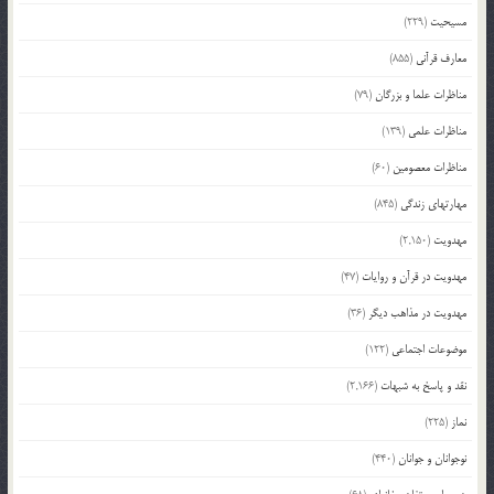
مسیحیت
(229)
معارف قرآنی
(855)
مناظرات علما و بزرگان
(79)
مناظرات علمی
(139)
مناظرات معصومین
(60)
مهارتهای زندگی
(845)
مهدویت
(2,150)
مهدویت در قرآن و روایات
(47)
مهدویت در مذاهب دیگر
(36)
موضوعات اجتماعی
(122)
نقد و پاسخ به شبهات
(2,166)
نماز
(225)
نوجوانان و جوانان
(440)