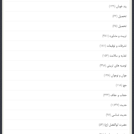
پند خوبان
(129)
تحصیل
(62)
تحصیل
(65)
تربیت و مشاوره
(481)
تشرفات و توقیعات
(181)
تغذیه و سلامت
(156)
توصیه های تربیتی
(498)
جوان و نوجوان
(148)
حج
(118)
حجاب و عفاف
(333)
حدیث
(1,737)
حدیث شناسی
(97)
حضرت ابوالفضل (ع)
(54)