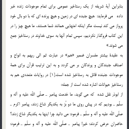
بنابراين آية شريفه از يك رستاخير عمومي براي تمام موجودات زنده خبر
داده مي فرمايد: هيچ جنبده اي در زمين و هيچ پرنده اي كه با دو بال خود
پرواز مي كند نيست مگر اينكه امتهايي همانند شما هستند، ما هيچ چيز را در
اين كتاب فروگذار نكرديم، سپس تمام آنها به سوي خداوند در رستاخيز جمع
مي شوند.»
به عقيدة بيشتر مفسران ضمير «هم» در عبارت ثم الي ربهم به انواع و
اصناف جنبندگان و پرندگان بر مي گردد و به اين ترتيب قرآن براي همة
موجودات جنبنده قائل به رستاخيز شده است.[1] در روايات متعددي هم به
رستاخيز حيوانات اشاره شده است از جمله:
از ابوذر نقل شده كه مي گويد، ما خدمت پيامبر ـ صلّي اللّه عليه و آله و
سلّم ـ بوديم كه در پيش روي ما دو بُز به يكديگر شاخ زدند، پيامبر اكرم ـ
صلّي اللّه عليه و آله و سلّم ـ فرمود: مي دانيد چرا اينها به يكديگر شاخ زدند؟
حاضران عرض كردند: خير! پيامبر ـ صلّي اللّه عليه و آله و سلّم ـ فرمود: