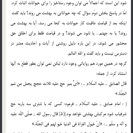
شود اين است كه اجمالاً مي توان وجود رستاخيز را براي حيوانات اثبات كرد.
امّا در پاسخ بخش دوّم سؤال كه چه حيواناتي به بهشت مي روند؟ باید گفت
اينكه بعد از قيامت عاقبت كار حيوانات به كجا مي رسد، آيا به بهشت مي
روند؟ يا به جهنم… يا نابود مي شوند؟ و در قيامت فقط براي احقاق حق
محشور مي شوند، در اين باره دليل روشني از آيات و احاديث معتبر در
دسترس نيست و بايد گفت و الله العالم.
گرچه در همين مورد هم رواياتي وجود دارد ليكن نمي توان بطور قطع به آنها
استناد كرد، از جمله:
قال الصادق ـ عليه السّلام ـ : «اَيُّ بعير حج عليه ثلاث حجج يجعل من نعم
الجَنّة.»
( : امام صادق ـ عليه السّلام ـ فرمود: كسي كه با شتري سه باربه حج
شرفياب شود مركبش بهشتي خواهد بود.)[5] قال رسول الله ـ صلّي اللّه عليه
و آله و سلّم ـ : «اَنّ خيول الغزاة في الدنيا خيو لهم في الجَنَّة.»