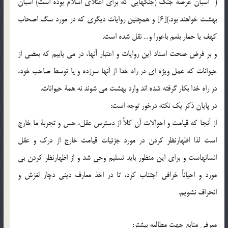
( اسبان عرصة جنگ (جنگهايي كه براي اعتلاي اسلام بوده است) اسبان
بهشت خواهند بود.)[6] و همچنين روايات ديگري كه در مورد سگ اصحاب
كهف يا حمار بلعم باعورا و… نقل شده است.
و بر فرض صحت اسناد اين روايات و اعتبار آنها، در مي يابيم كه بعضي از
حيوانات كه عمل ويژه اي در راه خدا از آنها سرزده و يا توسط صاحب خود،
در راه خدا بكار گرفته شده اند وارد بهشت مي شوند نه همة حيوانات.
در پايان ذكر يك نكته درخور توجه است:
از آنجا كه قيامت و احوالات آن كلاً از دسترس عقل، حس و تجربة ما خارج
است لذا اظهارنظر كردن در مورد جزئيات قيامت خارج از درك و عقل
انسانهاست و براي اين منظور بايد تسليم وحي شد و از اظهارنظر كردن بي
مورد و احياناً خرافي اجتناب كرد، تا در اخذ معارف ديني دچار لغزش و
انحراف نشويم.
معرفي منابع جهت مطالعه بيشتر: