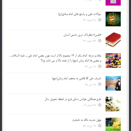
سوالات طبی و پاسخ های امام صادق(ع)
28 اسفند 93
«نفس» خطرناک ترین دشمن انسان
26 اسفند 93
مقام و درجه كدام يك از 14 معصوم بالاتر است چون بعضي امام علي ـ عليه السلام ـ
و بعضي ها امام زمان (عج) را از همه بالاتر مي دانند چرا؟
12 دی 94
تشرف علي آقا قاضي به محضر امام زمان(عج)
15 دی 95
طرح همگانی خواندن دعای فرج در لحظه تحویل سال
27 اسفند 03
چهل حدیث نگاه به نامحرم
13 خرداد 94