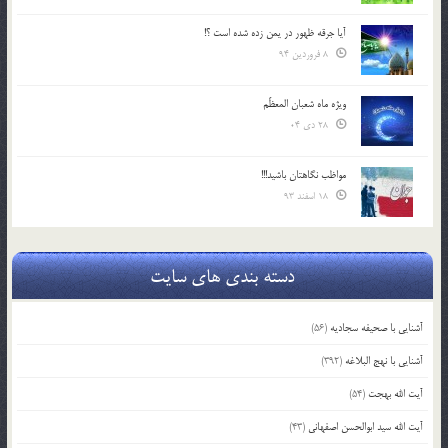
آیا جرقه ظهور در یمن زده شده است ؟!
8 فروردین 94
ویژه ماه شعبان المعظّم
28 دی 04
مواظب نگاهتان باشید!!!
18 اسفند 93
دسته بندی های سایت
آشنایی با صحیفه سجادیه
(56)
آشنایی با نهج البلاغه
(392)
آیت الله بهجت
(54)
آیت الله سید ابوالحسن اصفهانی
(43)