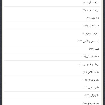
شناخت امام
(440)
شهید دستغیب
(38)
شیخ مفید
(42)
شیعه شناسی
(69)
صحیفه سجادیه
(4)
طب سنتی و گیاهی
(147)
ظهور
(334)
عبادات اسلامی
(627)
عبادات و فروع دین
(34)
عقاید اسلامی
(70)
علما و بزرگان
(224)
علوم اسلامی
(43)
علوم قرآنی
(343)
عید غدیر خم
(185)