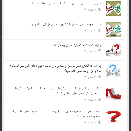
فرق بين امر به معروف و نهي از منكر با نصيحت و موعظه چيست؟
29 بهمن 96
امر به معروف و نهي از منكر را توضيح داده و مراحل آن را نام ببريد؟
29 بهمن 96
چگونه انتقاد كنيم كه طرف مقابل پرخاش نكند؟
29 بهمن 96
چه كنم كه الگوي عملي مؤمنين و مصداق بارز حديث «كونوا دعاة الناس بغير السنتكم»
شوم و اين روايت شامل حالم شود؟
29 بهمن 96
آيا امر به معروف و نهي از منكر در كارهاي حرام و واجب است، يا اين‌كه در كارهاي
مستحب و مكروه هم تحقق پيدا مي كند؟
29 بهمن 96
با چه شرايطي امر به معروف و نهي از منکر واجب است، و در صورت عدم توانايي بر امر
به معروف چه بايد کرد؟
29 بهمن 96