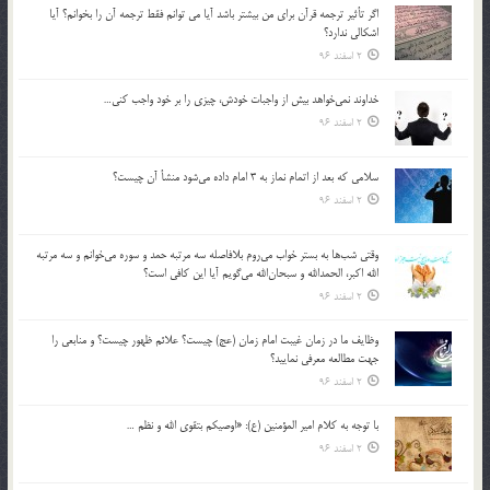
اگر تأثير ترجمه قرآن براي من بيشتر باشد آيا مي توانم فقط ترجمه آن را بخوانم؟ آيا
اشكالي ندارد؟
2 اسفند 96
خداوند نمي‌خواهد بيش از واجبات خودش، چيزي را بر خود واجب كني…
2 اسفند 96
سلامي كه بعد از اتمام نماز به 3 امام داده مي‌شود منشأ آن چيست؟
2 اسفند 96
وقتي شب‌ها به بستر خواب مي‌روم بلافاصله سه مرتبه حمد و سوره مي‌خوانم و سه مرتبه
الله اكبر، الحمدالله و سبحان‌الله مي‌گويم آيا اين كافي است؟
2 اسفند 96
وظايف ما در زمان غيبت امام زمان (عج) چيست؟ علائم ظهور چيست؟ و منابعي را
جهت مطالعه معرفي نماييد؟
2 اسفند 96
با توجه به كلام امير المؤمنين (ع): «اوصيكم بتقوي الله و نظم …
2 اسفند 96