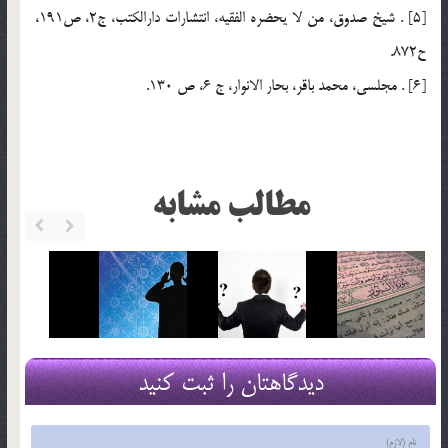
[5] . شيخ صدوق، من لا يحضره الفقيه، انتشارات دارالكتب، ج2، ص191،
ح872.
[6] . مجلسي، محمد باقر، بحار الانوار، ج 6، ص 130.
مطالب مشابه
دیدگاهتان را ثبت کنید