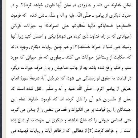
ليكن خداوند مي داند و به زودي در ميان آنها داوري خواهد كرد.[2] و در
حديث ديگري از پيامبر ـ صلّي اللّه عليه و آله و سلّم ـ نقل شده كه فرمود:
«استفرهوا ضحاياكم فاِنّها مَطاياكم علي الصراط»؛ به حيوانات قرباني
(حيواناتي كه در راه خداوند ذبح كرده مي شوند) نيكي و احسان كنيد زيرا آنها
وسيله عبور شما از صراط هستند.[3] و هم چنين روايات ديگري وجود دارند
كه حكايت از رستاخيز حيوانات مي كنند ـ بطوري كه هر حيواني كه مورد
ستم و ظلم واقع شده باشد چه از جانب صاحبش و يا از طرف حيوانات ديگر،
در قيامت به حقوق او رسيدگي مي شود، كه در ذيل آية شريفة سورة انعام،
حديثي از پيامبر اكرم ـ صلّي اللّه عليه و آله و سلّم ـ نقل شده است كه
بعض از مفسرين هم آن را نقل كرده اند كه فرمود: خداوند تمام اين
جنبندگان را روز قيامت بر مي انگيزاند و قصاص بعضي را از بعض مي گيرد،
حتي قصاص حيواني را كه شاخ نداشته و ديگري بي جهت به او شاخ زده
است از او خواهد گرفت.[4] از مطالبي كه از ظاهر آيات و روايات فهميده مي