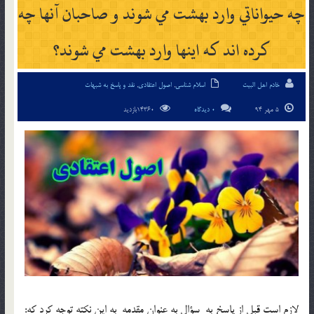
چه حيواناتي وارد بهشت مي شوند و صاحبان آنها چه
كرده اند كه اينها وارد بهشت مي شوند؟
خادم اهل البیت
اسلام شناسی
,
اصول اعتقادی
,
نقد و پاسخ به شبهات
5 مهر 94
0 دیدگاه
14360بازدید
لازم است قبل از پاسخ به سؤال به عنوان مقدمه به این نکته توجه کرد كه: