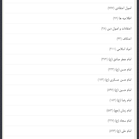
اصول اعتقادی
(777)
اطلاعیه ها
(26)
اعتقادات و اصول دین
(28)
اعتکاف
(43)
اعیاد اسلامی
(211)
امام جعفر صادق (ع)
(372)
امام حسن (ع)
(233)
امام حسن عسکری (ع)
(172)
امام حسین (ع)
(847)
امام رضا (ع)
(182)
امام زمان (عج)
(583)
امام سجاد (ع)
(227)
امام علی (ع)
(894)