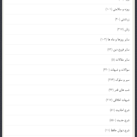
روزه و سلامتی
(101)
زرتشتی
(40)
زنان
(317)
سایر روزها و ماه ها
(103)
سایر فروع دین
(72)
سایر مقالات
(5)
سوالات و شبهات
(420)
سیر و سلوک
(274)
شب های قدر
(46)
شبهات اخلاقی
(217)
شرح احادیث
(51)
شرح حدیث
(550)
شرح دیوان حافظ
(11)