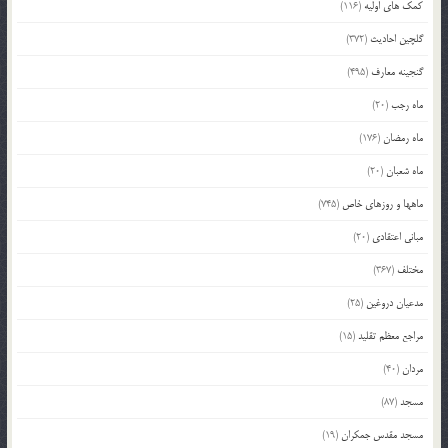
کمک های اولیه
(116)
گلچین احادیث
(372)
گنجینه معارف
(495)
ماه رجب
(20)
ماه رمضان
(176)
ماه شعبان
(20)
ماهها و روزهای خاص
(745)
مبانی اعتقادی
(20)
مختلف
(367)
مدعیان دروغین
(25)
مراجع معظم تقلید
(15)
مردان
(40)
مسجد
(87)
مسجد مقدس جمکران
(19)