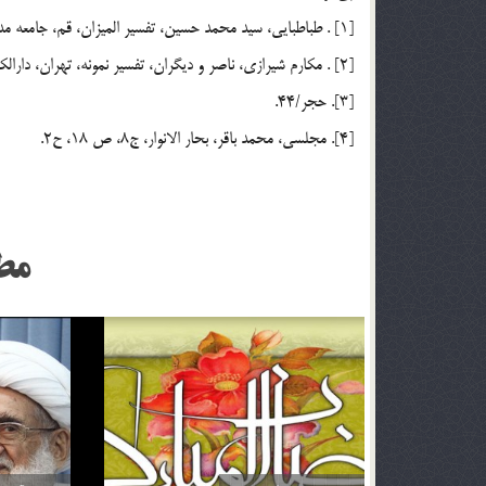
[1] . طباطبايي، سيد محمد حسين، تفسير الميزان، قم، جامعه مدرسين، ج 17، ص 260.
[2] . مكارم شيرازي، ناصر و ديگران، تفسير نمونه، تهران، دارالكتب الاسلاميه، 1364 هـ .ش، ج 21، ص 116.
[3]. حجر/44.
[4]. مجلسي، محمد باقر، بحار الانوار، ج8، ص 18، ح2.
مط
اگر تأثير ترجمه قرآن براي من بيشتر باشد آيا مي توانم
خداوند نمي‌