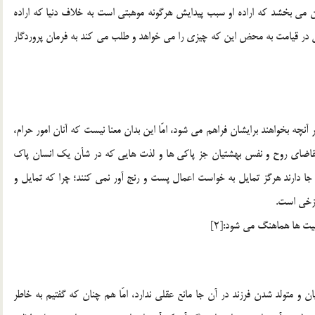
 مي بخشد كه اراده او سبب پيدايش هرگونه موهبتي است به خلاف دنيا كه اراده
ي در قيامت به محض اين كه چيزي را مي خواهد و طلب مي كند به فرمان پروردگار
آنچه بخواهند برايشان فراهم مي شود، امّا اين بدان معنا نيست كه آنان امور حرام،
ت تقاضاي روح و نفس بهشتيان جز پاكي ها و لذت هايي كه در شأن يك انسان پاك
ن جا دارند هرگز تمايل به خواست اعمال پست و رنج آور نمي كنند؛ چرا كه تمايل و
وزخي است.
ت ها هماهنگ مي شود:[2]
و متولد شدن فرزند در آن جا مانع عقلي ندارد، امّا هم چنان كه گفتيم به خاطر