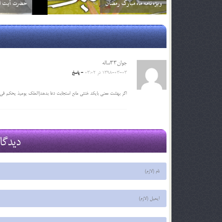
فقط ترجمه آن را بخوانم؟ آيا اشكالي ندارد؟
2 اسفند 96
2 اسفند 96
جوان۳۳ساله
1398-03-03 در 03:02
- پاسخ
اگر بهشت معنی بایکد خنثی مانع استجابت دعا بدهد(الملک یومیذ یحکم فی جنا
دیدگا