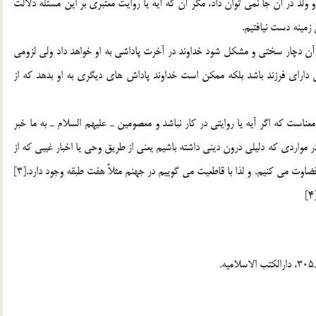
د در آن جا نمي توان داد، مگر آن كه آيه يا روايت معتبري بر اين مسئله دلالت
 زمينه دست نيافتيم.
اطر آن دچار سختي و مشكل شود خداوند در آخرت پاداشي به او خواهد داد ولي لزومي
ان داراي فرزند باشد بلكه ممكن است خداوند پاداش هاي ديگري به او بدهد كه از
معناست كه اگر آيه يا روايتي در كار نباشد و معصومين ـ عليهم السلام ـ به ما خبر
ر مواردي كه دليلي درون ديني داشته باشيم يعني از طريق وحي يا اخبار غيبي که از
ناحيه معصومان صادر شده باشد در اين صورت بر همان اساس قضاوت مي كنيم. و لذا با قاطعيت مي گوييم در جهنم مثلاً هفت طبقه وجود دارد.[3]