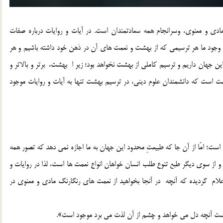
ادي و معنوي، وسرانجام همه سعادتمندان است. در آيات و روايات درباره صفات
 وجود ما هر ترسيمي كه از بهشت و نعمت هاي آن در ذهن خود داشته باشيم و هر
اين جهان داريم و ترسيم كاملی از بهشت نخواهد بود؛ زیر ا بهشت، برتر و بالاتر و
ت است كه دانشمندان علوم ديني، در ترسيم بهشت تنها به آيات و روايات موجود
ت؛ امّا از آن جا كه طبيعتِ محدود اين جهان به ما اجازه نمي دهد كه تصور همه
 از سوي ديگر طبع تنوع طلب انسان خواهان انواع نعمت ها است، لذا در روايات و
علام گردیده كه آنچه در آنجا بخواهيد از نعمت هاي رنگارنگ مادي و معنوي در