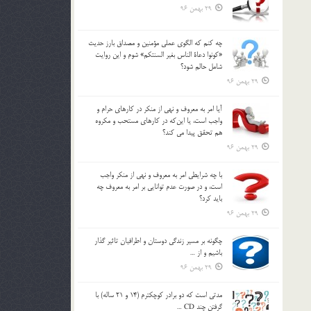
29 بهمن 96
چه كنم كه الگوي عملي مؤمنين و مصداق بارز حديث
«كونوا دعاة الناس بغير السنتكم» شوم و اين روايت
شامل حالم شود؟
29 بهمن 96
آيا امر به معروف و نهي از منكر در كارهاي حرام و
واجب است، يا اين‌كه در كارهاي مستحب و مكروه
هم تحقق پيدا مي كند؟
29 بهمن 96
با چه شرايطي امر به معروف و نهي از منکر واجب
است، و در صورت عدم توانايي بر امر به معروف چه
بايد کرد؟
29 بهمن 96
چگونه بر مسير زندگي دوستان و اطرافيان تاثير گذار
باشيم و از …
29 بهمن 96
مدتي است كه دو برادر كوچكترم (14 و 21 ساله) با
گرفتن چند CD …