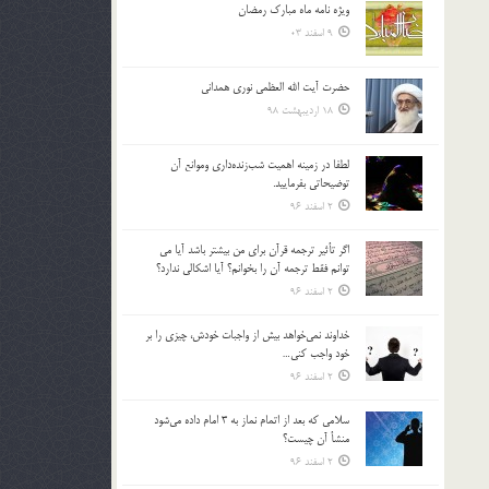
ویژه نامه ماه مبارک رمضان
بالا
9 اسفند 03
و
پایین
استفاده
حضرت آیت الله العظمی نوری همدانی
کنید.
18 اردیبهشت 98
لطفا در زمينه اهميت شب‌زنده‌داري وموانع آن
توضيحاتي بفرماييد.
2 اسفند 96
اگر تأثير ترجمه قرآن براي من بيشتر باشد آيا مي
توانم فقط ترجمه آن را بخوانم؟ آيا اشكالي ندارد؟
2 اسفند 96
خداوند نمي‌خواهد بيش از واجبات خودش، چيزي را بر
خود واجب كني…
2 اسفند 96
سلامي كه بعد از اتمام نماز به 3 امام داده مي‌شود
منشأ آن چيست؟
2 اسفند 96