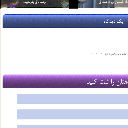
بر خود واجب كني…
آن چيست؟
2 اسفند 96
یک دیدگاه
ت تجری=سوره حج ) ۰۰۰۰۰۰۰
هتان را ثبت کنید