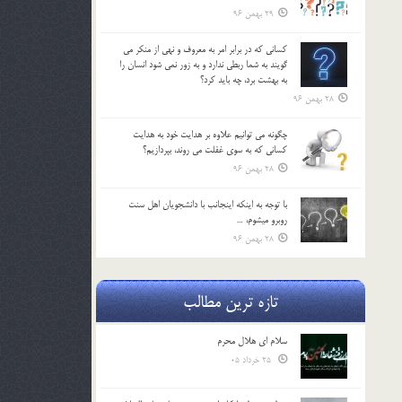
29 بهمن 96
كساني كه در برابر امر به معروف و نهي از منكر مي
گويند به شما ربطي ندارد و به زور نمي شود انسان را
به بهشت برد، چه بايد كرد؟
28 بهمن 96
چگونه مي توانيم علاوه بر هدايت خود به هدايت
كساني كه به سوي غفلت مي روند، بپردازيم؟
28 بهمن 96
با توجه به اينكه اينجانب با دانشجويان اهل سنت
روبرو مي‎شوم، …
28 بهمن 96
تازه ترین مطالب
سلام ای هلال محرم
25 خرداد 05