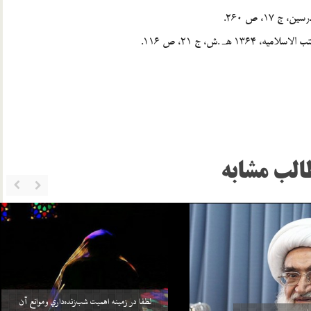
الب مشابه
خواهد بيش از واجبات خودش، چيزي را
سلامي كه بعد از اتمام نماز به 3 امام داده مي‌شود منشأ