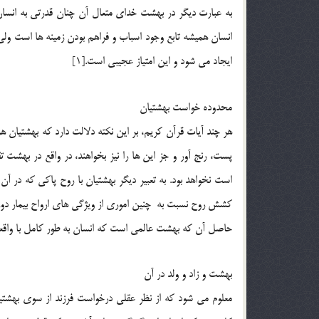
به عبارت ديگر در بهشت خداي متعال آن چنان قدرتي به انسان
انسان هميشه تابع وجود اسباب و فراهم بودن زمينه ها است ول
ايجاد مي شود و اين امتياز عجيبي است.[1]
محدوده خواست بهشتيان
هر چند آيات قرآن كريم، بر اين نكته دلالت دارد كه بهشتيان هر 
پست، رنج آور و جز اين ها را نيز بخواهند، در واقع در بهش
است نخواهد بود. به تعبير ديگر بهشتيان با روح پاكي که در آ
كشش روح نسبت به ­چنين اموري از ويژگي هاي ارواح بيمار د
حاصل آن كه بهشت عالمي است كه انسان به طور كامل با واقعي
بهشت و زاد و ولد در آن
معلوم مي شود كه از نظر عقلي درخواست فرزند از سوي بهشتيان 