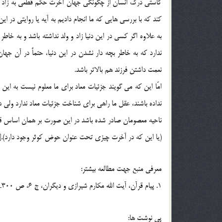
كاستي درك انسان از چگونگي جهان آخرت حكم قطعي به زاد و ول
كند كه با بررسي هايي كه ما انجام داديم به آيه يا روايتي در اين
به علاوه اگر كسي در اين دنيا زاد و ولد نداشته باشد و به خ
ندارد كه به خاطر بچه دار نشدن در اين دنيا، حتماً در آن جه
نعمت داشتن فرزند هم بالاتر باشد.
امّا اين كه مي گويند جزئيات معاد براي ما معلوم نيست به اين 
نداده باشند، عقل ما راهي براي شناخت جزئيات معاد ندارد ولي د
(يا اين که در آخرت چيزی تحت عنوان حوض کوثر وجود دارد).[4]
معرفي منبع جهت مطالعه بيشتر:
1. پيام قرآن، آيت الله مكارم شيرازي و ديگران، ج 6، ص 300ـ305، دارالكتب الاسلاميه.
پي نوشت ها: