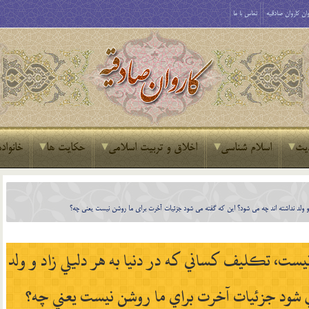
ان کاروان صادقیه
تماس با ما
یث
اسلام شناسی
اخلاق و تربیت اسلامی
حکایت ها
خانواده
 و ولد نداشته اند چه مي شود؟ اين كه گفته مي شود جزئيات آخرت براي ما روشن نيست يعني چه؟
يست، تكليف كساني كه در دنيا به هر دليلي زاد و ولد
مي شود جزئيات آخرت براي ما روشن نيست يعني چه؟