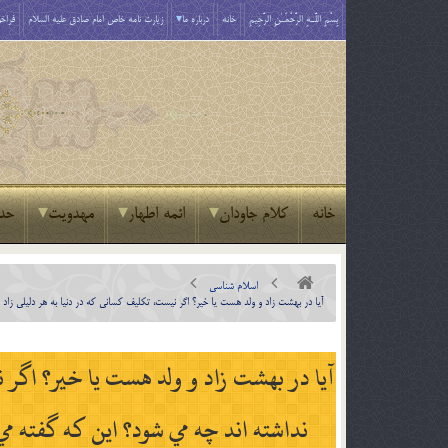
بِسْمِ اللَّـهِ الرَّحْمَـٰنِ الرَّحِيمِ
خانه
درباره ما
زیارت نامه خاص امام صادق علیه السلام
فراخو
خانه
کلام جاودان
ائمه اطهار
مهدویت
حد
اسلام شناسی
آيا در بهشت زاد و ولد هست يا خير؟ اگر نيست، تكليف كساني كه در دنيا به هر دليلي زاد
آيا در بهشت زاد و ولد هست يا خير؟ اگر ن
نداشته اند چه مي شود؟ اين كه گفته 