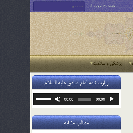
یکشنبه , 18 مرداد 1405
پزشکی و سلامت
زیارت نامه امام صادق علیه السلام
پخش‌کننده
برای
00:00
00:00
صوت
افزایش
یا
کاهش
صدا
مطالب مشابه
از
کلیدهای