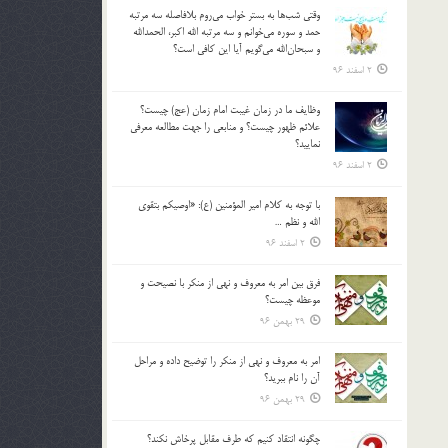
وقتي شب‌ها به بستر خواب مي‌روم بلافاصله سه مرتبه
حمد و سوره مي‌خوانم و سه مرتبه الله اكبر، الحمدالله
و سبحان‌الله مي‌گويم آيا اين كافي است؟
2 اسفند 96
وظايف ما در زمان غيبت امام زمان (عج) چيست؟
علائم ظهور چيست؟ و منابعي را جهت مطالعه معرفي
نماييد؟
2 اسفند 96
با توجه به كلام امير المؤمنين (ع): «اوصيكم بتقوي
الله و نظم …
2 اسفند 96
فرق بين امر به معروف و نهي از منكر با نصيحت و
موعظه چيست؟
29 بهمن 96
امر به معروف و نهي از منكر را توضيح داده و مراحل
آن را نام ببريد؟
29 بهمن 96
چگونه انتقاد كنيم كه طرف مقابل پرخاش نكند؟