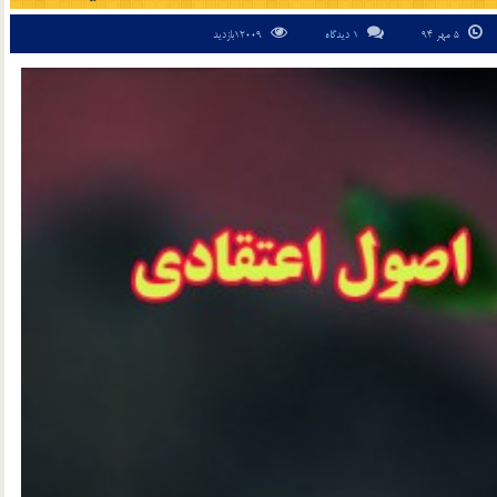
5 مهر 94
1 دیدگاه
12009بازدید