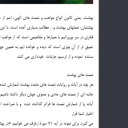
بهشت، يعني كانون انواع مواهب و نعمت هاي الهي، اعم از م
بهشتيان، نعمتهاي بهشت و… مطالب بسياري آمده است. با اين
فكري در سر بپرورانيم با معيارها و مفاهيمي است كه از مواهب 
عميق تر از آن چيزي است كه ديده و خوانده ايم. به همين جه
بسنده نموده و از ترسيم جزئيات خودداري مي كنند.
نعمت هاي بهشت
هر چند در آيات و روايات نعمت هاي متعدد بهشت شمارش شده اس
جانبه اي از نعمت هاي مادي و معنوي جهان ديگر داشته باشيم و
آيات پا از شمارش نعمت ها فراتر گذاشته شده و با صراحت ا
اختيار شما قرار
مي گيرد. براي نمونه در آيه 71 سورة زخرف مي خوانيم: «در بهشت آنچه دل مي خواهد و چشم از آن لذت مي برد موجود است».