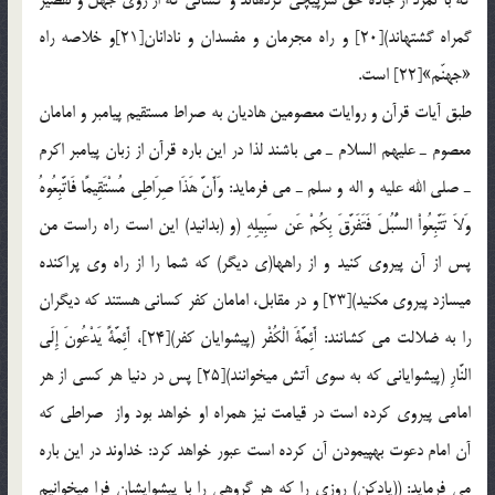
گمراه گشته‏اند)[20] و راه مجرمان و مفسدان و نادانان[21]و خلاصه راه
«جهنّم»[22] است.
طبق آيات قرآن و روايات معصومين هاديان به صراط مستقيم پيامبر و امامان
معصوم ـ عليهم السلام ـ مي باشند لذا در اين باره قرآن از زبان پيامبر اکرم
ـ صلي الله عليه و اله و سلم ـ مي فرمايد: وَأَنَّ هَذَا صِرَاطِي مُسْتَقِيمًا فَاتَّبِعُوهُ
وَلاَ تَتَّبِعُواْ السُّبُلَ فَتَفَرَّقَ بِكُمْ عَن سَبِيلِهِ (و (بدانيد) اين است راه راست من
پس از آن پيروي كنيد و از راه‏ها(ي ديگر) كه شما را از راه وي پراكنده
مي‏سازد پيروي مكنيد)[23] و در مقابل، امامان کفر کساني هستند که ديگران
را به ضلالت مي کشانند: أَئِمَّةَ الْكُفْر (پيشوايان كفر)[24]، أَئِمَّةً يَدْعُونَ إِلَي
النَّارِ (پيشواياني كه به سوي آتش مي‏خوانند)[25] پس در دنيا هر کسي از هر
امامي پيروي کرده است در قيامت نيز همراه او خواهد بود واز صراطي كه
آن امام دعوت به‏پيمودن آن كرده است عبور خواهد كرد: خداوند در اين باره
مي فرمايد: ((يادكن) روزي را كه هر گروهي را با پيشوايشان فرا مي‏خوانيم