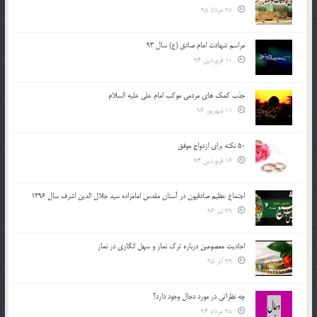
28 مرداد 95
مراسم شهادت امام صادق (ع) سال 93
10 فروردین 94
جذب کمک های مردمی موکب امام علی علیه السلام
11 شهریور 96
50 نکته برای ازدواج موفق
16 فروردین 94
اجتماع عظیم صادقیون در آستان مقدس امامزاده سید جلال الدین اشرف سال 1396
29 تیر 96
احادیث معصومین درباره ترک نماز و سهل انگاری در نماز
29 آذر 95
چه نظراتی در مورد دجال وجود دارد؟
28 مرداد 94