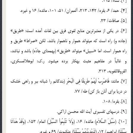
[3]. نساء/ 115.
[4]. حمد/ 6، بقره/ 142، 213، آل‏عمران/ 51، 101، مائده/ 16 و غيره.
[5]. صافات/ 23.
[6]. در يكي از معتبرترين منابع لغوي فرق بين لغات آمده است: «طريق»
(جاده و) راه است كه مي‏تواند هموار و ناهموار باشد، لكن «صراط» طريق و
راه هموار است. اما «سبيل» مي‏تواند «طريق» (به‏معناي جادّه) باشد و نباشد،
و غالباً در مفاهيم مثبت به‏كار برده مي‏شود. ر.ك: ابوهلال‏عسكري،
الفروق‏اللغويه، 313.
[7]. مانند: فَاضْرِبْ لَهُمْ طَرِيقًا فِي الْبَحْرِ (بندگانم را شبانه ببر و راهي خشك
در دريا براي آنان باز كن) طه/ 77.
[8]. بقره/ 108.
[9]. درس‏هاي تفسيري آيت الله محسن اراكي.
[10]. (سُبُلَ السَّلاَمِ) مائده/ 16، (وَلاَ تَتَّبِعُواْ السُّبُلَ) انعام/ 153، (وَقَدْ هَدَانَا
سُبُلَنَا) ابراهيم/ 12، (لَنَهْدِيَنَّهُمْ سُبُلَنَا) عنكبوت/ 69 و غيره.