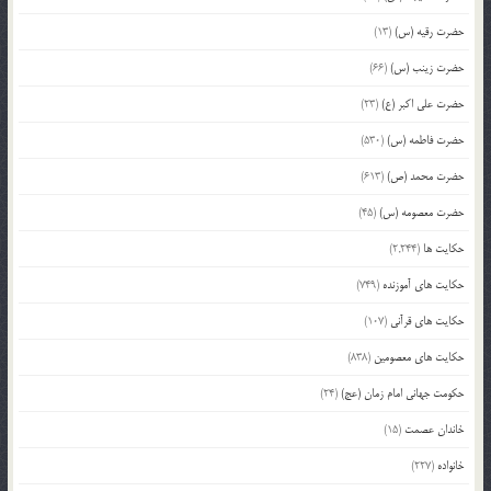
حضرت رقیه (س)
(13)
حضرت زینب (س)
(66)
حضرت علی اکبر (ع)
(23)
حضرت فاطمه (س)
(530)
حضرت محمد (ص)
(613)
حضرت معصومه (س)
(45)
حکایت ها
(2,244)
حکایت های آموزنده
(749)
حکایت های قرآنی
(107)
حکایت های معصومین
(838)
حکومت جهانی امام زمان (عج)
(24)
خاندان عصمت
(15)
خانواده
(227)