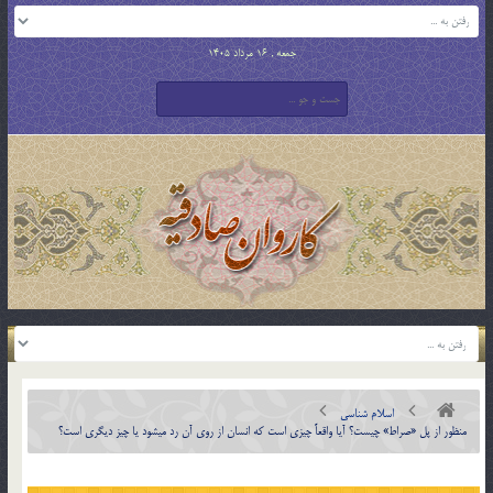
جمعه , 16 مرداد 1405
اسلام شناسی
منظور از پل «صراط» چيست؟ آيا واقعاً چيزي است كه انسان از روي آن رد مي‏شود يا چيز ديگري است؟