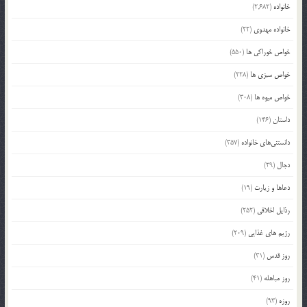
خانواده
(2,682)
خانواده مهدوی
(22)
خواص خوراکی ها
(550)
خواص سبزی ها
(228)
خواص میوه ها
(308)
داستان
(146)
دانستنی‌های خانواده
(357)
دجال
(29)
دعاها و زیارت
(19)
رذایل اخلاقی
(252)
رژیم های غذایی
(209)
روز قدس
(31)
روز مباهله
(41)
روزه
(93)