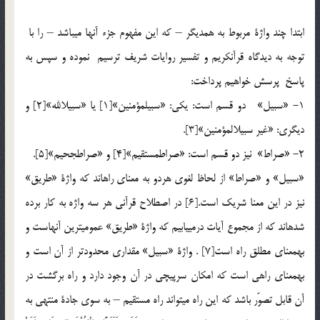
ابتدا چند واژة مربوط به هم‏ديگر – كه اين مفهوم جزء آن‏ها مي‏باشد – را با
توجه به ديدگاه قرآن‏كريم و تفسير روايات شريف ترسيم نموده و سپس به
پاسخ پرسش خواهيم پرداخت:
1- «سبيل» دو قسم است: يكي: «سبيل‏مؤمنين»[1] يا «سبيل‏الله»[2] و
ديگري: «غير سبيل‏المؤمنين»[3].
2- «صراط» نیز دو قسم است: «صراط‏مستقيم»[4] و «صراط‏جحيم»[5].
«سبيل» و «صراط» از لحاظ لغوي هردو به معناي راه‏اند كه واژة «طريق»
نيز در اين معنا شريك است.[6] در اصطلاح قرآني هر سه واژه به كار برده
شده‏اند كه از مجموع آيات در‏مي‏يابيم كه واژة «طريق» عمومي‏ترين آن‏هاست و
به‏معناي مطلق راه است[7] . واژة «سبيل» مقداري محدود‏تر از آن است و
به‏معناي راهي است كه امكان سرپيچي در آن وجود دارد و راه برگشت در
آن قابل تصوّر باشد كه اين راه مي‏تواند راه مستقيم – به سوي جادة منتهي به