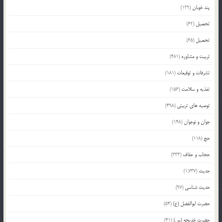
پند خوبان
(129)
تحصیل
(62)
تحصیل
(65)
تربیت و مشاوره
(481)
تشرفات و توقیعات
(181)
تغذیه و سلامت
(156)
توصیه های تربیتی
(498)
جوان و نوجوان
(148)
حج
(118)
حجاب و عفاف
(333)
حدیث
(1,737)
حدیث شناسی
(97)
حضرت ابوالفضل (ع)
(54)
حضرت خدیجه (س)
(41)