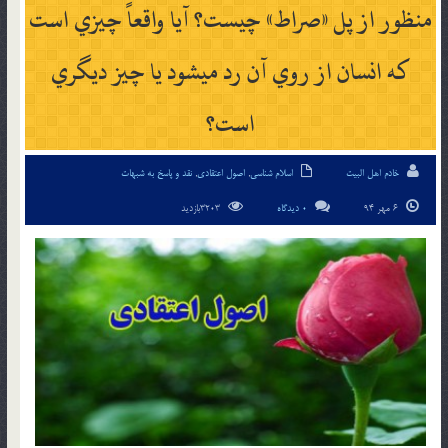
منظور از پل «صراط» چيست؟ آيا واقعاً چيزي است
كه انسان از روي آن رد مي‏شود يا چيز ديگري
است؟
خادم اهل البیت
اسلام شناسی
,
اصول اعتقادی
,
نقد و پاسخ به شبهات
6 مهر 94
0 دیدگاه
3203بازدید