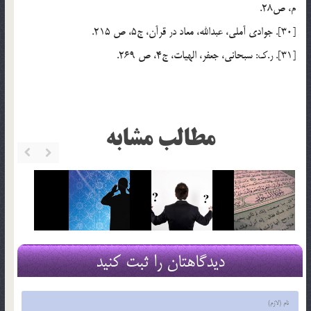
م، ص28.
[30]. جوادي آملي، عبدالله، معاد در قرآن، ج5، ص 215.
[31]. ر.ک: سبحاني، جعفر، الهيات، ج4، ص 269.
مطالب مشابه
دیدگاهتان را ثبت کنید