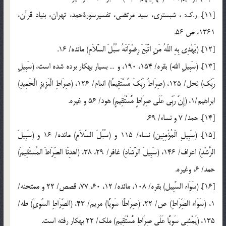
[11]. ر.ك: ، شبستري، سيد مرتضي، تفسير‏سورة‏حمد، تهران، بنياد قرآن،
1361، ص 56.
[12]. (يَهْدِي بِهِ اللّهُ مَنِ اتَّبَعَ رِضْوَانَهُ سُبُلَ السَّلاَمِ) مائده/ 16.
[13]. (سَبِيلِ الله) بقره/ 154، 190، و … بسيار به‏كار برده شده است، (سَبِيلِ
رَبِّك) نحل/ 125، (صِرَاطُ رَبِّكَ مُسْتَقِيمًا) انعام/ 126، (صِرَاطِ الْعَزِيزِ الْحَمِيدِ)
ابراهيم/1، (إِنَّ رَبِّي عَلَي صِرَاطٍ مُّسْتَقِيمٍ) هود/ 56 و غيره.
[14]. حمد/ 7 و نساء/ 69.
[15]. (سَبِيلِ الْمُؤْمِنِين) نساء/ 115 و (سُبُلَ السَّلاَمِ) مائده/ 16 و (سَبِيلَ
الرُّشْدِ) اعراف/ 146، (سَبِيلَ الرَّشَادِ) غافر/ 29، 38، (اهدِنَا الصِّرَاطَ المُستَقِيمَ)
حمد/ 6، وغيره.
[16]. (سَوَاء السَّبِيل) بقره/ 108، مائده/ 12، 60، 77، قصص/ 22 و ممتحنه/
1، (سَوَاء الصِّرَاطِ) ص/ 22، (صِرَاطًا سَوِيًّا) مريم/ 43، (الصِّرَاطِ السَّوِيِّ) طه/
135، (يَمْشِي سَوِيًّا عَلَي صِرَاطٍ مُّسْتَقِيمٍ) ملك/ 22 به‏كار رفته است.