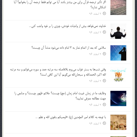
اگر تأثير ترجمه قرآن براي من بيشتر باشد آيا مي توانم فقط ترجمه آن را بخوانم؟ آيا
اشكالي ندارد؟
2 اسفند 96
خداوند نمي‌خواهد بيش از واجبات خودش، چيزي را بر خود واجب كني…
2 اسفند 96
سلامي كه بعد از اتمام نماز به 3 امام داده مي‌شود منشأ آن چيست؟
2 اسفند 96
وقتي شب‌ها به بستر خواب مي‌روم بلافاصله سه مرتبه حمد و سوره مي‌خوانم و سه مرتبه
الله اكبر، الحمدالله و سبحان‌الله مي‌گويم آيا اين كافي است؟
2 اسفند 96
وظايف ما در زمان غيبت امام زمان (عج) چيست؟ علائم ظهور چيست؟ و منابعي را
جهت مطالعه معرفي نماييد؟
2 اسفند 96
با توجه به كلام امير المؤمنين (ع): «اوصيكم بتقوي الله و نظم …
2 اسفند 96