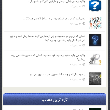
چگونه بر مسير زندگي دوستان و اطرافيان تاثير گذار باشيم و از …
29 بهمن 96
مدتي است كه دو برادر كوچكترم (14 و 21 ساله) با گرفتن چند CD …
29 بهمن 96
كساني كه در برابر امر به معروف و نهي از منكر مي گويند به شما ربطي ندارد و به زور
نمي شود انسان را به بهشت برد، چه بايد كرد؟
28 بهمن 96
چگونه مي توانيم علاوه بر هدايت خود به هدايت كساني كه به سوي غفلت مي روند،
بپردازيم؟
28 بهمن 96
با توجه به اينكه اينجانب با دانشجويان اهل سنت روبرو مي‎شوم، …
28 بهمن 96
تازه ترین مطالب
سلام ای هلال محرم