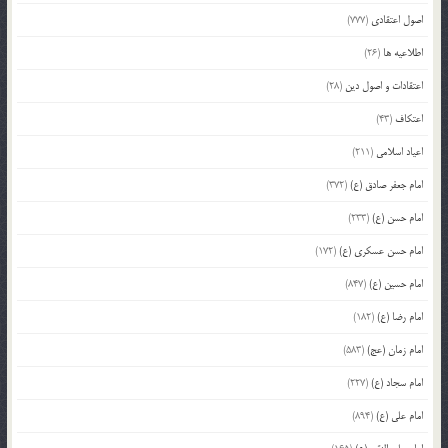
اصول اعتقادی
(777)
اطلاعیه ها
(26)
اعتقادات و اصول دین
(28)
اعتکاف
(43)
اعیاد اسلامی
(211)
امام جعفر صادق (ع)
(372)
امام حسن (ع)
(233)
امام حسن عسکری (ع)
(172)
امام حسین (ع)
(847)
امام رضا (ع)
(182)
امام زمان (عج)
(583)
امام سجاد (ع)
(227)
امام علی (ع)
(894)