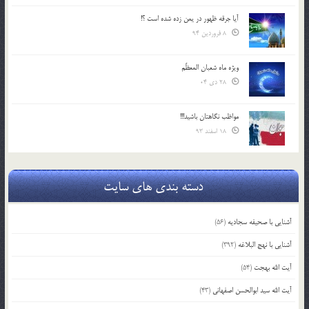
آیا جرقه ظهور در یمن زده شده است ؟!
8 فروردین 94
ویژه ماه شعبان المعظّم
28 دی 04
مواظب نگاهتان باشید!!!
18 اسفند 93
دسته بندی های سایت
آشنایی با صحیفه سجادیه
(56)
آشنایی با نهج البلاغه
(392)
آیت الله بهجت
(54)
آیت الله سید ابوالحسن اصفهانی
(43)