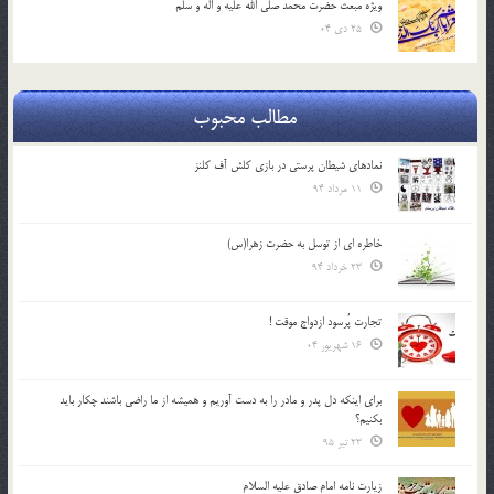
ویژه مبعث حضرت محمد صلی الله علیه و اله و سلم
25 دی 04
مطالب محبوب
نمادهای شیطان پرستی در بازی کلش آف کلنز
11 مرداد 94
خاطره ای از توسل به حضرت زهرا(س)
23 خرداد 94
تجارت پُرسود ازدواج موقت !
16 شهریور 04
براي اينكه دل پدر و مادر را به دست آوريم و هميشه از ما راضي باشند چكار بايد
بكنيم؟
23 تیر 95
زیارت نامه امام صادق علیه السلام