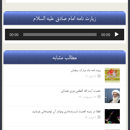
زیارت نامه امام صادق علیه السلام
پخش‌کننده
00:00
00:00
صوت
مطالب مشابه
ویژه نامه ماه مبارک رمضان
9 اسفند 03
حضرت آیت الله العظمی نوری همدانی
18 اردیبهشت 98
لطفا در زمينه اهميت شب‌زنده‌داري وموانع آن توضيحاتي بفرماييد.
2 اسفند 96