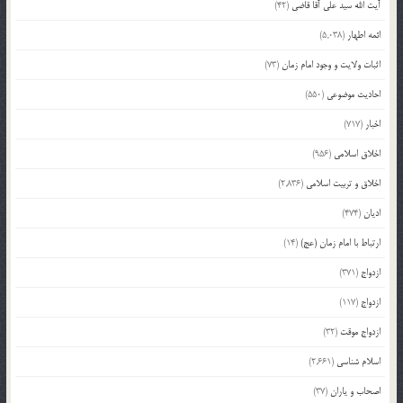
آیت الله سید علی آقا قاضی
(42)
ائمه اطهار
(5,038)
اثبات ولایت و وجود امام زمان
(73)
احادیث موضوعی
(550)
اخبار
(717)
اخلاق اسلامی
(956)
اخلاق و تربیت اسلامی
(2,836)
ادیان
(474)
ارتباط با امام زمان (عج)
(14)
ازدواج
(371)
ازدواج
(117)
ازدواج موقت
(32)
اسلام شناسی
(2,661)
اصحاب و یاران
(37)