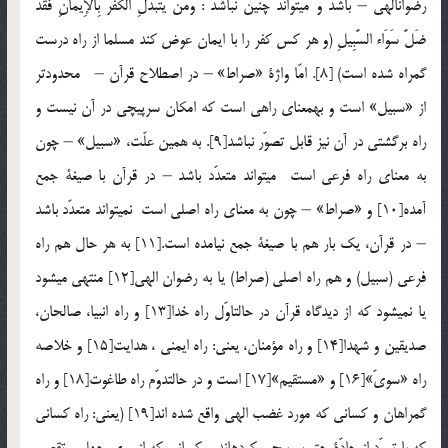
رضوان‏الهي – باشد و مي‏تواند چنين نباشد : وَمَن يَتَبَدَّلِ الْكُفْرَ بِالإِيمَانِ فَقَدْ
ضَلَّ سَوَاء السَّبِيلِ (و هر كس كفر را با ايمان عوض كند مسلما از راه درست
گمراه شده است) [8]. امّا واژة «صراط» – در اصطلاح قرآن – محدود‏تر
از «سبيل» است و به‏معناي راهي است كه امكان سرپيچي در آن نيست و
راه برگشتي در آن نيز قابل تصوّر نباشد[9]. به همين علّت، «سبيل» – چون
به معناي راه فرعي است مي‏تواند متعدّد باشد – در قرآن با صيغة جمع
آمده[10] و «صراط» – چون به معناي راه اصلي است نمي‏تواند متعدّد باشد
– در قرآن، يك بار هم با صيغة جمع نيامده است.[11] به هر حال هم راه
فرعي (سبيل) و هم راه اصلي (صراط) يا به رضوان الهي[12] منتهي مي‏شود
يا نمي‏شود كه از ديدگاه قرآن در حالت‏اوّل راه خدا[13] و راه انبيا، صالحان،
صديقين و شهدا[14] و راه مؤمنان، يعني: راه ايمني ، هدايت[15] و خلاصه
راه «سويّ»[16] و «مستقيم»[17] است و در حالت‏دوّم راه طاغوت[18] و راه
گمراهان و کساني که مورد غضب الهي واقع شده اند[19] (يعني: راه كساني
كه با تمرّد از جادّة حق سرپيچي كرده‏اند و كساني كه از روي جهل و تقصير