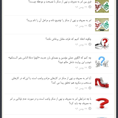
فرق بين امر به معروف و نهي از منكر با نصيحت و موعظه چيست؟
29 بهمن 96
امر به معروف و نهي از منكر را توضيح داده و مراحل آن را نام ببريد؟
29 بهمن 96
چگونه انتقاد كنيم كه طرف مقابل پرخاش نكند؟
29 بهمن 96
چه كنم كه الگوي عملي مؤمنين و مصداق بارز حديث «كونوا دعاة الناس بغير السنتكم»
شوم و اين روايت شامل حالم شود؟
29 بهمن 96
آيا امر به معروف و نهي از منكر در كارهاي حرام و واجب است، يا اين‌كه در كارهاي
مستحب و مكروه هم تحقق پيدا مي كند؟
29 بهمن 96
با چه شرايطي امر به معروف و نهي از منکر واجب است، و در صورت عدم توانايي بر امر
به معروف چه بايد کرد؟
29 بهمن 96