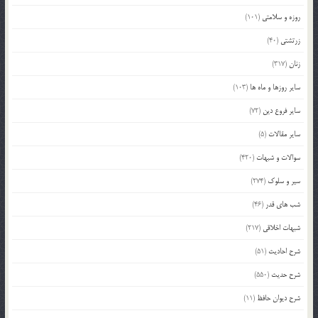
روزه و سلامتی
(101)
زرتشتی
(40)
زنان
(317)
سایر روزها و ماه ها
(103)
سایر فروع دین
(72)
سایر مقالات
(5)
سوالات و شبهات
(420)
سیر و سلوک
(274)
شب های قدر
(46)
شبهات اخلاقی
(217)
شرح احادیث
(51)
شرح حدیث
(550)
شرح دیوان حافظ
(11)