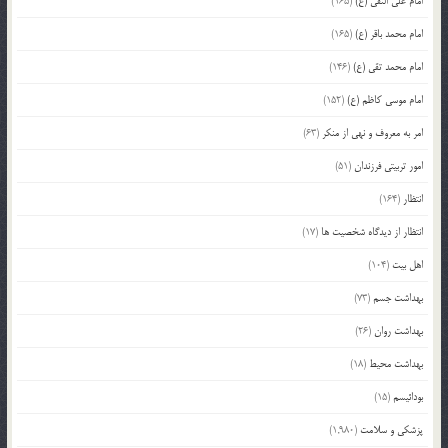
امام علی النقی (ع)
(165)
امام محمد باقر (ع)
(165)
امام محمد تقی (ع)
(146)
امام موسی کاظم (ع)
(152)
امر به معروف و نهی از منکر
(63)
امور تربیتی فرزندان
(51)
انتظار
(164)
انتظار از دیدگاه شخصیت ها
(17)
اهل بیت
(104)
بهداشت جسم
(73)
بهداشت روان
(26)
بهداشت محیط
(18)
بودائیسم
(15)
پزشکی و سلامت
(1,980)