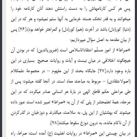
پس هر كس كارنامه‏اش را به دست راستش دهند آنان كارنامه خود را
مي‏خوانند و به قدر نخك هسته خرمايي به آنها ستم نمي‏شود و هر كه در اين
(دنيا) كور(دل) باشد در آخرت (هم) كور(دل) و گمراهتر خواهد بود).[26] پس
از بيان مقدمه به اصل سؤال مي‏پردازيم:
«صراط» از امور مسلّم اعتقادات‏اسلامي است (ضروريات‏دين) كه در بودن آن
هيچ‏گونه اختلافي در ميان نيست و آيات و روايات صحيح بسياري در اين
باره وجود دارد.[27] جايگاه بحث از اين مفهوم – در مجموعة علم‏كلام
(اصول‏اعتقادي) – مربوط به مباحث معاد است. در آن‏جا گفته مي‏شود: پس از
طي مراحلي حكم قاطع الهي در بارة هر انساني صادر مي‏گردد كه در اين
مرحله، همة اهل‏محشر از پلي كه از آن به «صراط» تعبير شده است عبور داده
مي‏شوند كه بهشتيان از اين پل، به سلامت، مي‏گذرند و دوزخيان در گذركردن
از آن ناكام مانده، به درون دوزخ سقوط مي‏كنند[28].
در بيان چيستي اين «صراط» در روايات اهل‏بيت (ع) آمده است: صراط، راه