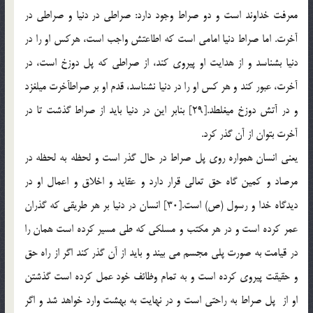
معرفت خداوند است و دو صراط وجود دارد: صراطي در دنيا و صراطي در
آخرت. اما صراط دنيا امامي است كه اطاعتش واجب است، هركس او را در
دنيا بشناسد و از هدايت او پيروي كند، از صراطي كه پل دوزخ است، در
آخرت، عبور كند و هر كس او را در دنيا نشناسد، قدم او بر صراط‏آخرت مي‏لغزد
و در آتش دوزخ مي‏غلطد.[29] بنابر اين در دنيا بايد از صراط گذشت تا در
آخرت بتوان از آن گذر کرد.
يعني انسان همواره روي پل صراط در حال گذر است و لحظه به لحظه در
مرصاد و کمين گاه حق تعالي قرار دارد و عقايد و اخلاق و اعمال او در
ديدگاه خدا و رسول (ص) است.[30] انسان در دنيا بر هر طريقي که گذران
عمر کرده است و در هر مکتب و مسلکي که طي مسير کرده است همان را
در قيامت به صورت پلي مجسم مي بيند و بايد از آن گذر کند اگر از راه حق
و حقيقت پيروي کرده است و به تمام وظائف خود عمل کرده است گذشتن
او از پل صراط به راحتي است و در نهايت به بهشت وارد خواهد شد و اگر