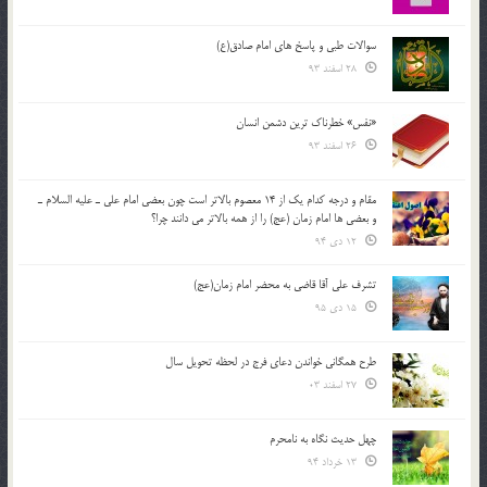
سوالات طبی و پاسخ های امام صادق(ع)
28 اسفند 93
«نفس» خطرناک ترین دشمن انسان
26 اسفند 93
مقام و درجه كدام يك از 14 معصوم بالاتر است چون بعضي امام علي ـ عليه السلام ـ
و بعضي ها امام زمان (عج) را از همه بالاتر مي دانند چرا؟
12 دی 94
تشرف علي آقا قاضي به محضر امام زمان(عج)
15 دی 95
طرح همگانی خواندن دعای فرج در لحظه تحویل سال
27 اسفند 03
چهل حدیث نگاه به نامحرم
13 خرداد 94