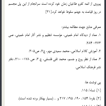
پيروي از ائمه کفرو طاغيان زمان خود کرده است سرانجام از اين پل مجسم
در روز قيامت به جهنم سقوط خواهد کرد.[31]
معرفي منابع جهت مطالعه بيشتر:
1. معاد از ديدگاه امام خميني، مؤسسه تنظيم و نشر آثار امام خميني، صي
273- 284.
2. آموزش كلام اسلامي، محمد سعيدي مهر، ج2، ص305.
3. معاد از نظر روح و جسم، محمد تقي فلسفي، ج 3، ص 178- 210، دفتر
نشر فرهنگ اسلامي.
پي نوشت ها:
[1]. نساء/ 115.
[2]. بقره/ 154، 190، 195، 217 و … (بسيار به‏كار برده شده است).