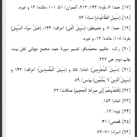
[17]. حمد/ 6، بقره/ 142، 213، آل‏عمران/ 51، 101، مائده/ 16 و غيره.
[18]. (سَبِيلِ الطَّاغُوتِ) نساء/ 76.
[19]. حمد/ 7. و همينطور: (سَبِيلَ الْغَي) اعراف/ 146، (ضَلَّ سَوَاء السَّبِيلِ)
بقره/ 108، مائده/ 12، و غيره.
[20]. ر.ك: ‏ حكيم، محمّد‏باقر‏، تفسير سورة حمد، مجمع جهاني اهل بيت،
چاپ دوم، ص 227.
[21]. (سَبِيلُ الْمُجْرِمِينَ) انعام/ 55 و (سَبِيلَ الْمُفْسِدِينَ) اعراف/ 142 و
(سَبِيلَ الَّذِينَ لاَ يَعْلَمُونَ) يونس/ 89.
[22]. (فَاهْدُوهُمْ إِلَي صِرَاطِ الْجَحِيمِ) صافات/ 22.
[23]. انعام/ 153.
[24]. توبه/ 12.
[25]. قصص/ 41.
[26]. اسراء/ 71-72.