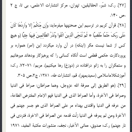
[27]. ر.ك: شبّر، الحق‏اليقين، تهران، مركز انتشارات الاعلمي، بي تا، ج 2
،ص 140.
[28]. قرآن كريم در ترسيم اين صحنه‏ها مي‏فرمايد: وَإِن مِّنكُمْ إِلا وَارِدُهَا كَانَ
عَلَي رَبِّكَ حَتْمًا مَّقْضِيًّا * ثُمَّ نُنَجِّي الَّذِينَ اتَّقَوا وَّنَذَرُ الظَّالِمِينَ فِيهَا جِثِيًّا (و هيچ
كس از شما نيست مگر (اينكه) در آن وارد مي‏گردد اين (امر) همواره بر
پروردگارت حكمي قطعي است آنگاه كساني را كه پرهيزگار بوده‏اند مي‏رهانيم
و ستمگران را به زانو درافتاده در (دوزخ) رها مي‏كنيم). مريم/ 71-72. ر.ك:
آموزش‏كلام‏اسلامي (سعيدي‏مهر)، قم، انتشارات طه، 1381، ج2،ص 305.
[29]. (هو الطريق إلي معرفة الله عزوجل، وهما صراطان: صراط في الدنيا
وصراط في الآخرة، وأما الصراط الذي في الدنيا فهو الإمام المفترض الطاعة،
من عرفه في الدنيا واقتدي بهداه مر علي الصراط الذي هو جسر جهنم في
الآخرة ومن لم يعرفه في الدنيا زلّت قدمه عن الصراط في الاخرة، فتردي في
نار جهنم) ر.ك: صدوق، معاني الأخبار، نجف، منشورات مكتبة المفيد، 1971