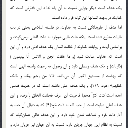
يك هدف است ديگر چرايي نسبت به آن راه ندارد اين فطرتي است كه
خداوند در وجود انسانها اين گونه قرار داده است.
اما هدف از جاويدانگي نسبت به خداوند،‌ در فلسفه اسلامي بحثي در باب
غايات مطرح شده است اينكه علت غايي همواره به علت فاعلي برمي‌گردد، و
براساس آيات و روايات خداوند از خلقت انسان يك هدف ادني دارد و آن اين
است كه خداوند عبادت شود (و ما خلقت الجن و الانس الّا ليعبدون )
(ذاريات) و يك هدف وسطي دارد و آن وصول به رحمت واسعه الهي است
كه بهشت از مصاديق اكمل آن مي‌باشد. «الا من رحم ربك و لذلك
خلقهم» (هود، 119). و يك هدف اعلي داشته است كه در حديث قدسي
آمده است:‌كنت كنزاً مخفيا فاحببت أن اعرف فخلقت الخلق لِأعرف، و اين
هدف اعلي عبارت است از حب الله به ذات خود[4] كه به دنبال آن حب به
آثار ذات خود و شناخته شدن خود دارد. و اين هدف عالي همان‌گونه كه
نسبت به نظام اين جهان جريان دارد، نسبت به آن جهان نيز جريان دارد و