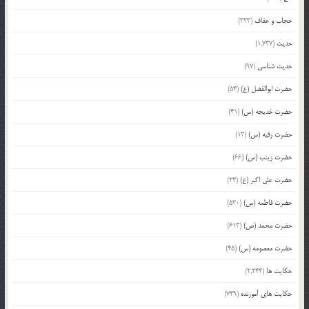
حجاب و عفاف
(333)
حدیث
(1,737)
حدیث شناسی
(97)
حضرت ابوالفضل (ع)
(54)
حضرت خدیجه (س)
(41)
حضرت رقیه (س)
(13)
حضرت زینب (س)
(66)
حضرت علی اکبر (ع)
(23)
حضرت فاطمه (س)
(530)
حضرت محمد (ص)
(613)
حضرت معصومه (س)
(45)
حکایت ها
(2,244)
حکایت های آموزنده
(749)