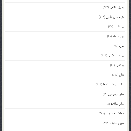
رذایل اخلاقی
(252)
رژیم های غذایی
(209)
روز قدس
(31)
روز مباهله
(41)
روزه
(93)
روزه و سلامتی
(101)
زرتشتی
(40)
زنان
(317)
سایر روزها و ماه ها
(103)
سایر فروع دین
(72)
سایر مقالات
(5)
سوالات و شبهات
(420)
سیر و سلوک
(274)