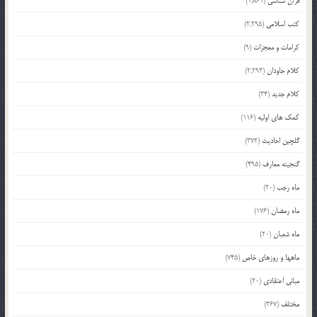
قرآن شناسی
(1,861)
کتب اسلامی
(2,295)
کرامات و معجزات
(9)
کلام جاودان
(2,293)
کلام جدید
(34)
کمک های اولیه
(116)
گلچین احادیث
(372)
گنجینه معارف
(495)
ماه رجب
(20)
ماه رمضان
(176)
ماه شعبان
(20)
ماهها و روزهای خاص
(745)
مبانی اعتقادی
(20)
مختلف
(367)