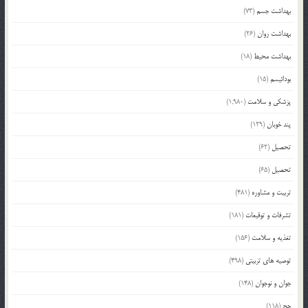
بهداشت جسم
(73)
بهداشت روان
(26)
بهداشت محیط
(18)
بودائیسم
(15)
پزشکی و سلامت
(1,980)
پند خوبان
(129)
تحصیل
(62)
تحصیل
(65)
تربیت و مشاوره
(481)
تشرفات و توقیعات
(181)
تغذیه و سلامت
(156)
توصیه های تربیتی
(498)
جوان و نوجوان
(148)
حج
(118)