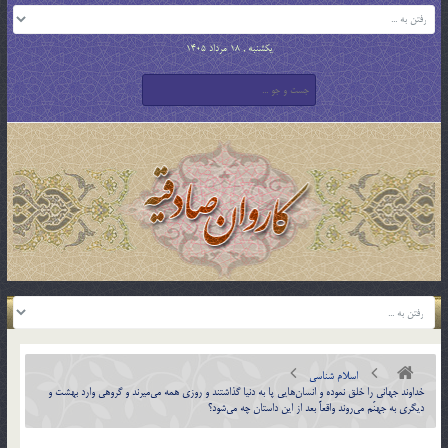
یکشنبه , 18 مرداد 1405
اسلام شناسی
خداوند جهاني را خلق نموده و انسان‌هايي پا به دنيا گذاشتند و روزي همه مي‌ميرند و گروهي وارد بهشت و
ديگري به جهنّم مي‌روند واقعاً بعد از اين داستان چه مي‌شود؟