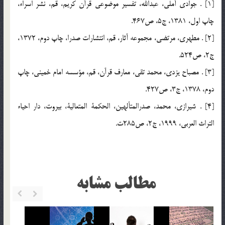
[1] . جوادي آملي، عبدالله، تفسير موضوعي قرآن كريم، قم، ‌نشر اسراء،
‌چاپ اول، 1381، ج5، ص467.
[2] . مطهري، مرتضي، مجموعه آثار، قم، انتشارات صدرا، چاپ دوم، 1372،
ج2، ص524.
[3] . مصباح يزدي، محمد تقي، معارف قرآن، قم، مؤسسه امام خميني، چاپ
دوم، 1378، ج3، ص427.
[4] . شيرازي، محمد، صدرالمتألهين، الحكمة المتعالية، بيروت، دار احياء
التراث العربي، 1999، ج2، ص285ت.
مطالب مشابه