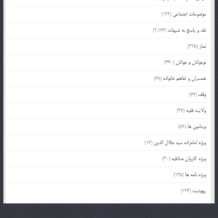
موضوعات اجتماعی
(122)
نقد و پاسخ به شبهات
(2,166)
نماز
(225)
نوجوانان و جوانان
(440)
همسران و تفاهم خانواده
(68)
وقف
(77)
ولایت فقیه
(37)
ویتامین ها
(89)
ویژه امامزاده سید جلال الدین
(16)
ویژه کاروان صادقیه
(30)
ویژه نامه ها
(135)
یهودیت
(194)