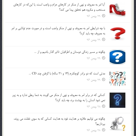
آيا امر به معروف و نهي از منكر در كارهاي حرام و واجب است، يا اين‌كه در كارهاي
مستحب و مكروه هم تحقق پيدا مي كند؟
29 بهمن 96
با چه شرايطي امر به معروف و نهي از منکر واجب است، و در صورت عدم توانايي بر امر
به معروف چه بايد کرد؟
29 بهمن 96
چگونه بر مسير زندگي دوستان و اطرافيان تاثير گذار باشيم و از …
29 بهمن 96
مدتي است كه دو برادر كوچكترم (14 و 21 ساله) با گرفتن چند CD …
29 بهمن 96
كساني كه در برابر امر به معروف و نهي از منكر مي گويند به شما ربطي ندارد و به زور
نمي شود انسان را به بهشت برد، چه بايد كرد؟
28 بهمن 96
چگونه مي توانيم علاوه بر هدايت خود به هدايت كساني كه به سوي غفلت مي روند،
بپردازيم؟
28 بهمن 96