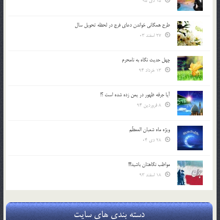
15 دی 95
طرح همگانی خواندن دعای فرج در لحظه تحویل سال
27 اسفند 03
چهل حدیث نگاه به نامحرم
13 خرداد 94
آیا جرقه ظهور در یمن زده شده است ؟!
8 فروردین 94
ویژه ماه شعبان المعظّم
28 دی 04
مواظب نگاهتان باشید!!!
18 اسفند 93
دسته بندی های سایت