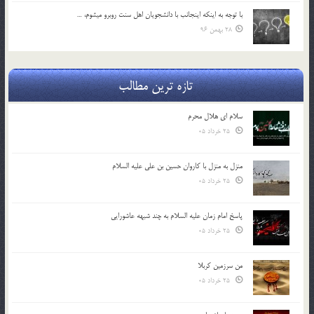
با توجه به اينكه اينجانب با دانشجويان اهل سنت روبرو مي‎شوم، …
28 بهمن 96
تازه ترین مطالب
سلام ای هلال محرم
25 خرداد 05
منزل به منزل با کاروان حسین بن علی علیه السلام
25 خرداد 05
پاسخ امام زمان علیه السلام به چند شبهه عاشورایی
25 خرداد 05
من سرزمین کربلا
25 خرداد 05