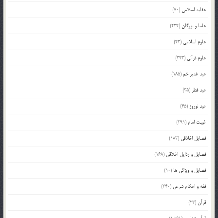
عقاید اسلامی
(70)
علما و بزرگان
(224)
علوم اسلامی
(43)
علوم قرآنی
(343)
عید غدیر خم
(185)
عید فطر
(35)
عید نوروز
(45)
غیبت امام
(291)
فضایل اخلاقی
(183)
فضایل و رذایل اخلاقی
(168)
فضایل و ویژگی ها
(10)
فقه و احکام شرعی
(340)
قرآن
(23)