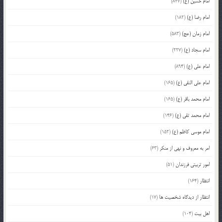
امام حسین (ع)
(847)
امام رضا (ع)
(182)
امام زمان (عج)
(583)
امام سجاد (ع)
(227)
امام علی (ع)
(894)
امام علی النقی (ع)
(165)
امام محمد باقر (ع)
(165)
امام محمد تقی (ع)
(146)
امام موسی کاظم (ع)
(152)
امر به معروف و نهی از منکر
(63)
امور تربیتی فرزندان
(51)
انتظار
(164)
انتظار از دیدگاه شخصیت ها
(17)
اهل بیت
(104)