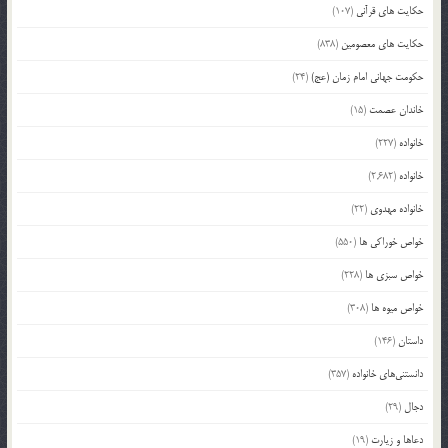
حکایت های قرآنی
(107)
حکایت های معصومین
(838)
حکومت جهانی امام زمان (عج)
(24)
خاندان عصمت
(15)
خانواده
(227)
خانواده
(2,682)
خانواده مهدوی
(22)
خواص خوراکی ها
(550)
خواص سبزی ها
(228)
خواص میوه ها
(308)
داستان
(146)
دانستنی‌های خانواده
(357)
دجال
(29)
دعاها و زیارت
(19)