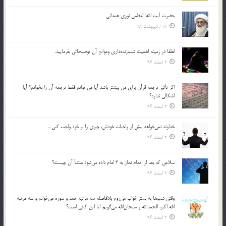
حضرت آیت الله العظمی نوری همدانی
18 اردیبهشت 98
لطفا در زمينه اهميت شب‌زنده‌داري وموانع آن توضيحاتي بفرماييد.
2 اسفند 96
اگر تأثير ترجمه قرآن براي من بيشتر باشد آيا مي توانم فقط ترجمه آن را بخوانم؟ آيا
اشكالي ندارد؟
2 اسفند 96
خداوند نمي‌خواهد بيش از واجبات خودش، چيزي را بر خود واجب كني…
2 اسفند 96
سلامي كه بعد از اتمام نماز به 3 امام داده مي‌شود منشأ آن چيست؟
2 اسفند 96
وقتي شب‌ها به بستر خواب مي‌روم بلافاصله سه مرتبه حمد و سوره مي‌خوانم و سه مرتبه
الله اكبر، الحمدالله و سبحان‌الله مي‌گويم آيا اين كافي است؟
2 اسفند 96