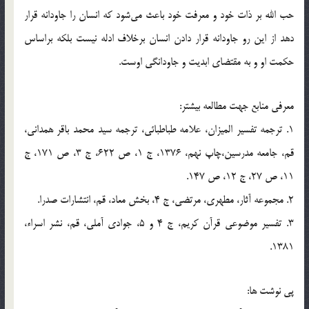
حب الله بر ذات خود و معرفت خود باعث مي‌شود كه انسان را جاودانه قرار
دهد از اين رو جاودانه قرار دادن انسان برخلاف ادله نيست بلكه براساس
حكمت او و به مقتضاي ابديت و جاودانگي اوست.
معرفي منابع جهت مطالعه بيشتر:
1. ترجمه تفسير الميزان، علامه طباطبائي، ترجمه سيد محمد باقر همداني،
قم، جامعه مدرسين،‌چاپ نهم، 1376، ج 1، ص 622، ج 3‌، ص 171، ج
11، ص 27، ج 12، ص 147.
2. مجموعه آثار، مطهري،‌ مرتضي، ج 4، بخش معاد، قم،‌ انتشارات صدرا.
3. تفسير موضوعي قرآن كريم، ج 4 و 5، جوادي آملي،‌ قم، نشر اسراء،
1381.
پي نوشت ها: