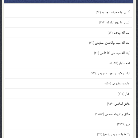
آشنایی با صحیفه سجادیه
(56)
آشنایی با نهج البلاغه
(392)
آیت الله بهجت
(54)
آیت الله سید ابوالحسن اصفهانی
(43)
آیت الله سید علی آقا قاضی
(42)
ائمه اطهار
(5,038)
اثبات ولایت و وجود امام زمان
(73)
احادیث موضوعی
(550)
اخبار
(717)
اخلاق اسلامی
(956)
اخلاق و تربیت اسلامی
(2,836)
ادیان
(474)
ارتباط با امام زمان (عج)
(14)