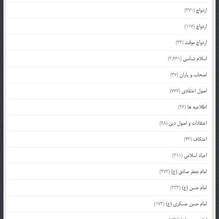
ازدواج
(371)
ازدواج
(117)
ازدواج موقت
(32)
اسلام شناسی
(2,661)
اصحاب و یاران
(37)
اصول اعتقادی
(777)
اطلاعیه ها
(26)
اعتقادات و اصول دین
(28)
اعتکاف
(43)
اعیاد اسلامی
(211)
امام جعفر صادق (ع)
(372)
امام حسن (ع)
(233)
امام حسن عسکری (ع)
(172)