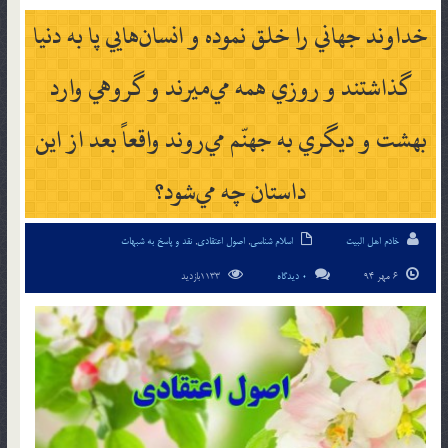
خداوند جهاني را خلق نموده و انسان‌هايي پا به دنيا
گذاشتند و روزي همه مي‌ميرند و گروهي وارد
بهشت و ديگري به جهنّم مي‌روند واقعاً بعد از اين
داستان چه مي‌شود؟
خادم اهل البیت
اسلام شناسی
,
اصول اعتقادی
,
نقد و پاسخ به شبهات
6 مهر 94
0 دیدگاه
1133بازدید