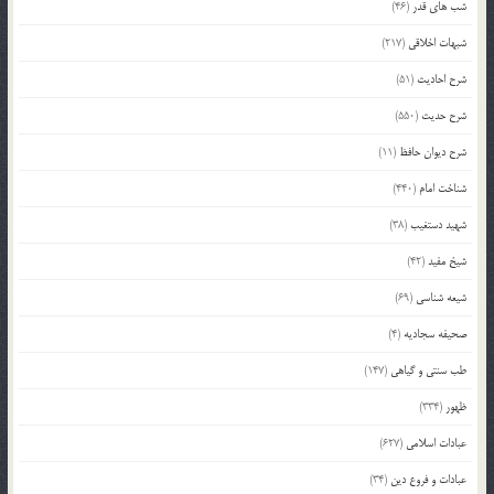
شب های قدر
(46)
شبهات اخلاقی
(217)
شرح احادیث
(51)
شرح حدیث
(550)
شرح دیوان حافظ
(11)
شناخت امام
(440)
شهید دستغیب
(38)
شیخ مفید
(42)
شیعه شناسی
(69)
صحیفه سجادیه
(4)
طب سنتی و گیاهی
(147)
ظهور
(334)
عبادات اسلامی
(627)
عبادات و فروع دین
(34)