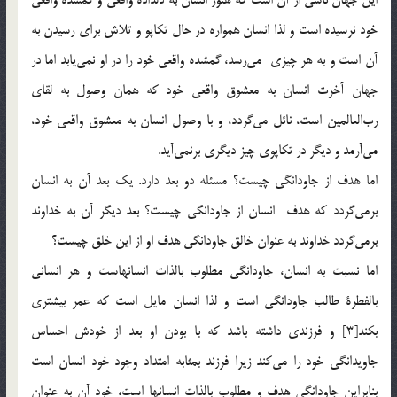
خود نرسيده است و لذا انسان همواره در حال تكاپو و تلاش براي رسيدن به
آن است و به هر چيزي مي‌رسد، گمشده واقعي خود را در او نمي‌يابد اما در
جهان آخرت انسان به معشوق واقعي خود كه همان وصول به لقاي
رب‌العالمين است، نائل مي‌گردد، و با وصول انسان به معشوق واقعي خود،
مي‌آرمد و ديگر در تكاپوي چيز ديگري برنمي‌آيد.
اما هدف از جاودانگي چيست؟ مسئله دو بعد دارد. يك بعد آن به انسان
برمي‌گردد كه هدف انسان از جاودانگي چيست؟ بعد ديگر آن به خداوند
برمي‌گردد خداوند به عنوان خالق جاودانگي هدف او از اين خلق چيست؟
اما نسبت به انسان، جاودانگي مطلوب بالذات انسانهاست و هر انساني
بالفطرة طالب جاودانگي است و لذا انسان مايل است كه عمر بيشتري
بكند[3] و فرزندي داشته باشد كه با بودن او بعد از خودش احساس
جاويدانگي خود را مي‌كند زيرا فرزند بمثابه امتداد وجود خود انسان است
بنابراين جاودانگي هدف و مطلوب بالذات انسانها است، خود آن به عنوان