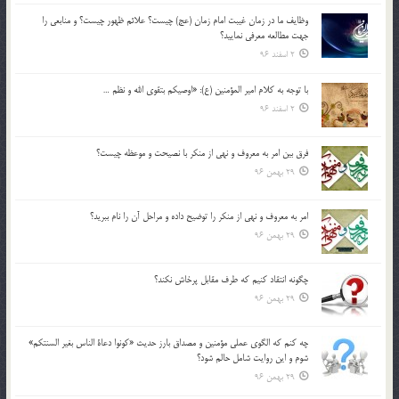
وظايف ما در زمان غيبت امام زمان (عج) چيست؟ علائم ظهور چيست؟ و منابعي را
جهت مطالعه معرفي نماييد؟
2 اسفند 96
با توجه به كلام امير المؤمنين (ع): «اوصيكم بتقوي الله و نظم …
2 اسفند 96
فرق بين امر به معروف و نهي از منكر با نصيحت و موعظه چيست؟
29 بهمن 96
امر به معروف و نهي از منكر را توضيح داده و مراحل آن را نام ببريد؟
29 بهمن 96
چگونه انتقاد كنيم كه طرف مقابل پرخاش نكند؟
29 بهمن 96
چه كنم كه الگوي عملي مؤمنين و مصداق بارز حديث «كونوا دعاة الناس بغير السنتكم»
شوم و اين روايت شامل حالم شود؟
29 بهمن 96