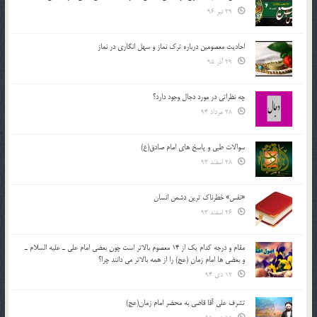
29 تیر 96
احادیث معصومین درباره ترک نماز و سهل انگاری در نماز
29 آذر 95
چه نظراتی در مورد دجال وجود دارد؟
28 مرداد 94
سوالات طبی و پاسخ های امام صادق(ع)
28 اسفند 93
«نفس» خطرناک ترین دشمن انسان
26 اسفند 93
مقام و درجه كدام يك از 14 معصوم بالاتر است چون بعضي امام علي ـ عليه السلام ـ
و بعضي ها امام زمان (عج) را از همه بالاتر مي دانند چرا؟
12 دی 94
تشرف علي آقا قاضي به محضر امام زمان(عج)