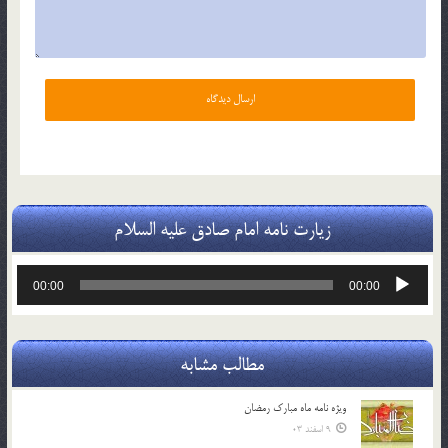
زیارت نامه امام صادق علیه السلام
پخش‌کننده
00:00
00:00
صوت
مطالب مشابه
ویژه نامه ماه مبارک رمضان
9 اسفند 03