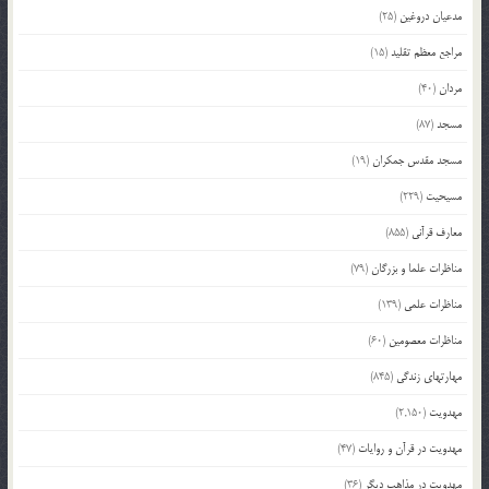
مدعیان دروغین
(25)
مراجع معظم تقلید
(15)
مردان
(40)
مسجد
(87)
مسجد مقدس جمکران
(19)
مسیحیت
(229)
معارف قرآنی
(855)
مناظرات علما و بزرگان
(79)
مناظرات علمی
(139)
مناظرات معصومین
(60)
مهارتهای زندگی
(845)
مهدویت
(2,150)
مهدویت در قرآن و روایات
(47)
مهدویت در مذاهب دیگر
(36)