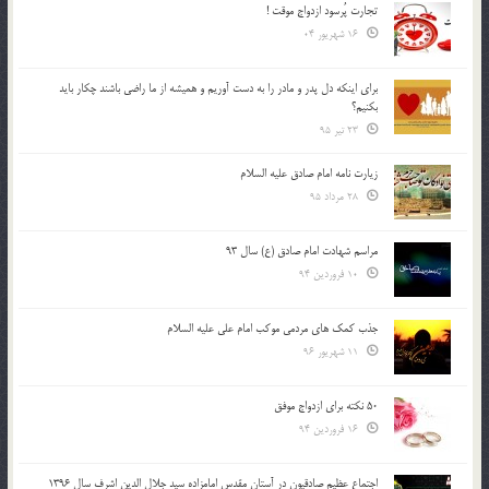
تجارت پُرسود ازدواج موقت !
16 شهریور 04
براي اينكه دل پدر و مادر را به دست آوريم و هميشه از ما راضي باشند چكار بايد
بكنيم؟
23 تیر 95
زیارت نامه امام صادق علیه السلام
28 مرداد 95
مراسم شهادت امام صادق (ع) سال 93
10 فروردین 94
جذب کمک های مردمی موکب امام علی علیه السلام
11 شهریور 96
50 نکته برای ازدواج موفق
16 فروردین 94
اجتماع عظیم صادقیون در آستان مقدس امامزاده سید جلال الدین اشرف سال 1396