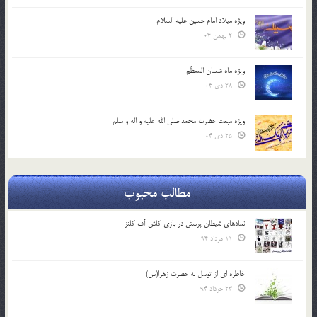
ویژه میلاد امام حسین علیه السلام
2 بهمن 04
ویژه ماه شعبان المعظّم
28 دی 04
ویژه مبعث حضرت محمد صلی الله علیه و اله و سلم
25 دی 04
مطالب محبوب
نمادهای شیطان پرستی در بازی کلش آف کلنز
11 مرداد 94
خاطره ای از توسل به حضرت زهرا(س)
23 خرداد 94