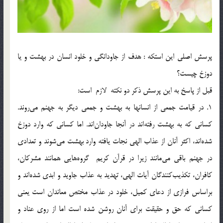
پرسش اصلي اين استکه : هدف از جاودانگي و خلود انسان در بهشت و يا
دوزخ چيست؟
قبل از پاسخ به اين پرسش ذكر دو نكته لازم است:
1. در قيامت جمعي از انسانها به بهشت و جمعي ديگر به جهنم مي‌روند.
كساني كه به بهشت رفته‌اند در آنجا جاودان‌اند. اما كساني که وارد دوزخ
شده‌اند، اكثر آنان از عذاب الهي نجات يافته وارد بهشت مي‌شوند و تعدادي
در جهنم باقي مي‌مانند زيرا در قرآن كريم گروه‌هايي همانند مشركان،
كافران، تكذيب‌كنندگان آيات الهي، تهديد به عذاب جاويد و ابدي شده‌اند و
براساس فرازي از دعاي كميل، خلود در عذاب مختص معاندان است يعني
كساني كه حق و حقيقت براي آنان روشن شده است اما از روي عناد و