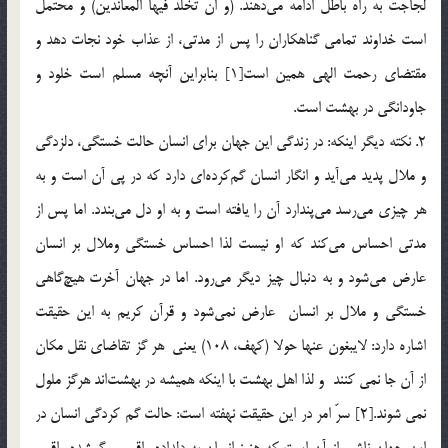
لجاجت به راه باطل ادامه مي‌دهند. (و ان تخلد فيها المعاندين) و محتمل
است خداوند تمامي گناهكاران را پس از مدتي، از عذاب خود نجات دهد و
مقتضاي رحمت الهي همين است[1] بنابراين آنچه مسلم است خلود و
جاودانگي در بهشت است.
2. نكته ديگر اينكه: در زندگي اين جهان براي انسان حالت خستگي، دلزدگي
و ملال پديد مي‌آيد و انگار انسان گم‌كرده‌اي دارد كه در پي آن است و به
هر چيزي مي‌رسد مي‌پندارد آن را يافته است و به او دل‌ مي‌بندد. اما پس از
مدتي احساس مي‌كند كه او نيست لذا احساس خستگي وملال بر انسان
عارض مي‌شود و به دنبال چيز ديگر مي‌رود. اما در جهان آخرت هيچ‌گاهي
خستگي و ملال بر انسان عارض نمي‌شود و قرآن كريم به اين حقيقت
اشاره دارد: لايبغون عنها حولا (كهف، 108) يعني هر گز تقاضای نقل مکان
از آن جا نمی کنند و لذا اهل بهشت با اينكه هميشه در بهشت‌اند هرگز ملول
نمي‌ شوند.[2] سرّ امر در اين حقيقت نهفته است: حالت گم كردگي انسان در
اين جهان ناشي از آن است كه هنوز انسان به دلداده واقعي و گمشده واقعي