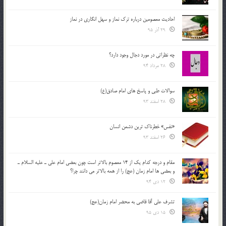
احادیث معصومین درباره ترک نماز و سهل انگاری در نماز
29 آذر 95
چه نظراتی در مورد دجال وجود دارد؟
28 مرداد 94
سوالات طبی و پاسخ های امام صادق(ع)
28 اسفند 93
«نفس» خطرناک ترین دشمن انسان
26 اسفند 93
مقام و درجه كدام يك از 14 معصوم بالاتر است چون بعضي امام علي ـ عليه السلام ـ
و بعضي ها امام زمان (عج) را از همه بالاتر مي دانند چرا؟
12 دی 94
تشرف علي آقا قاضي به محضر امام زمان(عج)
15 دی 95