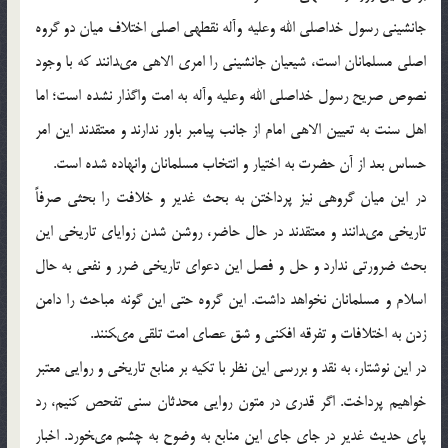
جانشینى رسول خداصلى الله وعلیه وآله نقطه‏ى اصلى اختلاف میان دو گروه
اصلى مسلمانان است، شیعیان جانشینى را امرى الاهى مى‏دانند که با وجود
نصوص صریح رسول خداصلى الله وعلیه وآله به امت واگذار نشده است؛ اما
اهل سنت به تعیین الاهى امام از جانب پیامبر باور ندارند و معتقدند این امر
حساس بعد از آن حضرت به اختیار و انتخاب مسلمانان وانهاده شده است.
در این میان گروهى نیز پرداختن به بحث غدیر و خلافت را بحثى صرفاً
تاریخى مى‏دانند و معتقدند در حال حاضر، روشن شدن زوایاى تاریخى این
بحث ضرورتى ندارد و حل و فصل این دعواى تاریخى ضرر و نفعى به حال
اسلام و مسلمانان نخواهد داشت. این گروه حتى این گونه مباحث را دامن
زدن به اختلافات و تفرقه افکنى و شق عصاى امت تلقى مى‏کنند.
در این نوشتار، به نقد و بررسى این نظر با تکیه بر منابع تاریخى و روایى معتبر
خواهیم پرداخت. اگر قدرى در متون روایى محدثان سنى تفحص کنیم، رد
پاى حدیث غدیر در جاى جاى این منابع به وضوح به چشم مى‏خورد. اخبار