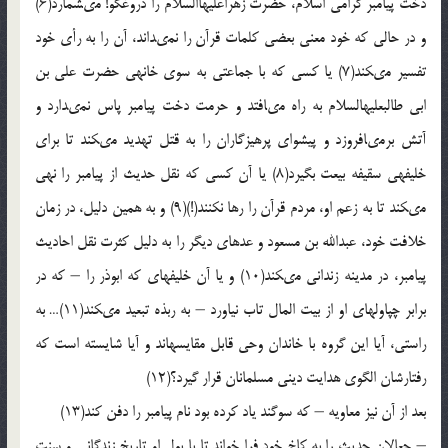
دخت پیامبر گرامى اسلام، حضرت زهراعلیهاالسلام را دروغ‏گو! مى‏شمارد(6)
و در حالى که خود معنى بعضى کلمات قرآن را نمى‏داند، آن را به رأى خود
تفسیر مى‏کند(7) یا کسى که با جماعتى به سوى خانه‏ى حضرت على بن
ابى طالب‏علیه‏السلام به راه مى‏افتد و حرمت دخت پیامبر پاس نمى‏دارد و
آتش برمى‏افروزد و پیشواى پرهیزگاران را به قتل تهدید مى‏کند تا براى
خلیفه‏ى سقیفه بیعت بگیرد(8) یا آن کسى که نقل حدیث از پیامبر را نهى
مى‏کند تا به زعم او، مردم قرآن را رها نکنند(!)(9) و به همین دلیل، در زمان
خلافت خود، عبدالله بن مسعود و عده‏اى دیگر را به دلیل کثرت نقل احادیث
پیامبر، در مدینه زندانى مى‏کند(10) و یا آن خلیفه‏اى که ابوذر را – که در
برابر چپاول‏هاى او از بیت المال تاب نیاورد – به ربذه تبعید مى‏کند(11)… به
راستى، آیا این گروه با خاندان وحى قابل مقایسه‏اند و آیا شایسته است که
رفتارشان الگوى هدایت دینى مسلمانان قرار گیرد؟(12)
بعد از آن نیز معاویه – که سوگند یاد کرده بود نام پیامبر را دفن کند(13)
– جعالان حدیث را به کاخ خود فرا خواند تا با پول او تاریخ زندگانى و سنت