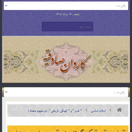
جمعه , 16 مرداد 1405
اسلام شناسی
” غدیر ” و ” کهنگی تاریخی ” ، دو مفهوم متضاد !