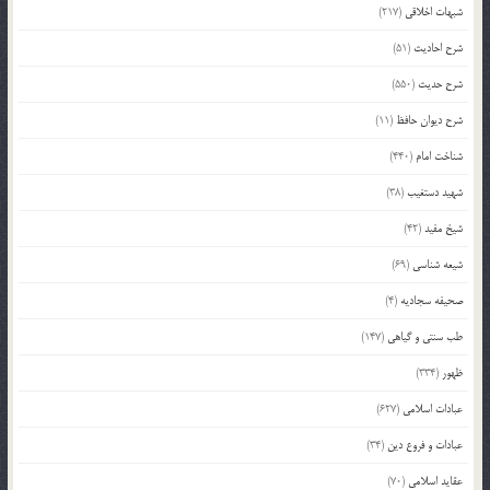
شبهات اخلاقی
(217)
شرح احادیث
(51)
شرح حدیث
(550)
شرح دیوان حافظ
(11)
شناخت امام
(440)
شهید دستغیب
(38)
شیخ مفید
(42)
شیعه شناسی
(69)
صحیفه سجادیه
(4)
طب سنتی و گیاهی
(147)
ظهور
(334)
عبادات اسلامی
(627)
عبادات و فروع دین
(34)
عقاید اسلامی
(70)