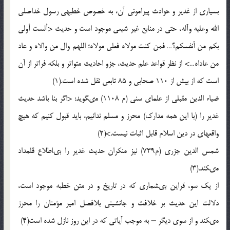
بسیارى از غدیر و حوادث پیرامونى آن، به خصوص خطبه‏ى رسول خداصلى
الله وعلیه وآله، حتى در منابع غیر شیعى موجود است و حدیث <ألست أولى
بکم من أنفسکم؟… فمن کنت مولاه فعلى مولاه؛ اللهم وال من والاه و عاد
من عاداه…> از نظر قواعد علم حدیث، جزو احادیث متواتر و بلکه فراتر از آن
است که از بیش از 110 صحابى و 85 تابعى نقل شده است.(1)
ضیاء الدین مقبلى از علماى سنى (م 1108) مى‏گوید: <اگر بنا باشد حدیث
غدیر را (با این همه مدارک) محرز و مسلم ندانیم، باید قبول کنیم که هیچ
واقعه‏اى در دین اسلام قابل اثبات نیست.>(2)
شمس الدین جزرى (م739) نیز منکران حدیث غدیر را بى‏اطلاع قلمداد
مى‏کند.(3)
از یک سو، قراین بى‏شمارى که در تاریخ و در متن خطبه موجود است،
دلالت این حدیث بر خلافت و جانشینى بلافصل امیر مؤمنان را محرز
مى‏کند و از سوى دیگر – به موجب آیاتى که در این روز نازل شده است(4)