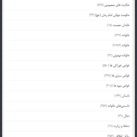
حکایت های معصومین
(838)
حکومت جهانی امام زمان (عج)
(24)
خاندان عصمت
(15)
خانواده
(227)
خانواده
(2,682)
خانواده مهدوی
(22)
خواص خوراکی ها
(550)
خواص سبزی ها
(228)
خواص میوه ها
(308)
داستان
(146)
دانستنی‌های خانواده
(357)
دجال
(29)
دعاها و زیارت
(19)
رذایل اخلاقی
(252)