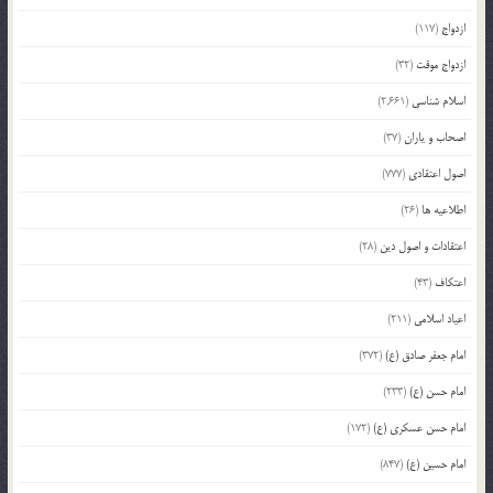
ازدواج
(117)
ازدواج موقت
(32)
اسلام شناسی
(2,661)
اصحاب و یاران
(37)
اصول اعتقادی
(777)
اطلاعیه ها
(26)
اعتقادات و اصول دین
(28)
اعتکاف
(43)
اعیاد اسلامی
(211)
امام جعفر صادق (ع)
(372)
امام حسن (ع)
(233)
امام حسن عسکری (ع)
(172)
امام حسین (ع)
(847)