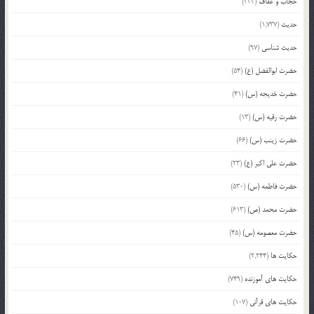
حجاب و عفاف
(333)
حدیث
(1,737)
حدیث شناسی
(97)
حضرت ابوالفضل (ع)
(54)
حضرت خدیجه (س)
(41)
حضرت رقیه (س)
(13)
حضرت زینب (س)
(66)
حضرت علی اکبر (ع)
(23)
حضرت فاطمه (س)
(530)
حضرت محمد (ص)
(613)
حضرت معصومه (س)
(45)
حکایت ها
(2,244)
حکایت های آموزنده
(749)
حکایت های قرآنی
(107)