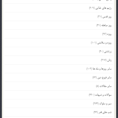
رژیم های غذایی
(209)
روز قدس
(31)
روز مباهله
(41)
روزه
(93)
روزه و سلامتی
(101)
زرتشتی
(40)
زنان
(317)
سایر روزها و ماه ها
(103)
سایر فروع دین
(72)
سایر مقالات
(5)
سوالات و شبهات
(420)
سیر و سلوک
(274)
شب های قدر
(46)