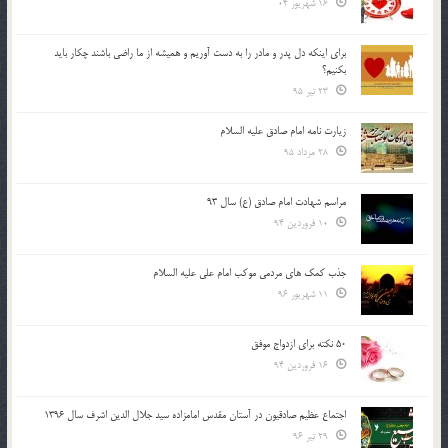
16 شهریور 04
براي اينكه دل پدر و مادر را به دست آوريم و هميشه از ما راضي باشند چكار بايد
بكنيم؟
23 تیر 95
زیارت نامه امام صادق علیه السلام
28 مرداد 95
مراسم شهادت امام صادق (ع) سال 93
10 فروردین 94
جذب کمک های مردمی موکب امام علی علیه السلام
11 شهریور 96
50 نکته برای ازدواج موفق
16 فروردین 94
اجتماع عظیم صادقیون در آستان مقدس امامزاده سید جلال الدین اشرف سال 1396
29 تیر 96