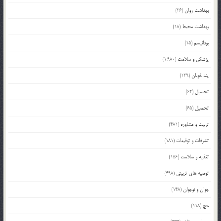
بهداشت روان
(26)
بهداشت محیط
(18)
بودائیسم
(15)
پزشکی و سلامت
(1,980)
پند خوبان
(129)
تحصیل
(62)
تحصیل
(65)
تربیت و مشاوره
(481)
تشرفات و توقیعات
(181)
تغذیه و سلامت
(156)
توصیه های تربیتی
(498)
جوان و نوجوان
(148)
حج
(118)