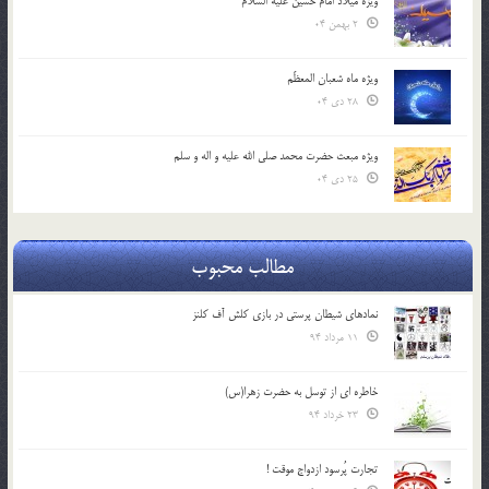
ویژه میلاد امام حسین علیه السلام
2 بهمن 04
ویژه ماه شعبان المعظّم
28 دی 04
ویژه مبعث حضرت محمد صلی الله علیه و اله و سلم
25 دی 04
مطالب محبوب
نمادهای شیطان پرستی در بازی کلش آف کلنز
11 مرداد 94
خاطره ای از توسل به حضرت زهرا(س)
23 خرداد 94
تجارت پُرسود ازدواج موقت !