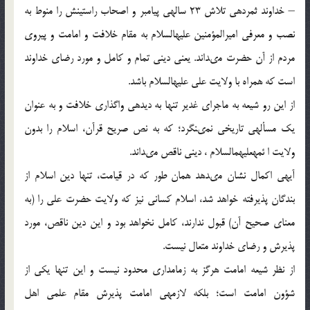
– خداوند ثمردهى تلاش 23 ساله‏ى پیامبر و اصحاب راستینش را منوط به
نصب و معرفى امیرالمؤمنین علیه‏السلام به مقام خلافت و امامت و پیروى
مردم از آن حضرت مى‏داند. یعنى دینى تمام و کامل و مورد رضاى خداوند
است که همراه با ولایت على علیه‏السلام باشد.
از این رو شیعه به ماجراى غدیر تنها به دیده‏ى واگذارى خلافت و به عنوان
یک مسأله‏ى تاریخى نمى‏نگرد؛ که به نص صریح قرآن، اسلام را بدون
ولایت ا ئمه‏علیهم‏السلام ، دینى ناقص مى‏داند.
آیه‏ى اکمال نشان مى‏دهد همان طور که در قیامت، تنها دین اسلام از
بندگان پذیرفته خواهد شد، اسلام کسانى نیز که ولایت حضرت على را (به
معناى صحیح آن) قبول ندارند، کامل نخواهد بود و این دین ناقص، مورد
پذیرش و رضاى خداوند متعال نیست.
از نظر شیعه امامت هرگز به زمامدارى محدود نیست و این تنها یکى از
شؤون امامت است؛ بلکه لازمه‏ى امامت پذیرش مقام علمى اهل