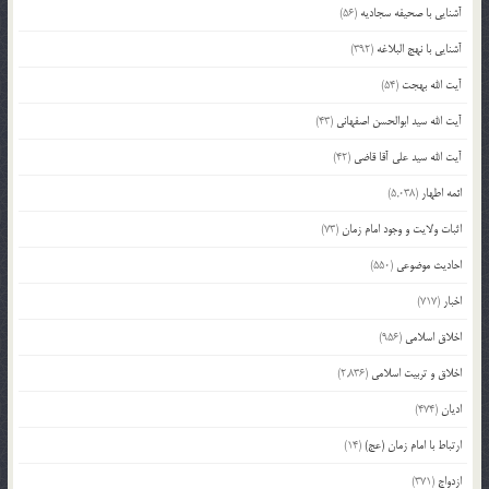
آشنایی با صحیفه سجادیه
(56)
آشنایی با نهج البلاغه
(392)
آیت الله بهجت
(54)
آیت الله سید ابوالحسن اصفهانی
(43)
آیت الله سید علی آقا قاضی
(42)
ائمه اطهار
(5,038)
اثبات ولایت و وجود امام زمان
(73)
احادیث موضوعی
(550)
اخبار
(717)
اخلاق اسلامی
(956)
اخلاق و تربیت اسلامی
(2,836)
ادیان
(474)
ارتباط با امام زمان (عج)
(14)
ازدواج
(371)