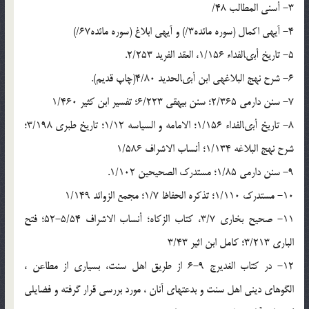
3- أسنى المطالب 48/
4- آیه‏ى اکمال (سوره مائده3/) و آیه‏ى ابلاغ (سوره مائده67/)
5- تاریخ أبى‏الفداء 1/156، العقد الفرید 2/253.
6- شرح نهج البلاغه‏ى ابن أبى‏الحدید 4/80(چاپ قدیم).
7- سنن دارمى 2/365؛ سنن بیهقى 6/223؛ تفسیر ابن کثیر 1/460
8- تاریخ أبى‏الفداء 1/156؛ الامامه و السیاسه 1/12؛ تاریخ طبرى 3/198؛
شرح نهج البلاغه 1/134؛ أنساب الاشراف 1/586
9- سنن دارمى 1/85؛ مستدرک الصحیحین 1/102.
10- مستدرک 1/110؛ تذکره الحفاظ 1/7؛ مجمع الزوائد 1/149
11- صحیح بخارى 3/7، کتاب الزکاه؛ أنساب الاشراف 5/54-52؛ فتح
البارى 3/213؛ کامل ابن اثیر 3/43
12- در کتاب الغدیرج 9-6 از طریق اهل سنت، بسیارى از مطاعن ،
الگوهاى دینى اهل سنت و بدعت‏هاى آنان ، مورد بررسى قرار گرفته و فضایلى