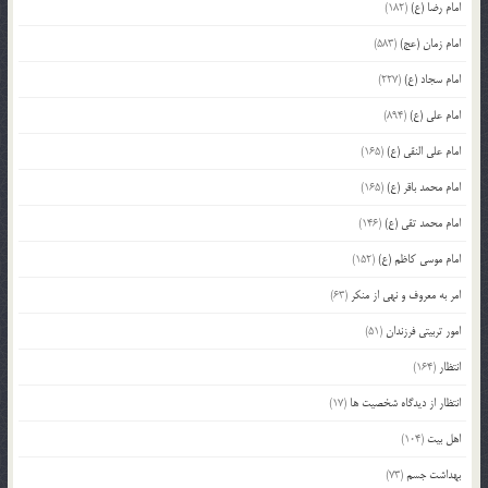
امام رضا (ع)
(182)
امام زمان (عج)
(583)
امام سجاد (ع)
(227)
امام علی (ع)
(894)
امام علی النقی (ع)
(165)
امام محمد باقر (ع)
(165)
امام محمد تقی (ع)
(146)
امام موسی کاظم (ع)
(152)
امر به معروف و نهی از منکر
(63)
امور تربیتی فرزندان
(51)
انتظار
(164)
انتظار از دیدگاه شخصیت ها
(17)
اهل بیت
(104)
بهداشت جسم
(73)