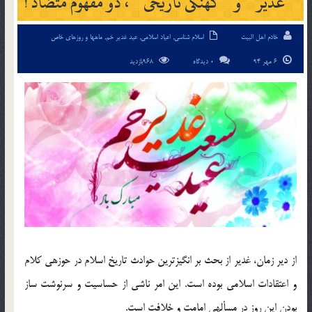
” غدیر ” و ” کهنگی تاریخی ” ، دو مفهوم متضاد !
خادم اهل البیت
اسلام شناسی
,
اعیاد اسلامی
,
عید غدیر خم
,
ماهها و روزهای خاص
6 مهر 94
0 دیدگاه
968بازدید
از دیر زمان، غدیر از بحث بر انگیزترین حوادث تاریخ اسلام در حوزه‏ى کلام
و اعتقادات اسلامى بوده است. این امر ناشى از حساسیت و سرنوشت ساز
بودن این روز در مسأله‏ى امامت و خلافت است.