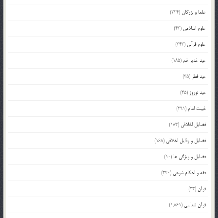
علما و بزرگان
(224)
علوم اسلامی
(43)
علوم قرآنی
(343)
عید غدیر خم
(185)
عید فطر
(35)
عید نوروز
(45)
غیبت امام
(291)
فضایل اخلاقی
(183)
فضایل و رذایل اخلاقی
(168)
فضایل و ویژگی ها
(10)
فقه و احکام شرعی
(340)
قرآن
(23)
قرآن شناسی
(1,861)