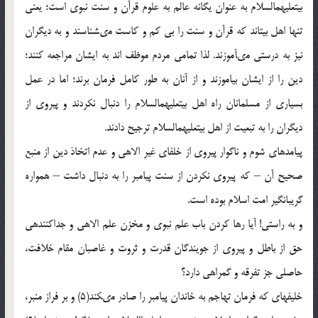
بیت‏علیهم‏السلام به عنوان یگانه عالم به علوم قرآن و سنت نبوى است؛ یعنى
تنها اهل بیت‏اند که قرآن و سنت را بى کم و کاست مى‏شناسند و به دیگران
نیز به درستى مى‏آموزند. لذا تمامى مردم موظف اند به ایشان مراجعه کنند؛
دین را از ایشان بیاموزند و از آنان به طور کامل فرمان برند؛ اما در عمل
بسیارى از مسلمانان راه اهل بیت‏علیهم‏السلام را دنبال نکردند و پیروى از
دیگران را به تبعیت از اهل بیت‏علیهم‏السلام ترجیح دادند.
پیامدهاى شوم و ناگوار پیروى از خلفاى غیر الاهى و عدم اتخاذ دین از منبع
صحیح آن – که پیروى نکردن از سنت پیامبر را به دنبال داشت – همواره
گریبان‏گیر امت اسلام بوده است.
و به راستى! آیا رها کردن باب علم نبوى و مخزن علم الاهى و جداکننده‏ى
حق از باطل و پیروى از جویندگان قدرت و ثروت و غاصبان مقام خلافت،
حاصلى جز تفرقه و گمراهى دارد؟
خلیفه‏اى که فرمان تهاجم به خاندان پیامبر را صادر مى‏کند(5) و بر فراز منبر،