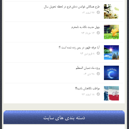
طرح همگانی خواندن دعای فرج در لحظه تحویل سال
27 اسفند 03
چهل حدیث نگاه به نامحرم
13 خرداد 94
آیا جرقه ظهور در یمن زده شده است ؟!
8 فروردین 94
ویژه ماه شعبان المعظّم
28 دی 04
مواظب نگاهتان باشید!!!
18 اسفند 93
دسته بندی های سایت