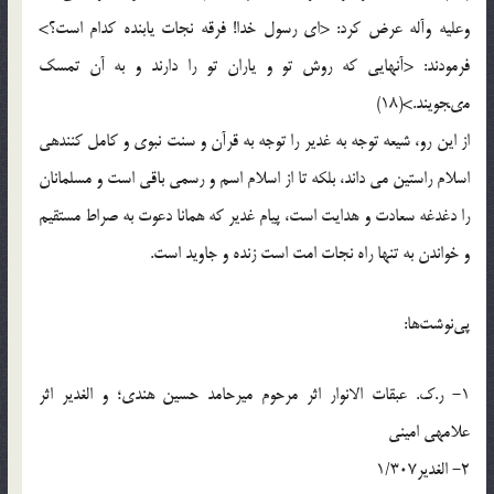
وعلیه وآله عرض کرد: <اى رسول خدا! فرقه نجات یابنده کدام است؟>
فرمودند: <آنهایى که روش تو و یاران تو را دارند و به آن تمسک
مى‏جویند.>(18)
از این رو، شیعه توجه به غدیر را توجه به قرآن و سنت نبوى و کامل کننده‏ى
اسلام راستین مى داند، بلکه تا از اسلام اسم و رسمى باقى است و مسلمانان
را دغدغه سعادت و هدایت است، پیام غدیر که همانا دعوت به صراط مستقیم
و خواندن به تنها راه نجات امت است زنده و جاوید است.
پي‌نوشت‌ها:
1- ر.ک. عبقات الانوار اثر مرحوم میرحامد حسین هندى؛ و الغدیر اثر
علامه‏ى امینى
2- الغدیر1/307