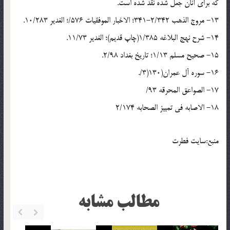
که براى آنان جعل شده نقد شده است.
13- مروج الذهب 2/342-341؛ الاخبار الموفقیات 576/؛ الغدیر 10/283.
14- شرح نهج البلاغه 1/385(چاپ قدیم)؛ الغدیر 11/73.
15- صحیح مسلم 1/13؛ تاریخ بغداد 2/98.
16- سوره آل عمران(130(3/.
17- الصواعق المحرقه 93/
18- الاصابه فى تمییز الصحابه 2/174
منبع:سایت فطرت
مطالب مشابه