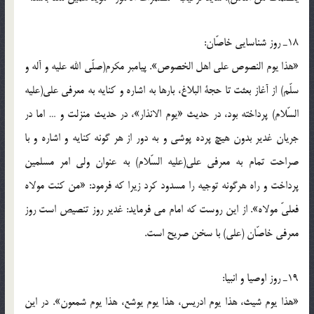
18ـ روز شناسايى خاصّان:
«هذا يوم النصوص على اهل الخصوص». پيامبر مكرم(صلّی الله علیه و آله و
سلّم) از آغاز بعثت تا حجة البلاغ، بارها به اشاره و كنايه به معرفى على(علیه
السّلام) پرداخته بود، در حديث «يوم الانذار»، در حديث منزلت و … اما در
جريان غدير بدون هيچ پرده پوشى و به دور از هر گونه كنايه و اشاره و با
صراحت تمام به معرفى على(علیه السّلام) به عنوان ولى امر مسلمين
پرداخت و راه هرگونه توجيه را مسدود كرد زيرا كه فرمود: «من كنت مولاه
فعلىّ مولاه». از اين روست كه امام مى فرمايد: غدير روز تنصيص است روز
معرفى خاصّان (على) با سخن صريح است.
19ـ روز اوصيا و انبيا:
«هذا يوم شيث، هذا يوم ادريس، هذا يوم يوشع، هذا يوم شمعون». در اين