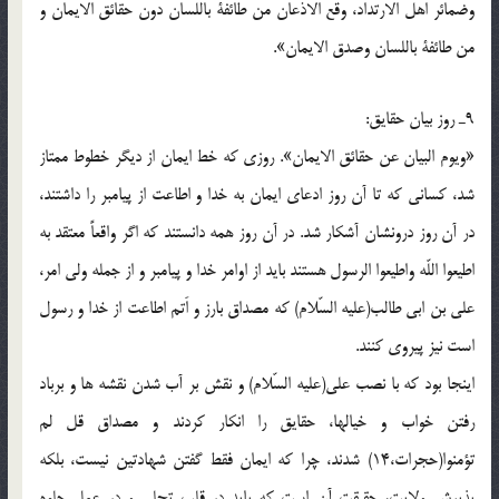
وضمائر اهل الارتداد، وقع الاذعان من طائفة باللسان دون حقائق الايمان و
من طائفة باللسان وصدق الايمان».
9ـ روز بيان حقايق:
«ويوم البيان عن حقائق الايمان». روزى كه خط ايمان از ديگر خطوط ممتاز
شد، كسانى كه تا آن روز ادعاى ايمان به خدا و اطاعت از پيامبر را داشتند،
در آن روز درونشان آشكار شد. در آن روز همه دانستند كه اگر واقعاً معتقد به
اطيعوا اللّه واطيعوا الرسول هستند بايد از اوامر خدا و پيامبر و از جمله ولى امر،
على بن ابى طالب(علیه السّلام) كه مصداق بارز و اَتم اطاعت از خدا و رسول
است نيز پيروى كنند.
اينجا بود كه با نصب على(علیه السّلام) و نقش بر آب شدن نقشه ها و برباد
رفتن خواب و خيالها، حقايق را انكار كردند و مصداق قل لم
تؤمنوا(حجرات،14) شدند، چرا كه ايمان فقط گفتن شهادتين نيست، بلكه
پذيرش ولايت، حقيقت آن است كه بايد در قلب تجلى و در عمل جلوه