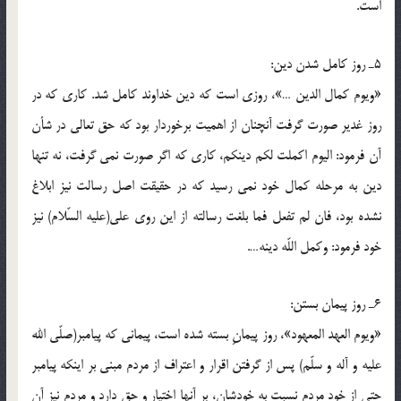
است.
5ـ روز كامل شدن دين:
«ويوم كمال الدين …»، روزى است كه دين خداوند كامل شد. كارى كه در
روز غدير صورت گرفت آنچنان از اهميت برخوردار بود كه حق تعالى در شأن
آن فرمود: اليوم اكملت لكم دينكم، كارى كه اگر صورت نمى گرفت، نه تنها
دين به مرحله كمال خود نمى رسيد كه در حقيقت اصل رسالت نيز ابلاغ
نشده بود، فان لم تفعل فما بلغت رسالته از اين روى على(علیه السّلام) نيز
خود فرمود: وكمل اللّه دينه….
6ـ روز پيمان بستن:
«ويوم العهد المعهود»، روز پيمانِ بسته شده است، پيمانى كه پيامبر(صلّی الله
علیه و آله و سلّم) پس از گرفتن اقرار و اعتراف از مردم مبنى بر اينكه پيامبر
حتى از خود مردم نسبت به خودشان، بر آنها اختيار و حق دارد و مردم نيز آن