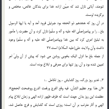
تنومند، آياتى نازل شد كه مبيّن اراده خدا براى بندگان خالص، مخلص و
برگزيده اوست.
در آن روز كه هجدهم ذو الحجه بود جبرئيل فرود آمد و آيه يا ايها الرسول
بلغ… را بر پيامبر(صلّی الله علیه و آله و سلّم) نازل كرد، و آن حضرت را مأمور
به تبليغ امرى كرد كه بين خدا وپيامبر(صلّی الله علیه و آله و سلّم) وجود
داشت وآن ولايت على(علیه السّلام) است.27
از جمله بلغ ما انزل اليك بخوبى روشن مى شود كه پيش از آن ولىّ امر
تعيين شده بود و آن روز تنها براى معرفى و ابلاغ بوده است.
3ـ غدير روز بزرگ، روز گشايش ، روز تكامل …:
«ان هذا يوم عظيم الشأن، فيه وقع الفرج ورفعت الدرج ووضحت الحجج».
عظمت اين روز بدان جهت است كه ظرف ظهور اراده الهى و زمان ابلاغ پيام
الهى و آثار مترتب بر آن است؛ روزى است كه گشايش و فرج حاصل شد،