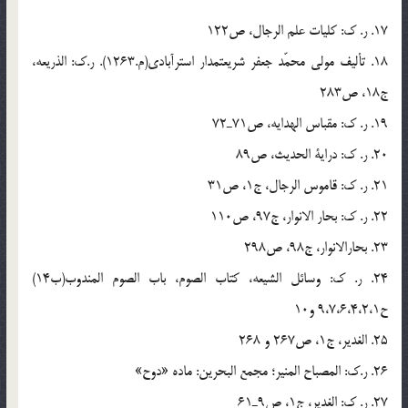
17. ر. ك: كليات علم الرجال، ص122
18. تأليف مولى محمّد جعفر شريعتمدار استرآبادى(م.1263). ر.ك: الذريعه،
ج18، ص283
19. ر. ك: مقباس الهدايه، ص71ـ72
20. ر. ك: دراية الحديث، ص89
21. ر. ك: قاموس الرجال، ج1، ص31
22. ر. ك: بحار الانوار، ج97، ص110
23. بحارالانوار، ج98، ص298
24. ر. ك: وسائل الشيعه، كتاب الصوم، باب الصوم المندوب(ب14)
ح9،7،6،4،2،1 و10
25. الغدير، ج1، ص267 و 268
26. ر.ك: المصباح المنير؛ مجمع البحرين: ماده «دوح»
27. ر. ك: الغدير، ج1، ص9ـ61