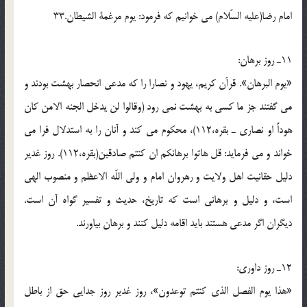
امام رضا(علیه السّلام) مى خوانيم كه فرمود: يوم مرغمة الشيطان.33
11ـ روز برهان:
«يوم البرهان». قرآن كريم، يهود و نصارا را كه مدعى انحصار بهشت بودند و
مى گفتند جز ما كسى به بهشت نمى رود (وقالوا لن يدخل الجنه الامن كان
هوداً او نصارى ـ بقره،112)، محكوم مى كند و آنان را به استدلال فرا مى
خواند و مى فرمايد: قل هاتوا برهانكم ان كنتم صادقين(بقره،112). روز غدير
دليل حقانيت اهل ولايت و رهروان امام و ولى اللّه الاعظم و منصوب الهى
است، و دليل و برهانى است كه تاريخ، حديث و تفسير گواه آن است.
ديگران اگر مدعى هستند بايد اقامه دليل كنند و برهان بياورند.
12ـ روز داورى:
«هذا يوم الفصل الذى كنتم توعدون»، روز غدير روز جدايى حق از باطل