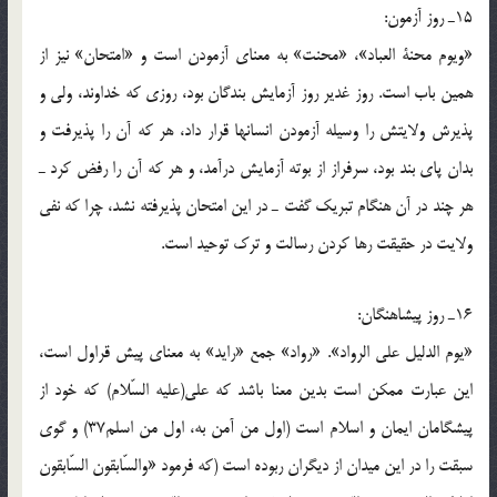
15ـ روز آزمون:
«ويوم محنة العباد»، «محنت» به معناى آزمودن است و «امتحان» نيز از
همين باب است. روز غدير روز آزمايش بندگان بود، روزى كه خداوند، ولى و
پذيرش ولايتش را وسيله آزمودن انسانها قرار داد، هر كه آن را پذيرفت و
بدان پاى بند بود، سرفراز از بوته آزمايش درآمد، و هر كه آن را رفض كرد ـ
هر چند در آن هنگام تبريك گفت ـ در اين امتحان پذيرفته نشد، چرا كه نفى
ولايت در حقيقت رها كردن رسالت و ترك توحيد است.
16ـ روز پيشاهنگان:
«يوم الدليل على الرواد». «رواد» جمع «رايد» به معناى پيش قراول است،
اين عبارت ممكن است بدين معنا باشد كه على(علیه السّلام) كه خود از
پيشگامان ايمان و اسلام است (اول من آمن به، اول من اسلم37) و گوى
سبقت را در اين ميدان از ديگران ربوده است (كه فرمود «والسّابقون السّابقون