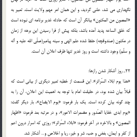
نگهدارى مى شد، علنى گرديد، و اين همان امر مهم ولايت است. تعبير به
«المصون من المكنون» بيانگر آن است كه حادثه غدير برنامه اى نبوده است
كه خلق الساعه پديد آمده باشد، بلكه پيش از فرا رسيدن اين برهه از زمان
در مكنون (صندوقچه) حفظ شده علم الهى و سينه پيامبر(صلّی الله علیه و آله
و سلّم) وجود داشته است و روز غدير تنها ظرف اعلان آن است.
22ـ روز آشكار شدن رازها:
«هذا يوم ابلاء السّرائر». اين قسمت از خطبه تعبير ديگرى از بيانى است كه
قبلاً بيان شده بود، در حقيقت امام با توجه به اهميت اين اعلان، آن را به
چند گونه بيان كرده است. يك بار فرمود: «يوم الايضاح»، بار ديگر گفت:
«يوم ابدى خفايا الصّدور و مضمرات الامور»، و در مرتبه بعد فرمود: «اظهار
المصون» و بالاخره در آخر فرمود: «ابلاء السّرائر»؛ روزى كه اسرار درون اعم
از كفر و ايمان، بغض و حب، شر و خير، ريا و اخلاص و… آشكار شد.