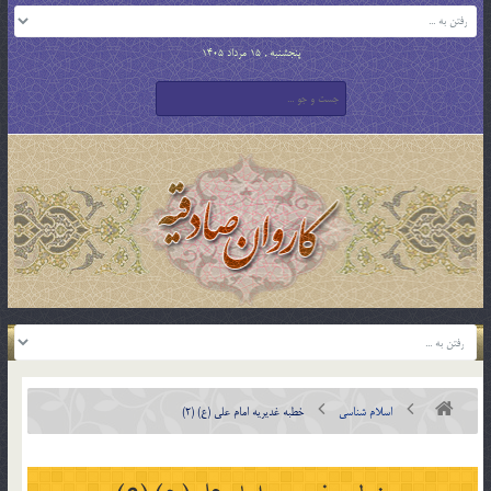
پنجشنبه , 15 مرداد 1405
اسلام شناسی
خطبه غديريه امام على (ع) (2)