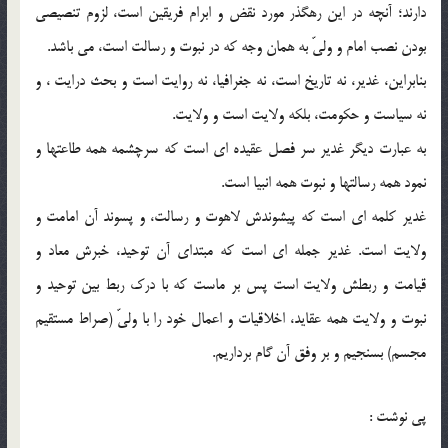
دارند؛ آنچه در اين رهگذر مورد نقض و ابرام فريقين است، لزوم تنصيصى
بودن نصب امام و ولىّ به همان وجه كه در نبوت و رسالت است، مى باشد.
بنابراين، غدير، نه تاريخ است، نه جغرافيا، نه روايت است و بحث درايت ، و
نه سياست و حكومت، بلكه ولايت است و ولايت.
به عبارت ديگر غدير سر فصل عقيده اى است كه سرچشمه همه طاعتها و
نمود همه رسالتها و نبوت همه انبيا است.
غدير كلمه اى است كه پيشوندش لاهوت و رسالت، و پسوند آن امامت و
ولايت است. غدير جمله اى است كه مبتداى آن توحيد، خبرش معاد و
قيامت و ربطش ولايت است پس بر ماست كه با درك ربط بين توحيد و
نبوت و ولايت همه عقايد، اخلاقيات و اعمال خود را با ولىّ (صراط مستقيم
مجسم) بسنجيم و بر وفق آن گام برداريم.
پی نوشت :