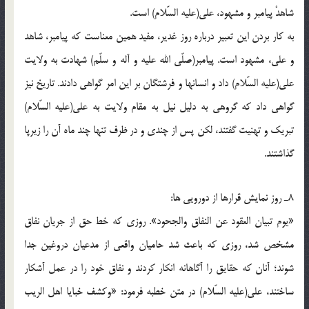
شاهدْ پيامبر و مشهود، على(علیه السّلام) است.
به كار بردن اين تعبير درباره روز غدير، مفيد همين معناست كه پيامبر، شاهد
و على، مشهود است. پيامبر(صلّی الله علیه و آله و سلّم) شهادت به ولايت
على(علیه السّلام) داد و انسانها و فرشتگان بر اين امر گواهى دادند. تاريخ نيز
گواهى داد كه گروهى به دليل نيل به مقام ولايت به على(علیه السّلام)
تبريك و تهنيت گفتند، لكن پس از چندى و در ظرف تنها چند ماه آن را زيرپا
گذاشتند.
8ـ روز نمايش قرارها از دورويى ها:
«يوم تبيان العقود عن النفاق والجحود». روزى كه خط حق از جريان نفاق
مشخص شد، روزى كه باعث شد حاميان واقعى از مدعيان دروغين جدا
شوند؛ آنان كه حقايق را آگاهانه انكار كردند و نفاق خود را در عمل آشكار
ساختند، على(علیه السّلام) در متن خطبه فرمود: «وكشف خبايا اهل الريب