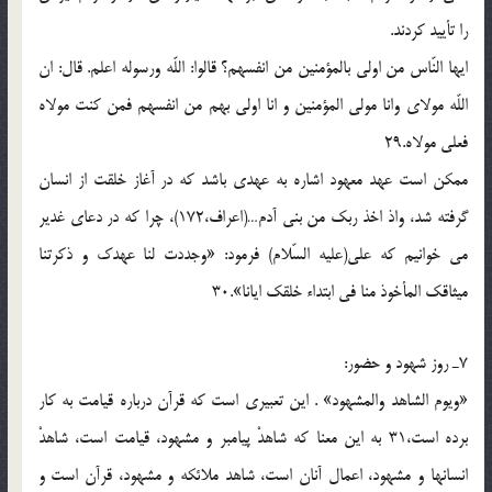
را تأييد كردند.
ايها النّاس من اولى بالمؤمنين من انفسهم؟ قالوا: اللّه ورسوله اعلم. قال: ان
اللّه مولاى وانا مولى المؤمنين و انا اولى بهم من انفسهم فمن كنت مولاه
فعلى مولاه.29
ممكن است عهد معهود اشاره به عهدى باشد كه در آغاز خلقت از انسان
گرفته شد، واذ اخذ ربك من بنى آدم…(اعراف،172)، چرا كه در دعاى غدير
مى خوانيم كه على(علیه السّلام) فرمود: «وجددت لنا عهدك و ذكرتنا
ميثاقك المأخوذ منا فى ابتداء خلقك ايانا».30
7ـ روز شهود و حضور:
«ويوم الشاهد والمشهود» . اين تعبيرى است كه قرآن درباره قيامت به كار
برده است،31 به اين معنا كه شاهدْ پيامبر و مشهود، قيامت است، شاهدْ
انسانها و مشهود، اعمال آنان است، شاهد ملائكه و مشهود، قرآن است و