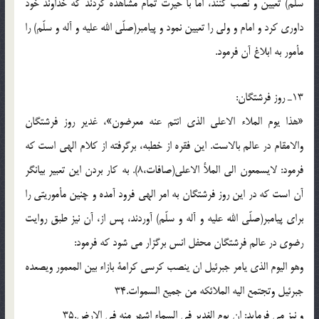
سلّم) تعيين و نصب كنند، اما با حيرت تمام مشاهده كردند كه خداوند خود
داورى كرد و امام و ولى را تعيين نمود و پيامبر(صلّی الله علیه و آله و سلّم) را
مأمور به ابلاغ آن فرمود.
13ـ روز فرشتگان:
«هذا يوم الملاء الاعلى الذى انتم عنه معرضون»، غدير روز فرشتگان
والامقام در عالم بالاست. اين فقره از خطبه، برگرفته از كلام الهى است كه
فرمود: لايسمعون الى الملأ الاعلى(صافات،8). به كار بردن اين تعبير بيانگر
آن است كه در اين روز فرشتگان به امر الهى فرود آمده و چنين مأموريتى را
براى پيامبر(صلّی الله علیه و آله و سلّم) آوردند، پس از، آن نيز طبق روايت
رضوى در عالم فرشتگان محفل انس برگزار مى شود كه فرمود:
وهو اليوم الذى يامر جبرئيل ان ينصب كرسى كرامة بازاء بين المعمور ويصعده
جبرئيل وتجتمع اليه الملائكه من جميع السموات.34
و نيز مى فرمايد: ان يوم الغدير فى السماء اشهر منه فى الارض.35