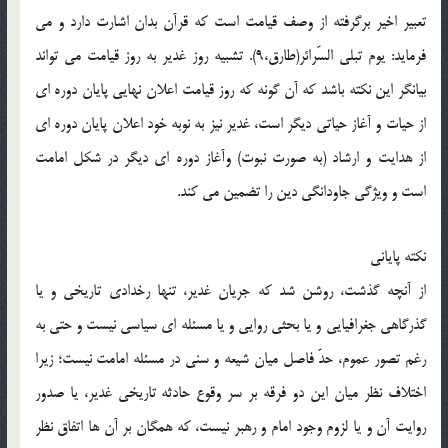
تعبير اخير برگرفته از وصف قيامت است كه قرآن بدان اشارت دارد و مى
فرمايد: يوم تبلى السّرائر(طارق،9). تشبيه روز غدير به روز قيامت مى تواند
بيانگر اين نكته باشد كه آن گونه كه روز قيامت اعلان نهايى پايان دوره اى
از حيات و آغاز حياتى ديگر است، غدير نيز به نوبه خود اعلان پايان دوره اى
از هدايت و ارشاد (به صورت نبوت) وآغاز دوره اى ديگر در شكل امامت
است و ويژگى جاودانگى دين را تضمين مى كند.
نكته پايانى
از آنچه گذشت، روشن شد كه جريان غدير، تنها رخدادى تاريخى و يا
گذرگاهى جغرافيايى و يا بحثى روايى و يا مسئله اى سياسى نيست و حتى به
رغم تصور عموم، حدّ فاصل ميان شيعه و سنى در مسئله امامت نيست؛ زيرا
اختلاف نظر ميان اين دو فرقه بر سر وقوع حادثه تاريخى غدير، يا صدور
روايت آن و يا لزوم وجود امام و رهبر نيست، كه همگان بر آن ها اتفاق نظر