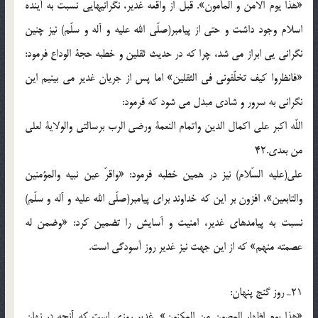
«هذا يوم الامن و المأمون». قبل از واقعه غدير، نگرانيهايى نسبت به آينده
اسلام وجود داشت و حتى از پيامبر(صلّی الله علیه و آله و سلّم) نيز چنين
نگرانى يى ابراز مى شد، چرا كه در حديث ثقلين و خطبه حجة الوداع فرمود:
«فانظروا كيف تخلّفونى فى الثقلين» اما پس از جريان غدير مى بينيم اين
نگرانى به سرور و شادى مبدل مى شود كه فرمود:
اللّه اكبر على اكمال الدين واتمام النعمة ورضى الرب برسالتى والولاية لعلى
من بعدى.42
على(علیه السّلام) نيز در همين خطبه فرمود: «واقرّ عين نبيه والمؤمنين
والتابعين»، افزون بر اين كه خداوند براى پيامبر(صلّی الله علیه و آله و سلّم)
نسبت به پيامدهاى غدير، امنيت و آسايش را تضمين كرد: «وضمن له
عصمته منهم» كه از اين جهت نيز غدير روز آسودگى است.
21ـ روز گنج پنهان:
«هذا يوم اظهار المصون من المكنون». غدير روزى است كه آنچه در نهان