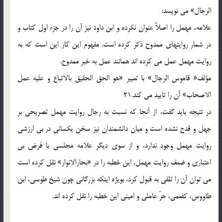
الرجال» مى نويسد:
علامه، مهمل را اصلاً عنوان نكرده و ابن داود نيز آن را در جزء اول كتاب و
در شمار روايتهاى ممدوح ذكر كرده است. مفهوم اين كار اين است كه به
روايت مهمل عمل مى كرده اند همانند عمل به خبر ممدوح.
مؤلف« قاموس الرجال» با تعبير «هو الحق الحقيق بالاتباع و عليه عمل
الاصحاب» آن را تاييد مى كند.21
در نتيجه بايد گفت، از آنجا كه نسبت به رجال روايت مهمل تصريحى بر
جهل و قدح نشده است و ميان دانشمندان نيز سخن يكسانى در بى ارزشى
روايت مهمل وجود ندارد، و از سوى ديگر علامه مجلسى با فرض بى
اعتبارى و ضعف روايت مهمل، اين خطبه را در «بحارالانوار» نقل كرده است
مى توان آن را تلقى به قبول كرد، بويژه اينكه بزرگانى چون شيخ طوسى، ابن
طاووس، كفعمى، حرّ عاملى و امينى اين خطبه را نقل كرده اند.