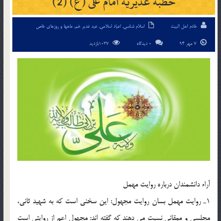
خطبه غديريه امام على (ع) (2)
خادم اهل البیت
اسلام شناسی
,
اعیاد اسلامی
,
عید غدیر خم
,
ماهها و روزهای خاص
7 مهر 94
0 دیدگاه
1037بازدید
آراء دانشمندان درباره روايت مهمل
1ـ روايت مهمل بسان روايت مجهول: اين سخنى است كه به شهيد ثانى،
مجلسى و ممقانى نسبت مى دهند كه گفته اند: مجهول اعم از روايتى است