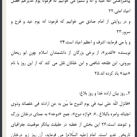
پيامبر(صلّی الله علیه و آله و سلّم) مى خوانيم كه فرمود: يوم غديرخم افضل
اعياد امتى.22
و در روايتى از امام صادق مى خوانيم كه فرمود: انه يوم عيد و فرح و
سرور.23
و يا مى فرمايد: اشرف و اعظم اعياد است.24
نويسنده «الغدير»، از برخى بزرگان از دانشمندان اسلام چون ابو ريحان
بيرونى، ابن طلحه شافعى و ابن خلكان نقل مى كند كه از اين روز با نام
«عيد» ياد كرده اند.25
2ـ روز بيان اراده خدا و روز بلاغ:
«فانزل اللّه على نبيه فى يوم الدوح ما بيّن به عن ارادته فى خلصائه وذوى
اجتبائه وامره بالبلاغ…». «واژه دوح»، جمع «دوحه» به معناى درختان بزرگ
و تنومند است،26 اين بخش از خطبه در حقيقت بيانگر موقعيت جغرافياى
تاريخى غدير است. امام (علیه السّلام) مى فرمايد، آن روز زير درختان