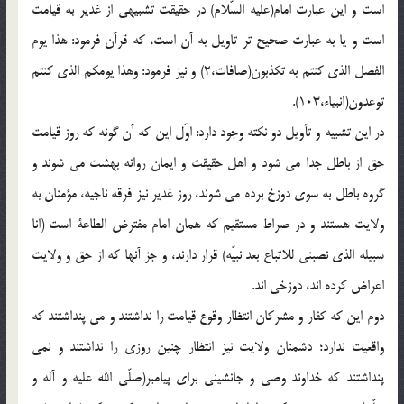
است و اين عبارت امام(علیه السّلام) در حقيقت تشبيهى از غدير به قيامت
است و يا به عبارت صحيح تر تاويل به آن است، كه قرآن فرمود: هذا يوم
الفصل الذى كنتم به تكذبون(صافات،2) و نيز فرمود: وهذا يومكم الذى كنتم
توعدون(انبياء،103).
در اين تشبيه و تأويل دو نكته وجود دارد: اوّل اين كه آن گونه كه روز قيامت
حق از باطل جدا مى شود و اهل حقيقت و ايمان روانه بهشت مى شوند و
گروه باطل به سوى دوزخ برده مى شوند، روز غدير نيز فرقه ناجيه، مؤمنان به
ولايت هستند و در صراط مستقيم كه همان امام مفترض الطاعة است (انا
سبيله الذى نصبنى للاتباع بعد نبيّه) قرار دارند، و جز آنها كه از حق و ولايت
اعراض كرده اند، دوزخى اند.
دوم اين كه كفار و مشركان انتظار وقوع قيامت را نداشتند و مى پنداشتند كه
واقعيت ندارد؛ دشمنان ولايت نيز انتظار چنين روزى را نداشتند و نمى
پنداشتند كه خداوند وصى و جانشينى براى پيامبر(صلّی الله علیه و آله و