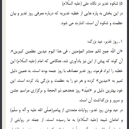
5) شكوه غدير در نگاه على (علیه السّلام)
در اين بخش به پاره هايى از خطبه غديريه كه درباره معرفى روز غدير و بيان
عظمت و شكوه آن است، اشارت مى شود.
1ـ روز غدير، عيد بزرگ:
«ان اللّه جمع لكم معشر المؤمنين ، فى هذا اليوم عيدين عظمين كبيرين».
آن گونه كه پيش از اين نيز يادآورى شد، هنگامى كه امام (علیه السّلام) اين
خطبه را ايراد فرمود، روز غدير مصادف با روز جمعه بوده است، به همين دليل
تعبير به «عيدين» كرده و هر دو را به عظمت و بزرگى ياد كرده است. اين
خود بهترين دليل بر «تعيّد» روز هجدهم ذو الحجة و برگزارى مراسم جشن
و سرور و بزرگداشت آن است.
در عيد بودن روز غدير، روايات متعددى از پيامبر(صلّی الله علیه و آله و سلّم)
و امامان شيعه (علیه السّلام) به ما رسيده است، از جمله در روايتى از