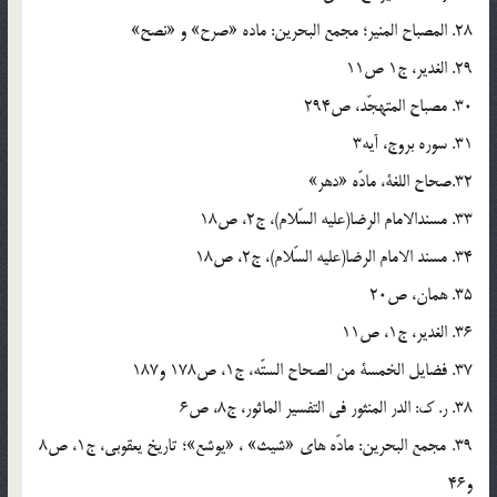
28. المصباح المنير؛ مجمع البحرين: ماده «صرح» و «نصح»
29. الغدير، ج1 ص11
30. مصباح المتهجّد، ص294
31. سوره بروج، آيه3
32.صحاح اللغة، مادّه «دهر»
33. مسندالامام الرضا(علیه السّلام)، ج2، ص18
34. مسند الامام الرضا(علیه السّلام)، ج2، ص18
35. همان، ص20
36. الغدير، ج1، ص11
37. فضايل الخمسة من الصحاح الستّه، ج1، ص178 و187
38. ر. ك: الدر المنثور فى التفسير الماثور، ج8، ص6
39. مجمع البحرين: مادّه هاى «شيث» ، «يوشع»؛ تاريخ يعقوبى، ج1، ص8
و46