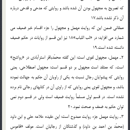
كه تصريح به مجهول بودن آن شده باشد و روايتى كه مدحى و قدحى درباره
آن ذكر نشده باشد.17
ممقانى ضمن اين كه روايت مهمل و مجهول را جزء اقسام خبر ضعيف مى
شمارد مى افزايد: در «لب اللباب»18 نيز اين قسم از روايات در حكم ضعيف
دانسته شده است.19
2ـ مهمل، مجهول لغوى است: اين گفته محمّدباقر استرآبادى در «رواشح»
است، كه معتقد است مجهول بر دو قسم است: مجهول اصطلاحى، يعنى
روايتى كه پيشوايان رجال نسبت به يكى از راويان آن حكم به جهالت نموده
باشد، و مجهول لغوى يعنى روايتى كه از راوى آن در كتابهاى رجالى نام برده
نشده است. در قسم اول مسلماً روايت ضعيف است ولى در قسم دوم نمى
توان حكم به ضعف و صحت نمود.20
3ـ روايت مهمل جزء روايت ممدوح است: اين عقيده علامه حلى و ابن داود
(محمّد بن احمد بن داود) و گذشتگان از رجاليان است. مولف «قاموس