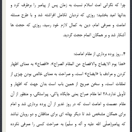
چرا كه نگرانى امت اسلام نسبت به زمان پس از پيامبر را برطرف كرد و
بدانها اميد بخشيد؛ روزى كه نردبان تكامل افراشته شد و با طرح مسئله
امامت و معرفى امام، دين به كمال لازم خود رسيد، روزى كه حجت ها
آشكار شد و بر همگان اتمام حجت گرديد.
4ـ روز پرده بردارى از مقام امامت:
«هذا يوم الايضاح والافصاح عن المقام الصراح». «افصاح» به معناى اظهار
كردن و مرادف با «ايضاح» است، و صراحت به معناى خالص بودن چيزى از
تعلقات است، و سخن صريح از همين باب است بدان جهت كه اظهار و
تأويل ندارد.28 اما مقام صراح يعنى جايگاه پاكى، پيراستگى، و منظور از آن
مقام عصمت و امامت است كه در روز غدير از آن پرده بردارى شد و امام
براى همگان مشخص شد تا ديگر بهانه اى براى منافقان و دو رويان نباشد
كه پيامبر(صلّی الله علیه و آله و سلّم) به صراحت كسى را معرفى نكرده