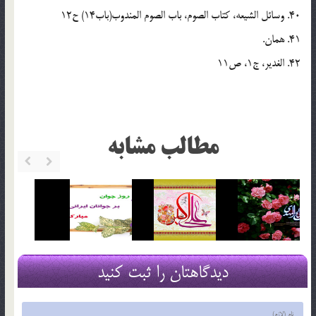
40. وسائل الشيعه، كتاب الصوم، باب الصوم المندوب(باب14) ح12
41. همان.
42. الغدير، ج1، ص11
مطالب مشابه
دیدگاهتان را ثبت کنید