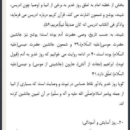
بخش از خطبه امام به تعلق روز غدير به برخى از انبيا و اوصيا چون ادريس،
شيث، يوشع و شمعون اشارت مى كند، قرآن كريم درباره ادريس مى فرمايد:
واذكر فى الكتاب ادريس انه كان صديقاً نبياً(مريم،56).
شيث، به حسب تاريخ، وصى حضرت آدم بوده است؛ يوشع نيز جانشين
حضرت موسى(علیه السّلام)،39 و شمعون جانشين حضرت عيسى(علیه
السّلام) بوده است.40 در ادامه روايت مى خوانيم كه روز غدير به آدم (قبول
توبه)، ابراهيم (نجات از آتش)، هارون (جانشينى از موسى) و عيسى(علیه
السّلام) تعلّق دارد.41
گويا روز غدير يادآور نقاط حساس در نبوت و وصايت است كه بسيارى از انبيا
از جمله پيامبر اسلام(صلّی الله علیه و آله و سلّم) در آن تعيين جانشين كرده
اند.
20ـ روز آسايش و آسودگى: