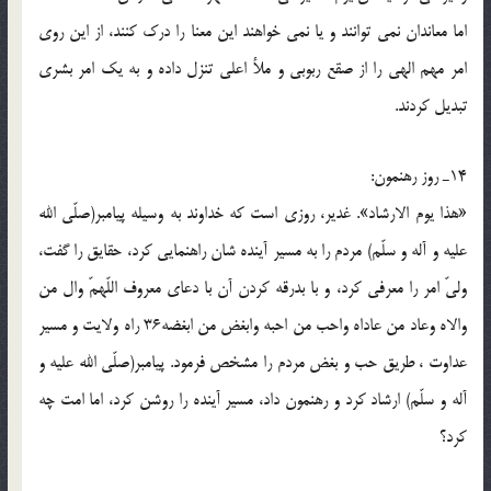
اما معاندان نمى توانند و يا نمى خواهند اين معنا را درك كنند، از اين روى
امر مهم الهى را از صقع ربوبى و ملأ اعلى تنزل داده و به يك امر بشرى
تبديل كردند.
14ـ روز رهنمون:
«هذا يوم الارشاد». غدير، روزى است كه خداوند به وسيله پيامبر(صلّی الله
علیه و آله و سلّم) مردم را به مسير آينده شان راهنمايى كرد، حقايق را گفت،
ولىّ امر را معرفى كرد، و با بدرقه كردن آن با دعاى معروف اللّهمّ وال من
والاه وعاد من عاداه واحب من احبه وابغض من ابغضه36 راه ولايت و مسير
عداوت ، طريق حب و بغض مردم را مشخص فرمود. پيامبر(صلّی الله علیه و
آله و سلّم) ارشاد كرد و رهنمون داد، مسير آينده را روشن كرد، اما امت چه
كرد؟