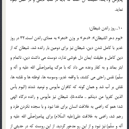
نمايد.
10ـ روز راندن شيطان:
«يوم دحر الشيطان». «دحر» بر وزن «دهر» به معناى راندن است.32 در روز
غدير با كامل شدن دين، شيطان نيز براى دومين بار رانده شد، شيطان كه از
دين كامل و حقيقت ايمان دل خوشى ندارد، دوست مى داشت دين، ناتمام و
ابتر بماند و به كفار وعده مى داد كه با مرگ پيامبر(صلّی الله علیه و آله و
سلّم) نفس راحتى مى كشند، با واقعه غدير، وسوسه ها، توطئه ها و نقشه ها،
نقش بر آب شد و همان گونه كه كافران مأيوس و نوميد شدند (اليوم يأس
الذين كفروا من دينكم ـ مائده،5)، شيطان نيز مأيوس و رانده درگاه الهى
شد؛ همو كه راضى به خلافت انسان براى خدا نبود و با سجده نكردن طرد و
رجم شد، راضى به خلافت على(علیه السّلام) براى پيامبر(صلّی الله علیه و
آله و سلّم) نيز نبود و از اين رو مدحور گرديد. از اين روست كه در حديثى از