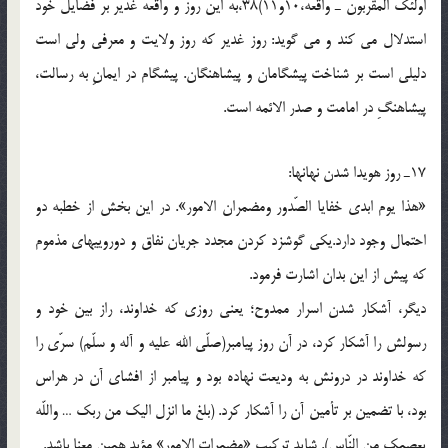
اولئك المقربون ـ واقعه،10و11)38،به اين روز و واقعه غدير بر فضايل خود
استدلال مى كند و مى گويد: روز غدير كه روز ولايت و معرفى ولى است
دليلى است بر شناخت پيشگامان و پيشاهنگان. پيشگام در ايمانِ به رسالت،
پيشاهنگِ در امامت و صدر الائمه است.
17ـ روز هويدا شدن نهانها:
«هذا يوم ابدى خفايا الصّدور ومضمران الامور». در اين بخش از خطبه دو
احتمال وجود دارد.يكى گوشزد كردن مجدد جريان نفاق و دوروييهاى مذموم
كه پيش از اين بدان اشارت فرمود.
ديگر، آشكار شدن اسرار ممدوح؛ يعنى روزى كه خداوند، راز بين خود و
رسولش را آشكار كرد، در آن روز پيامبر(صلّی الله علیه و آله و سلّم) سرّى را
كه خداوند در درونش به وديعت نهاده بود و پيامبر از افشاى آن در هراس
بود، با تضمين بر تأمين آن را آشكار كرد. (بلغ ما انزل اليك من ربك … واللّه
يعصمك من النّاس). شايد تركيب «مضمرات الامور» مؤيد همين معنا باشد.