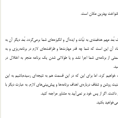
يكنواخت بهترين مكان است.
ُعد مهم هدفمندي به نيّات و ايده‌آل و انگيزه‌هاي شما برمي‌گردد. بُعد ديگر آن به
د آن اين است كه شما چه قدر مهارت‌ها و ظرافت‌هاي لازم در برنامه‌ريزي و به
تي از برنامه‌ي شما اجرا نشد و يا طولاني شدن يك برنامه منجر به اختلال در
يد.
هيم كرد، اما براي اين كه در اين قسمت هم به نتيجه‌اي رسيده‌باشيم به اين
ت روشن و شفاف درباره‌ي اهداف برنامه‌ها و پيش‌بيني‌هاي لازم. به عبارت ديگر با
داشت. اگر از پس خود بر نمي‌آييد به مشاور مراجعه كنيد.
ي‌خواهيد بكنيد.