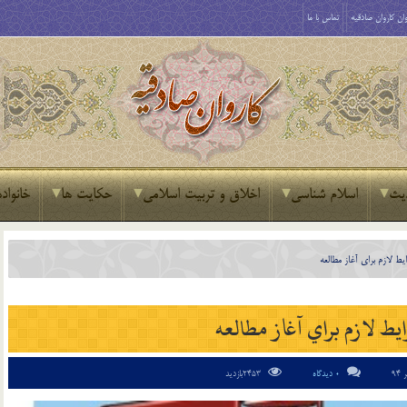
ان کاروان صادقیه
تماس با ما
یث
اسلام شناسی
اخلاق و تربیت اسلامی
حکایت ها
خانواده
يط لازم براي آغاز مطالعه
ط لازم براي آغاز مطالعه
0 دیدگاه
2453بازدید