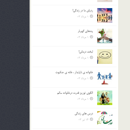
ردپاى ما در زندگى!
1 مرداد 03
پندهاي گهربار
1 مرداد 03
لبخند درمانى!
1 مرداد 03
خانواده ي ناپايدار ، خانه ي عنکبوت
1 مرداد 03
الگوي توزيع قدرت درخانواده سالم
1 مرداد 03
درس هاي زندگي
16 تیر 03