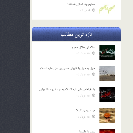
محارم چه کساني هستند؟
16 تیر 03
تازه ترین مطالب
سلام ای هلال محرم
25 خرداد 05
منزل به منزل با کاروان حسین بن علی علیه السلام
25 خرداد 05
پاسخ امام زمان علیه السلام به چند شبهه عاشورایی
25 خرداد 05
من سرزمین کربلا
25 خرداد 05
بیعت با عاشورا