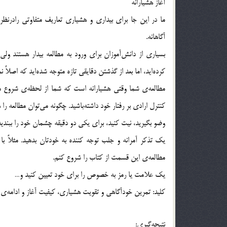
آغاز هشيارانه
ما در اين جا براي بيداري و هشياري تعاريف متفاوتي رادرنظ
آگاهانه.
بسياري از دانش‌آموزان براي ورود به مطالعه بيدار هستند ول
كرده‌ايد، اما بعد از گذشتن دقايقي تازه متوجه شده‌ايد كه اصلاٌ
مطالعه‌ي شما وقتي هشيارانه است كه شما از لحظه‌ي شروع مطا
كنترل ارادي بر رفتار خود داشته‌باشيد. چگونه مي‌توان مطالعه را 
وضو بگيريد، نيت كنيد، براي يكي دو دقيقه چشمان خود را ببنديد
يك تذكر آمرانه و جلب توجه كننده به خودتان بدهيد. مثلاً ب
مطالعه‌ي اين قسمت از كتاب را شروع كنم.
يك علامت يا رمز به خصوص را براي خود تعيين كنيد و…
كليد: تمرين خودآگاهي و تقويت هشياري، كيفيت آغاز و ادامه‌ي م
نتيجه‌گيري: