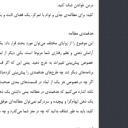
درس خواندن شك كنيد.
كليد: براي مطالعه‌ي جدّي و توام با تمركز، يك فضاي ثابت و 
هدفمندي مطالعه
اين موضوع را از زواياي مختلف مي‌توان مورد بحث قرار داد. يك ب
آرامش ذهني و نظم رفتاري شما مربوط است. يكي ديگر از ابعا
خصوص پيش‌بيني تغييرات به خرج دهيد. يعني اين كه اگر قسم
برنامه‌هاي ديگر شد چه طرح‌هاي هدفمندي را پيش‌بيني كرده‌باش
اگر چه درخصوص هر يك از ابعاد در قسمت‌هاي بعدي صحبت خوا
نكته اشاره مي‌كنيم كه هدفمندي در مطالعه يعني داشتن يك ذهني
يك ذهن ابهام‌گرا و پيچيده و سردرگم نمي‌توان مطالعه‌اي موفق 
كليد: بايد به طور شفاف بدانيد كه چه در مغز شما مي‌گذرد و چه م