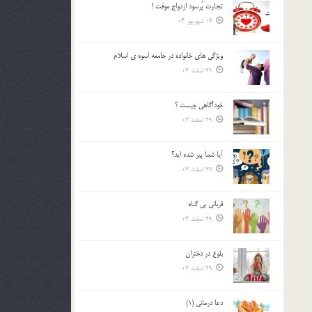
تجارت پُرسود ازدواج موقت !
بالا
16 شهریور 04
و
پایین
استفاده
ويژگي هاي خانواده در جامعه اسوه ي اسلام
کنید.
29 اسفند 03
خودآگاهى چيست ؟
29 اسفند 03
آیا شما پیر شده اید؟
29 اسفند 03
قرباني بي گناه
29 اسفند 03
بلوغ در دختران
29 اسفند 03
دعا درمانی (1)