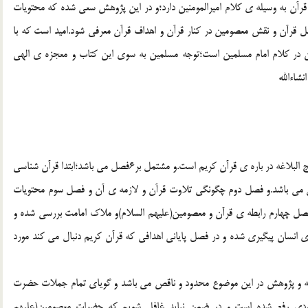
قرآن به وسیله ی کلام امیرالمومنین دارد؛و در این پژوهش سعی شده که محتویات
ابل قرآن و نقش معصومین در کنار قرآن و اهداف قرآن معرفی شود.امید است که با
در کلام امام مسلمین است؛توجه مسلمین به سوی این کتاب و معجزه ی الهی
شاءالله
این پژوهش بررسی کلام امیر المومنین(علیه السلام) درکتاب نهج البلاغه در باره ی قرآن کریم است.و مشتمل بر6فصل می باشد؛ابتدا قرآن شناسی
نی می باشد.و فصل دوم چگونگی تلاوت قرآن و لازمه ی آن و فصل سوم محتویات
 فصل چهارم رابطه ی قرآن و معصومین(علیهم السلام)و ملاک امامت بررسی شده و
ی انسان پیگیری شده و در فصل پایانی اهدافی که قرآن کریم دنبال می کند مورد
اله و پژوهش در این موضوع محدود و ناقص می باشد و گویای تمام جملات حضرت
ودی رفع شده است و در ضمن نباید غافل شویم که حضرات معصومین(علیهم