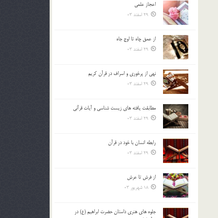
اعجاز علمی
بالا
29 اسفند 03
و
پایین
استفاده
از عمق چاه تا اوج جاه
کنید.
29 اسفند 03
نهي از پرخوري و اسراف در قرآن کريم
29 اسفند 03
مطابقت یافته های زیست شناسی و آیات قرآنی
29 اسفند 03
رابطه انسان با خود در قرآن
29 اسفند 03
از فرش تا عرش
18 شهریور 03
جلوه هاي هنري داستان حضرت ابراهيم (ع) در