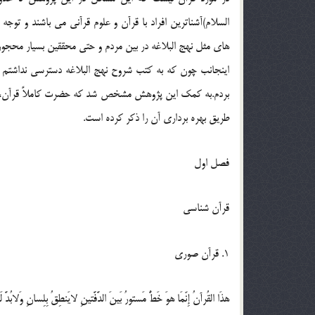
السلام)آشناترین افراد با قرآن و علوم قرآنی می باشند و توجه
های مثل نهج البلاغه در بین مردم و حتی محققین بسیار محجور 
اینجانب چون که به کتب شروح نهج البلاغه دسترسی نداشتم از ن
بردم.به کمک این پژوهش مشخص شد که حضرت کاملاً قرآن،منافع 
طریق بهره برداری آن را ذکر کرده است.
فصل اول
قرآن شناسی
1. قرآن صوری
هذَا القُرآنُ إِنّمَا هوَ خَطٌّ مَستورُ بَینَ الدَّفَّتینِ لایَنطِقُ بِلِسانِ وَلابُدَّ 