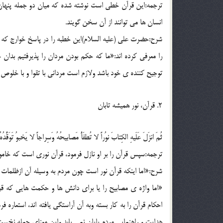
ترجمه:این قرآن خطی است نوشته شده که میان دو جمله پنهان 
انسان ها می توانند از آن سخن گویند.
شرح:حضرت علی (علیه السلام)این خطبه را در پاسخ خوارج که 
را معرفی کرده اند:«ما که حکم بودن مردان را پذیرفتیم بدان
توجیح کننده ی خود باشد ولازم است مردانی با تقوا و با خلوص آن 
2. قرآن، نور همیشه تابان
ثُمَ انزَلَ عَلَیهِ الکِتابَ نوُراً لا تُطفَأُ مَصابیحُهُ وَسِراجاً لا یَخبوُ تَوَقُّدُهُ
ترجمه:سپس قرآن را بر او نازل فرمود، قرآن نوری است که خام
شرح:«اما اینکه قرآن نور است چون مردم به وسیله آن ازظلمات 
«اما واژه ی مصابیح را یا برای دانش ها و حکمت هایی که قرآ
احکام قرآن را به کار بسته وبه آن آراستگی یافته اند، استعا
هدایت و راهنمایی مردم پایان نمی یابد واین معنای جمله نخست را