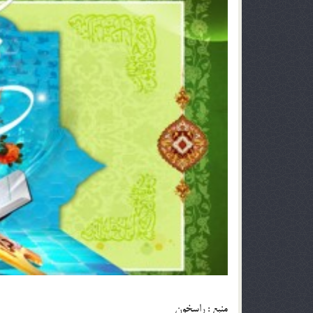
منبع : راسخون