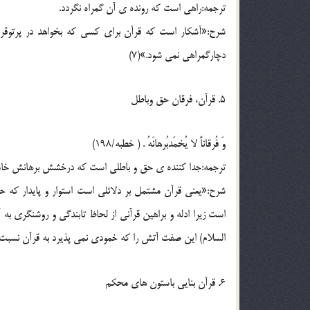
ترجمه:راهی است که رونده ی آن گمراه نگردد.
شرح:«آشکار است که قرآن برای کسی که بخواهد در پرتوقر
دچارگمراهی نمی شود.»(7)
5. قرآن، فرقان حق وباطل
وَ فُرقاناً لا یُخمَدبُرهانَهُ . ( خطبه/198)
ترجمه:جدا کننده ی حق و باطلی است که درخشش برهانش خام
شرح:«یعنی قرآن مشتمل بر دلائلی است استوار و پایدار که ح
است زیرا ادله و براهین قرآنی از لحاظ تابندگی و روشنگری ب
السلام) این صفت آتش را که خمودی نمی پذیرد به قرآن نسبت د
6. قرآن بنایی باستون های محکم