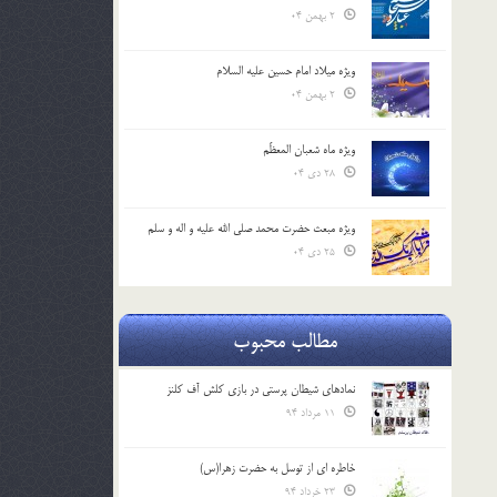
2 بهمن 04
ویژه میلاد امام حسین علیه السلام
2 بهمن 04
ویژه ماه شعبان المعظّم
28 دی 04
ویژه مبعث حضرت محمد صلی الله علیه و اله و سلم
25 دی 04
مطالب محبوب
نمادهای شیطان پرستی در بازی کلش آف کلنز
11 مرداد 94
خاطره ای از توسل به حضرت زهرا(س)
23 خرداد 94