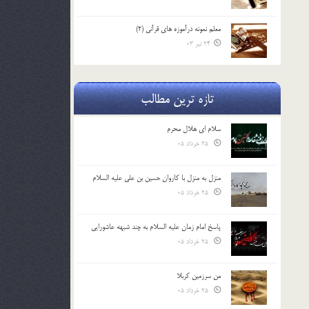
معلم نمونه درآموزه هاي قرآني (2)
24 تیر 03
تازه ترین مطالب
سلام ای هلال محرم
25 خرداد 05
منزل به منزل با کاروان حسین بن علی علیه السلام
25 خرداد 05
پاسخ امام زمان علیه السلام به چند شبهه عاشورایی
25 خرداد 05
من سرزمین کربلا
25 خرداد 05