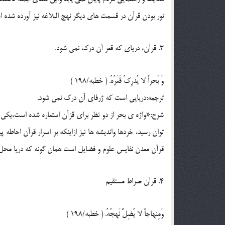
نور بودن قرآن در قسمت های دیگر نهج البلاغه نیز آورده شده اس
3. قرآن، دریای که قعر آن درک نمی شود.
وَ بَحراً لا یُدرِکُ قَعَرُهُ. ( خطبه/198 )
ترجمه:دریایی است که ژرفای آن درک نمی شود.
شرح:«واژه ی بحر از دو نظر برای قزآن استعاره شده است،یکی ا
توان رسید، خردها واندیشه ها نیز ازاینکه بر اسرار قرآن احاطه
قرآن معدن نفایس علوم و فضایل است همان گونه که دریا محل گ
4. قرآن صراط مستقیم
وَمِنهاجاً لا یُضِلُّ نَهجُهُ. ( خطبه/198 )