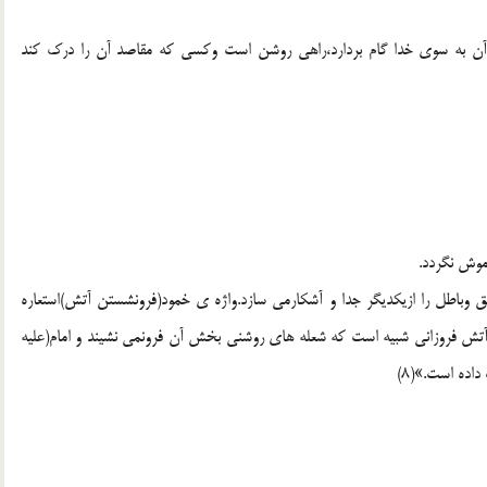
آن به سوی خدا گام بردارد،راهی روشن است وکسی که مقاصد آن را درک کند
وش نگردد.
ق وباطل را ازیکدیگر جدا و آشکارمی سازد.واژه ی خمود(فرونشستن آتش)استعاره
ه آتش فروزانی شبیه است که شعله های روشنی بخش آن فرونمی نشیند و امام(علیه
اده است.»(8)