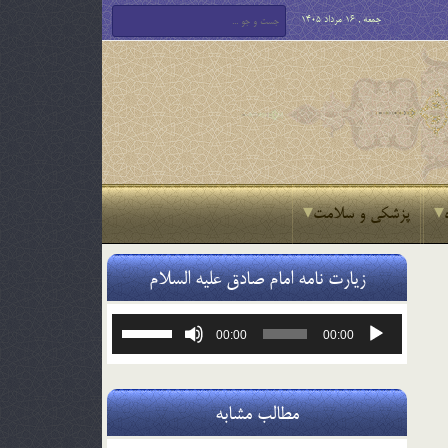
جمعه , 16 مرداد 1405
پزشکی و سلامت
زیارت نامه امام صادق علیه السلام
پخش‌کننده
برای
00:00
00:00
صوت
افزایش
یا
کاهش
صدا
مطالب مشابه
از
کلیدهای