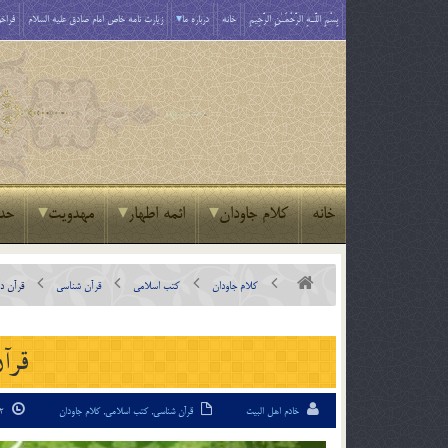
بِسْمِ اللَّـهِ الرَّحْمَـٰنِ الرَّحِيمِ
خانه
درباره ما
زیارت نامه خاص امام صادق علیه السلام
فراخو
خانه
کلام جاودان
ائمه اطهار
مهدویت
حد
کلام جاودان
کتب اسلامی
قرآن شناسی
قرآن در
قرآن
خادم اهل البیت
قرآن شناسی
,
کتب اسلامی
,
کلام جاودان
12 مهر 94