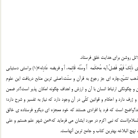
 دلائل روشن برای هدایت خلق فرستاد.
قال رسول الله (صلی الله علیه و آله و سلّم):«اَلعِلمُ ثَلَاثه وَمَاسِوَی ذَلِکَ فَهُو فَضلٌ،آیه مُحکَمه ٲَوسُنّه قَائِمه،ٲو فریضه عَادِِله»(1) براستی دستیابی
ذهب تشیّع،چاره ای جز رجوع به قرآن و سنّت،اصلی ترین منابع دریافت این علوم
ن و چگونگی ارتباط انسان با آن و ارزش و اهداف چگونه امکان پذیر است؟در ضمن
 ژرف دارد و احکام و قوانین کلّی در آن وجود دارد که نیاز به تفسیر و شرح دارد؛
د؟واضح است که فرد یا افرادی هستند که خود معجزه ای دیگرو فرستاده ی خالق
 السلام)است که نبی اکرم در مورد ایشان می فرماید که«من شهر علم هستم و علی
نهج البلاغه بهترین کتاب و جامع ترین آنهاست.