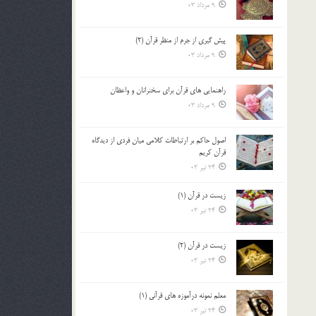
9 مرداد 03
پيش گيري از جرم از منظر قرآن (2)
9 مرداد 03
راهنمایی های قرآن برای سخنرانان و واعظان
9 مرداد 03
اصول حاكم بر ارتباطات كلامى ميان فردى از ديدگاه
قرآن كريم
24 تیر 03
زیست در قرآن (1)
24 تیر 03
زیست در قرآن (2)
24 تیر 03
معلم نمونه درآموزه هاي قرآني (1)
24 تیر 03