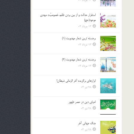
13 مرداد 03
استقرار عدالت و از بين بردن ظلم، خصوصيّت مهدي
موعود(عج)
13 مرداد 03
برجسته ترين شعار مهدويت (1)
13 مرداد 03
برجسته ترين شعار مهدويت (2)
13 مرداد 03
ابزارهاي برگزيده آخر الزماني شيطان!
28 تیر 03
احياي دين در عصر ظهور
28 تیر 03
جنگ جهاني آخر
28 تیر 03