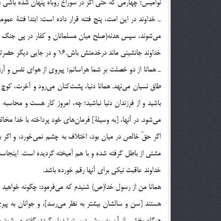
نواميس؛ چهارمي كه حتي اگر در سوراخ روباه پنهان شده باشي دچ
ـ خداوند در اين امت، پنج فتنه قرار داده است: ابتدا فتنة ع
مي‌شوند، سپس هدنه(صلح ميان مسلمانان و كفار در پي جنگ و 
خداوند جانشيني ماند درخدمتش باش.16 و در جايي ديگر حضرتش حيوان‌ساني مردم را ناشي از فتنة كور، پيچيده و گنگ پنجم خوانده‌اند.17
ـ همانا از دو خصلت بر شما هراسانم؛ پيروي از هواي نفس و آرز
طاق نسيان مي‌نهد. همانا دنيا، پشت‌كنان مي‌رود و آخرت، كوچ
باشيد و از فرزندان دنيا نباشيد؛ چه، امروز كار هست و محاسبه
مي‌شود. در آنها، [به وسيلة] فرمان‌هاي خود پرداخته با خدا مخا
اگر حقّ خالص در ميان بود، اختلاف به چشم نمي‌خورد، و اگر
مشتي از باطل گرفته شده و با هم آميخته گرديده است. اينجاست
خداوند عاقبت نيكي براي آنها رقم خورده باشد.
همانا من از رسول خدا(ص) شنيدم كه مي‌فرمود: چگونه خواهيد بود
هستند [سن و سالشان بيشتر به نظر مي‌رسد]، و جوانان به پيري
هرگاه بخشي از آن به روش درست تبديل گردد، گفته مي‌شود س