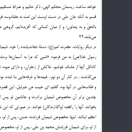
خواهد ساخت. ريسمان محكم الهي، ذكر حكيم و صراط مستقيم ا
قسم به آنكه جان علي در دست اوست اين امت به هفتادوسه فرقه ت
مي‌يابند.22
در ديگر روايات، حضرت امير(ع)، دستة نجات‌يابنده را خود، شيعيانشان23 و تمام پيروانشان24 معرفي نمو
رسول خدا(ص) به من فرمود: «شبي كه مرا به آسمان‌ها بردند
كاه‌گل آنها از مشك خوشبو، خاكش از زعفران، و داراي ميوه، ن
مي‌گذشت ـ در كنار آن دو نهر، خيمه‌ها و غرفه‌هايي بنا شده، بو
و طناب‌هايي در آنها بود. گفتم: اي حبيب من جبرئيل، اين قص
چندين برابر آن مخصوص شيعيان برادرت و جانشين تو پس از تو
بخوانند. آنها را رافضه (واگذارندگان) خوانند، در صورتي كه اين 
اعظم اينانند. اينها مخصوص شيعيان فرزندت حسن، پس از او، 
از او، براي شيعيان فرزندش محمد بن علي، پس از او، مخصوص