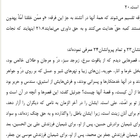
ست.20
قسيم مي‌شوند كه همة آنها در آتشند به جز اين فرقه: «و ممّن خلقنا أمّةٌ يهدون
بالحقّ و به يعدلون؛ و از ميان كساني كه آفريده‌ايم، گروهي هستند كعبه حقّ هدايت مي‌كنند و به حق داوري مي‌نمايند».21 اينهايند كه نجات
ده‌اند:
، قصرهايي ديدم كه از ياقوت سرخ، زبرجد سبز، درّ و مرجان و طلاي خالص بود،
خل خرما و انار، حوريه، زن‌هاي زيبا و نهرهاي شير و عسل كه بر روي درّ و جواهر
دند و در آنها خدمتكارها و پسراني بودند، و فرش‌هايش از استبرق، سندس و حرير بود
رها از آن كيست، و قصة آنها چيست؟ جبرئيل گفت: اين قصرها و آنچه در آن است و
 بر امّت، علي است. ايشان را در آخر الزمان به نامي كه ديگران را آزار دهد،
نام براي آنان زينت است، زيرا ايشان باطل را واگذارده و به حق چنگ زده‌اند، و سواد
براي شيعيان برادرش حسين، پس از او، براي شيعيان فرزندش علي بن الحسين، بعد
 شيعيان فرزندش جعفر بن محمد، پس از او، براي شيعيان فرزندش موسي بن جعفر،