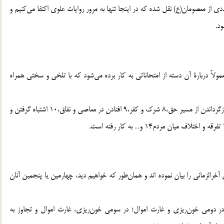
دي از معصومان(ع) نقل شده كه در اينجا تنها به مرور روايات علوي اكتفا مي‌كنيم و
ود.
 امتحان و آزمودن معنا كرده‌اند5. اين واژه معمولاً دربارة آن دسته از امتحاناتي به كار برده مي‌شود كه با تلخي و سختي همراه
در قرآن كريم، اين واژه علاوه بر اين معنا،7 براي بستن راه و بازگرداندن از مسير حق،8 شرك و كفر،9 افتادن در معاصي و نفاق،10 اشتباه گرفتن و
رالزماني را بيان نموده اند و همان‌طور كه خواهيم ديد، چهارمين يا پنجمين آنان
 در دومي خون‌ريزي و غارت اموال؛ در سومي خون‌ريزي، غارت اموال و تجاوز به