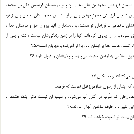
ي شيعيان فرزندش محمد بن علي بعد از او؛ و براي شيعيان فرزندش علي بن محمد،
اي شيعيان فرزندش محمدِ مهدي پس از اوست. اي‌ محمد اينان امامان پس از تو،
نشان ـ تمامي ـ فرزندان تو هستند، و دوستداران آنها پيروان حق و دوستان خدا و
ق نموده و از آن پيروي كرده‌اند، آنها را در زمان زندگي‌شان دوست داشته و پس از
 كنند. رحمت خدا بر ايشان باد زيرا او آمرزنده و مهربان است».25
فرق اسلامي به ايشان محبت مي‌ورزند و ولايتشان را قبول دارند.26
ل مي‌كشانند و به عكس.27
ت كه ايشان از رسول خدا(ص) نقل نمودند كه فرمود:
همان‌طور كه سُرب در آتش آب مي‌شود، و سبب آن نيست مگر اينكه فتنه‌ها و
 تغيير و بر طرف ساختن آنها را ندارند.28
ن پست تر شمرده خواهند شد.29