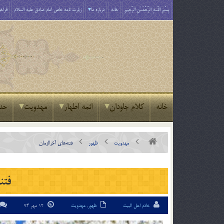
بِسْمِ اللَّـهِ الرَّحْمَـٰنِ الرَّحِيمِ
خانه
درباره ما
زیارت نامه خاص امام صادق علیه السلام
فراخو
خانه
کلام جاودان
ائمه اطهار
مهدویت
حد
مهدویت
ظهور
فتنه‌های آخرالزمان
فتن
خادم اهل البیت
ظهور
,
مهدویت
12 مهر 94