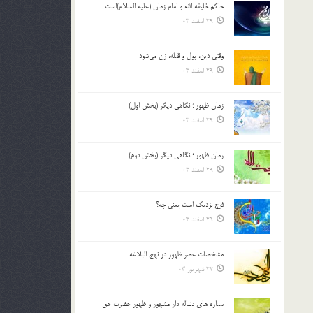
حاکم خليفه الله و امام زمان (علیه السلام)است
بالا
29 اسفند 03
و
پایین
استفاده
وقتی دین، پول و قبله، زن می‌شود
کنید.
29 اسفند 03
زمان ظهور ؛ نگاهی دیگر (بخش اول)
29 اسفند 03
زمان ظهور ؛ نگاهی دیگر (بخش دوم)
29 اسفند 03
فرج نزدیک است یعنی چه؟
29 اسفند 03
مشخصات عصر ظهور در نهج البلاغه
22 شهریور 03
ستاره های دنباله دار مشهور و ظهور حضرت حق