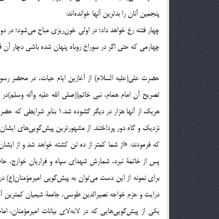
پنجمين آنان را بدترين آنها خوانده‌اند:
چهار فتنه رخ خواهد داد؛ در اولي خون‌ريزي مباح مي‌شود؛ در 
چهارمي كه حتي اگر در سوراخ روباه پنهان شده باشي دچار آن ف
حضرت علي(علیه السلام) از آغازين ايام حيات، در محضر رسول 
تصريح آن امام همام، نبي خاتم((صلی الله علیه وآله وسلم)در
هريك از آنها هزار در ديگر گشو
نزديك و گاه دور پرداختند. از مشهورترين پيش‌گويي‌هاي ايشا
پس از خاتمة نبرد، شمارش شهداي سپاه و فراريان خوارج، حاضر
درايت و حزم خواجه نصيرالدين طوسي، جامعة شيعيان كمترين آس
يكي از پيش‌گويي‌هايي كه در لابه‌لاي بيانات اميرمؤمنان، ام