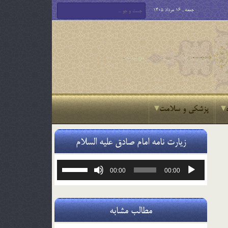
جمعه , 16 مرداد 1405
پزشکی و سلامت
زیارت نامه امام صادق علیه السلام
پخش‌کننده
برای
00:00
00:00
صوت
افزایش
یا
کاهش
صدا
مطالب مشابه
از
کلیدهای