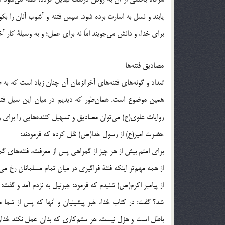
يابند و نسل به اسارت برده شود. سپس فتنه و آشوب آنان را بكوبد
براي خدا، و دانش مي‌جويند امّا نه براي عمل؛ و به وسيلة كار آخرت
مصاديق فتنه‌ها
تعداد و گونه‌هاي فتنه‌هاي آخرالزمان آن چنان زياد است كه به
همين موضوع است. همان‌طور كه ديديم در ميان اين سيل فتنه‌ها
روايات علوي(ع) مي‌توان مصاديق و تسهيل كننده‌هايي را براي و
حضرت امير(ع) از رسول خدا(ص) نقل كرده كه فرمودند:
براي امتم بيش از هر چيز از گمراهي پس از معرفت، فتنه‌هاي گمر
از همه مهم‌تر اينكه فتنة فراگيري در ميان تمام مسلمانان رخ مي‌
از پيامبر اكرم(ص) شنيدم كه فرمود: جبرئيل به نزدم آمد و گفت: ي
شد؟ گفت: در كتاب خدا، خبر پيشينيان و آنها كه پس از شما 
باطل است و هزل نيست. هر ستم‌كاري كه بدان عمل نكند خداون