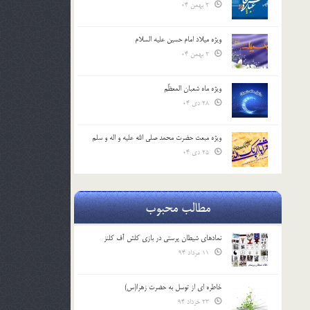
2 بهمن 04
ویژه میلاد امام حسین علیه السلام
2 بهمن 04
ویژه ماه شعبان المعظّم
28 دی 04
ویژه مبعث حضرت محمد صلی الله علیه و اله و سلم
25 دی 04
مطالب محبوب
نمادهای شیطان پرستی در بازی کلش آف کلنز
11 مرداد 94
خاطره ای از توسل به حضرت زهرا(س)
23 خرداد 94