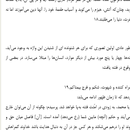
، چنان‌كه آتش، هيزم را مي‌كوبد و آسياب طعمة خود را. آنها دين مي‌آموزند اما نه
، دنيا را مي‌طلبند.18
 طور عادي اولين تصوري كه براي هر شنونده اي از شنيدن اين واژه به وجود مي‌آيد،
 چهار يا پنج مورد بيش از ديگر موارد، انسان‌ها را مبتلا مي‌سازد. در بعضي از
قوع در فتنه يافت:
اه كننده و شهوت، شكم و فرج بيمناكم.19
دهد كه تا زمان ظهور ادامه مي‌يابد:
ا محمد، به زودي در امّتت فتنه به‌پا خواهد شد. پرسيدم: چگونه از آن مي‌توان خارج
مي‌آيند و حكم (آنچه) مابين شما (رخ مي‌دهد) آمده است. [آن] فاصل ميان حق و
د او را درهم مي‌شكند و هر كس جز در آن به دنبال هدايت باشد خداوند گمراهش