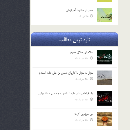
مصر در احادیث آخرالزمان
28 تیر 03
تازه ترین مطالب
سلام ای هلال محرم
25 خرداد 05
منزل به منزل با کاروان حسین بن علی علیه السلام
25 خرداد 05
پاسخ امام زمان علیه السلام به چند شبهه عاشورایی
25 خرداد 05
من سرزمین کربلا
25 خرداد 05