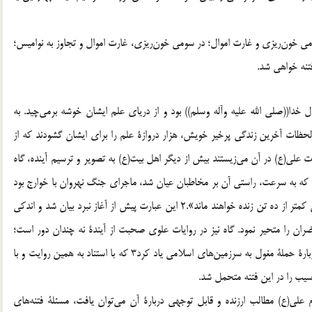
دومي خون‌ريزي و غارت اموال؛ در سومي خون‌ريزي، غارت اموال و تجاوز به نواميس؛
تنه خواهي شد.
خدا((صلی الله علیه وآله وسلم)) بود و از درياي علم ايشان خوشه برمي‌چيد. به
 لحظات آخرين زندگي پرخير خويش، هزار دروازة علم را براي ايشان گشودند كه از
ده شد.1 بنابر شرايطي كه حضرت علي(ع) در آن مي‌زيستند بيش از ديگر اهل بيت(ع) به تصوير و ترسيم آينده، گاه
ن كه به سرعت، راستي آن بر مخاطبان عيان شد، ماجراي جنگ نهروان با خوارج بود
كه فرمودند: «از شما كمتر از ده تن كشته خواهد شد و از ايشان كمتر از ده تن زنده خواهند ماند».2 اين عبارت پيش از آغاز نبرد بيان شد و اندكي
ان را متحير نمود. گاه نيز در روايات علوي صحبت از آيندة نه چندان دور است؛
براي نمونه از اين دست مي‌توان به پيش‌گويي اميرمؤمنان(ع) دربارة حملة مغول به سرزمين‌هاي اسلامي ياد كرد3 كه با استناد به همين روايت و با
يب را در اين فتنه متحمل شد.
ام علي(ع) مطالب ارزنده و قابل توجهي دربارة آن مي‌توان يافت، مسئلة فتنه‌هاي