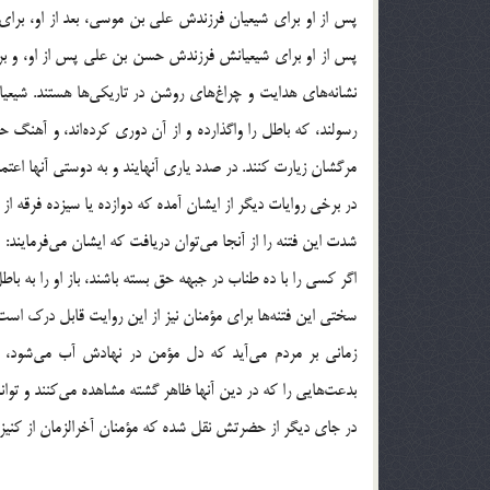
پس از او براي شيعيان فرزندش علي بن موسي، بعد از او، برا
پس از او براي شيعيانش فرزندش حسن بن علي پس از او، و بر
نشانه‌هاي هدايت و چراغ‌هاي روشن در تاريكي‌ها هستند. شيعيا
رسولند، كه باطل را واگذارده و از آن دوري كرده‌اند، و آهنگ ح
مرگشان زيارت كنند. در صدد ياري آنهايند و به دوستي آنها اعتماد
در برخي روايات ديگر از ايشان آمده كه دوازده يا سيزده فرقه از 
شدت اين فتنه را از آنجا مي‌توان دريافت كه ايشان مي‌فرمايند:
اگر كسي را با ده طناب در جبهه حق بسته باشند، باز او را به باط
سختي اين فتنه‌ها براي مؤمنان نيز از اين روايت قابل درك اس
زماني بر مردم مي‌آيد كه دل مؤمن در نهادش آب مي‌شود، 
بدعت‌هايي را كه در دين آنها ظاهر گشته مشاهده مي‌كنند و توانايي
در جاي ديگر از حضرتش نقل شده كه مؤمنان آخرالزمان از كنيزا