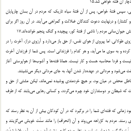
ار آن فتنه خواهي شد.15
مومي، سپس فتنة خواص، پس از آن فتنة سياه تاريك كه مردم در آن بسان چارپايان
كشتار) و درنهايت دعوت كنندگان ضلالت و گمراهي مي‌آيند. در آن روز اگر براي
وي طولاني. اما پيروي از هواي نفس، از حق باز مي‌دارد و آرزوي دراز، آخرت را در
 كرده و به سوي ما مي‌آيد، و هر كدام را فرزنداني است. پس شما از فرزندان آخرت
 نيست و فردا محاسبه هست و كار نيست. همانا فتنه‌ها و آشوب‌ها از هواپرستي آغاز
لفت مي‌شود و مرداني در عهده‌دار شدن آنها، به جاي مرداني ديگر مي‌نشينند.
 باطل محض در ميان بود، بر هيچ خردمندي پوشيده نمي‌ماند، ليكن مشتي از حق و
 كه شيطان بر دوستداران خود چيره مي‌گردد، و كساني رهايي مي‌يابند كه از طرف
 زماني كه‌ فتنه‌اي شما را در برگيرد كه در آن كودكان بيش از آن به نظر رسند كه
 رسند. مردم به كژراهه مي‌روند و آن (انحراف) را مانند سنّت خويش مي‌گزينند و
نّت دگرگون شده است. اين در نظر مردم كاري زشت آيد و در پي آن، بلايا شدّت