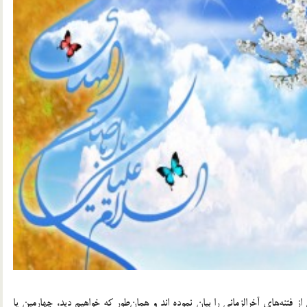
تنه‌هاي آخرالزماني را بيان نموده اند و همان‌طور كه خواهيم ديد، چهارمين يا