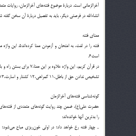
آخرالزماني است. دربارة موضوع فتنه‌هاي آخرالزمان، روايات متعد
انشاءالله در فرصتي ديگر، بايد به تفصيل دربارة آن سخن گفته ش
معناي فتنه
فتنه را در لغت، به
است6.
تشخيص ندادن حق از باطل،11 گمراهي،12 كشتار و اسارت،13 تفرقه و اختلاف ميان مردم14 و… به كار رفته است.
گونه‌شناسي فتنه‌هاي آخرالزمان
حضرت علي(ع)، ضمن چند روايت گونه‌هاي متعددي از فتنه‌هاي آخ
را بدترين آنها خوانده‌اند:
ـ چهار فتنه رخ خواهد داد؛ در اولي خون‌ريزي مباح مي‌شود؛