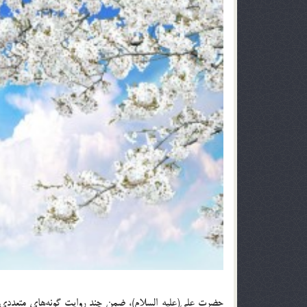
حضرت علي(علیه السلام)، ضمن چند روايت گونه‌هاي متعددي از ف