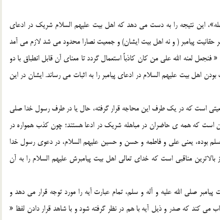
باهله»، اين نتيجه را به دست مي دهد که اهل بيت عليهم السلام شريک در ادعاي
بر حقانيت پيامبر ( و نه اهل بيت ايشان) و جمعيت نصارا محدود مي شد لازم مي آمد
 فنجعل لعنه الله علي من کان کاذباً استعمال گردد تا معناي آن قابل انطباق با دو
ودن اهل بيت عليهم السلام در ادعاي پيامبر را به اثبات مي رساند. ايشان در اين
يتي است که در يک طرف اين محاجه قرار گرفته، حال يا در طرف رسول خدا صلي
ر اين است که همه ي حاضران در مباهله شريک در ادعا هستند؛ چون کذب همواره در
سلم بوده، يعني علي و فاطمه و حسن و حسين عليهم السلام، در دعوي رسول خدا
 بالاترين مناقبي است که خداي تعالي اهل بيت پيامبرش عليهم السلام را به آن
امبر صلي الله عليه و آله و سلم، تمام عبارت آيه را مورد توجه قرار مي دهد و
 مي کند که صدر و ذيل آيه با هم در نظر گرفته شود و با شاهد قرار دادن لفظ «