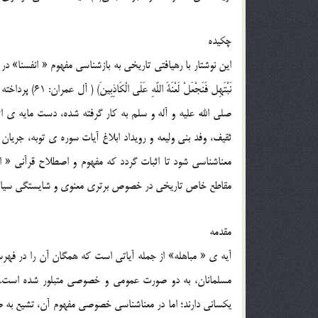
چکيده
اين نوشتار با رهيافتي تاريخي به بازشناسي مفهوم « انفسنا» در آيه ي مباهله ( فَقُلْ ت
نَبْتَهِل فَنَجْ
صلي الله عليه و آله و سلم به کار گرفته شده، دست مايه ي ا
ثقيف، وفد بني وليعه و رويداد ابلاغ آيات سوره ي توبه، جريا
معناشناسي شود تا اثبات گردد که مفهوم و اصطلاح قرآني « ان
مقاطع خاص تاريخي در خصوص برتري معنوي و شايستگي سياسي 
مقدمه
آيه ي « مباهله» از جمله آياتي است که همگان آن را در فهرس
مسلمانان، به دو صورت عمومي و خصوصي متبلور شده است. ش
يکساني دارند؛ اما در معناشناسي خصوصي مفهوم آن، تشيع به ص