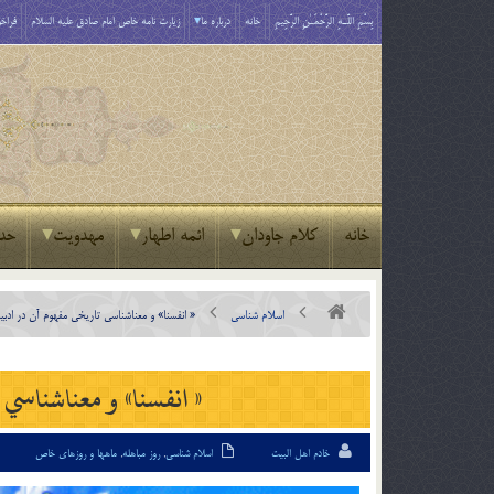
بِسْمِ اللَّـهِ الرَّحْمَـٰنِ الرَّحِيمِ
خانه
درباره ما
زیارت نامه خاص امام صادق علیه السلام
فراخو
خانه
کلام جاودان
ائمه اطهار
مهدویت
حد
اسلام شناسی
« انفسنا» و معناشناسي تاريخي مفهوم آن در ادبيات
« انفسنا» و معناشناسي ت
خادم اهل البیت
اسلام شناسی
,
روز مباهله
,
ماهها و روزهای خاص