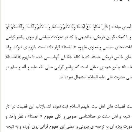
َعَالَوْا نَدْعُ أَبْنَاءَنَا وَأَبْنَاءَكُمْ وَنِسَاءَنَا وَنِسَاءَكُمْ وَأَنْفُسَنَا وَأَنْفُسَكُمْ ثُمَّ
عَلْ لَعْنَةَ اللّهِ عَلَى الْكَاذِبِينَ) ( آل عمران: 61) پرداخته و با کمک قراين تاريخي، مفاهيمي را که در تحولات سياسي از سوي پيامبر گرامي
ثبات معناي سياسي و معنوي مفهوم « انفسنا» قرار داده است. غزوه ي تبوک، وفد
ن هاي خاص تاريخي هستند که با کالبد شکافي آنها،‌ سعي شده تا مفهوم « انفسنا»
فسنا»‌ جامع همه ي معاني است که پيامبر گرامي صلي الله عليه و آله و سلم در
حضرت علي عليه السلام استعمال نموده اند.
ت فضيلت هاي اهل بيت عليهم السلام ثبت نموده اند. بازتاب اين فضيلت در آثار
يعه و اهل سنت در معناشناسي عمومي و کلي مفهوم « انفسنا» ، نظر واحد و
ورت ويژه اي به ترجمه ي بيروني و عملي اين مفهوم قرآني روي آورده و به نتيجه