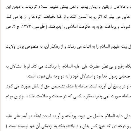
 و مالامال از يقين و ايمان پيامبر و اهل بيتش عليهم السلام گرديدند. با ديدن اين
 مي بينم که اگر رو به آسمان کنند و از خدا بخواهند، کوه ها را از جا مي کند.
مبادا با اينها مباهله کنيد! بدين سان، مسيحيان از مباهله اجتناب نمودند و پرداخت جزيه به حکومت اسلامي را پذيرفتند. ( طبرسي، 1372، ج 2، ص
بيت عليهم السلام را به اثبات مي رساند و از رهگذر آن، به منصوص بودن ولايت
گاه رفيع و بي نظير حضرت علي عليه السلام، را برداشت مي کند. او با استدلال به
صحابي رسول خدا بود و استدلال خود را به دو وجه بيان نموده است:
ته و در پاسخ آن آورده است: مباهله با هدف تشخيص حق از باطل صورت مي گيرد.
: مباهله صورت نمي پذيرد، مگر با کسي که در صحت و سلامت عقيده، برترين مردم
لي عليه السلام حاصل مي شود، پرداخته و آورده است: اينکه در آيه، علي عليه
 و درجه اي که هيچ کس بدان راه نيافته، بلکه به نزديکي آن هم نرسيده است. (