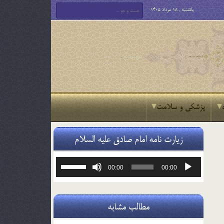
یکشنبه , 18 مرداد 1405
پزشکی و سلامت
زیارت نامه امام صادق علیه السلام
پخش‌کننده
برای
00:00
00:00
صوت
افزایش
یا
کاهش
صدا
مطالب مشابه
از
کلیدهای