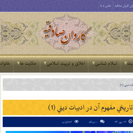
ان کاروان صادقیه
تماس با ما
یث
اسلام شناسی
اخلاق و تربیت اسلامی
حکایت ها
خانواده
 ديني (1)
اريخي مفهوم آن در ادبيات ديني (1)
13 مهر 94
0 دیدگاه
983بازدید