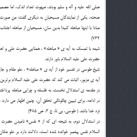
صلي الله عليه و آله و سلم بودند، مبهوت تعداد اندک،‌ اما مصمم
صحنه، يکي از نمايندگان مسيحيان به ديگري گفت: من صورت هايي
762)
شيعه با تمسک به آيه ي « مباهله» ، همتايي حضرت علي و اهل 
حضرت علي عليه السلام باور دارند.
شيخ طوسي در تفسير خود از آيه ي « مباهله» ، علو مقام و جاي
آيه ي مزبور، اثبات مي کند که حضرت علي عليه السلام برترين 
در مقدمه ي استدلال نخست، به فلسفه و چرايي مباهله پرداخ
در ادامه، براي تبيين چگونگي تحقق آن، چنين اظهار مي دارد
نزد خدا باشد. ( طوسي، بي تا، ج 3، ص 485)
در استدلال دوم، به نتيجه اي که از « نفس» ناميدن حضرت ع
السلام نفس پيغمبر خوانده شده است، دلالت دارد بر علو مکان