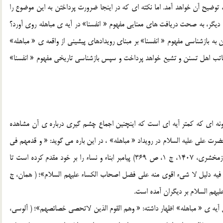
 توضيح آن خواهد آمد. اما نکته اي که در اينجا ضرورت پرداختن به اين موضوع را
يگر، به صحت دريافت هاي معنايي مفهوم « انفسنا» در آيه ي مباهله روي آورد؟
 به بازشناسي مفهوم « انفسنا» بر مبناي رويدادهاي پيشيني از واقعه ي « مباهله»
 مکاتب اهل تسنن و تشيع خواهد پرداخت و سپس بازشناسي تاريخي مفهوم « انفسنا»
نه اي که کمتر آيه اي است که اينچنين اجماع چشم گيري درباره ي آن مشاهده
ت علي عليه السلام در رويداد « مباهله» ، در اين باره مي گويد: « و قدمهم في
الذکر علي الأنفس لينبه علي لطف مکانهم و قرب منزلتهم» ( زمخشري، 1407، ج 1، ص 369) پيامبر ابناء و نساء را بر خود مقدم کرده است تا
 « و فيه دليل لا شيء اقوي منه علي فضل اصحاب الکساء عليهم السلام»؛ ( همان، ج
 آيه ي « مباهله» اظهار داشته: « وهم القوم الذين لاتحصي خصائصهم»؛ ( آلوسي،