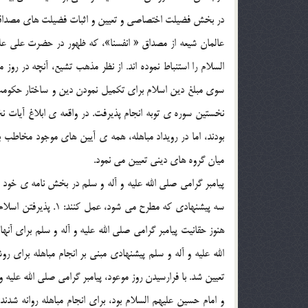
در بخش فضيلت اختصاصي و تعيين و اثبات فضيلت هاي مصداقي،
عالمان شيعه از مصداق « انفسنا»، که ظهور در حضرت علي علي
السلام را استنباط نموده اند. از نظر مذهب تشيع، آنچه در روز 
سوي مبلغ دين اسلام براي تکميل نمودن دين و ساختار حکومت ا
نخستين سوره ي توبه انجام پذيرفت. در واقعه ي ابلاغ آيات
بودند، اما در رويداد مباهله، همه ي آيين هاي موجود مخاط
ميان گروه هاي ديني تعيين مي نمود.
پيامبر گرامي صلي الله عليه و آله و سلم در بخش نامه ي خود 
هنوز حقانيت پيامبر گرامي صلي الله عليه و آله و سلم براي آنه
تعيين شد. با فرارسيدن روز موعود، پيامبر گرامي صلي الله عل
و امام حسين عليهم السلام بود، براي انجام مباهله روانه شد