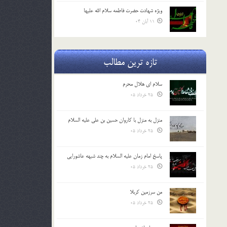
ویژه شهادت حضرت فاطمه سلام الله علیها
11 آبان 04
تازه ترین مطالب
سلام ای هلال محرم
25 خرداد 05
منزل به منزل با کاروان حسین بن علی علیه السلام
25 خرداد 05
پاسخ امام زمان علیه السلام به چند شبهه عاشورایی
25 خرداد 05
من سرزمین کربلا
25 خرداد 05