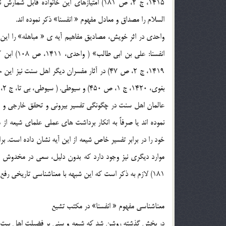
1415، ج 2، ص 181) امتيازهاي اين خانواده
السلام را مصداق و معادل مفهوم « انفسنا» ذکر نموده اند.
واحدي در اثر خويش، مصاديق مفاهيم آيه ي « مباهله» را اين گون
انفسنا: عل
بغوي، 1420، ج 1، ص 450) و سيوطي. ( سيوطي، بي تا، ج 2، ص 38)
عالمان اهل سنت در چگونگي تفسير بيروني و تحقق خارجي و م
نموده اند يا صرفاً به انکار برداشت هاي عملي علماي شيعه از
خود را در برابر تفسير خاص شيعه از اين آيه نشان داده است. برا
181) لازم به ذکر است که اين شبهه با معناشناسي تاريخي رفع مي شود که در بخش هاي بعد ذکر مي شود.
معناشناسي مفهوم « انفسنا» در مکتب تشيع
در بخش گذشته روشن شد که شيعه و سني بر فضيلت اهل بيت عليه