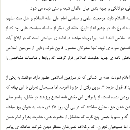
 دوگانگي و جبهه بندي ميان عالمان شيعه و سني ديده مي شود.
ه السلام دارد، مرجعيت علمي و سياسي امام علي عليه السلام و اهل بيت عليهم
مباهله رخ داد در چشم انداز تاريخ، حلقه اي ديگر از سلسله سياست هايي بود که از
سلامي اتخاذ شد؛ زيرا رويداد مباهله در ادامه ي سياستي است که در ابلاغ آيات
 نخستين سوره ي توبه، تنها مشرکان مشمول قانون شرک زدايي از سرزمين اسلامي
ب بخش نامه ي جديد حکومت اسلامي قرار گرفتند که روابط و مناسبات مشخصي را
اعلام نمودند: همه ي کساني که در سرزمين اسلامي حضور دارند موظفند به يکي از
سه پيشنهادي که مطرح مي شود، عمل کنند: 1. پذيرفتن اسلام؛ 2. قبول جزيه؛ 3. بيرون رفتن از جزيرة العرب. اما مسيحيان نجران با اين بهانه که
ا روشن نشده است، از پذيرفتن اين بخش نامه امتناع ورزيدند در مقابل، پيامبر صلي
الله عليه و آله و سلم پيشنهادي مبني بر انجام مباهله براي روشن شدن حق، مطرح ساختند که در پي آن، روز 25 ذي حجه به عنوان روز مباهله
يه و آله و سلم با جمعي پنج نفره، که متشکل از حضرت علي، حضرت زهرا و امام حسن
ند. اما مسيحيان نجران، که برخلاف تصورشان منتظر ديدن شوکت شاهانه ي پيامبر