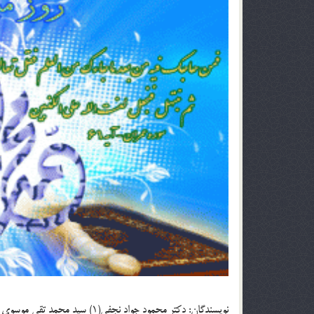
نويسندگان: دکتر محمود جواد نجفي(1) سيد محمد تقي موسوي کراماتي (2)