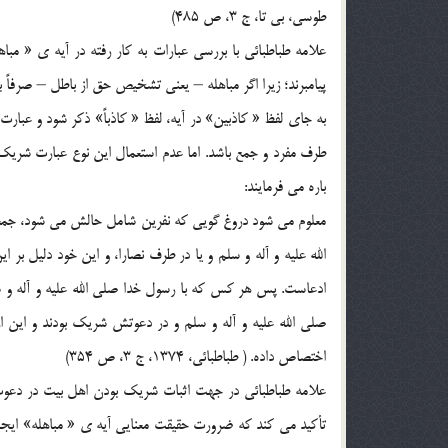
طوسي، بي تا، ج 3، ص 485)
علامه طباطبائي با بررسي عبارات به کار رفته در آيه ي « م
پيامبرند؛‌ زيرا اگر مباهله – يعني تشخيص حق از باطل – صرفاً 
به جاي لفظ « کاذبين» در آيه، لفظ « کاذباً» ذکر شود و عبارت «
طرف مفرد و جمع باشد. اما عدم استعمال اين نوع عبارت شريک ب
باره مي فرمايند:
معلوم مي شود دروغ گويي که نفرين شامل حالش مي شود، جمع
الله عليه و آله و سلم و يا در طرف نصارا، و اين خود دليل ب
ادعاست. پس هر کس که با رسول خدا صلي الله عليه و آله و 
صلي الله عليه و آله و سلم و در دعوتش شريک بودند و اين از
اختصاص داده. ( طباطبائي، 1374، ج 3، ص 354)
علامه طباطبائي در جهت اثبات شريک بودن اهل بيت در دعوت پي
تأکيد مي کند که ضرورت حقيقت معنايي آيه ي « مباهله» ايجاب