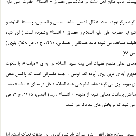
 قابل شمارش نيست. غالب منابع اهل سنت در معناشناسي مصداق « انفسنا»، حضرت علي عليه
ه بازگو نموده است: « قال الشعبي: ابناءنا: الحسن و الحسين، و نسائنا: فاطمه، و
ي بن ابي طالب» ( واحدي، 1411، ص 108) ابن کثير نيز حضرت علي عليه السلام را مصداق « انفسنا» برشمرده است. ( ابن کثير،
1419، ج 2، ص 47) در آثار مفسران ديگر اهل سنت نيز اين حقيقت مشاهده مي شود؛ مانند حسکاني ( حسکاني، 1411، ج 1، ص 158)، بغوي (
عناي عملي مفهوم فضيلت اهل بيت عليهم السلام در آيه ي « مباهله»، يا سکوت
 مفهوم آيه ي مزبور روي آورده اند. آلوسي از جمله مفسراني است که واکنش منفي
ي نمونه، وي مي گويد: شايد امام علي عليه السلام داخل در معناي « ابناءنا» باشد.
موارد ديگري نيز وجود دارد که بدون دليل، سعي در مخدوش ساختن برداشت معنايي شيعه از مفهوم « انفسنا» دارد. ( آلوسي، 1415، ج 2، ص
م السلام متفق القول اند و عبارات ياد شده گوياي اين حقيقت تابناک است؛ اما