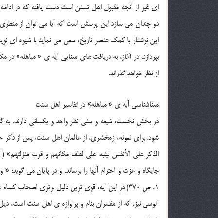
اي غير از آنچه مقبول اهل تسنن است دست يافته که در ادامه،‌
دو چندان مي سازد اين پرسش است که آيا مي توان از منظري د
اين نوشتار با کمک عنصر تاريخ، سعي مي نمايد با شيوه اي نوين
بپردازد. در آغاز، به دريافت هاي معنايي آيه ي « مباهله» در
از نظر خواهد گذراند.
معناشناسي آيه ي « مباهله» در تفاسير اهل سنت
در بخش نخست، شيعه و سني نظر واحد و يکساني دارند، به گو
شود. براي نمونه، زمخشري، از عالمان اهل سنت، پس از ذکر حضر
جايگاه و عزت و احترام آنها را برساند. و در پايان مي گويد:
1، ص 370) در اين آيه، قوي ترين دليل برتري اصحاب کساء عليهم السلام بر ديگران آمده است.
آلوسي نيز، که از مفسران بنام و پرآوازه ي اهل سنت است، ذيل