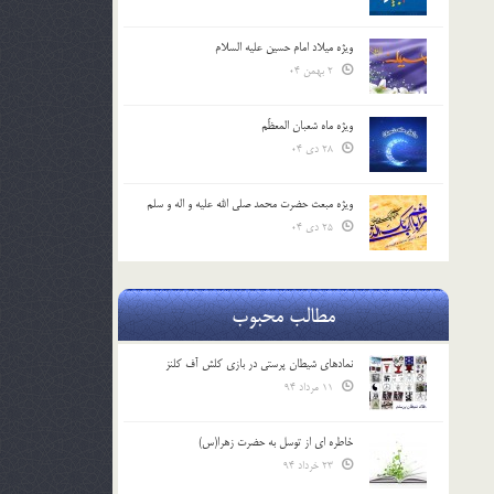
ویژه میلاد امام حسین علیه السلام
2 بهمن 04
ویژه ماه شعبان المعظّم
28 دی 04
ویژه مبعث حضرت محمد صلی الله علیه و اله و سلم
25 دی 04
مطالب محبوب
نمادهای شیطان پرستی در بازی کلش آف کلنز
11 مرداد 94
خاطره ای از توسل به حضرت زهرا(س)
23 خرداد 94