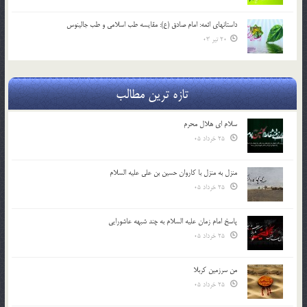
داستانهای ائمه: امام صادق (ع): مقایسه طب اسلامی و طب جالینوس
20 تیر 03
تازه ترین مطالب
سلام ای هلال محرم
25 خرداد 05
منزل به منزل با کاروان حسین بن علی علیه السلام
25 خرداد 05
پاسخ امام زمان علیه السلام به چند شبهه عاشورایی
25 خرداد 05
من سرزمین کربلا
25 خرداد 05