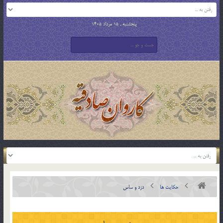
پنجشنبه , 15 مرداد 1405
حکایت ها
دزد و ساس