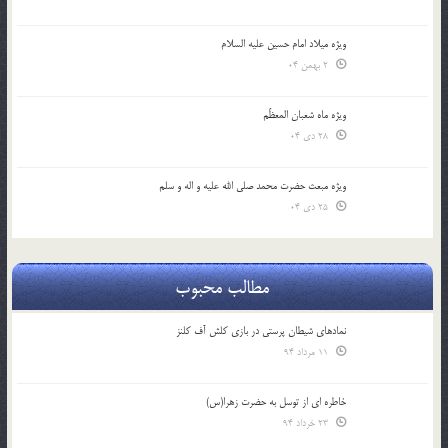
ویژه میلاد امام حسین علیه السلام
2 بهمن 04
ویژه ماه شعبان المعظّم
28 دی 04
ویژه مبعث حضرت محمد صلی الله علیه و اله و سلم
25 دی 04
مطالب محبوب
نمادهای شیطان پرستی در بازی کلش آف کلنز
11 مرداد 94
خاطره ای از توسل به حضرت زهرا(س)
23 خرداد 94