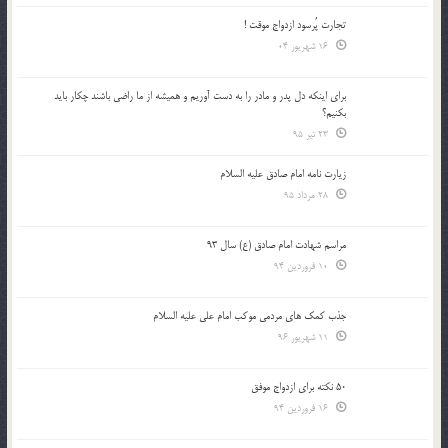
تجارت پُرسود ازدواج موقت !
16 شهریور 04
براي اينكه دل پدر و مادر را به دست آوريم و هميشه از ما راضي باشند چكار بايد
بكنيم؟
23 تیر 95
زیارت نامه امام صادق علیه السلام
28 مرداد 95
مراسم شهادت امام صادق (ع) سال 93
10 فروردین 94
جذب کمک های مردمی موکب امام علی علیه السلام
11 شهریور 96
50 نکته برای ازدواج موفق
16 فروردین 94