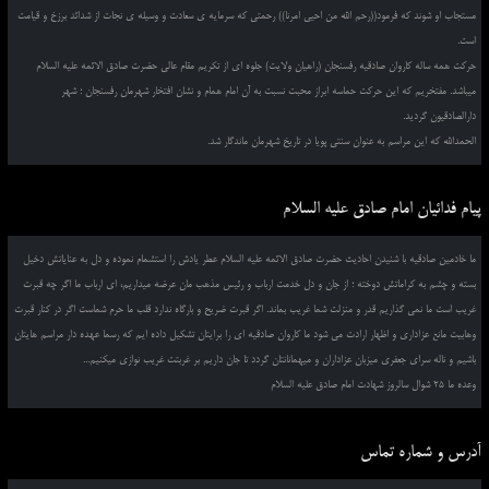
مستجاب او شوند که فرمود((رحم الله من احیی امرنا)) رحمتی که سرمایه ی سعادت و وسیله ی نجات از شدائد برزخ و قیامت
است.
حرکت همه ساله کاروان صادقیه رفسنجان (راهیان ولایت) جلوه ای از تکریم مقام عالی حضرت صادق الائمه علیه السلام
میباشد. مفتخریم که این حرکت حماسه ابراز محبت نسبت به آن امام همام و نشان افتخار شهرمان رفسنجان ؛ شهر
دارالصادقیون گردید.
الحمدالله که این مراسم به عنوان سنتی پویا در تاریخ شهرمان ماندگار شد.
پیام فدائیان امام صادق علیه السلام
ما خادمین صادقیه با شنیدن احادیث حضرت صادق الائمه علیه السلام عطر یادش را استشمام نموده و دل به عنایاتش دخیل
بسته و چشم به کراماتش دوخته ؛ از جان و دل خدمت ارباب و رئیس مذهب مان عرضه میداریم، ای ارباب ما اگر چه قبرت
غریب است ما نمی گذاریم قدر و منزلت شما غریب بماند. اگر قبرت ضریح و بارگاه ندارد قلب ما حرم شماست اگر در کنار قبرت
وهابیت مانع عزاداری و اظهار ارادت می شود ما کاروان صادقیه ای را برایتان تشکیل داده ایم که رسما عهده دار مراسم هایتان
باشیم و ناله سرای جعفری میزبان عزاداران و میهمانانتان گردد تا جان داریم بر غربتت غریب نوازی میکنیم...
وعده ما 25 شوال سالروز شهادت امام صادق علیه السلام
آدرس و شماره تماس