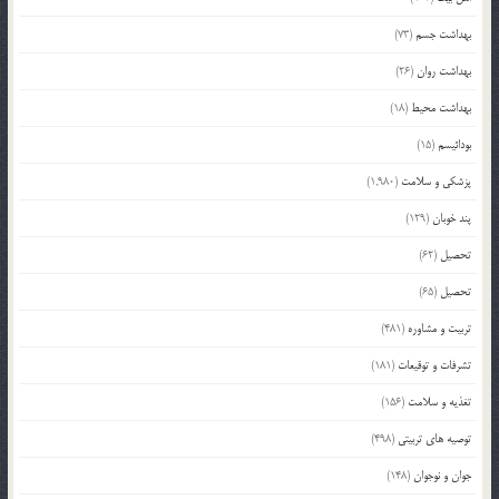
بهداشت جسم
(73)
بهداشت روان
(26)
بهداشت محیط
(18)
بودائیسم
(15)
پزشکی و سلامت
(1,980)
پند خوبان
(129)
تحصیل
(62)
تحصیل
(65)
تربیت و مشاوره
(481)
تشرفات و توقیعات
(181)
تغذیه و سلامت
(156)
توصیه های تربیتی
(498)
جوان و نوجوان
(148)