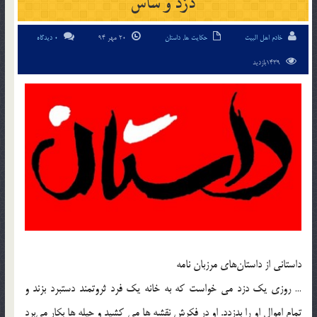
دزد و ساس
خادم اهل البیت
حکایت ها
,
داستان
20 مهر 94
0 دیدگاه
1439بازدید
داستانی از داستان‌های مرزبان نامه
… روزی یک دزد می خواست که به خانه یک فرد ثروتمند دستبرد بزند و
تمام اموال او را بدزدد. او در فکرش نقشه ها می کشید و حیله ها بکار می‌برد