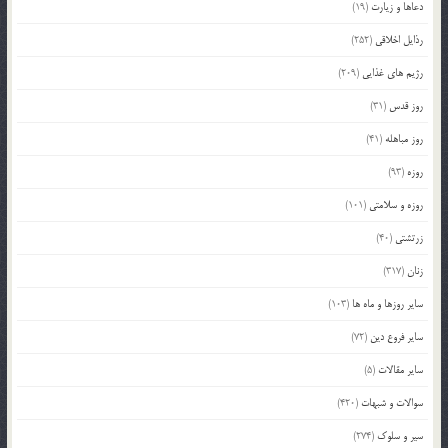
دعاها و زیارت
(19)
رذایل اخلاقی
(252)
رژیم های غذایی
(209)
روز قدس
(31)
روز مباهله
(41)
روزه
(93)
روزه و سلامتی
(101)
زرتشتی
(40)
زنان
(317)
سایر روزها و ماه ها
(103)
سایر فروع دین
(72)
سایر مقالات
(5)
سوالات و شبهات
(420)
سیر و سلوک
(274)