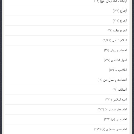
ارتباط با امام زمان (عج)
(14)
ازدواج
(371)
ازدواج
(117)
ازدواج موقت
(32)
اسلام شناسی
(2,661)
اصحاب و یاران
(37)
اصول اعتقادی
(777)
اطلاعیه ها
(26)
اعتقادات و اصول دین
(28)
اعتکاف
(43)
اعیاد اسلامی
(211)
امام جعفر صادق (ع)
(372)
امام حسن (ع)
(233)
امام حسن عسکری (ع)
(172)