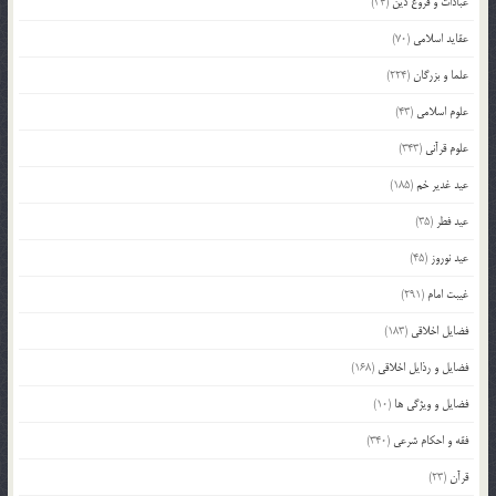
عبادات و فروع دین
(34)
عقاید اسلامی
(70)
علما و بزرگان
(224)
علوم اسلامی
(43)
علوم قرآنی
(343)
عید غدیر خم
(185)
عید فطر
(35)
عید نوروز
(45)
غیبت امام
(291)
فضایل اخلاقی
(183)
فضایل و رذایل اخلاقی
(168)
فضایل و ویژگی ها
(10)
فقه و احکام شرعی
(340)
قرآن
(23)