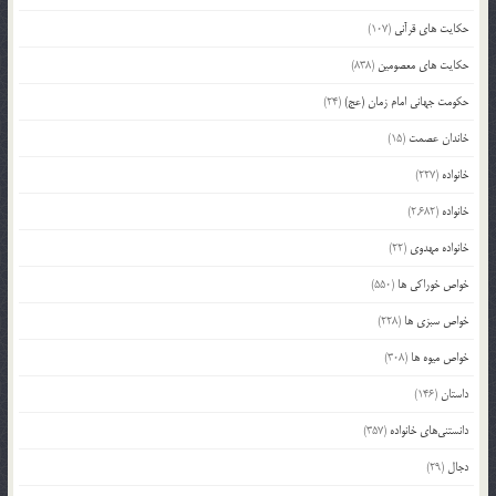
حکایت های قرآنی
(107)
حکایت های معصومین
(838)
حکومت جهانی امام زمان (عج)
(24)
خاندان عصمت
(15)
خانواده
(227)
خانواده
(2,682)
خانواده مهدوی
(22)
خواص خوراکی ها
(550)
خواص سبزی ها
(228)
خواص میوه ها
(308)
داستان
(146)
دانستنی‌های خانواده
(357)
دجال
(29)