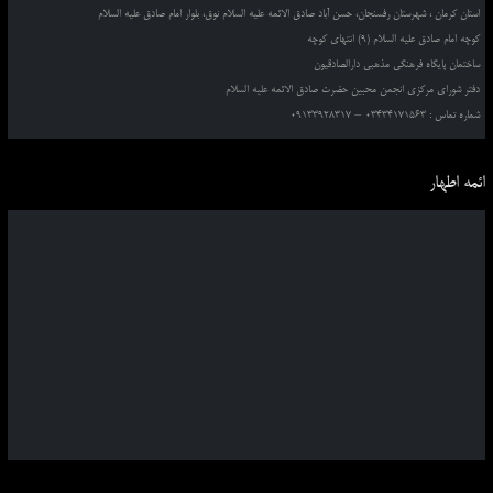
استان کرمان ، شهرستان رفسنجان، حسن آباد صادق الائمه علیه السلام نوق، بلوار امام صادق علیه السلام
کوچه امام صادق علیه السلام (9) انتهای کوچه
ساختمان پایگاه فرهنگی مذهبی دارالصادقیون
دفتر شورای مرکزی انجمن محبین حضرت صادق الائمه علیه السلام
شماره تماس : 03434171563 – 09133928317
ائمه اطهار