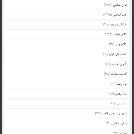
قرآن شناسی
(1,861)
کتب اسلامی
(2,295)
کرامات و معجزات
(9)
کلام جاودان
(2,293)
کلام جدید
(34)
کمک های اولیه
(116)
گلچین احادیث
(372)
گنجینه معارف
(495)
ماه رجب
(20)
ماه رمضان
(176)
ماه شعبان
(20)
ماهها و روزهای خاص
(745)
مبانی اعتقادی
(20)
مختلف
(367)