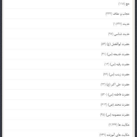
حج
(118)
حجاب و عفاف
(333)
حدیث
(1,737)
حدیث شناسی
(97)
حضرت ابوالفضل (ع)
(54)
حضرت خدیجه (س)
(41)
حضرت رقیه (س)
(13)
حضرت زینب (س)
(66)
حضرت علی اکبر (ع)
(23)
حضرت فاطمه (س)
(530)
حضرت محمد (ص)
(613)
حضرت معصومه (س)
(45)
حکایت ها
(2,244)
حکایت های آموزنده
(749)