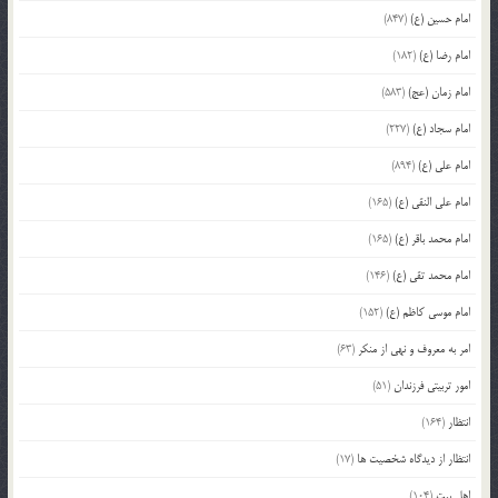
امام حسین (ع)
(847)
امام رضا (ع)
(182)
امام زمان (عج)
(583)
امام سجاد (ع)
(227)
امام علی (ع)
(894)
امام علی النقی (ع)
(165)
امام محمد باقر (ع)
(165)
امام محمد تقی (ع)
(146)
امام موسی کاظم (ع)
(152)
امر به معروف و نهی از منکر
(63)
امور تربیتی فرزندان
(51)
انتظار
(164)
انتظار از دیدگاه شخصیت ها
(17)
اهل بیت
(104)