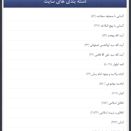
دسته بندی های سایت
آشنایی با صحیفه سجادیه
(56)
آشنایی با نهج البلاغه
(392)
آیت الله بهجت
(54)
آیت الله سید ابوالحسن اصفهانی
(43)
آیت الله سید علی آقا قاضی
(42)
ائمه اطهار
(5,038)
اثبات ولایت و وجود امام زمان
(73)
احادیث موضوعی
(550)
اخبار
(717)
اخلاق اسلامی
(956)
اخلاق و تربیت اسلامی
(2,836)
ادیان
(474)