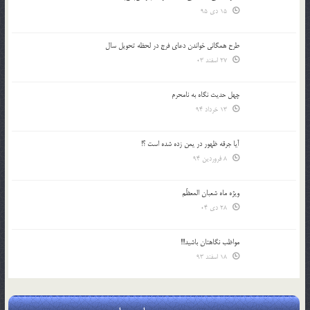
15 دی 95
طرح همگانی خواندن دعای فرج در لحظه تحویل سال
27 اسفند 03
چهل حدیث نگاه به نامحرم
13 خرداد 94
آیا جرقه ظهور در یمن زده شده است ؟!
8 فروردین 94
ویژه ماه شعبان المعظّم
28 دی 04
مواظب نگاهتان باشید!!!
18 اسفند 93