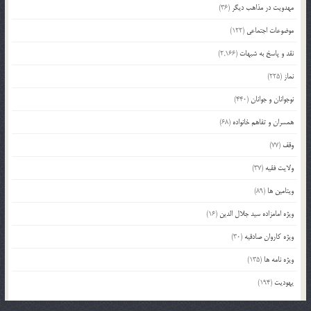
مهدویت در مذاهب دیگر
(36)
موضوعات اجتماعی
(122)
نقد و پاسخ به شبهات
(2,166)
نماز
(225)
نوجوانان و جوانان
(440)
همسران و تفاهم خانواده
(68)
وقف
(77)
ولایت فقیه
(37)
ویتامین ها
(89)
ویژه امامزاده سید جلال الدین
(16)
ویژه کاروان صادقیه
(30)
ویژه نامه ها
(135)
یهودیت
(194)