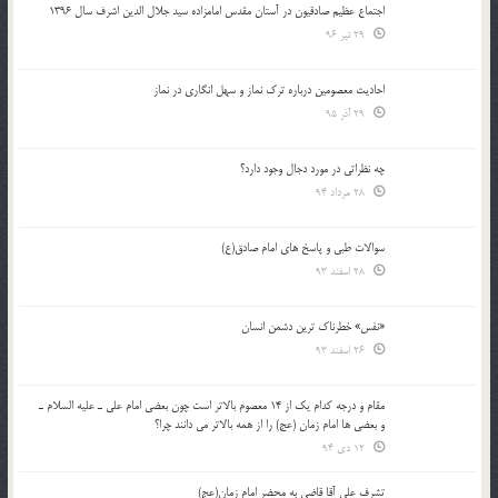
اجتماع عظیم صادقیون در آستان مقدس امامزاده سید جلال الدین اشرف سال 1396
29 تیر 96
احادیث معصومین درباره ترک نماز و سهل انگاری در نماز
29 آذر 95
چه نظراتی در مورد دجال وجود دارد؟
28 مرداد 94
سوالات طبی و پاسخ های امام صادق(ع)
28 اسفند 93
«نفس» خطرناک ترین دشمن انسان
26 اسفند 93
مقام و درجه كدام يك از 14 معصوم بالاتر است چون بعضي امام علي ـ عليه السلام ـ
و بعضي ها امام زمان (عج) را از همه بالاتر مي دانند چرا؟
12 دی 94
تشرف علي آقا قاضي به محضر امام زمان(عج)