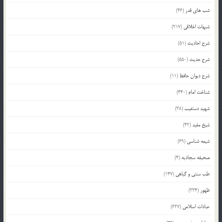
شب های قدر
(46)
شبهات اخلاقی
(217)
شرح احادیث
(51)
شرح حدیث
(550)
شرح دیوان حافظ
(11)
شناخت امام
(440)
شهید دستغیب
(38)
شیخ مفید
(42)
شیعه شناسی
(69)
صحیفه سجادیه
(4)
طب سنتی و گیاهی
(147)
ظهور
(334)
عبادات اسلامی
(627)