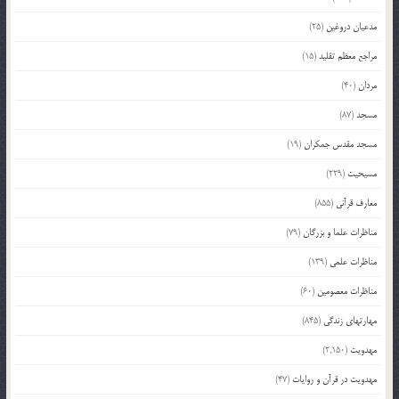
مدعیان دروغین
(25)
مراجع معظم تقلید
(15)
مردان
(40)
مسجد
(87)
مسجد مقدس جمکران
(19)
مسیحیت
(229)
معارف قرآنی
(855)
مناظرات علما و بزرگان
(79)
مناظرات علمی
(139)
مناظرات معصومین
(60)
مهارتهای زندگی
(845)
مهدویت
(2,150)
مهدویت در قرآن و روایات
(47)