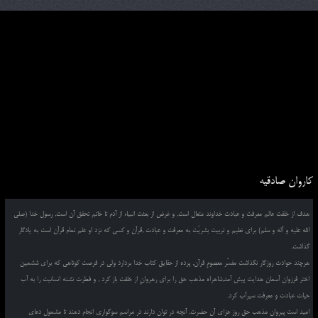
کاروان صادقیه
هدف از خلقت عالم معرفت و عبادت خداوند متعال است, و غرض از بعثت انبیاء از آدم تا خاتم تحقق آن است, رسول خدا (صلی
الله علیه و آله و سلم) برای تعلیم و تربیت بشریّت به معرفت و عبادت ,قرآن و کسی که نزد او علم تمام قرآن است به یادگار
گذاشت.
هرچند حوادث روزگار نگذاشت مفسّر معصومِ قرآن, پرده از حقایق کتاب خدا بردارد ولی در فرصت کوتاهی که برای ششمین
اختر فرزوان آسمان هدایت پیش آمد,شاهراه مذهب حق را برای رهروانِ از خلقت باز کرد , و فطرت تشنه انسانیت را به آب
حیات عبادت و معرفت سیرآب کرد.
امید است پیروان مذهب حق روز عزای آن حضرت, آنچه در توان دارند در مراسم سوگواری انجام دهند تا مشمول دعای