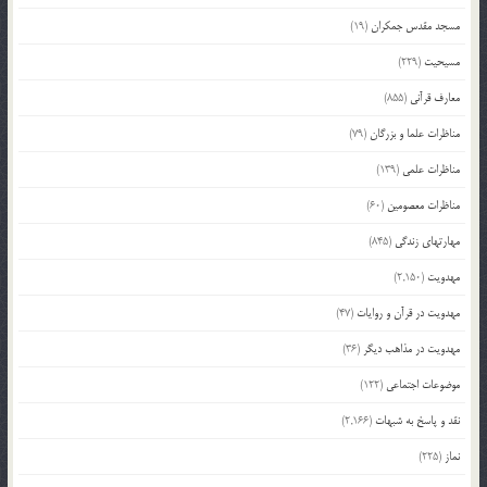
مسجد مقدس جمکران
(19)
مسیحیت
(229)
معارف قرآنی
(855)
مناظرات علما و بزرگان
(79)
مناظرات علمی
(139)
مناظرات معصومین
(60)
مهارتهای زندگی
(845)
مهدویت
(2,150)
مهدویت در قرآن و روایات
(47)
مهدویت در مذاهب دیگر
(36)
موضوعات اجتماعی
(122)
نقد و پاسخ به شبهات
(2,166)
نماز
(225)