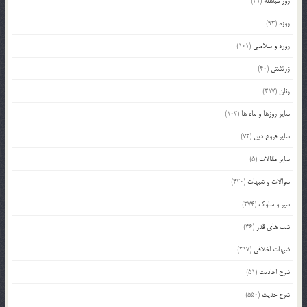
روز مباهله
(41)
روزه
(93)
روزه و سلامتی
(101)
زرتشتی
(40)
زنان
(317)
سایر روزها و ماه ها
(103)
سایر فروع دین
(72)
سایر مقالات
(5)
سوالات و شبهات
(420)
سیر و سلوک
(274)
شب های قدر
(46)
شبهات اخلاقی
(217)
شرح احادیث
(51)
شرح حدیث
(550)