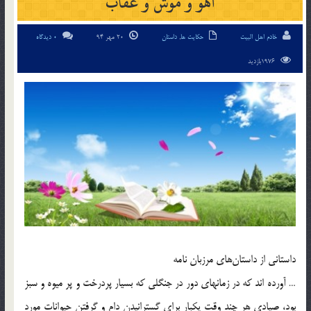
آهو و موش و عقاب
خادم اهل البیت
حکایت ها
,
داستان
20 مهر 94
0 دیدگاه
1976بازدید
داستانی از داستان‌های مرزبان نامه
… آورده اند که در زمانهای دور در جنگلی که بسیار پردرخت و پر میوه و سبز
بود، صیادی هر چند وقت یکبار برای گسترانیدن دام و گرفتن حیوانات مورد