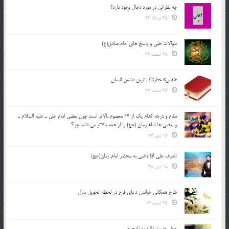
چه نظراتی در مورد دجال وجود دارد؟
28 مرداد 94
سوالات طبی و پاسخ های امام صادق(ع)
28 اسفند 93
«نفس» خطرناک ترین دشمن انسان
26 اسفند 93
مقام و درجه كدام يك از 14 معصوم بالاتر است چون بعضي امام علي ـ عليه السلام ـ
و بعضي ها امام زمان (عج) را از همه بالاتر مي دانند چرا؟
12 دی 94
تشرف علي آقا قاضي به محضر امام زمان(عج)
15 دی 95
طرح همگانی خواندن دعای فرج در لحظه تحویل سال
27 اسفند 03
چهل حدیث نگاه به نامحرم