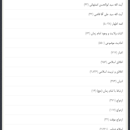
آیت الله سید ابوالحسن اصفهانی
(43)
آیت الله سید علی آقا قاضی
(42)
ائمه اطهار
(5,038)
اثبات ولایت و وجود امام زمان
(73)
احادیث موضوعی
(550)
اخبار
(717)
اخلاق اسلامی
(956)
اخلاق و تربیت اسلامی
(2,836)
ادیان
(474)
ارتباط با امام زمان (عج)
(14)
ازدواج
(371)
ازدواج
(117)
ازدواج موقت
(32)
اسلام شناسی
(2,661)