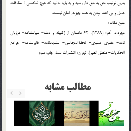
بدین ترتیب حق به حق دار رسید و به باید بدانید که هیچ شخصی از مکافات
عمل و بی اعتنا بودن به همه چیز،در امان نیست.
منبع مقاله :
مهرداد، آهو؛ (1389)، 62 داستان از (کلیله و دمنه- سیاستنامه- مرزبان
نامه- مثنوی معنوی- تحفةالمجالس- سندبادنامه- قابوسنامه- جوامع
الحکایات- منطق الطیر)، تهران: انتشارات سما، چاپ سوم
مطالب مشابه