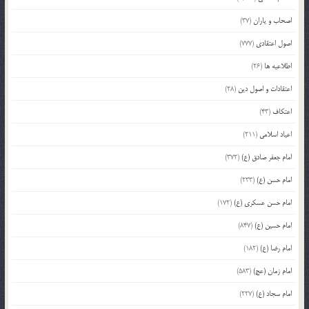
اصحاب و یاران
(37)
اصول اعتقادی
(777)
اطلاعیه ها
(26)
اعتقادات و اصول دین
(28)
اعتکاف
(43)
اعیاد اسلامی
(211)
امام جعفر صادق (ع)
(372)
امام حسن (ع)
(233)
امام حسن عسکری (ع)
(172)
امام حسین (ع)
(847)
امام رضا (ع)
(182)
امام زمان (عج)
(583)
امام سجاد (ع)
(227)