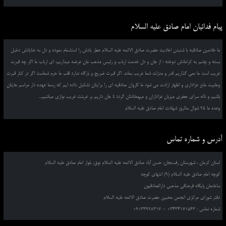
پیام فدائیان امام صادق علیه السلام
ما خادمین صادقیه با شنیدن احادیث حضرت صادق الائمه علیه السلام عطر یادش را استشمام نموده و دل به عنایاتش دخیل
بسته و چشم به کراماتش دوخته ؛ از جان و دل خدمت ارباب و رئیس مذهب مان عرضه میداریم، ای ارباب ما اگر چه قبرت
غریب است ما نمی گذاریم قدر و منزلت شما غریب بماند. اگر قبرت ضریح و بارگاه ندارد قلب ما حرم شماست اگر در کنار قبرت
وهابیت مانع عزاداری و اظهار ارادت می شود ما کاروان صادقیه ای را برایتان تشکیل داده ایم که رسما عهده دار مراسم هایتان
باشیم و ناله سرای جعفری میزبان عزاداران و میهمانانتان گردد تا جان داریم بر غربتت غریب نوازی میکنیم...
وعده ما 25 شوال سالروز شهادت امام صادق علیه السلام
آدرس و شماره تماس
استان کرمان ، شهرستان رفسنجان، حسن آباد صادق الائمه علیه السلام نوق، بلوار امام صادق علیه السلام
کوچه امام صادق علیه السلام (9) انتهای کوچه
ساختمان پایگاه فرهنگی مذهبی دارالصادقیون
دفتر شورای مرکزی انجمن محبین حضرت صادق الائمه علیه السلام
شماره تماس : 03434171563 – 09133928317