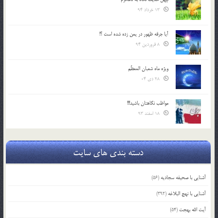
13 خرداد 94
آیا جرقه ظهور در یمن زده شده است ؟!
8 فروردین 94
ویژه ماه شعبان المعظّم
28 دی 04
مواظب نگاهتان باشید!!!
18 اسفند 93
دسته بندی های سایت
آشنایی با صحیفه سجادیه
(56)
آشنایی با نهج البلاغه
(392)
آیت الله بهجت
(54)