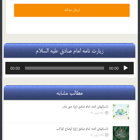
زیارت نامه امام صادق علیه السلام
پخش‌کننده
00:00
00:00
صوت
مطالب مشابه
داستانهای ائمه: امام صادق (ع): حق مادر
29 اسفند 03
داستانهای ائمه: امام صادق (ع): اوضاع کواکب
29 اسفند 03