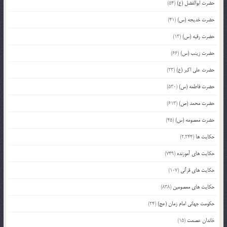
حضرت ابوالفضل (ع)
(54)
حضرت خدیجه (س)
(41)
حضرت رقیه (س)
(13)
حضرت زینب (س)
(66)
حضرت علی اکبر (ع)
(23)
حضرت فاطمه (س)
(530)
حضرت محمد (ص)
(613)
حضرت معصومه (س)
(45)
حکایت ها
(2,244)
حکایت های آموزنده
(749)
حکایت های قرآنی
(107)
حکایت های معصومین
(838)
حکومت جهانی امام زمان (عج)
(24)
خاندان عصمت
(15)