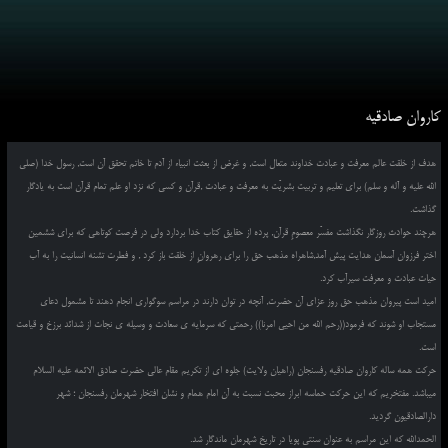
کاروان صادقیه
هدف از خلقت عالم معرفت و عبادت خداوند متعال است, و غرض از بعثت انبیاء از آدم تا خاتم تحقق آن است, رسول خدا (صلی
الله علیه و آله و سلم) برای تعلیم و تربیت بشریّت به معرفت و عبادت ,قرآن و کسی که نزد او علم تمام قرآن است به یادگار
گذاشت.
هرچند حوادث روزگار نگذاشت مفسّر معصومِ قرآن, پرده از حقایق کتاب خدا بردارد ولی در فرصت کوتاهی که برای ششمین
اختر فرزوان آسمان هدایت پیش آمد,شاهراه مذهب حق را برای رهروانِ از خلقت باز کرد , و فطرت تشنه انسانیت را به آب
حیات عبادت و معرفت سیرآب کرد.
امید است پیروان مذهب حق روز عزای آن حضرت, آنچه در توان دارند در مراسم سوگواری انجام دهند تا مشمول دعای
مستجاب او شوند که فرمود((رحم الله من احیی امرنا)) رحمتی که سرمایه ی سعادت و وسیله ی نجات از شدائد برزخ و قیامت
است.
حرکت همه ساله کاروان صادقیه رفسنجان (راهیان ولایت) جلوه ای از تکریم مقام عالی حضرت صادق الائمه علیه السلام
میباشد. مفتخریم که این حرکت حماسه ابراز محبت نسبت به آن امام همام و نشان افتخار شهرمان رفسنجان ؛ شهر
دارالصادقیون گردید.
الحمدالله که این مراسم به عنوان سنتی پویا در تاریخ شهرمان ماندگار شد.