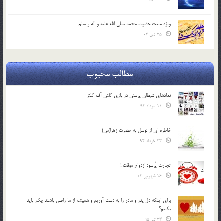
ویژه مبعث حضرت محمد صلی الله علیه و اله و سلم
25 دی 04
مطالب محبوب
نمادهای شیطان پرستی در بازی کلش آف کلنز
11 مرداد 94
خاطره ای از توسل به حضرت زهرا(س)
23 خرداد 94
تجارت پُرسود ازدواج موقت !
16 شهریور 04
براي اينكه دل پدر و مادر را به دست آوريم و هميشه از ما راضي باشند چكار بايد
بكنيم؟
23 تیر 95