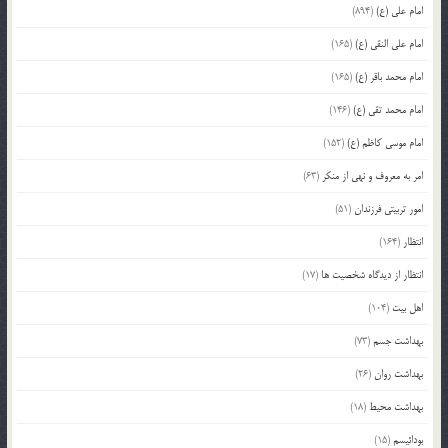
امام علی (ع)
(894)
امام علی النقی (ع)
(165)
امام محمد باقر (ع)
(165)
امام محمد تقی (ع)
(146)
امام موسی کاظم (ع)
(152)
امر به معروف و نهی از منکر
(63)
امور تربیتی فرزندان
(51)
انتظار
(164)
انتظار از دیدگاه شخصیت ها
(17)
اهل بیت
(104)
بهداشت جسم
(73)
بهداشت روان
(26)
بهداشت محیط
(18)
بودائیسم
(15)