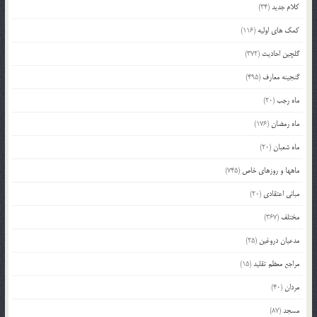
کلام جدید
(34)
کمک های اولیه
(116)
گلچین احادیث
(372)
گنجینه معارف
(495)
ماه رجب
(20)
ماه رمضان
(176)
ماه شعبان
(20)
ماهها و روزهای خاص
(745)
مبانی اعتقادی
(20)
مختلف
(367)
مدعیان دروغین
(25)
مراجع معظم تقلید
(15)
مردان
(40)
مسجد
(87)