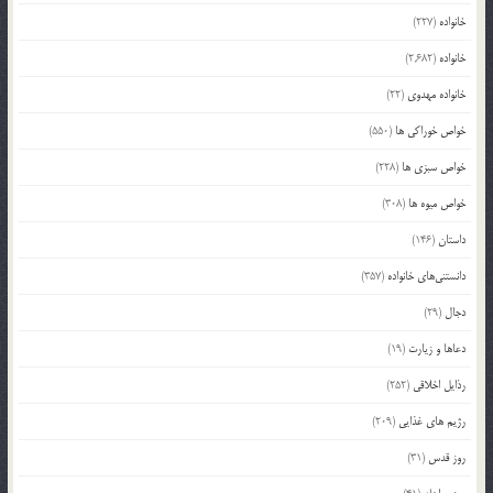
خانواده
(227)
خانواده
(2,682)
خانواده مهدوی
(22)
خواص خوراکی ها
(550)
خواص سبزی ها
(228)
خواص میوه ها
(308)
داستان
(146)
دانستنی‌های خانواده
(357)
دجال
(29)
دعاها و زیارت
(19)
رذایل اخلاقی
(252)
رژیم های غذایی
(209)
روز قدس
(31)