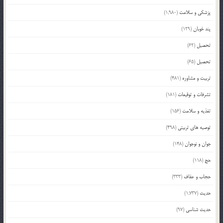
پزشکی و سلامت
(1,980)
پند خوبان
(129)
تحصیل
(62)
تحصیل
(65)
تربیت و مشاوره
(481)
تشرفات و توقیعات
(181)
تغذیه و سلامت
(156)
توصیه های تربیتی
(498)
جوان و نوجوان
(148)
حج
(118)
حجاب و عفاف
(333)
حدیث
(1,737)
حدیث شناسی
(97)