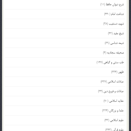
شرح دیوان حافظ
(11)
شناخت امام
(440)
شهید دستغیب
(38)
شیخ مفید
(42)
شیعه شناسی
(69)
صحیفه سجادیه
(4)
طب سنتی و گیاهی
(147)
ظهور
(334)
عبادات اسلامی
(627)
عبادات و فروع دین
(34)
عقاید اسلامی
(70)
علما و بزرگان
(224)
علوم اسلامی
(43)
علوم قرآنی
(343)