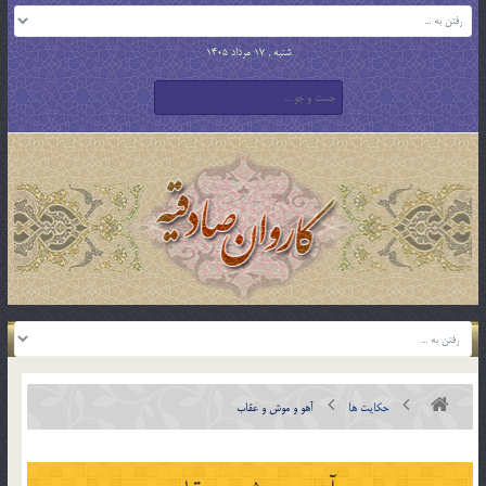
شنبه , 17 مرداد 1405
حکایت ها
آهو و موش و عقاب