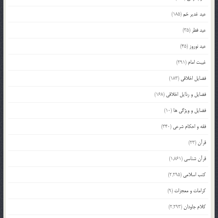
عید غدیر خم
(185)
عید فطر
(35)
عید نوروز
(45)
غیبت امام
(291)
فضایل اخلاقی
(183)
فضایل و رذایل اخلاقی
(168)
فضایل و ویژگی ها
(10)
فقه و احکام شرعی
(340)
قرآن
(23)
قرآن شناسی
(1,861)
کتب اسلامی
(2,295)
کرامات و معجزات
(9)
کلام جاودان
(2,293)