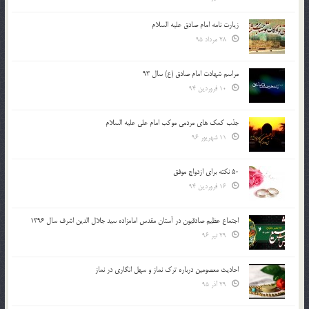
زیارت نامه امام صادق علیه السلام
28 مرداد 95
مراسم شهادت امام صادق (ع) سال 93
10 فروردین 94
جذب کمک های مردمی موکب امام علی علیه السلام
11 شهریور 96
50 نکته برای ازدواج موفق
16 فروردین 94
اجتماع عظیم صادقیون در آستان مقدس امامزاده سید جلال الدین اشرف سال 1396
29 تیر 96
احادیث معصومین درباره ترک نماز و سهل انگاری در نماز
29 آذر 95