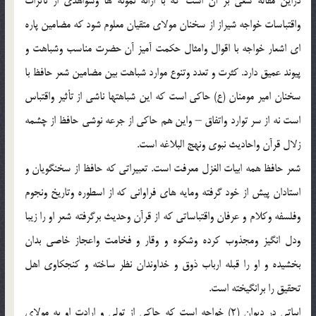
دراين مقاله سعي بر آن است که با ارائه نمونه ها وشواهدي از تأثرات
واقتباسات خواجه شيراز از سخنان مولاي متقيان معلوم شود که مضامين پاره
اي اشعار خواجه با اقوال وامثال حکمت آميز آن حضرت مناسب وشباهت و
پيوند عميق دارد. کثرت و تعدد وتنوع موارد شباهت بين مضامين شعر حافظ با
سخنان امير مومنان (ع) حاکي است که اين شباهتها ناشي از تأثير واقتباس
است نه از سر توارد واتفاق – واين هم حاکي از جرعه نوشي حافظ از چشمه
زلال قرآن واحاديث نبوي ونهج البلاغه است.
شعر حافظ همه ابيات الغزل معرفت است. تعبيراتي که حافظ از سخنگويان و
استادان پيش از خود گرفته ومايه هاي فراواني که از اسطوره وتاريخ ونجوم
وفلسفه وکلام و عرفان واقتباساتي که از قرآن وحديث برگرفته شعر او را زيبا
ودل انگيز ومجذوب کرده وشکوه و وقار و فخامت واعجاز خاصي بدان
بخشيده و او را قبله ارباب ذوق و خداوندان نظر ساخته و کنجکاوي اهل
تحقيق را برانگيخته است.
ابياتي در ديوان (2) خواجه است که حاکي از تولي و ارادت او به مولاي