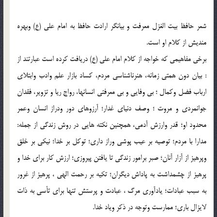
شعر حافظ بيت الغزل معرفت و بيانگر ارادت حافظ به امام علي (ع) وبهره
منديش از کلام او است.
برخي مفاهيمي که خواجه از کلام امام علي (ع) دريافت کرده است عبارتند از
: بيان دون همتي زمانه، هنرناشناسي مردم، کساد بازار علم وادب وابتلاي
ارباب فضل وکمال ؛ بي وفايي و بي معرفتي انسانها، رواج ريا و تزوير، فقدان
جوانمردي و مروت ؛ وصف دنياي غدار؛ آرزوهاي دور ودراز انسان وعمر
محدود او؛ قدر وارزش آدمي، همچنين نکته هايي در روش زندگي از جمله:
مدارا با مردم؛ توصيه بر عيب پوشي وراز داري؛ توکل بر خدا؛ نيکي بر خلق
وپرهيز از آزار آنان؛ صبر برامور زندگي تا يافتن پيروزي؛ ارزش کار براي خدا و
پرهيز از چشمداشت به پاداش ديگران؛ تکيه بر رحمت الهي ، پرهيز از غرور
به سبب عبادات؛ يادآوري مرگ ، عبادت و پرستش تنها براي تأسي به ذات
لايزال باري؛ ممارست وتوجه در ذکر وياد خدا.