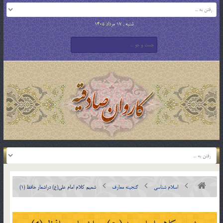
شنبه , 17 مرداد 1405
اسلام شناسی
گنجینه معارف
شميم کلام امام علي(ع) دراشعار حافظ (1)