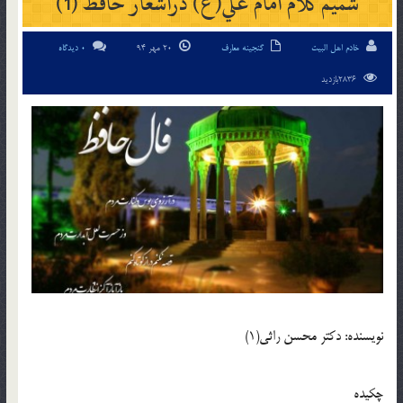
شميم کلام امام علي(ع) دراشعار حافظ (1)
خادم اهل البیت
گنجینه معارف
20 مهر 94
0 دیدگاه
2836بازدید
نويسنده: دکتر محسن راثي(1)
چکيده