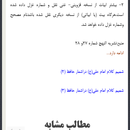
2- بيشتر ابيات از نسخه قزويني- غني نقل و شماره غزل داده شده
است.هرگاه بيت (يا ابياتي) از نسخه ديگري نقل شده باشدنام مصحح
وشماره غزل داده خواهد شد.
منبع:نشريه النهج شماره 27و 28
ادامه دارد…
شميم کلام امام علي(ع) دراشعار حافظ (2)
شميم کلام امام علي(ع) دراشعار حافظ (3)
مطالب مشابه