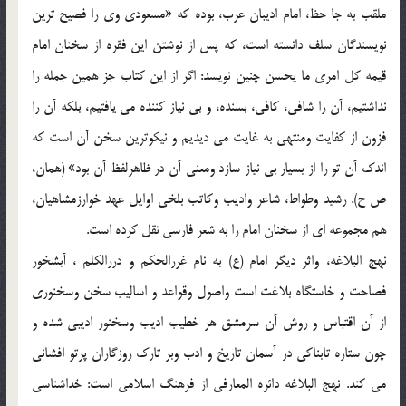
ملقب به جا حظ، امام اديبان عرب، بوده که «مسعودي وي را فصيح ترين
نويسندگان سلف دانسته است، که پس از نوشتن اين فقره از سخنان امام
قيمه کل امري ما يحسن چنين نويسد: اگر از اين کتاب جز همين جمله را
نداشتيم، آن را شافي، کافي، بسنده، و بي نياز کننده مي يافتيم، بلکه آن را
فزون از کفايت ومنتهي به غايت مي ديديم و نيکوترين سخن آن است که
اندک آن تو را از بسيار بي نياز سازد ومعني آن در ظاهرلفظ آن بود» (همان،
ص ح). رشيد وطواط، شاعر واديب وکاتب بلخي اوايل عهد خوارزمشاهيان،
هم مجموعه اي از سخنان امام را به شعر فارسي نقل کرده است.
نهج البلاغه، واثر ديگر امام (ع) به نام غررالحکم و دررالکلم ، آبشخور
فصاحت و خاستگاه بلاغت است واصول وقواعد و اساليب سخن وسخنوري
از آن اقتباس و روش آن سرمشق هر خطيب اديب وسخنور اديبي شده و
چون ستاره تابناکي در آسمان تاريخ و ادب وبر تارک روزگاران پرتو افشاني
مي کند. نهج البلاغه دائره المعارفي از فرهنگ اسلامي است: خداشناسي