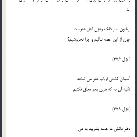
اند:
ارغنون ساز فلک رهزن اهل هنرست
چون از اين غصه نناليم و چرا نخروشيم؟
(غزل 376)
آسمان کشتي ارباب هنر مي شکند
تکيه آن به که بدين بحر معلق نکنيم
(غزل 378)
دفتر دانش ما جمله بشوييد به مي