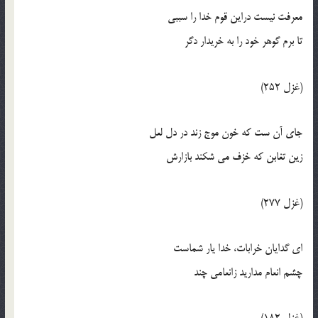
معرفت نيست دراين قوم خدا را سببي
تا برم گوهر خود را به خريدار دگر
(غزل 252)
جاي آن ست که خون موج زند در دل لعل
زين تغابن که خزف مي شکند بازارش
(غزل 277)
اي گدايان خرابات، خدا يار شماست
چشم انعام مداريد زانعامي چند