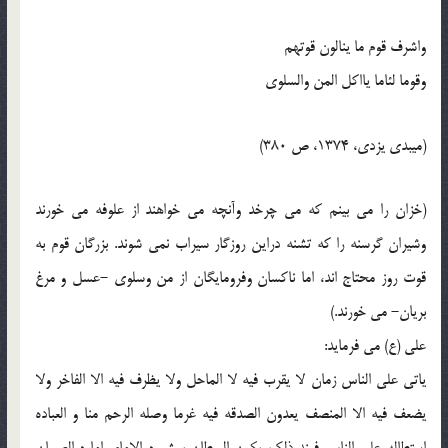
واشرف قوم ما ينالون قوتهم
وقوما لئاما يااکل المن والسلوي
(ميبدي يزدي، 1374، ص 380)
(خزان را مي بينم که مي چرخد وآنچه مي خواهند از علوفه مي خورند
وشيران گرسنه را که تشنه دراين روزگار سيراب نمي شوند. بزرگان قوم به
قوت روز محتاج اند، اما ناکسان وفرومايگان از من وسلوي -عسل و مرغ
بريان- مي خورند.)
علي (ع) مي فرمايد:
ياتي علي الناس زمان لا يقرب فيه لا الماحل ولا يظرف فيه الا الفاخر ولا
يضعف فيه الا المنصف يعدون الصدقه فيه غرما وصله الرحم منا و العباده