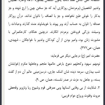
استطاله علي الناس فعند ذلک يکون السطان بمشوره الاماء واماره الصبيان
وتدبير الخصيان (برمردمان روزگاري آيد که جز سخن چين را ارج ننهند و جز
بدکار را خوش طبع نخواهند و جز با انصاف را ناتوان ندانند. درآن روزگار
صدقه را تاوان به حساب آرند وبر پيوند با خويشاوند منت گذارند وعبادات را
وسيلت بزرگي فروختن برمردم انگارند. درچنين هنگام، کارحکمراني با
مشورت زنان بود، وامير بودن از آن کودکان وتدبير با خواجگان ، شهيدي،
همان، ص377).
حضرت امير (ع) درجايي ديگر مي فرمايد:
نومهم سهود وکحلهم دموع بارض عالمها ملجم وجاهلها مکرم (خوابشان
شب بيداري، سرمه ديده شان اشک جاري، درسرزميني عالم آن دم از گفت
بسته، و جاهل به عزت در صدر نشسته، همان، ص 9).
2. شکايت از بي وفايي انسانها وبي معرفتي قوم وشيوع ريا وتزوير وقحطي
مروت وفتوت ورواج عوام فريبي: