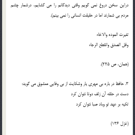
دراين سخن دروغ نمي گويم وقتي ديدگانم را مي گشايم، درشمار چشم
مردم بي شمارند اما در حقيقت انساني را نمي بينم).
تغيرت الموده والاخاء
وقل الصدق وانقطع الرجاء
(همان، ص 225).
3. حافظ در باره بي مهري يار وشکايت از بي وفايي معشوق مي گويد:
دست در حلقه آن زلف دوتا نتوان کرد
تکيه بر عهد تو وباد صبا نتوان کرد
(غزل 136)