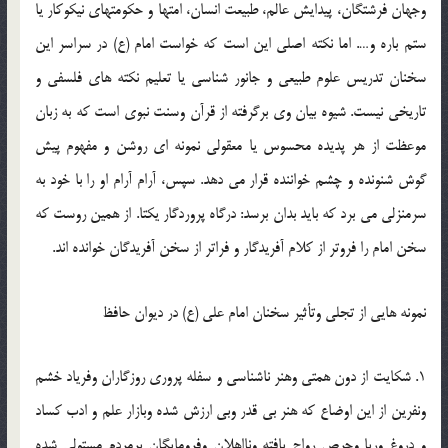
وجهان فرشتگان، پيدايش عالم، طبيعت انسان، امتها و حکومتهاي نيکوکار يا
ستم باره و…. اما نکته اصلي اين است که خواست امام (ع) در سراسر اين
سخنان تدريس علوم طبيعي و جانور شناسي يا تعليم نکته هاي فلسفي و
تاريخي نيست. شيوه بيان وي برگرفته از قرآن وسنت نبوي است که به زبان
موعظت از هر پديده محسوس يا معقولي نمونه اي روشن و مفهوم پيش
گوش شنونده و چشم خواننده قرار مي دهد. سپس، آرام آرام او را با خود به
سرمنزلي مي برد که بايد بدان برسد: درگاه پروردگار يکتا. از همين روست که
سخن امام را فروتر از کلام آفريدگار و فراتر از سخن آفريدگان خوانده اند.
نمونه هايي از تجلي وتأثير سخنان امام علي (ع) در ديوان حافظ
1. شکايت از دون همتي وهنر ناشناسي و سفله پروري روزگاران وفرياد خشم
ونفرين از اين اوضاع که هنر بي قدر وبي ارزش شده وبازار علم و ادب کساد
و دروغ وريا وحرص رواج يافته ونااهلان وفرومايگان برمردم مستولي شده