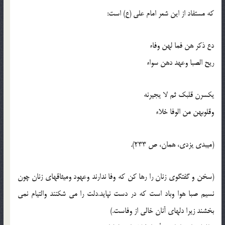
که مستفاد از اين شعر امام علي (ع) است:
دع ذکر هن فما لهن وفاء
ريح الصبا وعهد دهن سواء
يکسرن قلبک ثم لا يجيرنه
وقلوبهن من الوفا خلاء
(ميبدي يزدي، همان، ص 233).
(سخن و گفتگوي زنان را رها کن که وفا ندارند وعهود وميثاقهاي زنان چون
نسيم صبا هوا وباد است که در دست نپايد.دلت را مي شکنند والتيام نمي
بخشند زيرا دلهاي آنان خالي از وفاست.)