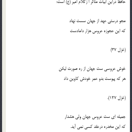
حافظ دراين ابيات متأثر ا زکلام امير (ع) است:
مجو درستي عهد از جهان سست نهاد
که اين عجوزه عروس هزار دامادست
(غزل 37)
خوش عروسي ست جهان از ره صورت ليکن
هر که پيوست بدو عمر خودش کاوين داد
(غزل 127).
جميله اي ست عروس جهان ولي هشدار
که اين مخدره درعقد کسي نمي آيد.