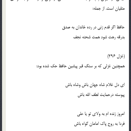
متقيان است. از جمله:
حافظ اگر قدم زني در رده خاندان به صدق
بدرقه رهت شود همت شحنه نجف
(غزل 296)
همچنين غزلي که بر سنگ قبر پيشين حافظ حک شده بود:
اي دل غلام شاه جهان باش وشاه باش
پيوسته درحمايت لطف الله باش
امروز زنده ام به ولاي تو يا علي
فردا به روح پاک امامان گواه باش