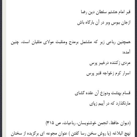
قبر امام هشتم سلطان دين رضا
ازجان ببوس وبر در آن بارگاه باش
همچنين رباعي زير که مشتمل برمدح ومنقبت مولاي متقيان است، چنين
آمده:
مردي زکننده درخيبر پرس
اسرار کرم زخواجه قنبر پرس
قسام بهشت ودوزخ آن عقده گشاي
مارنگذارد که در آييم زپاي
(ديوان حافظ، انجمن خوشنويسان، رباعيات، ص 415)
نهج البلاغه (يا روش سخن رسا گفتن ) عنوان مجوعه اي برگزيده از سخنان