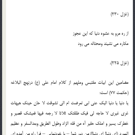
(غزل 230)
از ره مرو به عشوه دنيا که اين عجوز
مکاره مي نشيند ومحتاله مي رود
(غزل 225).
مضامين اين ابيات مقتبس وملهم از کلام امام علي (ع) درنهج البلاغه
(حکمت 77) است:
يا دنيا يا دنيا اليک عني ابي تعرضت ام الي تشوقت لا حان حينک هيهات
غري غيري لا حاجه لي فيک طلقتک ثلاثا لا رجعه فيها فعيشک قصير و
خطرک يسير و املک حقير آه من قله الزاد وطول الطريق وبعدالسفر و عظيم
المورد (اي دنيا! اي دنيا!ازمن دور شو! – با خودنمايي – فرا راه من آمده اي