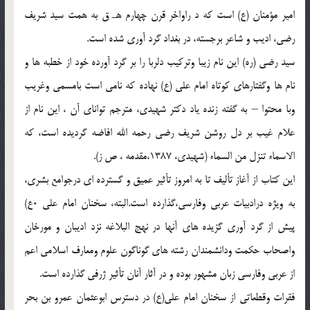
امير مؤمنان (ع) است که د راواخر قرن چهارم هـ ق به همت سيد شريف
رضي، اديب و شاعر برجسته، در بغداد گرد آوري شده است.
سيد رضي (ره) اين نام زيبا وترکيب دلربا را بر گرد آورده خود از خطبه ها و
نام ها وگفتارهاي کوتاه امام علي (ع) نهاده که نامي است بامسمي وغريب
وبا محتوا – به گفته زنده ياد دکتر شهيدي، مترجم تواناي آن ، اين نام از
علام غيب بر دل روشن شريف رضي رحمه الله افاضه گرديده است، که
الاسماء تنزل من السماء (شهيدي، 1387،مقدمه ، ص ز).
اين کتاب از آغاز تأليف تا به امروز تأثير عميق و گسترده اي درجوامع بشري،
به ويژه درادبيات عربي وفارسي،گذارده است.البته، سخنان امام علي 0ع)
پيش از گرد آوري گزيده هاي آنها در نهج البلاغه نزد اديبان و مورخان
واصحاب حکمت ودانشمندان رشته هاي گوناگون علوم ومعارف اسلامي اعم
از عربي وفارسي زبان مشهور بوده و در آثار آنان تأثير ژرفي گذارده است.
فقرات وقطعاتي از سخنان امام علي(ع) در دسترس ابوعثمان عمرو بن بحر