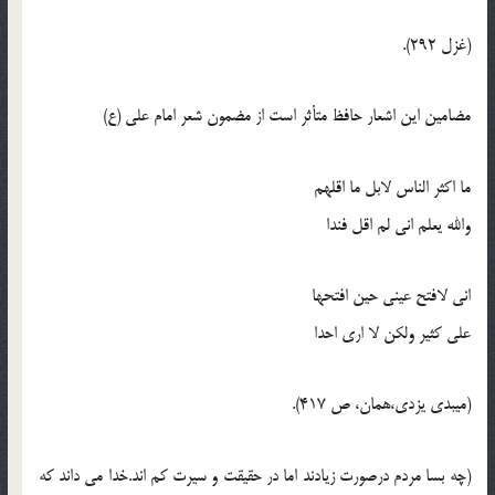
(غزل 292).
مضامين اين اشعار حافظ متأثر است از مضمون شعر امام علي (ع)
ما اکثر الناس لابل ما اقلهم
والله يعلم اني لم اقل فندا
اني لافتح عيني حين افتحها
علي کثير ولکن لا اري احدا
(ميبدي يزدي،همان، ص 417).
(چه بسا مردم درصورت زيادند اما در حقيقت و سيرت کم اند.خدا مي داند که