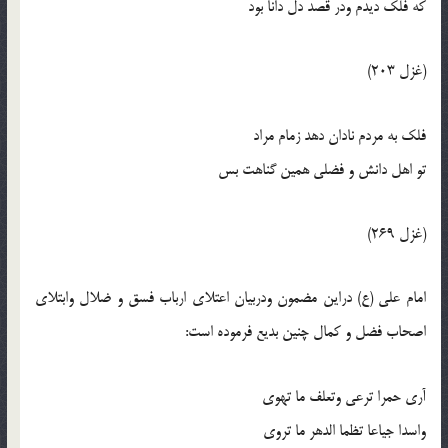
که فلک ديدم ودر قصد دل دانا بود
(غزل 203)
فلک به مردم نادان دهد زمام مراد
تو اهل دانش و فضلي همين گناهت بس
(غزل 269)
امام علي (ع) دراين مضمون ودربيان اعتلاي ارباب فسق و ضلال وابتلاي
اصحاب فضل و کمال چنين بديع فرموده است:
آري حمرا ترعي وتعلف ما تهوي
واسدا جياعا تظما الدهر ما تروي