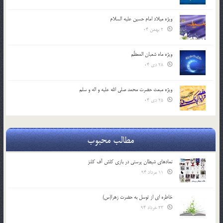
ویژه میلاد امام حسین علیه السلام
2 بهمن 04
ویژه ماه شعبان المعظّم
28 دی 04
ویژه مبعث حضرت محمد صلی الله علیه و اله و سلم
25 دی 04
مطالب محبوب
نمادهای شیطان پرستی در بازی کلش آف کلنز
11 مرداد 94
خاطره ای از توسل به حضرت زهرا(س)
23 خرداد 94