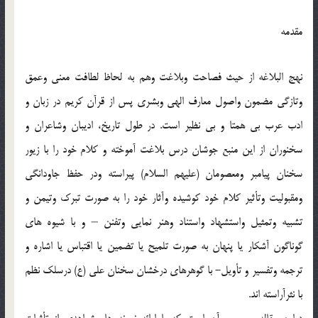
مقدمه
نهج البلاغه از حيث فصاحت وبلاغت وهم به لحاظ لطافت معني وعمق
وتازگي مضمون واصول معارف الهي وبشري پس از قرآن کريم در زبان و
ادب عرب بي همتا و بي نظير است. در طول تاريخ، اديبان وشاعران و
سخنوران از اين منبع جوشان درس بلاغت آموخته و کلام خود را با زيور
سخنان پيامبر ومعصومان (عليهم السلام) پيراسته ودر حفظ جاودانگي
ومقبوليت وتأثير کلام خود کوشيده وآثار خود را به صورت تبرک وتيمن و
تشبيه وتمثيل واستشهاد واستناد وهنر نمايي وتفنن – و با شيوه هاي
گوناگون آشکار يا پنهان به صورت تلميح يا تضمين يا اقتباس يا اشاره و
ترجمه وتفسير و تأويل- با گوهرهاي درخشان سخنان علي (ع) درسلک نظم
با نثرآراسته اند.