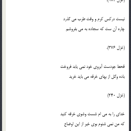
(غزل 182).
نيست درکس کرم و وقت طرب مي گذرد
چاره آن ست که سجاده به مي بفروشم
(غزل 376).
قحط جودست آبروي خود نمي يابد فروخت
باده وگل از بهاي خرقه مي بايد خريد
(غزل 240)
خداي را به مي ام شست وشوي خرقه کنيد
که من نمي شنوم بوي خير از اين اوضاع