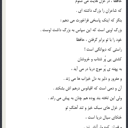
حافظا ، در غزل ‌هایت می ‌شنوم
که شاعران را بزرگ داشته ‌ای .
بنگر که اینک پاسخی فراخورت می ‌دهم :
بزرگ اویی است که این سپاس به بزرگ‌ داشت اوست .
خود را با تو برابر گرفتن ، حافظا
راستی که دیوانگی است !
کشتی‌ یی پُر شتاب و خروشان
به پهنه‌ ی پُر موج دریا در می ‌آید ،
و مغرور و دلیر به دلِ خیزاب ‌ها می ‌زند .
آن و دمی است که اقیانوس درهم ‌اش بشکند .
ولی این تخته ‌بند پوده هم ‌چنان به پیش می‌ راند .
در غزل‌ های سبک ‌خیز و تند آهنگِ تو
خنکای سیال دریا است ،
و فورانِ کوه ‌وار آتش نیز .