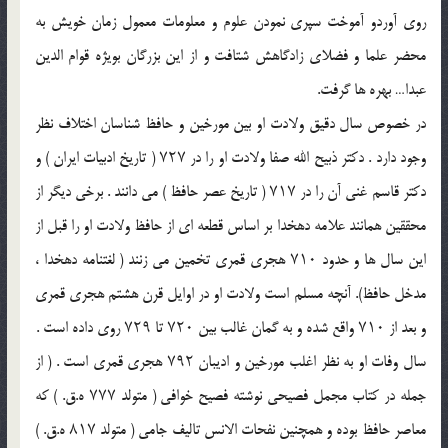
روی آوردو آموخت سپری نمودن علوم و معلومات معمول زمان خویش به
محضر علما و فضلای زادگاهش شتافت و از این بزرگان بویژه قوام الدین
عبدا… بهره ها گرفت.
در خصوص سال دقیق ولادت او بین مورخین و حافظ ‌شناسان اختلاف نظر
وجود دارد . دکتر ذبیح الله صفا ولادت او را در ۷۲۷ ( تاریخ ادبیات ایران ) و
دکتر قاسم غنی آن را در ۷۱۷ ( تاریخ عصر حافظ ) می‌ دانند . برخی دیگر از
محققین همانند علامه دهخدا بر اساس قطعه ای از حافظ ولادت او را قبل از
این سال ‌ها و حدود ۷۱۰ هجری قمری تخمین می‌ زنند ( لغتنامه دهخدا ،
مدخل حافظ). آنچه مسلم است ولادت او در اوایل قرن هشتم هجری قمری
و بعد از ۷۱۰ واقع شده و به گمان غالب بین ۷۲۰ تا ۷۲۹ روی داده ‌است .
سال وفات او به نظر اغلب مورخین و ادیبان ۷۹۲ هجری قمری است . ( از
جمله در کتاب مجمل فصیحی نوشته فصیح خوافی ( متولد ۷۷۷ ه.ق. ) که
معاصر حافظ بوده و همچنین نفحات الانس تالیف جامی ( متولد ۸۱۷ ه.ق. )