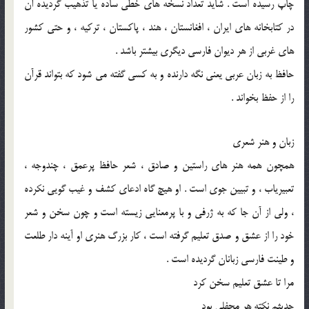
‌چاپ رسیده است . شاید تعداد نسخه‌ های خطّی ساده یا تذهیب گردیده آن
در کتابخانه‌ های ایران ، افغانستان ، هند ، پاکستان ، ترکیه ، و حتی کشور
‌های غربی از هر دیوان فارسی دیگری بیشتر باشد .
حافظ به زبان عربی یعنی نگه دارنده و به کسی گفته می ‌شود که بتواند قرآن
را از حفظ بخواند .
زبان و هنر شعری
همچون همه هنر های راستین و صادق ، شعر حافظ پرعمق ، چندوجه ،
تعبیریاب ، و تبیین ‌جوی است . او هیچ ‌گاه ادعای کشف و غیب ‌گویی نکرده
، ولی از آن‌ جا که به ژرفی و با پرمعنایی زیسته ‌است و چون سخن و شعر
خود را از عشق و صدق تعلیم گرفته ‌است ، کار بزرگ هنری او آینه‌ دار طلعت
و طینت فارسی‌ زبانان گردیده ‌است .
مرا تا عشق تعلیم سخن کرد
حدیثم نکته هر محفلی بود