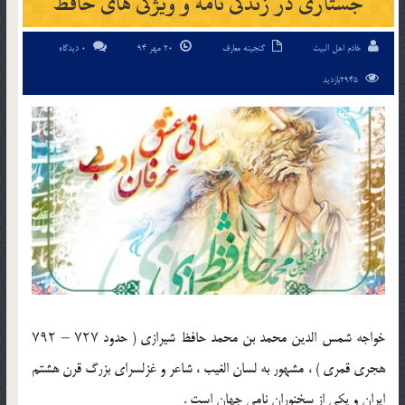
جستاری در زندگی نامه و ویژگی های حافظ
خادم اهل البیت
گنجینه معارف
20 مهر 94
0 دیدگاه
2945بازدید
خواجه شمس الدین محمد بن محمد حافظ شیرازی ( حدود ۷۲۷ – ۷۹۲
هجری قمری ) ، مشهور به لسان الغیب ، شاعر و غزلسرای بزرگ قرن هشتم
ایران و یکی از سخنوران نامی جهان است .