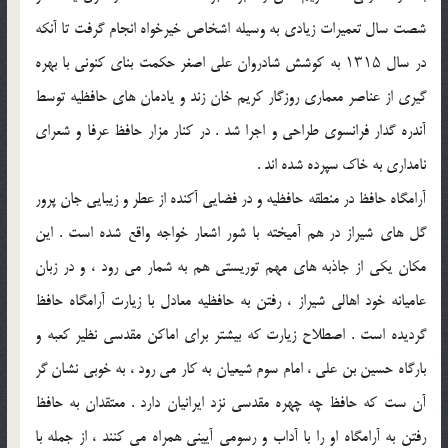
شصت سال تعمیرات زیادی به وسیله اشخاص خیرخواه انجام گرفت تا آنکه
در سال ۱۳۱۵ به کوشش شادروان علی اصغر حکمت بنای کنونی با بهره
گیری از عناصر معماری روزگار کریم خان زند و یادمان های حافظیه توسط
آندره گدار فرانسوی طراحی و اجرا شد . در کنار مزار حافظ عرفا و شعرای
نامداری به خاک سپرده شده اند .
آرامگاه حافظ در منطقه حافظیه و در فضایی آکنده از عطر و زیبایی جان‌ پرور
گل ‌های شیراز در هم ‌آمیخته با شور اشعار خواجه واقع شده ‌است . این
مکان یکی از جاذبه ‌های مهم توریستی هم به‌ شمار می ‌رود ، و در زبان
عامیانه خود اهالی شیراز ، رفتن به حافظیه معادل با زیارت آرامگاه حافظ
گردیده ‌است . اصطلاح زیارت که بیشتر برای اماکن مقدسی نظیر کعبه و
بارگاه حسین‌ بن علی ، امام سوم شیعیان به ‌کار می ‌رود ، به‌ خوبی نشان ‌گر
آن‌ ست که حافظ چه چهره مقدسی نزد ایرانیان دارد . معتقدان به حافظ
رفتن به آرامگاه او را با آداب و رسومی آیینی همراه می‌ کنند ، از جمله با