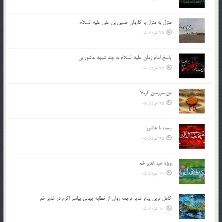
منزل به منزل با کاروان حسین بن علی علیه السلام
25 خرداد 05
پاسخ امام زمان علیه السلام به چند شبهه عاشورایی
25 خرداد 05
من سرزمین کربلا
25 خرداد 05
بیعت با عاشورا
25 خرداد 05
ویژه عید غدیر خم
10 خرداد 05
کامل ترین پیام غدیر ترجمه روان از خطابه جهانی پیامبر اکرم در غدیر خم
10 خرداد 05