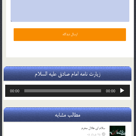
زیارت نامه امام صادق علیه السلام
پخش‌کننده
00:00
00:00
صوت
مطالب مشابه
سلام ای هلال محرم
25 خرداد 05