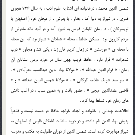
شمس الدین محمد ، درخانواده ای آشنا به علوم ادب ، به سال 726 هجری
قمری ، در شیراز به دنیا آمد ، جداو ، یا پدرش ، از موطن خود ( اصفهان یا
تویسركان ) ، در زمان اتابكان فارس به شیراز آمد و در آنجا ماند مادرش از
مردم كازرون بود . مسكن حافط ، محله « شیادان » شیراز بود كه این محله
با محله ی « مورستان » در زمان كریم خان زند ، یكی شد و مجاور « درب
شاهزاده » قرار دارد . حافظ قریب چهل سال در حوزه درس استادان آن
زمان : « قوام الدین عبدالله » ، « مولانا بهاء الدین عبدالصمد بحرآبادی » ،
« میر سید شریف علامه گرگانی » ، « مولانا شمس الدین عبدالله » و «
قاضی عضدالدین عیجی » ، حضور یافت و به همین سبب ، در اغلب دانش
های زمان خود تسلط پیدا كرد .
اطلاعات چندانی از خانواده و اجداد خواجه حافظ در دست نیست و ظاهراً
پدرش بهاء الدین نام داشته و در دوره سلطنت اتابکان فارس از اصفهان به
شیراز مهاجرت کرده است. شمس الدین از دوران طفولیت به مکتب و مدرسه