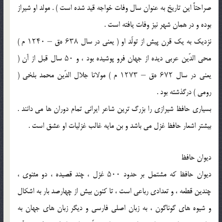
صراحتاً این تاریخ به عنوان سال وفات خواجه قید شده‌ است ) . مولد او شیراز
بوده و در همان شهر نیز وفات یافته‌ است .
نزدیک به یک قرن پیش از تولّد او ( یعنی در سال ۶۳۸ ه‌ق – ۱۲۴۰ م )
محی‌ الدّین عربی دیده از جهان فرو پوشیده بود ، و ۵۰ سال قبل از آن (
یعنی در سال ۶۷۲ ه‌ق – ۱۲۷۳ م ) مولانا جلال ‌الدّین محمد بلخی (
رومی ) درگذشته بود .
بسیاری حافظ شیرازی را بزرگ ‌ترین شاعر ایرانی تمام دوران ‌ها می ‌دانند .
بیشتر اشعار حافظ غزل می‌ باشد و بن ‌مایه غالب غزلیات او عشق است .
دیوان حافظ
دیوان حافظ که مشتمل بر حدود ۵۰۰ غزل ، چند قصیده ، دو مثنوی ،
چندین قطعه ، و تعدادی رباعی است ، تا کنون بیش از چهارصد بار به اشکال
و شیوه ‌های گوناگون ، به زبان اصلی فارسی و دیگر زبان ‌های جهان به