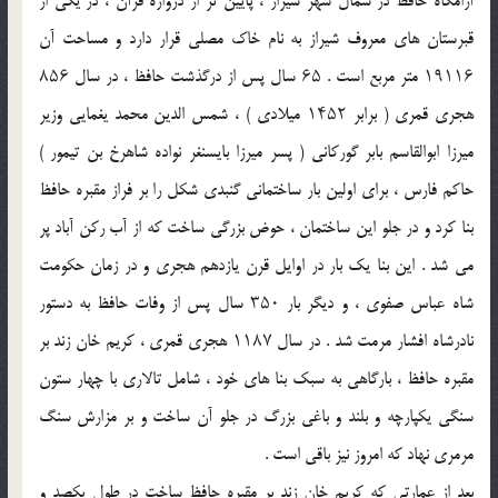
آرامگاه حافظ در شمال شهر شیراز ، پایین ‌تر از دروازه قرآن ، در یکی از
قبرستان های معروف شیراز به نام خاک مصلی قرار دارد و مساحت آن
۱۹۱۱۶ متر مربع است . ۶۵ سال پس از درگذشت حافظ ، در سال ۸۵۶
هجری قمری ( برابر ۱۴۵۲ میلادی ) ، شمس‌ الدین محمد یغمایی وزیر
میرزا ابوالقاسم بابر گورکانی ( پسر میرزا بایسنغر نواده شاهرخ بن تیمور )
حاکم فارس ، برای اولین بار ساختمانی گنبدی شکل را بر فراز مقبره حافظ
بنا کرد و در جلو این ساختمان ، حوض بزرگی ساخت که از آب رکن‌ آباد پر
می ‌شد . این بنا یک بار در اوایل قرن یازدهم هجری و در زمان حکومت
شاه عباس صفوی ، و دیگر بار ۳۵۰ سال پس از وفات حافظ به دستور
نادرشاه افشار مرمت شد . در سال ۱۱۸۷ هجری قمری ، کریم خان زند بر
مقبره حافظ ، بارگاهی به سبک بنا های خود ، شامل تالاری با چهار ستون
سنگی یکپارچه و بلند و باغی بزرگ در جلو آن ساخت و بر مزارش سنگ
مرمری نهاد که امروز نیز باقی است .
بعد از عمارتی که کریم خان زند بر مقبره حافظ ساخت در طول یکصد و