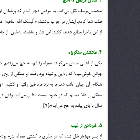
۳. شفای مریض لاعلاج
محمد‌بن‌یوسف نقل می‌کند، به مرضی دچار شدم که پزشکان از عل
طلب شفا کردم. ایشان در جواب نوشتند: «ألبسک الله العافیه؛ خ
از این ماجرا مطلع شدند، گفتند: این شفا و عافیت، به‌یقین، از جان
۴. طلاشدن سنگریزه
یکی از اهالی مدائن می‌گوید: همراه رفیقم، به حج می‌رفتیم.
جوانی خوش‌سیما که ردایی پوشیده بود رفت. او سنگی از روی ز
هنگام، آن جوان غائب شد. ما به نزد مرد فقیر رفتیم و گفتیم: 
سنگی از طلا دیدیم که در حدود بیست مثقال می‌شد. وقتی در م
سال با پای پیاده به حج می‌آید».[۹]
۵. خبردادن از غیب
از پسر مهزیار نقل شده که در سفری با کشتی همراه پدرم بودم