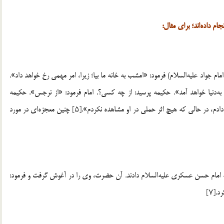
م داده‌اند؛ برای مثال:
 جواد علیه‌السلام) فرمود: «امشب به خانه‌ ما بیا؛ زیرا، امر مهمی رخ خواهد داد».
ه‌دنیا خواهد آمد». حکیمه پرسید: از چه کسی؟. امام فرمود: «از نرجس». حکیمه
می‌گوید: «به نزد نرجس رفتم و به او، فرزند بزرگواری را بشارت دادم، در حالی که هیچ اثر حملی در او مشاهده نکردم».[۵] چنین معجزه‌ای در مورد
ا به امام حسن عسکری علیه‌السلام دادند. آن حضرت، وی را در آغوش گرفت و فرمود:
[۷]