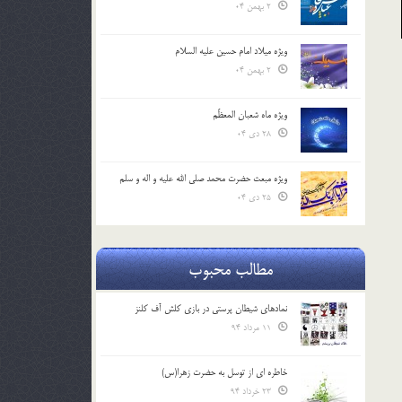
2 بهمن 04
ویژه میلاد امام حسین علیه السلام
2 بهمن 04
ویژه ماه شعبان المعظّم
28 دی 04
ویژه مبعث حضرت محمد صلی الله علیه و اله و سلم
25 دی 04
مطالب محبوب
نمادهای شیطان پرستی در بازی کلش آف کلنز
11 مرداد 94
خاطره ای از توسل به حضرت زهرا(س)
23 خرداد 94