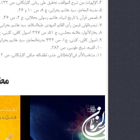
۴. الإلهیات من شرح المواقف، تحقیق علی ربانی گلپایگانی، ص ۱۳۲.
۵. مدینه المعاجز، سید هاشم بحرانی، ج ۸، ص ۱۰ و ۲۶.
۶. قصص قرآن یا تاریخ انبیاء، هاشم رسولی محلاتی، ج ۲، ص ۴۶.
۷. تبصره‌الولی فیمن رأی القائم المهدی علیه‌السلام، سید هاشم بحرانی، ج ۱۸.
۸. بحارالأنوار، علامه مجلسی، ج ۵۱، ص ۲۹۷؛ اصول کافی، کلینی، ج ۱، ص ۵۱۹؛ بحارالانوار، علامه مجلسی، ج۱، ص ۲۹۷.
۹. اصول کافی، کلینی، ج۱، ص ۳۳۲؛ مدینه‌المعاجز، سید هاشم بحرانی، ج۸، ص ۷۱.
۱۰. الغیبه، شیخ طوسی، ص ۲۸۲.
۱۱. منتخب‌الأثر فی‌الإمام‌الثانی عشر، لطف‌الله صافی گلپایگانی، ص ۳۱۲.
مط