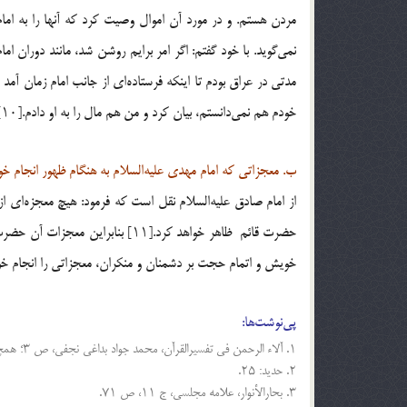
مردن هستم. و در مورد آن اموال وصیت کرد که آنها را به ا
نمی‌گوید. با خود گفتم: اگر امر برایم روشن شد، مانند دوران
مدتی در عراق بودم تا اینکه فرستاده‌ای از جانب امام زمان
خودم هم نمی‌دانستم، بیان کرد و من هم مال را به او دادم.[۱۰]
ب. معجزاتی که امام مهدی علیه‌السلام به هنگام ظهور انجام خواه
از امام صادق علیه‌السلام نقل است که فرمود: هیچ معجزه‌ای ا
حضرت قائم ظاهر خواهد کرد.[۱۱] بنا
خویش و اتمام حجت بر دشمنان و منکران، معجزاتی را انجام خوا
پی‌نوشت‌ها:
۱. آلاء الرحمن فی تفسیرالقرآن، محمد جواد بداغی نجفی، ص ۳؛ همچنین ر.ک: کشف المراد فی شرح تجرید الاعتقاد، علامه حلی، ص ۳۵۲.
۲. حدید: ۲۵.
۳. بحارالأنوار، علامه مجلسی، ج ۱۱، ص ۷۱.