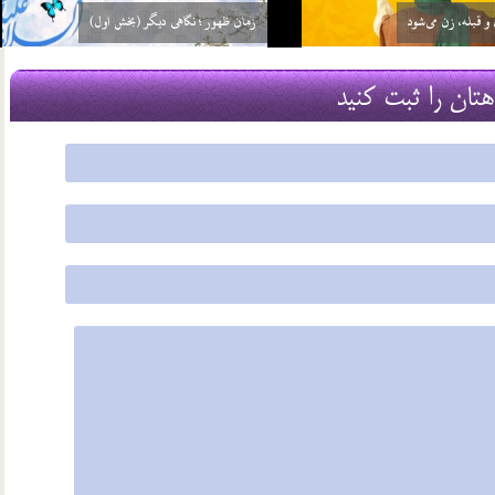
ست یعنی چه؟
مشخصات عصر ظهور در نهج البلاغه
22 شهریور 03
هتان را ثبت کنید