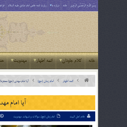
بِسْمِ اللَّـهِ الرَّحْمَـٰنِ الرَّحِيمِ
خانه
درباره ما
زیارت نامه خاص امام صادق علیه السلام
فراخو
خانه
کلام جاودان
ائمه اطهار
مهدویت
حد
ائمه اطهار
امام زمان (عج)
آیا امام مهدی‌ (عج) معجزه‌ا
آیا امام مه
خادم اهل البیت
امام زمان (عج)
,
سوالات و شبهات
,
مهدویت