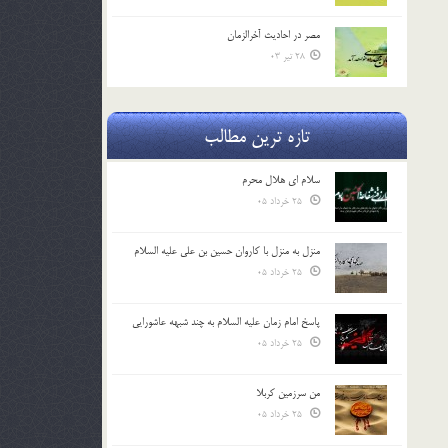
مصر در احادیث آخرالزمان
28 تیر 03
تازه ترین مطالب
سلام ای هلال محرم
25 خرداد 05
منزل به منزل با کاروان حسین بن علی علیه السلام
25 خرداد 05
پاسخ امام زمان علیه السلام به چند شبهه عاشورایی
25 خرداد 05
من سرزمین کربلا
25 خرداد 05