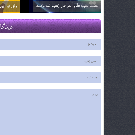
زمان ظهور ؛ نگاهی دیگر (بخش دوم)
فرج نزدیک ا
29 اسفند 03
29 اسفند 03
دیدگا