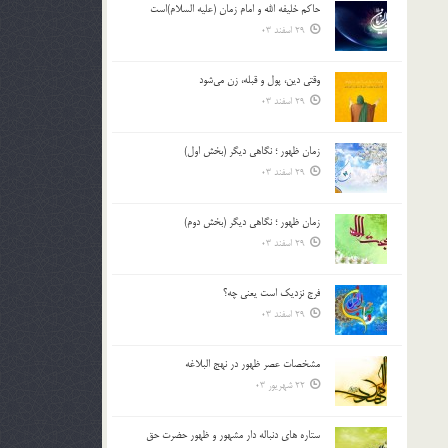
حاکم خليفه الله و امام زمان (علیه السلام)است
بالا
29 اسفند 03
و
پایین
استفاده
وقتی دین، پول و قبله، زن می‌شود
کنید.
29 اسفند 03
زمان ظهور ؛ نگاهی دیگر (بخش اول)
29 اسفند 03
زمان ظهور ؛ نگاهی دیگر (بخش دوم)
29 اسفند 03
فرج نزدیک است یعنی چه؟
29 اسفند 03
مشخصات عصر ظهور در نهج البلاغه
22 شهریور 03
ستاره های دنباله دار مشهور و ظهور حضرت حق