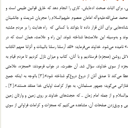
، برای اثبات صحت ادعایش، کاری را انجام دهد که خارق قوانین طبیعی است و
] پس از خاتم انبیا، حضرت محمد صلی‌الله‌علیه‌وآله امامان معصوم علیهم‌السلام را مجریان شریعت و جانشینان
ایی برای آنان قرار داده تا بتوانند با کسانی که راه هدایت را بر مردم مشتبه
وند و به‌وسیله این علامت‌ها شناخته شوند. این راه و علامت، همان است که در
یده می‌شود. خداوند می‌فرماید: «لقد أرسلنا رسلنا بالبینات و أنزلنا معهم الکتاب
۲] ما، رسولان خود را با دلائل روشن (معجزه) فرستادیم و با آنان، کتاب و میزان نازل کردیم تا مردم قیام به
 معجزه از سوی خداوند، سؤال شد. آن حضرت، در جواب فرمودند: «معجزه، علامتی
است از طرف خداوند که آن را فقط به انبیا و رسل و امامان اعطا می‌کند تا صدق آنان از دروغ دروغ‌گو شناخته شود».[۳] باتوجه به اینکه جمیع
مسلمانان به امکان کرامت اولیای خدا عقیده دارند ـ چنان‌که تفتازاتی می‌گوید: جمهور مسلمانان، به جواز کرامت اولیای خدا معتقد هستند».[۴] ـ
السلام و از جمله امام زمان ـ که حجت‌های خداوند بر روی زمین و وارثان زمین
وایی و ورق‌زدن صفحات آن، مشاهده می‌کنیم که معجزات و کرامات فراوانی از سوی