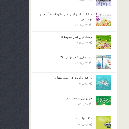
13 مرداد 03
استقرار عدالت و از بين بردن ظلم، خصوصيّت مهدي
موعود(عج)
13 مرداد 03
برجسته ترين شعار مهدويت (1)
13 مرداد 03
برجسته ترين شعار مهدويت (2)
13 مرداد 03
ابزارهاي برگزيده آخر الزماني شيطان!
28 تیر 03
احياي دين در عصر ظهور
28 تیر 03
جنگ جهاني آخر
28 تیر 03