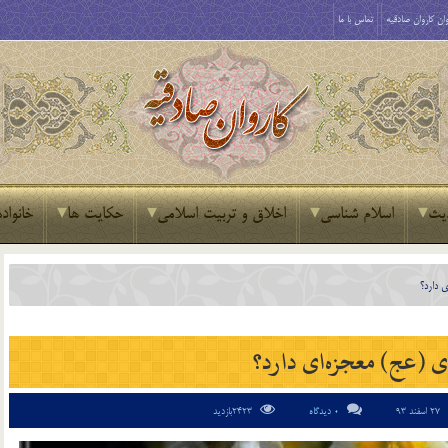
ان کاروان صادقیه
تماس با ما
یث
اسلام شناسی
اخلاق و تربیت اسلامی
حکایت ها
خانواده
ی دارد؟
دی‌ (عج) معجزه‌ای دارد؟
27 اسفند 93
0 دیدگاه
2423بازدید