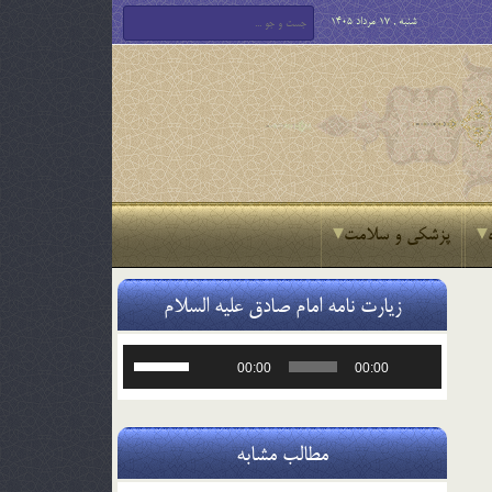
شنبه , 17 مرداد 1405
پزشکی و سلامت
زیارت نامه امام صادق علیه السلام
پخش‌کننده
برای
00:00
00:00
صوت
افزایش
یا
کاهش
صدا
مطالب مشابه
از
کلیدهای