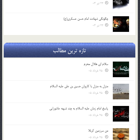
22 تیر 03
چگونگی شهادت امام حسن عسکری(ع)
22 تیر 03
تازه ترین مطالب
سلام ای هلال محرم
25 خرداد 05
منزل به منزل با کاروان حسین بن علی علیه السلام
25 خرداد 05
پاسخ امام زمان علیه السلام به چند شبهه عاشورایی
25 خرداد 05
من سرزمین کربلا
25 خرداد 05