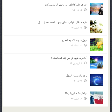
تشرف علي آقا قاضي به محضر امام زمان(عج)
15 دی 95
طرح همگانی خواندن دعای فرج در لحظه تحویل سال
27 اسفند 03
چهل حدیث نگاه به نامحرم
13 خرداد 94
آیا جرقه ظهور در یمن زده شده است ؟!
8 فروردین 94
ویژه ماه شعبان المعظّم
28 دی 04
مواظب نگاهتان باشید!!!
18 اسفند 93