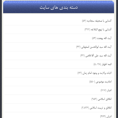
دسته بندی های سایت
آشنایی با صحیفه سجادیه
(56)
آشنایی با نهج البلاغه
(392)
آیت الله بهجت
(54)
آیت الله سید ابوالحسن اصفهانی
(43)
آیت الله سید علی آقا قاضی
(42)
ائمه اطهار
(5,038)
اثبات ولایت و وجود امام زمان
(73)
احادیث موضوعی
(550)
اخبار
(717)
اخلاق اسلامی
(956)
اخلاق و تربیت اسلامی
(2,836)
ادیان
(474)