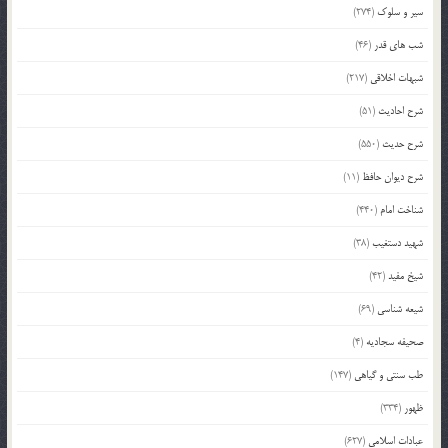
سیر و سلوک
(274)
شب های قدر
(46)
شبهات اخلاقی
(217)
شرح احادیث
(51)
شرح حدیث
(550)
شرح دیوان حافظ
(11)
شناخت امام
(440)
شهید دستغیب
(38)
شیخ مفید
(42)
شیعه شناسی
(69)
صحیفه سجادیه
(4)
طب سنتی و گیاهی
(147)
ظهور
(334)
عبادات اسلامی
(627)