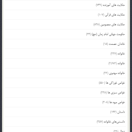
حکایت های آموزنده
(749)
حکایت های قرآنی
(107)
حکایت های معصومین
(838)
حکومت جهانی امام زمان (عج)
(24)
خاندان عصمت
(15)
خانواده
(227)
خانواده
(2,682)
خانواده مهدوی
(22)
خواص خوراکی ها
(550)
خواص سبزی ها
(228)
خواص میوه ها
(308)
داستان
(146)
دانستنی‌های خانواده
(357)
دجال
(29)