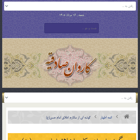
جمعه , 16 مرداد 1405
ائمه اطهار
گوشه ای از مکارم اخلاق امام حسن(ع)