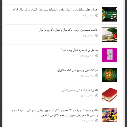
اجتماع عظیم صادقیون در آستان مقدس امامزاده سید جلال الدین اشرف سال 1396
29 تیر 96
احادیث معصومین درباره ترک نماز و سهل انگاری در نماز
29 آذر 95
چه نظراتی در مورد دجال وجود دارد؟
28 مرداد 94
سوالات طبی و پاسخ های امام صادق(ع)
28 اسفند 93
«نفس» خطرناک ترین دشمن انسان
26 اسفند 93
مقام و درجه كدام يك از 14 معصوم بالاتر است چون بعضي امام علي ـ عليه السلام ـ
و بعضي ها امام زمان (عج) را از همه بالاتر مي دانند چرا؟
12 دی 94