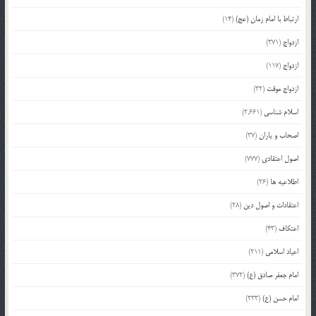
ارتباط با امام زمان (عج)
(14)
ازدواج
(371)
ازدواج
(117)
ازدواج موقت
(32)
اسلام شناسی
(2,661)
اصحاب و یاران
(37)
اصول اعتقادی
(777)
اطلاعیه ها
(26)
اعتقادات و اصول دین
(28)
اعتکاف
(43)
اعیاد اسلامی
(211)
امام جعفر صادق (ع)
(372)
امام حسن (ع)
(233)