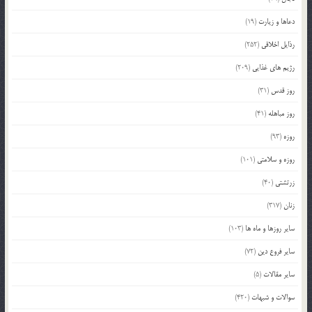
دعاها و زیارت
(19)
رذایل اخلاقی
(252)
رژیم های غذایی
(209)
روز قدس
(31)
روز مباهله
(41)
روزه
(93)
روزه و سلامتی
(101)
زرتشتی
(40)
زنان
(317)
سایر روزها و ماه ها
(103)
سایر فروع دین
(72)
سایر مقالات
(5)
سوالات و شبهات
(420)