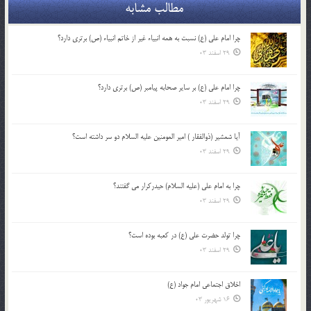
مطالب مشابه
چرا امام علی (ع) نسبت به همه انبیاء غیر از خاتم انبیاء (ص) برتری دارد؟
29 اسفند 03
چرا امام علی (ع) بر سایر صحابه پیامبر (ص) برتری دارد؟
29 اسفند 03
آیا شمشیر (ذوالفقار ) امیر المومنین علیه السلام دو سر داشته است؟
29 اسفند 03
چرا به امام علی (علیه السلام) حیدرکرار می گفتند؟
29 اسفند 03
چرا تولد حضرت علی (ع) در کعبه بوده است؟
29 اسفند 03
اخلاق اجتماعی امام جواد (ع)
16 شهریور 03