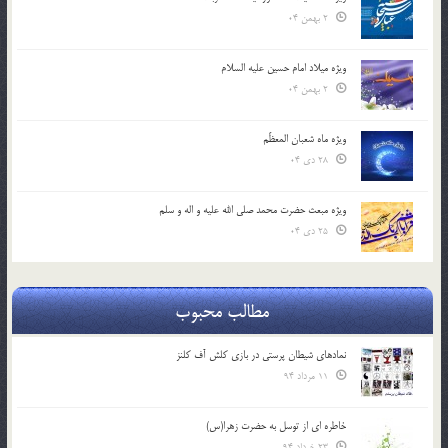
2 بهمن 04
ویژه میلاد امام حسین علیه السلام
2 بهمن 04
ویژه ماه شعبان المعظّم
28 دی 04
ویژه مبعث حضرت محمد صلی الله علیه و اله و سلم
25 دی 04
مطالب محبوب
نمادهای شیطان پرستی در بازی کلش آف کلنز
11 مرداد 94
خاطره ای از توسل به حضرت زهرا(س)
23 خرداد 94