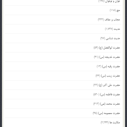
جوان و نوجوان
(148)
حج
(118)
حجاب و عفاف
(333)
حدیث
(1,737)
حدیث شناسی
(97)
حضرت ابوالفضل (ع)
(54)
حضرت خدیجه (س)
(41)
حضرت رقیه (س)
(13)
حضرت زینب (س)
(66)
حضرت علی اکبر (ع)
(23)
حضرت فاطمه (س)
(530)
حضرت محمد (ص)
(613)
حضرت معصومه (س)
(45)
حکایت ها
(2,244)