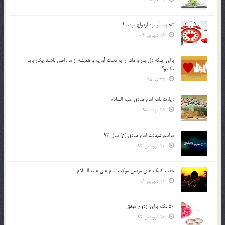
تجارت پُرسود ازدواج موقت !
16 شهریور 04
براي اينكه دل پدر و مادر را به دست آوريم و هميشه از ما راضي باشند چكار بايد
بكنيم؟
23 تیر 95
زیارت نامه امام صادق علیه السلام
28 مرداد 95
مراسم شهادت امام صادق (ع) سال 93
10 فروردین 94
جذب کمک های مردمی موکب امام علی علیه السلام
11 شهریور 96
50 نکته برای ازدواج موفق
16 فروردین 94