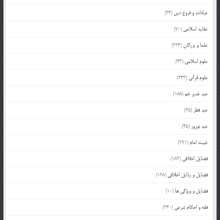
عبادات و فروع دین
(34)
عقاید اسلامی
(70)
علما و بزرگان
(224)
علوم اسلامی
(43)
علوم قرآنی
(343)
عید غدیر خم
(185)
عید فطر
(35)
عید نوروز
(45)
غیبت امام
(291)
فضایل اخلاقی
(183)
فضایل و رذایل اخلاقی
(168)
فضایل و ویژگی ها
(10)
فقه و احکام شرعی
(340)