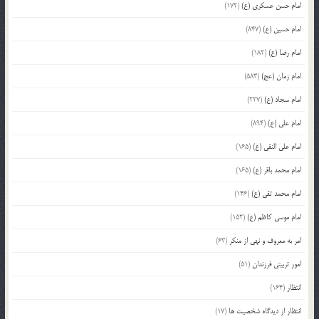
امام حسن عسکری (ع)
(172)
امام حسین (ع)
(847)
امام رضا (ع)
(182)
امام زمان (عج)
(583)
امام سجاد (ع)
(227)
امام علی (ع)
(894)
امام علی النقی (ع)
(165)
امام محمد باقر (ع)
(165)
امام محمد تقی (ع)
(146)
امام موسی کاظم (ع)
(152)
امر به معروف و نهی از منکر
(63)
امور تربیتی فرزندان
(51)
انتظار
(164)
انتظار از دیدگاه شخصیت ها
(17)