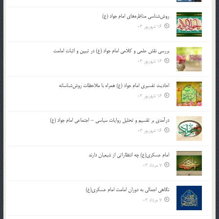
روش‌شناسی مناظره‌های امام جواد (ع)
16 شهریور 03
بررسی نقش علمی و کلامی امام جواد (ع) در تبیین و اثبات امامت
16 شهریور 03
احادیث تفسیری امام جواد (ع) همراه با ملاحظات روش‌شناسانه
16 شهریور 03
درآمدی بر تقسیم و تحلیل روایات سیاسی – اجتماعی امام جواد (ع)
16 شهریور 03
امام عسکری(ع) چه انتظاراتی از شیعیان دارند
7 مرداد 03
نگاهی اجمالی به دوران امامت امام عسکری(ع)
7 مرداد 03