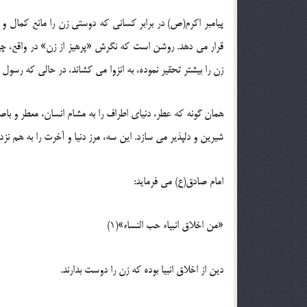
پیامبر اکرم(ص) در برابر کسانی که دوستی زن را مانع کمال و 
قرار می دهد. روشن است که نگرش «پرهیز از زن» در واقع، چیزی
زن را بیشتر تحقیر نموده، به انزوا می کشاند، در حالی که رسو
همان گونه که عطر، دنیای اطراف را به مشام انسان، معطر و باصف
شیرین و دلپذیر می سازد. این سه، مرز دنیا و آخرت را به هم نزد
امام صادق(ع) می فرماید:
«من اخلاق انبیاء حب النساء»(1)
دین از اخلاق انبیا بوده که زن را دوست بدارند.