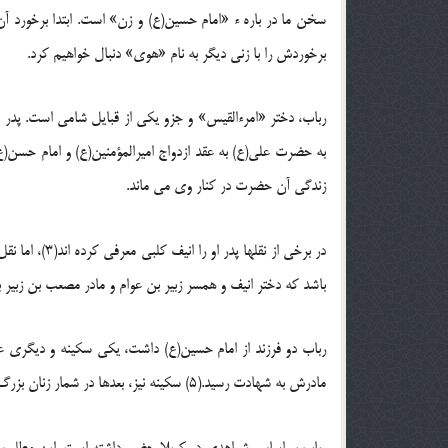
سخن ما در باره ء «امام حسین(ع) و زن» است. ابتدا برخورد 
برخوردش را با زنی دیگر به نام «هوی» دنبال خواهیم کرد.
رباب، دختر «امرءالقیس» و جزو یکی از قبایل شامی است. پدر در 
زندگی آن حضرت در کنار وی می ماند.
در برخی از نق
باشد که دختر انیف و همسر زبیر بن عوام و مادر مصعب بن زبیر بو
رباب دو فرزند از امام حسین(ع) داشت، یکی سکینه و دیگری عبد
مادرش به شهادت رسید.(5) سکینه نیز، بعدها در شمار زنان بزرگ عالم اسلام درآمده، بویژه در ادب، شخصیت شناخته شده ای یافت.
رباب بر اساس شواهدی در کربلا حضور داشته است. این مطلب را ب