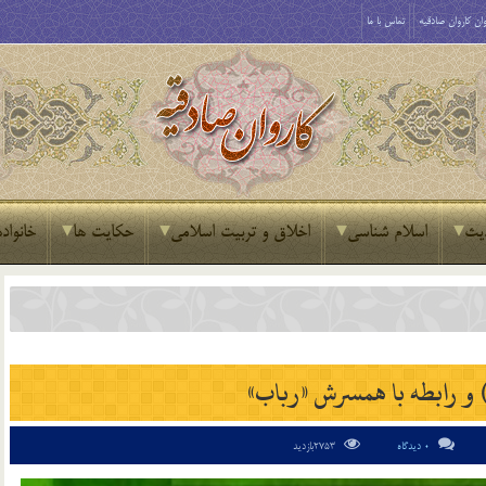
ان کاروان صادقیه
تماس با ما
یث
اسلام شناسی
اخلاق و تربیت اسلامی
حکایت ها
خانواده
و رابطه با همسرش «رباب»
0 دیدگاه
2753بازدید