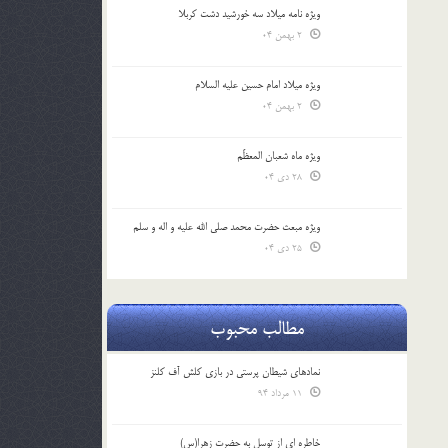
ویژه نامه میلاد سه خورشید دشت کربلا
2 بهمن 04
ویژه میلاد امام حسین علیه السلام
2 بهمن 04
ویژه ماه شعبان المعظّم
28 دی 04
ویژه مبعث حضرت محمد صلی الله علیه و اله و سلم
25 دی 04
مطالب محبوب
نمادهای شیطان پرستی در بازی کلش آف کلنز
11 مرداد 94
خاطره ای از توسل به حضرت زهرا(س)