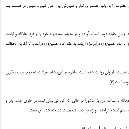
آن حضرت را با رباب، همسر بزرگوار و صبورش بیان می کنیم و سپس در قسمت بعد
زمان خلیفه دوم، اسلام آورده و در مدینه، سه فرزند خود را از فرط علاقه و ارادت
به حضرت علی(ع) به عقد ازدواج امیرالمؤمنین(ع) و امام حسن(ع) و امام حسین(ع) درآورد.(2) رباب به عقد امام حسین(ع) درآمد و تا آخرین لحظات
لها پدر او را انیف کلبی معرفی کرده اند(3)، اما نقل نخست، فراوان روایت شده است. علاوه بر این، شاید مراد دسته دوم، رباب دیگری
ده است.(4)
اللّه . عبداللّه در روز عاشورا در حالی که کودکی بیش نبود، در جلوی چشم پدر و
رخی از مورخان آورده اند.(6)