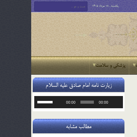
یکشنبه , 18 مرداد 1405
پزشکی و سلامت
زیارت نامه امام صادق علیه السلام
پخش‌کننده
برای
00:00
00:00
صوت
افزایش
یا
کاهش
صدا
مطالب مشابه
از
کلیدهای