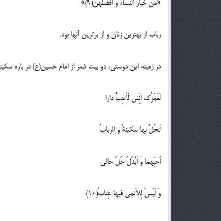
«من خیار النساء و افضلهنَّ(9)»
رباب از بهترین زنان و از برترین آنها بود.
در زمینه این دوستی، دو بیت شعر از امام حسین(ع) در باره سکینه
لَعَمْرُک اِنِّنی لَاُحِبُّ دارا
تَحُلُّ بها سکینةُ و الربابُ
اُحبِّهما وَ اَبْدُلُ جُلَّ حالی
وَ لَیْسَ لِلاَئمی فیها عِتابُ(10)