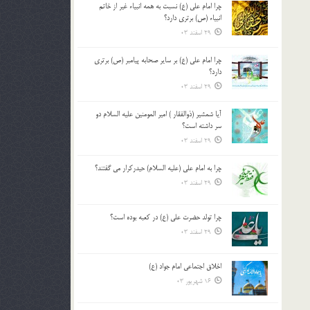
چرا امام علی (ع) نسبت به همه انبیاء غیر از خاتم
بالا
انبیاء (ص) برتری دارد؟
و
29 اسفند 03
پایین
استفاده
چرا امام علی (ع) بر سایر صحابه پیامبر (ص) برتری
کنید.
دارد؟
29 اسفند 03
آیا شمشیر (ذوالفقار ) امیر المومنین علیه السلام دو
سر داشته است؟
29 اسفند 03
چرا به امام علی (علیه السلام) حیدرکرار می گفتند؟
29 اسفند 03
چرا تولد حضرت علی (ع) در کعبه بوده است؟
29 اسفند 03
اخلاق اجتماعی امام جواد (ع)
16 شهریور 03