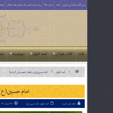
بِسْمِ اللَّـهِ الرَّحْمَـٰنِ الرَّحِيمِ
خانه
درباره ما
زیارت نامه خاص امام صادق علیه السلام
فراخو
خانه
کلام جاودان
ائمه اطهار
مهدویت
حد
ائمه اطهار
امام حسین(ع) و رابطه با همسرش «رباب»
امام حسین(ع) 
خادم اهل البیت
ائمه اطهار
,
امام حسین (ع)
27 اسفند 93