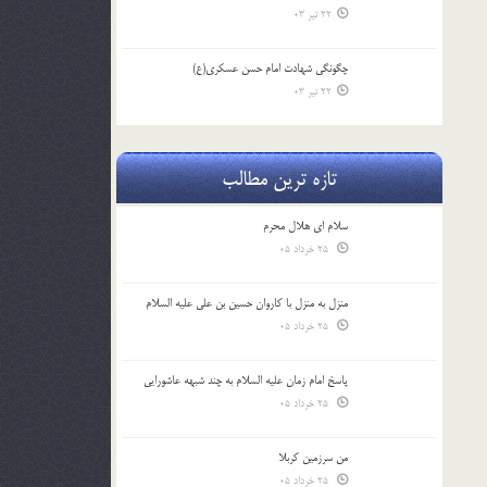
22 تیر 03
چگونگی شهادت امام حسن عسکری(ع)
22 تیر 03
تازه ترین مطالب
سلام ای هلال محرم
25 خرداد 05
منزل به منزل با کاروان حسین بن علی علیه السلام
25 خرداد 05
پاسخ امام زمان علیه السلام به چند شبهه عاشورایی
25 خرداد 05
من سرزمین کربلا
25 خرداد 05