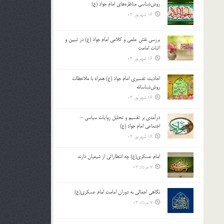
روش‌شناسی مناظره‌های امام جواد (ع)
16 شهریور 03
بررسی نقش علمی و کلامی امام جواد (ع) در تبیین و
اثبات امامت
16 شهریور 03
احادیث تفسیری امام جواد (ع) همراه با ملاحظات
روش‌شناسانه
16 شهریور 03
درآمدی بر تقسیم و تحلیل روایات سیاسی –
اجتماعی امام جواد (ع)
16 شهریور 03
امام عسکری(ع) چه انتظاراتی از شیعیان دارند
7 مرداد 03
نگاهی اجمالی به دوران امامت امام عسکری(ع)
7 مرداد 03