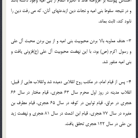
احساس پیوسته بر افروخته ماند تا انگیزه انتقام از بنی امیه وجود داشته باشد
و در نتیجه سقوط بنی امیه و نجات دین ازبدعتهای آنان، که می رفت دین را
نابود کند، ثابت بماند.
3- هدف معاویه بالا بردن محبوبیت بنی امیه و از بین بردن محبت آل علی
و رسول اکرم (ص) بود، با این نهضت محبوبیت آل علی (ع)فزونی یافت و
بنی امیه منفور شد.
4- پس از قیام امام، در مکتب روح انقلابی دمیده شد وانقلاب هایی از قبیل:
انقلاب مدینه در روز اول محرم سال 63 هجری، قیام مختار در سال 66
هجری در عراق، قیام توابین در کوفه در سال 65 هجری، قیام مطرف بن
مغیره در سال 77 هجری، قیام ابن اشعث در سال 81 هجری و نهضت زید
بن علی در سال 122 هجری تحقق یافت.