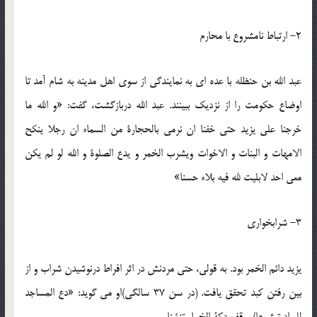
2- ارتباط نامشروع با محارم
عبد الله بن حنظله با عده ای به نمایندگی از سوی اهل مدینه به شام آمد تا
اوضاع حکومت را از نزدیک ببینند. عبد الله دربازگشت، گفت: «و الله ما
خرجنا علی یزید حتی خفنا ان نرمی بالحجارة من السماء ان رجلا ینکح
الامهات و البنات و الاخوات ویشرب الخمر و یدع الصلوة و الله لو لم یکن
معی احد لابلیت لله فیه بلاء حسنا»
3- شرابخواری
یزید دائم الخمر بود. به قولی، حتی مردنش در اثر افراط درنوشیدن شراب و از
بین رفتن کبد تحقق یافت. (در سن 37 سالگی)او می گوید: «دع المساجد
للعباد تبشرها) و قف دکة الخمار تزئینا