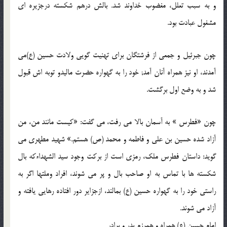
و به سبب تعلل، مغضوب خداوند شد. بالش درهم شکسته درجزیره ای
مشغول عبادت بود.
چون جبرئیل و جمعی از فرشتگان برای تهنیت گویی ولادت حسین (ع)می
آمدند، او نیز همراه آنان آمد; خود را به گهواره حضرت مالیدو توبه اش قبول
شد و به وضع اول برگشت.
چون «فطرس » به آسمان بالا می رفت، می گفت: «کیست مانند من، من
آزاد شده حسین بن علی و فاطمه و محمد (ص) هستم.» شهید مطهری می
گوید: داستان فطرس ملک، رمزی است از برکت وجود سید الشهداءکه بال
شکسته ها با تماس به او صاحب بال و پر می شوند، افراد وملتها اگر به
راستی خود را به گهواره حسین (ع) بمالند، ازجزایر دور افتاده رهایی یافته و
آزاد می شوند.
امام حسین (ع) همراه و همرزم پدر و برادر