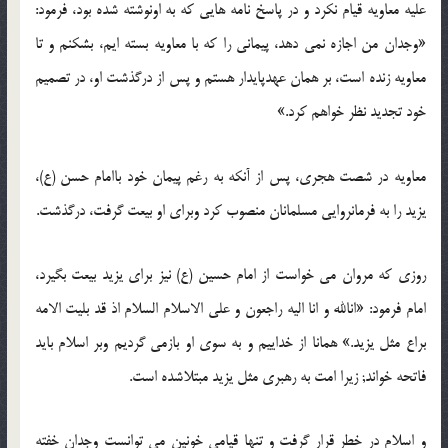
علیه معاویه قیام نکرد و در پاسخ نامه هایی که به اونوشته شده بود، فرمود:
«وجدان من اجازه نمی دهد، پیمانی را که با معاویه بسته ایم، بشکنم و تا
معاویه زنده است، بر همان عهدپایدار هستم و پس از درگذشت او، در تصمیم
خود تجدید نظر خواهم کرد.»
معاویه در شصت هجری، پس از آنکه به رغم پیمان خود باامام حسن (ع)،
یزید را به فرمانروایی مسلمانان منصوب کرد وبرای او بیعت گرفت، درگذشت.
روزی که مروان می خواست از امام حسین (ع) نیز برای یزید بیعت بگیرد،
امام فرمود: «انالله و انا الیه راجعون و علی الاسلام السلام اذ قد بلیت الامه
براع مثل یزید.» همانا از خداییم و به سوی او بازمی گردیم وبر اسلام باید
فاتحه خواند; زیرا امت به رهبری مثل یزید مبتلاشده است.
و اسلام در خطر قرار گرفت و تنها قیامی خونین می توانست وجدان خفته