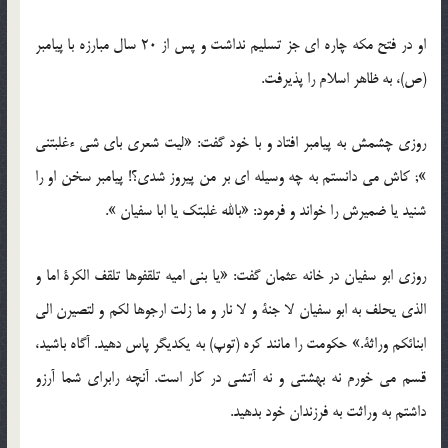
او در فتح مکه چاره ای جز تسلیم نداشت و پس از 20 سال مبارزه با پیامبر
(ص)، به ظاهر اسلام را پذیرفت.
روزی چشمش به پیامبر افتاد و با خود گفت: «لیت شعری بای شی ءغلبتنی
»; کاش می دانستم به چه وسیله ای بر من پیروز شدی؟! پیامبر سخن او را
شنید یا ضمیرش را خواند و فرمود: «بالله غلبتک یا ابا سفیان ».
روزی ابو سفیان در خانه عثمان گفت: «یا بنی امیه تلقفوها تلقف الکرة اما و
الذی یحلف به ابو سفیان لا جنة و لا نار و ما زلت ارجوها لکم و لتصیرن الی
ابنائکم وراثة.» حکومت را مانند کره (توپ) به یکدیگر پاس دهید. آگاه باشید،
قسم می خورم نه بهشتی و نه آتشی در کار است. آنچه رابرای شما آرزو
داشتم به وراثت به فرزندان خود بدهید.