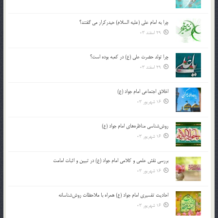
چرا به امام علی (علیه السلام) حیدرکرار می گفتند؟
29 اسفند 03
چرا تولد حضرت علی (ع) در کعبه بوده است؟
29 اسفند 03
اخلاق اجتماعی امام جواد (ع)
16 شهریور 03
روش‌شناسی مناظره‌های امام جواد (ع)
16 شهریور 03
بررسی نقش علمی و کلامی امام جواد (ع) در تبیین و اثبات امامت
16 شهریور 03
احادیث تفسیری امام جواد (ع) همراه با ملاحظات روش‌شناسانه
16 شهریور 03