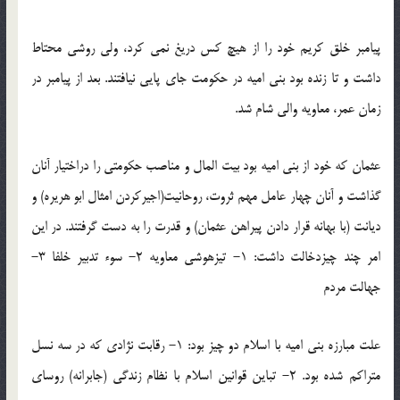
پیامبر خلق کریم خود را از هیچ کس دریغ نمی کرد، ولی روشی محتاط
داشت و تا زنده بود بنی امیه در حکومت جای پایی نیافتند. بعد از پیامبر در
زمان عمر، معاویه والی شام شد.
عثمان که خود از بنی امیه بود بیت المال و مناصب حکومتی را دراختیار آنان
گذاشت و آنان چهار عامل مهم ثروت، روحانیت(اجیرکردن امثال ابو هریره) و
دیانت (با بهانه قرار دادن پیراهن عثمان) و قدرت را به دست گرفتند. در این
امر چند چیزدخالت داشت: 1- تیزهوشی معاویه 2- سوء تدبیر خلفا 3-
جهالت مردم
علت مبارزه بنی امیه با اسلام دو چیز بود: 1- رقابت نژادی که در سه نسل
متراکم شده بود. 2- تباین قوانین اسلام با نظام زندگی (جابرانه) روسای