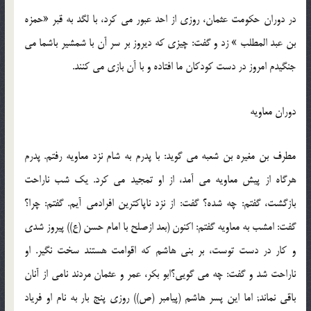
در دوران حکومت عثمان، روزی از احد عبور می کرد، با لگد به قبر «حمزه
بن عبد المطلب » زد و گفت: چیزی که دیروز بر سر آن با شمشیر باشما می
جنگیدم امروز در دست کودکان ما افتاده و با آن بازی می کنند.
دوران معاویه
مطرف بن مغیره بن شعبه می گوید: با پدرم به شام نزد معاویه رفتم. پدرم
هرگاه از پیش معاویه می آمد، از او تمجید می کرد. یک شب ناراحت
بازگشت، گفتم: چه شده؟ گفت: از نزد ناپاکترین افرادمی آیم. گفتم: چرا؟
گفت: امشب به معاویه گفتم: اکنون (بعد ازصلح با امام حسن (ع)) پیروز شدی
و کار در دست توست، بر بنی هاشم که اقوامت هستند سخت نگیر. او
ناراحت شد و گفت: چه می گویی؟ابو بکر، عمر و عثمان مردند نامی از آنان
باقی نماند; اما این پسر هاشم (پیامبر (ص)) روزی پنج بار به نام او فریاد