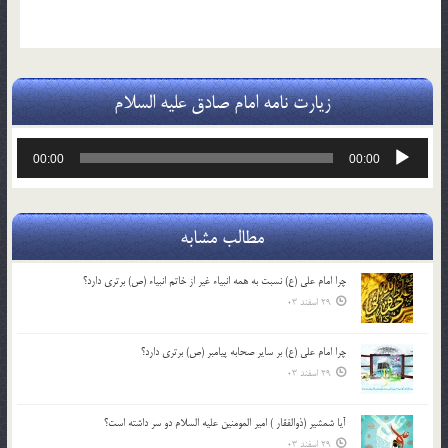
زیارت نامه امام صادق علیه السلام
پخش‌کننده
00:00
00:00
صوت
مطالب مشابه
چرا امام علی (ع) نسبت به همه انبیاء غیر از خاتم انبیاء (ص) برتری دارد؟
29 اسفند 03
چرا امام علی (ع) بر سایر صحابه پیامبر (ص) برتری دارد؟
29 اسفند 03
آیا شمشیر (ذوالفقار ) امیر المومنین علیه السلام دو سر داشته است؟
29 اسفند 03