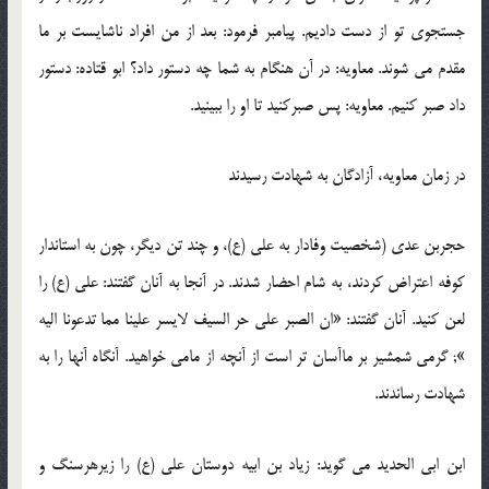
جستجوی تو از دست دادیم. پیامبر فرمود: بعد از من افراد ناشایست بر ما
مقدم می شوند. معاویه: در آن هنگام به شما چه دستور داد؟ ابو قتاده: دستور
داد صبر کنیم. معاویه: پس صبرکنید تا او را ببینید.
در زمان معاویه، آزادگان به شهادت رسیدند
حجربن عدی (شخصیت وفادار به علی (ع)، و چند تن دیگر، چون به استاندار
کوفه اعتراض کردند، به شام احضار شدند. در آنجا به آنان گفتند: علی (ع) را
لعن کنید. آنان گفتند: «ان الصبر علی حر السیف لایسر علینا مما تدعونا الیه
»; گرمی شمشیر بر ماآسان تر است از آنچه از مامی خواهید. آنگاه آنها را به
شهادت رساندند.
ابن ابی الحدید می گوید: زیاد بن ابیه دوستان علی (ع) را زیرهرسنگ و