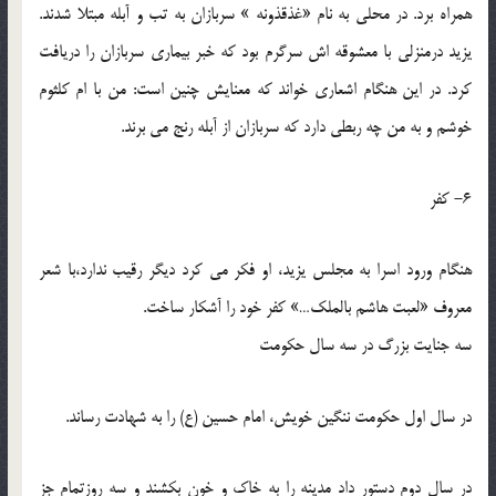
همراه برد. در محلی به نام «غذقذونه » سربازان به تب و آبله مبتلا شدند.
یزید درمنزلی با معشوقه اش سرگرم بود که خبر بیماری سربازان را دریافت
کرد. در این هنگام اشعاری خواند که معنایش چنین است: من با ام کلثوم
خوشم و به من چه ربطی دارد که سربازان از آبله رنج می برند.
6- کفر
هنگام ورود اسرا به مجلس یزید، او فکر می کرد دیگر رقیب ندارد،با شعر
معروف «لعبت هاشم بالملک…» کفر خود را آشکار ساخت.
سه جنایت بزرگ در سه سال حکومت
در سال اول حکومت ننگین خویش، امام حسین (ع) را به شهادت رساند.
در سال دوم دستور داد مدینه را به خاک و خون بکشند و سه روزتمام جز