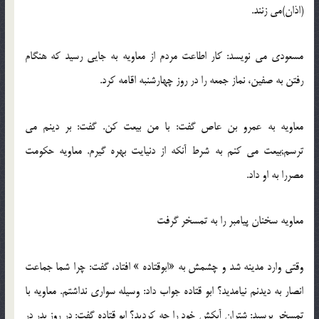
(اذان)می زنند.
مسعودی می نویسد: کار اطاعت مردم از معاویه به جایی رسید که هنگام
رفتن به صفین، نماز جمعه را در روز چهارشنبه اقامه کرد.
معاویه به عمرو بن عاص گفت: با من بیعت کن. گفت: بر دینم می
ترسم;بیعت می کنم به شرط آنکه از دنیایت بهره گیرم. معاویه حکومت
مصررا به او داد.
معاویه سخنان پیامبر را به تمسخر گرفت
وقتی وارد مدینه شد و چشمش به «ابوقتاده » افتاد، گفت: چرا شما جماعت
انصار به دیدنم نیامدید؟ ابو قتاده جواب داد: وسیله سواری نداشتم. معاویه با
تمسخر پرسید: شتران آبکش خود را چه کردید؟ ابو قتاده گفت: در روز بدر در