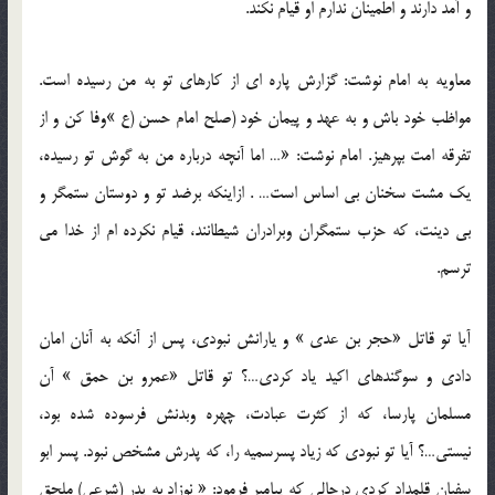
و آمد دارند و اطمینان ندارم او قیام نکند.
معاویه به امام نوشت: گزارش پاره ای از کارهای تو به من رسیده است.
مواظب خود باش و به عهد و پیمان خود (صلح امام حسن (ع »وفا کن و از
تفرقه امت بپرهیز. امام نوشت: «… اما آنچه درباره من به گوش تو رسیده،
یک مشت سخنان بی اساس است… . ازاینکه برضد تو و دوستان ستمگر و
بی دینت، که حزب ستمگران وبرادران شیطانند، قیام نکرده ام از خدا می
ترسم.
آیا تو قاتل «حجر بن عدی » و یارانش نبودی، پس از آنکه به آنان امان
دادی و سوگندهای اکید یاد کردی…؟ تو قاتل «عمرو بن حمق » آن
مسلمان پارسا، که از کثرت عبادت، چهره وبدنش فرسوده شده بود،
نیستی…؟ آیا تو نبودی که زیاد پسرسمیه را، که پدرش مشخص نبود. پسر ابو
سفیان قلمداد کردی درحالی که پیامبر فرمود: « نوزاد به پدر (شرعی) ملحق