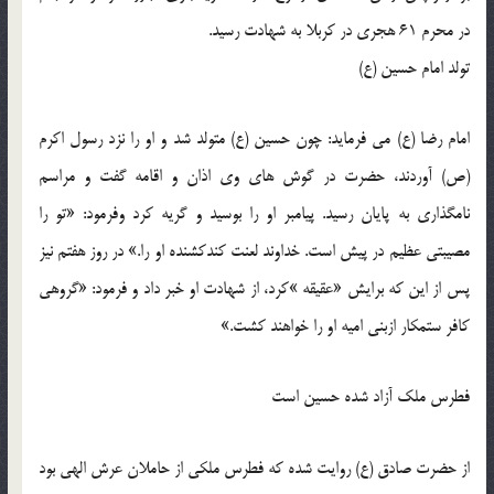
در محرم 61 هجری در کربلا به شهادت رسید.
تولد امام حسین (ع)
امام رضا (ع) می فرماید: چون حسین (ع) متولد شد و او را نزد رسول اکرم
(ص) آوردند، حضرت در گوش های وی اذان و اقامه گفت و مراسم
نامگذاری به پایان رسید. پیامبر او را بوسید و گریه کرد وفرمود: «تو را
مصیبتی عظیم در پیش است. خداوند لعنت کندکشنده او را.» در روز هفتم نیز
پس از این که برایش «عقیقه »کرد، از شهادت او خبر داد و فرمود: «گروهی
کافر ستمکار ازبنی امیه او را خواهند کشت.»
فطرس ملک آزاد شده حسین است
از حضرت صادق (ع) روایت شده که فطرس ملکی از حاملان عرش الهی بود