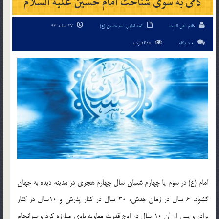
گامی به سوی شناخت امام حسین علیه السلام
خادم اهل البیت
ائمه اطهار
,
امام حسین (ع)
27 اسفند 93
0 دیدگاه
2685بازدید
امام (ع) در سوم یا چهارم شعبان سال چهارم هجری در مدینه دیده به جهان
گشود. 6 سال در زمان جدش، 30 سال در کنار پدرش و 10سال در کنار
برادر و پس از آن 10 سال در اوج قدرت معاویه باوی مبارزه کرد و سرانجام