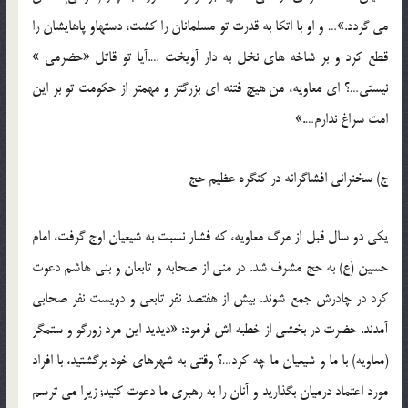
می گردد.»… و او با اتکا به قدرت تو مسلمانان را کشت، دستهاو پاهایشان را
قطع کرد و بر شاخه های نخل به دار آویخت ….آیا تو قاتل «حضرمی »
نیستی…؟ ای معاویه، من هیچ فتنه ای بزرگتر و مهمتر از حکومت تو بر این
امت سراغ ندارم….»
ج) سخنرانی افشاگرانه در کنگره عظیم حج
یکی دو سال قبل از مرگ معاویه، که فشار نسبت به شیعیان اوج گرفت، امام
حسین (ع) به حج مشرف شد. در منی از صحابه و تابعان و بنی هاشم دعوت
کرد در چادرش جمع شوند. بیش از هفتصد نفر تابعی و دویست نفر صحابی
آمدند. حضرت در بخشی از خطبه اش فرمود: «دیدید این مرد زورگو و ستمگر
(معاویه) با ما و شیعیان ما چه کرد…؟ وقتی به شهرهای خود برگشتید، با افراد
مورد اعتماد درمیان بگذارید و آنان را به رهبری ما دعوت کنید; زیرا می ترسم