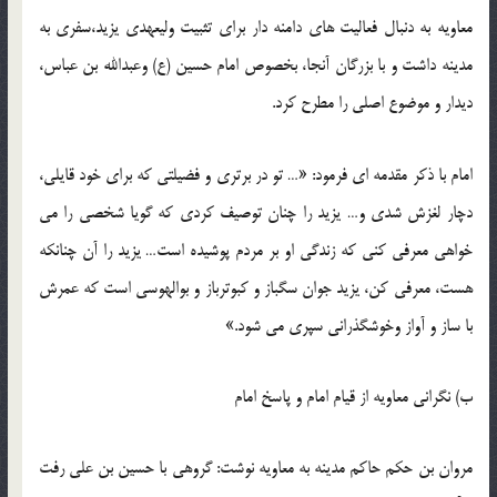
معاویه به دنبال فعالیت های دامنه دار برای تثبیت ولیعهدی یزید،سفری به
مدینه داشت و با بزرگان آنجا، بخصوص امام حسین (ع) وعبدالله بن عباس،
دیدار و موضوع اصلی را مطرح کرد.
امام با ذکر مقدمه ای فرمود: «… تو در برتری و فضیلتی که برای خود قایلی،
دچار لغزش شدی و… یزید را چنان توصیف کردی که گویا شخصی را می
خواهی معرفی کنی که زندگی او بر مردم پوشیده است… یزید را آن چنانکه
هست، معرفی کن، یزید جوان سگباز و کبوترباز و بوالهوسی است که عمرش
با ساز و آواز وخوشگذرانی سپری می شود.»
ب) نگرانی معاویه از قیام امام و پاسخ امام
مروان بن حکم حاکم مدینه به معاویه نوشت: گروهی با حسین بن علی رفت