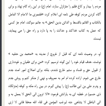
مردم را بیدار و کاخ ظلم را متزلزل سازد، امام (ع) در این راه گام نهاد و برای
آگاه کردن مردم کوفه طی نامه ای اعلام کرد: «فلعمری ما الامام الا العامل
بالکتاب و القائم بالقسط و الدائن بدین الحق.» به جانم سوگند، امام جز کسی
که عمل به کتاب خداکند و عدالت را به پا دارد و راه حق را می پیماید،
نیست.
او، در وصیت نامه ای که قبل از خروج از مدینه به «محمد بن حنفیه »
نوشت، هدف قیام خود را این گونه ترسیم کرد: «من برای طغیان و خودداری
از قبول حق و فساد و ستم خارج نشدم، بلکه برای اصلاح امور امت جدم
خارج می شوم. اراده کرده ام امر به معروف و نهی از منکر کنم و روش جدم
و پدرم علی بن ابی طالب (ع) را پیش گیرم. در بین راه مکه و کوفه (منزلگاه
ذی حسم) در خطبه ای به یارانش فرمود: «الا ترون الی الحق لا یعمل به و
الی الباطل لا یتناهی عنه لیرغب المؤمن فی لقاء الله محقا فانی لا اری