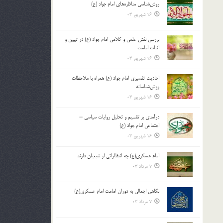
روش‌شناسی مناظره‌های امام جواد (ع)
16 شهریور 03
بررسی نقش علمی و کلامی امام جواد (ع) در تبیین و
اثبات امامت
16 شهریور 03
احادیث تفسیری امام جواد (ع) همراه با ملاحظات
روش‌شناسانه
16 شهریور 03
درآمدی بر تقسیم و تحلیل روایات سیاسی –
اجتماعی امام جواد (ع)
16 شهریور 03
امام عسکری(ع) چه انتظاراتی از شیعیان دارند
7 مرداد 03
نگاهی اجمالی به دوران امامت امام عسکری(ع)
7 مرداد 03