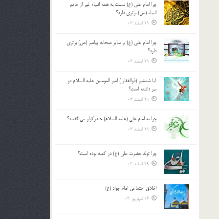
چرا امام علی (ع) نسبت به همه انبیاء غیر از خاتم
بالا
انبیاء (ص) برتری دارد؟
و
29 اسفند 03
پایین
استفاده
چرا امام علی (ع) بر سایر صحابه پیامبر (ص) برتری
کنید.
دارد؟
29 اسفند 03
آیا شمشیر (ذوالفقار ) امیر المومنین علیه السلام دو
سر داشته است؟
29 اسفند 03
چرا به امام علی (علیه السلام) حیدرکرار می گفتند؟
29 اسفند 03
چرا تولد حضرت علی (ع) در کعبه بوده است؟
29 اسفند 03
اخلاق اجتماعی امام جواد (ع)
16 شهریور 03