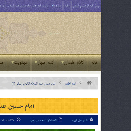
بِسْمِ اللَّـهِ الرَّحْمَـٰنِ الرَّحِيمِ
خانه
درباره ما
زیارت نامه خاص امام صادق علیه السلام
فراخو
خانه
کلام جاودان
ائمه اطهار
مهدویت
حد
ائمه اطهار
امام حسین علیه السلام الگوی زندگی (3)
امام حسین علیه
خادم اهل البیت
ائمه اطهار
,
امام حسین (ع)
27 اسفند 93