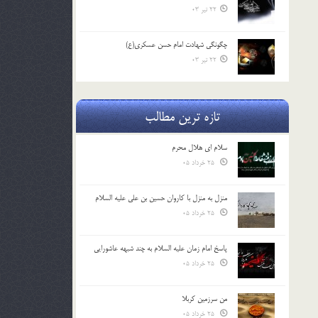
22 تیر 03
چگونگی شهادت امام حسن عسکری(ع)
22 تیر 03
تازه ترین مطالب
سلام ای هلال محرم
25 خرداد 05
منزل به منزل با کاروان حسین بن علی علیه السلام
25 خرداد 05
پاسخ امام زمان علیه السلام به چند شبهه عاشورایی
25 خرداد 05
من سرزمین کربلا
25 خرداد 05