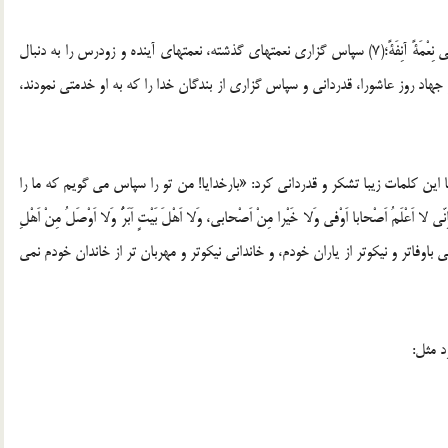
امام حسین علیه السلام می فرماید: «شُکْرُکَ لِنِعْمَةٍ سالِفَةٍ یَقْتَضی نِعْمَةً آنِفَةً؛(7) سپاس گزاری نعمتهای گذشته، نعمتهای آینده و زودرس را به دنبال
د روز عاشورا، قدردانی و سپاس گزاری از بندگان خدا را که به او خدمتی نمودند،
این کلمات زیبا تشکر و قدردانی کرد: «بارخدایا! من تو را سپاس می گویم که ما را
لَمُ اَصْحابا اَوْفی وَلا خَیْرا مِنْ اَصْحابی، وَلا اَهْلَ بَیْتٍ اَبَرُّ وَلا اَوْصَلُ مِنْ اَهْلِ
 بعد از حمد و ستایش، من یارانی باوفاتر و نیکوتر از یاران خودم، و خاندانی نیکوتر و مهربان تر از خاندان خودم نمی
د مثل: