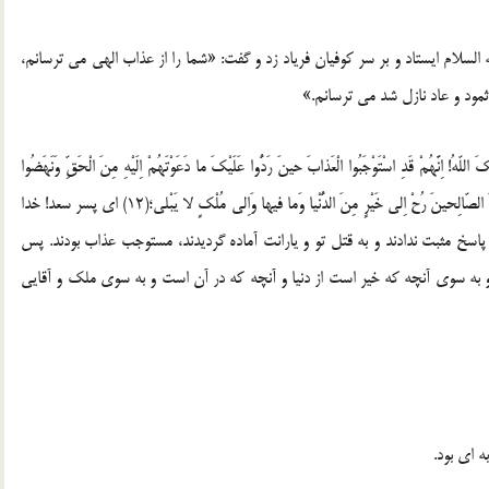
السلام ایستاد و بر سر کوفیان فریاد زد و گفت: «شما را از عذاب الهی می ترسانم،
ثمود و عاد نازل شد می ترسانم.»
َهُمْ قَدِ اسْتَوْجَبُوا الْعَذابَ حینَ رَدُّوا عَلَیْکَ ما دَعَوْتَهُمْ اِلَیْهِ مِنَ الْحَقِّ وَنَهَضُوا
اِلَیْکَ لِیَسْتَبِیحُوکَ وَاَصْحابِکَ فَکَیْفَ بِهِمُ الاْآنَ وَقَدْ قَتَلُوا اِخْوانَکَ الصّالِحینَ رُحْ اِلی خَیْرٍ مِنَ الدُّنْیا وَما فیها وَاِلی مُلْکٍ لا یَبْلی؛(12) ای پسر سعد! خدا
خ مثبت ندادند و به قتل تو و یارانت آماده گردیدند، مستوجب عذاب بودند. پس
رو به سوی آنچه که خیر است از دنیا و آنچه که در آن است و به سوی ملک و آقایی
ه ای بود.