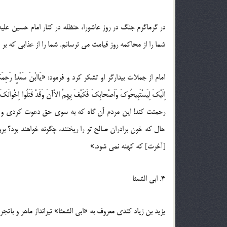
در گرماگرم جنگ در روز عاشورا، حنظله در کنار امام حسین علیه 
شما را از محاکمه روز قیامت می ترسانم. شما را از عذابی که بر 
امام از جملات بیدارگر او تشکر کرد و فرمود: «یَاابْنَ سَعْدٍ! رَحِمَکَ اللّهُ! اِنّ
رحمتت کند! این مردم آن گاه که به سوی حق دعوت کردی و پاس
حال که خون برادران صالح تو را ریختند، چگونه خواهند بود؟ ب
[آخرت] که کهنه نمی شود.»
4. ابی الشعثا
یزید بن زیاد کندی معروف به «ابی الشعثا» تیرانداز ماهر و باتجرب