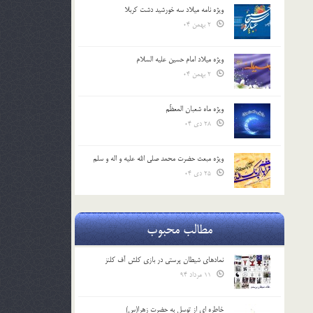
ویژه نامه میلاد سه خورشید دشت کربلا
2 بهمن 04
ویژه میلاد امام حسین علیه السلام
2 بهمن 04
ویژه ماه شعبان المعظّم
28 دی 04
ویژه مبعث حضرت محمد صلی الله علیه و اله و سلم
25 دی 04
مطالب محبوب
نمادهای شیطان پرستی در بازی کلش آف کلنز
11 مرداد 94
خاطره ای از توسل به حضرت زهرا(س)