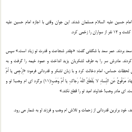
مام حسین علیه السلام مسلمان شدند. این جوان وقتی با اجازه امام حسین علیه
ر سعد بردند. عمر سعد با شگفتی گفت: «چقدر شجاعت و قدرت تو زیاد است.» سپس
ب کردند. مادرش سر را به طرف لشکریان یزید انداخت و عمود خیمه را گرفت و به
 کشت. در این لحظات حساس، امام دخالت کرد و با زبان تشکر و قدردانی فرمود: «اِرْجِعی یا اُمَّ
وَهَبِ، اَنْتِ وَابْنُکِ مَعَ رَسُولِ اللّهِ صلی الله علیه و آله فَاِنَّ الْجِهادَ مَرْفُوعٌ عَنِ النِّساءِ لا یَقْطَعُ اللّهُ رَجاکِ یا اُمَّ وَهَبٍ؛(11) برگرد ای ام وهب! تو و
ت. ای مادر وهب! خداوند امید تو را قطع نکند.»
 خود برترین قدردانی از زحمات و تلاش ام وهب و فرزند او به شمار می رود.