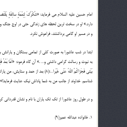
دارد.» او در سخت ترین لحظه های زندگی حتی در اوج جنگ و جها
و در مسیر او گامی برداشتند، فراموش نکرد.
ابتدا در شب عاشورا به صورت کلی از تمامی بستگان و یارانش با 
به نبوت و رسالت گرامی داشتی و… .» آن گاه فرمود: «اَمّا بَعْدُ فَاِنّی لا اَعْ
بَیْتی فَجَزاکُمُ اللّهُ عَنّی خَیْرا…؛(8)
شناسم. خداوند از جانب من به شما پاداش نیک عنایت فرماید!»
و در طول روز عاشورا از تک تک یاران با نام و نشان قدردانی کر
1. خانواده عبدالله عمیر(9)