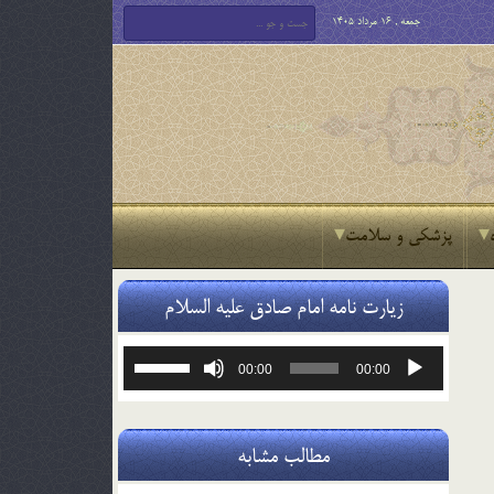
جمعه , 16 مرداد 1405
پزشکی و سلامت
زیارت نامه امام صادق علیه السلام
پخش‌کننده
برای
00:00
00:00
صوت
افزایش
یا
کاهش
صدا
مطالب مشابه
از
کلیدهای