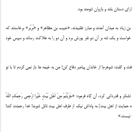
ای دستان بلند و بازوان تنومند بود.
 زیاد به میدان آمدند و مبارز طلبیدند، «حبیب بن مظاهر» و «بُرَیْر» برخاستند که
جازه خواست و یک تنه بر آن دو نفر یورش برد و آن دو را به هلاکت رساند و سپس خود
و گفت: شوهرم! از خاندان پیامبر دفاع کن! من به خیمه ها باز نمی گردم تا با تو
قدردانی کرد، آن گاه فرمود: «جَزَیْتُمْ مِنْ اَهْلِ بَیْتٍ خَیْرا اِرْجِعی رَحِمَکِ اللّهُ
ءِ فَاجْلِسی مَعَهُنَّ فَاِنَّهُ لَیْسَ عَلَی النِّساءِ قِتالٌ؛(10)] در راه حمایت از اهل بیت] به پاداش نیک از طرف اهل بیت نائل شوید! خدا رحمتت کند!
ب نیست.»