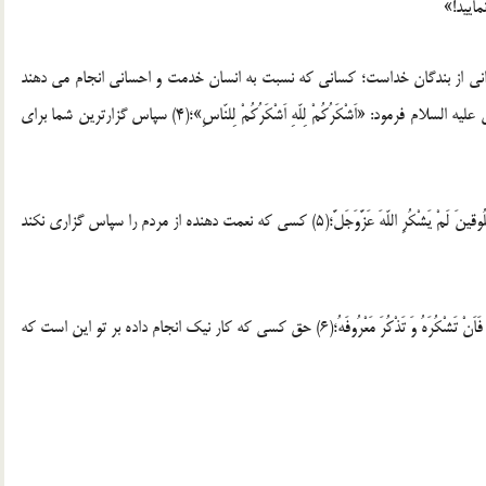
ردانی از بندگان خداست؛ کسانی که نسبت به انسان خدمت و احسانی انجام می دهند
و یا در مسیر حق و هدایت گام برمی دارند. لذا امام زین العابدین علیه السلام فرمود: «اَشْکَرُکُمْ لِلّهِ اَشْکَرُکُمْ لِلنّاسِ»؛(4) سپاس گزارترین شما برای
و امام هشتم علیه السلام فرمود: «مَنْ لَمْ یَشْکُرِ الْمُنْعِمَ مِنَ الْمَخْلُوقینَ لَمْ یَشْکُرِ اللّهَ عَزَّوَجَلَّ؛(5) کسی که نعمت دهنده از مردم را سپاس گزاری نکند
و امام سجاد علیه السلام فرمود: «وَ اَمّا حَقُّ ذِی الْمَعْرُوفِ عَلَیْکَ فَاَنْ تَشْکُرَهُ وَ تَذْکُرَ مَعْرُوفَهُ؛(6) حق کسی که کار نیک انجام داده بر تو این است که