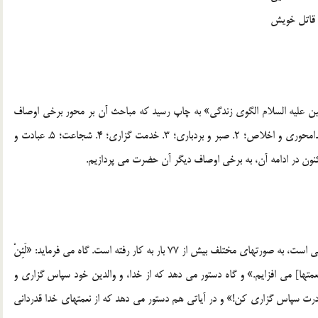
 قاتل خویش
امام حسین علیه السلام الگوی زندگی» به چاپ رسید که مباحث آن بر محور برخی اوصاف
امام حسین علیه السلام تنظیم شده بود و عبارت بودند از: 1. خدامحوری و اخلاص؛ 2. صبر و بردباری؛ 3. خدمت گزاری؛ 4. شجاعت؛ 5. عبادت و
در قرآن کریم، واژه «شکر» که به معنای سپاس گزاری و قدردانی است، به صورتهای مختلف بیش از 77 بار به کار رفته است. گاه می فرماید: «لَئِنْ
ی کردید، من [نیز بر نعمتها] می افزایم.» و گاه دستور می دهد که از خدا، و والدین خود سپاس گزاری و
 لی وَلِوالِدَیْکَ»؛(2) «از من و پدر و مادرت سپاس گزاری کن!» و در آیاتی هم دستور می دهد که از نعمتهای خدا قدردانی