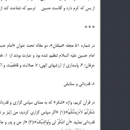
از بس که کرم دارد و آقاست حسین ترسم که شفاعت کند از
* * *
در شماره 51 مجله «مبلغان»، دو مقاله تحت عنوان «
عرفان؛ 6. پاسداری از ارزشهای الهی؛ 7. صلابت و قاطعیّت. و اکنون در ادامه آن، به برخی اوصاف دیگر آن حضرت می پردازیم.
8. قدردانی و ستایش
شَکَرْتُمْ لاَءَزیدَنَّکُمْ»؛(1) «اگر سپاس گزار
قدردانی نمایید «اَنِ اشْکُرْ