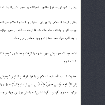
یکی از شهدای سرفراز عاشورا «عبدالله بن عمیر کلبی» بود. او دار
وقتی «یسار» غلام زیاد بن ابی سفیان و «سالم» غلام عبیدالله بن
جواب آنها را بدهند، امام مانع شد تا اینکه عبدالله بن عمیر ا
را به قلب سپاه عمر سعد زد، و رجز حماسی می خواند.
اینجا بود که همسرش عمود خیمه را گرفت و به یاری شوهر شتافت 
کشته شوم.
حضرت ابا عبدالله علیه السلام او را فرا خواند و از او و شوهرش تشکر و 
اِلَی النِّسا
برگرد به سوی آنها و با آنها بنشین! به راستی بر زنان جهاد واج