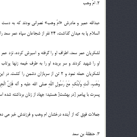
2. امّ وهب
عبدالله عمیر و مادرش «امّ وهب» نصرانی بودند که به دست ا
السلام پا به میدان گذاشت، 24 نفر از شجاعان سپاه عمر سعد را کشت و 12 نفر از سواران را زخمی کرد.
لشکریان عمر سعد، اطراف او را گرفته و اسیرش کرده، نزد عم
او را شهید کردند و سر بریده او را به طرف خیمه زنها پرتا
لشکریان حمله نمود و 2 تن از سربازان دشمن را
پسرت با پیامبر [در بهشت[ هستید؛ جهاد از زنان برداشته شده اس
جملات فوق که از آینده درخشان ام وهب و فرزندش خبر می دهد،
3. حنظلة بن سعد