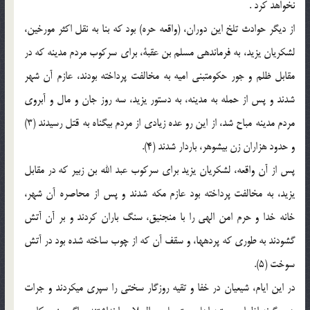
نخواهد کرد .
از دیگر حوادث تلخ این دوران، (واقعه حره) بود که بنا به نقل اکثر مورخین،
لشکریان یزید، به فرماندهی مسلم بن عقبة، برای سرکوب مردم مدینه که در
مقابل ظلم و جور حکومت‏بنی امیه به مخالفت پرداخته بودند، عازم آن شهر
شدند و پس از حمله به مدینه، به دستور یزید، سه روز جان و مال و آبروی
مردم مدینه مباح شد، از این رو عده زیادی از مردم بی‏گناه به قتل رسیدند (3)
و حدود هزاران زن بی‏شوهر، باردار شدند (4).
پس از آن واقعه، لشکریان یزید برای سرکوب عبد الله بن زبیر که در مقابل
یزید، به مخالفت پرداخته بود عازم مکه شدند و پس از محاصره آن شهر،
خانه خدا و حرم امن الهی را با منجنیق، سنگ باران کردند و بر آن آتش
گشودند به طوری که پرده‏ها، و سقف آن که از چوب ساخته شده بود در آتش
سوخت (5).
در این ایام، شیعیان در خفا و تقیه روزگار سختی را سپری می‏کردند و جرات