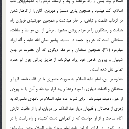
السلام بود، یعنی از راه موعظه و پند و ارشاد، مردم را با اندیشه‏های ناب
اسلام، آشنا می‏نمود و همچون پدری دلسوز و مهربان، آنان را از گرفتار شدن
در گرداب ظلمت و تباهی، بر حذر می‏داشت و همچون خورشیدی فروزان راه
هدایت و رستگاری را بر مردم روشن می‏نمود . برخی از این مواعظ و بیانات،
سخنانی است که هر روز جمعه در مسجد پیامبر صلی الله علیه و آله ایراد
می‏فرمود (32). همچنین سخنان و مواعظ دیگری که آن حضرت در جمع
شیعیان و پیروان خاص خود ایراد می‏کردند، از طریق یارانی چون ابو حمزه
ثمالی نقل شده است .
علاوه بر این، امام علیه السلام به صورت حضوری یا در قالب نامه، فقها و
محدثان و قضات درباری را مورد وعظ و پند قرار می‏دادند و آنان را به پیروی
از حق، دعوت می‏نمودند . برای نمونه امام علیه السلام در نامه‏ای دلسوزانه به
زهری از محدثان و فقیهان دربار عبد الملک بن مروان، او را از عاقبت کارش
آگاه ساخت و از او خواست که از گمراهی دست کشیده و راه راست را در
پیش گیرد . در فرازی از این نامه امام سجاد علیه السلام چنین می‏فرماید: