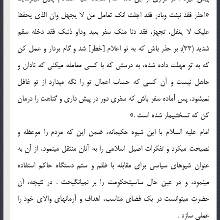
«احذر فقد نبئت وبادر فقد اجلت انک تعامل من لا یجهل وان الذی یحفظ
علیک لا یغفل، تجهز، فقد دنا منک سفر بعید وداو ذنبک فقد دخله سقم
شدید (33); بر حذر باش که به تو اعلام [خطر] شد و گام بردار و عمل کن
که به تو مهلت داده شده، به درستی که با کسی معامله می‏کنی که نادان و
جاهل نیست و آن کسی که حساب اعمال تو را نگه می‏دارد از تو غافل
نمی‏شود، پس آماده سفر باش که سفری دور در پیش داری و گناهت را درمان
کن که ت‏سخت‏بیمار شده است .»
امام علیه السلام با این شیوه حکیمانه، ضمن این که مردم را موعظه و
نصیحت می‏کرد و تفکرات اصیل اسلامی را به آنان منتقل می‏نمود، از آن به
عنوان شیوه‏ای سیاسی برای مقابله با ظلم و ستم دستگاه حاکم استفاده
می‏نمود، و در عین حال ساسیت‏حکومت را بر نمی‏انگیخت . در نتیجه، آن
حضرت می‏توانست در یک فضای مناسب، اهداف و آرمان‏های والای خود را
عملی سازد .