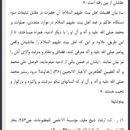
حقشان از بین رفته است .»
ب) بیان فضیلت اهل بیت علیهم السلام: آن حضرت در مقابل تبلیغات سوء
دستگاه حاکم بر ضد اهل بیت علیهم السلام در موارد متعددی، صلوات بر
محمد صلی الله علیه و آله و آل او را با دیگر ادعیه، همراه می‏ساختند، تا از
این طریق، علاوه بر این که اهل بیت علیهم السلام را جانشینان واقعی
پیامبر صلی الله علیه و آله معرفی کنند، فضائل و مقام و منزلت والای آنان را
نیز بیان نمایند . ایشان در ضمن یکی از ادعیه می‏فرمایند: «وصل علی محمد
و آله الطیبین الطاهرین الاخیار الانجبین (38); [خداوندا! درود رست‏بر محمد
صلی الله علیه و آله و آل او که انسان‏های نیکو سرشت و پاکیزه و بزرگوار و
نجیب هستند .»
پی‏نوشت‏ها:
1) ر . ک: ارشاد شیخ مفید، مؤسسة الاعلمی للمطبوعات، ص‏253; بحار
الانوار، مجلسی، المکتبة الاسلامیه، ج‏46، ص‏12 .