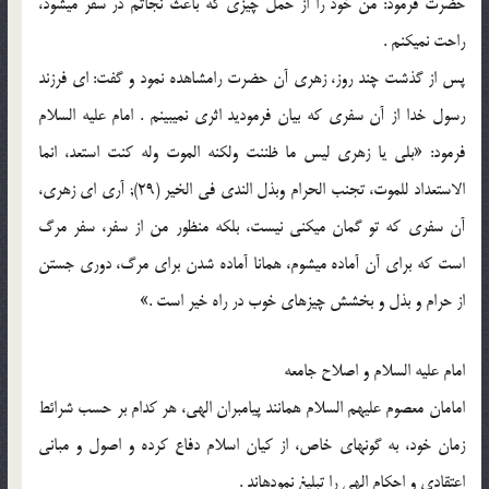
حضرت فرمود: من خود را از حمل چیزی که باعث نجاتم در سفر می‏شود،
راحت نمی‏کنم .
پس از گذشت چند روز، زهری آن حضرت رامشاهده نمود و گفت: ای فرزند
رسول خدا از آن سفری که بیان فرمودید اثری نمی‏بینم . امام علیه السلام
فرمود: «بلی یا زهری لیس ما ظننت ولکنه الموت وله کنت استعد، انما
الاستعداد للموت، تجنب الحرام وبذل الندی فی الخیر (29); آری ای زهری،
آن سفری که تو گمان می‏کنی نیست، بلکه منظور من از سفر، سفر مرگ
است که برای آن آماده می‏شوم، همانا آماده شدن برای مرگ، دوری جستن
از حرام و بذل و بخشش چیزهای خوب در راه خیر است .»
امام علیه السلام و اصلاح جامعه
امامان معصوم علیهم السلام همانند پیامبران الهی، هر کدام بر حسب شرائط
زمان خود، به گونه‏ای خاص، از کیان اسلام دفاع کرده و اصول و مبانی
اعتقادی و احکام الهی را تبلیغ نموده‏اند .