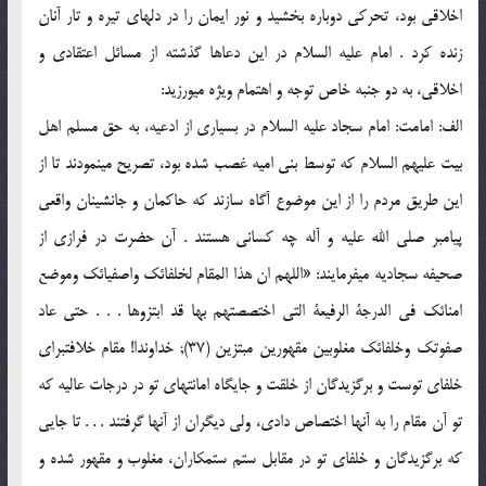
اخلاقی بود، تحرکی دوباره بخشید و نور ایمان را در دل‏های تیره و تار آنان
زنده کرد . امام علیه السلام در این دعاها گذشته از مسائل اعتقادی و
اخلاقی، به دو جنبه خاص توجه و اهتمام ویژه می‏ورزید:
الف: امامت: امام سجاد علیه السلام در بسیاری از ادعیه، به حق مسلم اهل
بیت علیهم السلام که توسط بنی امیه غصب شده بود، تصریح می‏نمودند تا از
این طریق مردم را از این موضوع آگاه سازند که حاکمان و جانشینان واقعی
پیامبر صلی الله علیه و آله چه کسانی هستند . آن حضرت در فرازی از
صحیفه سجادیه می‏فرمایند: «اللهم ان هذا المقام لخلفائک واصفیائک وموضع
امنائک فی الدرجة الرفیعة التی اختصصتهم بها قد ابتزوها . . . حتی عاد
صفوتک وخلفائک مغلوبین مقهورین مبتزین (37); خداوندا! مقام خلافت‏برای
خلفای توست و برگزیدگان از خلقت و جایگاه امانت‏های تو در درجات عالیه که
تو آن مقام را به آن‏ها اختصاص دادی، ولی دیگران از آن‏ها گرفتند . . . تا جایی
که برگزیدگان و خلفای تو در مقابل ستم ستمکاران، مغلوب و مقهور شده و