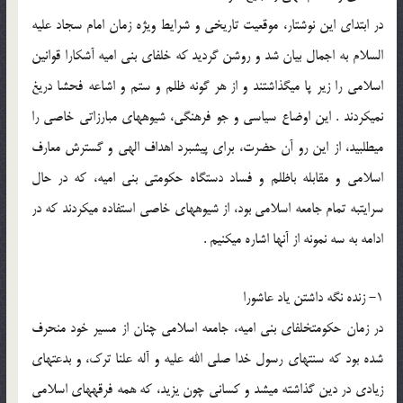
در ابتدای این نوشتار، موقعیت تاریخی و شرایط ویژه زمان امام سجاد علیه
السلام به اجمال بیان شد و روشن گردید که خلفای بنی امیه آشکارا قوانین
اسلامی را زیر پا می‏گذاشتند و از هر گونه ظلم و ستم و اشاعه فحشا دریغ
نمی‏کردند . این اوضاع سیاسی و جو فرهنگی، شیوه‏های مبارزاتی خاصی را
می‏طلبید، از این رو آن حضرت، برای پیشبرد اهداف الهی و گسترش معارف
اسلامی و مقابله باظلم و فساد دستگاه حکومتی بنی امیه، که در حال
سرایت‏به تمام جامعه اسلامی بود، از شیوه‏های خاصی استفاده می‏کردند که در
ادامه به سه نمونه از آن‏ها اشاره می‏کنیم .
1- زنده نگه داشتن یاد عاشورا
در زمان حکومت‏خلفای بنی امیه، جامعه اسلامی چنان از مسیر خود منحرف
شده بود که سنت‏های رسول خدا صلی الله علیه و آله علنا ترک، و بدعت‏های
زیادی در دین گذاشته می‏شد و کسانی چون یزید، که همه فرقه‏های اسلامی