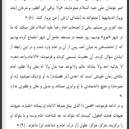
امیر مؤمنان علی علیه السلام می‏فرمایند: «ولا یرقی الی الطیر; و مرغان [بلند
پرواز اندیشه‏ها ] نمی‏توانند به [بلندای ارزش ] من پرواز کنند . (8) »
عبد العزیز بن مسلم، یکی از اصحاب امام رضا علیه السلام نقل می‏کند که ما
در شهر «مرو» بودیم، روز جمعه در مسجد جامع آن شهر اجتماع کرده بودیم
که از امامت‏سخن به میان آمد، پس از آن بر امام وارد شدم و در این رابطه از
ایشان سؤال کردم، آن حضرت تبسمی کردند و فرمودند: «الامام واحد دهره،
لا یدانیه احد ولا یعادله عالم ولایوجد منه بدل ولا له مثل ولا نظیر; امام
یکتای زمان خویش است که احدی [در فضیلت] به او نزدیک نمی‏شود (به او
نمی‏رسد) و هیچ دانشمندی با او برابری نمی‏کند و بدیل و مثل و نظیری ندارد
.»
و در ادامه فرمودند: «فمن ذا الذی یبلغ معرفة الامام او یمکنه اختیاره، هیهات
هیهات ضلت العقول; کیست که بتواند به حد شناخت امام برسد و یا بتواند او
را برگزیند، هرگز، هرگز، عقول [از درک امام و شناخت او] عاجزند . (9) »