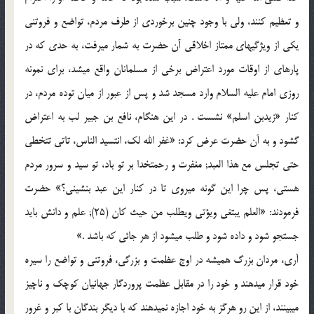
و تعظیم کنند، ولی با وجود چنین برخوردی از طرف مردم، تواضع و فروتنی
یکی از ویژگی‏های ممتاز اخلاقی آن حضرت به شمار می‏رفت، به حدی که در
پاره‏ای از اوقات مورد اعتراض برخی از مسلمانان واقع می‏شد، برای نمونه
روزی امام علیه السلام وارد مسجد شد و پس از عبور از میان توده مردم، در
کنار «زیدبن اسلم‏» نشست . در این هنگام، نافع بن جبیر لب به اعتراض
گشود و به آن حضرت عرض کرد: «غفر الله لک، انت‏سید الناس، تاتی تتخطی
حتی تجلس مع هذا العبد; مغفرت و رحمت‏خدا بر تو باد، تو سید و سرور مردم
هستی، پس چرا این گونه می‏روی تا در کنار این عبد بنشینی؟» حضرت
فرمودند: «العلم یبتغی ویؤتی ویطلب من حیث کان (25); علم و دانش باید
جستجو شود و داده شود و طلب می‏شود از هر جائی که باشد .»
آری، مردان بزرگ همیشه در اوج عظمت و بزرگی، فروتنی و تواضع را سیره
خود قرار می‏دهند و خود را در مقابل عظمت پروردگار جهانیان کوچک و ناچیز
می‏بینند، از این رو هرگز به خود اجازه نمی‏دهند که با دیگر بندگان با کبر و غرور