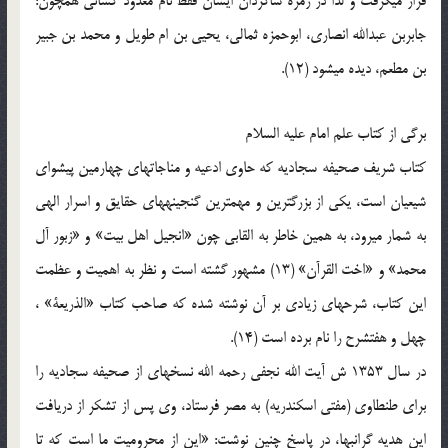
قرار می‏گرفت و لذا در زمره شاگردان ایشان فقط نام معدود کسانی همچون:
جابربن عبدالله انصاری، ابوحمزه ثمالی، یحیی بن ام طویل و محمد بن جبیر
بن مطعم، دیده می‏شود (12).
برگی از کتاب علم امام علیه السلام
کتاب شریف صحیفه سجادیه که حاوی ادعیه و مناجات‏های چهارمین پیشوای
شیعیان است، یکی از بزرگترین و مهمترین گنجینه‏های حقایق و اسرار الهی
به شمار می‏رود، به همین خاطر به القابی چون «انجیل اهل بیت‏» و «زبور آل
محمد» و «اخت القرآن‏» (13) مشهور گشته است و نظر به اهمیت و عظمت
این کتاب، شرح‏های زیادی بر آن نوشته شده که صاحب کتاب «الذریعة‏» ،
چهل و هفت‏شرح را نام برده است (14).
در سال 1353 ش آیت الله نجفی رحمه الله نسخه‏ای از صحیفه سجادیه را
برای طنطاوی (مفتی اسکندریه) به مصر فرستاد، وی پس از تشکر از دریافت
این هدیه گران‏بها، در پاسخ چنین نوشت: «این از محرومیت ما است که تا