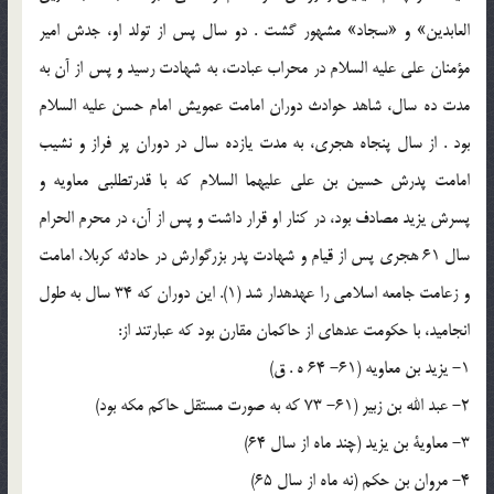
العابدین‏» و «سجاد» مشهور گشت . دو سال پس از تولد او، جدش امیر
مؤمنان علی علیه السلام در محراب عبادت، به شهادت رسید و پس از آن به
مدت ده سال، شاهد حوادث دوران امامت عمویش امام حسن علیه السلام
بود . از سال پنجاه هجری، به مدت یازده سال در دوران پر فراز و نشیب
امامت پدرش حسین بن علی علیهما السلام که با قدرت‏طلبی معاویه و
پسرش یزید مصادف بود، در کنار او قرار داشت و پس از آن، در محرم الحرام
سال 61 هجری پس از قیام و شهادت پدر بزرگوارش در حادثه کربلا، امامت
و زعامت جامعه اسلامی را عهده‏دار شد (1). این دوران که 34 سال به طول
انجامید، با حکومت عده‏ای از حاکمان مقارن بود که عبارتند از:
1- یزید بن معاویه (61- 64 ه . ق)
2- عبد الله بن زبیر (61- 73 که به صورت مستقل حاکم مکه بود)
3- معاویة بن یزید (چند ماه از سال 64)
4- مروان بن حکم (نه ماه از سال 65)