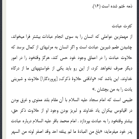
ذمه ختم شده است (16).
کثرت عبادت
از مهم‏ترین عواملی که انسان را به سوی انجام عبادات بیشتر فرا می‏خواند،
چشیدن طعم شیرین عبادت است و اگر انسان به مرتبه‏ای از کمال برسد که
حلاوت عبادت را در اعماق وجود خود حس کند، هرگز وقت‏خود را در امور
دیگر صرف نخواهد کرد، از این رو باید یکی از خواسته‏های ما از درگاه
خداوند، این باشد که: «واذقنی حلاوة ذکرک; [پروردگارا] حلاوت و شیرینی
یادت را به من بچشان .»
طبیعی است که امام سجاد علیه السلام با آن مقام بلند معنوی و غرق بودن
در اقیانوس بی‏کران یاد خداوند و لبریز بودن وجود او از حلاوت ذکر حق،
بیشتر وقت‏خود را به عبادت بپردازد . امام محمد باقر علیه السلام درباره عبادت
پدر خود می‏فرماید: «بلغ من العبادة ما لم یبلغه احد وقد اصفر لونه من السهر