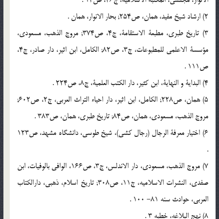
2) ارشاد شیخ مفید، همان، ص‏254; بحار الانوار، همان .
3) تاریخ طبری، مطبعة الاستقامة، ج‏4، ص‏374; مروج الذهب، مسعودی،
مؤسسة الاعلمی للمطبوعات، ج‏3، ص‏82; الکامل، ابن اثیر، دار صادر، ج‏4،
ص‏111 .
4) البدایة و النهایة، ابن کثیر، دار الکتب العلمیة، ج‏8، ص‏224 .
5) همان، ص‏228; الکامل، ابن اثیر، دار احیاء التراث العربی، ج‏2، ص‏602;
مروج الذهب، مسعودی، همان، ص‏84; تاریخ طبری، همان، ص‏383 .
6) اختیار معرفة الرجال (رجال کشی)، شیخ طوسی، دانشگاه مشهد، ص‏123
.
7) مروج الذهب، مسعودی، دار الاندلس، ج‏3، ص‏166، الوافی بالوفیات، ابن
صفدی، النشرات الاسلامیه، ج‏11، ص‏308; تاریخ اسلام، ذهبی، دارالکتاب
العربی، حوادث سنه 81- 100 .
8) نهج البلاغه، خطبه 3 .