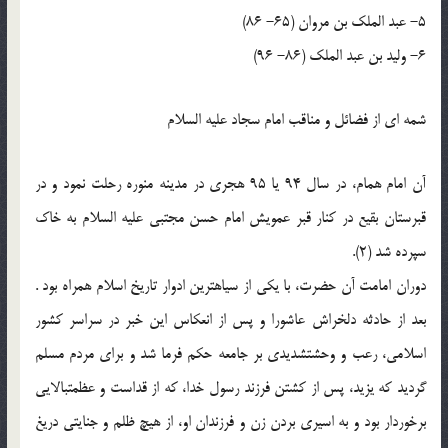
5- عبد الملک بن مروان (65- 86)
6- ولید بن عبد الملک (86- 96)
شمه ‏ای از فضائل و مناقب امام سجاد علیه السلام
آن امام همام، در سال 94 یا 95 هجری در مدینه منوره رحلت نمود و در
قبرستان بقیع در کنار قبر عمویش امام حسن مجتبی علیه السلام به خاک
سپرده شد (2).
دوران امامت آن حضرت، با یکی از سیاه‏ترین ادوار تاریخ اسلام همراه بود .
بعد از حادثه دل‏خراش عاشورا و پس از انعکاس این خبر در سراسر کشور
اسلامی، رعب و وحشت‏شدیدی بر جامعه حکم فرما شد و برای مردم مسلم
گردید که یزید، پس از کشتن فرزند رسول خدا، که از قداست و عظمت‏بالایی
برخوردار بود و به اسیری بردن زن و فرزندان او، از هیچ ظلم و جنایتی دریغ