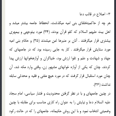
3- اصلاح در قالب دعا
هر چه از حاکمیت‏خلفای بنی امیه می‏گذشت، انحطاط جامعه بیشتر می‏شد و
اهل بیت علیهم السلام که کفو قرآن بودند، (34) مورد بی‏توجهی و بی‏مهری
بیشتری قرار می‏گرفتند . آنان بر منبرها لعن می‏شدند (35) و حکام بنی امیه
مورد ستایش قرار می‏گرفتند . کار به جایی رسیده بود که در جامعه‏ای که
جهاد و شهادت و علم و تقوا ارزش بود، خنیاگران و آوازه‏خوان‏ها ارزش پیدا
کردند، چنان که یکی از آوازه خوان‏های مشهور زن، وقتی وارد مکه شد، آن
چنان مورد استقبال قرار گرفت که در مورد هیچ مفتی و فقیه و محدثی سابقه
نداشت (36).
در چنین جامعه‏ای و با در نظر گرفتن محدودیت و فشار سیاسی، امام سجاد
علیه السلام دعا و نیایش را به عنوان راه کاری مناسب برای مقابله با چنین
وضعیتی انتخاب نمود و با این روش حکیمانه، جامعه‏ای را که در حالت رکود