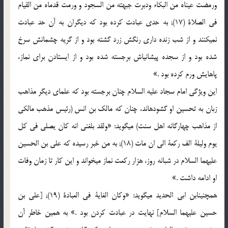
ورمضت عیناه من البکاء ودبرت جبهته من السجود و ورمت قدماه من القیام
فی الصلاة (17); به حدی عبادت کرده بود که دیگران به آن حد عبادت
نمی‏کنند و از شب زنده داری رنگش زرد گشته بود و از گریه چشمانش سرخ
شده بود و از سجده پیشانی‏اش برجسته شده بود و از ایستادن برای نماز،
پاهایش ورم کرده بود .»
این ویژگی امام سجاد علیه السلام چنان برجسته بود که علمای دیگر مذاهب
زبان به تحسین او گشوده‏اند، چنان که مالک بن انس (رئیس مذهب مالکی
از مذاهب چهارگانه اهل سنت) می‏گوید: «ولقد بلغنی انه کان یصلی فی کل
یوم ولیلة الف رکعة الی ان مات (18); به من خبر رسیده که علی بن الحسین
علیهما السلام در شبانه روز، هزار رکعت نماز می‏خواند و این کار تا زمان وفات
او ادامه داشت .»
هم‏چنین‏ابن ابی الحدید می‏گوید: «وکان الغایة فی العبادة (19); [علی بن
حسین علیهما السلام] نهایت در عبادت کردن بود .» به همین خاطر آن