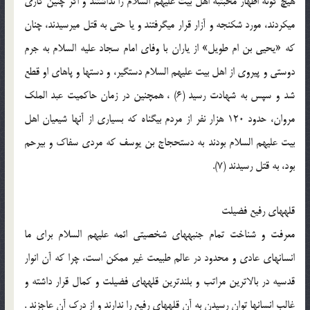
هیچ گونه اظهار محبت‏به اهل بیت علیهم السلام را نداشتند و اگر چنین کاری
می‏کردند، مورد شکنجه و آزار قرار می‏گرفتند و یا حتی به قتل می‏رسیدند، چنان
که «یحیی بن ام طویل‏» از یاران با وفای امام سجاد علیه السلام به جرم
دوستی و پیروی از اهل بیت علیهم السلام دستگیر، و دست‏ها و پاهای او قطع
شد و سپس به شهادت رسید (6) ، همچنین در زمان حاکمیت عبد الملک
مروان، حدود 120 هزار نفر از مردم بی‏گناه که بسیاری از آن‏ها شیعیان اهل
بیت علیهم السلام بودند به دست‏حجاج بن یوسف که مردی سفاک و بی‏رحم
بود، به قتل رسیدند (7).
قله‏های رفیع فضیلت
معرفت و شناخت تمام جنبه‏های شخصیتی ائمه علیهم السلام برای ما
انسان‏های عادی و محدود در عالم طبیعت غیر ممکن است، چرا که آن انوار
قدسیه در بالاترین مراتب و بلندترین قله‏های فضیلت و کمال قرار داشته و
غالب انسان‏ها توان رسیدن به آن قله‏های رفیع را ندارند و از درک آن عاجزند .