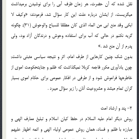
نقل شده که آن حضرت، هر زمان ظرف آبی را برای نوشیدن برمی‏داشت
می‏گریست، از ایشان درباره علت این کار سؤال شد، فرمودند: «وکیف لا
ابکی وقد منع ابی من الماء الذی کان مطلقا للسباع والوحوش (31); چگونه
گریه نکنم در حالی که آب برای استفاده وحوش و درندگان آزاد بود، ولی
پدرم از آن منع شد .»
بدون شک چنین کارهایی از طرف امام، اثر و نتیجه سیاسی مثبتی داشت;
چون یادآوری مکرر فاجعه کربلا نمی‏گذاشت که ظلم و جنایت‏حکومت اموی از
خاطره‏ها فراموش شود و از طرفی در افکار عمومی برای حکام اموی بسیار
گران تمام می‏شد و مشروعیت آنان را زیر سؤال می‏برد .
2- پند و ارشاد امت
روش دیگر امام علیه السلام در حفظ کیان اسلام و تبلیغ معارف الهی و
مبارزه با ظلم و فساد، همان روش عمومی اولیاء الهی و ائمه اطهار علیهم