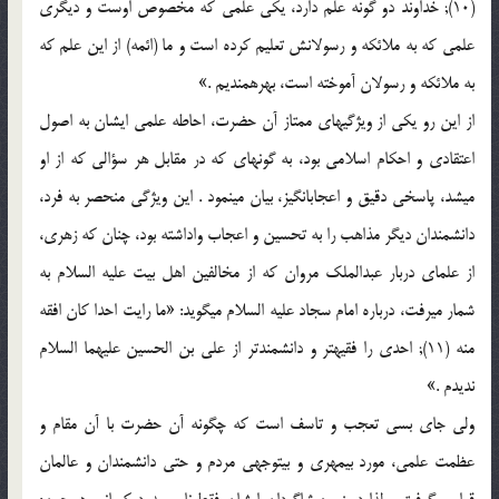
(10); خداوند دو گونه علم دارد، یکی علمی که مخصوص اوست و دیگری
علمی که به ملائکه و رسولانش تعلیم کرده است و ما (ائمه) از این علم که
به ملائکه و رسولان آموخته است، بهره‏مندیم .»
از این رو یکی از ویژگی‏های ممتاز آن حضرت، احاطه علمی ایشان به اصول
اعتقادی و احکام اسلامی بود، به گونه‏ای که در مقابل هر سؤالی که از او
می‏شد، پاسخی دقیق و اعجاب‏انگیز، بیان می‏نمود . این ویژگی منحصر به فرد،
دانشمندان دیگر مذاهب را به تحسین و اعجاب واداشته بود، چنان که زهری،
از علمای دربار عبدالملک مروان که از مخالفین اهل بیت علیه السلام به
شمار می‏رفت، درباره امام سجاد علیه السلام می‏گوید: «ما رایت احدا کان افقه
منه (11); احدی را فقیه‏تر و دانشمندتر از علی بن الحسین علیهما السلام
ندیدم .»
ولی جای بسی تعجب و تاسف است که چگونه آن حضرت با آن مقام و
عظمت علمی، مورد بی‏مهری و بی‏توجهی مردم و حتی دانشمندان و عالمان