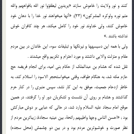
کنند و نور ولایت را خاموش سازند «یریدون لیطفؤوا نور الله بافواههم والله
متم نوره ولوکره المشرکون‏» (23); «آن‏ها می‏خواهند نور خدا را با دهان خود
خاموش کنند، ولی خداوند نور خود را کامل می‏کند، هر چند کافران خوش
نداشته باشند .»
ولی با همه این دسیسه‏ها و نیرنگ‏ها و تبلیغات سوء، این خاندان در بین مردم
مقام و منزلت والایی داشتند و مورد احترام و تکریم واقع می‏شدند .
نقل شده که هشام بن عبدالملک از حکام بنی امیه، برای انجام فریضه حج
عازم مکه شد، به هنگام طواف، وقتی می‏خواست‏حجر الاسود را استلام کند، به
خاطر ازدحام جمعیت، موفق به این کار نشد، سپس منبری را در کنار حرم
گذاشتند و هشام بر روی آن نشست و لشکریان دور او را گرفتند، در همین
موقع امام سجاد علیه السلام وارد شد، در حالی که عبایی بر دوش مبارکش
بود ; «احسن الناس وجها واطیبهم رائحة، بین عینیه سجادة; زیباترین مردم از
نظر صورت و خوشبوترین مردم بود و در بین دو چشمش (محل سجده)