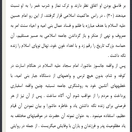
بر فاسق بودن او اتفاق نظر دارند و ترک نماز و شرب خمر را به او نسبت
می‏دهند (30) ، در راس حاکمیت اسلامی قرار گرفتند، از این رو امام حسین
علیه السلام با هدف مبارزه با ظلم و فساد عمال بنی امیه و احیاء سنت امر به
معروف و نهی از منکر و باز گرداندن جامعه اسلامی به مسیر مستقیم، آن
حماسه بزرگ تاریخ را رقم زد و با اهداء خون خود، نهال نوپای اسلام را زنده
نگه داشت .
پس از واقعه جانسوز عاشورا، امام سجاد علیه السلام در هنگام اسارت در
کوفه و شام، بدون هیچ ترس و واهمه‏ای از دستگاه جبار بنی امیه، با
خطبه‏های آتشین خود به روشنگری جامعه نسبت‏به چنین واقعه اسفباری
پرداخت و مردم را از عواقب شوم آن، آگاه ساخت . پس از آن نیز از هر
فرصتی برای زنده نگه داشتن یاد و خاطره عاشورا و بیان نمودن آن قیام
عظیم، استفاده می‏نمود . به عنوان نمونه آن حضرت در موقعیت‏های مختلف به
یاد مظلومیت پدر و فرزندان و یاران با وفایش می‏گریست . از جمله در روایتی