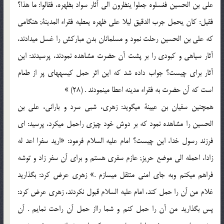
علی بن الحسین فغسلوه جعلوا ینظرون الی آثار سواد بظهره، فقالوا: ما هذا؟
فقیل: کان یحمل جرب الدقیق لیلا علی ظهره یعطیه فقراء المدینة; هنگامی
که علی بن الحسین رحلت نمود و مسلمانان بدن مبارکش را غسل می‏دادند،
آثار سیاهی و کبودی را بر پشت آن حضرت مشاهده نمودند، پرسیدند: این
آثار برای چیست؟ جواب داده شد که این اثر حمل کیسه‏های پر از طعام
است که آن حضرت به فقراء مدینه اعطا می‏نمودند . (28) »
همچنین سفیان بن عیینة می‏گوید: زهری، شبی سرد و بارانی، علی بن
الحسین را مشاهده نمود که بر دوش خود چیزی راحمل می‏کرد، پرسید: ای
فرزند رسول خدا، این چیست؟ امام علیه السلام فرمود: «ارید سفرا اعد له
زادا، احمله الی موضع حریز; عازم سفری هستم و برای آن سفر زاد و توشه
فراهم می‏کنم وبه جای امنی منتقل می‏سازم .» زهری عرض کرد: بگذارید
غلام من آن را حمل کند، امام علیه السلام قبول نکردند، زهری عرض کرد:
پس بگذارید من آن را حمل کنم و شما رااز حمل آن راحت نمایم . آن