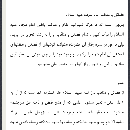
فضائل و مناقب امام سجاد علیه السلام
بدیهی است که ما هرگز نمی‏توانیم مقام و منزلت واقعی امام سجاد علیه
السلام را درک کنیم و تمام فضائل و مناقب او را به رشته تحریر در آوریم،
ولی با غور در سیره رفتار آن حضرت، می‏توانیم گوشه‏ای از فضائل و منقبت‏های
اخلاقی آن امام همام را برگیریم و وجود خود را از بوی خوش آن عطر آگین
سازیم، از این رو شمه‏ای از آن‏ها را به اختصار بیان می‏نماییم .
علم
از فضائل و مناقب بارز ائمه علیهم السلام علم گسترده آن‏ها است که از آن به
«علم لدنی‏» تعبیر می‏شود، علمی که از منبع فیض و ذات حق سرچشمه
می‏گیرد . امام باقر علیه السلام می‏فرماید: «ان لله عزوجل علمین: علم لا
یعلمه الا هو وعلم علمه ملائکته ورسله فما علمه ملائکته ورسله فنحن نعلمه