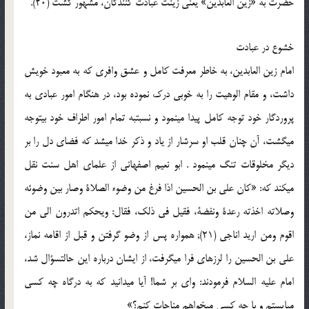
حضرت به «زین العابدین‏» یعنی زینت عبادت کنندگان، مشهور گشت (20).
خشوع در عبادت
امام زین العابدین، به خاطر معرفت کامل و عشق وافری که به معبود خویش
داشت، و مقام الوهیت را به خوبی درک نموده بود، در هنگام امور عبادی به
پروردگار خود توجه کامل پیدا می‏نمود و نسبت‏به تمام امور اطراف خود بی‏توجه
می‏گشت، آن چنان قلب او سرشار از یاد و ذکر خدا می‏شد که فضای دل را بر
دیگر مخلوقات تنگ می‏نمود . ابو نعیم اصفهانی از علمای اهل سنت نقل
می‏کند که: «کان علی بن الحسین اذا فرغ من وضوء الصلاة وصار بین وضوئه
وصلاته اخذته رعدة ونفضة، فقیل فی ذلک، فقال: ویحکم اتدرون الی من
اقوم ومن ارید اناجی (21); همواره پس از وضو گرفتن و قبل از اقامه نماز،
علی بن الحسین را لرزه‏ای فرا می‏گرفت، از ایشان درباره این حالت‏سؤال شد،
امام علیه السلام فرمودند: وای بر شما! آیا می‏دانید که به درگاه چه کسی
می‏ایستم و با چه کسی می‏خواهم مناجات کنم؟»