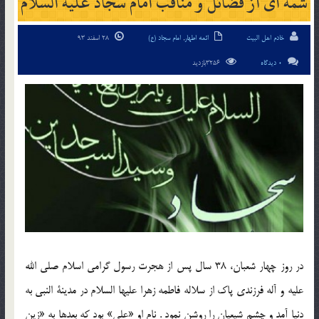
شمه ‏ای از فضائل و مناقب امام سجاد علیه السلام
خادم اهل البیت
ائمه اطهار
,
امام سجاد (ع)
28 اسفند 93
0 دیدگاه
3256بازدید
در روز چهار شعبان، 38 سال پس از هجرت رسول گرامی اسلام صلی الله
علیه و آله فرزندی پاک از سلاله فاطمه زهرا علیها السلام در مدینة النبی به
دنیا آمد و چشم شیعیان را روشن نمود . نام او «علی‏» بود که بعدها به «زین