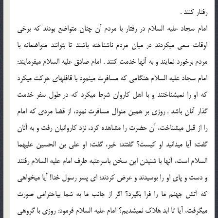
رفتار کنند .
امام سجاد علیه السلام در رفتار با مردم آن چنان متواضع بودند که برخی
اوقات سعی می‏کردند در میان مردم ناشناخته باشند تا بتوانند متواضعانه با
مردم برخورد نمایند و به آن‏ها خدمت کنند . امام صادق علیه السلام می‏فرمایند:
امام سجاد علیه السلام هنگامی که مسافرت می‏نمود با قافله‏ای حرکت می‏کرد
که او را نمی‏شناختند و با اهل کاروان شرط می‏کرد که در طول سفر خدمت
گذار آنان باشد . روزی بر همین منوال مسافرت نمود، از قضا مردی که امام
را از قبل می‏شناخت، آن حضرت را مشاهده کرد، نزد کاروانیان رفت و به آنان
گفت: آیا می‏دانید او کیست؟ گفتند: خیر، گفت: او علی بن الحسین علیهما
السلام است، آن‏ها با شنیدن این سخن باسرعت‏به طرف امام علیه السلام رفتند
و دست و پای او را بوسیدند و عرض کردند: ای پسر رسول خدا! آیا می‏خواهی
که آتش جهنم ما را فرا بگیرد؟ اگر از جانب ما به شما بی‏احترامی صورت
می‏گرفت، آیا تا ابد هلاک نمی‏شدیم؟ امام علیه السلام فرمود: روزی با گروهی