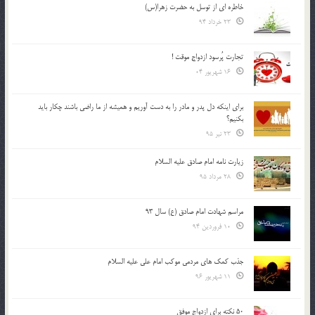
خاطره ای از توسل به حضرت زهرا(س)
23 خرداد 94
تجارت پُرسود ازدواج موقت !
16 شهریور 04
براي اينكه دل پدر و مادر را به دست آوريم و هميشه از ما راضي باشند چكار بايد
بكنيم؟
23 تیر 95
زیارت نامه امام صادق علیه السلام
28 مرداد 95
مراسم شهادت امام صادق (ع) سال 93
10 فروردین 94
جذب کمک های مردمی موکب امام علی علیه السلام
11 شهریور 96
50 نکته برای ازدواج موفق