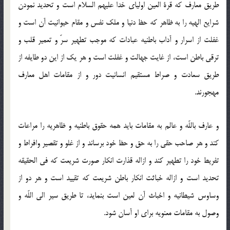
طريق معارف كه قرة العين اولياى خدا عليهم السلام است و تحديد نمودن
شرايع الهيه را به ظاهر كه حظ دنيا و ملك نفس و مقام حيوانيت آن است و
غفلت از اسرار و آداب باطنيه عبادات كه موجب تطهير سرّ و تعمير قلب و
ترقى باطن است، از غايت جهالت و غفلت است و هر يك از اين دو طايفه از
طريق سعادت و صراط مستقيم انسانيت دور و از مقامات اهل معارف
مهجورند.
و عارف باللّه و عالم به مقامات بايد همه حقوق باطنيه و ظاهريه را مراعات
كند و هر صاحب حقى را به حق و حظ خود برساند و از غلو و تقصير وافراط و
تفريط خود را تطهير كند و ازاله قذارت انكار صورت شريعت كه فى الحقيقه
تحديد است و ازاله خباثت انكار باطن شريعت كه تقييد است و هر دو از
وساوس شيطانيه و اخباث آن لعين است بنمايد، تا طريق سير الى اللّه و
وصول به مقامات معنويه براى او آسان شود.