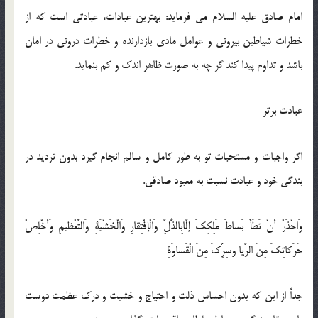
امام صادق عليه السلام مى ‏فرمايد: بهترين عبادات، عبادتى است كه از
خطرات شياطين بيرونى و عوامل مادى بازدارنده و خطرات درونى در امان
باشد و تداوم پيدا كند گر چه به صورت ظاهر اندك و كم بنمايد.
عبادت برتر
اگر واجبات و مستحبات تو به طور كامل و سالم انجام گيرد بدون ترديد در
بندگى خود و عبادت نسبت به معبود صادقى.
وَاحْذَرْ أنْ تَطَأَ بَساطَ مَلِكِكَ إلّابِالذُّلِّ وَالْإفْتِقارِ وَالْخَشْيَةِ وَالتَّعْظيمِ وَأخْلِصْ
حَرَكاتِكَ مِنَ الرّيا وسِرِّكَ مِنَ الْقَساوَةِ
جداً از اين كه بدون احساس ذلت و احتياج و خشيت و درك عظمت دوست