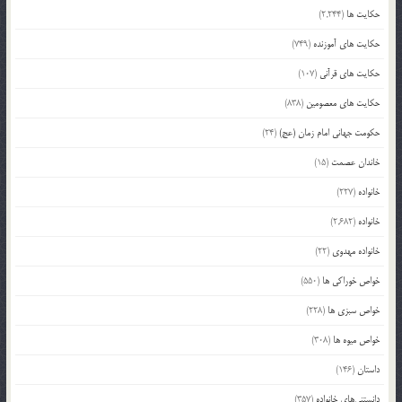
حکایت ها
(2,244)
حکایت های آموزنده
(749)
حکایت های قرآنی
(107)
حکایت های معصومین
(838)
حکومت جهانی امام زمان (عج)
(24)
خاندان عصمت
(15)
خانواده
(227)
خانواده
(2,682)
خانواده مهدوی
(22)
خواص خوراکی ها
(550)
خواص سبزی ها
(228)
خواص میوه ها
(308)
داستان
(146)
دانستنی‌های خانواده
(357)