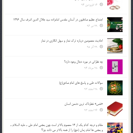
16 فروردین 94
اجتماع عظیم صادقیون در آستان مقدس امامزاده سید جلال الدین اشرف سال 1396
29 تیر 96
احادیث معصومین درباره ترک نماز و سهل انگاری در نماز
29 آذر 95
چه نظراتی در مورد دجال وجود دارد؟
28 مرداد 94
سوالات طبی و پاسخ های امام صادق(ع)
28 اسفند 93
«نفس» خطرناک ترین دشمن انسان
26 اسفند 93
مقام و درجه كدام يك از 14 معصوم بالاتر است چون بعضي امام علي ـ عليه السلام ـ
و بعضي ها امام زمان (عج) را از همه بالاتر مي دانند چرا؟