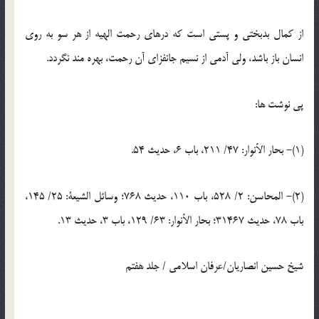
از كمال بدبختى و پستى است كه درهاى رحمت الهيه از هر سو به روى
انسان باز باشد، ولى آدمى از نسيم جانفزاى آن رحمت، بهره ‏مند نگردد.
پی نوشت ها:
(1)- بحار الأنوار: 47/ 211، باب 6، حديث 54.
(2)- المحاسن: 2/ 528، باب 110، حديث 768؛ وسائل الشيعة: 25/ 145،
باب 78، حديث 31467؛ بحار الأنوار: 63/ 129، باب 3، حديث 13.
شیخ حسین انصاریان/عرفان اسلامی / جلد هفتم