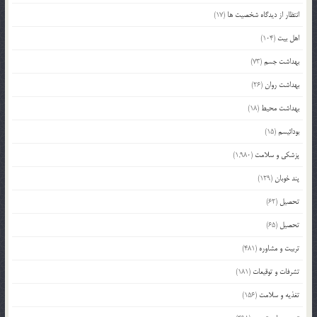
انتظار از دیدگاه شخصیت ها
(17)
اهل بیت
(104)
بهداشت جسم
(73)
بهداشت روان
(26)
بهداشت محیط
(18)
بودائیسم
(15)
پزشکی و سلامت
(1,980)
پند خوبان
(129)
تحصیل
(62)
تحصیل
(65)
تربیت و مشاوره
(481)
تشرفات و توقیعات
(181)
تغذیه و سلامت
(156)