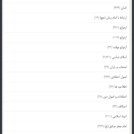
ادیان
(474)
ارتباط با امام زمان (عج)
(14)
ازدواج
(371)
ازدواج
(117)
ازدواج موقت
(32)
اسلام شناسی
(2,661)
اصحاب و یاران
(37)
اصول اعتقادی
(777)
اطلاعیه ها
(26)
اعتقادات و اصول دین
(28)
اعتکاف
(43)
اعیاد اسلامی
(211)
امام جعفر صادق (ع)
(372)