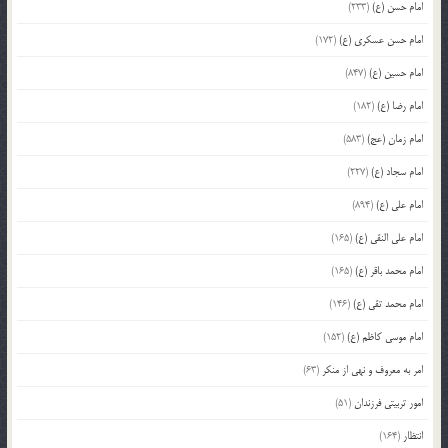
امام حسن (ع)
(233)
امام حسن عسکری (ع)
(172)
امام حسین (ع)
(847)
امام رضا (ع)
(182)
امام زمان (عج)
(583)
امام سجاد (ع)
(227)
امام علی (ع)
(894)
امام علی النقی (ع)
(165)
امام محمد باقر (ع)
(165)
امام محمد تقی (ع)
(146)
امام موسی کاظم (ع)
(152)
امر به معروف و نهی از منکر
(63)
امور تربیتی فرزندان
(51)
انتظار
(164)