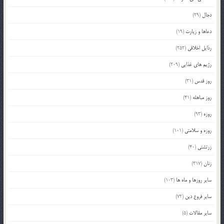
دجال
(29)
دعاها و زیارت
(19)
رذایل اخلاقی
(252)
رژیم های غذایی
(209)
روز قدس
(31)
روز مباهله
(41)
روزه
(93)
روزه و سلامتی
(101)
زرتشتی
(40)
زنان
(317)
سایر روزها و ماه ها
(103)
سایر فروع دین
(72)
سایر مقالات
(5)