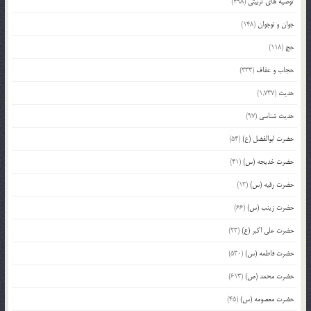
توصیه های تربیتی
(498)
جوان و نوجوان
(148)
حج
(118)
حجاب و عفاف
(333)
حدیث
(1,737)
حدیث شناسی
(97)
حضرت ابوالفضل (ع)
(54)
حضرت خدیجه (س)
(41)
حضرت رقیه (س)
(13)
حضرت زینب (س)
(66)
حضرت علی اکبر (ع)
(23)
حضرت فاطمه (س)
(530)
حضرت محمد (ص)
(613)
حضرت معصومه (س)
(45)