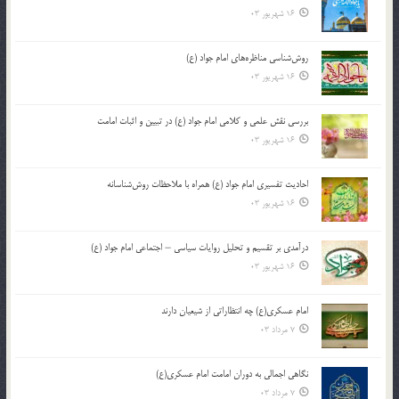
16 شهریور 03
روش‌شناسی مناظره‌های امام جواد (ع)
16 شهریور 03
بررسی نقش علمی و کلامی امام جواد (ع) در تبیین و اثبات امامت
16 شهریور 03
احادیث تفسیری امام جواد (ع) همراه با ملاحظات روش‌شناسانه
16 شهریور 03
درآمدی بر تقسیم و تحلیل روایات سیاسی – اجتماعی امام جواد (ع)
16 شهریور 03
امام عسکری(ع) چه انتظاراتی از شیعیان دارند
7 مرداد 03
نگاهی اجمالی به دوران امامت امام عسکری(ع)
7 مرداد 03