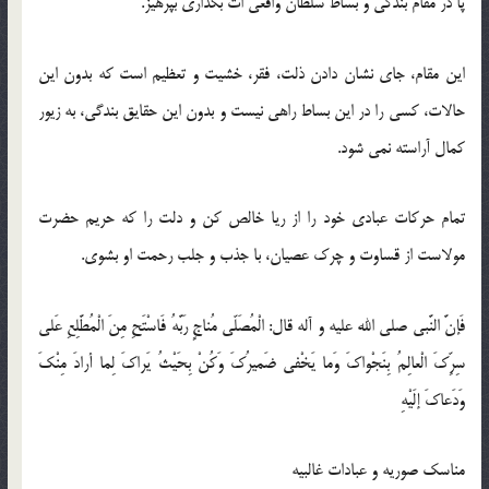
پا در مقام بندگى و بساط سلطان واقعى ‏ات بگذارى بپرهيز.
اين مقام، جاى نشان دادن ذلت، فقر، خشيت و تعظيم است كه بدون اين
حالات، كسى را در اين بساط راهى نيست و بدون اين حقايق بندگى، به زيور
كمال آراسته نمى ‏شود.
تمام حركات عبادى خود را از ريا خالص كن و دلت را كه حريم حضرت
مولاست از قساوت و چرك عصيان، با جذب و جلب رحمت او بشوى.
فَإنَّ النَّبي صلى الله عليه و آله قال: الْمُصَلّي مُناجٍ رَبَّهُ فَاسْتَحِ مِنَ الْمُطَّلِعِ عَلى‏
سِرِّكَ الْعالِمُ بِنَجْواكَ وَما يَخْفي ضَميرُكَ وَكُنْ بِحَيْثُ يَراكَ لِما أرادَ مِنْكَ
وَدَعاكَ إلَيْهِ‏
مناسك صوريه و عبادات غالبيه‏