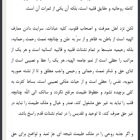
كامله روحانيه و حقايق قلبيه است، بلكه آن يكى از ثمرات آن است.
لكن نزد اهل معرفت و اصحاب قلوب، كليه عبادات، سرايت دادن معارف
الهيه است از باطن به ظاهر و از سرّ به علن و چنانچه نعمت رحمت رحمانيه،
بلكه رحيميه منبسط بر تمام نشئات قلبيه و قالبيه انسانيه است و هر يك از
مراتب را حظى است از نعم جامعه الهيه، هر يك را حظ و نصيبى است از
ثناى حق و شكر نعمت رحمانى و رحيمى واجب مطلق و تا از نشئه صوريه
دنيويه، نفس را حظى است و از حيات ملكى نصيبى است، بساط كثرت به
كلى برچيده نشود و حظوظ طبيعت مرتفع نگردد و سالك الى اللّه چنانچه
قلب را نبايد به غير حق مشغول كند، صدر و خيال و ملك طبيعت را نبايد در
غير حق صرف كند، تا توحيد و تقديس را در تمام نشئات قدم راسخ باشد.
و اگر جذبه روحى را در ملك طبيعت نتيجه ‏اى جز تعبد و تواضع براى حق