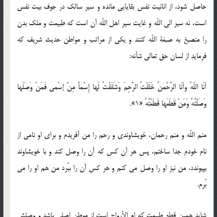
حاصل شود، از انانيت نفس بقايايى مانده و سير سالك در جوف بيت نفس
است، نه سير الى اللّه و غايت سير اهل اللّه آن است كه طبيعت و ملك بدن
را منصبغ به صبغة اللّه كنند و يكى از مراتب و مواطن حديث شريف كه
فرمايد از لسان حق تعالى شأنه:
أنَا اللّهُ وأنَا الرَّحْمنُ خَلَقْتُ الرَّحِمَ وَشَقَقْتُ لَها إِسْماً مِنْ إسْمي فَمَنْ وَصَلَها
وَصَلْتُهُ وَمَنْ قَطَعَها قَطَعْتُهُ‏ «1».
منم اللّه و منم رحمان، خويشاوندى و رحم را من آفريدم و براى او نامى از
نام خودم جدا ساختم، پس هر آن كس كه آن را وصل كند و با خويشاوند
بپيوندد، من نيز او را وصل مى ‏كنم و هر كس آن را ببُرد من هم او را مى
‏بُرم.
شايد همين قطع طبيعت كه ام الأرواح است از موطن اصلى باشد و وصلش