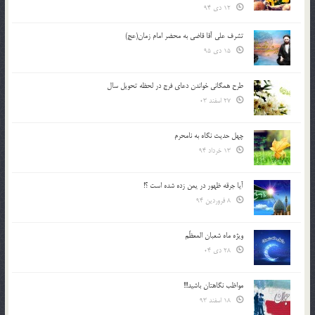
12 دی 94
تشرف علي آقا قاضي به محضر امام زمان(عج)
15 دی 95
طرح همگانی خواندن دعای فرج در لحظه تحویل سال
27 اسفند 03
چهل حدیث نگاه به نامحرم
13 خرداد 94
آیا جرقه ظهور در یمن زده شده است ؟!
8 فروردین 94
ویژه ماه شعبان المعظّم
28 دی 04
مواظب نگاهتان باشید!!!
18 اسفند 93