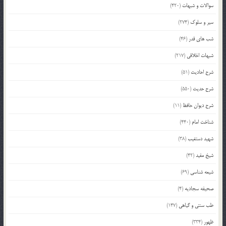
سوالات و شبهات
(420)
سیر و سلوک
(274)
شب های قدر
(46)
شبهات اخلاقی
(217)
شرح احادیث
(51)
شرح حدیث
(550)
شرح دیوان حافظ
(11)
شناخت امام
(440)
شهید دستغیب
(38)
شیخ مفید
(42)
شیعه شناسی
(69)
صحیفه سجادیه
(4)
طب سنتی و گیاهی
(147)
ظهور
(334)