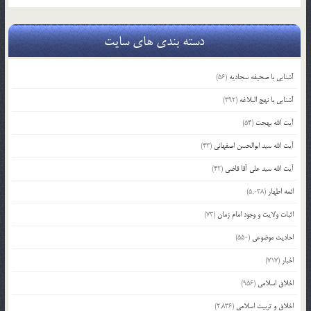
دسته بندی های سایت
آشنایی با صحیفه سجادیه
(56)
آشنایی با نهج البلاغه
(392)
آیت الله بهجت
(54)
آیت الله سید ابوالحسن اصفهانی
(43)
آیت الله سید علی آقا قاضی
(42)
ائمه اطهار
(5,038)
اثبات ولایت و وجود امام زمان
(73)
احادیث موضوعی
(550)
اخبار
(717)
اخلاق اسلامی
(956)
اخلاق و تربیت اسلامی
(2,836)