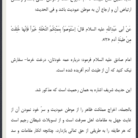
ارتياض آن و ارجاع آن به موطن عبوديت باشد و فى الحديث:
عَنْ أبي عَبْدِاللّهِ عليه السلام قالَ: إسْتَوْصَوْا بِعَمَّتِكُمُ النَّخْلَةِ خَيْراً فَإنَّها خُلِقَتْ
مِنْ‏ طينَةِ آدم‏ «2».
امام صادق عليه السلام فرمود: درباره عمه خودتان، درخت خرما- سفارش
نيك كنيد كه آن از طينت آدم آفريده شده است.
اين حديث شريف اشاره به همان رحميت است كه مذكور شد.
بالجمله، اخراج مملكت ظاهر را از موطن عبوديت و سرّ خود نمودن آن از
غايت جهل به مقامات اهل معرفت است و از تسويلات شيطان رجيم است
كه هر طايفه را به طريقى از حق تعالى بازدارد، چنانچه انكار مقامات و سد