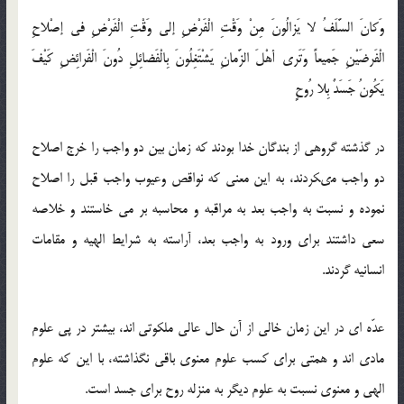
وَكانَ السَّلَفُ لا يَزالُونَ مِنْ وَقْتِ الْفَرْضِ إلى‏ وَقْتِ الْفَرْضِ في إصْلاحِ
الْفَرضَيْنِ جَميعاً وَتَرى‏ أهْلَ الزَّمانِ يَشْتَغِلُونَ بِالْفَضائِلِ دُونَ الْفَرائِضِ كَيْفَ
يَكُونُ جَسَدٌ بِلا رُوحٍ‏
در گذشته گروهى از بندگان خدا بودند كه زمان بين دو واجب را خرج اصلاح
دو واجب مى‏كردند، به اين معنى كه نواقص وعيوب واجب قبل را اصلاح
نموده و نسبت به واجب بعد به مراقبه و محاسبه بر مى ‏خاستند و خلاصه
سعى داشتند براى ورود به واجب بعد، آراسته به شرايط الهيه و مقامات
انسانيه گردند.
عدّه ‏اى در اين زمان خالى از آن حال عالى ملكوتى ‏اند، بيشتر در پى علوم
مادى‏ اند و همتى براى كسب علوم معنوى باقى نگذاشته، با اين كه علوم
الهى و معنوى نسبت به علوم ديگر به منزله روح براى جسد است.