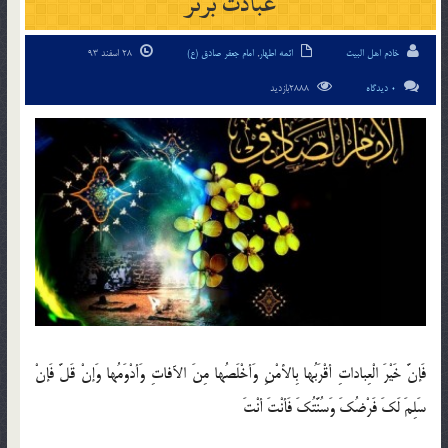
عبادت برتر
خادم اهل البیت
ائمه اطهار
,
امام جعفر صادق (ع)
28 اسفند 93
0 دیدگاه
2888بازدید
فَإنَّ خَيْرَ الْعِباداتِ أقْرَبُها بِالأمْنِ وَأخْلَصُها مِنَ الآفاتِ وَأدْوَمُها وَإنْ قَلَّ فَإنْ
سَلِمَ لَكَ فَرْضُكَ وَسُنَّتُكَ فَأنْتَ أنْتَ‏