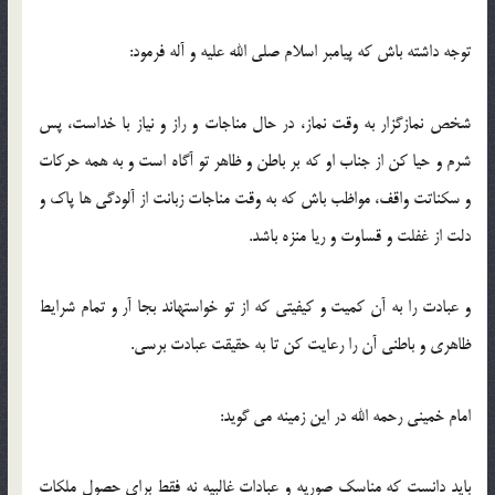
توجه داشته باش كه پيامبر اسلام صلى الله عليه و آله فرمود:
شخص نمازگزار به وقت نماز، در حال مناجات و راز و نياز با خداست، پس
شرم و حيا كن از جناب او كه بر باطن و ظاهر تو آگاه است و به همه حركات
و سكناتت واقف، مواظب باش كه به وقت مناجات زبانت از آلودگى‏ ها پاك و
دلت از غفلت و قساوت و ريا منزه باشد.
و عبادت را به آن كميت و كيفيتى كه از تو خواسته‏اند بجا آر و تمام شرايط
ظاهرى و باطنى آن را رعايت كن تا به حقيقت عبادت برسى.
امام خمينى رحمه الله در اين زمينه مى ‏گويد:
بايد دانست كه مناسك صوريه و عبادات غالبيه نه فقط براى حصول ملكات