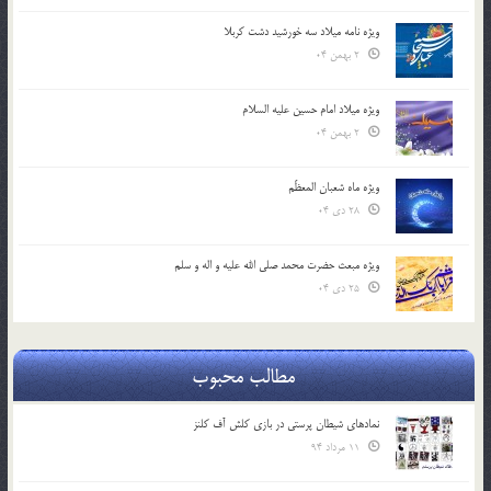
ویژه نامه میلاد سه خورشید دشت کربلا
2 بهمن 04
ویژه میلاد امام حسین علیه السلام
2 بهمن 04
ویژه ماه شعبان المعظّم
28 دی 04
ویژه مبعث حضرت محمد صلی الله علیه و اله و سلم
25 دی 04
مطالب محبوب
نمادهای شیطان پرستی در بازی کلش آف کلنز
11 مرداد 94