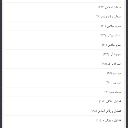
عبادات اسلامی
(627)
عبادات و فروع دین
(34)
عقاید اسلامی
(70)
علما و بزرگان
(224)
علوم اسلامی
(43)
علوم قرآنی
(343)
عید غدیر خم
(185)
عید فطر
(35)
عید نوروز
(45)
غیبت امام
(291)
فضایل اخلاقی
(183)
فضایل و رذایل اخلاقی
(168)
فضایل و ویژگی ها
(10)