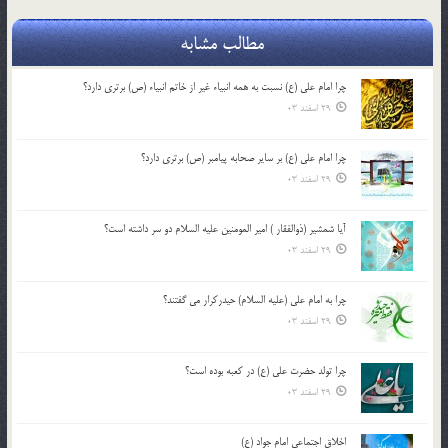
مطالب مشابه
چرا امام علی (ع) نسبت به همه انبیاء غیر از خاتم انبیاء (ص) برتری دارد؟
29 اسفند 03
چرا امام علی (ع) بر سایر صحابه پیامبر (ص) برتری دارد؟
29 اسفند 03
آیا شمشیر (ذوالفقار ) امیر المومنین علیه السلام دو سر داشته است؟
29 اسفند 03
چرا به امام علی (علیه السلام) حیدرکرار می گفتند؟
29 اسفند 03
چرا تولد حضرت علی (ع) در کعبه بوده است؟
29 اسفند 03
اخلاق اجتماعی امام جواد (ع)