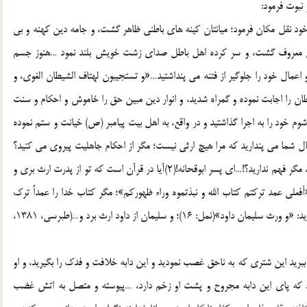
نبوت فرمود:
ن خود نقل مکان فرمود؛ میانتان کینه های باطنی ظاهر گشت، و جامه دین کهنه و بی
شان معروف گشت، و سر کرده اهل باطل صدای زشت خویش بلند نمود …هنوز جسم
 اعمال خود را جلوگیر از فتنه می پنداشتید…«و تستجیبون لهتاف الشیطان الغوی، و
طان را اجابت نموده و گمراه شدید، و انوار دین مبین حق را خاموش و احکام و سنت
م خود را به اجرا گذاشتید و در واقع، به اهل بیت پیامبر (ص) خیانت و ستم نموده
ل شما می پندارید که مرا هیچ ارثی نیست؛ مگر از احکام جاهلیت پیروی می کنید؟
حال اینکه در نزد اهل یقین هیچ حکمی بهتر از حکم خدا نیست، مگر فهم ندارید؟!…ای پسر ابوقحانه!(2)آیا در قرآن است که تو از پدرت ارث بری و
أفعلی عمد ترکتم کتاب الله و نبذتموه وراء ظهورکم»؛ مگر کتاب خدا را عمداً ترک
کرده و احکام آن را پشت سر انداختی؟ خداوند در قرآن می فرماید: «و ورث سلیمان داود»(نمل: 16)؛ و سلیمان از داود ارث برد و…(طبرسی، 1381،
 ببرید این شتری که به ناحق غصب نمودید و این دابه خلافت و فدک را بگیرید، و او
دانید که پای این دابه مجروح و پشت او زخم دارد، …پیوسته و متصل به اتش غضب