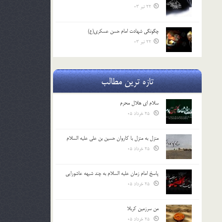
22 تیر 03
چگونگی شهادت امام حسن عسکری(ع)
22 تیر 03
تازه ترین مطالب
سلام ای هلال محرم
25 خرداد 05
منزل به منزل با کاروان حسین بن علی علیه السلام
25 خرداد 05
پاسخ امام زمان علیه السلام به چند شبهه عاشورایی
25 خرداد 05
من سرزمین کربلا
25 خرداد 05