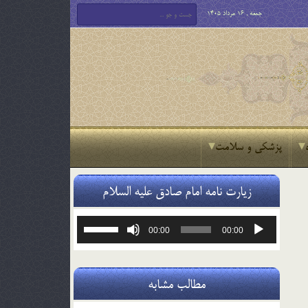
جمعه , 16 مرداد 1405
پزشکی و سلامت
زیارت نامه امام صادق علیه السلام
پخش‌کننده
برای
00:00
00:00
صوت
افزایش
یا
کاهش
صدا
مطالب مشابه
از
کلیدهای