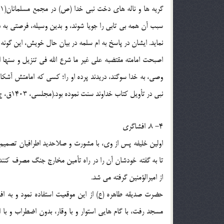
سبب آن همه بی تابی را جویا شوند، و بدین وسیله، فرصتی به د
نماید. ایشان در پاسخ به ام سلمه در بیان حال خویش، این گون
اصبحت امامته مقتضبه علی غیر ما شرع الله فی تنزیل و سنها 
وصی، به خدا سوگند، دریدند پرده او را؛ کسی که امامتش آشکار
نبی در تأویل کتاب خداوند سنت نموده بود.(مجلسی، 1403ق، ج43، ص156)
4- 8. افشاگری
اولین خلیفه پس از وی، با مشورت و صلاحدید اطرافیان تصمیم 
تا به گفته خودشان آن را در راه تأمین مخارج جنگ مصرف کن
از امیرالؤمنین گرفته می شد.
حضرت صدیقه طاهره (ع) از این موقعیت استفاده نمود و به ا
مسجد رفت، با گام هایی استوار و با وقار، بدون اضطراب و ب