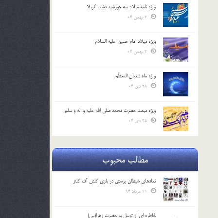
ویژه نامه میلاد سه خورشید دشت کربلا
2 بهمن 04
ویژه میلاد امام حسین علیه السلام
2 بهمن 04
ویژه ماه شعبان المعظّم
28 دی 04
ویژه مبعث حضرت محمد صلی الله علیه و اله و سلم
25 دی 04
مطالب محبوب
نمادهای شیطان پرستی در بازی کلش آف کلنز
11 مرداد 94
خاطره ای از توسل به حضرت زهرا(س)