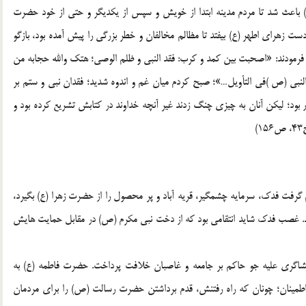
گریه ها و ناله های دخت نبی خدا (ص) در مجمع مسلمانان(1) باعث شد تا مردم مدینه ابتدا از خویش و سپس از یکدیگر و حتی از خود حضرت
ست زهرای اطهر (ع) بیفتد تا مظالم مخالفان و خطر بزرگی را پیش آمده بود، بازگو
ه فرمودند: «اصحبت بین کمد و کرب: فقد النبی و ظلم الوصی؛ هتک والله حجابه من
النبی (ص )فی التأویل…»؛ صبح کردم میان غم و اندوه شدید؛ فقدان نبی و ستم بر
 بود؛ لیکن آنان به چیزی چنگ زدند غیر آنچه خداوند در کتابش تشریع کرده بود و
گرفت فدک، سرمایه چشمگیر، قریه آباد و پر محصول را از حضرت زهرا (ع) بگیرد،
ند. غصب فدک شاید انتقامی بود که از دخت نبی مکرم (ص) در مقابل حمایت هایش
فشاگری علیه جو حاکم بر جامعه و غاصبان خلافت پرداخت. حضرت فاطمه (ع) به
ا اطمینان؛ چونان که راه رفتنش، قدم برداشتن حضرت رسالت (ص) را برای مردمان