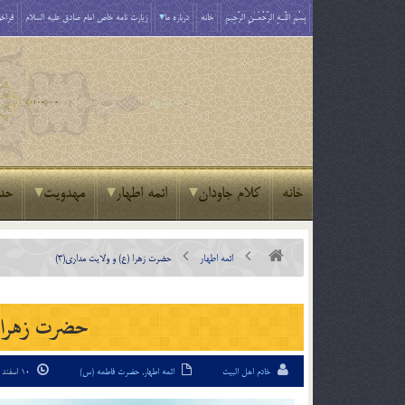
بِسْمِ اللَّـهِ الرَّحْمَـٰنِ الرَّحِيمِ
خانه
درباره ما
زیارت نامه خاص امام صادق علیه السلام
فراخو
خانه
کلام جاودان
ائمه اطهار
مهدویت
حد
ائمه اطهار
حضرت زهرا (ع) و ولایت مداری(3)
حضرت زهرا (
خادم اهل البیت
ائمه اطهار
,
حضرت فاطمه (س)
10 اسفند 94