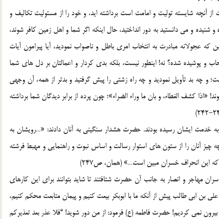
 از آنچه شایسته تولیت و امامت است برداشته اید، و خود را از مسئولیت تکالیف و
 و شنیده و می دانستید به دور انداختید، حال اینکه اگر شما و اهل زمین کافر شوند،
که عجولانه مبادرت به انتخاب امری باطل و ناصواب نمودید، آیا پیرامون آیات
اب و پوشیده شده؟ نه! اینطور نیست، بلکه بدی کردار و اعمالتان بر دل های شما
 و چه بد تأویل نمودید و چه راه زشتی را پیش گرفتید و بدتر از همه، آن وجهی
«اذا کشف الغطاء، و بان ما وراء الضراء»؛ چون پرده از برابر دیدگان شما برداشته
 به خدمت ایشان رسیده بودند. حضرت هشدار سنگینی به آنان دادند: «…رویشان به
چه چیز آنان را از ستون های استوار رسالت و اساس نبوت و راهنمایی و مهبط فرشته
د که این انحراف خسران مبین است…» (همان، ص247)
سران مهاجر و انصار به جانب آن حضرت شتافتند تا شاید بتوانند برای این کارهای
علی بن ابی طالب پیش از آنکه ما با ابوبکر بیعت کنیم و پیمان متابعت محکم کنیم،
یرون نمی کردیم! حضرت فاطمه (ع) فرمود: از من دور شوید! “فلا عذر بعد تعذیرکم