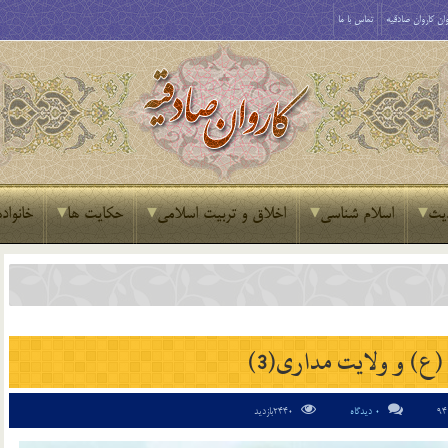
ان کاروان صادقیه
تماس با ما
یث
اسلام شناسی
اخلاق و تربیت اسلامی
حکایت ها
خانواده
ع) و ولایت مداری(3)
0 دیدگاه
2440بازدید