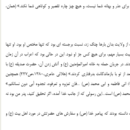
برای عذر و بهانه شما نیست، و هیچ چیز چاره تقصیر و کوتاهی شما نکند.» (همان،
ولایت بدان بارها چنگ زد، نسبت برجسته ای بود که تنها مختص او بود. او تنها
عیت بسیار مهم، برای هیچ کس جز او نبود. این در حالی بود که اعراب در آن زمان
دند. در جریان حمله به خانه امیرالمؤمنین (ع) و آتش زدن آن، حضرت صدیقه (ع) با
بلندترین صدا ین طور ندا می فرمود: «ای پدر! ابوبکر و عمر بعد از تو با بازماندگانت بدرفتاری کردند.» (هلالی عامری،1380،ص227) همچنین
 انی فاطمه و ابی محمد (ص) …فان تعزوه و تعرفوه، تجدوه أبی دون نسائکم.»
که من و پدرم محمد (ص) است…این رسولی که از جانب خدا آمده، اگر تحقیق کنید، پدر من بود نه
 دانسته بودند که پیامبر خدا (ص) و سفارش های حضرتش در مورد اهل بیت (ع) و