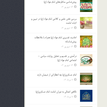
روش‌شناسی مناظره‌های امام جواد (ع)
16 شهریور 03
بررسی نقش علمی و کلامی امام جواد (ع) در تبیین و
اثبات امامت
16 شهریور 03
احادیث تفسیری امام جواد (ع) همراه با ملاحظات
روش‌شناسانه
16 شهریور 03
درآمدی بر تقسیم و تحلیل روایات سیاسی –
اجتماعی امام جواد (ع)
16 شهریور 03
امام عسکری(ع) چه انتظاراتی از شیعیان دارند
7 مرداد 03
نگاهی اجمالی به دوران امامت امام عسکری(ع)
7 مرداد 03