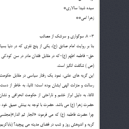
سیده شیدا سالاری*
زهرا امی**
3- 8. سوگواری و سرشک از مصائب
بنا بر روایت امام صادق (ع)، یکی از پنج نفری که در دنیا بس
حق- فاطمه اطهر (ع)-که در مقابل فقدان مادر در سن کودکی آن 
(ص ) شگفت انگیز است.
این گریه های علنی، نمود یک رفتار سیاسی در مقابل حکومت 
رسالت و منزلت الهی ایشان بوده است؛ ثانیا، به خاطر از 
ثالثا، به دلیل ابراز خشم و ناراحتی از حکومت انحرافی و ن
حضرت زهرا (ع) می باشد. حضرت با توجه به بینش عمیق خود می دا
گریه و اندوهش روز و شب در فضای مدینه می پیچید؟ (باباکریم، 1383، ص195