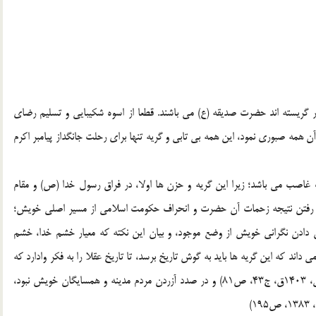
یار گریسته اند حضرت صدیقه (ع) می باشند. قطعا از اسوه شکیبایی و تسلیم رضای
همه صبوری نمود، این همه بی تابی و گریه تنها برای رحلت جانگداز پیامبر اکرم
غاصب می باشد؛ زیرا این گریه و حزن ها اولا، در فراق رسول خدا (ص) و مقام
دست رفتن نتیجه زحمات آن حضرت و انحراف حکومت اسلامی از مسیر اصلی خویش؛
شان دادن نگرانی خویش از وضع موجود، و بیان این نکته که معیار خشم خدا، خشم
ند که این گریه ها باید به گوش تاریخ برسد، تا تاریخ عقلا را به فکر وادارد که
چرا حضرت فاطمه (ع) که می فرمود: «الجار ثم الدار»(مجلسی، 1403ق، ج43، ص81) و در صدد آزردن مردم مدینه و همسایگان خویش نبود،
)