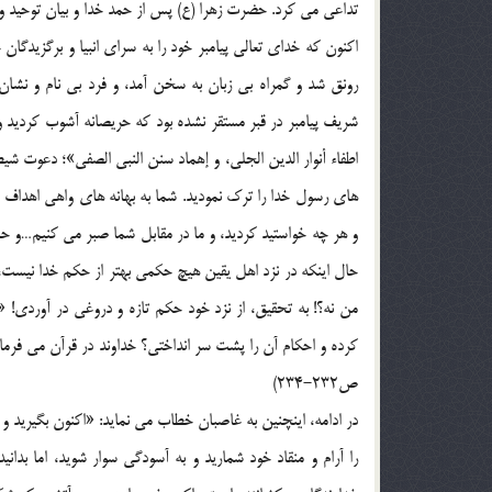
تداعی می کرد. حضرت زهرا (ع) پس از حمد خدا و بیان توحید و 
اکنون که خدای تعالی پیامبر خود را به سرای انبیا و برگزیدگا
رونق شد و گمراه بی زبان به سخن آمد، و فرد بی نام و ن
شریف پیامبر در قبر مستقر نشده بود که حریصانه آشوب کردید و
اطفاء أنوار الدین الجلی، و إهماد سنن النبی الصفی»؛ دعوت شی
های رسول خدا را ترک نمودید. شما به بهانه های واهی اهداف شو
و هر چه خواستید کردید، و ما در مقابل شما صبر می کنیم…و حا
من نه؟! به تحقیق، از نزد خود حکم تازه و دروغی در آوردی! «
ص232-234)
در ادامه، اینچنین به غاصبان خطاب می نماید: «اکنون بگیرید و
را آرام و منقاد خود شمارید و به آسودگی سوار شوید، اما ب