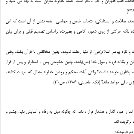
نده قلب فاجران و کفار نابکار است. همانا خداوند نگران است بدانچه می کنید و
مسجد، صلابت و ایستادگی، انتخاب خاص و حماسی- همه نشان از آن است که این
 بلکه حرکتی از روی شعور، آگاهی و بصیرت، براساس تصمیم قبلی و برای بیان
تازه پیامبر اسلام(ص) از دنیا رحلت نموده، چنین مخالفتی با قرآن بکند، وقتی
 و یگانه فرزند رسول خدا (ص)باشد، چنین حکومتی پس از استقرار و پس از قرار
ه رفتاری خواهد داشت؟ وقتی آیات محکم و روشن خداوند متعال که امهات کتابند،
ی خواهد ماند؟ (نک: عابدینی، 1386، ص21)
را مورد انذار و هشدار قرار دادند، که چگونه میل به رفاه و آسایش دنیا، چشم و
برگزیده اند.
م فرمودند: