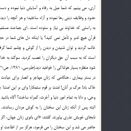
آری، می بینیم که شما میل به رفاه و آسایش دنیا نموده و دست
حدود و وظایف دینی رها نموده و آزاد ساختید؛ و هر آنچه را دیده
به راستی که خداوند بی نیاز و ستوده است…ای جماعت مسلمین 
قرآن هیچ تدبر و تأمل نمی کنید؟ یا اینکه دل های شما در حج
غالب گردید و توان شنیدن و دیدن را از گوش و چشم شما گرفت؛
است که به سبب آن حق دیگران را غصب کردید. سوگند به خداوند! 
شود منظره بسیار هولناکی را خواهید دید.(طبرسی، 1381، ص241-242)
در بستر بیماری ، هنگامی که زنان مهاجر و انصار برای عیادت
خاک باد! مرگ بر آنان! لعنت بر قوم ستمکار! وای بر این امت! 
وحی، و دانا به تمام امور دنیا و آخرت، گمراه ساخت؟ آگاه باشی
البته پس از آنکه زنان این سخنان را به گوش مردان رساندند، 
نابجای خویش عذری بیاورند. گفتند: «ای بانوی زنان جهان، اگر 
حاضر می شد و این سخنان را می فرمود، هرگز سر از اطاعت او ب