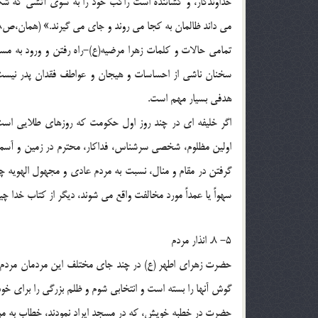
خداوندگار، و کشاننده است راکب خود را به سوی آتشی که شکاف
می داند ظالمان به کجا می روند و جای می گیرند.» (همان،ص238)
تمامی حالات و کلمات زهرا مرضیه(ع)-راه رفتن و ورود به 
سخنان ناشی از احساسات و هیجان و عواطف فقدان پدر نیست،
هدفی بسیار مهم است.
اگر خلیفه ای در چند روز اول حکومت که روزهای طلایی است و 
اولین مظلوم، شخصی سرشناس، فداکار، محترم در زمین و آسمان
گرفتن در مقام و منال، نسبت به مردم عادی و مجهول الهویه چ
سهواً یا عمداً مورد مخالفت واقع می شوند، دیگر از کتاب خدا چیزی باق
5- 8. انذار مردم
حضرت زهرای اطهر (ع) در چند جای مختلف این مردمان مردم نما 
گوش آنها را بسته است و انتخابی شوم و ظلم بزرگی را برای خود 
حضرت در خطبه خویش، که در مسجد ایراد نمودند، خطاب به مرد