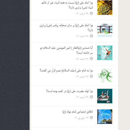
چرا امام علی (ع) نسبت به همه انبیاء غیر از خاتم
بالا
انبیاء (ص) برتری دارد؟
و
29 اسفند 03
پایین
استفاده
چرا امام علی (ع) بر سایر صحابه پیامبر (ص) برتری
کنید.
دارد؟
29 اسفند 03
آیا شمشیر (ذوالفقار ) امیر المومنین علیه السلام دو
سر داشته است؟
29 اسفند 03
چرا به امام علی (علیه السلام) حیدرکرار می گفتند؟
29 اسفند 03
چرا تولد حضرت علی (ع) در کعبه بوده است؟
29 اسفند 03
اخلاق اجتماعی امام جواد (ع)
16 شهریور 03