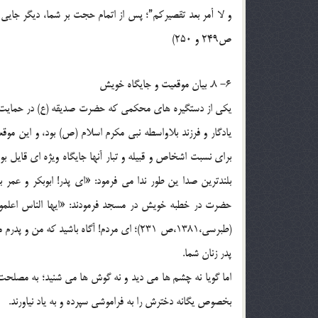
و لا أمر بعد تقصیرکم”؛ پس از اتمام حجت بر شما، دیگر جایی 
ص249 و 250)
6- 8. بیان موقعیت و جایگاه خویش
یکی از دستگیره های محکمی که حضرت صدیقه (ع) در حمایت از 
یادگار و فرزند بلاواسطه نبی مکرم اسلام (ص) بود، و این موق
برای نسبت اشخاص و قبیله و تبار آنها جایگاه ویژه ای قایل بو
حضرت در خطبه خویش در مسجد فرمودند: «ایها الناس اعلموا:
(طبرسی،1381،ص 231)؛ ای مردم! آگاه باشید 
پدر زنان شما.
اما گویا نه چشم ها می دید و نه گوش ها می شنید؛ به مصلحت
بخصوص یگانه دخترش را به فراموشی سپرده و به یاد نیاورند.