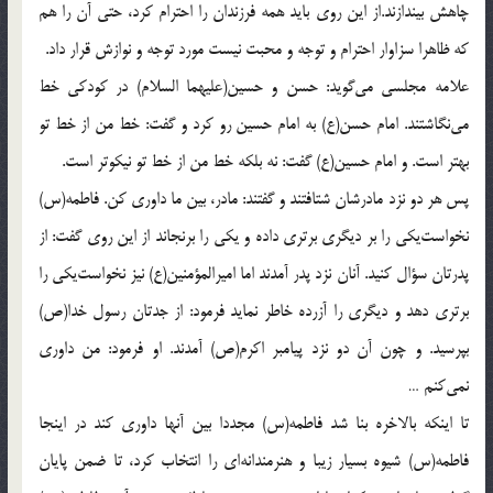
چاهش بيندازند.از اين روى بايد همه فرزندان را احترام كرد، حتى آن را هم
كه ظاهرا سزاوار احترام و توجه و محبت نيست مورد توجه و نوازش قرار داد.
علامه مجلسى مى‌گويد: حسن و حسين(عليهما السلام) در كودكى خط
مى‌نگاشتند. امام حسن(ع) به امام حسين رو كرد و گفت: خط من از خط تو
بهتر است. و امام حسين(ع) گفت: نه بلكه خط من از خط تو نيكوتر است.
پس هر دو نزد مادرشان شتافتند و گفتند: مادر، بين ما داورى كن. فاطمه(س)
نخواست‌يكى را بر ديگرى برترى داده و يكى را برنجاند از اين روى گفت: از
پدرتان سؤال كنيد. آنان نزد پدر آمدند اما اميرالمؤمنين(ع) نيز نخواست‌يكى را
برترى دهد و ديگرى را آزرده خاطر نمايد فرمود: از جدتان رسول خدا(ص)
بپرسيد. و چون آن دو نزد پيامبر اكرم(ص) آمدند. او فرمود: من داورى
نمى‌كنم …
تا اينكه بالاخره بنا شد فاطمه(س) مجددا بين آنها داورى كند در اينجا
فاطمه(س) شيوه بسيار زيبا و هنرمندانه‌اى را انتخاب كرد، تا ضمن پايان