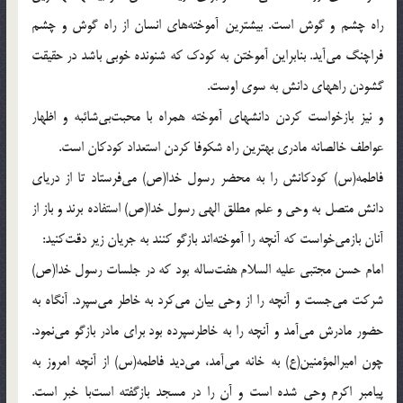
راه چشم و گوش است. بيشترين آموخته‌هاى انسان از راه گوش و چشم
فراچنگ مى‌آيد. بنابراين آموختن به كودك كه شنونده خوبى باشد در حقيقت
گشودن راههاى دانش به سوى اوست.
و نيز بازخواست كردن دانشهاى آموخته همراه با محبت‌بى‌شائبه و اظهار
عواطف خالصانه مادرى بهترين راه شكوفا كردن استعداد كودكان است.
فاطمه(س) كودكانش را به محضر رسول خدا(ص) مى‌فرستاد تا از درياى
دانش متصل به وحى و علم مطلق الهى رسول خدا(ص) استفاده برند و باز از
آنان بازمى‌خواست كه آنچه را آموخته‌اند بازگو كنند به جريان زير دقت‌كنيد:
امام حسن مجتبى عليه السلام هفت‌ساله بود كه در جلسات رسول خدا(ص)
شركت مى‌جست و آنچه را از وحى بيان مى‌كرد به خاطر مى‌سپرد. آنگاه به
حضور مادرش مى‌آمد و آنچه را به خاطرسپرده بود براى مادر بازگو مى‌نمود.
چون اميرالمؤمنين(ع) به خانه مى‌آمد، مى‌ديد فاطمه(س) از آنچه امروز به
پيامبر اكرم وحى شده است و آن را در مسجد بازگفته است‌با خبر است.