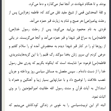
بودند. و تا هنگام شهادت در آنجا نماز مى‌گذارد و دعا مى‌كرد.
و ثقة المحدثين قمى از شيخ مفيد نقل مى‌كند كه: فاطمه زهرا(س) پس از
رحلت پيامبر(ص) هر صبح و شام به زيارت قبر حمزه مى‌آمد.
فردى به نام محمود بن‌لبيد مى‌گويد: پس از رحلت رسول خدا(ص)
فاطمه(س) به سراغ قبر شهدا و قبر حمزه مى‌آمد و آنجا مى‌گريست. در يكى
از روزها او را در كنار قبر شهدا ديدم به محضرش آمده او را سلام گفتم و
عرض كردم اى سرور زنان بخدا سوگند رگ قلبم را با اين گريه‌هايت‌بريدى.
فاطمه(س) فرمود: مرا شايسته است كه اينگونه بگريم كه پدرى مثل رسول
خدا را از دست داده‌ام… سپس مفصل به مسائل سياسى روز پرداخته و جريان
غصب خلافت را توضيح داد و با عبارتهايى بسيار زيبا و آهنگين و همراه با
استدلال به آيات قرآن و سنت رسول الله حقانيت اميرالمؤمنين را بر وى
اثبات نمود.
البته اثر اين تربيت‌سياسى را به خوبى در زندگى كودكانش مى‌بينيم كه