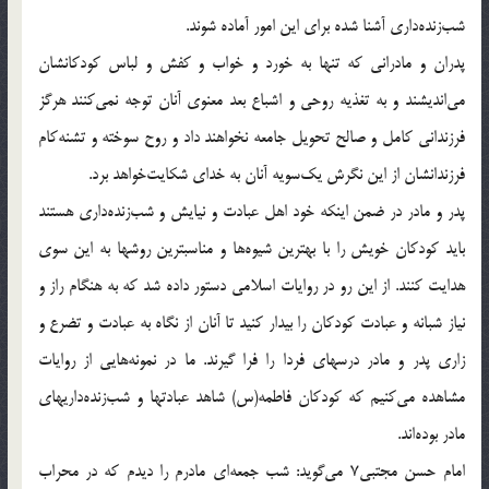
شب‌زنده‌دارى آشنا شده براى اين امور آماده شوند.
پدران و مادرانى كه تنها به خورد و خواب و كفش و لباس كودكانشان
مى‌انديشند و به تغذيه روحى و اشباع بعد معنوى آنان توجه نمى‌كنند هرگز
فرزندانى كامل و صالح تحويل جامعه نخواهند داد و روح سوخته و تشنه‌كام
فرزندانشان از اين نگرش يك‌سويه آنان به خداى شكايت‌خواهد برد.
پدر و مادر در ضمن اينكه خود اهل عبادت و نيايش و شب‌زنده‌دارى هستند
بايد كودكان خويش را با بهترين شيوه‌ها و مناسبترين روشها به اين سوى
هدايت كنند. از اين رو در روايات اسلامى دستور داده شد كه به هنگام راز و
نياز شبانه و عبادت كودكان را بيدار كنيد تا آنان از نگاه به عبادت و تضرع و
زارى پدر و مادر درسهاى فردا را فرا گيرند. ما در نمونه‌هايى از روايات
مشاهده مى‌كنيم كه كودكان فاطمه(س) شاهد عبادتها و شب‌زنده‌داريهاى
مادر بوده‌اند.
امام حسن مجتبى‌7 مى‌گويد: شب جمعه‌اى مادرم را ديدم كه در محراب