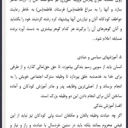
سازد و آنها را به سراغ فاطمه(س) فرستاد. فاطمه(س) به خاطر رعايت
عواطف كودكانه آنان و نيازردن آنها پيشنهاد كرد رشته گردنبند خود را بگشايد
و آنان گوهرهاى آن را برگيرند هر كدام گوهر بيشترى به دست آورد برنده
مسابقه اعلام شود…
5. آموزشهاى سياسى و عبادى
انسان بايد از سويى رسم بندگى بياموزد، تا حق حق‌تعالى گذارد و از طرفى
براى خدا به خدمت‌به خلق بپردازد تا وظيفه سترگ اجتماعى خويش را به
انجام برساند و از اصلى‌ترين وظايف پدر و مادر آموزش كودكان و آماده
ساختن آنان براى انجام دادن اين دو وظيفه بزرگ است.
الف) آموزش بندگى
اگر چه عبادت وظيفه بالغان و مكلفان است ولى كودكان نيز نبايد از اين
فيض محروم بمانند بلكه بايد در سنين خردسال با عبادت و راز و نياز و