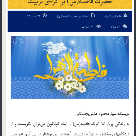
حضرت فاطمه(س) بر كرسى تربيت
خادم اهل البیت
ائمه اطهار
,
حضرت فاطمه (س)
24 اسفند 94
0 دیدگاه
3012بازدید
نويسنده:سيد محمود مدنى‌بجستانى
به زندگى پربار اما كوتاه فاطمه(س) از ابعاد گوناگون مى‌توان نگريست و از
ديدگاههاى مختلف به نظاره نشست. آنچه در اين نوشتار در پى آنيم «بررسى