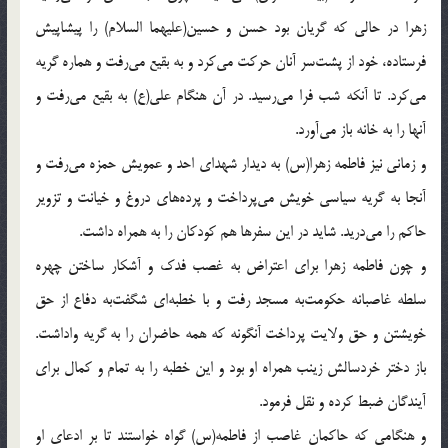
زهرا در حالى كه گريان بود حسن و حسين(عليهما السلام) را پيشاپيش
فرستاده، خود از پشت‌سر آنان حركت مى‌كرد و به بقيع مى‌رفت و هماره گريه
مى‌كرد. تا آنكه شب فرا مى‌رسيد. در آن هنگام على(ع) به بقيع مى‌رفت و
آنها را به خانه باز مى‌آورد.
و زمانى نيز فاطمه زهرا(س) به ديدار شهداى احد و عمويش حمزه مى‌رفت و
آنجا به گريه سياسى خويش مى‌پرداخت و پرده‌هاى دروغ و خيانت و تزوير
حاكم را مى‌دريد. شايد در اين سفرها هم كودكان را به همراه داشت.
و چون فاطمه زهرا براى اعتراض به غصب فدك و آشكار ساختن چهره
سلطه غاصبانه حكومت‌به مسجد رفت و با خطبه‌اى شگفت‌به دفاع از حق
خويشتن و حق ولايت پرداخت آنگونه كه همه حاضران را به گريه واداشت.
باز دختر خردسالش زينب همراه او بود و اين خطبه را به تمام و كمال براى
آيندگان ضبط كرده و نقل فرمود.
و هنگامى كه حاكمان غاصب از فاطمه(س) گواه خواستند تا بر ادعاى او