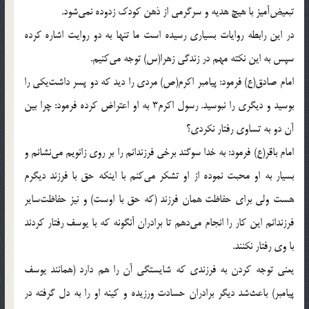
تبعيض‌آميز با هيچ هديه و سرگرمى از ذهن كودك زدوده نمى‌شود.
در اين رابطه روايات بسيارى رسيده است ما تنها به دو روايت اشاره كرده
سپس به اين نكته مهم در زندگى زهرا(س) توجه مى‌كنيم.
امام صادق(ع) فرمود: پيامبر اكرم(ص) مردى را ديد كه دو پسر داشت‌يكى را
بوسيد و ديگرى را نبوسيد. رسول اكرم‌3 به او اعتراض كرده فرمود: چرا بين
آن دو به تساوى رفتار نكردى؟
امام باقر(ع) فرمود: به خدا سوگند برخى فرزندانم را بر روى زانويم مى‌نشانم و
بسيار به او محبت نموده از او تشكر مى‌كنم با اينكه حق با فرزند ديگرم
هست ولى براى حفاظت همان فرزند (كه حق با اوست) و نيز حفاظت‌ساير
فرزندانم اين كار را انجام مى‌دهم تا برادران آنگونه كه با يوسف رفتار كردند
با وى رفتار نكنند.
يعنى توجه كردن به فرزندى كه شايستگى آن را هم دارد (همانند يوسف
پيامبر) باعث‌شد ديگر برادران حسادت ورزيده و كينه او را به دل گرفته در