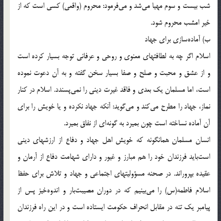
شب بيست و سوم مهيا مى‌شد و مى‌فرمود: محروم (واقعى) كسى است كه از
خير امشب محروم شود.
ب) آماده‌سازى براى جهاد
اسلام اگر چه به لطافتهاى معنوى و روحى و عرفانى توجه بسيار كرده است
و از عشق و محبت و صلح و صفا بسيار سخن گفته و به آن دعوت نموده
است، اما مسلمان يك بعدى و فاقد غيرت دينى را نمى‌پسندد. اسلام در كنار
نماز، جهاد را مطرح مى‌كند و مى‌گويد: آنكه جهاد نكرده و يا خويش را براى
آن آماده نساخته است چون بميرد به گونه‌اى از نفاق بميرد.
انسان مسلمان همانگونه كه خويش اهل جهاد و دفاع از ارزشهاى دينى
است‌بايد فرزندان خود را هم مبارز و غيور و داراى شهامت دفاع از آرمان و
عقيده بپروراند. در صحنه مسؤوليتهاى اجتماعى و جهاد و تلاش براى حفظ
اسلام فاطمه(س) را مى‌بينيم كه در دوران مصيبت‌بار و اندوه‌خيز پس از
پيامبر يك تنه در مقابل انحراف حكومت ايستاده است و در اين راه فرزندان