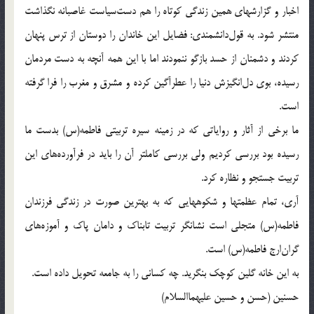
اخبار و گزارشهاى همين زندگى كوتاه را هم دست‌سياست غاصبانه نگذاشت
منتشر شود. به قول‌دانشمندى: فضايل اين خاندان را دوستان از ترس پنهان
كردند و دشمنان از حسد بازگو ننمودند اما با اين همه آنچه به دست مردمان
رسيده، بوى دل‌انگيزش دنيا را عطرآگين كرده و مشرق و مغرب را فرا گرفته
است.
ما برخى از آثار و رواياتى كه در زمينه سيره تربيتى فاطمه(س) بدست ما
رسيده بود بررسى كرديم ولى بررسى كاملتر آن را بايد در فرآورده‌هاى اين
تربيت جستجو و نظاره كرد.
آرى، تمام عظمتها و شكوههايى كه به بهترين صورت در زندگى فرزندان
فاطمه(س) متجلى است نشانگر تربيت تابناك و دامان پاك و آموزه‌هاى
گران‌ارج فاطمه(س) است.
به اين خانه گلين كوچك بنگريد. چه كسانى را به جامعه تحويل داده است.
حسنين (حسن و حسين عليهماالسلام)