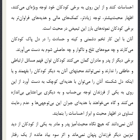
احساسات كنند و از اين روى به برخى كودكان خود توجه ويژه‌اى مى‌كنند،
اظهار محبت‌بيشتر، توجه زيادتر، كمك‌هاى مالى و هديه‌هاى فراوان‌تر به
برخى كودكان نمونه‌هاى بارز اين تبعيض در محبت است.
آنان با اين كار تخم دشمنى و كينه و حسادت را در دل پاك كودكان
مى‌كارند و چه ميوه‌هاى تلخ و ناگوار و چه حاصلى شوم به دست مى‌آورند.
برخى ديگر از پدر و مادران گمان مى‌كنند كودكان توان فهم مسائل ارتباطى
و عاطفى را ندارند و نمى‌توانند محبتهاى آنان به ديگر كودكان را بفهمند و يا
اينكه دل شكسته آنان را مى‌توان با هديه‌اى كوچك به دست آورد از اين
روى به يكى از فرزندان توجه بى‌حساب و به ديگرى بى‌اعتنايى بى‌اندازه
مى‌كنند و گاه مى‌خواهند با هديه‌اى جبران اين بى‌توجهى‌ها و عدم رعايت
تساوى در اظهار محبت و ابراز احساسات را بنمايند.
آنان نمى‌دانند كه هيچ نگاه محبت‌آميز پدر و مادر به يكى از كودكان از ديد
تيزبين ديگر فرزندان پنهان نمى‌ماند و اثر سوء بياد مانده از يك رفتار