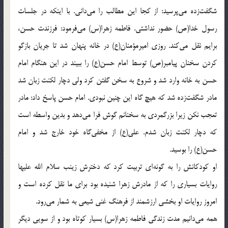
شگفت‌زده مى‌پرسيد: از كجا اين مطالب را مى‌دانى. با اينكه در جلسات
رسول خدا(ص) حضور نداشتى. فاطمه زهرا(س) مى‌فرمود: فرزندت حسن،
برايم نقل مى‌كند. روزى اميرمؤمنان(ع) در خانه پنهان شد تا جريان بازگو
كردن سخنان پيامبر(ص) توسط امام حسن(ع) را ببيند در اين هنگام امام
حسن به خانه وارد شد و شروع به سخن گفتن كرد ولى دچار لكنت زبان شد
مادر شگفت‌زده شد كه هيچ گاه اين چنين نبودى. امام حسن پاسخ داد: مادر
تعجب نكن زيرا بزرگمردى به سخنانم گوش فرا مى‌دهد و بدين واسطه است
كه دچار لكنت زبان شدم. على(ع) از مخفى‌گاه خود خارج شد و امام
حسن(ع) را بوسيد.
او كودكانش را به گونه‌اى تربيت كرد كه دخترش زينب سلام الله عليها
روايات بسيارى را كه از مادرش زهرا شنيده بود براى ما نقل كرده است و
امروز روايات او بخشى ارزشمند از فرهنگ غنى شيعى به شمار مى‌رود.
همه مى‌دانيم مدت زندگى فاطمه زهرا(س) بسيار كوتاه بود و از سويى ديگر