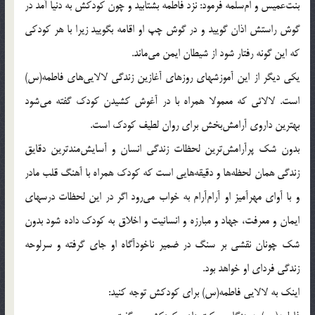
بنت‌عميس و ام‌سلمه فرمود: نزد فاطمه بشتابيد و چون كودكش به دنيا آمد در
گوش راستش اذان گوييد و در گوش چپ او اقامه بگوييد زيرا با هر كودكى
كه اين گونه رفتار شود از شيطان ايمن مى‌ماند.
يكى ديگر از اين آموزشهاى روزهاى آغازين زندگى لالايى‌هاى فاطمه(س)
است. لالائى كه معمولا همراه با در آغوش كشيدن كودك گفته مى‌شود
بهترين داروى آرامش‌بخش براى روان لطيف كودك است.
بدون شك پرآرامش‌ترين لحظات زندگى انسان و آسايش‌مندترين دقايق
زندگى همان لحظه‌ها و دقيقه‌هايى است كه كودك همراه با آهنگ قلب مادر
و با آواى مهرآميز او آرام‌آرام به خواب مى‌رود اگر در اين لحظات درسهاى
ايمان و معرفت، جهاد و مبارزه و انسانيت و اخلاق به كودك داده شود بدون
شك چونان نقشى بر سنگ در ضمير ناخودآگاه او جاى گرفته و سرلوحه
زندگى فرداى او خواهد بود.
اينك به لالايى فاطمه(س) براى كودكش توجه كنيد: