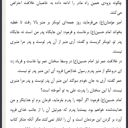
چگونه بزودى همين راه مادر را ادامه داده به غاصبان خلافت اعتراض
مى‌كنند.
امير مؤمنان(ع) مى‌فرمايد: روز جمعه‌اى ابوبكر بر منبر بالا رفت تا خطبه
بخواند امام حسين(ع) برخاست و فرمود: اين جايگاه پدر من است نه جايگاه
پدر تو. ابوبكر گريست و گفت: آرى منبر از آن پدر توست و پدر مرا منبرى
نيست.
در خلافت عمر نيز امام حسين(ع) در وسط سخنان عمر بپا خاست و فرياد زد:
اى دروغگو از منبر پدرم رسول خدا(ص) فرود آى اين منبر پدر تو نيست.
عمر گفت: آرى به جان خودم سوگند اين منبر آن پدر توست و پدر مرا منبرى
نيست. آيا اين سخنان را پدرت على به تو آموخته است؟
امام حسين(ع) فرمود: اگر آنچه را پدرم بفرمايد، فرمان برم او هدايتگر و من
هدايت‌شده خواهم بود. بيعت‌با پدرم كه جبرئيل آن را از جانب خداى فرود
آورد بر گردن اين مردمان است و آن را انكار نمى‌كنند مگر آنكه منكر كتاب