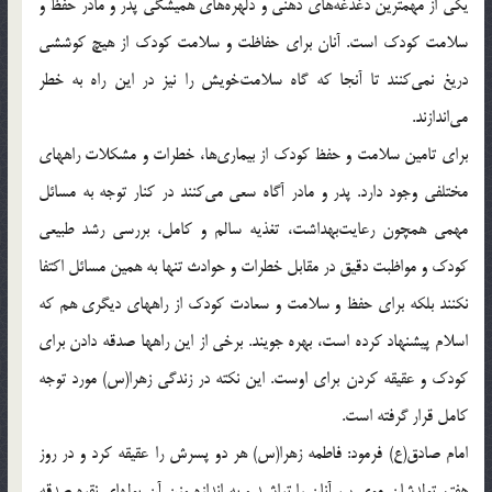
يكى از مهمترين دغدغه‌هاى ذهنى و دلهره‌هاى هميشگى پدر و مادر حفظ و
سلامت كودك است. آنان براى حفاظت و سلامت كودك از هيچ كوششى
دريغ نمى‌كنند تا آنجا كه گاه سلامت‌خويش را نيز در اين راه به خطر
مى‌اندازند.
براى تامين سلامت و حفظ كودك از بيمارى‌ها، خطرات و مشكلات راههاى
مختلفى وجود دارد. پدر و مادر آگاه سعى مى‌كنند در كنار توجه به مسائل
مهمى همچون رعايت‌بهداشت، تغذيه سالم و كامل، بررسى رشد طبيعى
كودك و مواظبت دقيق در مقابل خطرات و حوادث تنها به همين مسائل اكتفا
نكنند بلكه براى حفظ و سلامت و سعادت كودك از راههاى ديگرى هم كه
اسلام پيشنهاد كرده است، بهره جويند. برخى از اين راهها صدقه دادن براى
كودك و عقيقه كردن براى اوست. اين نكته در زندگى زهرا(س) مورد توجه
كامل قرار گرفته است.
امام صادق(ع) فرمود: فاطمه زهرا(س) هر دو پسرش را عقيقه كرد و در روز
هفتم تولدشان موى سر آنان را تراشيد و به اندازه وزن آن پولهاى نقره صدقه