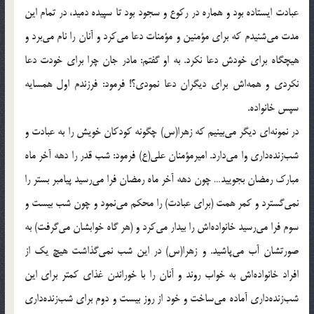
عبادت ايستاده بود و هماره در ركوع و سجود بود تا سپيده دميد، در تمام اين
مدت مى‌شنيدم كه براى مؤمنين و مؤمنات دعا مى‌كرد و آنان را نام مى‌برد و
هيچگاه براى خودش دعا نكرد. به او گفتم: مادر جان چرا براى خودت دعا
نكردى و همه‌اش براى ديگران دعا نمودى؟! فرمود: فرزندم اول همسايه
سپس خانواده.
در نمونه‌اى ديگر مى‌بينيم كه زهرا(س) چگونه كودكان خويش را به عبادت و
شب‌زنده‌دارى وا مى‌دارد. اميرمؤمنان على(ع) فرمود: شب قدر را دهه آخر ماه
مبارك رمضان بجوييد… چون دهه آخر ماه رمضان فرا مى‌رسيد پيامبر بستر را
نمى‌گسترد و كمر همت (براى عبادت) را محكم مى‌نمود و چون شب بيست و
سوم فرا مى‌رسيد خانواده‌اش را بيدار مى‌كرد و (هر گاه خوابشان مى‌گرفت) به
صورتشان آب مى‌پاشيد. و زهرا(س) در اين شب نمى‌گذاشت هيچ يك از
افراد خانواده‌اش به خواب روند و آنان را با خوراندن غذاى كمتر براى اين
شب‌زنده‌دارى آماده مى‌ساخت و خود از روز بيست و دوم براى شب‌زنده‌دارى