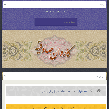
جمعه , 16 مرداد 1405
ائمه اطهار
حضرت فاطمه(س) بر كرسى تربيت