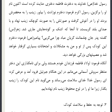
رسول خدا(ص) خداوند به دخترت فاطمه دخترى عنايت كرده است اكنون نام
او را برگزين. رسول اكرم فرمود: دخترم نوزادت را بياور. زينب را به محضرش
بردند او را در آغوش گرفت و صورتش را به صورت كوچك زينب نهاد و با
صداى بلند گريست; تا آنجا كه اشك بر گونه‌هايش جارى شد. زهرا(س)
گفت: پدر جان چشمانت گريان مباد چرا مى‌گريى؟ پيامبر(ص) فرمود: دخترم
اين كودك پس از تو و من به مشكلات و امتحانات بسيارى گرفتار خواهد
شد و مصيبتهاى بزرگى خواهد ديد.
آنگاه فرمود: اولاد فاطمه فرزندان خودم هستند ولى براى نامگذارى اين دختر
منتظر سروش آسمانى مى‌مانم. در اين هنگام جبرئيل فرود آمد و عرض كرد:
اى رسول خدا! خداى سلامت مى‌رساند و مى‌گويد نام اين كودك را زينب
بگذار زيرا ما او را در لوح محفوظ زينب نام نهاده‌ايم.
3. توجه به حفظ و سلامت كودك