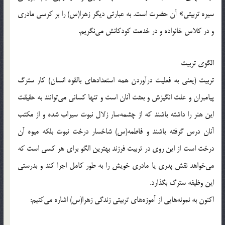
سيره تربيتى‌» آن حضرت است. به عبارتى ديگر زهرا(س) را بر كرسى مادرى
و در كلاس خانواده و در خدمت كودكانش مى‌نگريم.
الگوى تربيت
تربيت (يعنى به فعليت درآوردن همه استعدادهاى بالقوه انسان) كار سترگ
پيامبران و علت انگيزش و بعثت آنان است و تنها كسانى مى‌توانند به حقيقت
اين هنر را داشته باشند كه از چشمه‌سار زلال نبوت سيراب شده و از مكتب
آنان درس گرفته باشند و فاطمه(س) شاخسار درخت نبوت بلكه ميوه آن
درخت است از اين روى در تربيت فرزند بهترين الگو براى هر كسى است كه
مى‌خواهد نقش پدرى يا مادرى خويش را به طور كامل اجرا كند و بدرستى
اين وظيفه سترگ بگذارد.
اكنون به نمونه‌هايى از آموزه‌هاى تربيتى زندگى زهرا(س) اشاره مى‌كنيم: