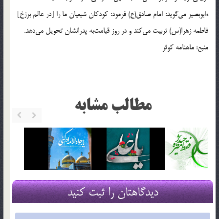
ءابوبصير مى‌گويد: امام صادق(ع) فرمود: كودكان شيعيان ما را [در عالم برزخ]
فاطمه زهرا(س) تربيت مى‌كند و در روز قيامت‌به پدرانشان تحويل مى‌دهد.
منبع: ماهنامه كوثر
مطالب مشابه
دیدگاهتان را ثبت کنید