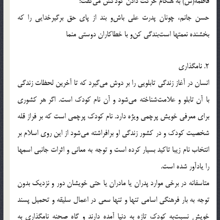
فاطمه(س) به هنگام حركت دادن كودكش مى‌گفت:
حسن جانم، چونان پدرت على باش‌و بند از پاى حق برگيرخدايى را كه
بخشنده نعمتها است‌بندگى كن‌و با خطاكاران دوستى منما
2. نامگذارى
انسان در آغاز زندگى تابلويى را بر دوش مى‌گيرد كه تا آخرين لحظات زندگى
با آن تابلو و علامت‌شناخته مى‌شود و آن نام كودك است. اگر هر كشورى
براى معرفى خويش پرچمى ويژه دارد. نام كودك پرچمى است كه بر فراز قله
شخصيت كودك و در كشور زندگى او برافراشته مى‌شود از اين روى اسلام بر
انتخاب نام زيبا تاكيد بسيار كرده است و توجه به معانى و اثرات جانبى اسمها
را يادآور شده است.
متاسفانه در برخى موارد پدران يا مادران يا حتى خويشان دور و نزديك بدون
توجه به بار فرهنگى اسامى تنها و تنها سعى در اعمال سليقه و تحميل پسند
خويش نسبت‌به كودك تازه به دنيا آمده دارند و گاه صحنه نامگذارى به