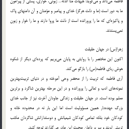
فاطمه مى‌داند و مى‌گويد: هيهات منا الذلة… زبونى، خوارى، پستى از پيرامون
ما به دور است (ما و ذلت هرگز) خداى و پيامبر و مؤمنان و آن دامنهاى پاك
و پاكيزه‌اى كه ما را پرورانده است از ذلت ما پروا دارند و ما را خوار و زبون
نمى‌پسندند.
زهرا(س) در جهان حقيقت
اكنون اين مختصر را با روايتى به پايان مى‌بريم كه پرده‌اى ديگر از شكوه
هوش رباى فاطمه(س) را بازگو مى‌كند.
آرى فاطمه كه تربيت را از محضر وحى آموخته و در دنياى تربيت‌بهترين
نمونه‌هاى ادب و تعالى را پرورانده و در اين مرحله بهترين شاگرد و برترين
معلم بوده است. در جهان حقيقت و زندگى جاودان آخرت نيز از جانب خداى
بزرگ عهده‌دار همين مسؤوليت است اما اين بار نه در محدوده خانه و
كودكان خود بلكه تمامى كودكان شيعيانش و دوستدارانش شاگردان مكتب
تربيتى اويند و سر بر دامان محبت اين مادر مى‌گذارند توجه كنيد.