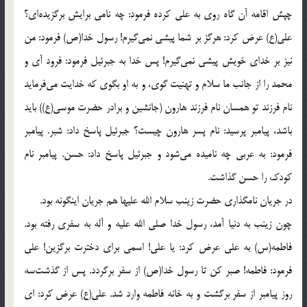
چپش اقامه آن گاه روى به على كرده فرمود: چه نامى برايش برگزيده‌اى؟
على(ع) عرض كرد: هرگز بر شما پيشى نمى‌گيرم! رسول خدا(ص) فرمود: من
نيز بر خداى خويش پيشى نمى‌گيرم! پس خدا به جبرئيل فرمود: فرود آى و
محمد را از جانب ما سلام و تهنيت گوى، و به او بگوى كه خدايت مى‌فرمايد
نام فرزند تو همسان نام فرزند هارون (جانشين و برادر حضرت موسى(ع)) بايد
باشد، پيامبر پرسيد: نام پسر هارون چيست؟ جبرئيل پاسخ داد: شبر. پيامبر
فرمود: به عربى چه ناميده مى‌شود و جبرئيل پاسخ داد: حسن. پيامبر نام
كودك را حسن گذاشت.
در جريان نامگذارى حضرت زينب سلام الله عليها هم جريان اينگونه بود.
چون زينب به دنيا آمد، رسول خدا صلى الله عليه و آله به سفرى رفته بود.
فاطمه(س) به على عرض كرد: يا على! اسمى براى دخترت برگزين! على
فرمود: فاطمه! صبر كن تا رسول خدا(ص) از سفر برگردد. پس از گذشت‌سه
روز پيامبر از سفر برگشت و به خانه فاطمه وارد شد. على(ع) عرض كرد: اى