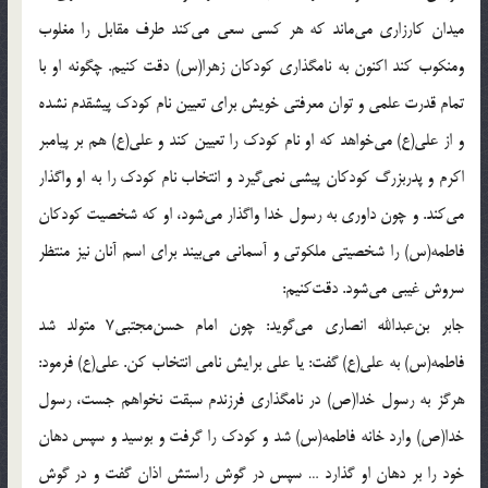
ميدان كارزارى مى‌ماند كه هر كسى سعى مى‌كند طرف مقابل را مغلوب
ومنكوب كند اكنون به نامگذارى كودكان زهرا(س) دقت كنيم. چگونه او با
تمام قدرت علمى و توان معرفتى خويش براى تعيين نام كودك پيشقدم نشده
و از على(ع) مى‌خواهد كه او نام كودك را تعيين كند و على(ع) هم بر پيامبر
اكرم و پدربزرگ كودكان پيشى نمى‌گيرد و انتخاب نام كودك را به او واگذار
مى‌كند. و چون داورى به رسول خدا واگذار مى‌شود، او كه شخصيت كودكان
فاطمه(س) را شخصيتى ملكوتى و آسمانى مى‌بيند براى اسم آنان نيز منتظر
سروش غيبى مى‌شود. دقت‌كنيم:
جابر بن‌عبدالله انصارى مى‌گويد: چون امام حسن‌مجتبى‌7 متولد شد
فاطمه(س) به على(ع) گفت: يا على برايش نامى انتخاب كن. على(ع) فرمود:
هرگز به رسول خدا(ص) در نامگذارى فرزندم سبقت نخواهم جست، رسول
خدا(ص) وارد خانه فاطمه(س) شد و كودك را گرفت و بوسيد و سپس دهان
خود را بر دهان او گذارد … سپس در گوش راستش اذان گفت و در گوش