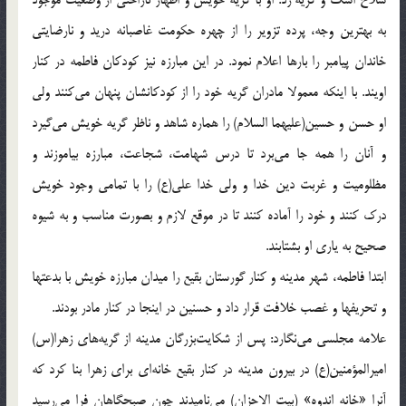
به بهترين وجه، پرده تزوير را از چهره حكومت غاصبانه دريد و نارضايتى
خاندان پيامبر را بارها اعلام نمود. در اين مبارزه نيز كودكان فاطمه در كنار
اويند. با اينكه معمولا مادران گريه خود را از كودكانشان پنهان مى‌كنند ولى
او حسن و حسين(عليهما السلام) را هماره شاهد و ناظر گريه خويش مى‌گيرد
و آنان را همه جا مى‌برد تا درس شهامت، شجاعت، مبارزه بياموزند و
مظلوميت و غربت دين خدا و ولى خدا على(ع) را با تمامى وجود خويش
درك كنند و خود را آماده كنند تا در موقع لازم و بصورت مناسب و به شيوه
صحيح به يارى او بشتابند.
ابتدا فاطمه، شهر مدينه و كنار گورستان بقيع را ميدان مبارزه خويش با بدعتها
و تحريفها و غصب خلافت قرار داد و حسنين در اينجا در كنار مادر بودند.
علامه مجلسى مى‌نگارد: پس از شكايت‌بزرگان مدينه از گريه‌هاى زهرا(س)
اميرالمؤمنين(ع) در بيرون مدينه در كنار بقيع خانه‌اى براى زهرا بنا كرد كه
آنرا «خانه اندوه‌» (بيت الاحزان) مى‌ناميدند چون صبحگاهان فرا مى‌رسيد