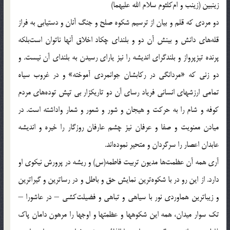
زينبين (زينب و ام‌كلثوم سلام الله عليهما)
دو مردى كه قلم و بيان از ترسيم شكوه صلح و جنگ آنان و دستيابى به فراز
قله‌هاى دانش و بينش آن دو و بلنداى چكاد اخلاق آنها ناتوان است‌بلكه
پرنده تيزپرواز و بلندگراى انديشه را نيز ياراى رسيدن به بلنداى آن نيست. و
دو زنى كه «مردانگى در ركابشان جوانمردى آموخته‌» و در غروب سياه
تمامى ارزشهاى انسانى فرياد رساى آن دو تاريكزار بى تپش توده‌هاى مردم
كوفه و شام را به حركت و هيجان و شور و شعور و شعار واداشته است. در
ميادن معنويت و صفا و عرفان نيز چشم عارفان روزگار را خيره و انديشه
عابدان اعصار را سرگردان و متحير نموده‌اند.
آرى همه آن عظمت‌ها مديون تربيت فاطمه(س) و ريشه در پرورش نيكوى او
دارد. از اين رو در با شكوه‌ترين نمايش حق و باطل و در رساترين و گيراترين
و زيباترين هماوردى نور با سياهى و تباهى و فضيلت‌كشى – در عاشورا –
تك سوار ميدان، همه اين شكوهها و عظمتها و اوجها را مرهون دامان پاك