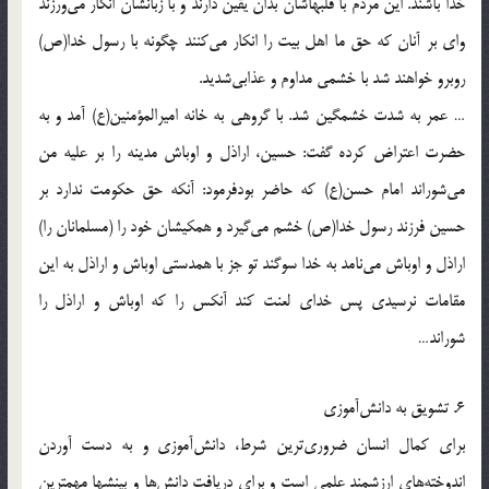
خدا باشند. اين مردم با قلبهاشان بدان يقين دارند و با زبانشان انكار مى‌ورزند
واى بر آنان كه حق ما اهل بيت را انكار مى‌كنند چگونه با رسول خدا(ص)
روبرو خواهند شد با خشمى مداوم و عذابى‌شديد.
… عمر به شدت خشمگين شد. با گروهى به خانه اميرالمؤمنين(ع) آمد و به
حضرت اعتراض كرده گفت: حسين، اراذل و اوباش مدينه را بر عليه من
مى‌شوراند امام حسن(ع) كه حاضر بودفرمود: آنكه حق حكومت ندارد بر
حسين فرزند رسول خدا(ص) خشم مى‌گيرد و همكيشان خود را (مسلمانان را)
اراذل و اوباش مى‌نامد به خدا سوگند تو جز با همدستى اوباش و اراذل به اين
مقامات نرسيدى پس خداى لعنت كند آنكس را كه اوباش و اراذل را
شوراند…
6. تشويق به دانش‌آموزى
براى كمال انسان ضرورى‌ترين شرط، دانش‌آموزى و به دست آوردن
اندوخته‌هاى ارزشمند علمى است و براى دريافت دانش‌ها و بينشها مهمترين