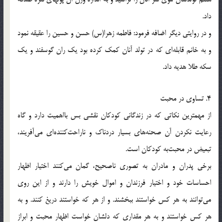
داد.
و در روايتى ديگر اضافه فرمود: فاطمه زهرا(س) حسن و حسين را عقيقه نمود
و به خانم قابله‌اى كه در تولد آنان كمك كرده بود يك ران گوسفند و يك
سكه طلا هديه داد.
4. تساوى در محبت
از مهمترين نكاتى كه در زندگانى كودكان نقشى بس بااهميت دارد و گاه
رعايت نكردن آن صحنه‌هاى بسيار دردناك و ناراحت‌كننده‌اى مى‌آفريند،
تبعيض در محبت‌به كودكان است.
برخى پدران و مادران به تصورى ناصحيح، گمان مى‌كنند اختيار اظهار
احساسات خود و اختيار فرزندان و اموال خويش را دارند و از اين روى
مى‌توانند به هر كس خواستند ببخشند. و از هر كه خواستند دريغ كنند. و به
هر كس خواستند و به هر مقدارى كه دلشان خواست اظهار محبت و ابراز