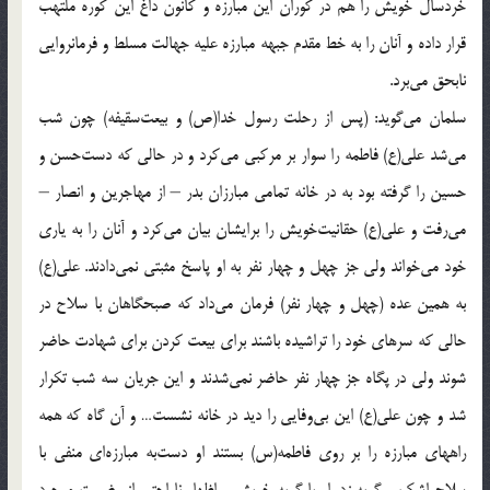
خردسال خويش را هم در كوران اين مبارزه و كانون داغ اين كوره ملتهب
قرار داده و آنان را به خط مقدم جبهه مبارزه عليه جهالت مسلط و فرمانروايى
نابحق مى‌برد.
سلمان مى‌گويد: (پس از رحلت رسول خدا(ص) و بيعت‌سقيفه) چون شب
مى‌شد على(ع) فاطمه را سوار بر مركبى مى‌كرد و در حالى كه دست‌حسن و
حسين را گرفته بود به در خانه تمامى مبارزان بدر – از مهاجرين و انصار –
مى‌رفت و على(ع) حقانيت‌خويش را برايشان بيان مى‌كرد و آنان را به يارى
خود مى‌خواند ولى جز چهل و چهار نفر به او پاسخ مثبتى نمى‌دادند. على(ع)
به همين عده (چهل و چهار نفر) فرمان مى‌داد كه صبحگاهان با سلاح در
حالى كه سرهاى خود را تراشيده باشند براى بيعت كردن براى شهادت حاضر
شوند ولى در پگاه جز چهار نفر حاضر نمى‌شدند و اين جريان سه شب تكرار
شد و چون على(ع) اين بى‌وفايى را ديد در خانه نشست… و آن گاه كه همه
راههاى مبارزه را بر روى فاطمه(س) بستند او دست‌به مبارزه‌اى منفى با
سلاح اشك و گريه زد. او با گريه خويش و اظهار ناراحتى از وضعيت موجود