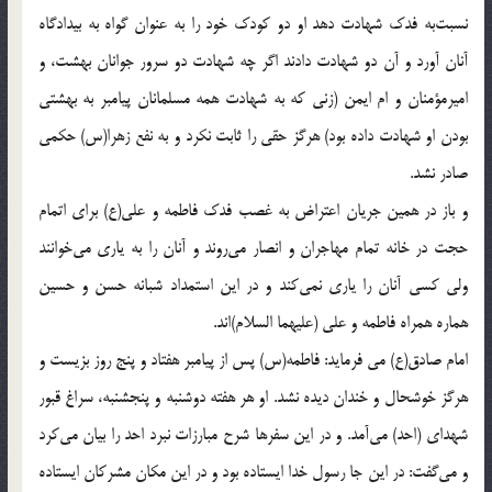
نسبت‌به فدك شهادت دهد او دو كودك خود را به عنوان گواه به بيدادگاه
آنان آورد و آن دو شهادت دادند اگر چه شهادت دو سرور جوانان بهشت، و
اميرمؤمنان و ام ايمن (زنى كه به شهادت همه مسلمانان پيامبر به بهشتى
بودن او شهادت داده بود) هرگز حقى را ثابت نكرد و به نفع زهرا(س) حكمى
صادر نشد.
و باز در همين جريان اعتراض به غصب فدك فاطمه و على(ع) براى اتمام
حجت در خانه تمام مهاجران و انصار مى‌روند و آنان را به يارى مى‌خوانند
ولى كسى آنان را يارى نمى‌كند و در اين استمداد شبانه حسن و حسين
هماره همراه فاطمه و على (عليهما السلام)اند.
امام صادق(ع) مى فرمايد: فاطمه(س) پس از پيامبر هفتاد و پنج روز بزيست و
هرگز خوشحال و خندان ديده نشد. او هر هفته دوشنبه و پنجشنبه، سراغ قبور
شهداى (احد) مى‌آمد. و در اين سفرها شرح مبارزات نبرد احد را بيان مى‌كرد
و مى‌گفت: در اين جا رسول خدا ايستاده بود و در اين مكان مشركان ايستاده