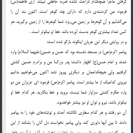
گرفتن ماجرا هيچكدام ناراحت نشده ضربه عاطفى نبينند. آرى فاطمه(س)
فرمود: من گردنبندى دارم كه داراى چند گوهر است. اكنون بند آن را
مى‌گشايم و آن گوهرها بر زمين مى‌ريزد شما گوهرها را از زمين برگيريد، هر
كس تعداد بيشترى گوهر بدست آورده باشد خط او نيكوتر است…
و در روايتى ديگر اين جريان اينگونه بازگو شده است:
پيامبر اكرم(ص) در مسجد نشسته بود كه حسن و حسين(عليهما السلام) وارد
شدند و امام حسن(ع) اظهار داشت: پدر بزرگ! من و برادرم حسين كشتى
گرفتيم ولى هيچكداممان بر ديگرى پيروز نشد اكنون مى‌خواهيم بدانيم
نيروى كداميك از ما بيشتر است. پيامبر اكرم(ص) فرمود: اى عزيزان من دو
پاره جگرم كشتى سزاوار شما نيست. برويد و خط بنگاريد. هر كدام خط او
نيكوتر باشد، نيرو و توان او نيز بيشتر خواهدبود.
آن دو رفتند و هر كدام سطرى نگاشته آمدند و نوشته‌هاى خود را به پيامبر
دادند تا بين آنها داورى كند. ولى پيامبر نخواست دل آنان را بشكند از اين
روى گفت‌به سراغ پدرتان برويد. على(ع) نيز نخواست آنان را آزرده خاطر