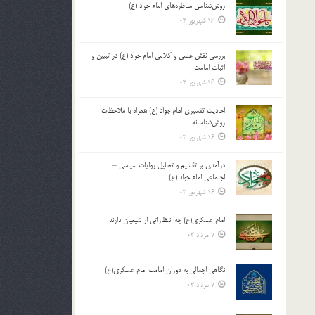
روش‌شناسی مناظره‌های امام جواد (ع)
16 شهریور 03
بررسی نقش علمی و کلامی امام جواد (ع) در تبیین و
اثبات امامت
16 شهریور 03
احادیث تفسیری امام جواد (ع) همراه با ملاحظات
روش‌شناسانه
16 شهریور 03
درآمدی بر تقسیم و تحلیل روایات سیاسی –
اجتماعی امام جواد (ع)
16 شهریور 03
امام عسکری(ع) چه انتظاراتی از شیعیان دارند
7 مرداد 03
نگاهی اجمالی به دوران امامت امام عسکری(ع)
7 مرداد 03