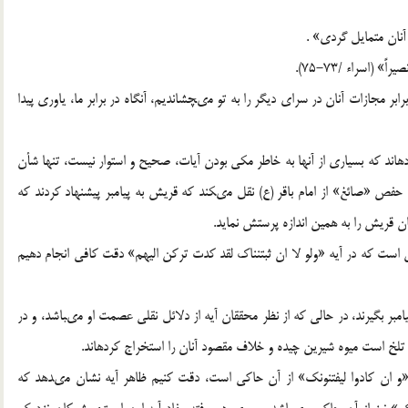
آنان متمايل گردى» .
اسراء /73-75).
بر مجازات آنان در سراى ديگر را به تو مى‏چشانديم، آنگاه در برابر ما، ياورى پيدا
ه‏اند كه بسيارى از آنها به خاطر مكى بودن آيات، صحيح و استوار نيست، تنها شأن
حفص «صائغ» از امام باقر (ع) نقل مى‏كند كه قريش به پيامبر پيشنهاد كردند كه
ان قريش را به همين اندازه پرستش نمايد.
ين است كه در آيه «ولو لا ان ثبتنناك لقد كدت تركن اليهم» دقت كافى انجام دهيم
يامبر بگيرند، در حالى كه از نظر محققان آيه از دلائل نقلى عصمت او مى‏باشد، و در
تلخ است ميوه شيرين چيده و خلاف مقصود آنان را استخراج كرده‏اند.
و ان كادوا ليفتنونك» از آن حاكى است، دقت كنيم ظاهر آيه نشان مى‏دهد كه