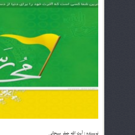
نويسنده : آيت الله جعفر سبحانى