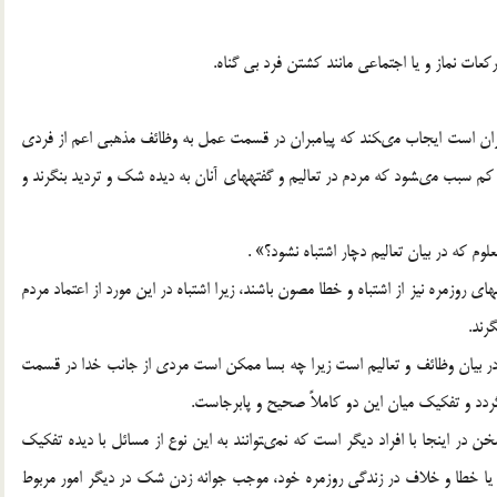
كعات نماز و يا اجتماعى مانند كشتن فرد بى گناه.
ران است ايجاب مى‏كند كه پيامبران در قسمت عمل به وظائف مذهبى اعم از فردى
 كم سبب مى‏شود كه مردم در تعاليم و گفته‏هاى آنان به ديده شك و ترديد بنگرند و
وم كه در بيان تعاليم دچار اشتباه نشود؟» .
 روزمره نيز از اشتباه و خطا مصون باشند، زيرا اشتباه در اين مورد از اعتماد مردم
رند.
باه در بيان وظائف و تعاليم است زيرا چه بسا ممكن است مردى از جانب خدا در قسمت
ردد و تفكيك ميان اين دو كاملاً صحيح و پابرجاست.
ن در اينجا با افراد ديگر است كه نمى‏توانند به اين نوع از مسائل با ديده تفكيك
 يا خطا و خلاف در زندگى روزمره خود، موجب جوانه زدن شك در ديگر امور مربوط