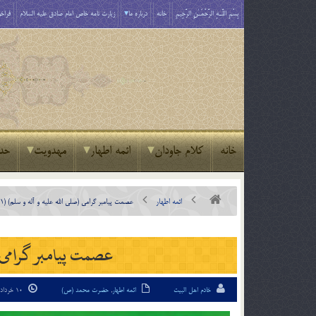
بِسْمِ اللَّـهِ الرَّحْمَـٰنِ الرَّحِيمِ
خانه
درباره ما
زیارت نامه خاص امام صادق علیه السلام
فراخو
خانه
کلام جاودان
ائمه اطهار
مهدویت
حد
ائمه اطهار
عصمت پيامبر گرامى (صلی الله علیه و آله و سلم) (1)
عصمت پيامبر گرامى (ص
خادم اهل البیت
ائمه اطهار
,
حضرت محمد (ص)
10 خرداد 95