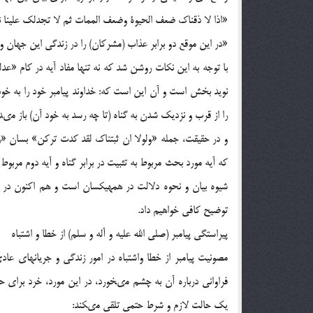
«اذا لا ذقناك ضعف الحيوة وضعف الممات ثم لا تجدلك علينا نص
«در اين موقع دو برابر عذاب (مشركان) را در زندگى اين جهان و 
با توجه به اين نكات روشن شد كه نه تنها مفاد آيه در كام «عد
نويد بخش است و آن اين است كه: خداوند پيامبر خود را به خود ا
را از قرب و نزديك شدن به گناه (تا چه رسد به خود آن) باز مى‏دا
كه آيه مورد بحث مربوط به تثبيت در برابر گناه و آيه دوم مرب
شيوه بيان و نحوه دلالت در همه‏يكسان است و هم اكنون در بح
توضيح كافى خواهيم داد.
پيراستگى پيامبر (صلی الله علیه و آله و سلم) از خطا و اشتباه‏
مصونيت پيامبر از خطا واشتباه در امور زندگى و جريانهاى ع
فراوانى درباره آن به چشم مى‏خورد، در اين مورد، خرد براى حفظ
يك حالت لازم و شرط حتمى تلقى مى‏كند: