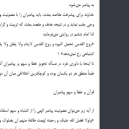
به پيامبر مى‏شود.
خداوند براى پيشرفت مقاصد بعثت، بايد پيامبران را با مصونيت 
وحى جلب نمايد و در نتيجه هدف و مقصد بعثت كه تربيت و گرا
لذا امام ششم در روايتى مى‏فرمايد:
«روح القدس تحمل النبوه و روح القدس لاينام ولا يغفل ولا يل
اشتباهى رخ نمى‏دهد» 1
تا اينجا با داورى خرد در مسأله تجويز خطا و سهو بر پيامبران
طبعاً منطق هر دو يكسان بوده و كوچك‏ترين اختلافى ميان آن دو 
قرآن و خطا و سهو پيامبران‏
از آيه زير مى‏توان مصونيت پيامبر الهى را از اشتباه و سهو استفاد
«ولولا فضل الله عليك و رحمته لهمت طائفة منهم ان يضلوك و م