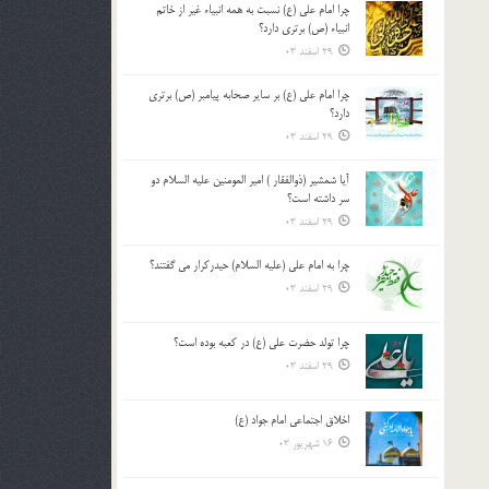
چرا امام علی (ع) نسبت به همه انبیاء غیر از خاتم
بالا
انبیاء (ص) برتری دارد؟
و
29 اسفند 03
پایین
استفاده
چرا امام علی (ع) بر سایر صحابه پیامبر (ص) برتری
کنید.
دارد؟
29 اسفند 03
آیا شمشیر (ذوالفقار ) امیر المومنین علیه السلام دو
سر داشته است؟
29 اسفند 03
چرا به امام علی (علیه السلام) حیدرکرار می گفتند؟
29 اسفند 03
چرا تولد حضرت علی (ع) در کعبه بوده است؟
29 اسفند 03
اخلاق اجتماعی امام جواد (ع)
16 شهریور 03