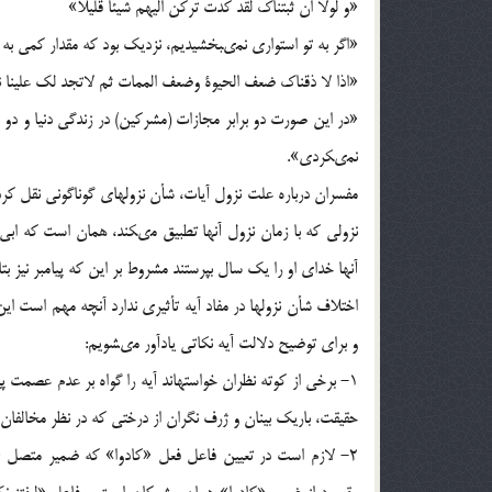
«و لولا ان ثبتناك لقد كدت تركن اليهم شيئا قليلاً»
«اگر به تو استوارى نمى‏بخشيديم، نزديك بود كه مقدار كمى به 
«اذا لا ذقناك ضعف الحيوة وضعف الممات ثم لاتجد لك علينا نصيراً» (
«در اين صورت دو برابر مجازات (مشركين) در زندگى دنيا و دو برا
نمى‏كردى».
مفسران درباره علت نزول آيات، شأن نزولهاى گوناگونى نقل كرد
نزولى كه با زمان نزول آنها تطبيق مى‏كند، همان است كه ابى 
آنها خداى او را يك سال بپرستند مشروط بر اين كه پيامبر نيز بت
اختلاف شأن نزولها در مفاد آيه تأثيرى ندارد آنچه مهم است ا
و براى توضيح دلالت آيه نكاتى يادآور مى‏شويم:
1- برخى از كوته نظران خواسته‏اند آيه را گواه بر عدم عصمت پ
حقيقت، باريك بينان و ژرف نگران از درختى كه در نظر مخالفان 
2- لازم است در تعيين فاعل فعل «كادوا» كه ضمير متصل «