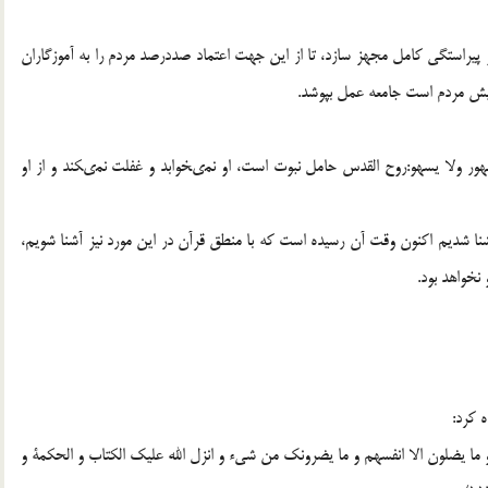
و پيراستگى كامل مجهز سازد، تا از اين جهت اعتماد صددرصد مردم را به آموزگاران
يش مردم است جامعه عمل بپوشد.
هور ولا يسهو:روح القدس حامل نبوت است، او نمى‏خوابد و غفلت نمى‏كند و از او
 آشنا شديم اكنون وقت آن رسيده است كه با منطق قرآن در اين مورد نيز آشنا شويم،
نخواهد بود.
ه كرد:
ا يضلون الا انفسهم و ما يضرونك من شى‏ء و انزل الله عليك الكتاب و الحكمة و