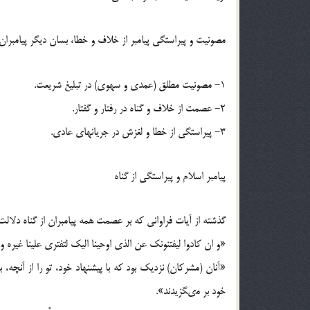
مصونيت و پيراستگى پيامبر از خلاف و خطا، بسان ديگر پيامبران 
1- مصونيت مطلق (عمدى و سهوى) در تبليغ شريعت.
2- عصمت از خلاف و گناه در رفتار و گفتار.
3- پيراستگى از خطا و لغزش در جريانهاى عادى.
پيامبر اسلام و پيراستگى از گناه‏
گذشته از آيات فراوانى كه بر عصمت همه پيامبران از گناه دلالت د
«و ان كادوا ليفتنونك عن الذى اوحينا اليك لتفترى علينا غيره و 
«آنان (مشركان) نزديك بود كه با پيشنهاد خود، تو را از آنچه، 
خود بر مى‏گزيدند».