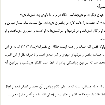
يراً»
جهان ديگر به تو مى‏چشانيم، آنگاه در برابر ما ياورى پيدا نمى‏كردى».
ليه» كه عصمت را حالت لازم در پيامبران مى‏دانند، تلخ نيست، بلكه بسيار شيرين و
و واگذار نمى‏كند و در لغزشها و سراشيبى‏ها به او تثبيت و استوارى مى‏بخشد و او
رد.
و در حقيقت، جمله «ولولا ان ثبتناك لقد كدت تركن» بسان «ولولا فضل الله عليك و رحمته لهمت طائفة ان يضلوك»(نساء /113) است جز اين
وط به صيانت پيامبر از لغزشهاى سهوى و غير عمدى است و با صرف نظر از اين تفاوت
ث بعد كه پيرامون پيراستگى پيامبر از خطا است گفتگو مى‏كنيم، و پيرامون آيه
ادى از جمله مسائلى است كه در علم كلام پيرامون آن بحث و گفتگو شده و اقوال
 «اعتماد مردم» به گفتار و رفتار پيامبر (صلی الله علیه و آله و سلم) مصونيت را