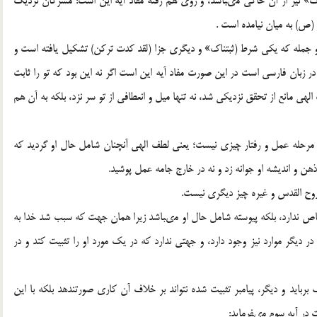
» نيز از آن حاكى مى‏باشد، و روى هم رفته مفاد آيه اين است: مشركان نزديك
 (ص) به ميان نيامده است .
از دو جمله كه يكى شرط (ثبتناك» و ديگرى جزا (لقد كدت تركن) تشكيل يافته است و
) در زبان فارسى است در اين صورت مفاد آيه اين است اگر نه اين بود كه تو را ثابت
لهى مانع از تحقق نزديكى شد، نه تنها ميل و انعطافى از تو سر نزد، بلكه به آن هم
 در مرحله عمل و رفتار چيزى نيست؛ يعنى لطف الهى آنچنان شامل حال او گرديد كه
ذهن و انديشه او جوانه زد و نه در خارج جامه عمل پوشيد.
روح القدس و غيره چيز ديگرى نيست.
صاص ندارد، بلكه پيوسته شامل حال او مى‏باشد زيرا همان جهت كه سبب شد خدا به
ر ديگر موارد نيز وجود دارد، و جهتى ندارد كه در يك مورد او را تثبيت كند و در
بربايد و ديگر، پيامبر تثبيت شده نتواند بر خلاف آن كارى صورت‏ندهد بلكه با اين
 در آيه سوم مى‏فرمايد: