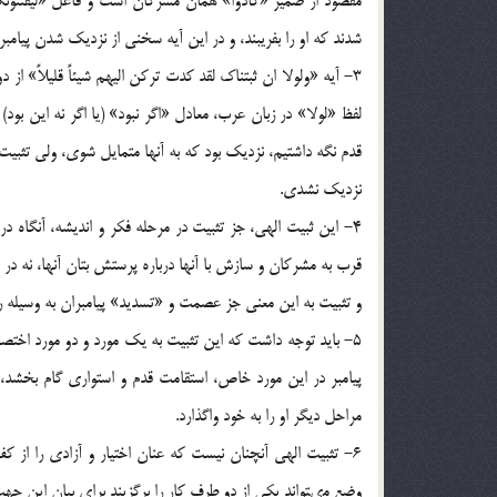
مقصود از ضمير «كادوا» همان مشركان است و فاعل «ليفتنونك
شدند كه او را بفريبند، و در اين آيه سخنى از نزديك شدن پيامبر
3- آيه «ولولا ان ثبتناك لقد كدت تركن اليهم شيئاً قليلاً» 
لفظ «لولا» در زبان عرب، معادل «اگر نبود» (يا اگر نه اين بود
قدم نگه داشتيم، نزديك بود كه به آنها متمايل شوى، ولى تثبيت ا
نزديك نشدى.
4- اين ثبيت الهى، جز تثبيت در مرحله فكر و انديشه، آنگاه
قرب به مشركان و سازش با آنها درباره پرستش بتان آنها، نه در 
و تثبيت به اين معنى جز عصمت و «تسديد» پيامبران به وسيله 
5- بايد توجه داشت كه اين تثبيت به يك مورد و دو مورد اخت
پيامبر در اين مورد خاص، استقامت قدم و استوارى گام بخشد، د
مراحل ديگر او را به خود واگذارد.
6- تثبيت الهى آنچنان نيست كه عنان اختيار و آزادى را از كف 
وضع مى‏تواند يكى از دو طرف كار را برگزيند براى بيان اين جهت