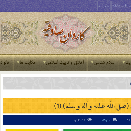
ان کاروان صادقیه
تماس با ما
یث
اسلام شناسی
اخلاق و تربیت اسلامی
حکایت ها
خانواده
لی الله علیه و آله و سلم) (1)
0 دیدگاه
1618بازدید