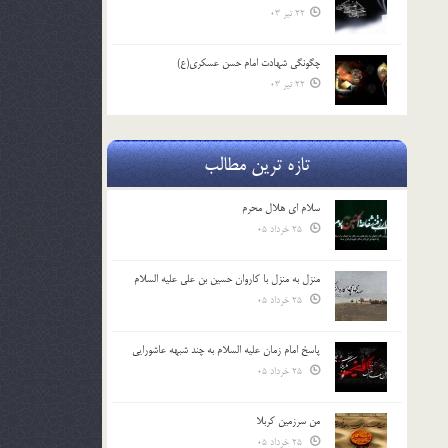
22 تیر 03
چگونگی شهادت امام حسن عسکری(ع)
22 تیر 03
تازه ترین مطالب
سلام ای هلال محرم
25 خرداد 05
منزل به منزل با کاروان حسین بن علی علیه السلام
25 خرداد 05
پاسخ امام زمان علیه السلام به چند شبهه عاشورایی
25 خرداد 05
من سرزمین کربلا
25 خرداد 05