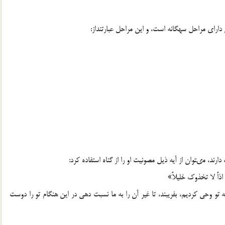
داراى مراحل سه‏گانه است، و اين مراحل عبارتنداز:
ارند، مى‏توان از آيه ذيل مصونيت او را از گناه استفاده كرد:
اذاً لا تخذوك خليلاً»
به تو وحى كرديم، بفريبند، تا غير آن را به ما نسبت دهى در اين هنگام تو را دوست