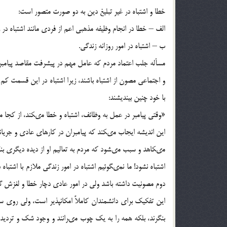
خطا و اشتباه در غير تبليغ دين به دو صورت متصور است:
الف – خطا در انجام وظيفه مذهبى اعم از فردى مانند اشتباه در ر
ب – اشتباه در امور روزانه زندگى.
مسأله جلب اعتماد مردم كه عامل مهم در پيشرفت مقاصد پيامب
و اجتماعى مصون از اشتباه باشند، زيرا اشتباه در اين قسمت كم
با خود چنين بينديشند:
«وقتى پيامبر در عمل به وظائف، اشتباه و خطا مى‏كند، از كجا معل
اين انديشه ايجاب مى‏كند كه پيامبران در كارهاى عادى و جريانهاى
مى‏كاهد و سبب مى‏شود كه مردم به تعاليم او از ديده ديگرى بنگ
اشتباه نشود! ما نمى‏گوئيم اشتباه در امور زندگى ملازم با اشت
دوم مصونيت داشته باشد ولى در امور عادى دچار خطا و لغزش گ
اين تفكيك براى دانشمندان كاملاً امكان‏پذير است، ولى روى سخ
بنگرند، بلكه همه را به يك چوب مى‏رانند و وجود شك و ترديد