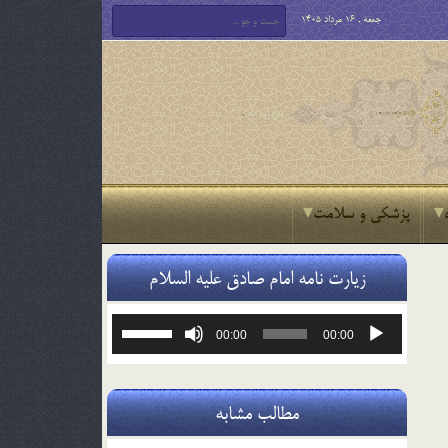
جمعه , 16 مرداد 1405
پزشکی و سلامت
زیارت نامه امام صادق علیه السلام
پخش‌کننده
برای
00:00
00:00
صوت
افزایش
یا
کاهش
صدا
مطالب مشابه
از
کلیدهای