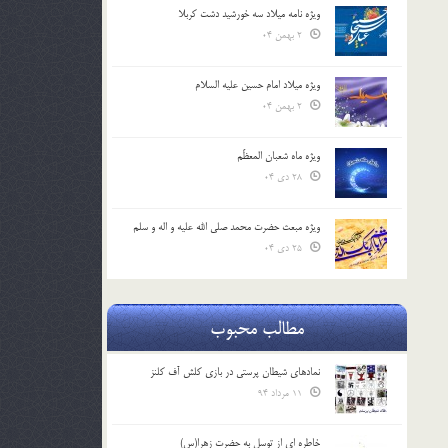
ویژه نامه میلاد سه خورشید دشت کربلا
2 بهمن 04
ویژه میلاد امام حسین علیه السلام
2 بهمن 04
ویژه ماه شعبان المعظّم
28 دی 04
ویژه مبعث حضرت محمد صلی الله علیه و اله و سلم
25 دی 04
مطالب محبوب
نمادهای شیطان پرستی در بازی کلش آف کلنز
11 مرداد 94
خاطره ای از توسل به حضرت زهرا(س)