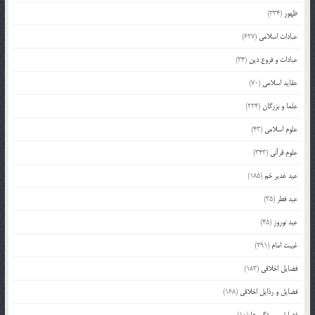
ظهور
(334)
عبادات اسلامی
(627)
عبادات و فروع دین
(34)
عقاید اسلامی
(70)
علما و بزرگان
(224)
علوم اسلامی
(43)
علوم قرآنی
(343)
عید غدیر خم
(185)
عید فطر
(35)
عید نوروز
(45)
غیبت امام
(291)
فضایل اخلاقی
(183)
فضایل و رذایل اخلاقی
(168)
فضایل و ویژگی ها
(10)