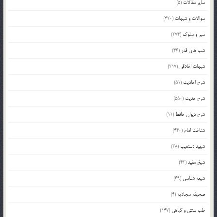
سایر مقالات
(5)
سوالات و شبهات
(420)
سیر و سلوک
(274)
شب های قدر
(46)
شبهات اخلاقی
(217)
شرح احادیث
(51)
شرح حدیث
(550)
شرح دیوان حافظ
(11)
شناخت امام
(440)
شهید دستغیب
(38)
شیخ مفید
(42)
شیعه شناسی
(69)
صحیفه سجادیه
(4)
طب سنتی و گیاهی
(147)