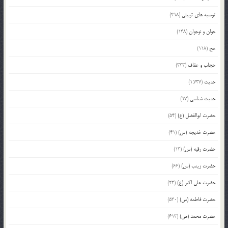
توصیه های تربیتی
(498)
جوان و نوجوان
(148)
حج
(118)
حجاب و عفاف
(333)
حدیث
(1,737)
حدیث شناسی
(97)
حضرت ابوالفضل (ع)
(54)
حضرت خدیجه (س)
(41)
حضرت رقیه (س)
(13)
حضرت زینب (س)
(66)
حضرت علی اکبر (ع)
(23)
حضرت فاطمه (س)
(530)
حضرت محمد (ص)
(613)