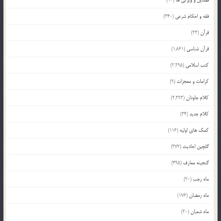
فقه و احکام شرعی
(340)
قرآن
(23)
قرآن شناسی
(1,861)
کتب اسلامی
(2,295)
کرامات و معجزات
(9)
کلام جاودان
(2,293)
کلام جدید
(34)
کمک های اولیه
(116)
گلچین احادیث
(372)
گنجینه معارف
(495)
ماه رجب
(20)
ماه رمضان
(176)
ماه شعبان
(20)