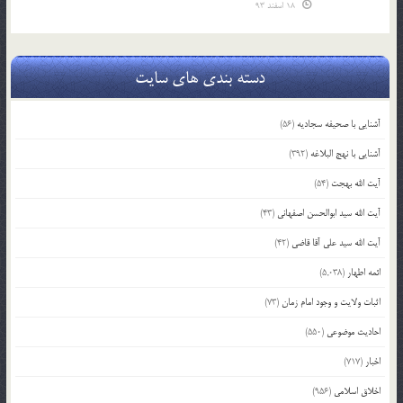
18 اسفند 93
دسته بندی های سایت
آشنایی با صحیفه سجادیه
(56)
آشنایی با نهج البلاغه
(392)
آیت الله بهجت
(54)
آیت الله سید ابوالحسن اصفهانی
(43)
آیت الله سید علی آقا قاضی
(42)
ائمه اطهار
(5,038)
اثبات ولایت و وجود امام زمان
(73)
احادیث موضوعی
(550)
اخبار
(717)
اخلاق اسلامی
(956)