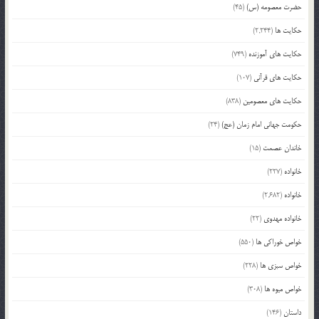
حضرت معصومه (س)
(45)
حکایت ها
(2,244)
حکایت های آموزنده
(749)
حکایت های قرآنی
(107)
حکایت های معصومین
(838)
حکومت جهانی امام زمان (عج)
(24)
خاندان عصمت
(15)
خانواده
(227)
خانواده
(2,682)
خانواده مهدوی
(22)
خواص خوراکی ها
(550)
خواص سبزی ها
(228)
خواص میوه ها
(308)
داستان
(146)