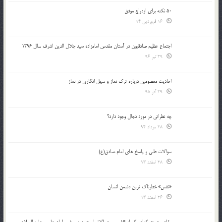
50 نکته برای ازدواج موفق
16 فروردین 94
اجتماع عظیم صادقیون در آستان مقدس امامزاده سید جلال الدین اشرف سال 1396
29 تیر 96
احادیث معصومین درباره ترک نماز و سهل انگاری در نماز
29 آذر 95
چه نظراتی در مورد دجال وجود دارد؟
28 مرداد 94
سوالات طبی و پاسخ های امام صادق(ع)
28 اسفند 93
«نفس» خطرناک ترین دشمن انسان
26 اسفند 93
مقام و درجه كدام يك از 14 معصوم بالاتر است چون بعضي امام علي ـ عليه السلام ـ