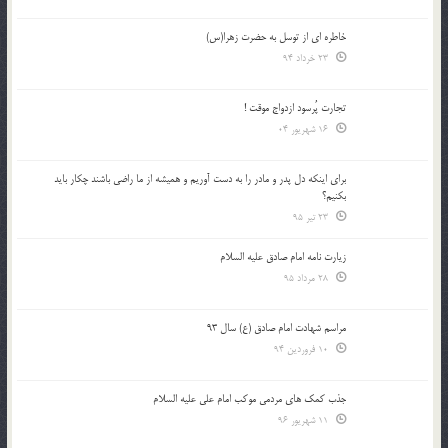
خاطره ای از توسل به حضرت زهرا(س)
23 خرداد 94
تجارت پُرسود ازدواج موقت !
16 شهریور 04
براي اينكه دل پدر و مادر را به دست آوريم و هميشه از ما راضي باشند چكار بايد
بكنيم؟
23 تیر 95
زیارت نامه امام صادق علیه السلام
28 مرداد 95
مراسم شهادت امام صادق (ع) سال 93
10 فروردین 94
جذب کمک های مردمی موکب امام علی علیه السلام
11 شهریور 96