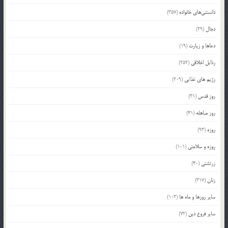
دانستنی‌های خانواده
(357)
دجال
(29)
دعاها و زیارت
(19)
رذایل اخلاقی
(252)
رژیم های غذایی
(209)
روز قدس
(31)
روز مباهله
(41)
روزه
(93)
روزه و سلامتی
(101)
زرتشتی
(40)
زنان
(317)
سایر روزها و ماه ها
(103)
سایر فروع دین
(72)