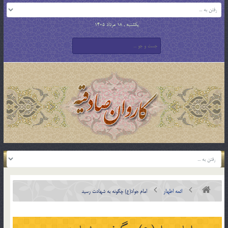
یکشنبه , 18 مرداد 1405
ائمه اطهار
امام جواد(ع) چگونه به شهادت رسید