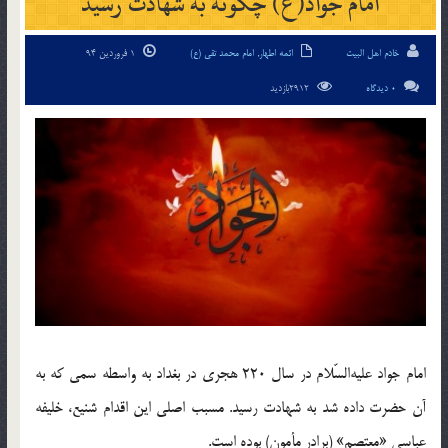
امام جواد(ع) چگونه به شهادت رسید
خادم اهل البیت
ائمه اطهار
,
امام محمد تقی (ع)
1 فروردین 94
0 دیدگاه
2912بازدید
امام جواد علیه‌السّلام در سال 220 هجری در بغداد به واسطه سمی که به
آن حضرت داده شد به شهادت رسید. مسبب اصلی این اقدام شنیع، خلیفه
عباسی «معتصم» (برادر مأمون) بوده است.