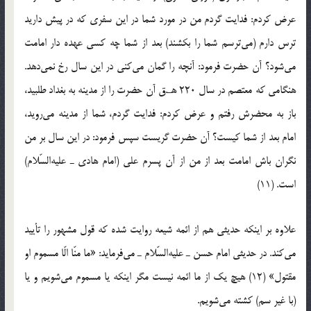
عرض کردم: فدایت گردم من در مورد شما در این سفری که در پیش دارید
ترس دارم (می‌ترسم شما را بکشند) بعد از شما چه کسی عهده دار امامت
می‌شود؟ آن حضرت فرمود: آنچه را گمان می‌کنی در این سال رخ نمی‌دهد.
هنگامی که معتصم در سال 220 هـ.ق آن حضرت را از مدینه به بغداد طلبید،
باز به محضرش رفتم و عرض کردم: فدایت گردم، شما از مدینه می‌روید،
امام بعد از شما کیست؟ آن حضرت گریست سپس فرمود: در این سال بر من
نگران باش امامت بعد از من از آن پسرم علی (امام هادی ـ علیه‌السّلام)
است. (11)
علاوه بر اینکه حدیثی هم از ائمه شیعه روایت شده که قول مشهور را تأیید
می‌کند. در حدیثی امام حسن ـ علیه‌السّلام ـ می‌فرماید: «ما منّا الّا مسموم او
مقتول» (12) هیچ یک از ما ائمه نیست مگر اینکه یا مسموم می‌شویم و یا
(با غیر سم) کشته می‌شویم.