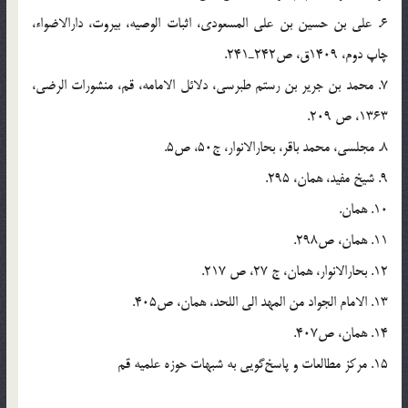
6. علی بن حسین بن علی المسعودی، اثبات الوصیه، بیروت، دارالاضواء،
چاپ دوم، 1409ق، ص242ـ241.
7. محمد بن جریر بن رستم طبرسی، دلائل الامامه، قم، منشورات الرضی،
1363، ص 209.
8. مجلسی، محمد باقر، بحارالانوار، ج50، ص5.
9. شیخ مفید، همان، 295.
10. همان.
11. همان، ص298.
12. بحارالانوار، همان، ج 27، ص 217.
13. الامام الجواد من المهد الی اللحد، همان، ص405.
14. همان، ص407.
15. مرکز مطالعات و پاسخ‌گویی به شبهات حوزه علمیه قم