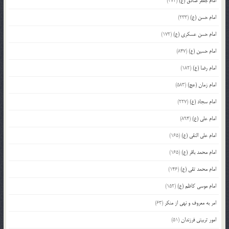
امام جعفر صادق (ع)
(372)
امام حسن (ع)
(233)
امام حسن عسکری (ع)
(172)
امام حسین (ع)
(847)
امام رضا (ع)
(182)
امام زمان (عج)
(583)
امام سجاد (ع)
(227)
امام علی (ع)
(894)
امام علی النقی (ع)
(165)
امام محمد باقر (ع)
(165)
امام محمد تقی (ع)
(146)
امام موسی کاظم (ع)
(152)
امر به معروف و نهی از منکر
(63)
امور تربیتی فرزندان
(51)