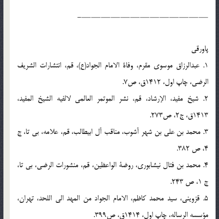
—————————————-
پاورقی
1. عبدالرزاق موسوی مقرم، وفاة الامام الجواد(ع)، قم، انتشارات الشریف
الرضی، چاپ اول، 1412ق، ص7.
2. شیخ مفید، الإرشاد، قم، نشر الموتمر العالمی لالفیه الشیخ المفید،
1413ق، ج2، ص273.
3. محمد بن علی بن شهر آشوب، مناقب آل ابیطالب، قم، علامه، بی تا، ج
4، ص 382.
4. محمد بن فتال نیشابوری، روضة الواعظین، قم، منشورات الرضی، بی تا،
ج 1، ص 243.
5. قزوینی، سید محمد کاظم، الامام الجواد من المهد الی اللحد، تهران،
مؤسسه الرساله، چاپ اول، 1414ق، ص399.