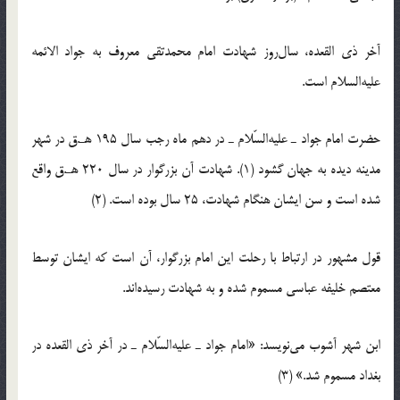
آخر ذی القعده، سال‌روز شهادت امام محمدتقی معروف به جواد الائمه
علیه‌السلام است.
حضرت امام جواد ـ علیه‌السّلام ـ در دهم ماه رجب سال 195 هـ.ق در شهر
مدینه دیده به جهان گشود (1). شهادت آن بزرگوار در سال 220 هـ.ق واقع
شده است و سن ایشان هنگام شهادت، 25 سال بوده است. (2)
قول مشهور در ارتباط با رحلت این امام بزرگوار، آن است که ایشان توسط
معتصم خلیفه عباسی مسموم شده و به شهادت رسیده‌اند.
ابن شهر آشوب می‌نویسد: «امام جواد ـ علیه‌السّلام ـ در آخر ذی القعده در
بغداد مسموم شد.» (3)