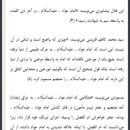
ابن فتال نیشابوری می‌نویسد: «امام جواد ـ علیه‌السّلام ـ در آخر ذی القعده
به واسطه سم به شهادت رسید.» (4)
سید محمد کاظم قزوینی می‌نویسد: «چیزی که واضح است و شکی در آن
نیست این است که امام جواد ـ علیه‌السّلام ـ به مرگ طبیعی از دنیا نرفته
است. هیچ یک از مورخین نگفته‌اند که امام به واسطه مرضی یا دردی از دنیا
رفته است. بلکه قول صحیح آن است که بگوئیم: مورخین و محدثین اتفاق بر
این دارند که امام جواد ـ علیه‌السّلام ـ را معتصم مسموم کرد. (5)
مسعودی می‌نویسد: «هنگامی که امام جواد ـ علیه‌السّلام ـ به عراق (بغداد)
آمد معتصم و جعفر (پسر مأمون) در فکر کشتن امام جواد ـ علیه‌السّلام ـ
بودند، جعفر خواهرش ام الفضل را وسیله اجرای نیرنگ خود قرار داد، زیرا
می‌دانست که ام الفضل، با اینکه علاقه شدیدی به امام جواد داشته، از آن