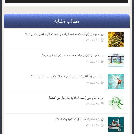
مطالب مشابه
چرا امام علی (ع) نسبت به همه انبیاء غیر از خاتم انبیاء (ص) برتری دارد؟
29 اسفند 03
چرا امام علی (ع) بر سایر صحابه پیامبر (ص) برتری دارد؟
29 اسفند 03
آیا شمشیر (ذوالفقار ) امیر المومنین علیه السلام دو سر داشته است؟
29 اسفند 03
چرا به امام علی (علیه السلام) حیدرکرار می گفتند؟
29 اسفند 03
چرا تولد حضرت علی (ع) در کعبه بوده است؟
29 اسفند 03