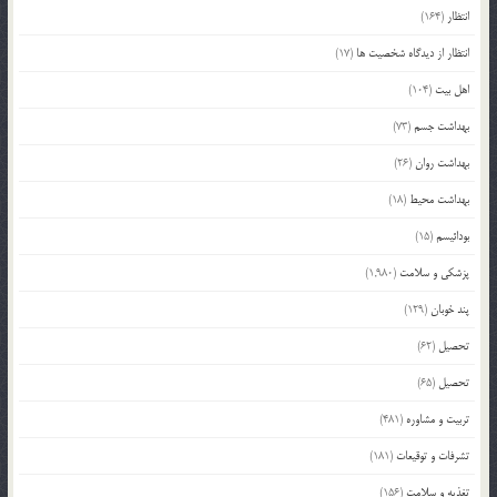
انتظار
(164)
انتظار از دیدگاه شخصیت ها
(17)
اهل بیت
(104)
بهداشت جسم
(73)
بهداشت روان
(26)
بهداشت محیط
(18)
بودائیسم
(15)
پزشکی و سلامت
(1,980)
پند خوبان
(129)
تحصیل
(62)
تحصیل
(65)
تربیت و مشاوره
(481)
تشرفات و توقیعات
(181)
تغذیه و سلامت
(156)