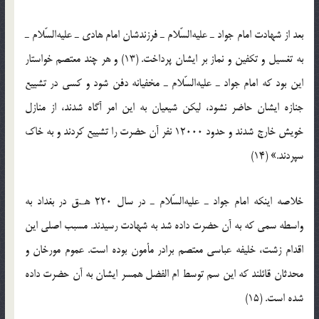
بعد از شهادت امام جواد ـ علیه‌السّلام ـ فرزندشان امام هادی ـ علیه‌السّلام ـ
به تغسیل و تکفین و نماز بر ایشان پرداخت. (13) و هر چند معتصم خواستار
این بود که امام جواد ـ علیه‌السّلام ـ مخفیانه دفن شود و کسی در تشییع
جنازه ایشان حاضر نشود، لیکن شیعیان به این امر آگاه شدند، از منازل
خویش خارج شدند و حدود 12000 نفر آن حضرت را تشییع کردند و به خاک
سپردند.» (14)
خلاصه اینکه امام جواد ـ علیه‌السّلام ـ در سال 220 هـ.ق در بغداد به
واسطه سمی که به آن حضرت داده شد به شهادت رسیدند. مسبب اصلی این
اقدام زشت، خلیفه عباسی معتصم برادر مأمون بوده است. عموم مورخان و
محدثان قائلند که این سم توسط ام الفضل همسر ایشان به آن حضرت داده
شده است. (15)