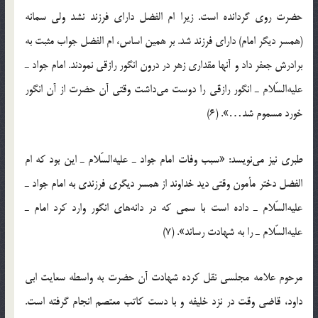
حضرت روی گردانده است. زیرا ام الفضل دارای فرزند نشد ولی سمانه
(همسر دیگر امام) دارای فرزند شد. بر همین اساس، ام الفضل جواب مثبت به
برادرش جعفر داد و آنها مقداری زهر در درون انگور رازقی نمودند. امام جواد ـ
علیه‌السّلام ـ انگور رازقی را دوست می‌داشت وقتی آن حضرت از آن انگور
خورد مسموم شد…». (6)
طبری نیز می‌نویسد: «سبب وفات امام جواد ـ علیه‌السّلام ـ این بود که ام
الفضل دختر مأمون وقتی دید خداوند از همسر دیگری فرزندی به امام جواد ـ
علیه‌السّلام ـ داده است با سمی که در دانه‌های انگور وارد کرد امام ـ
علیه‌السّلام ـ را به شهادت رساند». (7)
مرحوم علامه مجلسی نقل کرده شهادت آن حضرت به واسطه سعایت ابی
داود، قاضی وقت در نزد خلیفه و با دست کاتب معتصم انجام گرفته است.