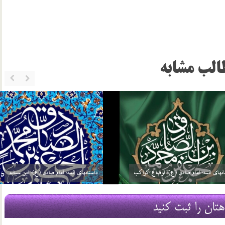
الب مشابه
ئمه: امام صادق (ع): گره گشائی
داستانهای ائمه: امام صادق (ع): توحید مفضل
21 مرداد 03
هتان را ثبت کنید