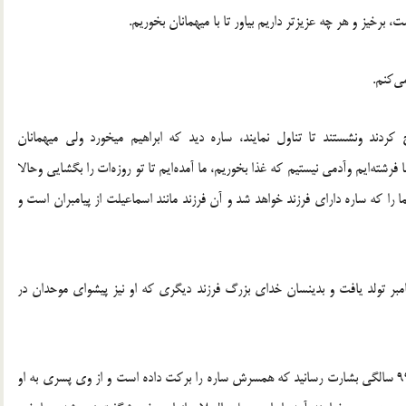
 برخيز و هر چه عزيزتر داريم بياور تا با ميهمانان بخوريم.
ي‌کنم.
کردند ونشستند تا تناول نمايند، ساره ديد که ابراهيم ميخورد ولي ميهمانان
 فرشته‌ايم وآدمي نيستيم که غذا بخوريم، ما آمده‌ايم تا تو روزه‌ات را بگشايي وحالا
ا را که ساره داراي فرزند خواهد شد و آن فرزند مانند اسماعيلت از پيامبران است و
مبر تولد يافت و بدينسان خداي بزرگ فرزند ديگري که او نيز پيشواي موحدان در
بنابر روايت‌ عهد عتيق،‌ خداوند ابراهيم‌ خليل‌ عليه السلام‌ را در 99 سالگي‌ بشارت‌ رسانيد كه‌ همسرش‌ ساره‌ را بركت‌ داده‌ است‌ و از وي‌ پسري‌ به‌ او