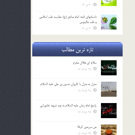
20 تیر 03
داستانهای ائمه: امام صادق (ع): مقایسه طب اسلامی
و طب جالینوس
20 تیر 03
تازه ترین مطالب
سلام ای هلال محرم
25 خرداد 05
منزل به منزل با کاروان حسین بن علی علیه السلام
25 خرداد 05
پاسخ امام زمان علیه السلام به چند شبهه عاشورایی
25 خرداد 05
من سرزمین کربلا
25 خرداد 05