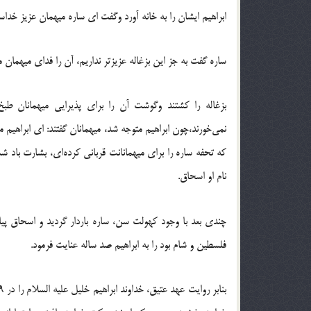
ابراهيم ايشان را به خانه آورد وگفت اي ساره ميهمان عزيز خداست،
ساره گفت به جز اين بزغاله عزيزتر نداريم، آن را فداي ميهمان م
بزغاله را کشتند وگوشت آن را براي پذيرايي ميهمانان طبخ 
نمي‌خورند،چون ابراهيم متوجه شد، ميهمانان گفتند: اي ابراهيم ما
که تحفه ساره را براي ميهمانانت قرباني کرده‌اي، بشارت باد شم
نام او اسحاق.
چندي بعد با وجود کهولت سن، ساره باردار گرديد و اسحاق پيا
فلسطين و شام بود را به ابراهيم صد ساله عنايت فرمود.