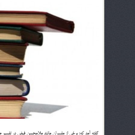
گفته آمد كه: برخي از مفسران مانند ملامحسن فيض در تفسير صا