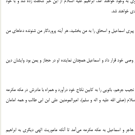
ي‌ به‌ وجود خواهند آمد، ابراهيم‌ عليه السلام از اين‌ خبر شگفت زده شد و با خود
پيري اسماعيل و اسحاق را به من بخشيد، هر آينه پروردگار من شنونده دعا‌هاي من
ن خليفه و وصي خود قرار داد و اسماعيل همچنان نماينده او در حجاز و يمن بود وايشان دين
جيب جرهم، بانويي را به کابين نکاح خود درآورد و همراه با مادرش در مکه مکرمه
لام (صلي الله عليه و اله و سلم)، اميرالمومنين علي ابن ابي طالب و همه امامان
ار هاجر و اسماعيل به مکه مکرمه مي‌آمد تا آنکه ماموريت الهي ديگري به ابراهيم