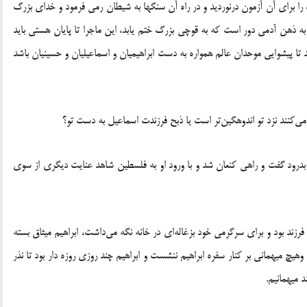
ه را براي آن آزمون درنورديد و در راه آن سنگها به شيطان رمي فرمود و خداي بزرگ
ه ذهن آدمي دور است که به قوچي بزرگ ختم يابد، اين ماجرا تا پايان هستي بايد
د تا پيشوايي موحدان عالم همواره به دست ابراهيميان و اسماعيليان و حسينيان باشد
ي‌کنند نزد تو اندوهگين‌تر است يا ذبح فرزندت اسماعيل به دست تو؟
ا بدرود گفت و راهي کنعان شد و با ورود او به فلسطين شاهد عنايت ديگري از سوي
فرزند بود و براي سرگرمي خود بزغاله‌اي در خانه نگه مي‌داشت، ابراهيم ميثاق بسته
چ ميهماني بر کنار سفره ابراهيم ننشست و ابراهيم چند روزي روزه دار بود تا نذر
د ميهمانيم.