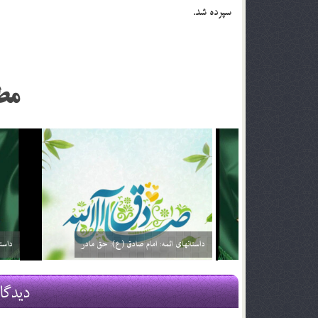
سپرده شد.
مط
داستانهای ائمه: امام صادق (ع): خیارفروش
داستان های ا
29 اسفند 03
29 اسفند 03
دیدگا