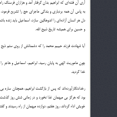
آري آن فتنه‌اي که ابراهيم بدان گرفتار آمد و هزاران فرسنگ را
به پاس آن همه بردباري و بندگي ماجراي حج را تشريع فرمود، ب
دل هر انسان آزاده‌اي را اندوهگين سازد، اسماعيل بايد زنده باش
و حسين براي هميشه تاريخ ذبيح الله.
آيا شهادت فرزند حبيبم محمد را که دشمنانش از روي ستم ذبح م
چون ماموريت الهي به پايان رسيد، ابراهيم، اسماعيل و هاجر ر
خدا گرديد.
رخدادنگارآورده‌اند که پس از بازگشت ابراهيم، همچنان ساره بي 
بود که هرگز بي ميهمان غذا نخورد و در زماني شش روز گذشت وهي
خويش اداء گرداند، روز هفتم، دوازده ميهمان از راه رسيدند و گفتن