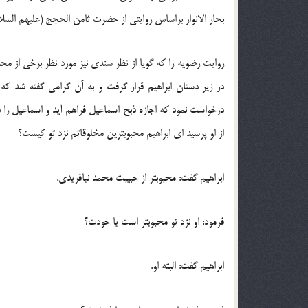
بحار الانوار براساس روايتي از حضرت ثامن الحجج (عليهم السلا
روايت رضويه را که گويا از نظر سندي نيز مورد نظر برخي از
در زير دستان ابراهيم قرار گرفت و به آن گرامي گفته شد که
درخواست نمود که اجازه ذبح اسماعيل فراهم ‌آيد و اسماعيل را ذ
از او پرسيد اي ابراهيم محبوبترين مخلوقاتم نزد تو کيست؟
ابراهيم گفت: محبوبتر از حبيبت محمد نيافريدي.
فرمود: او نزد تو محبوبتر است يا خودت؟
ابراهيم گفت: البته او.