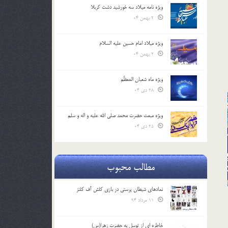
ویژه نامه میلاد سه خورشید دشت کربلا
2 بهمن 04
ویژه میلاد امام حسین علیه السلام
2 بهمن 04
ویژه ماه شعبان المعظّم
28 دی 04
ویژه مبعث حضرت محمد صلی الله علیه و اله و سلم
25 دی 04
مطالب محبوب
نمادهای شیطان پرستی در بازی کلش آف کلنز
11 مرداد 94
خاطره ای از توسل به حضرت زهرا(س)