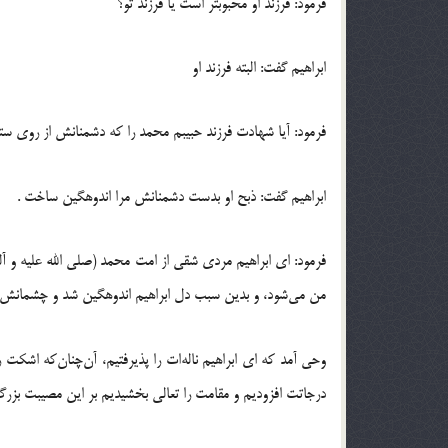
فرمود: فرزند او محبوبتر است يا فرزند تو؟
ابراهيم گفت: البته فرزند او
فرمود: آيا شهادت فرزند حبيبم محمد را که دشمنانش از روي ستم
ابراهيم گفت: ذبح او بدست دشمنانش مرا اندوهگين ساخت .
فرمود: اي ابراهيم مردي شقي از امت محمد (صلي الله عليه و آ
من مي‌شود، و بدين سبب دل ابراهيم اندوهگين شد و چشمانش 
وحي آمد که ‌اي ابراهيم ناله‌ات را پذيرفتيم، آن‌چنان‌که اشکت
درجاتت افزوديم و مقامت را تعالي بخشيديم بر اين مصيبت بزرگ