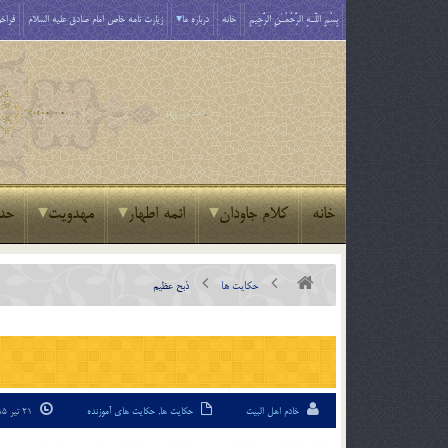
بِسْمِ اللَّـهِ الرَّحْمَـٰنِ الرَّحِيمِ
خانه
درباره ما
زیارت نامه خاص امام صادق علیه السلام
فراخو
خانه
کلام جاودان
ائمه اطهار
مهدویت
حد
حکایت ها
ذبح عظيم
خادم اهل البیت
حکایت ها
,
حکایت های آموزنده
21 تیر 95