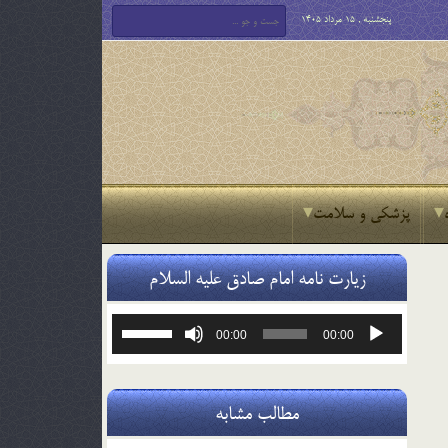
پنجشنبه , 15 مرداد 1405
پزشکی و سلامت
زیارت نامه امام صادق علیه السلام
پخش‌کننده
برای
00:00
00:00
صوت
افزایش
یا
کاهش
صدا
مطالب مشابه
از
کلیدهای