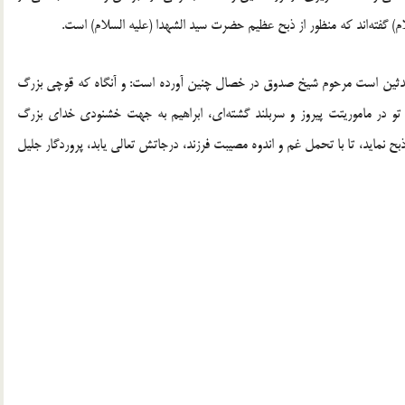
م) گفته‌اند که منظور از ذبح عظيم حضرت سيد الشهدا (عليه السلام) است.
 محدثين است مرحوم شيخ صدوق در خصال چنين آورده است: و آنگاه که قوچي بزرگ
 تو در ماموريتت پيروز و سربلند گشته‌اي، ابراهيم به جهت خشنودي خداي بزرگ
بح نمايد، تا با تحمل غم و اندوه مصيبت فرزند، درجاتش تعالي يابد، پروردگار جليل