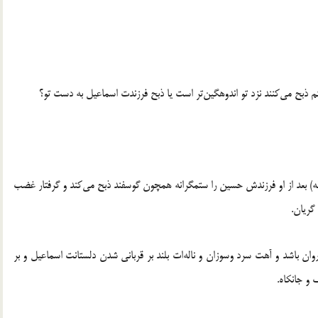
 ذبح مي‌کنند نزد تو اندوهگين‌تر است يا ذبح فرزندت اسماعيل به دست تو؟
له) بعد از او فرزندش حسين را ستمگرانه همچون گوسفند ذبح مي‌کند و گرفتار غضب
گريان.
 روان باشد و آهت سرد وسوزان و ناله‌ات بلند بر قرباني شدن دلستانت اسماعيل و بر
 و جانکاه.