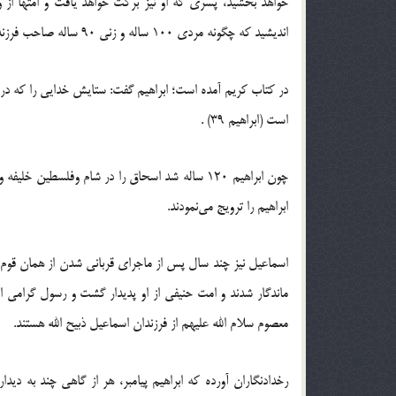
خواهد بخشيد، پسري‌ كه‌ او نيز بركت‌ خواهد يافت‌ و امتها از و
انديشيد كه‌ چگونه‌ مردي‌ 100 ساله‌ و زني‌ 90 ساله‌ صاحب‌ فرزندي‌ خواهند شد.
در کتاب کريم آمده است؛ ابراهيم گفت: ستايش خدايي را که در 
است (ابراهيم 39) .
چون ابراهيم 120 ساله شد اسحاق را در شام وفلسطي
ابراهيم را ترويج مي‌نمودند.
اسماعيل نيز چند سال پس از ماجراي قرباني شدن از همان قوم ن
ماندگار شدند و امت حنيفي از او پديدار گشت و رسول گرامي اس
معصوم سلام الله عليهم از فرزندان اسماعيل ذبيح الله هستند.
رخدادنگاران آورده که ابراهيم پيامبر، هر از گاهي چند به ديد