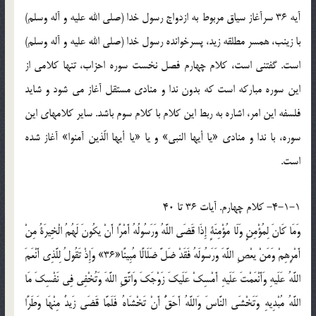
آيه 36 سرآغاز سياق مربوط به ازدواج رسول خدا (صلي الله عليه و آله وسلم)
با زينب، همسر مطلقه زيد، پسرخوانده رسول خدا (صلي الله عليه و آله وسلم)
است. گفتني است، کلام چهارم فصل نخست سوره احزاب، تنها کلامي از
اين سوره مبارکه است که بدون ندا و منادي مستقل آغاز مي شود و شايد
فلسفه اين امر، اشاره به ربط اين کلام با کلام سوم باشد. ساير کلامهاي اين
سوره، با ندا و منادي «يا أيها النبي» و يا «يا أيها الّذين آمنوا» آغاز شده
است.
4-1-1- کلام چهارم. آيات 36 تا 40
وَمَا كَانَ لِمُؤْمِنٍ وَلَا مُؤْمِنَةٍ إِذَا قَضَى اللَّهُ وَرَسُولُهُ أَمْرًا أَنْ يكُونَ لَهُمُ الْخِيرَةُ مِنْ
أَمْرِهِمْ وَمَنْ يعْصِ اللَّهَ وَرَسُولَهُ فَقَدْ ضَلَّ ضَلَالًا مُبِينًا«36» وَإِذْ تَقُولُ لِلَّذِي أَنْعَمَ
اللَّهُ عَلَيهِ وَأَنْعَمْتَ عَلَيهِ أَمْسِكْ عَلَيكَ زَوْجَكَ وَاتَّقِ اللَّهَ وَتُخْفِي فِي نَفْسِكَ مَا
اللَّهُ مُبْدِيهِ وَتَخْشَى النَّاسَ وَاللَّهُ أَحَقُّ أَنْ تَخْشَاهُ فَلَمَّا قَضَى زَيدٌ مِنْهَا وَطَرًا