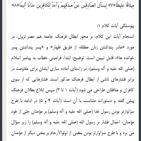
مِيثَاقًا غَلِيظًا«7» لِيسْأَلَ الصَّادِقِينَ عَنْ صِدْقِهِمْ وَأَعَدَّ لِلْكَافِرِينَ عَذَابًا أَلِيمًا«8»
پيوستگي آيات کلام 1:
انسجام آيات اين کلام، بر محور ابطال فرهنگ جامعه هم عصر نزول، در
مورد «مادر پنداشتن زنان مطلقه از طريق ظهار» و «پسر پنداشتن پسر
خوانده ها»، قابل تبيين است. توضيح: ابتدا، فراميني خطاب به پيامبر اسلام
(صلي الله عليه و آله وسلم)، در راستاي آماده سازي ايشان براي مقاومت در
برابر فشارهاي ناشي از ابطال فرهنگ مذکور است. فشارهايي که از سوي
کافران و منافقان طراحي مي شود (آيات 1 تا 3) سپس ابلاغ بطلان فرهنگ
پيش گفته و دستورات متناسب با آن است (آيات 4 و 5) در ادامه با طرح
سزاوارتر بودن رسول خدا (صلي الله عليه و آله وسلم) بر مؤمنان حتي از خود
مؤمنان، اعمال فشار بر رسول الله (صلي الله عليه و آله وسلم) را زير سؤال
مي برد و با طرح سزاوارتر بودن بعضي از اولوالأرحام بر بعض ديگر از مؤمنان