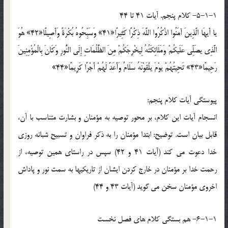
5-1-1- کلام پنجم. آيات 41 تا 44
يا أَيهَا الَّذِينَ آمَنُوا اذْكُرُوا اللَّهَ ذِكْرًا كَثِيرًا«41» وَسَبِّحُوهُ بُكْرَةً وَأَصِيلًا«42» هُوَ
الَّذِي يصَلِّي عَلَيكُمْ وَمَلَائِكَتُهُ لِيخْرِجَكُمْ مِنَ الظُّلُمَاتِ إِلَى النُّورِ وَكَانَ بِالْمُؤْمِنِينَ
رَحِيمًا«43» تَحِيتُهُمْ يوْمَ يلْقَوْنَهُ سَلَامٌ وَأَعَدَّ لَهُمْ أَجْرًا كَرِيمًا«44»
پيوستگي آيات کلام پنجم:
انسجام آيات اين کلام، بر محور توصيه به مؤمنان و بشارت متناسب با آن،
قابل بيان است. توضيح: ابتدا مؤمنان را به ذکر فراوان و تسبيح شبانه روزي
خدا دعوت مي کند (آيات 41 و 42) سپس در راستاي همين توصيه، از
رحمت خدا بر مؤمنان در خارج کردن ايشان از تاريکيها به سمت نور و پاداش
اخروي مؤمنان سخن مي گويد (آيات 43 و 44)
6-1-1- هم بستگي کلام هاي فصل نخست