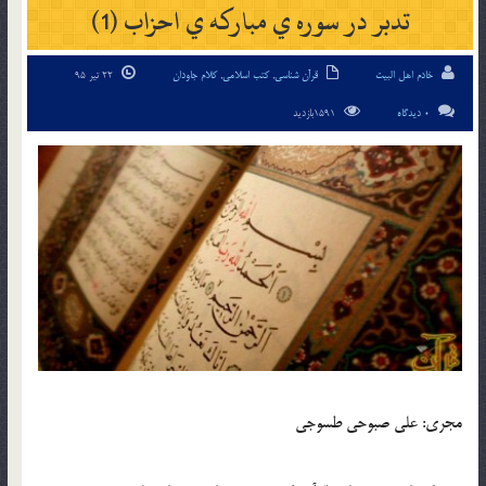
تدبر در سوره ي مبارکه ي احزاب (1)
خادم اهل البیت
قرآن شناسی
,
کتب اسلامی
,
کلام جاودان
22 تیر 95
0 دیدگاه
1591بازدید
مجري: علي صبوحي طسوجي