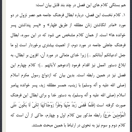
هم بستگي کلام هاي اين فصل در چند بند قابل بيان است:
1. کلام نخست اين فصل، درباره ابطال فرهنگ جامعه هم عصر نزول در دو
مورد «مادر انگاشتن زنان مطلقه از طريق ظهار» و «پسر پنداشتن پسر
خوانده ها» است. از همان کلام مشخص مي شود که در اين سوره، ابطال
فرهنگ جاهلي جامعه در مورد دوم، از اهميت بيشتري برخوردار است (و ما
جعل ادعيائکم أبنائکم …) زيرا خداي متعالي در مورد آن، افزون بر ابطال، به
ابلاغ دستور العمل نيز اقدام فرمود (ادعوهم لآبائهم …)؛ کلام چهارم اين
فصل نيز در همين رابطه است. بدين بيان که ازدواج رسول مکرم اسلام
(صلي الله عليه و آله وسلم) با زينب، همسر مطلقه زيد، پسر خوانده پيامبر
اسلام (صلي الله عليه و آله وسلم)، به دستور خدا و براي ابطال اين فرهنگ
صورت گرفته است (فَلَمَّا قَضَى زَيْدٌ مِّنْهَا وَطَرًا زَوَّجْنَاكَهَا لِكَيْ لَا يَكُونَ عَلَى
الْمُؤْمِنِينَ حَرَجٌ) رابطه مذکور بين کلام اول و چهارم، حاکي از آن است که
کلام دوم و سوم نيز به نحوي در ارتباط با همين مبحث هستند.