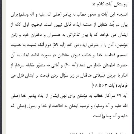
پيوستگي آيات کلام 5:
انسجام اين آيات بر محور خطاب به پيامبر (صلي الله عليه و آله وسلم) براي
بيان دو بُعد متقابل از مسئله ايذاء، قابل تبيين است. توضيح: اول آنکه از
ايشان مي خواهد که با بيان تذکراتي به همسران و دختران خود و زنان
مؤمنين، آنان را از معرض ايذاء دور کند (آيه 59) دوم آنکه نسبت به حتميت
تصميم قاطعانه خدا بر عذاب دنيوي منافقان در صورت ادامه ايذاء، به آن
حضرت اطمينان خاطر مي دهد (آيه 60) و آياتي به منظور مقابله سرشار از
انذار با جريان تبليغاتي منافقان در زير سؤال بردن قيامت بر ايشان نازل مي
فرمايد (آيات 63 تا 68)
آيه 69 سرآغاز خطاب به مؤمنان براي نهي ايشان از ايذاء پيامبر خدا (صلي
الله عليه و آله وسلم) و توصيه ايشان به اطاعت از خدا و رسول (صلي الله
عليه و آله وسلم) است.