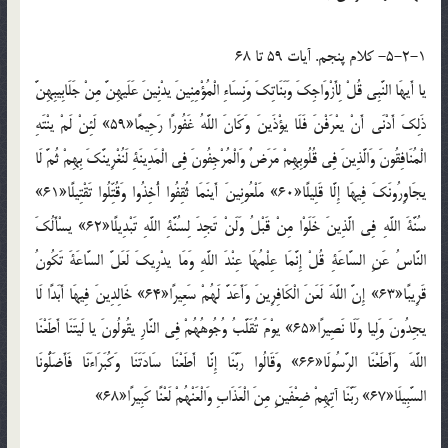
5-2-1- کلام پنجم. آيات 59 تا 68
يا أَيهَا النَّبِي قُلْ لِأَزْوَاجِكَ وَبَنَاتِكَ وَنِسَاءِ الْمُؤْمِنِينَ يدْنِينَ عَلَيهِنَّ مِنْ جَلَابِيبِهِنَّ
ذَلِكَ أَدْنَى أَنْ يعْرَفْنَ فَلَا يؤْذَينَ وَكَانَ اللَّهُ غَفُورًا رَحِيمًا«59» لَئِنْ لَمْ ينْتَهِ
الْمُنَافِقُونَ وَالَّذِينَ فِي قُلُوبِهِمْ مَرَضٌ وَالْمُرْجِفُونَ فِي الْمَدِينَةِ لَنُغْرِينَّكَ بِهِمْ ثُمَّ لَا
يجَاوِرُونَكَ فِيهَا إِلَّا قَلِيلًا«60» مَلْعُونِينَ أَينَمَا ثُقِفُوا أُخِذُوا وَقُتِّلُوا تَقْتِيلًا«61»
سُنَّةَ اللَّهِ فِي الَّذِينَ خَلَوْا مِنْ قَبْلُ وَلَنْ تَجِدَ لِسُنَّةِ اللَّهِ تَبْدِيلًا«62» يسْأَلُكَ
النَّاسُ عَنِ السَّاعَةِ قُلْ إِنَّمَا عِلْمُهَا عِنْدَ اللَّهِ وَمَا يدْرِيكَ لَعَلَّ السَّاعَةَ تَكُونُ
قَرِيبًا«63» إِنَّ اللَّهَ لَعَنَ الْكَافِرِينَ وَأَعَدَّ لَهُمْ سَعِيرًا«64» خَالِدِينَ فِيهَا أَبَدًا لَا
يجِدُونَ وَلِيا وَلَا نَصِيرًا«65» يوْمَ تُقَلَّبُ وُجُوهُهُمْ فِي النَّارِ يقُولُونَ يا لَيتَنَا أَطَعْنَا
اللَّهَ وَأَطَعْنَا الرَّسُولَا«66» وَقَالُوا رَبَّنَا إِنَّا أَطَعْنَا سَادَتَنَا وَكُبَرَاءَنَا فَأَضَلُّونَا
السَّبِيلَا«67» رَبَّنَا آتِهِمْ ضِعْفَينِ مِنَ الْعَذَابِ وَالْعَنْهُمْ لَعْنًا كَبِيرًا«68»