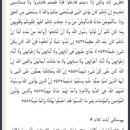
نَاظِرِينَ إِنَاهُ وَلَكِنْ إِذَا دُعِيتُمْ فَادْخُلُوا فَإِذَا طَعِمْتُمْ فَانْتَشِرُوا وَلَا مُسْتَأْنِسِينَ
لِحَدِيثٍ إِنَّ ذَلِكُمْ كَانَ يؤْذِي النَّبِي فَيسْتَحْيي مِنْكُمْ وَاللَّهُ لَا يسْتَحْيي مِنَ الْحَقِّ
وَإِذَا سَأَلْتُمُوهُنَّ مَتَاعًا فَاسْأَلُوهُنَّ مِنْ وَرَاءِ حِجَابٍ ذَلِكُمْ أَطْهَرُ لِقُلُوبِكُمْ وَقُلُوبِهِنَّ
وَمَا كَانَ لَكُمْ أَنْ تُؤْذُوا رَسُولَ اللَّهِ وَلَا أَنْ تَنْكِحُوا أَزْوَاجَهُ مِنْ بَعْدِهِ أَبَدًا إِنَّ
ذَلِكُمْ كَانَ عِنْدَ اللَّهِ عَظِيمًا«53» إِنْ تُبْدُوا شَيئًا أَوْ تُخْفُوهُ فَإِنَّ اللَّهَ كَانَ بِكُلِّ
شَيءٍ عَلِيمًا«54» لَا جُنَاحَ عَلَيهِنَّ فِي آبَائِهِنَّ وَلَا أَبْنَائِهِنَّ وَلَا إِخْوَانِهِنَّ وَلَا أَبْنَاءِ
إِخْوَانِهِنَّ وَلَا أَبْنَاءِ أَخَوَاتِهِنَّ وَلَا نِسَائِهِنَّ وَلَا مَا مَلَكَتْ أَيمَانُهُنَّ وَاتَّقِينَ اللَّهَ إِنَّ
اللَّهَ كَانَ عَلَى كُلِّ شَيءٍ شَهِيدًا«55» إِنَّ اللَّهَ وَمَلَائِكَتَهُ يصَلُّونَ عَلَى النَّبِي يا
أَيهَا الَّذِينَ آمَنُوا صَلُّوا عَلَيهِ وَسَلِّمُوا تَسْلِيمًا«56» إِنَّ الَّذِينَ يؤْذُونَ اللَّهَ وَرَسُولَهُ
لَعَنَهُمُ اللَّهُ فِي الدُّنْيا وَالْآخِرَةِ وَأَعَدَّ لَهُمْ عَذَابًا مُهِينًا«57» وَالَّذِينَ يؤْذُونَ
الْمُؤْمِنِينَ وَالْمُؤْمِنَاتِ بِغَيرِ مَا اكْتَسَبُوا فَقَدِ احْتَمَلُوا بُهْتَانًا وَإِثْمًا مُبِينًا«58»
پيوستگي آيات کلام 4:
انسجام آيات اين کلام بر محور ايذاء پيامبر (صلي الله عليه و آله وسلم) قابل