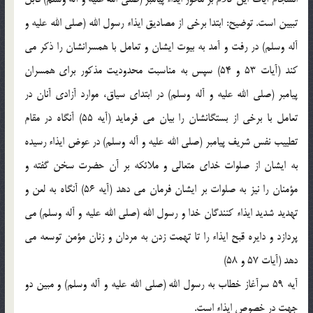
تبيين است. توضيح: ابتدا برخي از مصاديق ايذاء رسول الله (صلي الله عليه و
آله وسلم) در رفت و آمد به بيوت ايشان و تعامل با همسرانشان را ذکر مي
کند (آيات 53 و 54) سپس به مناسبت محدوديت مذکور براي همسران
پيامبر (صلي الله عليه و آله وسلم) در ابتداي سياق، موارد آزادي آنان در
تعامل با برخي از بستگانشان را بيان مي فرمايد (آيه 55) آنگاه در مقام
تطييب نفس شريف پيامبر (صلي الله عليه و آله وسلم) در عوض ايذاء رسيده
به ايشان از صلوات خداي متعالي و ملائکه بر آن حضرت سخن گفته و
مؤمنان را نيز به صلوات بر ايشان فرمان مي دهد (آيه 56) آنگاه به لعن و
تهديد شديد ايذاء کنندگان خدا و رسول الله (صلي الله عليه و آله وسلم) مي
پردازد و دايره قبح ايذاء را تا تهمت زدن به مردان و زنان مؤمن توسعه مي
دهد (آيات 57 و 58)
آيه 59 سرآغاز خطاب به رسول الله (صلي الله عليه و آله وسلم) و مبين دو
جهت در خصوص ايذاء است.