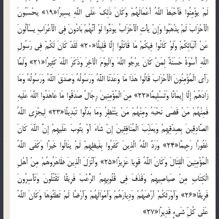
لَمْ يؤْمِنُوا فَأَحْبَطَ اللَّهُ أَعْمَالَهُمْ وَكَانَ ذَلِكَ عَلَى اللَّهِ يسِيرًا«19» يحْسَبُونَ
الْأَحْزَابَ لَمْ يذْهَبُوا وَإِنْ يأْتِ الْأَحْزَابُ يوَدُّوا لَوْ أَنَّهُمْ بَادُونَ فِي الْأَعْرَابِ يسْأَلُونَ
عَنْ أَنْبَائِكُمْ وَلَوْ كَانُوا فِيكُمْ مَا قَاتَلُوا إِلَّا قَلِيلًا«20» لَقَدْ كَانَ لَكُمْ فِي رَسُولِ
اللَّهِ أُسْوَةٌ حَسَنَةٌ لِمَنْ كَانَ يرْجُو اللَّهَ وَالْيوْمَ الْآخِرَ وَذَكَرَ اللَّهَ كَثِيرًا«21» وَلَمَّا
رَأَى الْمُؤْمِنُونَ الْأَحْزَابَ قَالُوا هَذَا مَا وَعَدَنَا اللَّهُ وَرَسُولُهُ وَصَدَقَ اللَّهُ وَرَسُولُهُ وَمَا
زَادَهُمْ إِلَّا إِيمَانًا وَتَسْلِيمًا«22» مِنَ الْمُؤْمِنِينَ رِجَالٌ صَدَقُوا مَا عَاهَدُوا اللَّهَ عَلَيهِ
فَمِنْهُمْ مَنْ قَضَى نَحْبَهُ وَمِنْهُمْ مَنْ ينْتَظِرُ وَمَا بَدَّلُوا تَبْدِيلًا«23» لِيجْزِي اللَّهُ
الصَّادِقِينَ بِصِدْقِهِمْ وَيعَذِّبَ الْمُنَافِقِينَ إِنْ شَاءَ أَوْ يتُوبَ عَلَيهِمْ إِنَّ اللَّهَ كَانَ
غَفُورًا رَحِيمًا«24» وَرَدَّ اللَّهُ الَّذِينَ كَفَرُوا بِغَيظِهِمْ لَمْ ينَالُوا خَيرًا وَكَفَى اللَّهُ
الْمُؤْمِنِينَ الْقِتَالَ وَكَانَ اللَّهُ قَوِيا عَزِيزًا«25» وَأَنْزَلَ الَّذِينَ ظَاهَرُوهُمْ مِنْ أَهْلِ
الْكِتَابِ مِنْ صَياصِيهِمْ وَقَذَفَ فِي قُلُوبِهِمُ الرُّعْبَ فَرِيقًا تَقْتُلُونَ وَتَأْسِرُونَ
فَرِيقًا«26» وَأَوْرَثَكُمْ أَرْضَهُمْ وَدِيارَهُمْ وَأَمْوَالَهُمْ وَأَرْضًا لَمْ تَطَئُوهَا وَكَانَ اللَّهُ
عَلَى كُلِّ شَيءٍ قَدِيرًا«27»