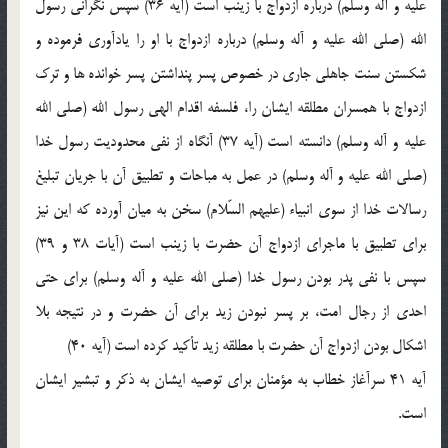
عليه و آله وسلم) درباره ازدواج با زينب است (آيه 36) سپس نگراني رسول
الله (صلي الله عليه و آله وسلم) درباره ازدواج با او را يادآوري فرموده و
شکستن سنت جاهلي جاري در خصوص پسر پنداشتن پسر خوانده ها و ترک
ازدواج با همسران مطلقه ايشان را، فلسفه اقدام الهي رسول الله (صلي الله
عليه و آله وسلم) دانسته است (آيه 37) آنگاه از نفي محدوديت رسول خدا
(صلي الله عليه و آله وسلم) در عمل به مباحات و تطبيق آن با جريان تبليغ
رسالات خدا از سوي انبياء (عليهم السّلام) سخن به ميان آورده که اين نيز
براي تطبيق با ماجراي ازدواج آن حضرت با زينب است (آيات 38 و 39)
سپس با نفي پدر بودن رسول خدا (صلي الله عليه و آله وسلم) براي حتي
احدي از رجال امت، بر پسر نبودن زيد براي آن حضرت و در نتيجه بلا
اشکال بودن ازدواج آن حضرت با مطلقه زيد تأکيد کرده است (آيه 40)
آيه 41 سرآغاز خطاب به مؤمنان براي توصيه ايشان به ذکر و تبشير ايشان
است.