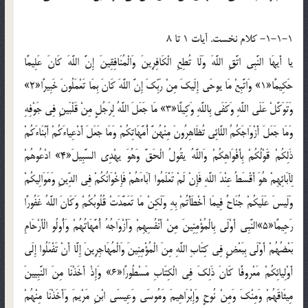
1-1-1- کلام نخست. آيات 1 تا 8
يا أَيهَا النَّبِي اتَّقِ اللَّهَ وَلَا تُطِعِ الْكَافِرِينَ وَالْمُنَافِقِينَ إِنَّ اللَّهَ كَانَ عَلِيمًا
حَكِيمًا«1» وَاتَّبِعْ مَا يوحَى إِلَيكَ مِنْ رَبِّكَ إِنَّ اللَّهَ كَانَ بِمَا تَعْمَلُونَ خَبِيرًا«2»
وَتَوَكَّلْ عَلَى اللَّهِ وَكَفَى بِاللَّهِ وَكِيلًا«3» مَا جَعَلَ اللَّهُ لِرَجُلٍ مِنْ قَلْبَينِ فِي جَوْفِهِ
وَمَا جَعَلَ أَزْوَاجَكُمُ اللَّائِي تُظَاهِرُونَ مِنْهُنَّ أُمَّهَاتِكُمْ وَمَا جَعَلَ أَدْعِياءَكُمْ أَبْنَاءَكُمْ
ذَلِكُمْ قَوْلُكُمْ بِأَفْوَاهِكُمْ وَاللَّهُ يقُولُ الْحَقَّ وَهُوَ يهْدِي السَّبِيلَ«4» ادْعُوهُمْ
لِآبَائِهِمْ هُوَ أَقْسَطُ عِنْدَ اللَّهِ فَإِنْ لَمْ تَعْلَمُوا آبَاءَهُمْ فَإِخْوَانُكُمْ فِي الدِّينِ وَمَوَالِيكُمْ
وَلَيسَ عَلَيكُمْ جُنَاحٌ فِيمَا أَخْطَأْتُمْ بِهِ وَلَكِنْ مَا تَعَمَّدَتْ قُلُوبُكُمْ وَكَانَ اللَّهُ غَفُورًا
رَحِيمًا«5»النَّبِي أَوْلَى بِالْمُؤْمِنِينَ مِنْ أَنْفُسِهِمْ وَأَزْوَاجُهُ أُمَّهَاتُهُمْ وَأُولُو الْأَرْحَامِ
بَعْضُهُمْ أَوْلَى بِبَعْضٍ فِي كِتَابِ اللَّهِ مِنَ الْمُؤْمِنِينَ وَالْمُهَاجِرِينَ إِلَّا أَنْ تَفْعَلُوا إِلَى
أَوْلِيائِكُمْ مَعْروفًا كَانَ ذَلِكَ فِي الْكِتَابِ مَسْطُورًا«6» وَإِذْ أَخَذْنَا مِنَ النَّبِيينَ
مِيثَاقَهُمْ وَمِنْكَ وَمِنْ نُوحٍ وَإِبْرَاهِيمَ وَمُوسَى وَعِيسَى ابْنِ مَرْيمَ وَأَخَذْنَا مِنْهُمْ