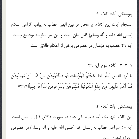
پيوستگي آيات کلام 1:
انسجام آيات اين کلام، بر محور فرامين الهي خطاب به پيامبر گرامي اسلام
(صلي الله عليه و آله وسلم) قابل بيان است و اين امر، نيازمند توضيح نيست.
آيه 49 خطاب به مؤمنان در خصوص برخي از احکام طلاق است.
2-2-1- کلام دوم. آيه 49
يا أَيهَا الَّذِينَ آمَنُوا إِذَا نَكَحْتُمُ الْمُؤْمِنَاتِ ثُمَّ طَلَّقْتُمُوهُنَّ مِنْ قَبْلِ أَنْ تَمَسُّوهُنَّ
فَمَا لَكُمْ عَلَيهِنَّ مِنْ عِدَّةٍ تَعْتَدُّونَهَا فَمَتِّعُوهُنَّ وَسَرِّحُوهُنَّ سَرَاحًا جَمِيلًا«49»
پيوستگي آيات کلام 2:
اين کلام تنها يک آيه درباره نفي عده در صورت طلاق قبل از مس است.
آيه 50 سرآغاز خطاب به رسول خدا (صلي الله عليه و آله وسلم) در خصوص
ازدواج ايشان است.