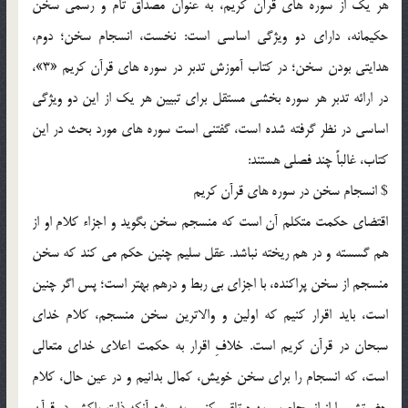
هر يک از سوره هاي قرآن کريم، به عنوان مصداق تام و رسمي سخن
حکيمانه، داراي دو ويژگي اساسي است: نخست، انسجام سخن؛ دوم،
هدايتي بودن سخن؛ در کتاب آموزش تدبر در سوره هاي قرآن کريم «3»،
در ارائه تدبر هر سوره بخشي مستقل براي تبيين هر يک از اين دو ويژگي
اساسي در نظر گرفته شده است، گفتني است سوره هاي مورد بحث در اين
کتاب، غالباً چند فصلي هستند:
$ انسجام سخن در سوره هاي قرآن کريم
اقتضاي حکمت متکلم آن است که منسجم سخن بگويد و اجزاء کلام او از
هم گسسته و در هم ريخته نباشد. عقل سليم چنين حکم مي کند که سخن
منسجم از سخن پراکنده، با اجزاي بي ربط و درهم بهتر است؛ پس اگر چنين
است، بايد اقرار کنيم که اولين و والاترين سخن منسجم، کلام خداي
سبحان در قرآن کريم است. خلافِ اقرار به حکمت اعلاي خداي متعالي
است، که انسجام را براي سخن خويش، کمال بدانيم و در عين حال، کلام
حضرتش را از انسجام بي بهره تلقي کنيم، به ويژه آنکه ذات پاکش در قرآن