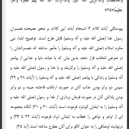
وَالْحَافِظَاتِ وَالذَّاكِرِينَ اللَّهَ كَثِيرًا وَالذَّاكِرَاتِ أَعَدَّ اللَّهُ لَهُمْ مَغْفِرَةً وَأَجْرًا
عَظِيمًا«35»
پيوستگي آيات کلام 3: انسجام آيات اين کلام، بر محور نصيحت همسران
رسول خدا (صلي الله عليه و آله وسلم) قابل طرح است. توضيح: ابتدا، نبي
مکرم اسلام (صلي الله عليه و آله وسلم) را مأمور ساخته که همسرانشان را
در معرض انتخاب قرار دهند. بدين بيان که يا حيات دنيا و جدايي از پيامبر
(صلي الله عليه و آله وسلم) را برگزينند و يا خدا و رسول (صلي الله عليه و
آله وسلم) و زندگي با پيامبر (صلي الله عليه و آله وسلم) را (آيات 28 و 29)
سپس دو برابر بودن عذاب آنان در صورت ارتکاب فاحشه مبينه و دو برابر
بودن پاداش آنان در صورت فرمان برداري از خدا و رسول (صلي الله عليه و
آله وسلم) را به ايشان گوشزد فرموده است (آيات 30 و 31) آنگاه مجموعه
اي از اوامر و نواهي را خطاب به ايشان ايراد فرموده (آيات 32 تا 34) و
درنهايت اوصافي را به عنوان الگو براي آنان مطرح ساخته است (آيه 35)