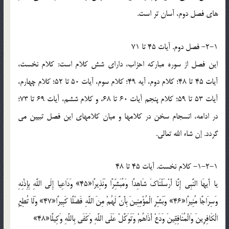
هاي فصل دوم، آسان تر است.
2-1- فصل دوم. آيات 45 تا 71
اين فصل از سوره مبارکه احزاب، داراي شش کلام است: کلام نخست،
آيات 45 تا 48؛ کلام دوم، آيه 49؛ کلام سوم، آيات 50 تا 52؛ کلام چهارم،
آيات 53 تا 59؛ کلام پنجم آيات 60 تا 68، و کلام ششم، آيات 69 تا 73؛
در ادامه، انسجام سخن در کلامها و ميان کلامهاي اين فصل تبيين مي
گردد. إن شاء الله تعالي.
1-2-1- کلام نخست. آيات 45 تا 48
يا أَيهَا النَّبِي إِنَّا أَرْسَلْنَاكَ شَاهِدًا وَمُبَشِّرًا وَنَذِيرًا«45» وَدَاعِيا إِلَى اللَّهِ بِإِذْنِهِ
وَسِرَاجًا مُنِيرًا«46» وَبَشِّرِ الْمُؤْمِنِينَ بِأَنَّ لَهُمْ مِنَ اللَّهِ فَضْلًا كَبِيرًا«47» وَلَا تُطِعِ
الْكَافِرِينَ وَالْمُنَافِقِينَ وَدَعْ أَذَاهُمْ وَتَوَكَّلْ عَلَى اللَّهِ وَكَفَى بِاللَّهِ وَكِيلًا«48»