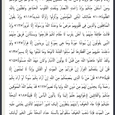
وَمِنْ أَسْفَلَ مِنْكُمْ وَإِذْ زَاغَتِ الْأَبْصَارُ وَبَلَغَتِ الْقُلُوبُ الْحَنَاجِرَ وَتَظُنُّونَ بِاللَّهِ
الظُّنُونَا«10» هُنَالِكَ ابْتُلِي الْمُؤْمِنُونَ وَزُلْزِلُوا زِلْزَالًا شَدِيدًا«11» وَإِذْ يقُولُ
الْمُنَافِقُونَ وَالَّذِينَ فِي قُلُوبِهِمْ مَرَضٌ مَا وَعَدَنَا اللَّهُ وَرَسُولُهُ إِلَّا غُرُورًا«12» وَإِذْ
قَالَتْ طَائِفَةٌ مِنْهُمْ يا أَهْلَ يثْرِبَ لَا مُقَامَ لَكُمْ فَارْجِعُوا وَيسْتَأْذِنُ فَرِيقٌ مِنْهُمُ
النَّبِي يقُولُونَ إِنَّ بُيوتَنَا عَوْرَةٌ وَمَا هِي بِعَوْرَةٍ إِنْ يرِيدُونَ إِلَّا فِرَارًا«13» وَلَوْ
دُخِلَتْ عَلَيهِمْ مِنْ أَقْطَارِهَا ثُمَّ سُئِلُوا الْفِتْنَةَ لَآتَوْهَا وَمَا تَلَبَّثُوا بِهَا إِلَّا يسِيرًا«14»
وَلَقَدْ كَانُوا عَاهَدُوا اللَّهَ مِنْ قَبْلُ لَا يوَلُّونَ الْأَدْبَارَ وَكَانَ عَهْدُ اللَّهِ مَسْئُولًا«15»
قُلْ لَنْ ينْفَعَكُمُ الْفِرَارُ إِنْ فَرَرْتُمْ مِنَ الْمَوْتِ أَوِ الْقَتْلِ وَإِذًا لَا تُمَتَّعُونَ إِلَّا
قَلِيلًا«16» قُلْ مَنْ ذَا الَّذِي يعْصِمُكُمْ مِنَ اللَّهِ إِنْ أَرَادَ بِكُمْ سُوءًا أَوْ أَرَادَ بِكُمْ
رَحْمَةً وَلَا يجِدُونَ لَهُمْ مِنْ دُونِ اللَّهِ وَلِيا وَلَا نَصِيرًا«17» قَدْ يعْلَمُ اللَّهُ الْمُعَوِّقِينَ
مِنْكُمْ وَالْقَائِلِينَ لِإِخْوَانِهِمْ هَلُمَّ إِلَينَا وَلَا يأْتُونَ الْبَأْسَ إِلَّا قَلِيلًا«18» أَشِحَّةً
عَلَيكُمْ فَإِذَا جَاءَ الْخَوْفُ رَأَيتَهُمْ ينْظُرُونَ إِلَيكَ تَدُورُ أَعْينُهُمْ كَالَّذِي يغْشَى عَلَيهِ
مِنَ الْمَوْتِ فَإِذَا ذَهَبَ الْخَوْفُ سَلَقُوكُمْ بِأَلْسِنَةٍ حِدَادٍ أَشِحَّةً عَلَى الْخَيرِ أُولَئِكَ