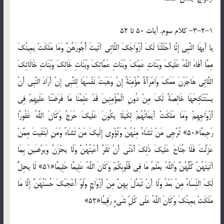
3-2-1- کلام سوم. آيات 50 تا 52
يا أَيهَا النَّبِي إِنَّا أَحْلَلْنَا لَكَ أَزْوَاجَكَ اللَّاتِي آتَيتَ أُجُورَهُنَّ وَمَا مَلَكَتْ يمِينُكَ
مِمَّا أَفَاءَ اللَّهُ عَلَيكَ وَبَنَاتِ عَمِّكَ وَبَنَاتِ عَمَّاتِكَ وَبَنَاتِ خَالِكَ وَبَنَاتِ خَالَاتِكَ
اللَّاتِي هَاجَرْنَ مَعَكَ وَامْرَأَةً مُؤْمِنَةً إِنْ وَهَبَتْ نَفْسَهَا لِلنَّبِي إِنْ أَرَادَ النَّبِي أَنْ
يسْتَنْكِحَهَا خَالِصَةً لَكَ مِنْ دُونِ الْمُؤْمِنِينَ قَدْ عَلِمْنَا مَا فَرَضْنَا عَلَيهِمْ فِي
أَزْوَاجِهِمْ وَمَا مَلَكَتْ أَيمَانُهُمْ لِكَيلَا يكُونَ عَلَيكَ حَرَجٌ وَكَانَ اللَّهُ غَفُورًا
رَحِيمًا«50» تُرْجِي مَنْ تَشَاءُ مِنْهُنَّ وَتُؤْوِي إِلَيكَ مَنْ تَشَاءُ وَمَنِ ابْتَغَيتَ مِمَّنْ
عَزَلْتَ فَلَا جُنَاحَ عَلَيكَ ذَلِكَ أَدْنَى أَنْ تَقَرَّ أَعْينُهُنَّ وَلَا يحْزَنَّ وَيرْضَينَ بِمَا
آتَيتَهُنَّ كُلُّهُنَّ وَاللَّهُ يعْلَمُ مَا فِي قُلُوبِكُمْ وَكَانَ اللَّهُ عَلِيمًا حَلِيمًا«51» لَا يحِلُّ
لَكَ النِّسَاءُ مِنْ بَعْدُ وَلَا أَنْ تَبَدَّلَ بِهِنَّ مِنْ أَزْوَاجٍ وَلَوْ أَعْجَبَكَ حُسْنُهُنَّ إِلَّا مَا
مَلَكَتْ يمِينُكَ وَكَانَ اللَّهُ عَلَى كُلِّ شَيءٍ رَقِيبًا«52»