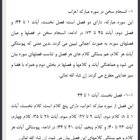
1- انسجام سخن در سوره مبارکه احزاب
اين سوره مبارکه، داراي دو فصل است: فصل نخست، آيات 1 تا 44؛ و
فصل دوم، آيات 45 تا 73؛ در ادامه، انسجام سخن در فصلها و ميان
فصلهاي سوره، به صورت اجمالي تبيين مي گردد. بدين معني که پيوستگي
آيات هر کلام، هم بستگي کلام هاي هر فصل و تناسب فصلهاي سوره بيان
مي شود و هماهنگي آيات و کلامها و فصلها در بخش دوم و همراه با فضا و
سير هدايتي مطرح مي گردد. إن شاء الله تعالي.
1-1- فصل نخست. آيات 1 تا 44
اين فصل از سوره مبارکه احزاب، داراي پنج کلام است: کلام نخست، آيات
1 تا 8؛ کلام دوم، آيات 9 تا 27؛ کلام سوم، آيات 28 تا 35؛ کلام چهارم،
آيات 36 تا 40؛ و کلام پنجم، آيات 41 تا 44؛ در ادامه، پيوستگي آيات هر
کلام و هم بستگي کلامهاي اين فصل بيان مي شود. إن شاء الله تعالي.