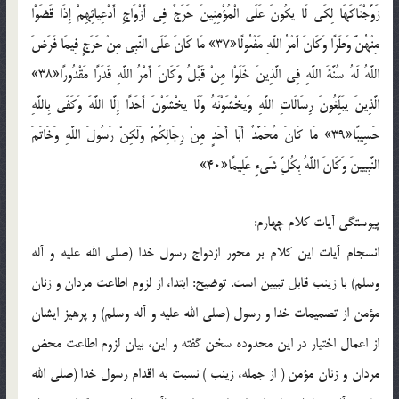
زَوَّجْنَاكَهَا لِكَي لَا يكُونَ عَلَى الْمُؤْمِنِينَ حَرَجٌ فِي أَزْوَاجِ أَدْعِيائِهِمْ إِذَا قَضَوْا
مِنْهُنَّ وَطَرًا وَكَانَ أَمْرُ اللَّهِ مَفْعُولًا«37» مَا كَانَ عَلَى النَّبِي مِنْ حَرَجٍ فِيمَا فَرَضَ
اللَّهُ لَهُ سُنَّةَ اللَّهِ فِي الَّذِينَ خَلَوْا مِنْ قَبْلُ وَكَانَ أَمْرُ اللَّهِ قَدَرًا مَقْدُورًا«38»
الَّذِينَ يبَلِّغُونَ رِسَالَاتِ اللَّهِ وَيخْشَوْنَهُ وَلَا يخْشَوْنَ أَحَدًا إِلَّا اللَّهَ وَكَفَى بِاللَّهِ
حَسِيبًا«39» مَا كَانَ مُحَمَّدٌ أَبَا أَحَدٍ مِنْ رِجَالِكُمْ وَلَكِنْ رَسُولَ اللَّهِ وَخَاتَمَ
النَّبِيينَ وَكَانَ اللَّهُ بِكُلِّ شَيءٍ عَلِيمًا«40»
پيوستگي آيات کلام چهارم:
انسجام آيات اين کلام بر محور ازدواج رسول خدا (صلي الله عليه و آله
وسلم) با زينب قابل تبيين است. توضيح: ابتدا، از لزوم اطاعت مردان و زنان
مؤمن از تصميمات خدا و رسول (صلي الله عليه و آله وسلم) و پرهيز ايشان
از اعمال اختيار در اين محدوده سخن گفته و اين، بيان لزوم اطاعت محض
مردان و زنان مؤمن ( از جمله، زينب ) نسبت به اقدام رسول خدا (صلي الله