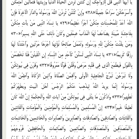
يا أَيهَا النَّبِي قُلْ لِأَزْوَاجِكَ إِنْ كُنْتُنَّ تُرِدْنَ الْحَياةَ الدُّنْيا وَزِينَتَهَا فَتَعَالَينَ أُمَتِّعْكُنَّ
وَأُسَرِّحْكُنَّ سَرَاحًا جَمِيلًا«28» وَإِنْ كُنْتُنَّ تُرِدْنَ اللَّهَ وَرَسُولَهُ وَالدَّارَ الْآخِرَةَ فَإِنَّ
اللَّهَ أَعَدَّ لِلْمُحْسِنَاتِ مِنْكُنَّ أَجْرًا عَظِيمًا«29» يا نِسَاءَ النَّبِي مَنْ يأْتِ مِنْكُنَّ
بِفَاحِشَةٍ مُبَينَةٍ يضَاعَفْ لَهَا الْعَذَابُ ضِعْفَينِ وَكَانَ ذَلِكَ عَلَى اللَّهِ يسِيرًا«30»
وَمَنْ يقْنُتْ مِنْكُنَّ لِلَّهِ وَرَسُولِهِ وَتَعْمَلْ صَالِحًا نُؤْتِهَا أَجْرَهَا مَرَّتَينِ وَأَعْتَدْنَا لَهَا
رِزْقًا كَرِيمًا«31» يا نِسَاءَ النَّبِي لَسْتُنَّ كَأَحَدٍ مِنَ النِّسَاءِ إِنِ اتَّقَيتُنَّ فَلَا تَخْضَعْنَ
بِالْقَوْلِ فَيطْمَعَ الَّذِي فِي قَلْبِهِ مَرَضٌ وَقُلْنَ قَوْلًا مَعْرُوفًا«32» وَقَرْنَ فِي بُيوتِكُنَّ
وَلَا تَبَرَّجْنَ تَبَرُّجَ الْجَاهِلِيةِ الْأُولَى وَأَقِمْنَ الصَّلَاةَ وَآتِينَ الزَّكَاةَ وَأَطِعْنَ اللَّهَ
وَرَسُولَهُ إِنَّمَا يرِيدُ اللَّهُ لِيذْهِبَ عَنْكُمُ الرِّجْسَ أَهْلَ الْبَيتِ وَيطَهِّرَكُمْ
تَطْهِيرًا«33» وَاذْكُرْنَ مَا يتْلَى فِي بُيوتِكُنَّ مِنْ آياتِ اللَّهِ وَالْحِكْمَةِ إِنَّ اللَّهَ كَانَ
لَطِيفًا خَبِيرًا«34» إِنَّ الْمُسْلِمِينَ وَالْمُسْلِمَاتِ وَالْمُؤْمِنِينَ وَالْمُؤْمِنَاتِ وَالْقَانِتِينَ
وَالْقَانِتَاتِ وَالصَّادِقِينَ وَالصَّادِقَاتِ وَالصَّابِرِينَ وَالصَّابِرَاتِ وَالْخَاشِعِينَ وَالْخَاشِعَاتِ
وَالْمُتَصَدِّقِينَ وَالْمُتَصَدِّقَاتِ وَالصَّائِمِينَ وَالصَّائِمَاتِ وَالْحَافِظِينَ فُرُوجَهُمْ