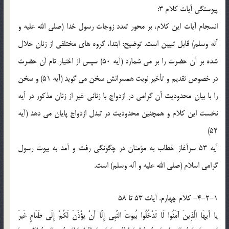
پيوستگي آيات کلام 3:
انسجام آيات اين کلام، بر محور تعدد زوجات رسول خدا (صلي الله عليه و
آله وسلم) قابل تبيين است. توضيح: ابتدا، گروه هاي مختلفي از زنان حلال
شده بر آن حضرت را بر مي شمارد (آيه 50) سپس از اختيار تام آن حضرت
در خصوص تقديم و تأخير نوبت همسرانش سخن مي گويد (آيه 51) و سخن
را با بيان محدوديت آن گرامي در ازدواج با زناني غير از زنان مذکور در آيه
نخست اين کلام و همچنين محدوديت در تبدل ازدواج پايان مي دهد (آيه
52)
آيه 53 سرآغاز خطاب به مؤمنان در چگونگي رفت و آمد به بيوت رسول
گرامي اسلام (صلي الله عليه و آله وسلم) است.
4-2-1- کلام چهارم. آيات 53 تا 58
يا أَيهَا الَّذِينَ آمَنُوا لَا تَدْخُلُوا بُيوتَ النَّبِي إِلَّا أَنْ يؤْذَنَ لَكُمْ إِلَى طَعَامٍ غَيرَ