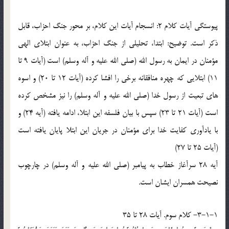
پيوستگي آيات کلام 2: انسجام آيات اين کلام، بر محور جنگ احزاب، قابل
ذکر است. توضيح: ابتدا، تحليلي از جنگ احزاب، به عنوان ابتلاي الهي
مؤمنان در ايمان به رسول الله (صلي الله عليه و آله وسلم) است (آيات 9 تا
11) ابتلايي که چهره منافقانه برخي را افشا کرده (آيات 12 تا 20) و اسوه
هاي تبعيت از رسول خدا (صلي الله عليه و آله وسلم) را نيز مشخص کرده
است (آيات 21 تا 23) سپس با بيان فلسفه اين ابتلا، ادامه يافته (آيه 24) و
با يادآوري کفايت خدا براي مؤمنان در جريان اين ابتلا پايان يافته است
(آيات 25 تا 27)
آيه 28 سرآغاز خطاب به پيامبر (صلي الله عليه و آله وسلم) در چارچوب
نصيحت همسران ايشان است.
3-1-1- کلام سوم. آيات 28 تا 35