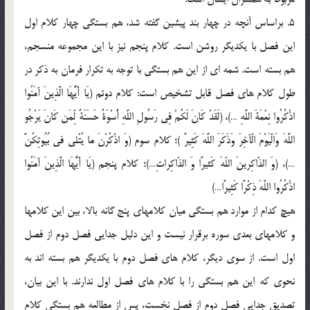
5. براساس آنچه در چهار بند پيشين گفته شد، هم بستگي چهار کلام اول
اين فصل با يکديگر روشن است. کلام پنجم نيز با اين مجموعه منسجم،
هم بسته است. شمه اي از اين هم بستگي با توجه به تکرار فرمان به ذکر در
طول کلام هاي فصل قابل تشخيص است: کلام دوئم (يَا أَيُّهَا الَّذِينَ آمَنُوا
اذْكُرُوا نِعْمَةَ اللَّهِ …)، (لَقَدْ كَانَ لَكُمْ فِي رَسُولِ اللَّهِ أُسْوَةٌ حَسَنَةٌ لِّمَن كَانَ يَرْجُو
اللَّهَ وَالْيَوْمَ الْآخِرَ وَذَكَرَ اللَّهَ كَثِيرً )؛ کلام سوم (وَ اذْكُرْنَ ما يُتْلى‏ في‏ بُيُوتِكُنَّ
…)، (وَ الذّاكِرينَ اللّهَ كَثيرًا وَ الذّاكِراتِ…)؛ کلام پنجم (يَا أَيُّهَا الَّذِينَ آمَنُوا
اذْكُرُوا اللَّهَ ذِكْرًا كَثِيرًا…)
هيچ کدام از موارد هم بستگي ميان کلامهاي پنج گانه بالا، بين اين کلامها
و کلامهاي بعدي سوره برقرار نيست و اين دليل جدايي فصل دوم از فصل
اول است. از سوي ديگر، کلام هاي فصل دوم با يکديگر هم بسته اند به
نحوي که اين هم بستگي را با کلام هاي فصل اول ندارند. با اين بيان،
تصديق جدايي فصل دوم از فصل نخست، پس از مطالعه هم بستگي کلام