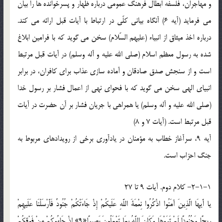
و مهاجران، فلسفه ابطال فرهنگ عمومي درباره ظهار و پسرخوانده ها را بيان
مي فرمايد (آيه 6) آنگاه بياني کلّي در ارتباط با آيات قبل ارائه مي کند.
درباره اخذ ميثاق از انبياء (عليهم السّلام) سخن مي گويد که با فرامين ابلاغ
شده به رسول معظم اسلام (صلي الله عليه و آله وسلم) در آيات قبل مرتبط
است و از سنجش صدق صادقان و آماده سازي عذاب براي کافران، در برابر
انبياي الهي سخن مي گويد که با فحواي نهي از اعمال فشار بر رسول خدا
(صلي الله عليه و آله وسلم) يا همراهي با جريان فشار بر آن حضرت در آيات
قبل مرتبط است. (آيات 7 و 8)
آيه 9، سرآغاز خطاب به مؤمنان در يادآوري برخي از رويدادهاي مربوط به
جنگ احزاب است.
2-1-1- کلام دوم. آيات 9 تا 27
يا أَيهَا الَّذِينَ آمَنُوا اذْكُرُوا نِعْمَةَ اللَّهِ عَلَيكُمْ إِذْ جَاءَتْكُمْ جُنُودٌ فَأَرْسَلْنَا عَلَيهِمْ
رِيحًا وَجُنُودًا لَمْ تَرَوْهَا وَكَانَ اللَّهُ بِمَا تَعْمَلُونَ بَصِيرًا«9» إِذْ جَاءُوكُمْ مِنْ فَوْقِكُمْ