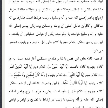
ايراد شده خطاب به همسران رسول خدا (صلي الله عليه و آله وسلم) با
فشارهاي ناشي از ابطال فرهنگ «پسر پنداشتن پسر خوانده ها» از طريق
ازدواج پيامبر (صلي الله عليه و آله وسلم) با زينب مرتبط است. فشارهايي که
منافقان و کافران عامل اصلي آن بودند و ممکن بود، زنان پيامبر (صلي الله
عليه و آله وسلم) خواسته يا ناخواسته، يکي از عوامل عملياتي آن باشند. با
اين بيان، هم بستگي کلام سوم با کلام هاي اول و دوم و چهارم، مشخص
مي شود.
4. همه کلام هاي اين فصل با ندا و مناداي مستقلي آغاز شده است، به جز
کلام چهارم؛ کلام نخست (يَا أَيُّهَا النَّبِيُّ …)، کلام دوم (يا أَيُّهَا الَّذينَ آمَنُوا
…)، کلام سوم (يَا أَيُّهَا النَّبِيُّ …)، کلام چهارم ( وَمَا كَانَ لِمُؤْمِنٍ وَلَا مُؤْمِنَةٍ …)،
کلام پنجم (يا أَيُّهَا الَّذينَ آمَنُوا …) اين وضعيت، نشانه اي از هم بستگي
کلام چهارم با کلام قبل از خود است. يعني ماجراي ازدواج پيامبر اسلام
(صلي الله عليه و آله وسلم) با زينب در ارتباط با نصايح و اوامر و نواهي
مربوط به همسران ايشان است.