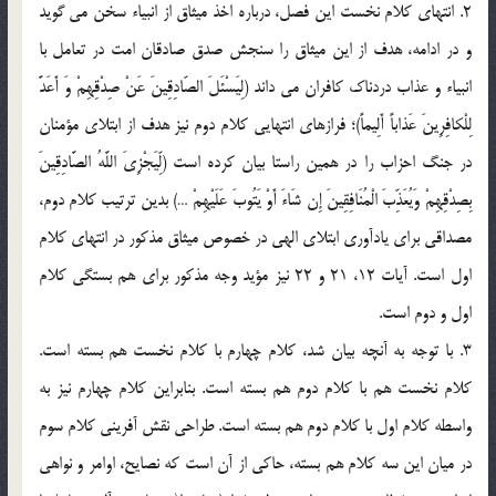
2. انتهاي کلام نخست اين فصل، درباره اخذ ميثاق از انبياء سخن مي گويد
و در ادامه، هدف از اين ميثاق را سنجش صدق صادقان امت در تعامل با
انبياء و عذاب دردناک کافران مي داند (لِيَسْئَلَ الصّادِقِينَ عَنْ صِدْقِهِمْ وَ أَعَدَّ
لِلْکافِرِينَ عَذاباً أَلِيماً)؛ فرازهاي انتهايي کلام دوم نيز هدف از ابتلاي مؤمنان
در جنگ احزاب را در همين راستا بيان کرده است (لِّيَجْزِيَ اللَّهُ الصَّادِقِينَ
بِصِدْقِهِمْ وَيُعَذِّبَ الْمُنَافِقِينَ إِن شَاءَ أَوْ يَتُوبَ عَلَيْهِمْ …) بدين ترتيب کلام دوم،
مصداقي براي يادآوري ابتلاي الهي در خصوص ميثاق مذکور در انتهاي کلام
اول است. آيات 12، 21 و 22 نيز مؤيد وجه مذکور براي هم بستگي کلام
اول و دوم است.
3. با توجه به آنچه بيان شد، کلام چهارم با کلام نخست هم بسته است.
کلام نخست هم با کلام دوم هم بسته است. بنابراين کلام چهارم نيز به
واسطه کلام اول با کلام دوم هم بسته است. طراحي نقش آفريني کلام سوم
در ميان اين سه کلام هم بسته، حاکي از آن است که نصايح، اوامر و نواهي