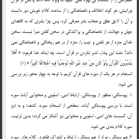
نورانيش، هر گونه اختلاف و ناهماهنگي را از ساحت کلام خويش دور دانست
و آن را لايق نطق پرحجاب بشر معرفي کرد، پس چرا بشري که به اقتضاي
جهل و جهالت، از ناهماهنگي و پراکندگي در سخن گفتن مبرا نيست، سخن
خداي منزه از هر نقص و عيب را، منزه از در هم ريختگي و ناهماهنگي نمي
داند؟ علت اين پندار، تدبر نکردن در قرآن است، چه اينکه خدا فرمود: « أَفَلاَ
يَتَدَبَّرُونَ الْقُرْآنَ وَلَوْ كَانَ مِنْ عِندِ غَيْرِ اللّهِ لَوَجَدُواْ فِيهِ اخْتِلاَفًا كَثِيرًا » (1)
انسجام در هر يک از سوره هاي قرآن کريم با توجه به چهار محور زير بررسي
مي شود:
1. پيوستگي: منظور از پيوستگي، ارتباط ادبي، اسلوبي و محتوايي آيات سوره
است. با بررسي پيوستگي آيات، سطحي از انسجام سوره، کشف؛ و به تبع
آن، گسست هاي ادبي، اسلوبي و محتوايي نيز آشکار مي گردد؛ بدين ترتيب،
سوره کلام بندي مي شود.
2. هم بستگي، مراد از هم بستگي، ارتباط و اشتراک ظاهري کلام هاي سوره