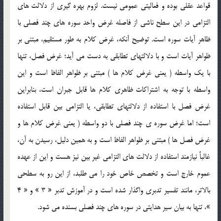
قواعد عقلي بوده و فعاليتي عمومي نيست. لزوم بهره گيري از دلالت هاي
التزامي در اين سطح ناشي از فاصله غرض واحد سوره هاي چند فصلي با
ظاهر آيات سوره است. توضيح آنکه، غرض کلام به طور مستقيم، مبتني بر
ظواهر آيات است و با دلالتهاي تطابقي به دست مي آيد؛ غرض فصل، تنها
با يک واسطه ( يعني غرض کلام ها ) مبتني بر ظواهر الفاظ است و اين
واسطه با توجه به اشتراکات ظاهري کلام ها قابل جبران است، بنابراين
غرض فصل با استفاده از دلالتهاي تطابقي، يا التزامي بين قابل استفاده
است؛ اما غرض سوره ي چند فصلي با دو واسطه ( يعني غرض کلام ها و
غرض فصل ها ) مبتني بر ظواهر الفاظ است و به همين دليل، رسيدن به آن،
غالباً نيازمند استفاده از دلالت هاي التزامي غير بين نيز هست و اين از عهده
عموم خارج است و تخصص خاص خود را مي طلبد، از اين رو به سطحي
بالاتر، مانند تفسير تدبري واگذار شده است و در آموزش تدبر « 3 » و « 4
»، تنها به بيان سير هدايتي در سوره هاي چند فصلي بسنده مي شود.