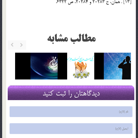
[13] . همان، ح 20283 و 20284، ص 6322.
مطالب مشابه
دیدگاهتان را ثبت کنید