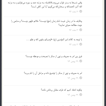
وقتي شب‌ها به بستر خواب مي‌روم بلافاصله سه مرتبه حمد و سوره مي‌خوانم و سه مرتبه
الله اكبر، الحمدالله و سبحان‌الله مي‌گويم آيا اين كافي است؟
2 اسفند 96
وظايف ما در زمان غيبت امام زمان (عج) چيست؟ علائم ظهور چيست؟ و منابعي را
جهت مطالعه معرفي نماييد؟
2 اسفند 96
با توجه به كلام امير المؤمنين (ع): «اوصيكم بتقوي الله و نظم …
2 اسفند 96
فرق بين امر به معروف و نهي از منكر با نصيحت و موعظه چيست؟
29 بهمن 96
امر به معروف و نهي از منكر را توضيح داده و مراحل آن را نام ببريد؟
29 بهمن 96
چگونه انتقاد كنيم كه طرف مقابل پرخاش نكند؟
29 بهمن 96