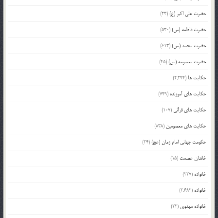
حضرت علی اکبر (ع)
(23)
حضرت فاطمه (س)
(530)
حضرت محمد (ص)
(613)
حضرت معصومه (س)
(45)
حکایت ها
(2,244)
حکایت های آموزنده
(749)
حکایت های قرآنی
(107)
حکایت های معصومین
(838)
حکومت جهانی امام زمان (عج)
(24)
خاندان عصمت
(15)
خانواده
(227)
خانواده
(2,682)
خانواده مهدوی
(22)