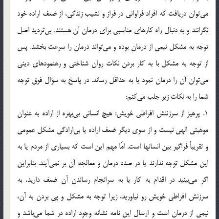
مي‌توان دريافت كه افراد فراواني در فراز و نشيب زندگي، از ضعف اراده خود
نگرانند و به دنبال راه كارهاي مناسبي براي درمان آن هستند. بي‌ترديد اصل
توجه به مشكل نيمي از درمان بوده و مي‌تواند درمان را سرعت بخشد. پس
از توجه به مشكل با به كار بردن نكات روان شناختي و رهنمودهاي ديني
مي‌توان آن را درمان نمود يا به حداقل رساند. در پاسخ به سؤال فوق توجه
شما را به نكات زير جلب مي‌كنم:
1. پرهيز از سرزننش افراطي خويش: هيچ انساني بي‌بهره از اراده به عنوان
موهبتي الهي نيست و از سوي ديگر ضعف اراده يا بي‌ارادگي مشكل عمومي
و تقريباً فراگير بين انسانها است. امّا مهم اين است كه بسياري از مردم يا به
اين مشكل توجه ندارند يا در صدد درمان و معالجه آن بر نمي‌آيند. بنابراين
اگر مي‌بينيد در اقدام به كار يا به سرانجام رساندن آن ضعف داريد، به
سرزنش افراطي خويش رو نياوريد، زيرا توجه به مشكل و پي بردن به آن،
نيمي از درمان است و ارسال اين نامه نشانه وجود اراده در شما مي‌باشد و