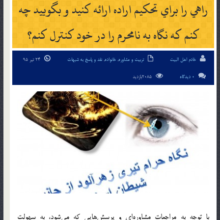
راهي را براي تحكيم اراده ارائه كنيد و بگوييد چه
كنم كه نگاه به نامحرم را در خود كنترل كنم؟
خادم اهل البیت
تربیت و مشاوره
,
خانواده
,
نقد و پاسخ به شبهات
24 تیر 95
0 دیدگاه
2085بازدید
با توجه به مراجعات مشاوره‌اي و پرسش‌هايي كه مي‌شود، به سهولت