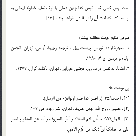
است، پس كسي كه از ترس خدا چنين عملي را ترك نمايد خداوند ايماني به
او عطا كند كه لذت آن را در قلبش خواهد چشيد.[13]
معرفي منابع جهت مطالعه بيشتر:
1. معجزة اراده، نورمن وينست پيل ، ترجمه وجيهة آزرمي، تهران، انجمن
اولياء و مربيان، چ 4، 1380.
2. اعتماد به نفس در ده روز، مجتبي حورايي، تهران، دكلمه گران، 1377.
پي نوشت ها:
[1] . احقاف/35؛ (و اصبر كما صبر اولوالعزم من الرسل).
[2] . خميني، روح الله، چهل حديث، تهران، نشر رجاء، ص 107.
[3] . لقمان/17؛ يا بُنَيَّ اَقِم الصَّلاه و أمُر بالمعروف وَ أنهَ عن المنكر و اَصبِر
علي ما اصابكُ إنّ ذلك من عَزمِ الاموُرِ.