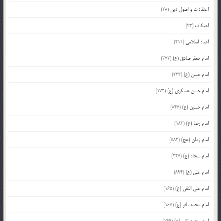
اعتقادات و اصول دین
(28)
اعتکاف
(43)
اعیاد اسلامی
(211)
امام جعفر صادق (ع)
(372)
امام حسن (ع)
(233)
امام حسن عسکری (ع)
(172)
امام حسین (ع)
(847)
امام رضا (ع)
(182)
امام زمان (عج)
(583)
امام سجاد (ع)
(227)
امام علی (ع)
(894)
امام علی النقی (ع)
(165)
امام محمد باقر (ع)
(165)
امام محمد تقی (ع)
(146)