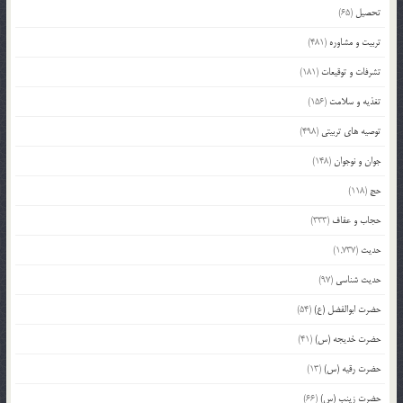
تحصیل
(65)
تربیت و مشاوره
(481)
تشرفات و توقیعات
(181)
تغذیه و سلامت
(156)
توصیه های تربیتی
(498)
جوان و نوجوان
(148)
حج
(118)
حجاب و عفاف
(333)
حدیث
(1,737)
حدیث شناسی
(97)
حضرت ابوالفضل (ع)
(54)
حضرت خدیجه (س)
(41)
حضرت رقیه (س)
(13)
حضرت زینب (س)
(66)