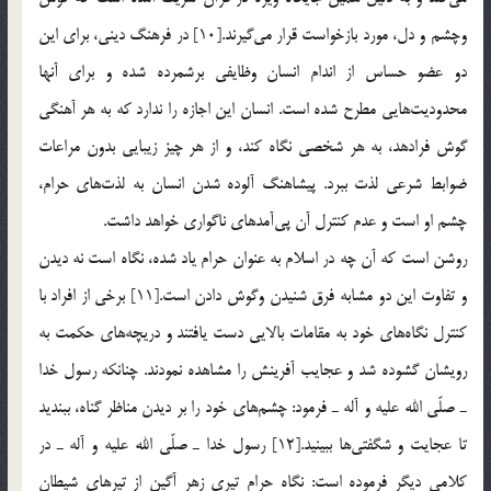
وچشم و دل، مورد بازخواست قرار مي‌گيرند.[10] در فرهنگ ديني، براي اين
دو عضو حساس از اندام انسان وظايفي برشمرده شده و براي آنها
محدوديت‌هايي مطرح شده است. انسان اين اجازه را ندارد كه به هر آهنگي
گوش فرادهد، به هر شخصي نگاه كند، و از هر چيز زيبايي بدون مراعات
ضوابط شرعي لذت ببرد. پيشاهنگ آلوده شدن انسان به لذت‌هاي حرام،
چشم او است و عدم كنترل آن پي‌آمدهاي ناگواري خواهد داشت.
روشن است كه آن چه در اسلام به عنوان حرام ياد شده، نگاه است نه ديدن
و تفاوت اين دو مشابه فرق شنيدن وگوش دادن است.[11] برخي از افراد با
كنترل نگاه‌هاي خود به مقامات بالايي دست يافتند و دريچه‌هاي حكمت به
رويشان گشوده شد و عجايب آفرينش را مشاهده نمودند. چنانكه رسول خدا
ـ صلّي الله عليه و آله ـ فرمود: چشم‌هاي خود را بر ديدن مناظر گناه، ببنديد
تا عجايت و شگفتي‌ها ببينيد.[12] رسول خدا ـ صلّي الله عليه و آله ـ در
كلامي ديگر فرموده است: نگاه حرام تيري زهر آگين از تيرهاي شيطان