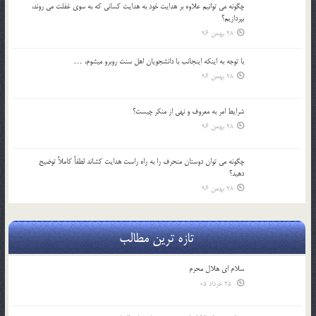
چگونه مي توانيم علاوه بر هدايت خود به هدايت كساني كه به سوي غفلت مي روند،
بپردازيم؟
28 بهمن 96
با توجه به اينكه اينجانب با دانشجويان اهل سنت روبرو مي‎شوم، …
28 بهمن 96
شرايط امر به معروف و نهي از منكر چيست؟
28 بهمن 96
چگونه مي توان دوستان منحرف را به راه راست هدايت كشاند لطفاٌ كاملاً توضيح
دهيد؟
28 بهمن 96
تازه ترین مطالب
سلام ای هلال محرم
25 خرداد 05