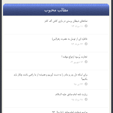
مطالب محبوب
نمادهای شیطان پرستی در بازی کلش آف کلنز
11 مرداد 94
خاطره ای از توسل به حضرت زهرا(س)
23 خرداد 94
تجارت پُرسود ازدواج موقت !
16 شهریور 04
براي اينكه دل پدر و مادر را به دست آوريم و هميشه از ما راضي باشند چكار بايد
بكنيم؟
23 تیر 95
زیارت نامه امام صادق علیه السلام
28 مرداد 95
مراسم شهادت امام صادق (ع) سال 93