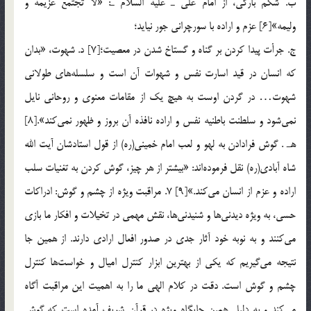
ب. شكم بارگي، از امام علي ـ عليه السّلام ـ: «لا تجتمع عزيمه و
وليمه»[6] عزم و اراده با سورچراني جور نيايد؛
ج. جرأت پيدا كردن بر گناه و گستاخ شدن در معصيت؛[7] د. شهوت، «بدان
كه انسان در قيد اسارت نفس و شهوات آن است و سلسله‌هاي طولاني
شهوت… در گردن اوست به هيچ يك از مقامات معنوي و روحاني نايل
نمي‌شود و سلطنت باطنيه نفس و اراده نافذه آن بروز و ظهور نمي‌كند».[8]
هـ . گوش فرادادن به لهو و لعب امام خميني(ره) از قول استادشان آيت الله
شاه آبادي(ره) نقل فرموده‌اند: «بيشتر از هر چيز، گوش كردن به تغنيات سلب
اراده و عزم از انسان مي‌كند.»[9] 7. مراقبت ويژه از چشم و گوش: ادراكات
حسي، به ويژه ديدني‌ها و شنيدني‌ها، نقش مهمي در تخيلات و افكار ما بازي
مي‌كنند و به نوبه خود آثار جدي در صدور افعال ارادي دارند. از همين جا
نتيجه مي‌گيريم كه يكي از بهترين ابزار كنترل اميال و خواست‌ها كنترل
چشم و گوش است. دقت در كلام الهي ما را به اهميت اين مراقبت آگاه
مي‌كند و به دليل همين جايگاه ويژه در قرآن شريف آمده است كه گوش