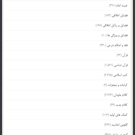
غیبت امام
(291)
فضایل اخلاقی
(183)
فضایل و رذایل اخلاقی
(168)
فضایل و ویژگی ها
(10)
فقه و احکام شرعی
(340)
قرآن
(23)
قرآن شناسی
(1,861)
کتب اسلامی
(2,295)
کرامات و معجزات
(9)
کلام جاودان
(2,293)
کلام جدید
(34)
کمک های اولیه
(116)
گلچین احادیث
(372)
گنجینه معارف
(495)