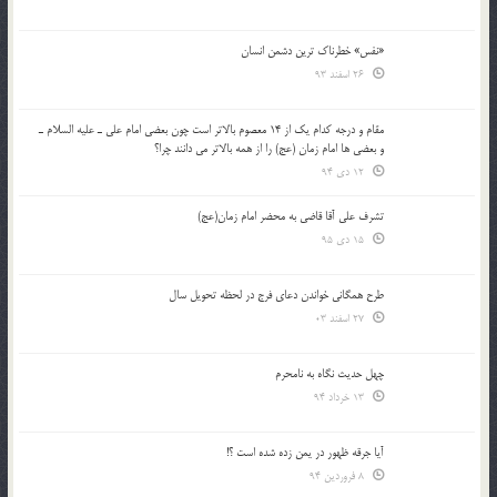
«نفس» خطرناک ترین دشمن انسان
26 اسفند 93
مقام و درجه كدام يك از 14 معصوم بالاتر است چون بعضي امام علي ـ عليه السلام ـ
و بعضي ها امام زمان (عج) را از همه بالاتر مي دانند چرا؟
12 دی 94
تشرف علي آقا قاضي به محضر امام زمان(عج)
15 دی 95
طرح همگانی خواندن دعای فرج در لحظه تحویل سال
27 اسفند 03
چهل حدیث نگاه به نامحرم
13 خرداد 94
آیا جرقه ظهور در یمن زده شده است ؟!
8 فروردین 94