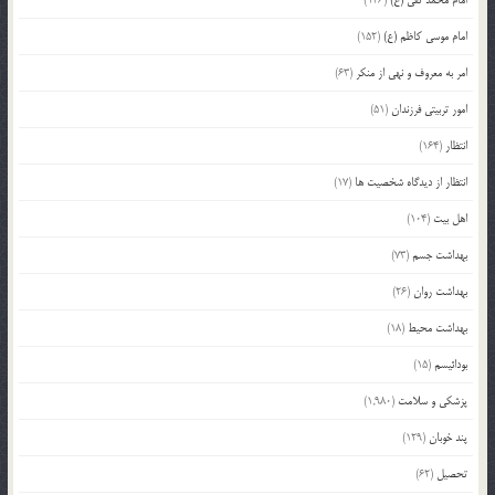
امام موسی کاظم (ع)
(152)
امر به معروف و نهی از منکر
(63)
امور تربیتی فرزندان
(51)
انتظار
(164)
انتظار از دیدگاه شخصیت ها
(17)
اهل بیت
(104)
بهداشت جسم
(73)
بهداشت روان
(26)
بهداشت محیط
(18)
بودائیسم
(15)
پزشکی و سلامت
(1,980)
پند خوبان
(129)
تحصیل
(62)