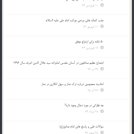
10 فروردین 94
جذب کمک های مردمی موکب امام علی علیه السلام
11 شهریور 96
50 نکته برای ازدواج موفق
16 فروردین 94
اجتماع عظیم صادقیون در آستان مقدس امامزاده سید جلال الدین اشرف سال 1396
29 تیر 96
احادیث معصومین درباره ترک نماز و سهل انگاری در نماز
29 آذر 95
چه نظراتی در مورد دجال وجود دارد؟
28 مرداد 94
سوالات طبی و پاسخ های امام صادق(ع)
28 اسفند 93