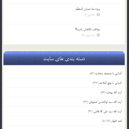
ویژه ماه شعبان المعظّم
28 دی 04
مواظب نگاهتان باشید!!!
18 اسفند 93
دسته بندی های سایت
آشنایی با صحیفه سجادیه
(56)
آشنایی با نهج البلاغه
(392)
آیت الله بهجت
(54)
آیت الله سید ابوالحسن اصفهانی
(43)
آیت الله سید علی آقا قاضی
(42)
ائمه اطهار
(5,038)