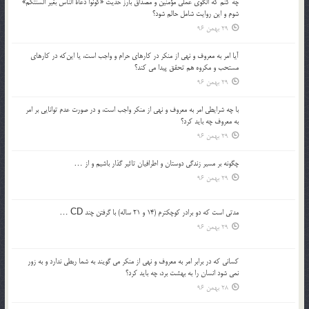
چه كنم كه الگوي عملي مؤمنين و مصداق بارز حديث «كونوا دعاة الناس بغير السنتكم»
شوم و اين روايت شامل حالم شود؟
29 بهمن 96
آيا امر به معروف و نهي از منكر در كارهاي حرام و واجب است، يا اين‌كه در كارهاي
مستحب و مكروه هم تحقق پيدا مي كند؟
29 بهمن 96
با چه شرايطي امر به معروف و نهي از منکر واجب است، و در صورت عدم توانايي بر امر
به معروف چه بايد کرد؟
29 بهمن 96
چگونه بر مسير زندگي دوستان و اطرافيان تاثير گذار باشيم و از …
29 بهمن 96
مدتي است كه دو برادر كوچكترم (14 و 21 ساله) با گرفتن چند CD …
29 بهمن 96
كساني كه در برابر امر به معروف و نهي از منكر مي گويند به شما ربطي ندارد و به زور
نمي شود انسان را به بهشت برد، چه بايد كرد؟
28 بهمن 96