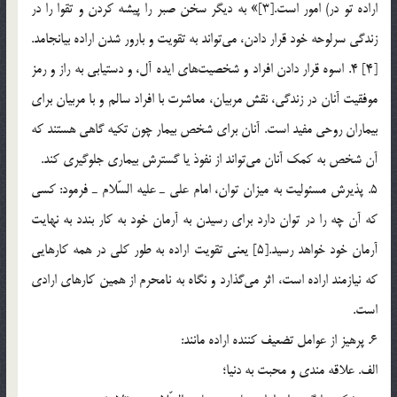
اراده تو در) امور است.[3]» به ديگر سخن صبر را پيشه كردن و تقوا را در
زندگي سرلوحه خود قرار دادن، مي‌تواند به تقويت و بارور شدن اراده بيانجامد.
[4] 4. اسوه قرار دادن افراد و شخصيت‌هاي ايده آل، و دستيابي به راز و رمز
موفقيت آنان در زندگي، نقش مربيان، معاشرت با افراد سالم و با مربيان براي
بيماران روحي مفيد است. آنان براي شخص بيمار چون تكيه گاهي هستند كه
آن شخص به كمك آنان مي‌تواند از نفوذ يا گسترش بيماري جلوگيري كند.
5. پذيرش مسئوليت به ميزان توان، امام علي ـ عليه السّلام ـ فرمود: كسي
كه آن چه را در توان دارد براي رسيدن به آرمان خود به كار بندد به نهايت
آرمان خود خواهد رسيد.[5] يعني تقويت اراده به طور كلي در همه كارهايي
كه نيازمند اراده است، اثر مي‌گذارد و نگاه به نامحرم از همين كارهاي ارادي
است.
6. پرهيز از عوامل تضعيف كننده اراده مانند:
الف. علاقه مندي و محبت به دنيا؛