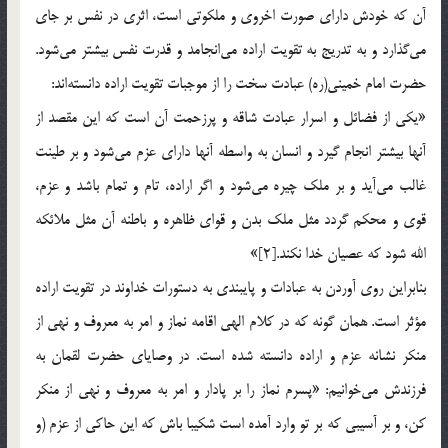
آن كه خودش داراي صورت اخروي و ملكوتي است، اثري در نفس بر جاي
مي‌گذارد و به تدريج به تقويت اراده مي‌انجامد و قدرت نفس بيشتر مي‌شود.
حضرت امام خميني(ره) عبادت سخت را از موجبات تقويت اراده دانسته‌اند:
«يكي از فضائل و اسرار عبادت شاقه و پرزحمت آن است كه اين مقصد از
آنها بيشتر انجام گيرد و انسان به واسطه آنها داراي عزم مي‌شود و بر طينت
غالب مي‌آيد و بر ملك چيره مي‌شود و اگر اراده، تام و تمام باشد و عزم،
قوي و محكم گردد مثل ملك بدن و قواي ظاهره و باطنه آن مثل ملائكه
الله شود كه عصيان خدا نكند.[2]»
بنابراين روي آوردن به عبادات و پايبندي به دستورات خداوند در تقويت اراده
مؤثر است. همان گونه كه در كلام الهي اقامه نماز و امر به معروف و نهي از
منكر نشانه عزم و اراده دانسته شده است. در وصاياي حضرت لقمان به
فرزندش مي‌خوانيم: «پسرم نماز را بر پادار و امر به معروف و نهي از منكر
كن، و بر آسيبي كه بر تو وارد آمده است شكيبا باش كه اين حاكي از عزم (و