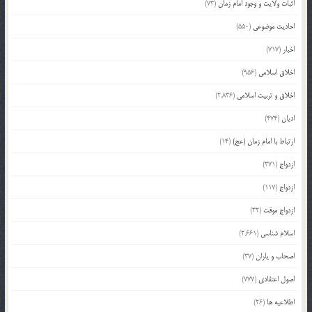
اثبات ولایت و وجود امام زمان
(73)
احادیث موضوعی
(550)
اخبار
(717)
اخلاق اسلامی
(956)
اخلاق و تربیت اسلامی
(2,836)
ادیان
(474)
ارتباط با امام زمان (عج)
(14)
ازدواج
(371)
ازدواج
(117)
ازدواج موقت
(32)
اسلام شناسی
(2,661)
اصحاب و یاران
(37)
اصول اعتقادی
(777)
اطلاعیه ها
(26)