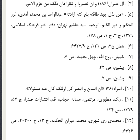
[4] . آل عمران/186؛ و ان تصبروا و تتقوا فان ذلك من عزم الامور.
[5] . «من بذل جهد طاقته بلغ كنه ارادته» عبدالواحد بن محمد، آمدي، غرر
الحكم و درر الكلم، ترجمه سيد هاشم تهران: دفتر نشر فرهنگ اسلامي،
1379، چ 3، ج 1، ص 178.
[6] . همان ج2، ص 121، ح 6427/9.
[7] . خميني، روح الله، چهل حديث، ص 7.
[8] . پيشين، ص 22.
[9] . پيشين، ص 7.
[10] . اسراء/36؛ «ان السمع و البصر كل اولئك كان عنه مسئولا».
[11] . ر.ك: مطهري، مرتضي، مسأله حجاب، قم، انتشارات صدرا، چ 52،
1379، ص 124.
[12] . محمدي ري شهري، محمد، ميزان الحكمه، ج 13، ح 20300، ص
6326.