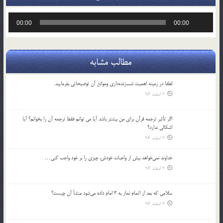
پخش‌کننده
00:00
00:00
صوت
مطالب مشابه
لطفا در زمينه اهميت شب‌زنده‌داري وموانع آن توضيحاتي بفرماييد.
2 اسفند 96
اگر تأثير ترجمه قرآن براي من بيشتر باشد آيا مي توانم فقط ترجمه آن را بخوانم؟ آيا
اشكالي ندارد؟
2 اسفند 96
خداوند نمي‌خواهد بيش از واجبات خودش، چيزي را بر خود واجب كني…
2 اسفند 96
سلامي كه بعد از اتمام نماز به 3 امام داده مي‌شود منشأ آن چيست؟
2 اسفند 96