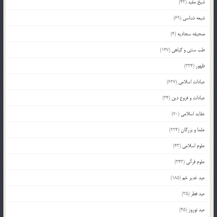
شیخ مفید
(42)
شیعه شناسی
(69)
صحیفه سجادیه
(4)
طب سنتی و گیاهی
(147)
ظهور
(334)
عبادات اسلامی
(627)
عبادات و فروع دین
(34)
عقاید اسلامی
(70)
علما و بزرگان
(224)
علوم اسلامی
(43)
علوم قرآنی
(343)
عید غدیر خم
(185)
عید فطر
(35)
عید نوروز
(45)