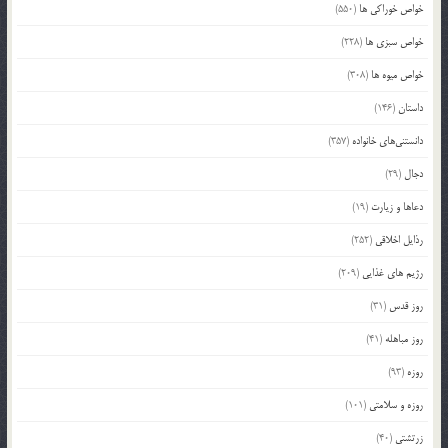
خواص خوراکی ها
(550)
خواص سبزی ها
(228)
خواص میوه ها
(308)
داستان
(146)
دانستنی‌های خانواده
(357)
دجال
(29)
دعاها و زیارت
(19)
رذایل اخلاقی
(252)
رژیم های غذایی
(209)
روز قدس
(31)
روز مباهله
(41)
روزه
(93)
روزه و سلامتی
(101)
زرتشتی
(40)