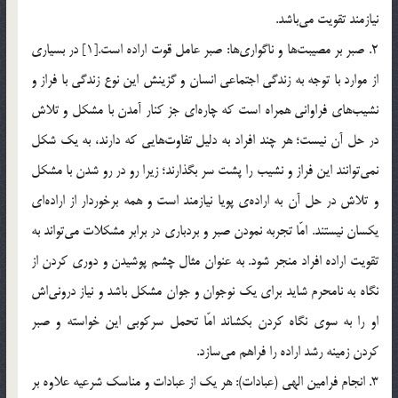
نيازمند تقويت مي‌باشد.
2. صبر بر مصيبت‌ها و ناگواري‌ها: صبر عامل قوت اراده است.[1] در بسياري
از موارد با توجه به زندگي اجتماعي انسان و گزينش اين نوع زندگي با فراز و
نشيب‌هاي فراواني همراه است كه چاره‌اي جز كنار آمدن با مشكل و تلاش
در حل آن نيست؛ هر چند افراد به دليل تفاوت‌هايي كه دارند، به يك شكل
نمي‌توانند اين فراز و نشيب را پشت سر بگذارند؛ زيرا رو در رو شدن با مشكل
و تلاش در حل آن به اراده‌ي پويا نيازمند است و همه برخوردار از اراده‌اي
يكسان نيستند. امّا تجربه نمودن صبر و بردباري در برابر مشكلات مي‌تواند به
تقويت اراده افراد منجر شود. به عنوان مثال چشم پوشيدن و دوري كردن از
نگاه به نامحرم شايد براي يك نوجوان و جوان مشكل باشد و نياز دروني‌اش
او را به سوي نگاه كردن بكشاند امّا تحمل سركوبي اين خواسته‌ و صبر
كردن زمينه رشد اراده را فراهم مي‌سازد.
3. انجام فرامين الهي (عبادات): هر يك از عبادات و مناسك شرعيه علاوه بر