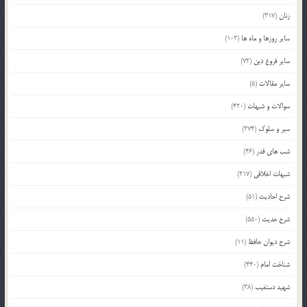
زنان
(317)
سایر روزها و ماه ها
(103)
سایر فروع دین
(72)
سایر مقالات
(5)
سوالات و شبهات
(420)
سیر و سلوک
(274)
شب های قدر
(46)
شبهات اخلاقی
(217)
شرح احادیث
(51)
شرح حدیث
(550)
شرح دیوان حافظ
(11)
شناخت امام
(440)
شهید دستغیب
(38)