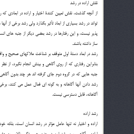
نقش اراده در رشد
از آنچه گذشت، نقش تعيين كنندة اختيار و اراده در ابعادي كه 
تواند در رشد بسياري از ابعاد تأثير بگذارد ولي رشد برخي از آنه
پذير نيست، و اين رفتارها در رشد بعضي ديگر از جنبه هاي
ساز داشته باشند.
رشد در ابعاد دستة اول متوقف بر شناخت ملاكهاي صحيح و واقع
بنابراين رفتاري كه از روي آگاهي و بينش انجام نگيرد، از نظ
جنبه هايي كه در گروه دوم جاي گرفته اند هر چند بدون آگاهي 
رشد دادن آنها آگاهانه و به گونه اي فعال عمل مي كنند، برخ
آگاهانه، قابل دسترسي نيست.
رشد اراده
اراده و اختيار نه تنها عامل مؤثر در رشد انسان است، بلكه خ