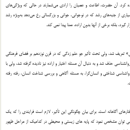
فاده كرد. آن حضرت، اطاعت و عصيان را ارادي مي‌شمارند در حالي كه ويژگي‌هاي
يك و فيزيولوژيك را از قلمرو اختيار خارج مي‌كنند.[3] بسياري از جنبه‌هاي رشد كه در نوجواني، جواني و بزرگسالي رخ مي‌دهد به‌ويژه رشد
يرد، بلكه برخي از آنها بدون اراده، معنا پيدا نمي كند.
ي» تعريف شد، ولي تحت تأثير جو علم زدگي كه در قرن نوزدهم بر فضاي فرهنگي
ناسي حذف شد و به دنبال آن مسئله اختيار و اراده نيز ناديده گرفته شد، ولي با
واشناسي شناختي و انسان‌گرا، به مسئله آگاهي و بررسي شناخت انسان، رفته رفته
.
رفتارهاي آگاهانه است. براي بيان چگونگي اين تأثير، لازم است فرايندي را كه يك
نگاه مي توان مشخص نمود كه پايه هاي زيستي و محيطي در كداميك از مراحل ظهور