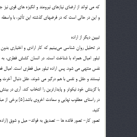
كه مي تواند از ارضاي نيازهاي نيرومند و انگيزه هاي قوي نيز جلو
و اين در حالي است كه در فرضهاي گذشته اين تأثير، با واسطه ب
تبيين ديگر از اراده
در تحليل روان شناسي مي‌بينيم كه كار ارادي و اختياري بدون
تبلور اميال همراه با شناخت است. در انسان كشش فطري، به ا
نفس منتهي مي شود. پس اراده تبلور ميل فطري است. اميال فطر
نيستند و عقل و نفس با هم درگير مي شوند، عقل دنبال آخرت و
با گزينش خود نيكوتر و پايدارترين را انتخاب كند. آري در بينش
در راستاي مطلوب نه
كنيد.
تصور كار- تصور فائده ها – تصديق به فوائد- ميل و شوق (اراده ت