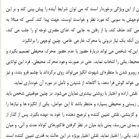
ان از اين ويژگي برخوردار است كه مي توان شرايط آينده را پيش بيني كند و بر اين
توجهش به سويي كه مورد نظر و خواست اوست، جهت پيدا كند. كسي كه مبتلا به
ي كند حذف كند، يا از رفتن به جايي كه غذاي مضري توجه او را جلب مي كند،
ون آنكه يك نياز دروني يا محرك خارجي خاص، چنين توجهي را برانگيزد.
ن بر اين‌كه شخص مي تواند دربارة حضور يا عدم حضور محرك محيطي تصميم بگيرد و
 محيط، يكي را انتخاب نمايد، حتي در صورت وجود محرك محيطي، فرد اين توانايي
گام روبرو شدن با منظره‌اي شهوت انگيز مي‌تواند روي برگرداند يا چشم فرو بندد، و نيز
مي خواند گوش فرا دهد، يا آگاهانه از شنيدن و تأمل در مورد آن خودداري نمايد.
ند، نقش اراده و اختيار با روشني بيشتري نمايان مي‌شود. در چنين موقعيتي شخص بايد
زيستي و محيطي بسپارد و متنظر باشد تا اين عوامل، يكي از انگيزه ها و نيازها را
 و گزينشي، نقش تعيين كننده و ترجيح دهنده را خود به عهده بگيرد. پس از گذار از
اب بعدي مي‌رسد، يعني بايد ميان در نظر گرفتن فاكتورهاي كوتاه مدت و آني، و ميان
ند، يكي را اختيار نمايد. نقش اختيار بويژه در اين حالت به قدري تعيين كننده است