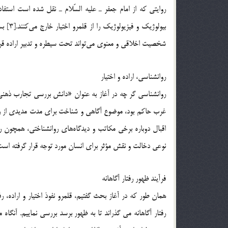
روايتي كه از امام جعفر ـ عليه السّلام ـ نقل شده است است
بيولوژ
شخصيت اخلاقي و معنوي مي‌تواند تحت سيطره و تدبير اراده قرار گ
روانشناسي، اراده و اختيار
روانشناسي گر چه در آغاز به عنوان «دانش بررسي تجارب ذهن
غرب حاكم بود، موضوع آگاهي و شناخت براي مدت مديدي از روانش
اقبال دوباره برخي مكاتب و ديدگاه‌هاي روانشناختي، همچون ر
نوعي دخالت و نقش مؤثر براي انسان مورد توجه قرار گرفته است
فرآيند ظهور رفتار آگاهانه
همان طور كه در آغاز بحث گفتيم، قلمرو نفوذ اختيار و اراده، 
رفتار آگاهانه مي گذراند تا به ظهور برسد بررسي نماييم. آ