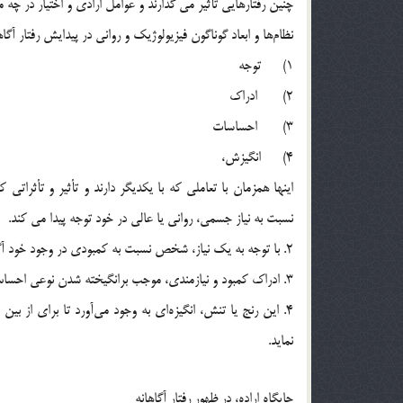
چنين رفتارهايي تأثير مي گذارند و عوامل ارادي و اختيار در چه 
نظام‌ها و ابعاد گوناگون فيزيولوژيك و رواني در پيدايش رفتار آگاه
1) توجه
2) ادراک
3) احساسات
4) انگيزش،
نسبت به نياز جسمي، رواني يا عالي در خود توجه پيدا مي كند.
2. با توجه به يك نياز، شخص نسبت به كمبودي در وجود خود آگاه مي‌شود و آن را ادراك مي نمايد.
3. ادراك كمبود و نيازمندي، موجب برانگيخته شدن نوعي احساس رنج يا تنش مي گردد.
4. اين رنج يا تنش، انگيزه‌اي به وجود مي‌آورد تا براي از
نمايد.
جايگاه اراده، در ظهور رفتار آگاهانه ِِ