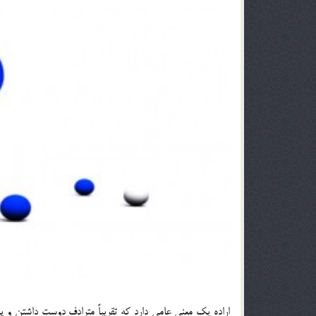
اراده يك معني عامي دارد كه تقريباً مترادف دوست داشتن و 