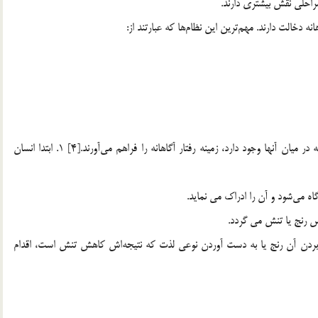
مراحلي نقش بيشتري دارند.
انه دخالت دارند. مهم‌ترين اين نظام‌ها كه عبارتند از:
اینها همزمان با تعاملي كه با يكديگر دارند و تأثير و تأثراتي كه در ميان آنها وجود دارد، زمينه رفتار آگاهانه را فراهم مي‌آورند.[4] 1. ابتدا انسان
 بين بردن آن رنج يا به دست آوردن نوعي لذت كه نتيجه‌اش كاهش تنش است، اقدام