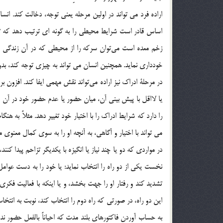
اراده فرد مي تواند در اولين مرحله يعني توجه، دخالت كند. انس
اساس قادر است شرايط محيطي را به گونه اي ترتيب دهد كه 
زخم معده است مي‌توان سركه را از محيطي كه در آن زندگي م
خودداري نمايد. همچنين انسان مي تواند به چيزي توجه كند، بد
در مرحلة ادراك نيز اراده مي‌تواند نقش مهمي ايفا كند. افزو
يا لااقل با پيش بيني آن، ميان حضور يا عدم حضور خود در آن
را دارد كه شرايط ادراك را با اختيار خود تغيير دهد. مثلاً به هن
مي تواند با اختيار و آگاهي، به آنچه او را به سوي كمال معنوي 
در مواردي كه دو يا چند نياز يا انگيزه با يكديگر تزاحم پيدا كن
نخست يكي از دو راه را انتخاب نمايد: يا خود را به دست عوامل 
تشديد كند و رفتار او را جهت بخشد، و يا اينكه با فعاليت فكري
اين دو راه، در صورتي كه راه دوم را انتخاب كند، نوبت به انتخ
به حساب آوردن فاكتورهاي بلند مدت كه احياناً بالفعل حضور ندار