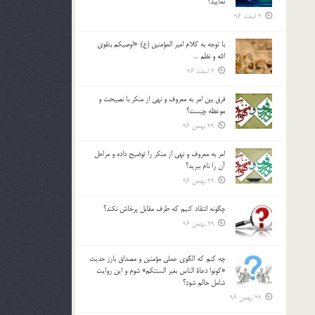
نماييد؟
2 اسفند 96
با توجه به كلام امير المؤمنين (ع): «اوصيكم بتقوي
الله و نظم …
2 اسفند 96
فرق بين امر به معروف و نهي از منكر با نصيحت و
موعظه چيست؟
29 بهمن 96
امر به معروف و نهي از منكر را توضيح داده و مراحل
آن را نام ببريد؟
29 بهمن 96
چگونه انتقاد كنيم كه طرف مقابل پرخاش نكند؟
29 بهمن 96
چه كنم كه الگوي عملي مؤمنين و مصداق بارز حديث
«كونوا دعاة الناس بغير السنتكم» شوم و اين روايت
شامل حالم شود؟
29 بهمن 96