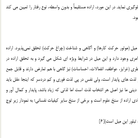
گيري نمايد. در اين مورد، اراده مستقيماً و بدون واسطه، نوع رفتار را تعيين مي كند
ود.
 ميل (موتور حركت كارها) و آگاهي و شناخت (چراغ حركت) تحقق نمي‌پذيرد. اراده
مري وجود دارد و اين ميل در شرايط ويژه اي شكل مي گيرد و به تحقق اراده در
ي (غرايز، عواطف، انفعالات، احساسات) نيز گاهي با هم تعارض دارند و قابل جمع
 لذت هاي پايدار است، ولي نفس در پي لذت فوري و كم دردسر كه اينجا عقل بايد
 ديني ما نيز اصل هر انتخاب لذت است اما لذتي كه زياد باشد، پايدار و كمال آور و
ايي و سعادت اخروي باشد.[5] برخي از مبادي اراده از سنخ علوم است و برخي از سنخ ساير كيفيات نفساني؛ به نمودار زير توج
بلور اين ميل است)[6]