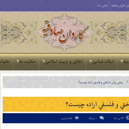
ان کاروان صادقیه
تماس با ما
یث
اسلام شناسی
اخلاق و تربیت اسلامی
حکایت ها
خانواده
مباني روان شناختي و فلسفي اراده چيست؟
اختي و فلسفي اراده چيست؟
24 تیر 95
0 دیدگاه
1857بازدید