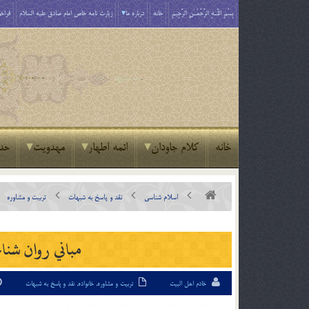
بِسْمِ اللَّـهِ الرَّحْمَـٰنِ الرَّحِيمِ
خانه
درباره ما
زیارت نامه خاص امام صادق علیه السلام
فراخو
خانه
کلام جاودان
ائمه اطهار
مهدویت
حد
اسلام شناسی
نقد و پاسخ به شبهات
تربیت و مشاوره
مباني روان شن
خادم اهل البیت
تربیت و مشاوره
,
خانواده
,
نقد و پاسخ به شبهات