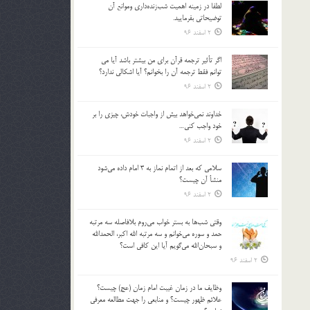
لطفا در زمينه اهميت شب‌زنده‌داري وموانع آن
بالا
توضيحاتي بفرماييد.
و
2 اسفند 96
پایین
استفاده
اگر تأثير ترجمه قرآن براي من بيشتر باشد آيا مي
کنید.
توانم فقط ترجمه آن را بخوانم؟ آيا اشكالي ندارد؟
2 اسفند 96
خداوند نمي‌خواهد بيش از واجبات خودش، چيزي را بر
خود واجب كني…
2 اسفند 96
سلامي كه بعد از اتمام نماز به 3 امام داده مي‌شود
منشأ آن چيست؟
2 اسفند 96
وقتي شب‌ها به بستر خواب مي‌روم بلافاصله سه مرتبه
حمد و سوره مي‌خوانم و سه مرتبه الله اكبر، الحمدالله
و سبحان‌الله مي‌گويم آيا اين كافي است؟
2 اسفند 96
وظايف ما در زمان غيبت امام زمان (عج) چيست؟
علائم ظهور چيست؟ و منابعي را جهت مطالعه معرفي