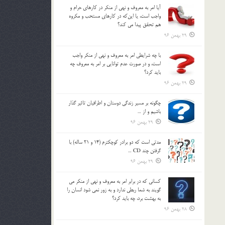
آيا امر به معروف و نهي از منكر در كارهاي حرام و
واجب است، يا اين‌كه در كارهاي مستحب و مكروه
هم تحقق پيدا مي كند؟
29 بهمن 96
با چه شرايطي امر به معروف و نهي از منکر واجب
است، و در صورت عدم توانايي بر امر به معروف چه
بايد کرد؟
29 بهمن 96
چگونه بر مسير زندگي دوستان و اطرافيان تاثير گذار
باشيم و از …
29 بهمن 96
مدتي است كه دو برادر كوچكترم (14 و 21 ساله) با
گرفتن چند CD …
29 بهمن 96
كساني كه در برابر امر به معروف و نهي از منكر مي
گويند به شما ربطي ندارد و به زور نمي شود انسان را
به بهشت برد، چه بايد كرد؟
28 بهمن 96