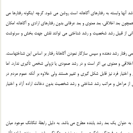
رشد آنها وابسته به رفتارهاي آگاهانه است روشن مي شود. گرچه اينگونه رفتارها مي
ا همچون بعد اخلاقي، بعد معنوي و بعد عرفاني بدون رفتارهاي ارادي و آگاهانه امكان
 انساني از قبيل رشد شخصيت و رشد شناختي مي توانند نقش جهت بخش و سرنوشت
ي رفتار رشد دهنده و سپس سازگار نمودن آگاهانة رفتار بر اساس اين شناختهاست.
ر اخلاقي و معنوي بي اثر است و در رشد صعودي يا نزولي شخص تأثيري ندارد. اما
و اختيار فرد نيز قابل شكل گيري و تغيير هستند ولي علاوه بر آنكه عموم مردم در
ي از مراحل و مراتب رشد شناختي و رشد شخصيت بدون دخالت اراده آزاد و اختيار
ود به عنوان يك بعد رشد يابنده مطرح مي باشد. به دليل رابطة تنگانگ موجود ميان