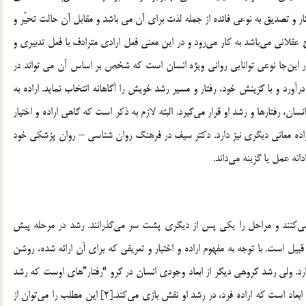
ر و تصديق به نوعي فائده از جمله لذت براي آن مي باشد و مقابل آن حالت تحيّر و
قلاني مي‌باشد به كار مي‌رود و در اين معني فعل ارادي مترادف با فعل تدبيري و
تذاذي خاص است.[1] منظور از اراده در اين‌جا نوعي توانايي رواني ويژه انسان است كه شخص بر اساس آن مي تواند در
د و با گزينش خود، رفتار و مسير رشد خويش را آگاهانه انتخاب نمايد. اراده به
نسان، رفتارها و رشد او قرار مي‌گيرد. البته لازم به ذكر است كه گاهي اراده و اختيار
اراده معاني ديگري نيز دارد. دكتر سيف در فرهنگ روان شناسي – روان پزشكي خود
 مي‌كنند و مراحل را يكي پس از ديگري پشت سر مي‌گذرانند. رشد در مرحله پيش
ل است. با توجه به مفهوم اراده و اختيار و تعريفي كه براي آن ارائه شده، روشن
ندارد. ولي رشد گروهي ديگر از ابعاد وجودي انسان در گرو “رفتار”هاي اوست كه رشد
اين جنبه‌ها مي‌تواند به گونه‌اي آگاهانه تحقق پذيرد، و در همين ابعاد است كه اراده فرد، در رشد او نقش بازي مي‌كند.[2] اين مطلب را مي‌توان از