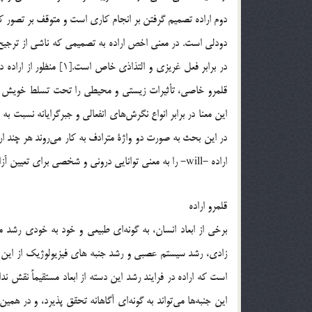
دوم اراده تصميم گرفتن بر انجام كاري است و متوقف بر تصور كا
دودلي است. در معني اخص اراده به تصميمي كه ناشي از ترجيح ع
در برابر فعل غريزي و ال
قلمرو خاصي، تأثيرات زيستي و محيطي را تحت تسلط خويش درآور
اين معنا در برابر انواع نگرش‌هاي انفعالي و جبرگرايانه نسبت به ا
در اين بحث به صورت دو واژة مترادف به كار مي‌روند هر چند 
اراده -will- را به معني توانايي دروني و شخصي براي تعيين آزادانه عمل يا گزينه مي‌داند.
قلمرو اراده
برخي از ابعاد انسان، به گونه‌اي طبيعي و خود به خودي رشد
زادي، رشد سيستم عصبي و رشد جنبه هاي فيزيولوژيك از اين قبي
است كه اراده در فرايند رشد اين دسته از ابعاد مستقيماً نقش 