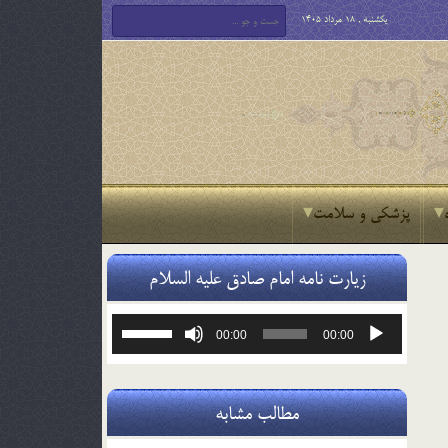
یکشنبه , 18 مرداد 1405
پزشکی و سلامت
زیارت نامه امام صادق علیه السلام
پخش‌کننده
برای
00:00
00:00
صوت
افزایش
یا
کاهش
صدا
مطالب مشابه
از
کلیدهای