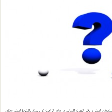
پسنديدن است و يك كيفيت نفساني در برابر كراهت (و ناپسند داشتن) است. معناي