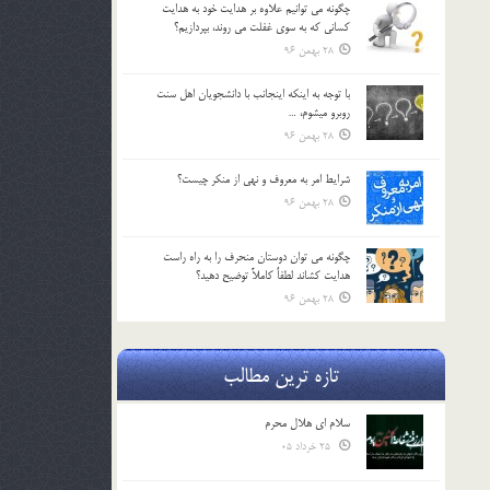
چگونه مي توانيم علاوه بر هدايت خود به هدايت
كساني كه به سوي غفلت مي روند، بپردازيم؟
28 بهمن 96
با توجه به اينكه اينجانب با دانشجويان اهل سنت
روبرو مي‎شوم، …
28 بهمن 96
شرايط امر به معروف و نهي از منكر چيست؟
28 بهمن 96
چگونه مي توان دوستان منحرف را به راه راست
هدايت كشاند لطفاٌ كاملاً توضيح دهيد؟
28 بهمن 96
تازه ترین مطالب
سلام ای هلال محرم
25 خرداد 05