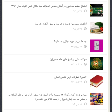
اجتماع عظیم صادقیون در آستان مقدس امامزاده سید جلال الدین اشرف سال 1396
29 تیر 96
احادیث معصومین درباره ترک نماز و سهل انگاری در نماز
29 آذر 95
چه نظراتی در مورد دجال وجود دارد؟
28 مرداد 94
سوالات طبی و پاسخ های امام صادق(ع)
28 اسفند 93
«نفس» خطرناک ترین دشمن انسان
26 اسفند 93
مقام و درجه كدام يك از 14 معصوم بالاتر است چون بعضي امام علي ـ عليه السلام ـ
و بعضي ها امام زمان (عج) را از همه بالاتر مي دانند چرا؟
12 دی 94