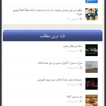
چگونه مي توان دوستان منحرف را به راه راست هدايت كشاند لطفاٌ كاملاً توضيح
دهيد؟
28 بهمن 96
تازه ترین مطالب
سلام ای هلال محرم
25 خرداد 05
منزل به منزل با کاروان حسین بن علی علیه السلام
25 خرداد 05
پاسخ امام زمان علیه السلام به چند شبهه عاشورایی
25 خرداد 05
من سرزمین کربلا
25 خرداد 05