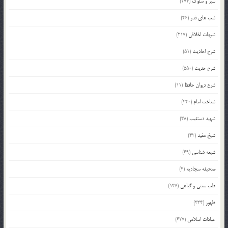
سیر و سلوک
(274)
شب های قدر
(46)
شبهات اخلاقی
(217)
شرح احادیث
(51)
شرح حدیث
(550)
شرح دیوان حافظ
(11)
شناخت امام
(440)
شهید دستغیب
(38)
شیخ مفید
(42)
شیعه شناسی
(69)
صحیفه سجادیه
(4)
طب سنتی و گیاهی
(147)
ظهور
(334)
عبادات اسلامی
(627)