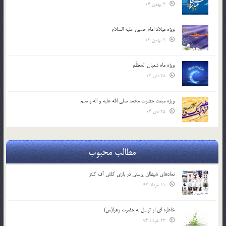
2 بهمن 04
ویژه میلاد امام حسین علیه السلام
2 بهمن 04
ویژه ماه شعبان المعظّم
28 دی 04
ویژه مبعث حضرت محمد صلی الله علیه و اله و سلم
25 دی 04
مطالب محبوب
نمادهای شیطان پرستی در بازی کلش آف کلنز
11 مرداد 94
خاطره ای از توسل به حضرت زهرا(س)
23 خرداد 94