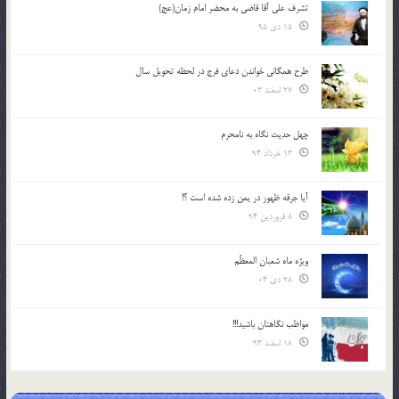
تشرف علي آقا قاضي به محضر امام زمان(عج)
15 دی 95
طرح همگانی خواندن دعای فرج در لحظه تحویل سال
27 اسفند 03
چهل حدیث نگاه به نامحرم
13 خرداد 94
آیا جرقه ظهور در یمن زده شده است ؟!
8 فروردین 94
ویژه ماه شعبان المعظّم
28 دی 04
مواظب نگاهتان باشید!!!
18 اسفند 93