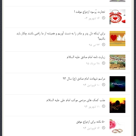
تجارت پُرسود ازدواج موقت !
16 شهریور 04
براي اينكه دل پدر و مادر را به دست آوريم و هميشه از ما راضي باشند چكار بايد
بكنيم؟
23 تیر 95
زیارت نامه امام صادق علیه السلام
28 مرداد 95
مراسم شهادت امام صادق (ع) سال 93
10 فروردین 94
جذب کمک های مردمی موکب امام علی علیه السلام
11 شهریور 96
50 نکته برای ازدواج موفق
16 فروردین 94