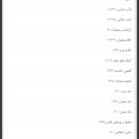
قرآن شناسی
(1,861)
کتب اسلامی
(2,295)
کرامات و معجزات
(9)
کلام جاودان
(2,293)
کلام جدید
(34)
کمک های اولیه
(116)
گلچین احادیث
(372)
گنجینه معارف
(495)
ماه رجب
(20)
ماه رمضان
(176)
ماه شعبان
(20)
ماهها و روزهای خاص
(745)
مبانی اعتقادی
(20)