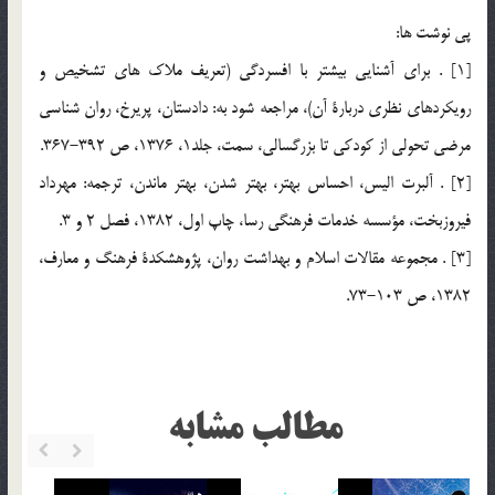
پي نوشت ها:
[1] . براي آشنايي بيشتر با افسردگي (تعريف ملاك هاي تشخيص و
رويكردهاي نظري دربارة آن)، مراجعه شود به: دادستان، پريرخ، روان شناسي
مرضي تحولي از كودكي تا بزرگسالي، سمت، جلد1، 1376، ص 392-367.
[2] . آلبرت اليس، احساس بهتر، بهتر شدن، بهتر ماندن، ترجمه: مهرداد
فيروزبخت، مؤسسه خدمات فرهنگي رسا، چاپ اول، 1382، فصل 2 و 3.
[3] . مجموعه مقالات اسلام و بهداشت روان، پژوهشكدة فرهنگ و معارف،
1382، ص 103-73.
مطالب مشابه