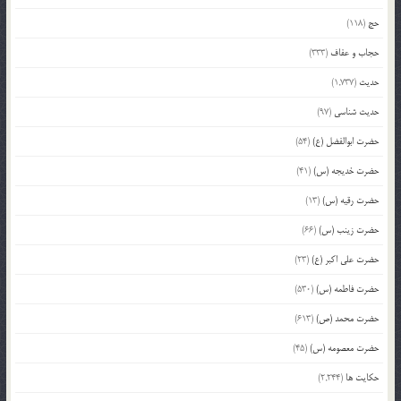
حج
(118)
حجاب و عفاف
(333)
حدیث
(1,737)
حدیث شناسی
(97)
حضرت ابوالفضل (ع)
(54)
حضرت خدیجه (س)
(41)
حضرت رقیه (س)
(13)
حضرت زینب (س)
(66)
حضرت علی اکبر (ع)
(23)
حضرت فاطمه (س)
(530)
حضرت محمد (ص)
(613)
حضرت معصومه (س)
(45)
حکایت ها
(2,244)