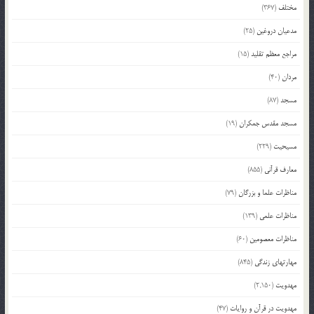
مختلف
(367)
مدعیان دروغین
(25)
مراجع معظم تقلید
(15)
مردان
(40)
مسجد
(87)
مسجد مقدس جمکران
(19)
مسیحیت
(229)
معارف قرآنی
(855)
مناظرات علما و بزرگان
(79)
مناظرات علمی
(139)
مناظرات معصومین
(60)
مهارتهای زندگی
(845)
مهدویت
(2,150)
مهدویت در قرآن و روایات
(47)