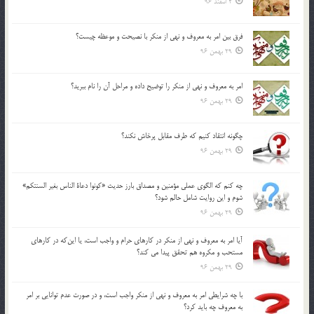
2 اسفند 96
فرق بين امر به معروف و نهي از منكر با نصيحت و موعظه چيست؟
29 بهمن 96
امر به معروف و نهي از منكر را توضيح داده و مراحل آن را نام ببريد؟
29 بهمن 96
چگونه انتقاد كنيم كه طرف مقابل پرخاش نكند؟
29 بهمن 96
چه كنم كه الگوي عملي مؤمنين و مصداق بارز حديث «كونوا دعاة الناس بغير السنتكم»
شوم و اين روايت شامل حالم شود؟
29 بهمن 96
آيا امر به معروف و نهي از منكر در كارهاي حرام و واجب است، يا اين‌كه در كارهاي
مستحب و مكروه هم تحقق پيدا مي كند؟
29 بهمن 96
با چه شرايطي امر به معروف و نهي از منکر واجب است، و در صورت عدم توانايي بر امر
به معروف چه بايد کرد؟