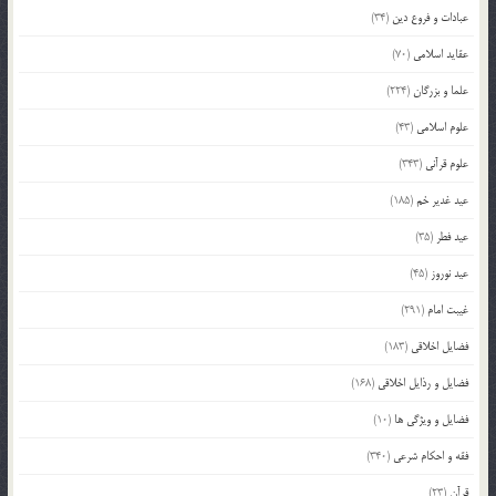
عبادات و فروع دین
(34)
عقاید اسلامی
(70)
علما و بزرگان
(224)
علوم اسلامی
(43)
علوم قرآنی
(343)
عید غدیر خم
(185)
عید فطر
(35)
عید نوروز
(45)
غیبت امام
(291)
فضایل اخلاقی
(183)
فضایل و رذایل اخلاقی
(168)
فضایل و ویژگی ها
(10)
فقه و احکام شرعی
(340)
قرآن
(23)