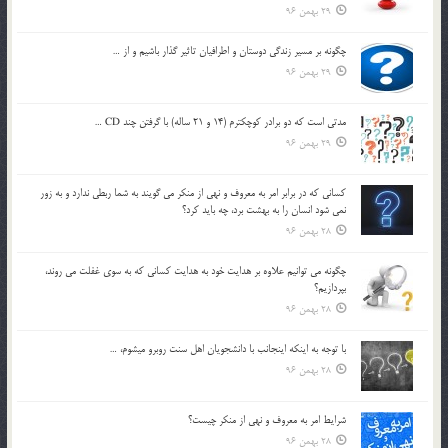
29 بهمن 96
چگونه بر مسير زندگي دوستان و اطرافيان تاثير گذار باشيم و از …
29 بهمن 96
مدتي است كه دو برادر كوچكترم (14 و 21 ساله) با گرفتن چند CD …
29 بهمن 96
كساني كه در برابر امر به معروف و نهي از منكر مي گويند به شما ربطي ندارد و به زور
نمي شود انسان را به بهشت برد، چه بايد كرد؟
28 بهمن 96
چگونه مي توانيم علاوه بر هدايت خود به هدايت كساني كه به سوي غفلت مي روند،
بپردازيم؟
28 بهمن 96
با توجه به اينكه اينجانب با دانشجويان اهل سنت روبرو مي‎شوم، …
28 بهمن 96
شرايط امر به معروف و نهي از منكر چيست؟
28 بهمن 96