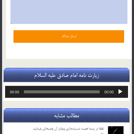
زیارت نامه امام صادق علیه السلام
پخش‌کننده
00:00
00:00
صوت
مطالب مشابه
لطفا در زمينه اهميت شب‌زنده‌داري وموانع آن توضيحاتي بفرماييد.