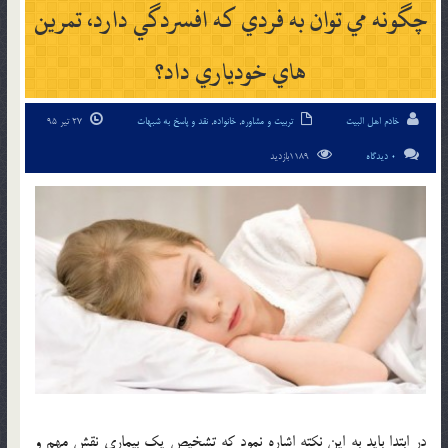
چگونه مي توان به فردي كه افسردگي دارد، تمرين
هاي خودياري داد؟
خادم اهل البیت
تربیت و مشاوره
,
خانواده
,
نقد و پاسخ به شبهات
27 تیر 95
0 دیدگاه
1189بازدید
در ابتدا بايد به اين نکته اشاره نمود که تشخيص يك بيماري نقش مهم و