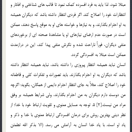
مبتلا شود، لذا بايد به فرد افسرده كمك نمود تا قالب هاي شناختي و افكار و
انتظارات خود را اصلاح كند. اگر فردي انتظار داشته باشد كه ديگران هميشه
به او احترام بگذارند، و به نيازها و خواسته هاي او به موقع پاسخ دهند، ممكن
است در صورت عدم ارضاي نيازهاي او يا مشاهدة صحنه اي از برخوردهاي
منفي ديگران، فوراً ناراحت شده و نگرش منفي پيدا كند، اين در درازمدت
ممكن است مبتلا به افسردگي گردد.
انسان نبايد هميشه انتظار پيروزي را داشته باشد، نبايد هميشه انتظار داشته
باشد كه ديگران به او احترام بگذارند. بايد تصورات و تفكرات كلي و قاطعانه
خود را اصلاح كند، مثلاً به جاي انتظارِ احترام دايمي از همگان، بگويد: اگرچه
من دوست دارم ديگران به من احترام بگذارند، ولي شرايط هميشه بر وفق
مراد من نيست.[2] 5. توجه به مسايل معنوي و تقويت ارتباط خود با خدا؛ از
نظر ديني بهترين روش براي درمان افسردگي ارتباط معنوي با خدا و ذكر و
ياد او است. با ياد خدا انسان به آرامش مي رسد. (الا بذكر الله تطمئن