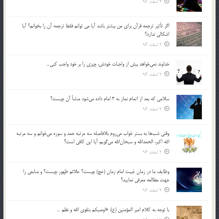
2 اسفند 96
اگر تأثير ترجمه قرآن براي من بيشتر باشد آيا مي توانم فقط ترجمه آن را بخوانم؟ آيا
اشكالي ندارد؟
2 اسفند 96
خداوند نمي‌خواهد بيش از واجبات خودش، چيزي را بر خود واجب كني…
2 اسفند 96
سلامي كه بعد از اتمام نماز به 3 امام داده مي‌شود منشأ آن چيست؟
2 اسفند 96
وقتي شب‌ها به بستر خواب مي‌روم بلافاصله سه مرتبه حمد و سوره مي‌خوانم و سه مرتبه
الله اكبر، الحمدالله و سبحان‌الله مي‌گويم آيا اين كافي است؟
2 اسفند 96
وظايف ما در زمان غيبت امام زمان (عج) چيست؟ علائم ظهور چيست؟ و منابعي را
جهت مطالعه معرفي نماييد؟
2 اسفند 96
با توجه به كلام امير المؤمنين (ع): «اوصيكم بتقوي الله و نظم …