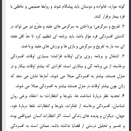
گونه موارد، خانواده و دوستان بايد پيشگام شوند و روابط صميمي و عاطفي با
فرد بيمار برقرار كنند.
2. تفريح و سرگرمي؛ پرداختن به سرگرمي هاي مفيد و مفرّح نيز مي تواند در
كاستن افسردگي فرد مؤثر باشد. بايد برنامه اي تنظيم كرد تا حدّ اقل هفته
اي سه بار به تفريح و سرگرمي و بازي ها و ورزش هاي مفيد پرداخت.
3. اشتغال و برنامه ريزي براي اوقات فراغت؛ بسياري اوقات افسردگي
برخاسته از بي برنامه گي و بيكاري است. افرادي كه بيشتر اوقات بيكار و در
منزل هستند، بيشتر به افسردگي مبتلا مي شوند، آمارها نشان مي دهد كه
زنان چون بيشتر اوقات در منزل هستند بيشتر به افسردگي مبتلا مي شوند.
4. تجديد نظر دربارة شناخت ها، باورها و انتظارات؛ به اعتقاد برخي روان
شناسان، افسردگي برخاسته از تفكرات، باورها و انتظارات غلط دربارة خود،
جهان، ديگران و پديده هاي زندگي است. اگر انتظارات انسان غيرواقعي بوده
و تفسير و تحليل درستي از قضايا نداشته باشد، ممكن است به افسردگي