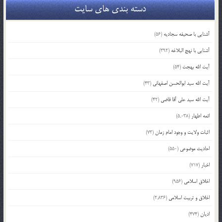
دسته بندی های سایت
آشنایی با صحیفه سجادیه
(56)
آشنایی با نهج البلاغه
(392)
آیت الله بهجت
(54)
آیت الله سید ابوالحسن اصفهانی
(43)
آیت الله سید علی آقا قاضی
(42)
ائمه اطهار
(5,038)
اثبات ولایت و وجود امام زمان
(73)
احادیث موضوعی
(550)
اخبار
(717)
اخلاق اسلامی
(956)
اخلاق و تربیت اسلامی
(2,836)
ادیان
(474)