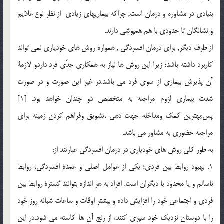
بنيادي در مشاوره و درمان است, چراکه بيماريهاي زيادي از نظر نوع علايم
و نشانگان تا حدودی با هم همپوشي دارند.
از طرف ديگر, براي درمان افسردگي , همواره روش هاي خودياري نمي تواند
كاربرد داشته باشد؛ زيرا اين روش ها نياز به همكاري جدّي فرد داردو لازمة
آن پذيرش بيماری از سوی فرد می باشد.در غير اين صورت و در صورت
شدت بيماری لزوم مراجعه به متخصص دو چندان خواهد بود. [1]
پس:بهترين کمک ومداخله جهت دهي ،تشويق وفراهم کردن زمينه براي
مراجعه حضوري به مشاور مي باشد.
به طور كلي روش هاي خودياري در درمان افسردگي عبارتند از:
1. بهبود روابط بين فردي؛ يكي از عوامل اصلي و عمدة افسردگي، روابط
ناسالم و يا محدود با ديگران است. افراد به هر اندازه بتوانند گسترة روابط بين
فردي و اجتماعي خود را افزايش داده و بيشتر اوقات و ساعات شبانه روز خود
را با دوستان نزديك خود سپري كنند، از رنج آن ها كاسته مي شود.در اين