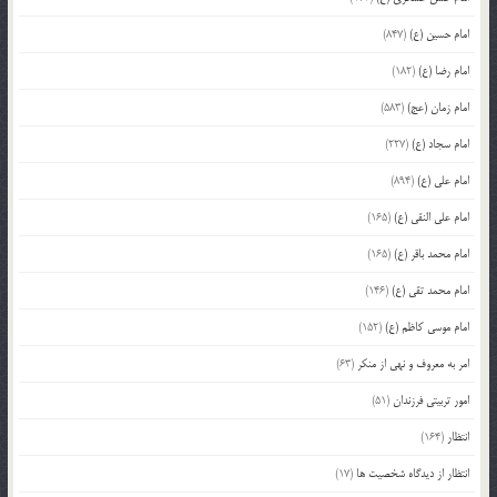
امام حسین (ع)
(847)
امام رضا (ع)
(182)
امام زمان (عج)
(583)
امام سجاد (ع)
(227)
امام علی (ع)
(894)
امام علی النقی (ع)
(165)
امام محمد باقر (ع)
(165)
امام محمد تقی (ع)
(146)
امام موسی کاظم (ع)
(152)
امر به معروف و نهی از منکر
(63)
امور تربیتی فرزندان
(51)
انتظار
(164)
انتظار از دیدگاه شخصیت ها
(17)