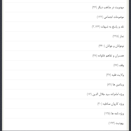
مهدویت در مذاهب دیگر
(36)
موضوعات اجتماعی
(122)
نقد و پاسخ به شبهات
(2,166)
نماز
(225)
نوجوانان و جوانان
(440)
همسران و تفاهم خانواده
(68)
وقف
(77)
ولایت فقیه
(37)
ویتامین ها
(89)
ویژه امامزاده سید جلال الدین
(16)
ویژه کاروان صادقیه
(30)
ویژه نامه ها
(135)
یهودیت
(194)