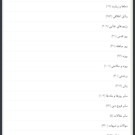
دعاها و زیارت
(19)
رذایل اخلاقی
(252)
رژیم های غذایی
(209)
روز قدس
(31)
روز مباهله
(41)
روزه
(93)
روزه و سلامتی
(101)
زرتشتی
(40)
زنان
(317)
سایر روزها و ماه ها
(103)
سایر فروع دین
(72)
سایر مقالات
(5)
سوالات و شبهات
(420)