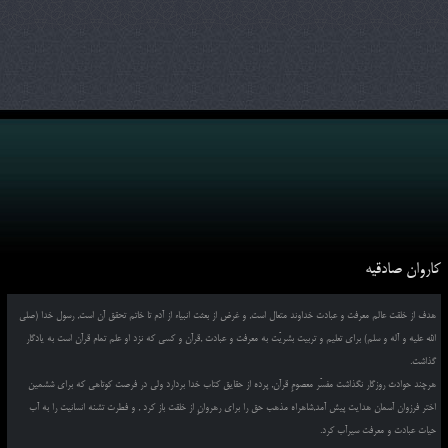
کاروان صادقیه
هدف از خلقت عالم معرفت و عبادت خداوند متعال است, و غرض از بعثت انبیاء از آدم تا خاتم تحقق آن است, رسول خدا (صلی
الله علیه و آله و سلم) برای تعلیم و تربیت بشریّت به معرفت و عبادت ,قرآن و کسی که نزد او علم تمام قرآن است به یادگار
گذاشت.
هرچند حوادث روزگار نگذاشت مفسّر معصومِ قرآن, پرده از حقایق کتاب خدا بردارد ولی در فرصت کوتاهی که برای ششمین
اختر فرزوان آسمان هدایت پیش آمد,شاهراه مذهب حق را برای رهروانِ از خلقت باز کرد , و فطرت تشنه انسانیت را به آب
حیات عبادت و معرفت سیرآب کرد.