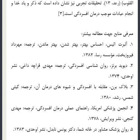
القلوب) (رعد، 13). تحقيقات تجربي نيز نشان داده است كه ذكر و ياد خدا و
انجام عبادات موجب درمان افسردگي است.[3]
معرفي منابع جهت مطالعه بيشتر:
1. آلبرت اليس، احساس بهتر، بهتر شدن، بهتر ماندن، ترجمه: مهرداد
فيروزبخت، مؤسسه رسا، 1382.
2. ديويد برنز، روان شناسي افسردگي، ترجمه: مهدي قراچه داغي، نشر
اوحدي، 1374.
3. بلاك برن، مقابله با افسردگي و شيوه هاي درمان آن، ترجمه: گيتي
شمس، رشد، 1380.
4. انجمن پزشكي امريكا، راهنماي عملي درمان افسردگي، ترجمه: مهدي
گنجي، نشر ويرايش، 1378.
5. روان پزشك مشاور در خانه شما، دكتر يونس نابدل، نشر اوحدي، 1383.