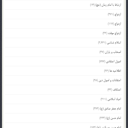
ارتباط با امام زمان (عج)
(14)
ازدواج
(371)
ازدواج
(117)
ازدواج موقت
(32)
اسلام شناسی
(2,661)
اصحاب و یاران
(37)
اصول اعتقادی
(777)
اطلاعیه ها
(26)
اعتقادات و اصول دین
(28)
اعتکاف
(43)
اعیاد اسلامی
(211)
امام جعفر صادق (ع)
(372)
امام حسن (ع)
(233)
امام حسن عسکری (ع)
(172)