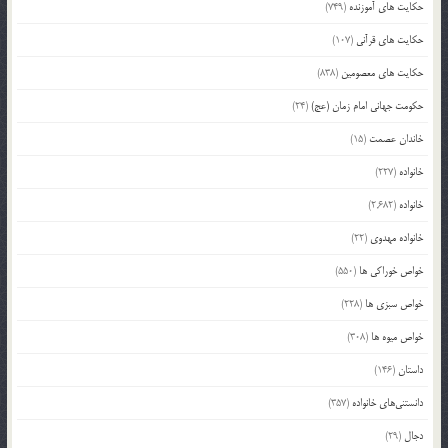
حکایت های آموزنده
(749)
حکایت های قرآنی
(107)
حکایت های معصومین
(838)
حکومت جهانی امام زمان (عج)
(24)
خاندان عصمت
(15)
خانواده
(227)
خانواده
(2,682)
خانواده مهدوی
(22)
خواص خوراکی ها
(550)
خواص سبزی ها
(228)
خواص میوه ها
(308)
داستان
(146)
دانستنی‌های خانواده
(357)
دجال
(29)