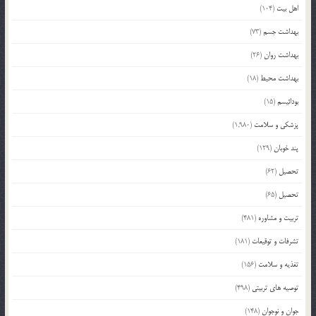
اهل بیت
(104)
بهداشت جسم
(73)
بهداشت روان
(26)
بهداشت محیط
(18)
بودائیسم
(15)
پزشکی و سلامت
(1,980)
پند خوبان
(129)
تحصیل
(62)
تحصیل
(65)
تربیت و مشاوره
(481)
تشرفات و توقیعات
(181)
تغذیه و سلامت
(156)
توصیه های تربیتی
(498)
جوان و نوجوان
(148)