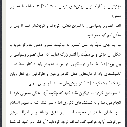
مؤثرترين و كارآمدترين روش‌هاي درمان است.[10] 4. مقابله با تصاوير
ذهني:
الف) تصاوير وسواسي را با تمرين ذهني، كوچك و كوچك‌تر كنيد تا پس از
مدّتي كم كم محو شود.
ب) به جاي توجّه به اصل تصوير به جزئيات تصوير ذهني متمركز شويد و
شكل آن جزئي و بي‌اهميّت را آنقدر بزرگ نماييد كه اصل تصوير وسواسي از
بين برود.[11] 5. دارو درمانگري: در موارد شديدتر بايد دركنار استفاده از
تكنيك‌‌هاي بالا از داروهايي مثل كلومي‌پرامين و فلوگزتين زير نظر روان
پزشك كمك گرفت.[12] دو: روش‌هاي مقابله با وسواس عملي
1. سرمشق گيري: به ديگران نگاه كنيد كه چگونه آنها زندگي معمولي خود را
انجام مي‌دهند و به شستشوهاي تكراري اقدام نمي‌كنند. ائمه ـ عليهم السّلام
ـ و علماي ما نيز در مصرف آب بسيار دقيق بود‌ه‌اند و از اسراف پرهيز
مي‌كردند. آيا به عواقب گناه اسراف توجّه كرده‌ايد؟ آيا فكر نمي‌كنيد كه شما