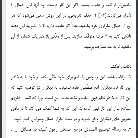
مقدس‌تر از ائمه و علماء نيستيد. اگر اين كار درست بود آنها اين اعمال را
تكرار مي‌كردند.[13] 2. حذف تدريجي: در اين روش سعي مي‌شود كه هر
روز از اعمال تكراري خود بكاهيد. مثلاً اگر عادت داريد 4 بار بشوييد اين دفعه
تلاش كنيد به 3 مرتبه متوقّف سازيد. پس از مدّتي باز هم يك شماره از آن
بكاهيد تا به حدّ متعارف برسيد.
نكات راهگشا:
1. مراقب باشيد اين وسواس را نظم براي خود تلقّي نكنيد و خود را به خاطر
اين كار نزد ديگران آدم منظّمي جلوه ندهيد و به ديگران نيز توصيه كنيد كه
اين كار به خاطر نظم فوق العاده و نكته مثبت من است. چرا كه ائمه ـ عليهم
السّلام ـ از اين كار نهي كرده‌اند. اين كار به شما كمك مي كند تا در دامن
تشويق هاي ديگران واقع نشويد و در صدد تكرار اعمال وسواس كمتر شود.
2. به رسالة توضيح المسائل مرجع خودتان رجوع كنيد، در مسائل آن ,