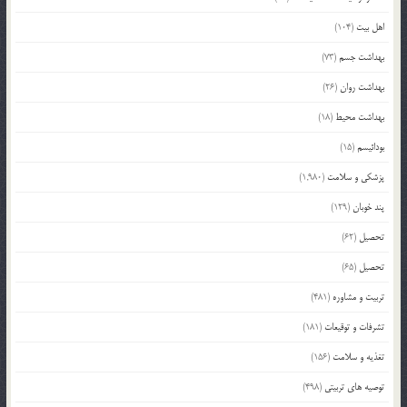
اهل بیت
(104)
بهداشت جسم
(73)
بهداشت روان
(26)
بهداشت محیط
(18)
بودائیسم
(15)
پزشکی و سلامت
(1,980)
پند خوبان
(129)
تحصیل
(62)
تحصیل
(65)
تربیت و مشاوره
(481)
تشرفات و توقیعات
(181)
تغذیه و سلامت
(156)
توصیه های تربیتی
(498)