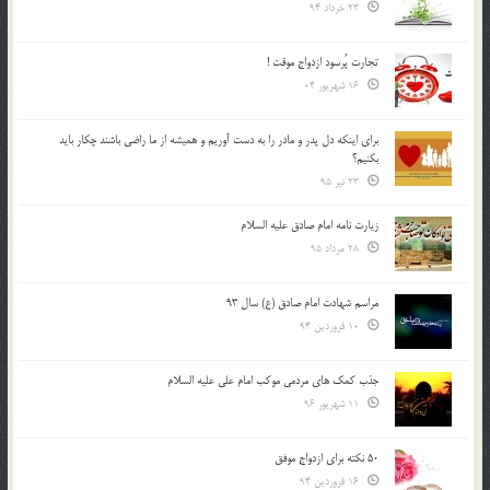
23 خرداد 94
تجارت پُرسود ازدواج موقت !
16 شهریور 04
براي اينكه دل پدر و مادر را به دست آوريم و هميشه از ما راضي باشند چكار بايد
بكنيم؟
23 تیر 95
زیارت نامه امام صادق علیه السلام
28 مرداد 95
مراسم شهادت امام صادق (ع) سال 93
10 فروردین 94
جذب کمک های مردمی موکب امام علی علیه السلام
11 شهریور 96
50 نکته برای ازدواج موفق
16 فروردین 94