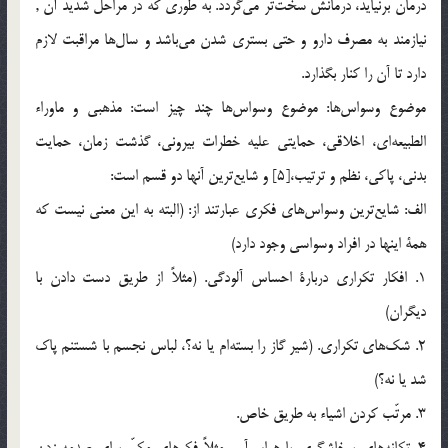
درمان بر‌نيايد، درمانش سخت‌تر مي‌گردد. به طوري كه در مراحل شديد آن ,
نيازمند به مصرف دارو و حتي بستري شدن مي‌باشد و سال‌ها مراقبت لازم
دارد تا آن را كنار بگذارد.
موضوع وسواس‌ها: موضوع وسواس‌ها چند چيز است: مذهبي و ماوراء
الطبيعه‌اي، اخلاقي، حمايتي عليه خطرات بيروني، گذشت زمان، حمايت
بدني، پاكي، نظم و ترتيب،[5] و شايع‌ترين آنها دو قسم است:
الف: شايع‌ترين وسواس‌هاي فكري عبارتند از: (البته به اين معني نيست كه
همة اينها در افراد وسواسي وجود دارد)
1. افكار تكراري دربارة احساس آلودگي. (مثلاً از طريق دست دادن با
ديگران)
2. شك‌هاي تكراري. (شير گاز را بسته‌ام يا نه؟، لباس نجسم با شستنم پاك
شد يا نه؟)
3. مرتّب كردن اشياء به طريق خاص.
4. تكانه‌هاي پرخاشگري يا هراس‌آور، مثلاً فكرهاي مكرّر براي صدمه زدن