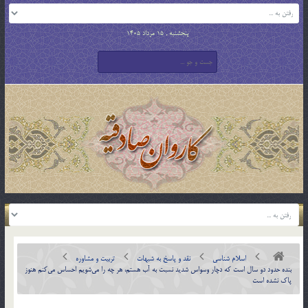
پنجشنبه , 15 مرداد 1405
اسلام شناسی
نقد و پاسخ به شبهات
تربیت و مشاوره
بنده حدود دو سال است كه دچار وسواس شديد نسبت به آب هستم، هر چه را مي‌شويم احساس مي‌كنم هنوز
پاك نشده است