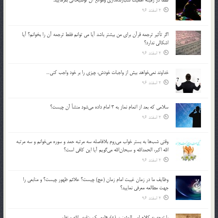
لطفا در زمينه اهميت شب‌زنده‌داري وموانع آن توضيحاتي بفرماييد.
2 اسفند 96
اگر تأثير ترجمه قرآن براي من بيشتر باشد آيا مي توانم فقط ترجمه آن را بخوانم؟ آيا
اشكالي ندارد؟
2 اسفند 96
خداوند نمي‌خواهد بيش از واجبات خودش، چيزي را بر خود واجب كني…
2 اسفند 96
سلامي كه بعد از اتمام نماز به 3 امام داده مي‌شود منشأ آن چيست؟
2 اسفند 96
وقتي شب‌ها به بستر خواب مي‌روم بلافاصله سه مرتبه حمد و سوره مي‌خوانم و سه مرتبه
الله اكبر، الحمدالله و سبحان‌الله مي‌گويم آيا اين كافي است؟
2 اسفند 96
وظايف ما در زمان غيبت امام زمان (عج) چيست؟ علائم ظهور چيست؟ و منابعي را
جهت مطالعه معرفي نماييد؟
2 اسفند 96
با توجه به كلام امير المؤمنين (ع): «اوصيكم بتقوي الله و نظم …