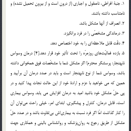
1. جنبة افراطي، نامعقول و اجباري (از درون است و از بيرون تحميل نشده) و
نامتناسب داشته باشند.
2. انصراف از آنها مشكل باشد.
3. درماندگي مشخصّي را در فرد برانگيزد.
4. دقّت قابل ملاحظه‌اي را به خود اختصاص دهد.
5. بازده فعاليّت‌هاي روزمرّه را تحت تأثير خود قرار دهد.[4] درمان وسواس
نابهنجار: پرسشگر محترم! اگر مشكل شما با مشخّصات فوق همخواني داشته
باشد، وسواس شما از نوع نابهنجار است و بايد در صدد درمان آن برآييد و
همين كه مي خواهيد با عزم و ارادة خود از اين حالت نجات پيدا كنيد و در
پي حلّ مشكل خود باشيد اميد به درمان افزايش مي يابد. وسواس بيماري
است، قابل درمان، كنترل و پيشگيري. ابتداي امر، خيلي راحت مي‌توان آن
را كنار گذاشت امّا اگر فرد نسبت به بيماري‌اش بي‌تفاوت باشد و در صدد حلّ
مشكل از طريق رجوع به روان‌پزشك و روانشناس باليني و همكاري جهت