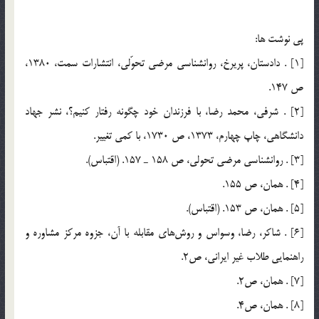
پي نوشت ها:
[1] . دادستان، پريرخ، روانشناسي مرضي تحوّلي، انتشارات سمت، 1380،
ص 147.
[2] . شرفي، محمد رضا، با فرزندان خود چگونه رفتار كنيم؟، نشر جهاد
دانشگاهي، چاپ چهارم، 1373، ص 1730، با كمي تغيير.
[3] . روانشناسي مرضي تحولي، ص 158 ـ 157. (اقتباس).
[4] . همان، ص 155.
[5] . همان، ص 153. (اقتباس).
[6] . شاكر، رضا، وسواس و روش‌هاي مقابله با آن، جزوه مركز مشاوره و
راهنمايي طلاب غير ايراني، ص2.
[7] . همان، ص2.
[8] . همان، ص4.