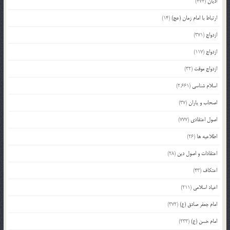
ادیان
(474)
ارتباط با امام زمان (عج)
(14)
ازدواج
(371)
ازدواج
(117)
ازدواج موقت
(32)
اسلام شناسی
(2,661)
اصحاب و یاران
(37)
اصول اعتقادی
(777)
اطلاعیه ها
(26)
اعتقادات و اصول دین
(28)
اعتکاف
(43)
اعیاد اسلامی
(211)
امام جعفر صادق (ع)
(372)
امام حسن (ع)
(233)