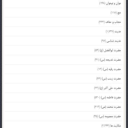
جوان و نوجوان
(148)
حج
(118)
حجاب و عفاف
(333)
حدیث
(1,737)
حدیث شناسی
(97)
حضرت ابوالفضل (ع)
(54)
حضرت خدیجه (س)
(41)
حضرت رقیه (س)
(13)
حضرت زینب (س)
(66)
حضرت علی اکبر (ع)
(23)
حضرت فاطمه (س)
(530)
حضرت محمد (ص)
(613)
حضرت معصومه (س)
(45)
حکایت ها
(2,244)