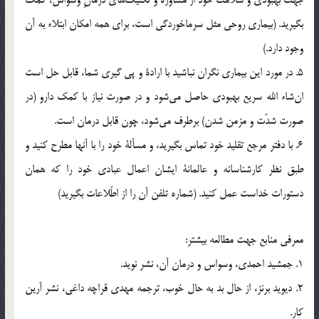
جهت بهبودي و سلامت خود از مشاوره و تكنيك‌هاي درمانِ وسواس، كمك
بگيريد. (بيماري روحي مثل سرماخوردگي است، براي همه امكان ابتلاء به آن
وجود دارد.)
5. در مورد اين بيماري نگران نباشيد با ارادة و پي گيري شما، قابل حل است
ان‌شاء الله سريع بهبودي حاصل مي‌شود و در صورت نياز با كمك دارو (در
صورت شدّت و مزمن شدن) برطرف مي‌شود، چون قابل درمان است.
6. با دفتر مرجع تقليد خود تماس بگيريد، و مسألة خود را با آنها مطرح كنيد و
طبق نظر كارشناسانه و عالمانة ايشان اعمال عبادي خود را كه همان
دستورات خداست عمل كنيد. (شماره تلفن آن را از اطّلاعات بگيريد)
معرفي منابع جهت مطالعه بيشتر:
1. جمشيد احمدي، وسواس و درمان آن، نشر نويد.
2. ديويد برنز، از حال بد به حال خوب، ترجمه مهدي قراچه داغي، نشر آرين
كار.