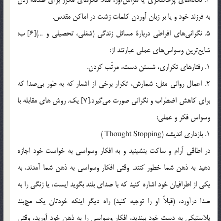
به فرزند خود و يا بر زبان آوردن كلمات زشت در اماكن مقدس.
5. نگراني‌هاي افراطي دربارة مسائل زندگي (شغلي، تحصيلي و …)[6] ب:
شايع‌ترين وسواس‌هاي عملي عبارتند از:
1. رفتارهاي تكراري، شستن دست، مرتّب كردن.
2. اعمال رواني مثل: شمارش، تكرار برخي از اشعار كه به طور بي‌صدا كه
براي كاهش اضطراب و نگراني صورت مي‌گيرد.[7] يک. روش هاي مقابله با
وسواس فكر و عملي:
1. بازداري انديشه (Thought Stopping )
در اطاقي آرام و ساكت بنشينيد و به افكار وسواسي به خواست خود اجازه
دهيد به ذهن شما خطور كنند. وقتي افكار وسواسي به ذهن شما آمدند، به
يكي از اطرافيان خود اشاره كنيد كه با صداي بلند بگويد ايست، يا زنگي را به
صدا درآورد، (قبلاً او را توجيه كنيد) راه ديگر اينكه خودتان يك مچ‌بند
پلاستيكي به دست خود ببنديد، افكار وسواسي را به ذهن خود آوريد، وقتي