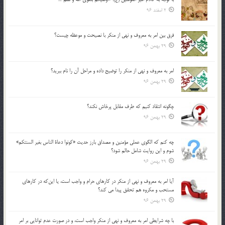
2 اسفند 96
فرق بين امر به معروف و نهي از منكر با نصيحت و موعظه چيست؟
29 بهمن 96
امر به معروف و نهي از منكر را توضيح داده و مراحل آن را نام ببريد؟
29 بهمن 96
چگونه انتقاد كنيم كه طرف مقابل پرخاش نكند؟
29 بهمن 96
چه كنم كه الگوي عملي مؤمنين و مصداق بارز حديث «كونوا دعاة الناس بغير السنتكم»
شوم و اين روايت شامل حالم شود؟
29 بهمن 96
آيا امر به معروف و نهي از منكر در كارهاي حرام و واجب است، يا اين‌كه در كارهاي
مستحب و مكروه هم تحقق پيدا مي كند؟
29 بهمن 96
با چه شرايطي امر به معروف و نهي از منکر واجب است، و در صورت عدم توانايي بر امر