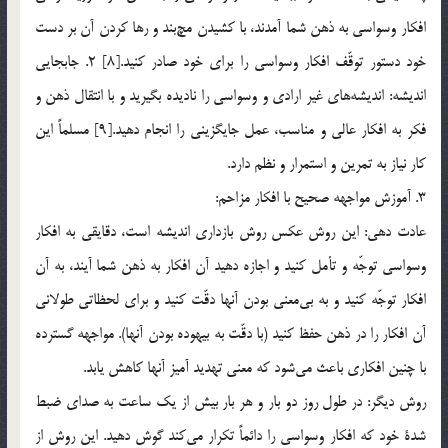
افكار وسواسي به ذهن شما آمدند، با كشيدن مچ‌بند و رها كردن آن بر دست
خود دستور توقّف افكار وسواسي را براي خود صادر كنيد.[8] 2. جابجايي
انديشه: انديشه‌هاي غير ارادي و وسواسي را ناديده بگيريد و با انتقال ذهن و
فكر به افكار عالي و مناسب، عمل جايگزيني را انجام دهيد.[9] مسلماً اين
كار نياز به تمرين و استمرار و نظم دارد.
3. آموزش مواجهه صحيح با افكار مزاحم:
عادت دهي: اين روش عكس روش بازداري انديشه است، دقايقي به افكار
وسواسي توجّه و تأمل كنيد و اجازه دهيد آن افكار به ذهن شما آيند، به آن
افكار توجّه كنيد و به بي‌معني بودن آنها دقّت كنيد و براي لحظاتي طولاني
آن افكار را در ذهن حفظ كنيد (با دقّت به بيهوده بودن آنها). مواجهه گسترده
با چنين افكاري باعث مي‌شود كه معني تهديد آميز آنها كاهش يابد.
روش ديگر: در طول روز دو بار و هر بار بيش از يك ساعت به صداي ضبط
شدة خود كه افكار وسواسي را دائماً تكرار مي‌كند گوش دهيد. اين روش از