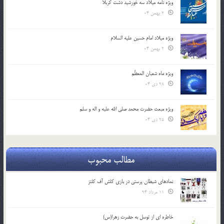
ویژه نامه میلاد سه خورشید دشت کربلا
2 بهمن 04
ویژه میلاد امام حسین علیه السلام
2 بهمن 04
ویژه ماه شعبان المعظّم
28 دی 04
ویژه مبعث حضرت محمد صلی الله علیه و اله و سلم
25 دی 04
مطالب محبوب
نمادهای شیطان پرستی در بازی کلش آف کلنز
11 مرداد 94
خاطره ای از توسل به حضرت زهرا(س)