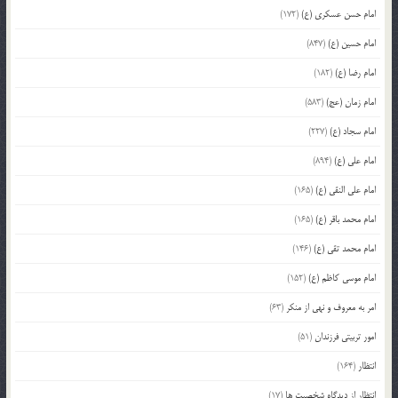
امام حسن عسکری (ع)
(172)
امام حسین (ع)
(847)
امام رضا (ع)
(182)
امام زمان (عج)
(583)
امام سجاد (ع)
(227)
امام علی (ع)
(894)
امام علی النقی (ع)
(165)
امام محمد باقر (ع)
(165)
امام محمد تقی (ع)
(146)
امام موسی کاظم (ع)
(152)
امر به معروف و نهی از منکر
(63)
امور تربیتی فرزندان
(51)
انتظار
(164)
انتظار از دیدگاه شخصیت ها
(17)