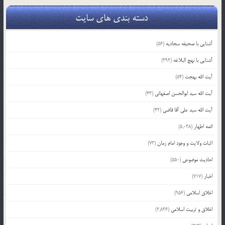
دسته بندی های سایت
آشنایی با صحیفه سجادیه
(56)
آشنایی با نهج البلاغه
(392)
آیت الله بهجت
(54)
آیت الله سید ابوالحسن اصفهانی
(43)
آیت الله سید علی آقا قاضی
(42)
ائمه اطهار
(5,038)
اثبات ولایت و وجود امام زمان
(73)
احادیث موضوعی
(550)
اخبار
(717)
اخلاق اسلامی
(956)
اخلاق و تربیت اسلامی
(2,836)