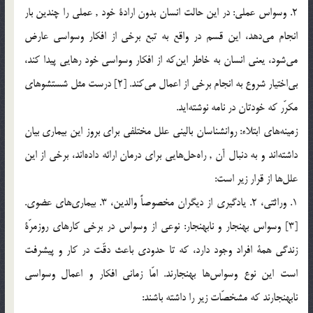
2. وسواس عملي: در اين حالت انسان بدون ارادة خود , عملي را چندين بار
انجام مي‌دهد، اين قسم در واقع به تبع برخي از افكار وسواسي عارض
مي‌شود، يعني انسان به خاطر اين‌كه از افكار وسواسي خود رهايي پيدا كند،
بي‌اختيار شروع به انجام برخي از اعمال مي‌كند. [2] درست مثل شستشو‌هاي
مكرّر كه خودتان در نامه نوشته‌ايد.
زمينه‌هاي ابتلاء: روانشناسان باليني علل مختلفي براي بروز اين بيماري بيان
داشته‌اند و به دنبال آن , راه‌حل‌هايي براي درمان ارائه داده‌اند، برخي از اين
علل‌ها از قرار زير است:
1. وراثتي، 2. يادگيري از ديگران مخصوصاً والدين، 3. بيماري‌هاي عضوي.
[3] وسواس بهنجار و نابهنجار: نوعي از وسواس در برخي كارهاي روزمرّة
زندگي همة افراد وجود دارد، كه تا حدودي باعث دقّت در كار و پيشرفت
است اين نوع وسواس‌ها بهنجارند. امّا زماني افكار و اعمال وسواسي
نابهنجارند كه مشخصّات زير را داشته باشند: