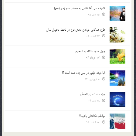
تشرف علي آقا قاضي به محضر امام زمان(عج)
15 دی 95
طرح همگانی خواندن دعای فرج در لحظه تحویل سال
27 اسفند 03
چهل حدیث نگاه به نامحرم
13 خرداد 94
آیا جرقه ظهور در یمن زده شده است ؟!
8 فروردین 94
ویژه ماه شعبان المعظّم
28 دی 04
مواظب نگاهتان باشید!!!
18 اسفند 93