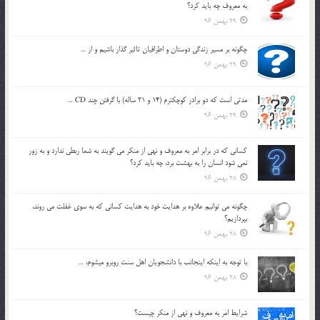
به معروف چه بايد کرد؟
29 بهمن 96
چگونه بر مسير زندگي دوستان و اطرافيان تاثير گذار باشيم و از …
29 بهمن 96
مدتي است كه دو برادر كوچكترم (14 و 21 ساله) با گرفتن چند CD …
29 بهمن 96
كساني كه در برابر امر به معروف و نهي از منكر مي گويند به شما ربطي ندارد و به زور
نمي شود انسان را به بهشت برد، چه بايد كرد؟
28 بهمن 96
چگونه مي توانيم علاوه بر هدايت خود به هدايت كساني كه به سوي غفلت مي روند،
بپردازيم؟
28 بهمن 96
با توجه به اينكه اينجانب با دانشجويان اهل سنت روبرو مي‎شوم، …
28 بهمن 96
شرايط امر به معروف و نهي از منكر چيست؟