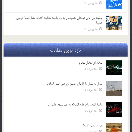
28 بهمن 96
چگونه مي توان دوستان منحرف را به راه راست هدايت كشاند لطفاٌ كاملاً توضيح
دهيد؟
28 بهمن 96
تازه ترین مطالب
سلام ای هلال محرم
25 خرداد 05
منزل به منزل با کاروان حسین بن علی علیه السلام
25 خرداد 05
پاسخ امام زمان علیه السلام به چند شبهه عاشورایی
25 خرداد 05
من سرزمین کربلا
25 خرداد 05