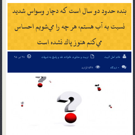
بنده حدود دو سال است كه دچار وسواس شديد
نسبت به آب هستم، هر چه را مي‌شويم احساس
مي‌كنم هنوز پاك نشده است
خادم اهل البیت
تربیت و مشاوره
,
خانواده
,
نقد و پاسخ به شبهات
28 تیر 95
0 دیدگاه
1568بازدید