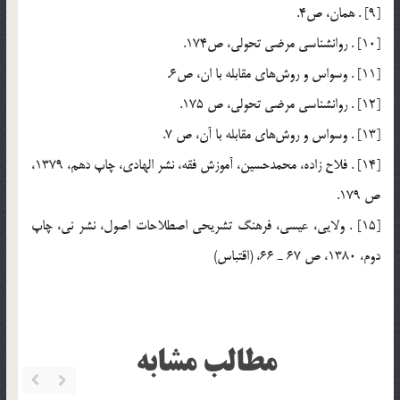
[9] . همان، ص4.
[10] . روانشناسي مرضي تحولي، ص174.
[11] . وسواس و روش‌هاي مقابله با ان، ص6.
[12] . روانشناسي مرضي تحولي، ص 175.
[13] . وسواس و روش‌هاي مقابله با آن، ص 7.
[14] . فلاح زاده، محمدحسين، آموزش فقه، نشر الهادي، چاپ دهم، 1379،
ص 179.
[15] . ولايي، عيسي، فرهنگ تشريحي اصطلاحات اصول، نشر ني، چاپ
دوم، 1380، ص 67 ـ 66، (اقتباس)
مطالب مشابه