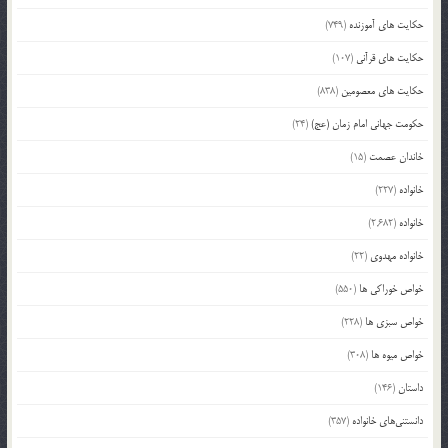
حکایت های آموزنده
(749)
حکایت های قرآنی
(107)
حکایت های معصومین
(838)
حکومت جهانی امام زمان (عج)
(24)
خاندان عصمت
(15)
خانواده
(227)
خانواده
(2,682)
خانواده مهدوی
(22)
خواص خوراکی ها
(550)
خواص سبزی ها
(228)
خواص میوه ها
(308)
داستان
(146)
دانستنی‌های خانواده
(357)