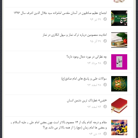
اجتماع عظیم صادقیون در آستان مقدس امامزاده سید جلال الدین اشرف سال 1396
29 تیر 96
احادیث معصومین درباره ترک نماز و سهل انگاری در نماز
29 آذر 95
چه نظراتی در مورد دجال وجود دارد؟
28 مرداد 94
سوالات طبی و پاسخ های امام صادق(ع)
28 اسفند 93
«نفس» خطرناک ترین دشمن انسان
26 اسفند 93
مقام و درجه كدام يك از 14 معصوم بالاتر است چون بعضي امام علي ـ عليه السلام ـ
و بعضي ها امام زمان (عج) را از همه بالاتر مي دانند چرا؟
12 دی 94