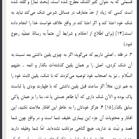
قسمتي كه به عنوان كثير الشّك مطرح شده است، (بحث نماز) و گفته شده
است كسي كه زياد از حدّ متعارف در مسائل شرعي شك مي‌كند نبايد به
شك خود اعتنا كند و اگر اعتنا كند در واقع خلاف خواست خدا را انجام داده
است.[14] (براي اطّلاع از احكام و شرايط آن حتماً به رسالة عمليّه رجوع
شود.)
3. در فقه , اصلي داريم كه مي‌گويد: اگر به چيزي يقين داشتي بعد نسبت به
آن شك كردي، اصل را بر همان يقين گذشته‌ات بگذار و ائمه ـ عليهم
السّلام ـ نيز به اصحاب خود توصيه مي‌كردند كه با شك، يقين ثابت خود را
به هم نزن. مثلاً اگر ساعت قبل يقين داشتي كه با طهارت بودي يا لباست
پاك بوده و الآن شك داري كه آيا طاهر هستي يا نه، بنا را بر همان پاكي
سابق بگذار.[15] 4. هرگز خودتان را به خاطر اين افكار ملامت نكنيد، اين
افكار و محتويات آن جزء اين بيماري خفيف شما است و در واقع چون شما
قصد و نيّت بد نداريد، هيچ گناهي مرتكب نشده‌ايد. امّا شما وظيفه داريد