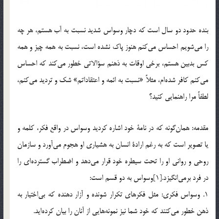
بنده حدود دو سال است كه دچار وسواس شديد نسبت به آب هستم، هر چه
را مي‌شويم احساس مي‌كنم هنوز پاك نشده است، نسبت به همه چيز و همه
كس بدبين هستم، برخي اوقات به ذهنم سؤالاتي خطور مي‌كند كه احساس
مي‌كنم كافر شده‌ام، مثلاً «نسبت به ائمه و اعتقاداتم» شك و ترديد مي‌كنم،
لطفاً مرا راهنمايي كنيد؟
مقدمه: همان‌گونه كه در نامة خود اشاره كرديد وسواس در واقع فكر، كلمه و
يا تصوير است كه به رغم ارادة انسان به هشياري او هجوم مي‌آورد و سازمان
روحي و رواني او را تحت سيطره خود قرار مي‌دهد و اضطراب گسترده‌اي را
در فرد برمي‌انگيزد.[1]وسواس به دو قسم است:
1. وسواس فكري: مثل فكرهاي تكرار شونده و آزار دهنده كه بي‌اختيار به
ذهن خطور مي‌كنند كه خود شما نيز نمونه‌هايي از آنان را بيان كرده‌ايد.