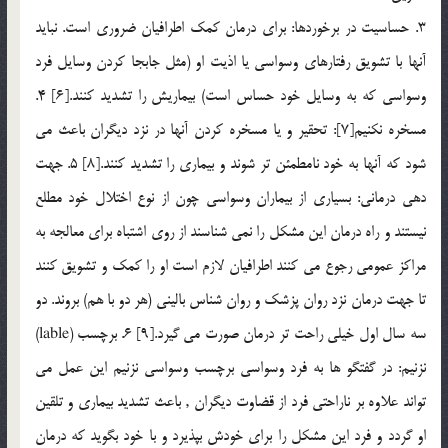
3. حساسيت در برخوردها: براي درمان كمك اطرافيان ضروري است. نبايد
آنها با تشويق رفتارهاي وسواسي يا اذيت او (مثل جابجا كردن وسايل فرد
وسواسي كه به وسايل خود حساس است) بيماريش را تشديد كنند.[6] 4.
مسخره نكنيم[7]: تحقير و يا مسخره كردن آنها در نزد ديگران باعث مي
شود كه آنها به خود نامطمئن تر شوند و بيماري را تشديد كنند.[8] 5. جهت
دهي درماني: بسياري از بيماران وسواسي چون از نوع اختلال خود مطلع
نيستند و راه درمان اين مشكل را نمي شناسند از روي اشتباه براي معالجه به
مراكز عمومي رجوع مي كنند اطرافيان لازم است او را كمك و تشويق كنند
تا جهت درمان نزد روان پزشك و روان شناس باليني (هر دو با هم) بروند. دو
سه سال اول خيلي راحت تر درمان صورت مي گيرد.[9] 6. برچسب (lable)
نزنيم: در گفتگو ها به فرد وسواسي برچسب وسواسي نزنيم اين عمل مي
تواند علاوه بر ناراحتي فرد از قضاوت ديگران , باعث تشديد بيماري و تلقين
او گردد و فرد اين مشكل را براي خودش بپذيرد و با خود بگويد كه درمان