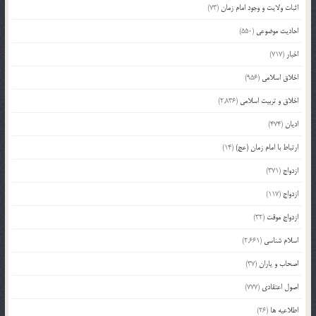
اثبات ولایت و وجود امام زمان
(73)
احادیث موضوعی
(550)
اخبار
(717)
اخلاق اسلامی
(956)
اخلاق و تربیت اسلامی
(2,836)
ادیان
(474)
ارتباط با امام زمان (عج)
(14)
ازدواج
(371)
ازدواج
(117)
ازدواج موقت
(32)
اسلام شناسی
(2,661)
اصحاب و یاران
(37)
اصول اعتقادی
(777)
اطلاعیه ها
(26)