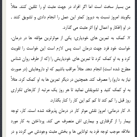
من بسيار سخت است اما اگر افراد در جهت مثبت او را تلقين كنند. مثلاً
بگويند امروز نسبت به ديروز كمتر اين عمل را انجام دادي و تشويق كنند ,
در او (افكار و اعمال او) اثر مثبت مي گذارد.
7. كمك به تمرين هاي خودياري: يكي از موثرترين مؤلفه ها در درمان،
خواست خود فرد جهت درمان است پس لازم است اين خواست را تقويت
كرد و به او كمك كرد تا تمرين هاي خودياريش را (كه از طرف روان شناس
مطرح شده است) انجام دهد. مثلاً مراقب باشيم که او داروهايش (در صورت
نياز به دارو) را مصرف كند. همچنين در ديگر تمرين ها به او كمك كرد. مثلاً
به او كمك كنيد و تشويقش نمائيد تا هر روز يك مرتبه از كارهاي تكراري
روز قبل را كم كند تا كم كم اين كار را كنار بگذارد.
8. كار درماني: امروز نقش موثر كار در درمان پذيرفته شده است. كار، توجه
بيمار را از گرفتاري و بيماري اش منصرف مي كند. پرداختن به كار مورد
علاقه موجب توجه فرد به توانايي ها و بخش مثبت وجودش مي گردد و در