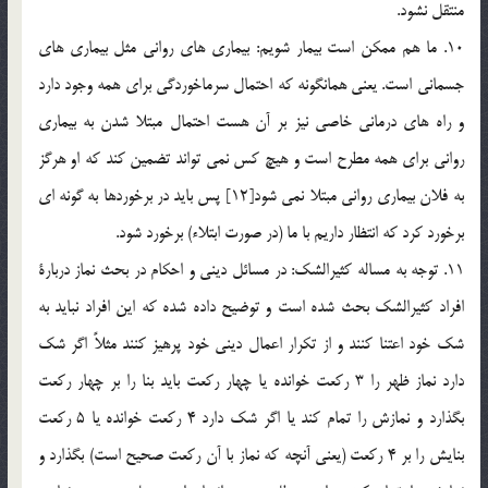
منتقل نشود.
10. ما هم ممكن است بيمار شويم: بيماري هاي رواني مثل بيماري هاي
جسماني است. يعني همانگونه كه احتمال سرماخوردگي براي همه وجود دارد
و راه هاي درماني خاصي نيز بر آن هست احتمال مبتلا شدن به بيماري
رواني براي همه مطرح است و هيچ كس نمي تواند تضمين كند كه او هرگز
به فلان بيماري رواني مبتلا نمي شود[12] پس بايد در برخوردها به گونه اي
برخورد كرد كه انتظار داريم با ما (در صورت ابتلاء) برخورد شود.
11. توجه به مساله كثيرالشك: در مسائل ديني و احكام در بحث نماز دربارة
افراد كثيرالشك بحث شده است و توضيح داده شده كه اين افراد نبايد به
شك خود اعتنا كنند و از تكرار اعمال ديني خود پرهيز كنند مثلاً اگر شك
دارد نماز ظهر را 3 ركعت خوانده يا چهار ركعت بايد بنا را بر چهار ركعت
بگذارد و نمازش را تمام كند يا اگر شك دارد 4 ركعت خوانده يا 5 ركعت
بنايش را بر 4 ركعت (يعني آنچه كه نماز با آن ركعت صحيح است) بگذارد و