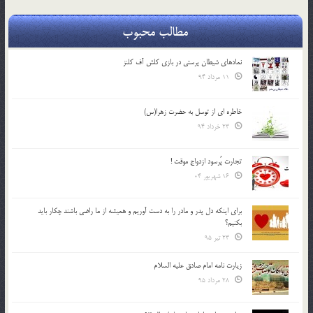
مطالب محبوب
نمادهای شیطان پرستی در بازی کلش آف کلنز
11 مرداد 94
خاطره ای از توسل به حضرت زهرا(س)
23 خرداد 94
تجارت پُرسود ازدواج موقت !
16 شهریور 04
براي اينكه دل پدر و مادر را به دست آوريم و هميشه از ما راضي باشند چكار بايد
بكنيم؟
23 تیر 95
زیارت نامه امام صادق علیه السلام
28 مرداد 95