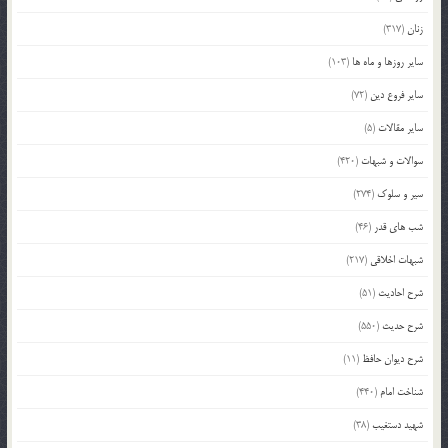
زنان
(317)
سایر روزها و ماه ها
(103)
سایر فروع دین
(72)
سایر مقالات
(5)
سوالات و شبهات
(420)
سیر و سلوک
(274)
شب های قدر
(46)
شبهات اخلاقی
(217)
شرح احادیث
(51)
شرح حدیث
(550)
شرح دیوان حافظ
(11)
شناخت امام
(440)
شهید دستغیب
(38)