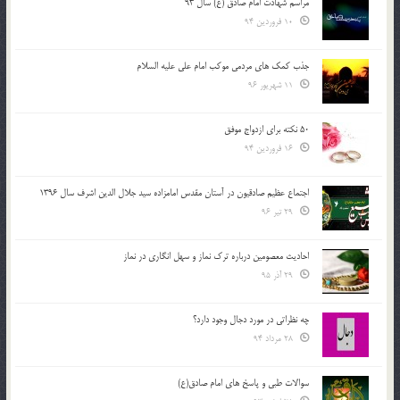
مراسم شهادت امام صادق (ع) سال 93
10 فروردین 94
جذب کمک های مردمی موکب امام علی علیه السلام
11 شهریور 96
50 نکته برای ازدواج موفق
16 فروردین 94
اجتماع عظیم صادقیون در آستان مقدس امامزاده سید جلال الدین اشرف سال 1396
29 تیر 96
احادیث معصومین درباره ترک نماز و سهل انگاری در نماز
29 آذر 95
چه نظراتی در مورد دجال وجود دارد؟
28 مرداد 94
سوالات طبی و پاسخ های امام صادق(ع)