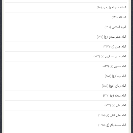
اعتقادات و اصول دین
(28)
اعتکاف
(43)
اعیاد اسلامی
(211)
امام جعفر صادق (ع)
(372)
امام حسن (ع)
(233)
امام حسن عسکری (ع)
(172)
امام حسین (ع)
(847)
امام رضا (ع)
(182)
امام زمان (عج)
(583)
امام سجاد (ع)
(227)
امام علی (ع)
(894)
امام علی النقی (ع)
(165)
امام محمد باقر (ع)
(165)