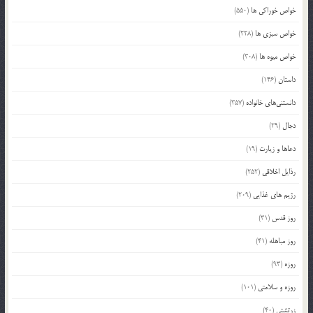
خواص خوراکی ها
(550)
خواص سبزی ها
(228)
خواص میوه ها
(308)
داستان
(146)
دانستنی‌های خانواده
(357)
دجال
(29)
دعاها و زیارت
(19)
رذایل اخلاقی
(252)
رژیم های غذایی
(209)
روز قدس
(31)
روز مباهله
(41)
روزه
(93)
روزه و سلامتی
(101)
زرتشتی
(40)