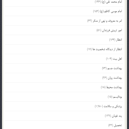
امام محمد تقی (ع)
(146)
امام موسی کاظم (ع)
(152)
امر به معروف و نهی از منکر
(63)
امور تربیتی فرزندان
(51)
انتظار
(164)
انتظار از دیدگاه شخصیت ها
(17)
اهل بیت
(104)
بهداشت جسم
(73)
بهداشت روان
(26)
بهداشت محیط
(18)
بودائیسم
(15)
پزشکی و سلامت
(1,980)
پند خوبان
(129)
تحصیل
(62)