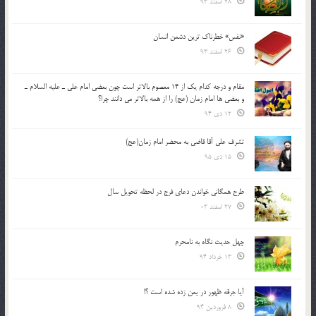
28 اسفند 93
«نفس» خطرناک ترین دشمن انسان
26 اسفند 93
مقام و درجه كدام يك از 14 معصوم بالاتر است چون بعضي امام علي ـ عليه السلام ـ
و بعضي ها امام زمان (عج) را از همه بالاتر مي دانند چرا؟
12 دی 94
تشرف علي آقا قاضي به محضر امام زمان(عج)
15 دی 95
طرح همگانی خواندن دعای فرج در لحظه تحویل سال
27 اسفند 03
چهل حدیث نگاه به نامحرم
13 خرداد 94
آیا جرقه ظهور در یمن زده شده است ؟!
8 فروردین 94