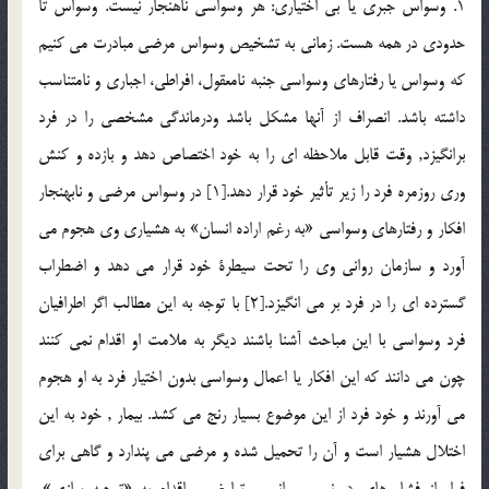
1. وسواس جبري يا بي اختياري: هر وسواسي ناهنجار نيست. وسواس تا
حدودي در همه هست. زماني به تشخيص وسواس مرضی مبادرت مي كنيم
كه وسواس يا رفتارهاي وسواسي جنبه نامعقول، افراطي، اجباري و نامتناسب
داشته باشد. انصراف از آنها مشكل باشد ودرماندگي مشخصي را در فرد
برانگيزد, وقت قابل ملاحظه اي را به خود اختصاص دهد و بازده و كنش
وري روزمره فرد را زير تأثير خود قرار دهد.[1] در وسواس مرضي و نابهنجار
افكار و رفتارهاي وسواسي «به رغم اراده انسان» به هشياري وي هجوم مي
آورد و سازمان رواني وي را تحت سيطرة خود قرار مي دهد و اضطراب
گسترده اي را در فرد بر مي انگيزد.[2] با توجه به اين مطالب اگر اطرافيان
فرد وسواسي با اين مباحث آشنا باشند ديگر به ملامت او اقدام نمي كنند
چون مي دانند كه اين افكار يا اعمال وسواسي بدون اختيار فرد به او هجوم
مي آورند و خود فرد از اين موضوع بسيار رنج مي كشد. بيمار , خود به اين
اختلال هشيار است و آن را تحميل شده و مرضي مي پندارد و گاهي براي
فرار از فشار هاي دروني و رواني و تعارض , اقدام به «توجيه سازي»،