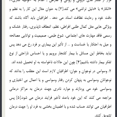
«انكار» يا «دليل تراشي» مي كند.[3] به عنوان مثال اين كار را به نظم و
دقت خود و رعايت نظافت اسناد مي دهد . اطرافيان بايد آگاه باشند كه
ويژگي هايي مثل كمال طلبي افراطي، نظم، انعطاف ناپذيري، رفتار خشك و
رسمي فاقد مهارت هاي اجتماعي، شوخ طبعي، صميميت و توانايي مصالحه
و ميل به احتكار يا خساست و … از تأثير اين بيماری بر فرد رخ مي دهد پس
نبايد بخاطر اين مسائل با بيمار كلنجار برويم و يا احساس ناراحتي از نوع
تفكر بيمار داشته باشيم[4] چون اين حالات ناخواسته به او تحميل شده اند.
2. وسواس در نوجوان و جوان: اطرافيان لازم است اين مطلب را بدانند كه
نوجوانان وسواسي به پنهان كردن رفتار وسواسي و يا اعمال بي اختياري و
وسواسي خود مي پردازند و موارد نادري جهت درمان به مراكز درماني
مراجعه مي كنند كه اين خود باعث تأخير فرايند درمان مي شود.[5] پس
اطرافيان مي توانند حساب شده و با اطمينان بخشي به فرد او را جهت درمان
تشويق كنند.