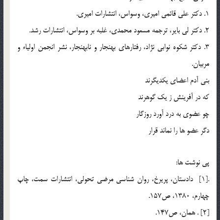
1. دكتر علي قائمي اميري، وسواس، انتشارات اميري.
2. دكتر لي باير، ترجمه مسعود محمدي، غلبه بر وسواس، انتشارات رشد.
3. دكتر شكوه نوابي نژاد، رفتارهاي بهنجار و نابهنجار، نشر انجمن اولياء و
مربيان.
بني آدم اعضاي يكديگرند
كه در آفرينش ز يك گوهرند
چو عضوي به درد آورد روزگار
دگر عضو ها را نماند قرار
پي نوشت ها:
.[1] دادستان، پريرخ، روان شناسي مرضي تحولي، انتشارات سمت، چاپ
چهارم، 1380، ص157.
[2] . همان، ص147.