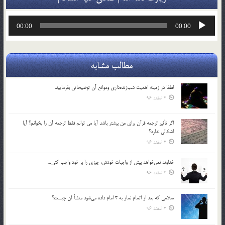
پخش‌کننده
00:00
00:00
صوت
مطالب مشابه
لطفا در زمينه اهميت شب‌زنده‌داري وموانع آن توضيحاتي بفرماييد.
2 اسفند 96
اگر تأثير ترجمه قرآن براي من بيشتر باشد آيا مي توانم فقط ترجمه آن را بخوانم؟ آيا
اشكالي ندارد؟
2 اسفند 96
خداوند نمي‌خواهد بيش از واجبات خودش، چيزي را بر خود واجب كني…
2 اسفند 96
سلامي كه بعد از اتمام نماز به 3 امام داده مي‌شود منشأ آن چيست؟
2 اسفند 96