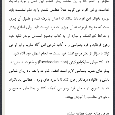
نمازش را تمام كند و اين مطلب يعني انجام اين عمل , مورد رضايت
خداست. برخي افراد مي گويند مثلاً مطمئن نشدم يا به دلم ننشست بايد
دوباره بخوانم اين افراد بايد بدانند كه اعمال پذيرفته شده و مقبول آن چيزي
است كه خداوند فرموده نه آن چيزي كه فرد دوست دارد. براي اطلاع بيشتر
از شرائط كثيرالشك و موارد آن به كتاب توضيح المسائل مرجع تقليد خود
رجوع فرمائيد و فرد وسواسي را با آداب شرعي اش آگاه سازيد و نيز او مي
تواند با سؤال از دفتر مرجع تقليد خود نسبت به انجام اعمال خود آگاه شود.
12. كلاسهاي سايكواجوكيش (Psychoeducution) و خانواده درماني: در
بيمار هاي شديد وسواسي لازم است اعضاء خانواده با هم نزد روان شناس
باليني و خانواده درمانگر رجوع كنند تا با دوره هاي ويژه , مطالبي ياد بگيرند
كه به تسريع در درمان فرد وسواسي كمك كنند و رفتارهاي صحيح و
برخوردي مناسب را آموزش ببينند.
معرفي منابع جهت مطالعه بيشتر: