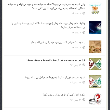
وقتي شب‌ها به بستر خواب مي‌روم بلافاصله سه مرتبه حمد و سوره مي‌خوانم و سه مرتبه
الله اكبر، الحمدالله و سبحان‌الله مي‌گويم آيا اين كافي است؟
2 اسفند 96
وظايف ما در زمان غيبت امام زمان (عج) چيست؟ علائم ظهور چيست؟ و منابعي را
جهت مطالعه معرفي نماييد؟
2 اسفند 96
با توجه به كلام امير المؤمنين (ع): «اوصيكم بتقوي الله و نظم …
2 اسفند 96
فرق بين امر به معروف و نهي از منكر با نصيحت و موعظه چيست؟
29 بهمن 96
امر به معروف و نهي از منكر را توضيح داده و مراحل آن را نام ببريد؟
29 بهمن 96
چگونه انتقاد كنيم كه طرف مقابل پرخاش نكند؟
29 بهمن 96