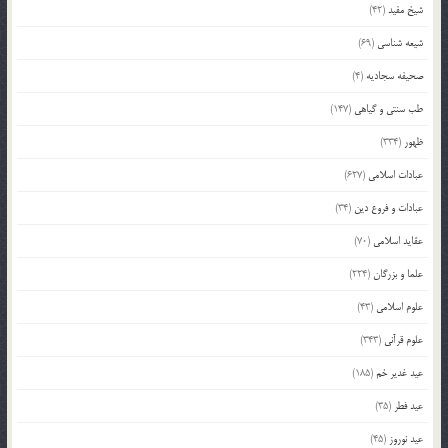
شیخ مفید
(42)
شیعه شناسی
(69)
صحیفه سجادیه
(4)
طب سنتی و گیاهی
(147)
ظهور
(334)
عبادات اسلامی
(627)
عبادات و فروع دین
(34)
عقاید اسلامی
(70)
علما و بزرگان
(224)
علوم اسلامی
(43)
علوم قرآنی
(343)
عید غدیر خم
(185)
عید فطر
(35)
عید نوروز
(45)