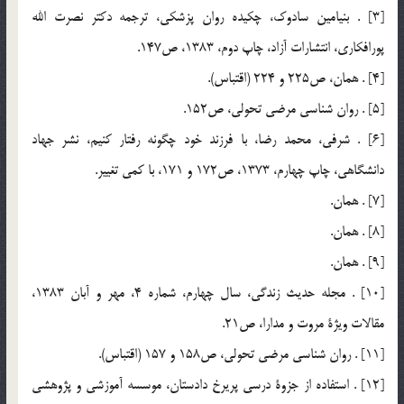
[3] . بنيامين سادوك، چكيده روان پزشكي، ترجمه دكتر نصرت الله
پورافكاري، انتشارات آزاد، چاپ دوم، 1383، ص147.
[4] . همان، ص225 و 224 (اقتباس).
[5] . روان شناسي مرضي تحولي، ص152.
[6] . شرفي، محمد رضا، با فرزند خود چگونه رفتار كنيم، نشر جهاد
دانشگاهي، چاپ چهارم، 1373، ص172 و 171، با كمي تغيير.
[7] . همان.
[8] . همان.
[9] . همان.
[10] . مجله حديث زندگي، سال چهارم، شماره 4، مهر و آبان 1383،
مقالات ويژة مروت و مدارا، ص21.
[11] . روان شناسي مرضي تحولي، ص158 و 157 (اقتباس).
[12] . استفاده از جزوة درسي پريرخ دادستان، موسسه آموزشي و پژوهشي