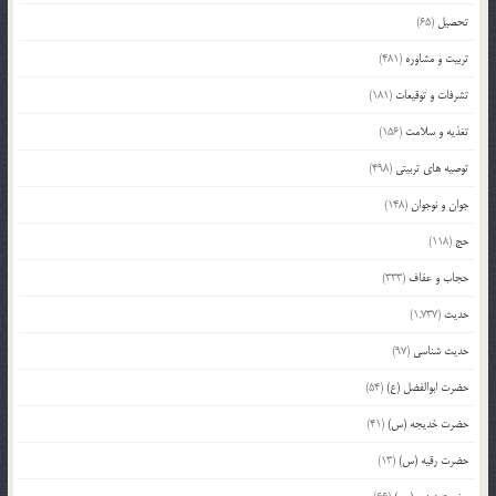
تحصیل
(65)
تربیت و مشاوره
(481)
تشرفات و توقیعات
(181)
تغذیه و سلامت
(156)
توصیه های تربیتی
(498)
جوان و نوجوان
(148)
حج
(118)
حجاب و عفاف
(333)
حدیث
(1,737)
حدیث شناسی
(97)
حضرت ابوالفضل (ع)
(54)
حضرت خدیجه (س)
(41)
حضرت رقیه (س)
(13)