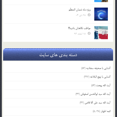
ویژه ماه شعبان المعظّم
28 دی 04
مواظب نگاهتان باشید!!!
18 اسفند 93
دسته بندی های سایت
آشنایی با صحیفه سجادیه
(56)
آشنایی با نهج البلاغه
(392)
آیت الله بهجت
(54)
آیت الله سید ابوالحسن اصفهانی
(43)
آیت الله سید علی آقا قاضی
(42)
ائمه اطهار
(5,038)