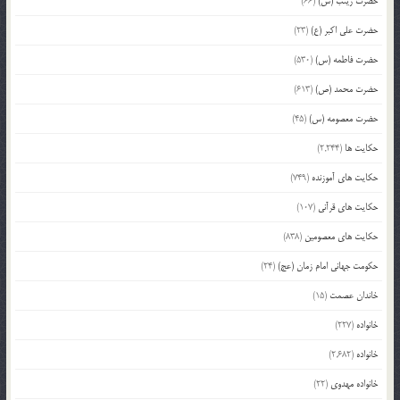
حضرت زینب (س)
(66)
حضرت علی اکبر (ع)
(23)
حضرت فاطمه (س)
(530)
حضرت محمد (ص)
(613)
حضرت معصومه (س)
(45)
حکایت ها
(2,244)
حکایت های آموزنده
(749)
حکایت های قرآنی
(107)
حکایت های معصومین
(838)
حکومت جهانی امام زمان (عج)
(24)
خاندان عصمت
(15)
خانواده
(227)
خانواده
(2,682)
خانواده مهدوی
(22)