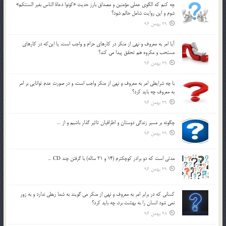
چه كنم كه الگوي عملي مؤمنين و مصداق بارز حديث «كونوا دعاة الناس بغير السنتكم»
شوم و اين روايت شامل حالم شود؟
29 بهمن 96
آيا امر به معروف و نهي از منكر در كارهاي حرام و واجب است، يا اين‌كه در كارهاي
مستحب و مكروه هم تحقق پيدا مي كند؟
29 بهمن 96
با چه شرايطي امر به معروف و نهي از منکر واجب است، و در صورت عدم توانايي بر امر
به معروف چه بايد کرد؟
29 بهمن 96
چگونه بر مسير زندگي دوستان و اطرافيان تاثير گذار باشيم و از …
29 بهمن 96
مدتي است كه دو برادر كوچكترم (14 و 21 ساله) با گرفتن چند CD …
29 بهمن 96
كساني كه در برابر امر به معروف و نهي از منكر مي گويند به شما ربطي ندارد و به زور
نمي شود انسان را به بهشت برد، چه بايد كرد؟
28 بهمن 96