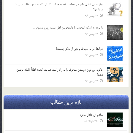
چگونه مي توانيم علاوه بر هدايت خود به هدايت كساني كه به سوي غفلت مي روند،
بپردازيم؟
28 بهمن 96
با توجه به اينكه اينجانب با دانشجويان اهل سنت روبرو مي‎شوم، …
28 بهمن 96
شرايط امر به معروف و نهي از منكر چيست؟
28 بهمن 96
چگونه مي توان دوستان منحرف را به راه راست هدايت كشاند لطفاٌ كاملاً توضيح
دهيد؟
28 بهمن 96
تازه ترین مطالب
سلام ای هلال محرم
25 خرداد 05