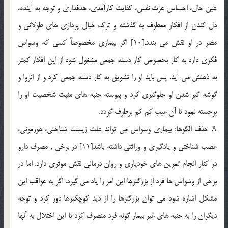
عين حال، احساس عزت نفس، كفايت كارآمدي، هدفداري و توجه به آينده،
دل كندن از افكار معطوف به گذشته و ترك خيال پردازي هاي طولاني و
مضر در او نقش مي بندد.[10] اگر بيماري مخصوصاً كسي كه وسواس
فكري دارد به كار بخصوص كار دسته جمعي مشغول شود از اين افكار كمتر
به ذهنش مي آيد. پس بايد او را تشويق به كار دسته جمعي كرد و از انزوا و
گوشه گير شدن او جلوگيري كرد و پيوسته جنبه هاي مثبت شخصيت او را
برجسته نمود تا آن عيب كم كم برطرف گردد.
9. حذف الگوها: بيماري وسواس مي تواند علت زيست شناختي، هورموني،
عصب شناختي و يادگيري و وراثتي داشته باشد[11] در برخي , مصرف دارو
در كنار انجام تمرين هاي خودياري و روان درماني نقش موثري دارد. اما در
برخي از وسواس ها فرد از بزرگترها اين امر را ياد مي گيرد. اگر به عواقب اين
مشكل اشاره شود مي توان بزرگترها را از ديد كوچكترها دور كرد و توجه
ديگران را به جنبه هاي غير بيمار گونه فرد منصرف كرد تا اين اختلال به آنها