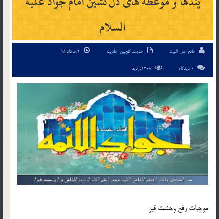
پندها و موعظه هاى دل نشين امام جواد علیه
السلام
خادم اهل البیت
حدیث
,
گلچین احادیث
2 مرداد 95
0 دیدگاه
2208بازدید
موجبات رفع وحشت قير