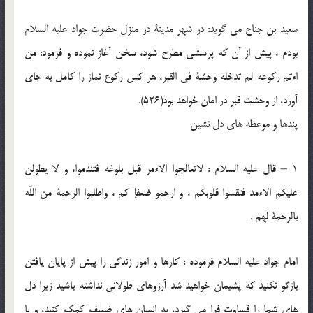
سعيد بن جناح مى گويد: در شهر مدينة در منزل حضرت جواد عليه السلام
بودم ، پيش از آن كه پرسشى مطرح شود، سخن آغاز نموده و فرمود: من
اءتم ركوعه لم تدخله وحشة فى القبر، هر كس ركوع نماز را كامل به جاى
آورد، از وحشت قبر در امان خواهد بود(526).
پندها و موعظه هاى دل نشين
1 – قال عليه السلام : لاتعالجوا الاءمر قبل بلوغه فتندموا، و لا يطولن
عليكم الاءمد فتقسوا قلوبكم ، و ارحمو ضعفإ كم ، واطلبوا الرحمة من اللّه
بالرحمة لهم .
امام جواد عليه السلام فرموده : كارها و امور زندگى را پيش از پايان يافتن
بازگو نكنيد كه پشيمان خواهيد شد آرزوهاى طولانى نداشته باشيد زيرا دل
هاى شما را قساوت فرا مى گيرد، به انسان هاى ضعيف كمك كنيد، و با