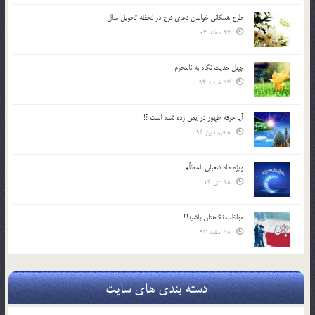
طرح همگانی خواندن دعای فرج در لحظه تحویل سال
27 اسفند 03
چهل حدیث نگاه به نامحرم
13 خرداد 94
آیا جرقه ظهور در یمن زده شده است ؟!
8 فروردین 94
ویژه ماه شعبان المعظّم
28 دی 04
مواظب نگاهتان باشید!!!
18 اسفند 93
دسته بندی های سایت