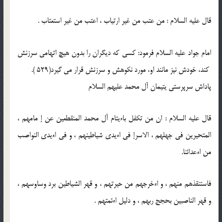
قال عليه السلام : من عتب من غير ارتياب ، اعتب من غير استعتاب .
امام جواد عليه السلام فرمود: كسى كه ديگران را بدون هيچ اتهامى سرزنش
‍ كند، خودش نيز مانند او، مورد نكوهش و سرزنش قرار مى گيرد(529 ).
پاداش سرپرستى يتيمان آل محمد عليهم السلام
قال عليه السلام : ان من تكفل باءيتام آل محمد المنقطعين عن إ مامهم ،
المتحيرين فى جهلهم ، الاسرإ فى اءيدى شياطينهم ، و فى اءيدى النواصب
من اءعدائنا.
فاستنقذهم منهم ، و اءخرجهم من حيرتهم ، و قهر الشياطين برد وساوسهم ،
و قهر الناصبين بحجج ربهم ، و دليل اءئمتهم .