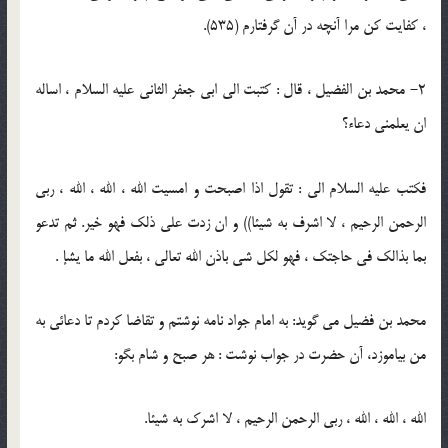
، كفايت كن مرا آنچه در آن گرفتارم (535).
2- محمد بن الفضيل ، قال : كتبت الى ابى جعفر الثانى عليه السلام ، اساله
ان يعلمنى دعاء؟
فكتب عليه السلام الى : تقول اذا اصبحت و امسيت الله ، الله ، الله ، ربى
الرحمن الرحيم ، لا اشرف به شيئا)) و ان زدت على ذلك فهو خير. ثم تدعو
بما بذالك فى حاجتك ، فهو لكل شى باذن الله تعالى ، بفعل الله ما يشإ .
محمد بن فضيل مى گويد: به امام جواد نامه نوشتم و تقاضا كردم تا دعائى به
من بياموزد، آن حضرت در جواب نوشت : هر صبح و شام بگو:
الله ، الله ، الله ، ربى الرحمن الرحيم ، لا اشرك به شيئا.