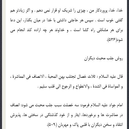
خدا، خدا، پروردگار من ، چيزى را شريك او قرار نمى دهم . و اگر زيادتر هم
گفتى خوب است . سپس هر حاجتى داشتى با خدا در ميان بگذار، اين دعا
براى هر مشكلى راه گشا است ، و خداوند هر چه اراده كند انجام مى
شود(536).
روش جلب محبت ديگران
قال عليه السلام : ثلاث خصال تجتلب بهن المحبة ، الانصاف فى المعاشرة ،
و المواساة فى الشدة ، والانطواع و الرجوع الى قلب سليم .
امام جواد عليه السلام فرمود: سه خصلت سبب جلب محبت مى شود: انصاف
در معاشرت ها و برخوردها، ايثار و از خود گذشتگى در سختى ها، پذيرش
انتقاد و سخن ديگران با قلبى پاك و مهربان (509).