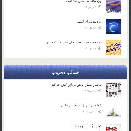
ویژه میلاد امام حسین علیه السلام
2 بهمن 04
ویژه ماه شعبان المعظّم
28 دی 04
ویژه مبعث حضرت محمد صلی الله علیه و اله و سلم
25 دی 04
مطالب محبوب
نمادهای شیطان پرستی در بازی کلش آف کلنز
11 مرداد 94
خاطره ای از توسل به حضرت زهرا(س)
23 خرداد 94
تجارت پُرسود ازدواج موقت !