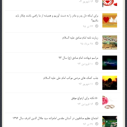
16 شهریور 04
براي اينكه دل پدر و مادر را به دست آوريم و هميشه از ما راضي باشند چكار بايد
بكنيم؟
23 تیر 95
زیارت نامه امام صادق علیه السلام
28 مرداد 95
مراسم شهادت امام صادق (ع) سال 93
10 فروردین 94
جذب کمک های مردمی موکب امام علی علیه السلام
11 شهریور 96
50 نکته برای ازدواج موفق
16 فروردین 94
اجتماع عظیم صادقیون در آستان مقدس امامزاده سید جلال الدین اشرف سال 1396
29 تیر 96