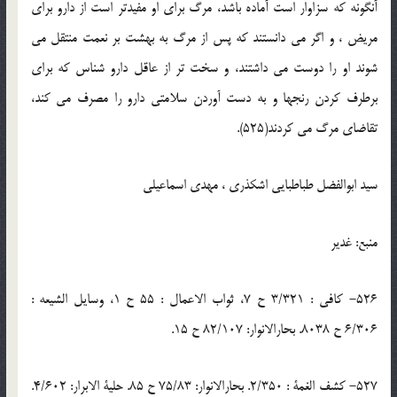
آنگونه كه سزاوار است آماده باشد، مرگ براى او مفيدتر است از دارو براى
مريض ، و اگر مى دانستند كه پس از مرگ به بهشت بر نعمت منتقل مى
شوند او را دوست مى داشتند، و سخت تر از عاقل دارو شناس كه براى
برطرف كردن رنجها و به دست آوردن سلامتى دارو را مصرف مى كند،
تقاضاى مرگ مى كردند(525).
سيد ابوالفضل طباطبايى اشكذرى ، مهدى اسماعيلى
منبع: غدیر
526- كافى : 3/321 ح 7، ثواب الاعمال : 55 ح 1، وسايل الشيعه :
6/306 ح 8038. بحارالانوار: 82/107 ح 15.
527- كشف الغمة : 2/350. بحارالانوار: 75/83 ح 85. حلية الابرار: 4/602.