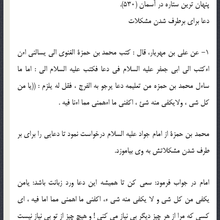
پنهان ترين ستاره در آسمان (530).
دعا براى برطرف شدن مشكلات
1- عن على بن مهريار، قال : كتب محمد بن حمزة الغنوى الى يسالنى اءن
اءكتب الى ابى جعفر عليه السلام فى دعا فكتب عليه السلام الى : اما ما
ساءل محمد بن حمزه من تعليمه دعا يرجو به الفرج ، فقل له يلزم : ((يا من
كل شى ، ولايكفى منه شئ ، اكفنى ما اءهمنى مما اءنا فيه .
محمد بن حمزة از امام جواد عليه السلام درخواست نمود تا دعايى را براى بر
طرف شدن مشكلاتش به وى بياموزد.
امام در جواب فرمود: سعى كن تا هميشه اين دعا ورد زبانت باشد: يامن
يكفى من كل شى و لا يكفى منه شى ء، اكفنى ما اهمنى مما اما فيه ، اى
كسى كه مرا از هر چيز ديگر بى نياز مى كنى ! و هيچ چيز از تو بى نياز نيست