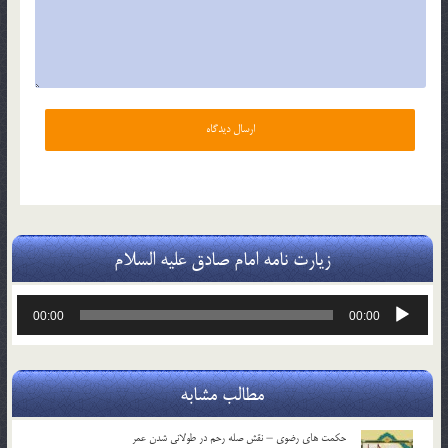
زیارت نامه امام صادق علیه السلام
پخش‌کننده
00:00
00:00
صوت
مطالب مشابه
حکمت های رضوی – نقش صله رحم در طولانی شدن عمر