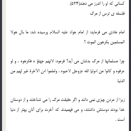
كسانى كه او را اندرز مى دهند(524).
فلسفه ى ترس از مرگ
امام هادى مى فرمايد: از امام جواد عليه السلام پرسيده شد: ما بال هولا
المسلمين يكرهون الموت ؟
چرا مسلمانها از مرگ بدشان مى آيد؟ فرمود: لانهم جهلؤ ه فكرهوه ، و لو
عرفوه و كانوا من اءوليإ الله عزوجل لاحبوه ، ولعلموا اءن الآخرة خير لهم من
الدنيا.
زيرا از مردن چيزى نمى دانند و اگر حقيقت مرگ را مى شناختند و از دوستان
خدا بودند دوستش داشتند، و مى فهميدند كه آخرت براى آنان بهتر از دنيا
است .