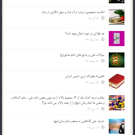
احادیث معصومین درباره ترک نماز و سهل انگاری در نماز
29 آذر 95
چه نظراتی در مورد دجال وجود دارد؟
28 مرداد 94
سوالات طبی و پاسخ های امام صادق(ع)
28 اسفند 93
«نفس» خطرناک ترین دشمن انسان
26 اسفند 93
مقام و درجه كدام يك از 14 معصوم بالاتر است چون بعضي امام علي ـ عليه السلام ـ
و بعضي ها امام زمان (عج) را از همه بالاتر مي دانند چرا؟
12 دی 94
تشرف علي آقا قاضي به محضر امام زمان(عج)
15 دی 95