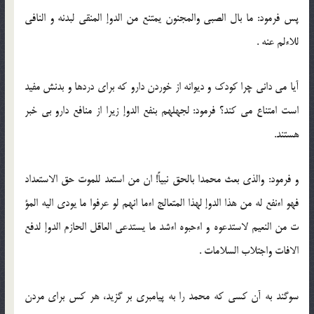
پس فرمود: ما بال الصبى والمجنون يمتنع من الدوإ المنقى لبدنه و النافى
للاءلم عنه .
آيا مى دانى چرا كودك و ديوانه از خوردن دارو كه براى دردها و بدنش مفيد
است امتناع مى كند؟ فرمود: لجهلهم بنفع الدوإ زيرا از منافع دارو بى خبر
هستند.
و فرمود: والذى بعث محمدا بالحق نبياً! ان من استعد للموت حق الاستعداد
فهو اءنفع له من هذا الدوإ لهذا المتعالج اءما انهم لو عرفوا ما يودى اليه المؤ
ت من النعيم لاستدعوه و اءحبوه اءشد ما يستدعى العاقل الحازم الدوإ لدفع
الافات واجتلاب السلامات .
سوگند به آن كسى كه محمد را به پيامبرى بر گزيد، هر كس براى مردن