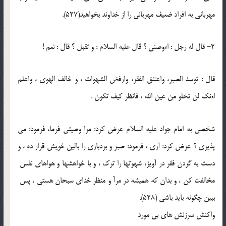
مهربانى به افراد ضعيف مهربانى را از خداوند بخواهيد(527).
2- قال له رجل : اءوصنى ؟ قال عليه السلام : و تقبل ؟ قال : نعم !
قال : توسد الصبر، واعتنق الفقر، وارفض الشهوات ، و خالف الهوى ، واعلم
اءنك لن تخلو من عين الله ، فانظر كيف تكون .
شخصى به امام جواد عليه السلام عرض كرد: مرا وصيتى فرما، فرمود: مى
پذيرى ؟ عرض كرد: آرى ، فرمود: صبر و بردبارى را بالين خويش قرار ده ، و
دست به گردن فقر در آويز، شهوتها را ترك ، و با خواهشها و هواهاى نفس ‍
مخالفت كن ، و بدان كه هميشه در مرآ و منظر خداى سبحان هستى ، پس ‍
ببين چگونه بايد باشى (528).
واكنش سرزنش هاى بى مورد