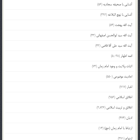
آشنایی با صحیفه سجادیه
(56)
آشنایی با نهج البلاغه
(392)
آیت الله بهجت
(54)
آیت الله سید ابوالحسن اصفهانی
(43)
آیت الله سید علی آقا قاضی
(42)
ائمه اطهار
(5,038)
اثبات ولایت و وجود امام زمان
(73)
احادیث موضوعی
(550)
اخبار
(717)
اخلاق اسلامی
(956)
اخلاق و تربیت اسلامی
(2,836)
ادیان
(474)
ارتباط با امام زمان (عج)
(14)
ازدواج
(371)