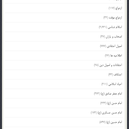
ازدواج
(117)
ازدواج موقت
(32)
اسلام شناسی
(2,661)
اصحاب و یاران
(37)
اصول اعتقادی
(777)
اطلاعیه ها
(26)
اعتقادات و اصول دین
(28)
اعتکاف
(43)
اعیاد اسلامی
(211)
امام جعفر صادق (ع)
(372)
امام حسن (ع)
(233)
امام حسن عسکری (ع)
(172)
امام حسین (ع)
(847)