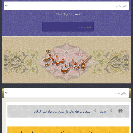
جمعه , 16 مرداد 1405
حدیث
پندها و موعظه هاى دل نشين امام جواد علیه السلام