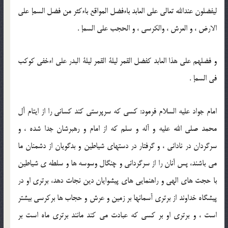
ليفضلون عندالله تعالى على العابد باءفضل المواقع باءكثر من فضل السمإ على
الارض ، و العرش ، والكرسى ، و الحجب على السمإ .
و فضلهم على هذا العابد كفضل القمر ليلة القمر ليلة البدر على اءخفى كوكب
فى السمإ .
امام جواد عليه السلام فرمود: كسى كه سرپرستى كند كسانى را از ايتام آل
محمد صلى الله عليه و آله و سلم كه از امام و رهبرشان جدا شده ، و
سرگردان در نادانى ، و گرفتار در دستهاى شياطين و بدگويان از دشمنان ما
مى باشند، پس آنان را از سرگردانى و چنگال وسوسه ها و سلطه ى شياطين
با حجت هاى الهى و راهنمايى هاى پيشوايان دين نجات دهد، برترى او در
پيشگاه خداوند از برترى آسمانها بر زمين و عرش و حجاب ها بركرسى بيشتر
است ، و برترى او بر كسى كه عبادت مى كند مانند برترى ماه است بر