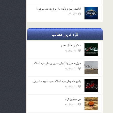
احادیث رضوی: چگونه مال و ثروت جمع می‌شود؟
26 تیر 03
تازه ترین مطالب
سلام ای هلال محرم
25 خرداد 05
منزل به منزل با کاروان حسین بن علی علیه السلام
25 خرداد 05
پاسخ امام زمان علیه السلام به چند شبهه عاشورایی
25 خرداد 05
من سرزمین کربلا
25 خرداد 05