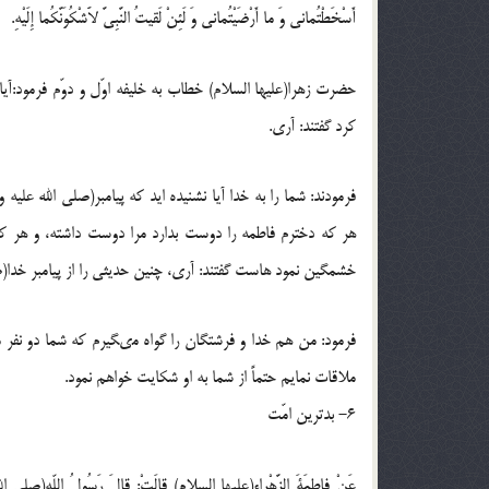
أَسْخَطْتُمانى وَ ما أَرْضَيْتُمانى وَ لَئِنْ لَقيتُ النَّبِىَّ لاََشْكُوَنَّكُما إِلَيْهِ.
حضرت زهرا(عليها السلام) خطاب به خليفه اوّل و دوّم فرمود:آيا
كرد گفتند: آرى.
فرمودند: شما را به خدا آيا نشنيده ايد كه پيامبر(صلى الله 
هر كه دخترم فاطمه را دوست بدارد مرا دوست داشته، و هر كه
خشمگين نمود هاست گفتند: آرى، چنين حديثى را از پيامبر خدا(صل
فرمود: من هم خدا و فرشتگان را گواه مىگيرم كه شما دو نفر م
ملاقات نمايم حتماً از شما به او شكايت خواهم نمود.
6- بدترين امّت
عَنْ فاطِمَةَ الزَّهْراءِ(عليها السلام) قالَتْ: قالَ رَسُولُ اللّهِ(صلى الله عل