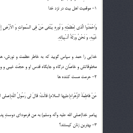
1- موقعيت اهل بيت در نزد خدا
وَاحْمَدُوا الَّذى لِعَظمَتِهِ وَ نُورِهِ يَبْتَغى مَنْ فِى السَّمواتِ وَ الاَْرْضِ إِلَ
غَيْبِهِ، وَ نَحْنُ وَرَثَةُ أَنـْبِيائِهِ.
خدايى را حمد و سپاس گوييد كه به خاطر عظمت و نورش، هر ك
مخلوقاتش و خاصّان درگاه و جايگاه قدس او و حجّت غيبى و وا
2- حرمت مست كننده ها
عَنْ فاطِمَةَ الزَّهْراءِ(عليها السلام) قالَتْ: قالَ لى رَسُولُ اللّهِ(صلى الل
پيامبر خدا(صلى الله عليه وآله وسلم) به من فرمود:اى دوستِ 
3- بهترين زنان كيستند؟