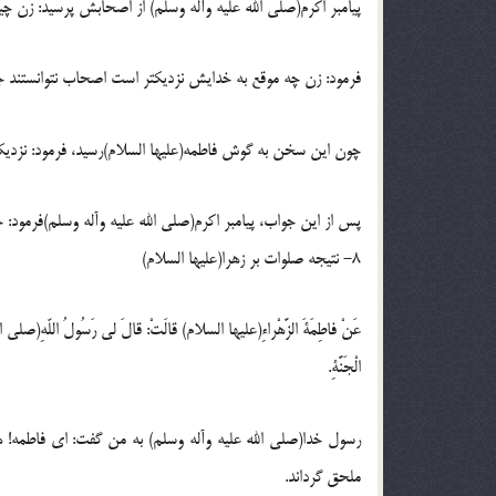
پيامبر اكرم(صلى الله عليه وآله وسلم) از اصحابش پرسيد: زن 
فرمود: زن چه موقع به خدايش نزديكتر است اصحاب نتوانستند ج
چون اين سخن به گوش فاطمه(عليها السلام)رسيد، فرمود: نزديك
پس از اين جواب، پيامبر اكرم(صلى الله عليه وآله وسلم)فرمود: 
8- نتيجه صلوات بر زهرا(عليها السلام)
عَنْ فاطِمَةَ الزَّهْراءِ(عليها السلام) قالَتْ: قالَ لى رَسُولُ اللّهِ(صلى الله
الْجَنَّةِ.
رسول خدا(صلى الله عليه وآله وسلم) به من گفت: اى فاطمه! هر
ملحق گرداند.