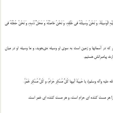
يْهِ الْوَسيلَةَ، وَ نَحْنُ وَسيلَتُهُ فى خَلْقِهِ، وَ نَحْنُ خاصَّتُهُ وَ مَحَلُّ ُدْسِهِ، وَ نَحْنُ حُجَّتُهُ فى
ه در آسمانها و زمين است به سوى او وسيله مىجويد، و ما وسيله او در ميان
رث پيامبرانش هستيم.
ه عليه وآله وسلم): يا حَبيبَةَ أَبيها كُلُّ مُسْكِر حَرامٌ، و كُلُّ مُسْكِر خَمْرٌ.
پدر! هر مست كننده اى حرام است، و هر مست كننده اى خمر است.