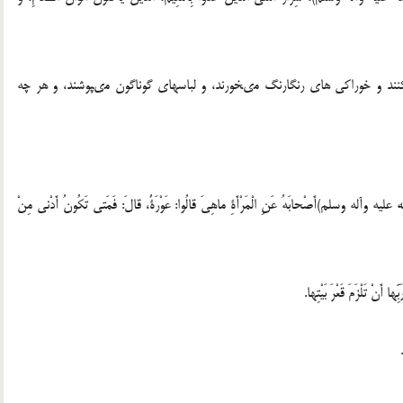
ىكنند و خوراكى هاى رنگارنگ مىخورند، و لباسهاى گوناگون مىپوشند، و هر چه
 عليه وآله وسلم)أَصْحابَهُ عَنِ الْمَرْأَةِ ماهِىَ قالُوا: عَوْرَةٌ، قالَ: فَمَتى تَكُونُ أَدْنى مِنْ
َنْ تَلْزَمَ قَعْرَ بَيْتِها.