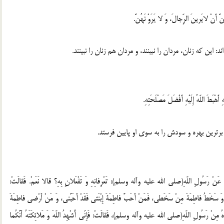
أَنْ لايَرينَ الرِّجالَ، وَ لا يَرَوْ نَهُنَّ.
ين كه زنان، مردان را نبينند، و مردان هم زنان را نبينند.
بَطَ اللّهُ إِلَيْهِ أَفْضَلَ مَصْلَحَتِهِ.
برترين بهره و سودش را به سوى او پايين فرستد.
ْتُكُما عَنْ رَسُولِ اللّهِ(صلى الله عليه وآله وسلم): تَعْرِفانِهِ وَ تَفْعَلانِ بِهِ؟ قالا نَعَمْ. فَقالَتْ:
َ، وَ سَخَطُ فاطِمَةَ مِنْ سَخَطى، فَمَنْ أَحَبَّ فاطِمَةَ إِبْنَتى فَقَدْ أَحَبَّنى، وَ مَنْ أَرْضى فاطِمَةَ
ُ مِنْ رَسُولِ اللّهِ(صلى الله عليه وآله وسلم)، فَقالَتْ: فَإِنّى أُشْهِدُ اللّهَ وَ مَلائِكَتَهُ أَنَّكُما