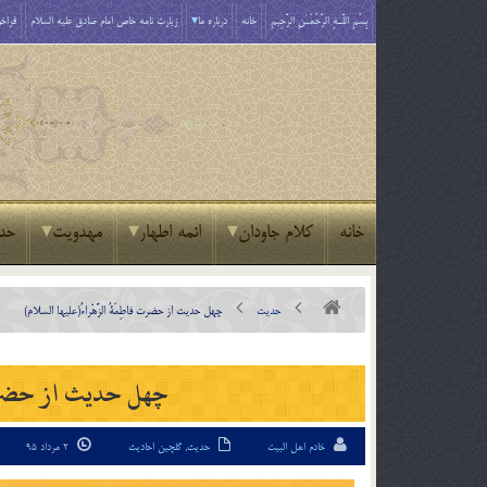
بِسْمِ اللَّـهِ الرَّحْمَـٰنِ الرَّحِيمِ
خانه
درباره ما
زیارت نامه خاص امام صادق علیه السلام
فراخو
خانه
کلام جاودان
ائمه اطهار
مهدویت
حد
حدیث
چهل حديث از حضرت فاطِمَةُ الزَّهْراءُ(عليها السلام)
چهل حديث از حضرت فاط
خادم اهل البیت
حدیث
,
گلچین احادیث
2 مرداد 95