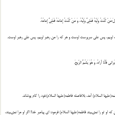
ُنْتُ وَلِيَّهُ فَعَلِىٌّ وَلِيُّهُ، وَ مَنْ كُنْتُ إِمامَهُ فَعَلِىٌّ إِمامُهُ.
ست اويم، پس على سرپرست اوست و هر كه را من رهبر اويم، پس على رهبر اوست.
ى فَأَنَا أَراهُ، وَ هُوَ يَشُمُّ الرّيحَ.
طمه(عليها السلام) آمد، بلافاصله فاطمه(عليها السلام)خود را كام پوشاند.
كه او تو را نمىبيند فاطمه(عليها السلام) فرمود: اى پيامبر خدا! اگر او مرا نمىبيند،