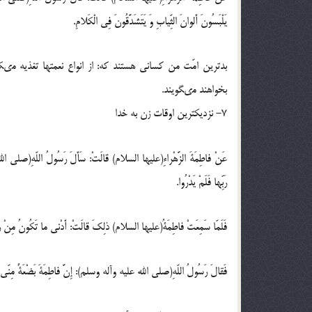
يَلْبَسُونَ أَلوانَ الثِّيابِ وَ يَتَشَدَّقُونَ فِى الْكَلامِ.
بدترين امّت من كسانى هستند كه: از انواع نعمتها تغذيه م
بخواهند مىگويند.
7- نزديكترين اوقات زن به خدا
عَنْ فاطِمَةَ الزَّهْراءِ(عليها السلام) قالَتْ: سَأَلَ رَسُولُ اللّهِ(صلى الله
رَبِّها فَلَمْ يَدْرُوا.
فَلَمّا سَمِعَتْ فاطِمَةُ(عليها السلام) ذلِكَ قالَتْ: أَدْنى ما تَكُونُ مِنْ رَبِّها أ
فَقالَ رَسُولُ اللّهِ(صلى الله عليه وآله وسلم): إِنَّ فاطِمَةَ بَضْعَةٌ مِنّى.