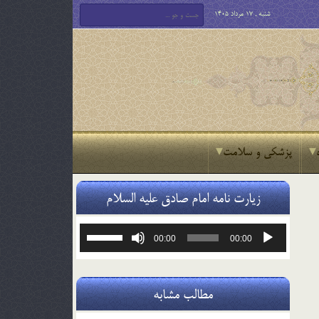
شنبه , 17 مرداد 1405
پزشکی و سلامت
زیارت نامه امام صادق علیه السلام
پخش‌کننده
برای
00:00
00:00
صوت
افزایش
یا
کاهش
صدا
مطالب مشابه
از
کلیدهای