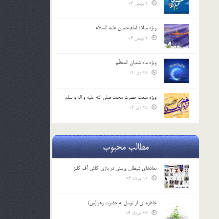
2 بهمن 04
ویژه میلاد امام حسین علیه السلام
2 بهمن 04
ویژه ماه شعبان المعظّم
28 دی 04
ویژه مبعث حضرت محمد صلی الله علیه و اله و سلم
25 دی 04
مطالب محبوب
نمادهای شیطان پرستی در بازی کلش آف کلنز
11 مرداد 94
خاطره ای از توسل به حضرت زهرا(س)
23 خرداد 94