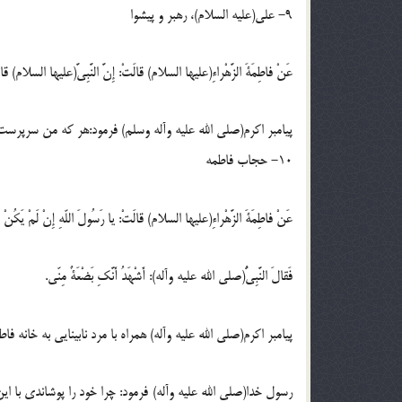
9- على(عليه السلام)، رهبر و پيشوا
عَنْ فاطِمَةَ الزَّهْراءِ(عليها السلام) قالَتْ: إِنَّ النَّبِىَّ(عليها السلام) قالَ:مَنْ ك
پيامبر اكرم(صلى الله عليه وآله وسلم) فرمود:هر كه من سرپر
10- حجاب فاطمه
عَنْ فاطِمَةَ الزَّهْراءِ(عليها السلام) قالَتْ: يا رَسُولَ اللّهِ إِنْ لَمْ يَكُنْ يَران
فَقالَ النَّبِىُّ(صلى الله عليه وآله): أَشْهَدُ أَنَّكِ بَضْعَةٌ مِنّى.
پيامبر اكرم(صلى الله عليه وآله) همراه با مرد نابينايى به خانه فا
رسول خدا(صلى الله عليه وآله) فرمود: چرا خود را پوشاندى با اين 