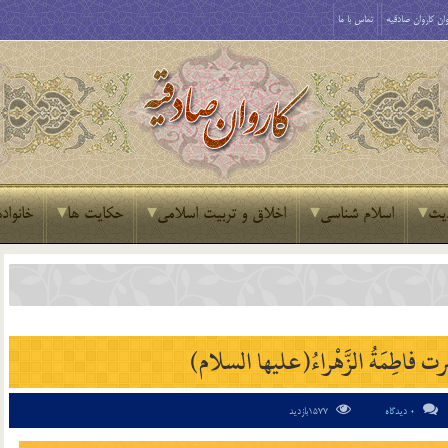
ان کاروان صادقیه
تماس با ما
یث
اسلام شناسی
اخلاق و تربیت اسلامی
حکایت ها
خانواده
ِمَةُ الزَّهْراءُ(عليها السلام)
0 دیدگاه
1577بازدید