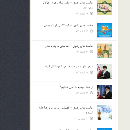
حکمت های رضوی – نقش صله رحم در طولانی
بالا
شدن عمر
و
29 اسفند 03
پایین
استفاده
حکمت های رضوی – گره گشایی از کار مومن
کنید.
29 اسفند 03
حکمت های رضوی – حد نیکی به پدر و مادر
29 اسفند 03
شرح دعای ماه رجب؛ «یا من ارجوه لکل خیر»
29 اسفند 03
از كجا بفهميم ما ناجی هستیم؟
29 اسفند 03
حکمت های رضوی – فضیلت زیارت امام رضا علیه
السلام
20 شهریور 03