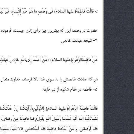
> قالَتْ فاطِمَةُ(عليها السلام) فى وَصْفِ ما هُوَ خَيْرٌ لِلنِّساءِ: خَيْرٌ لَهُنَّ 
حضرت در وصف اين كه بهترين چيز براى زنان چيست، فرموده اند: ا
4- نتيجه عبادت خالص
عَنْ فاطِمَةَالزَّهْراءِ(عليها السلام) : مَنْ أَصْعَدَ إِلَىاللّهِ خالِصَ عِبادَتِهِ أَهْ
هر كه عبادت خالصش را به سوى خدا بالا فرستد، خداوند متعال 
5- فاطمه در مقام شكوه از دو خليفه
قالَتْ فاطِمَةُ الزَّهْراءُ(عليها السلام) لِلاَْوَّلَيْنِ:أَرَأَيْتُكُما إِنْ حَدَّث
نَشَدْتُكُمَا اللّهُ أَلَمْ تَسْمَعا رَسُولَ اللّهِ يَقُولُ:رِضا فاطِمَةَ مِنْ رِضاى
فَقَدْ أَرْضانى، وَ مَنْ أَسْخَطَ فاطِمَةَ فَقَدْ أَسْخَطَنى قالا نَعَمْ، سَمِعْناه