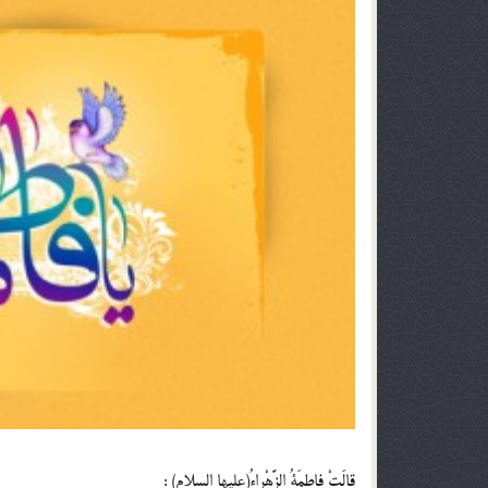
قالَتْ فاطِمَةُ الزَّهْراءُ(عليها السلام) :