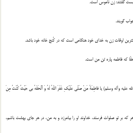
چيست گفتند: زن ناموس است.
واب گويند.
ترين اوقات زن به خداى خود هنگامى است كه در كُنج خانه خود باشد.
حقّا كه فاطمه پاره تن من است.
 عليه وآله وسلم) يا فاطِمَةُ مَنْ صَلّى عَلَيْكِ غَفَرَ اللّهُ لَهُ وَ أَلْحَقَهُ بى حَيْثُ كُنْتُ مِنَ
 كه بر تو صلوات فرستد، خداوند او را بيامرزد و به من، در هر جاى بهشت باشم،