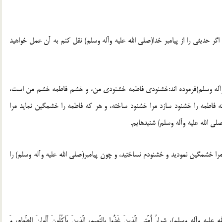
 اگر حديثى را از پيامبر خدا(صلى الله عليه وآله وسلم) نقل كنم به آن عمل خواهيد
عليه وآله وسلم)فرموده اند:خشنودى فاطمه خشنودى من، و خشم فاطمه خشم من است،
 فاطمه را خشنود سازد مرا خشنود ساخته، و هر كه فاطمه را خشمگين نمايد مرا
ى الله عليه وآله وسلم) شنيدهايم.
را خشمگين نموديد و خشنودم نساختيد، و چون پيامبر(صلى الله عليه وآله وسلم) را
يه وآله وسلم)، شِرارُ أُمَّتى الَّذينَ غَذُّوا بِالنَّعِيم، الَّذينَ يَأكُلُونَ أَلْوانَ الطَّعامِ، وَ