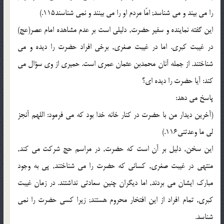
را می بیند و می شناسد; امّا مردم او را می بینند و نمی شناسند115.)
این گفته نماینده و سفیر حضرت, دلیلی است بر عدم مشاهده امام عصر(عج)
در غیبت کبری. اما در غیبت صغری, برخی افراد حضرت را دیده و می
شناختند. از جمله آنان محمدبن عثمان عمری است. حمیری از وی سؤال می
کند: آیا حضرت را دیده ای؟
پاسخ می دهد:
(آخرین دیدار من با حضرت در کنار خانه خدا بود که می فرمود: اللهم أنجز
لی ما وعدتنی116.)
این سخن, دلیل بر آن است که حضرت, در مراسم حج شرکت می کند,
منتهی در غیبت صغری, کسانی که حضرت را می شناختند, پی به وجود
مبارک ایشان می بردند, اما دیگران چنین سعادتی نداشتند. در زمان غیبت
کبری, تمام افراد از این افتخار محروم هستند; زیرا کسی حضرت را نمی
شناسد.