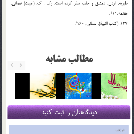
طبریه, اردن, دمشق و حلب سفر کرده است. رک . ک: (غیبت) نعمانی,
مقدمه,11/ .
127. (کتاب الغیبة), نعمانی, 160/.
مطالب مشابه
دیدگاهتان را ثبت کنید