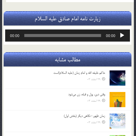
زیارت نامه امام صادق علیه السلام
پخش‌کننده
00:00
00:00
صوت
مطالب مشابه
حاکم خليفه الله و امام زمان (علیه السلام)است
29 اسفند 03
وقتی دین، پول و قبله، زن می‌شود
29 اسفند 03
زمان ظهور ؛ نگاهی دیگر (بخش اول)
29 اسفند 03