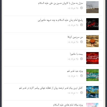
منزل به منزل با کاروان حسین بن علی علیه السلام
25 خرداد 05
پاسخ امام زمان علیه السلام به چند شبهه عاشورایی
25 خرداد 05
من سرزمین کربلا
25 خرداد 05
بیعت با عاشورا
25 خرداد 05
ویژه عید غدیر خم
10 خرداد 05
کامل ترین پیام غدیر ترجمه روان از خطابه جهانی پیامبر اکرم در غدیر خم
10 خرداد 05
ویژه میلاد امام هادی علیه السلام