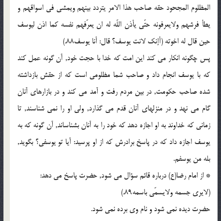
المظلوم المجحود حقه صاحب هذا الامر یتردد بینهم ویمشی فی اسواقهم و
یطأ فرشهم ولایعرفونه حتّی یأذن اللّه له ان یعرّفهم نفسه کما اذن لیوسف
حین قال له اخوته (أإنک لانت یوسف؟ قال: أنا یوسف88.)
پس چگونه انکار می کند این امت که خدا با حجت خود, آن گونه عمل کند
که با یوسف انجام داد و صاحب شما مظلومی است که از حقش بازداشته
شده صاحب حکومت, در بین مردم رفت و آمد می کند و در بازارهای آنان
گام می نهد و در منزلهای آنان قدم می گذارد, ولی او را نمی شناسند, تا
زمانی که خداوند به او اجازه دهد که خود را به آنان بشناساند, آن گونه که به
یوسف اجازه داد که در پاسخ برادرش که از او پرسید: آیا تو یوسفی؟ بگوید,
بله من یوسفم.
* از امام رضا(ع) درباره قائم سؤال می شود, حضرت پاسخ می دهد:
(لایری جسمه ولایسمّی باسمه89.)
حضرت دیده نمی شود و نام وی برده نمی شود.