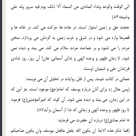
الی الوقت والوعد ونداء المنادی من السماء ألا ذلک یوم فیه سرور ولد علی
وشیعته86.)
حجت حق بر زمین استوار است. در جاده ها حرکت می کند, در خانه ها و
قصرها وارد می شود و در شرق و غرب زمین به گردش می پردازد, سخن
مردم را می شنود و بر جماعت مردم سلام می کند. می بیند و دیده نمی
شود, تا زمان ظهور و وعده الهی و ندای آسمانی. هان! آن روز, روز شادی
فرزندان علی و شیعیان اوست.
نعمانی در کتاب غیبت, پس از نقل روایات در تحلیل آن می نویسد:
(پس مثال زد برای آنان درباره یوسف که امام(عج) موجود است, جز این که
در این زمان, می بیند و دیده نمی شود, آن گونه که امیرالمؤمنین(ع) فرمود:
تا روز ظهور و وعده الهی و زمانی که ندا از آسمان برآید87.)
* امام صادق(ع) درباره آن حضرت می فرماید:
(فما تنکر هذه الامة ان یکون الله یفعل مافعل بیوسف وان یکون صاحبکم