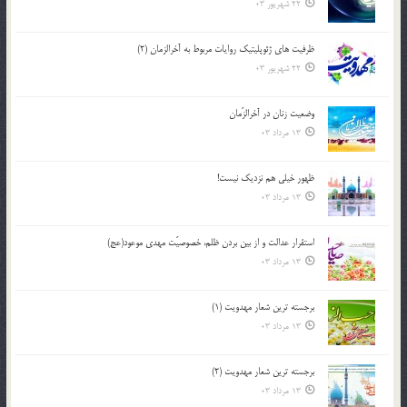
22 شهریور 03
ظرفیت های ژئوپلیتیک روایات مربوط به آخرالزمان (2)
22 شهریور 03
وضعیت زنان در آخرالزّمان
13 مرداد 03
ظهور خیلی هم نزدیک نیست!
13 مرداد 03
استقرار عدالت و از بين بردن ظلم، خصوصيّت مهدي موعود(عج)
13 مرداد 03
برجسته ترين شعار مهدويت (1)
13 مرداد 03
برجسته ترين شعار مهدويت (2)
13 مرداد 03