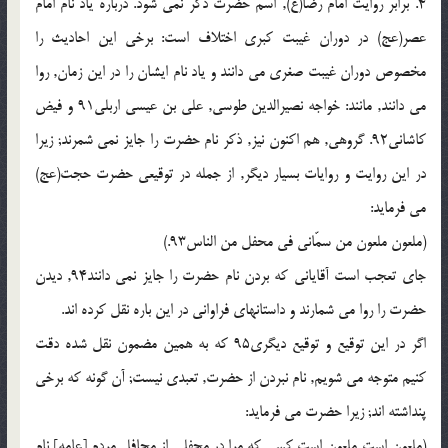
4. برابر روایت امام رضا(ع), اسم حضرت ذکر نمی شود. درباره یاد نام امام
عصر(عج) در دوران غیبت کبری اختلاف است: برخی این احادیث را
مخصوص دوران غیبت صغری می دانند و یاد نام ایشان را در این زمان, روا
می دانند, مانند: خواجه نصیرالدین طوسی, علی بن عیسی اربلی91 و فیض
کاشانی92. گروهی, هم اکنون نیز, ذکر نام حضرت را جایز نمی شمرند; زیرا
در این روایت و روایات بسیار دیگر, از جمله در توقیعی حضرت حجت(عج)
می فرماید:
(ملعون ملعون من سمّانی فی محفل من الناس93.)
جای تعجب است آقایانی که بردن نام حضرت را جایز نمی دانند94, دیدن
حضرت را روا می شمارند و داستانهای فراوانی در این باره نقل کرده اند.
اگر در این توقیع و توقیع دیگری95 که به همین مضمون نقل شده دقت
کنیم متوجه می شویم, نام نبردن از حضرت, تعبدی نیست; آن گونه که برخی
پنداشته اند; زیرا حضرت می فرماید:
(ملعون است ملعون است کسی که مرا در محفلی از محافل مردم [عامه] نام