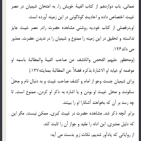
نعمانی, باب دوازدهم از کتاب الغیبة خویش را, به امتحان شیعیان در عصر
غیبت اختصاص داده و احادیث گوناگونی در این زمینه آورده است.
او,درفصلی از کتاب خود,به روشنی مشاهده حضرت رادر عصر غیبت جایز
ندانسته و تحقیق در این زمینه را ممنوع و شیعیان را در ندیدن حضرت, معذور
می داند126.
(ومحظور علیهم الفحص والکشف عن صاحب الغیبة والمطالبة باسمه او
موضعه او غیابه او الاشارة بذکره فضلاً عن المطالبة بمعاینته127.)
برای شیعیان جست وجو از امام و کشف صاحب غیبت و به دنبال نام و محلّ
سکونت و محل غیبت او بودن و یا اشاره به ذکر او کردن, ممنوع است, تا
چه رسد بر آن که بخواهند آشکارا او را ببینند.
برابر آنچه ذکر شد, مشاهده حضرت در غیبت کبری, ممکن نیست, مگر این
که دلیل معتبری, این ادله را مقید و جواز آن را ثابت کند.
از روایاتی که یادآور شدیم, نکات زیر بدست می آید: