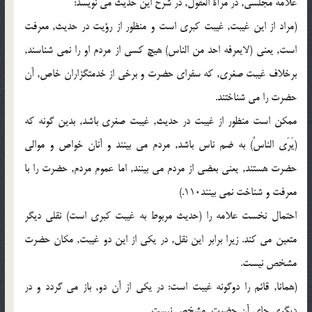
علامه مجلسی, در مرآة العقول, در شرح این حدیث می نویسد:
(مراد از این غیبت, غیبت کبری است و منظور از رؤیت در حدیث, معرفت
است, یعنی (لایعرفه احد من الناس) هیچ کسی از مردم او را نمی شناسند,
برخلاف غیبت صغری, که سفرای حضرت و برخی از خدمتگزاران خاص, آن
حضرت را می شناختند.
ممکن است منظور از غیبت در حدیث, غیبت صغری باشد, بدین گونه که
(یَرَی الناسُ) به ضم ناس باشد, مردم می بینند و آنان خواص و موالی
حضرت هستند, یعنی بعضی از مردم می بینند, اما عموم مردم, حضرت را با
معرفت و شناخت نمی بینند110.)
احتمال نخست علامه را (حدیث مربوط به غیبت کبری است) نقلی دیگر
متعین می کند. زیرا برابر این نقل, در یکی از این دو غیبت, مکان حضرت
مشخص نیست.
(همانا, قائم را دوگونه غیبت است: در یکی از آن دو, باز می گردد و در
دیگری جای آن حضرت, مشخص نیست.