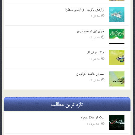
ابزارهاي برگزيده آخر الزماني شيطان!
28 تیر 03
احياي دين در عصر ظهور
28 تیر 03
جنگ جهاني آخر
28 تیر 03
مصر در احادیث آخرالزمان
28 تیر 03
تازه ترین مطالب
سلام ای هلال محرم
25 خرداد 05