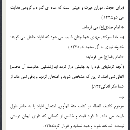
(برای حجت, دوران حیرت و غیبتی است که عده ای گمراه و گروهی هدایت
می شوند122.)
* امام صادق(ع) می فرماید:
(به خدا سوگند, مهدی شما چنان غایب می شود که افراد جاهل می گویند:
خداوند نیازی به آل محمد ندارد123.)
*امام رضا(ع) می فرماید:
(آنچه گردنهای خود را به جانبش دراز کرده اید [تشکیل حکومت آل محمد]
اتفاق نمی افتد, تا این که مشخص شوید و امتحان گردید و باقی نمی ماند از
شما مگر اندکی124.)
و…
مرحوم کاشف الغطاء در کتاب جنة المأوی, امتحان افراد را به خاطر طول
غیبت می داند, تا افراد ثابت و خالص از کسانی که دارای ایمان درستی
نیستند. شناخته شوند و همه تصفیه و غربال گردند125.