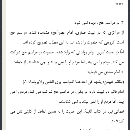
***
3. در مراسم حج ، دیده نمی شود
از مراکزی که در غیبت صغری, امام عصر(عج) مشاهده شده, مراسم حج
است. گروهی که حضرت را دیده اند, به این مطلب تصریح کرده اند.
امّا در غیبت کبری, برابر روایاتی که وارد شده, حضرت در مراسم حج شرکت
می کند, مردم را می بیند, اما مردم او را نمی بینند و نمی شناسند, از جمله:
* امام صادق می فرماید:
(للقائم غیبتان: یشهد فی احداهما المواسم یری الناس ولایرونه108.)
امام قائم دو غیبت دارد: در یکی, در مراسم حج شرکت می کند, مردم را می
بیند, امّا مردم او را نمی بینند و نمی شناسند.
نعمانی نیز, در کتاب الغیبة, این حدیث را به همین الفاظ, از کلینی نقل می
کند109.