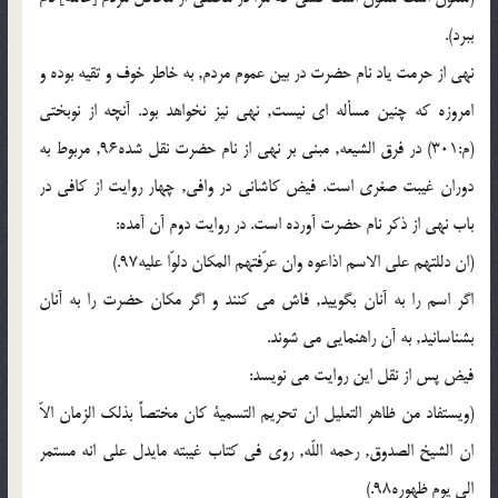
ببرد).
نهی از حرمت یاد نام حضرت در بین عموم مردم, به خاطر خوف و تقیه بوده و
امروزه که چنین مسأله ای نیست, نهی نیز نخواهد بود. آنچه از نوبختی
(م:301) در فرق الشیعه, مبنی بر نهی از نام حضرت نقل شده96, مربوط به
دوران غیبت صغری است. فیض کاشانی در وافی, چهار روایت از کافی در
باب نهی از ذکر نام حضرت آورده است. در روایت دوم آن آمده:
(ان دللتهم علی الاسم اذاعوه وان عرّفتهم المکان دلوّا علیه97.)
اگر اسم را به آنان بگویید, فاش می کنند و اگر مکان حضرت را به آنان
بشناسانید, به آن راهنمایی می شوند.
فیض پس از نقل این روایت می نویسد:
(ویستفاد من ظاهر التعلیل ان تحریم التسمیة کان مختصاً بذلک الزمان الاّ
ان الشیخ الصدوق, رحمه اللّه, روی فی کتاب غیبته مایدل علی انه مستمر
الی یوم ظهوره98.)