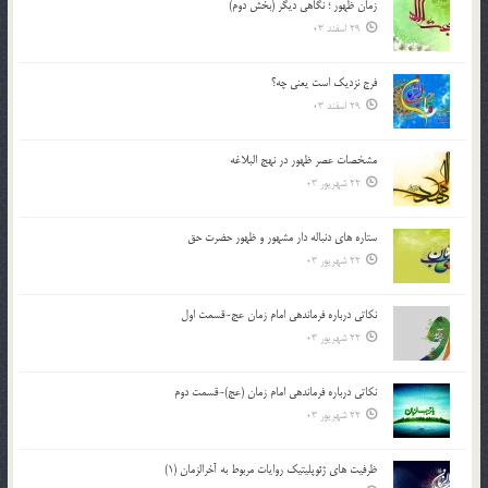
زمان ظهور ؛ نگاهی دیگر (بخش دوم)
29 اسفند 03
فرج نزدیک است یعنی چه؟
29 اسفند 03
مشخصات عصر ظهور در نهج البلاغه
22 شهریور 03
ستاره های دنباله دار مشهور و ظهور حضرت حق
22 شهریور 03
نکاتى درباره فرماندهى امام زمان عج-قسمت اول
22 شهریور 03
نکاتى درباره فرماندهى امام زمان (عج)-قسمت دوم
22 شهریور 03
ظرفیت های ژئوپلیتیک روایات مربوط به آخرالزمان (1)