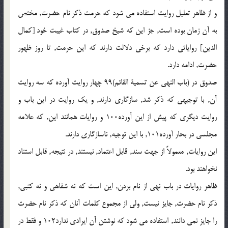
و از ظاهر تعلیل روایت استفاده می شود که حرمت ذکر نام حضرت, مختص
به آن زمان بوده است, جز این که شیخ صدوق, در کتاب غیبت خود [کمال
الدین] روایاتی دارد که برخی دلالت دارند که این حرمت, تا روز ظهور
حضرت, ادامه دارد.
صدوق در (باب النهی عن تسمیة القائم)99 چهار روایت آورده که سه روایت
آن, با توجیهی که ذکر شد, سازگاری دارند, و یک روایت در این باب و
روایت دیگری که پیش از این آورده100 و روایات همانند این, که علامه
مجلسی در بحار آورده101, با این توجیه, ناسازگاری دارند.
این روایات, معمولاً از جهت سند, قابل اعتماد, نیستند, در نتیجه, قابل استناد
نخواهند بود.
ظاهر روایات در باب نهی از نام بردن, این است که نه شفاهی و نه کتبی,
ذکر نام حضرت, جایز نیست, ولی از مجموع کلمات آنان که ذکر نام حضرت
را جایز نمی دانند, استفاده می شود که نوشتن آن ایرادی ندارد102 و فقط در