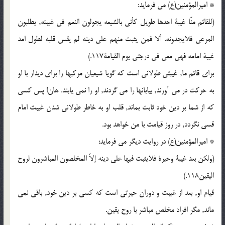
* امیرالمؤمنین(ع) می فرماید:
(للقائم منّا غیبة احدها طویل کأنی بالشیعه یجولون النعم فی غیبته, یطلبون
المرعی فلایجدونه. ألا فمن یثبت منهم علی دینه لم یقس قلبه لطول امد
غیبة امامه فهی معی فی درجتی یوم القیامة117.)
برای قائم ما, غیبتی طولانی است که گویا شیعیان مرکبها را برای دیدار با او
به حرکت در می آورند, بیابانها را می گردند, او را نمی یابند. هان! پس کسی
که از شما بر دین خود ثابت بماند, قلب او به خاطر طولانی شدن غیبت امام
قسی نگردد, در روز قیامت با من خواهد بود.
* امیرالمؤمنین(ع) در روایت دیگر می فرماید:
(ولکن بعد غیبة وحیرة فلایثبت فیها علی دینه إلاّ المخلصون المباشرون لروح
الیقین118.)
قیام او, بعد از غیبت و دوران حیرتی است که کسی بر دین خود, باقی نمی
ماند, مگر افراد مخلص مباشر با روح یقین.