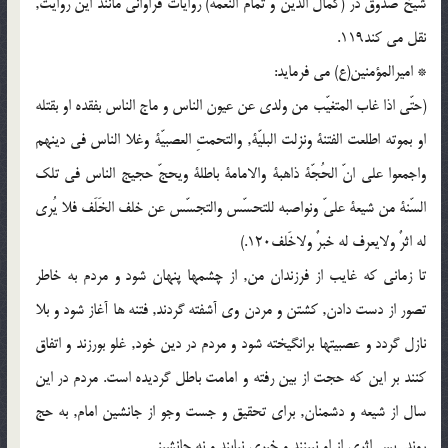
شیخ صدوق در (کمال الدین و تمام النعمه) روایات فراوانی مانند این روایت,
نقل می کند119.
* امیرالمؤمنین(ع) می فرماید:
(حتّی اذا غاب المتغیّب من ولدی عن عیون الناس و ماج الناس بفقده او بقتله
او بموته اطلعت الفتنة ونزلت البلیّة, والتحمتِ العصبیّة وغلا الناس فی دینهم
واجمعوا علی انّ الحُجّة ذاهبة والامامة باطلة ویحجّ حجیج الناس فی تلک
السّنة من شیعة علیّ ونواصبه للتحسّس والتجسّس عن خلف الخَلَف فلا یُری
له اثرٌ ولایعرف له خبرٌ ولاخَلف120.)
تا زمانی که غایب از فرزندان من, از چشمها پنهان شود و مردم به خاطر
تصور از دست دادن, کشتن و مردن وی آشفته گردند, فتنه ها آغاز شود و بلا
نازل گردد و عصبیتها برانگیخته شود و مردم در دین خود, غلو بورزند و اتفاق
کنند بر این که حجت از بین رفته و امامت باطل گردیده است. مردم در این
سال از شیعه و دشمنان, برای تحقیق و جست وجو از جانشین امام, به حج
روند, پس اثری از او نبینند و خبری نیابند و نه جانشینی.