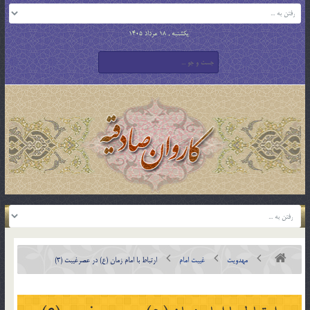
یکشنبه , 18 مرداد 1405
مهدویت
غیبت امام
ارتباط با امام زمان (ع) در عصرغیبت (3)