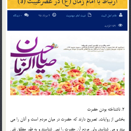
ارتباط با امام زمان (ع) در عصرغیبت (3)
خادم اهل البیت
غیبت امام
,
مهدویت
2 مرداد 95
0 دیدگاه
1159بازدید
2. ناشناخته بودن حضرت
بخشی از روایات, تصریح دارند که حضرت در میان مردم است و آنان را می
بیند و می شناسد, ولی مردم آن حضرت را نمی شناسند و به طور مطلق نفی