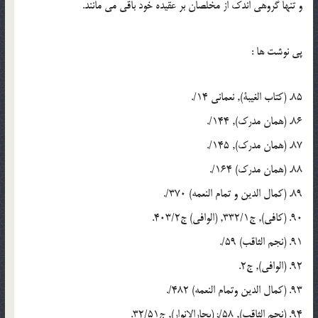
و تنها گروهی اندک از مخلصان بر عقیده خود باقی می مانند.
پی نوشت ها :
85. (کتاب الغیبة), نعمانی 14/.
86. (همان مدرک), 144/.
87. (همان مدرک), 145/.
88. (همان مدرک) 164/.
89. (کمال الدین و تمام النعمه) 370/.
90. (کافی), ج332/1, (الوافی) ج403/2.
91. (نجم الثاقب) 59/.
92. (الوافی), ج2.
93. (کمال الدین وتمام النعمه) 482/.
94. (نجم الثاقب), 58/; (بحارالانوار), ج32/51.