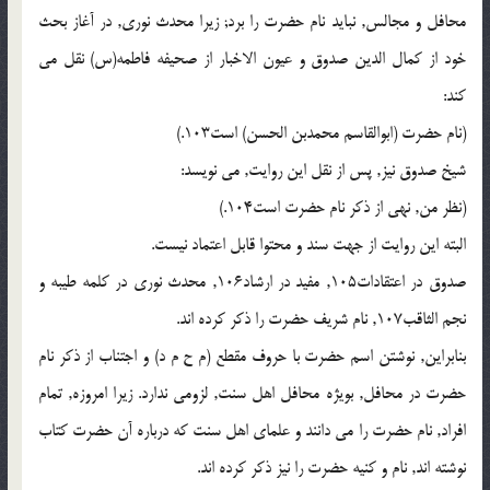
محافل و مجالس, نباید نام حضرت را برد; زیرا محدث نوری, در آغاز بحث
خود از کمال الدین صدوق و عیون الاخبار از صحیفه فاطمه(س) نقل می
کند:
(نام حضرت (ابوالقاسم محمدبن الحسن) است103.)
شیخ صدوق نیز, پس از نقل این روایت, می نویسد:
(نظر من, نهی از ذکر نام حضرت است104.)
البته این روایت از جهت سند و محتوا قابل اعتماد نیست.
صدوق در اعتقادات105, مفید در ارشاد106, محدث نوری در کلمه طیبه و
نجم الثاقب107, نام شریف حضرت را ذکر کرده اند.
بنابراین, نوشتن اسم حضرت با حروف مقطع (م ح م د) و اجتناب از ذکر نام
حضرت در محافل, بویژه محافل اهل سنت, لزومی ندارد. زیرا امروزه, تمام
افراد, نام حضرت را می دانند و علمای اهل سنت که درباره آن حضرت کتاب
نوشته اند, نام و کنیه حضرت را نیز ذکر کرده اند.