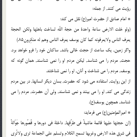
رؤیت می کنند, از جمله:
* امام صادق از حضرت امیر(ع) نقل می کند:
(ولو خلت الارض ساعة واحدة من حجة اللّه لساخت باهلها ولکن الحجة
یعرف الناس ولایعرفونه کما کان یوسف یعرف الناس وهم له منکِرون85.)
واگر زمین, یک ساعت از حجت خالی باشد, ساکنان خود را فرو خواهد برد.
حجت, مردم را می شناسد, لیکن مردم او را نمی شناسند, همان گونه که
یوسف, مردم را می شناخت و آنان, او را نمی شناختند.
از این روایت, استفاده می شود که حضرت, بسان دیگر انسانها, در بین مردم
زندگی می کند, او را می بینند و نمی شناسند, ولی آن حضرت, مردم را می
شناسد, همچون یوسف(ع).
* امیرالمؤمنین(ع) می فرماید:
(ان حجتها علیها قائمة ماشیةٌ فی طرُقِها, داخلة فی دورها و قُصُورها جَوّالةٌ
فی شرق هذه الارض وغربها تسمع الکلام وتسلم علی الجماعة تری ولاتُری