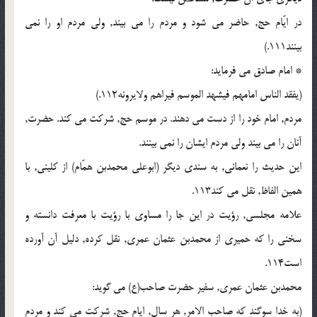
در ایّام حج, حاضر می شود و مردم را می بیند, ولی مردم او را نمی
بینند111.)
* امام صادق می فرماید:
(یفقد الناس امامهم فیشهد الموسم فیراهم ولایرونه112.)
مردم, امام خود را از دست می دهند. در موسم حج, شرکت می کند. حضرت,
آنان را می بیند ولی مردم ایشان را نمی بینند.
این حدیث را نعمانی, به سندی دیگر (ابوعلی محمدبن همّام) از کلینی, با
همین الفاظ, نقل می کند113.
علامه مجلسی, رؤیت در این جا را مساوی با رؤیت با معرفت دانسته و
سخنی را که حمیری از محمدبن عثمان عمری, نقل کرده, دلیل آن آورده
است114.
محمدبن عثمان عمری, سفیر حضرت صاحب(ع) می گوید:
(به خدا سوگند که صاحب الامر, هر سال, ایام حج, شرکت می کند و مردم