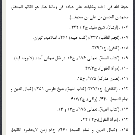
حجة الله فی ارضه وخلیفته علی عباده فی زماننا هذا, هو القائم المنتظر,
محمدبن الحسن بن علی بن محمد…).
106 . (ارشاد), شیخ مفید, ج2 / 342 .
107. (نجم الثاقب) 247/; (کلمه طیبه) 461/. اسلامیه, تهران.
108. (کافی), ج339/1.
109. (کتاب الغیبة), نعمانی 176/, ح16. در نقل نعمانی آمده. (لایرونه فیه).
110. (مرآة العقول), ج47/4.
111. (همان مدرک) 175/, ح15.
112 . (الکافی), ج337/1; (کتاب الغیبة), شیخ طوسی 251/; (کمال الدین و
تمام النعمه), 440/, (وافی), ج413/2.
113. (کتاب الغیبة), نعمانی 175/, ح13 و 14.
114 . (مرآة العقول),ج4 / 42 .
115.. (کمال الدین و تمام النعمه) 440/, ح8; (من لایحضره الفقیه),