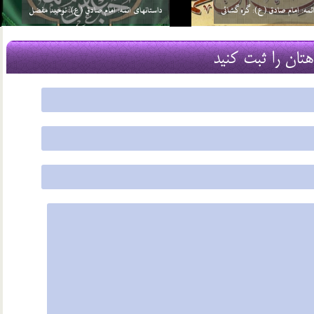
ئمه: امام صادق (ع): گره گشائی
داستانهای ائمه: امام صادق (ع): توحید مفضل
21 مرداد 03
هتان را ثبت کنید