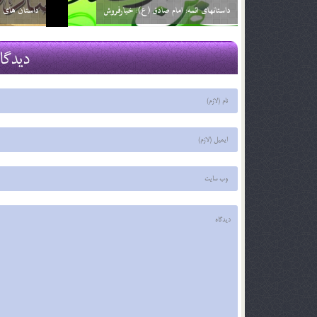
داستانهای ائمه: امام صادق (ع): خیارفروش
داستان های ا
29 اسفند 03
29 اسفند 03
دیدگا