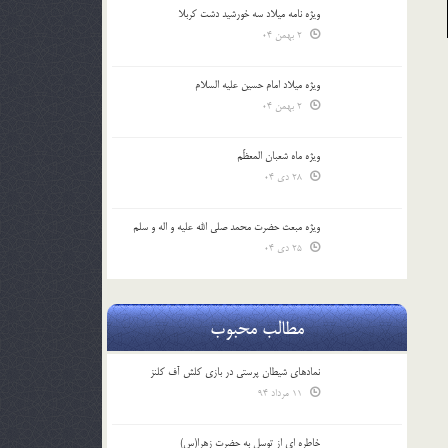
ویژه نامه میلاد سه خورشید دشت کربلا
2 بهمن 04
ویژه میلاد امام حسین علیه السلام
2 بهمن 04
ویژه ماه شعبان المعظّم
28 دی 04
ویژه مبعث حضرت محمد صلی الله علیه و اله و سلم
25 دی 04
مطالب محبوب
نمادهای شیطان پرستی در بازی کلش آف کلنز
11 مرداد 94
خاطره ای از توسل به حضرت زهرا(س)