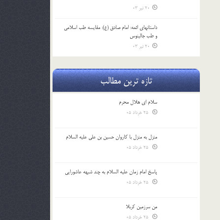
20 تیر 03
داستانهای ائمه: امام صادق (ع): مقایسه طب اسلامی
و طب جالینوس
20 تیر 03
تازه ترین مطالب
سلام ای هلال محرم
25 خرداد 05
منزل به منزل با کاروان حسین بن علی علیه السلام
25 خرداد 05
پاسخ امام زمان علیه السلام به چند شبهه عاشورایی
25 خرداد 05
من سرزمین کربلا
25 خرداد 05