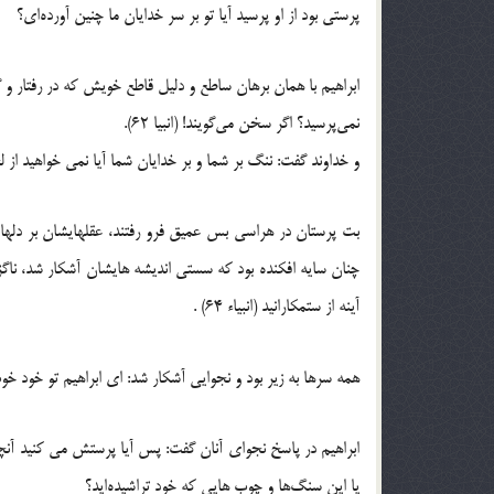
پرستی بود از او پرسید آیا تو بر سر خدایان ما چنین آورده‌ای؟
ابراهیم با همان برهان ساطع و دلیل قاطع خویش که در رفتار و
نمی‌پرسید؟ اگر سخن می‌گویند! (انبیا 62).
و خداوند گفت: ننگ بر شما و بر خدایان شما آیا نمی خواهید از لجن زا
بت پرستان در هراسی بس عمیق فرو رفتند، عقلهایشان بر دله
چنان سایه افکنده بود که سستی اندیشه هایشان آشکار شد، ناگزیر
آینه از ستمکارانید (انبیاء 64) .
همه سرها به زیر بود و نجوایی آشکار شد: ای ابراهیم تو خود خوب م
ابراهیم در پاسخ نجوای آنان گفت: پس آیا پرستش می کنید آنچ
یا این سنگ‌ها و چوب هایی که خود تراشیده‌اید؟