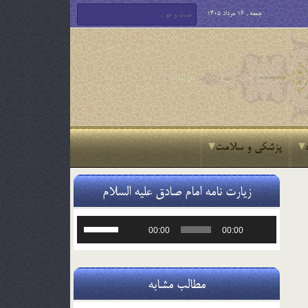
جمعه , 16 مرداد 1405
پزشکی و سلامت
زیارت نامه امام صادق علیه السلام
پخش‌کننده
برای
00:00
00:00
صوت
افزایش
یا
کاهش
صدا
مطالب مشابه
از
کلیدهای