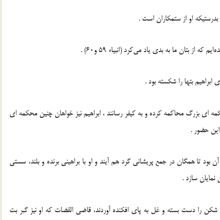
بدرستیکه او از ستمکاران است .
ه از بتان ما به بدی یاد می‌کرد (انبیاء 59 و60) .
ابراهیم بتها را شکسته بود .
کمه ای بزرگ محاکمه کرده و به کیفر رسانند ، ابراهیم نیز خواهان چنین محکمه ای
این حضور .
ن بود تا همگان در جمع پریشانی گرد هم آیند و او با براهینی برنده و بلند، سستی
 نمایان سازد .
 شکن را دست بسته و غل به پای افکنده آوردند، قاضی القضات که او نیز گبر بت