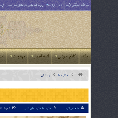
بِسْمِ اللَّـهِ الرَّحْمَـٰنِ الرَّحِيمِ
خانه
درباره ما
زیارت نامه خاص امام صادق علیه السلام
فراخو
خانه
کلام جاودان
ائمه اطهار
مهدویت
حد
حکایت ها
بت شكن
خادم اهل البیت
حکایت ها
,
حکایت های قرآنی
4 مرداد 95