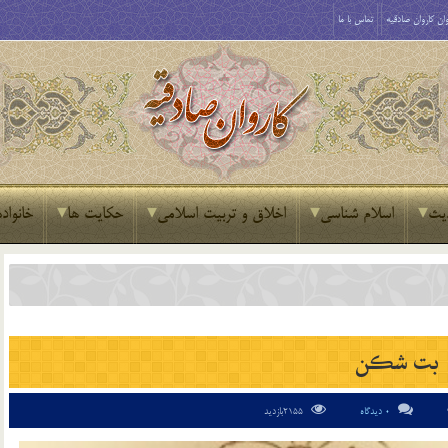
ان کاروان صادقیه
تماس با ما
یث
اسلام شناسی
اخلاق و تربیت اسلامی
حکایت ها
خانواده
بت شكن
0 دیدگاه
2155بازدید