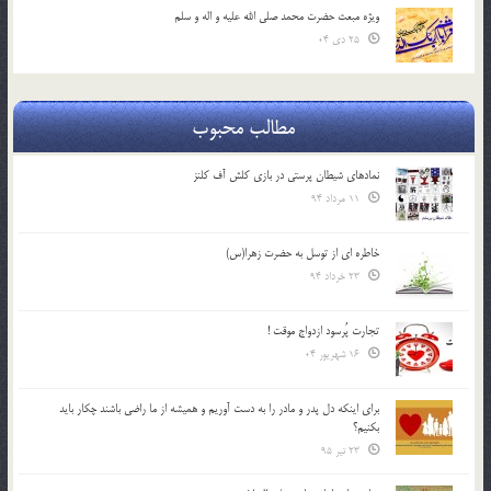
ویژه مبعث حضرت محمد صلی الله علیه و اله و سلم
25 دی 04
مطالب محبوب
نمادهای شیطان پرستی در بازی کلش آف کلنز
11 مرداد 94
خاطره ای از توسل به حضرت زهرا(س)
23 خرداد 94
تجارت پُرسود ازدواج موقت !
16 شهریور 04
براي اينكه دل پدر و مادر را به دست آوريم و هميشه از ما راضي باشند چكار بايد
بكنيم؟
23 تیر 95