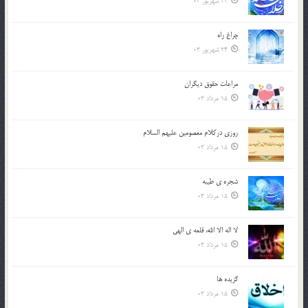
24 شهریور 03
چراغ راه
24 شهریور 03
مراعات حقوق ديگران
15 مرداد 03
روزي دركلام معصومين عليهم السلام
15 مرداد 03
شجره ي طيبه
15 مرداد 03
لا اله الا الله، قلعه ي الهي
15 مرداد 03
گزيده ها
15 مرداد 03