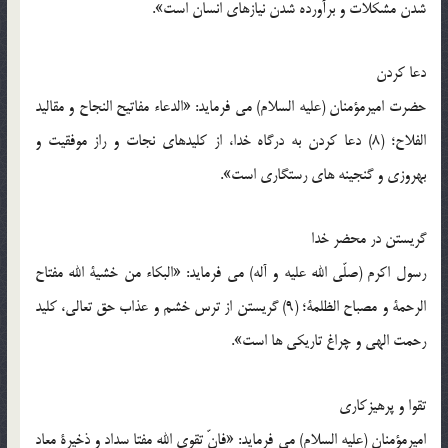
شدن مشکلات و برآورده شدن نیازهای انسان است».
دعا کردن
حضرت امیرمؤمنان (علیه السلام) می فرماید: «الدعاء مفاتیح النجاح و مقالید
الفلاح؛ (8) دعا کردن به درگاه خدا، از کلیدهای نجات و راز موفقیت و
بهروزی و گنجینه های رستگاری است».
گریستن در محضر خدا
رسول اکرم (صلّی الله علیه و آله) می فرماید: «البکاء من خشیة الله مفتاح
الرحمة و مصباح الظلمة؛ (9) گریستن از ترس خشم و عذاب حق تعالی، کلید
رحمت الهی و چراغ تاریکی ها است».
تقوا و پرهیزکاری
امیرمؤمنان (علیه السلام) می فرماید: «فانّ تقوی الله مفتا سداد و ذخیرة معاد