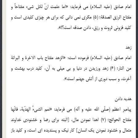
امام صادق (علیه السلام) می فرماید: «اما علمت انّ لکل شیء مفتاحاً و
مفتاح الرزق الصدقة؛ (5) مگری نمی دانی که برای هر چیزی کلیدی است و
کلید فزونی ثروت و رزق، دادن صدقه است؟!».
زهد
امام صادق (علیه السلام) فرموده است: «الزهد مفتاح باب الاخرة و البرائة
من النار؛ (6) زهد ورزیدن در دنیا و بی میلی به آن، کلید درب بهشت و
آخرت، و سبب دوری از آتش جهنم است».
هدیه دادن
پیامبر اعظم (صلّی الله علیه و آله) می فرماید: «نعم الشیءٌ الهدّیة، فانّها
مفتاح الحوائج؛ (7) اهدا نمودن مال، [البته برای رضا و خشنودی خداوند
متعال و خشنود نمودن یک انسان] کار نیک و پسندیده ای است، و کلید باز