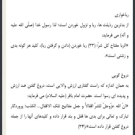
رباخواری
از بدترین رذیلت ها، ربا و نزول خوردن است؛ لذا رسول خدا (صلّی الله علیه
و آله) می فرماید:
«الربا مفتاح کل شرّ؛ (33) ربا خوردن (دادن و گرفتن ربا)، کلید هر گونه بدی
و زشتی است».
دروغ گویی
به همان اندازه که راست گفتاری ارزش والایی است، دروغ گفتن ضد ارزش
و پدیده ای رسوا است. حضرت امام باقر (علیه السلام) می فرماید:
«انّ الله عزّوجلّ للشرّ اقفالاً و جعل مفاتیح تلک الاقفال… الکذب؛ پروردگار
تبارک و تعالی برای بدی ها قفل و بند قرار داده و کلیدهای آنها را از جمله
دروغ گفتن قرار داده است».(34)