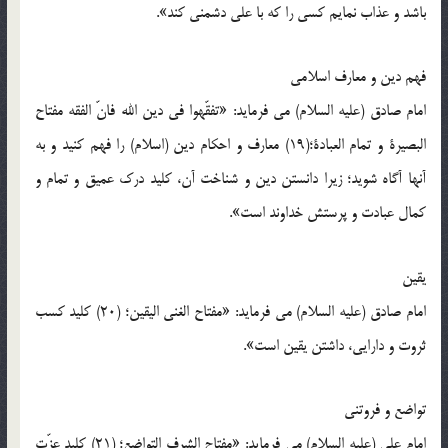
باشد و عذاب نمایم کسی را که با علی دشمنی کند».
فهم دین و معارف اسلامی
امام صادق (علیه السلام) می فرماید: «تفقّهوا فی دین الله فانّ الفقه مفتاح
البصیرة و تمام العبادة؛(19) معارف و احکام دین (اسلام) را فهم کنید و به
آنها آگاه شوید؛ زیرا دانستن دین و شناخت آن، کلید درک عمیق و تمام و
کمال عبادت و پرستش خداوند است».
یقین
امام صادق (علیه السلام) می فرماید: «مفتاح الغنی الیقین؛ (20) کلید کسب
ثروت و دارایی، داشتن یقین است».
تواضع و فروتنی
امام علی (علیه السلام) می فرماید: «مفتاح الشرف التواضع؛ (21) کلید عزّت