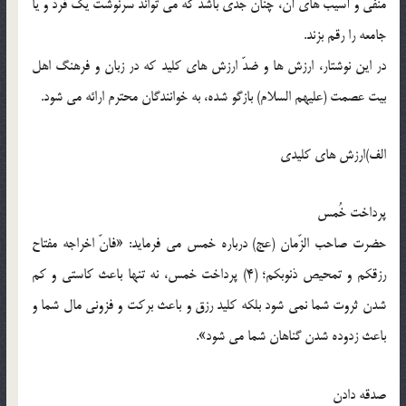
منفی و آسیب های آن، چنان جدی باشد که می تواند سرنوشت یک فرد و یا
جامعه را رقم بزند.
در این نوشتار، ارزش ها و ضدّ ارزش های کلید که در زبان و فرهنگ اهل
بیت عصمت (علیهم السلام) بازگو شده، به خوانندگان محترم ارائه می شود.
الف)ارزش های کلیدی
پرداخت خُمس
حضرت صاحب الزّمان (عج) درباره خمس می فرماید: «فانّ اخراجه مفتاح
رزقکم و تمحیص ذنوبکم؛ (4) پرداخت خمس، نه تنها باعث کاستی و کم
شدن ثروت شما نمی شود بلکه کلید رزق و باعث برکت و فزونی مال شما و
باعث زدوده شدن گناهان شما می شود».
صدقه دادن