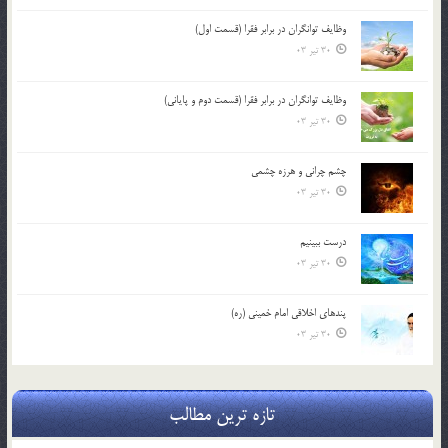
وظایف توانگران در برابر فقرا (قسمت اول)
30 تیر 03
وظایف توانگران در برابر فقرا (قسمت دوم و پایانی)
30 تیر 03
چشم ‏چرانى و هرزه‏ چشمى
30 تیر 03
درست ببينيم
30 تیر 03
پندهاي اخلاقي امام خميني (ره)
30 تیر 03
تازه ترین مطالب