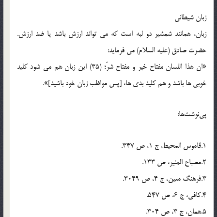
زبان شیطانی
زبان، همانند شمشیر دو لبه است که می تواند ارزش باشد یا ضد ارزش.
حضرت صادق (علیه السلام) می فرماید:
«ان هذا اللسان مفتاح خیر و مفتاح شرّ؛ (35) این زبان هم می شود کلید
خوبی ها باشد و هم کلید بدی ها، [پس مواظب زبان خود باشید]».
پی‌نوشت‌ها:
1.قاموس المحیط، ج 1، ص 347.
2.مصباح المنیر، ص 133.
3.فرهنگ معین، ج 4، ص 3049.
4.کافی، ج 6، ص 547.
5.همان، ج 3، ص 304.