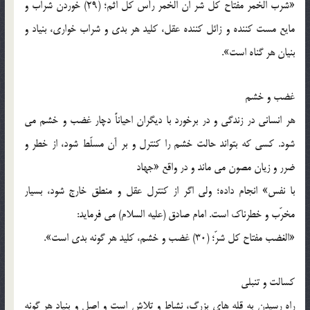
«شرب الخمر مفتاح کل شرّ ان الخمر رأس کلّ اثم؛ (29) خوردن شراب و
مایع مست کننده و زائل کننده عقل، کلید هر بدی و شراب خواری، بنیاد و
بنیان هر گناه است».
غضب و خشم
هر انسانی در زندگی و در برخورد با دیگران احیاناً دچار غضب و خشم می
شود. کسی که بتواند حالت خشم را کنترل و بر آن مسلّط شود، از خطر و
ضرر و زیان مصون می ماند و در واقع «جهاد
با نفس» انجام داده؛ ولی اگر از کنترل عقل و منطق خارج شود، بسیار
مخرّب و خطرناک است. امام صادق (علیه السلام) می فرماید:
«الغضب مفتاح کل شرّ؛ (30) غضب و خشم، کلید هر گونه بدی است».
کسالت و تنبلی
راه رسیدن به قله های بزرگ، نشاط و تلاش است و اصل و بنیاد هر گونه