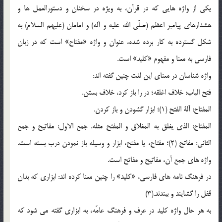
یکی از واژه هایی که در قرآن، به ویژه در سخنان و دستورالعمل ها و
هشدارهای پیامبر اعظم (صلّی الله علیه و آله) و امامان (علیهم السلام) به
شکل گسترده به کار برده شده، عنوان و واژه «مفتاح» است که در زبان
فارسی به معنا و مفهوم «کلید» است.
واژه شناسان در معنای این لغت چنین گفته اند:
فتح الباب: خلاف اغلقه؛ در را باز کرد، خلاف بستن.
المفتاح: آلة الفتح (1)؛ ابزار گشودن و باز کردن.
المفتاح: الذی یغلق به المغلاق و المفتح مثله. جمع الاول: مفاتیح و جمع
الثانی: مفاتح (2)؛ مفتاح، یا مفتح، ابزار و وسیله باز نمودن درب بسته است.
واژه های جمع آن، مفاتیح و مفاتح است.
در فرهنگ نامه های فارسی، «کلید» را چنین معنا کرده اند: ابزاری که بدان
قفل را گشایند و ببندند.(3)
به هر حال واژه کلید در عرف و فرهنگ عامّه، به ابزاری گفته می شود که