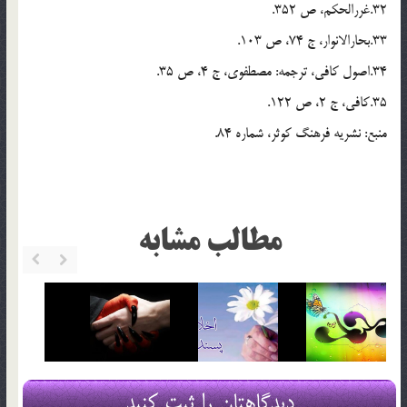
32.غررالحکم، ص 352.
33.بحارالانوار، ج 74، ص 103.
34.اصول کافی، ترجمه: مصطفوی، ج 4، ص 35.
35.کافی، ج 2، ص 122.
منبع: نشریه فرهنگ کوثر، شماره 84.
مطالب مشابه
دیدگاهتان را ثبت کنید