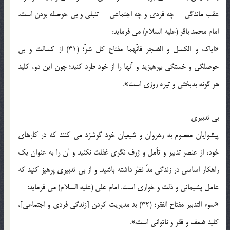
عقب ماندگی ــ چه فردی و چه اجتماعی ــ تنبلی و بی حوصله بودن است.
امام محمد باقر (علیه السلام) می فرماید:
«ایاک و الکسل و الضجر فانّهما مفتاح کل شرّ؛ (31) از کسالت و بی
حوصلگی و خستگی بپرهیزید و آنها را از خود طرد کنید؛ چون این دو، کلید
هر گونه بدبختی و تیره روزی است».
بی تدبیری
پیشوایان معصوم به رهروان و شیعیان خود گوشزد می کنند که در کارهای
خود، از عنصر تدبیر و تأمل و ژرف نگری غفلت نکنید و آن را به عنوان یک
راهکار اساسی در زندگی مدّ نظر داشته باشید. و از بی تدبیری پرهیز کنید که
عامل پشیمانی و ذلت و خواری است. امام علی (علیه السلام) می فرماید:
«سوء التدبیر مفتاح الفقر؛ (32) بد مدیریت کردن [زندگی فردی و اجتماعی]،
کلید ضعف و فقر و ناتوانی است».