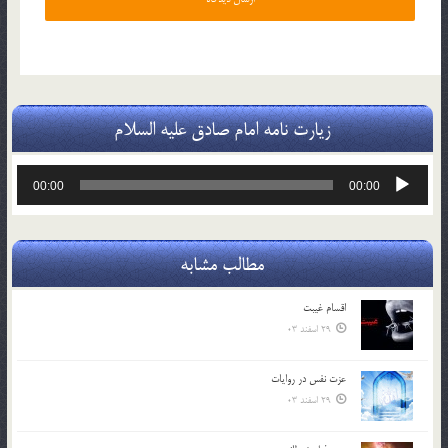
زیارت نامه امام صادق علیه السلام
پخش‌کننده
00:00
00:00
صوت
مطالب مشابه
اقسام غيبت
29 اسفند 03
عزت نفس در روايات
29 اسفند 03