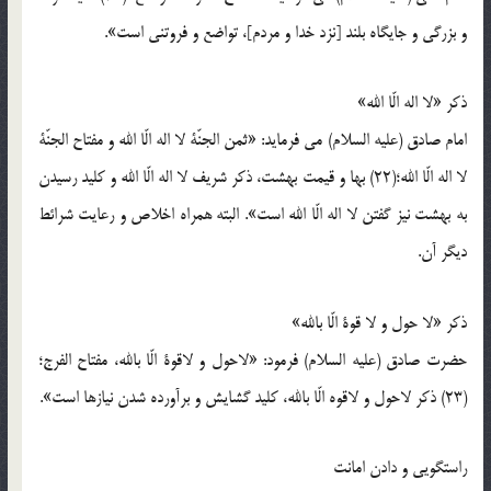
و بزرگی و جایگاه بلند [نزد خدا و مردم]، تواضع و فروتنی است».
ذکر «لا اله الّا الله»
امام صادق (علیه السلام) می فرماید: «ثمن الجنّة لا اله الّا الله و مفتاح الجنّة
لا اله الّا الله؛(22) بها و قیمت بهشت، ذکر شریف لا اله الّا الله و کلید رسیدن
به بهشت نیز گفتن لا اله الّا الله است». البته همراه اخلاص و رعایت شرائط
دیگر آن.
ذکر «لا حول و لا قوة الّا بالله»
حضرت صادق (علیه السلام) فرمود: «لاحول و لاقوة الّا بالله، مفتاح الفرج؛
(23) ذکر لاحول و لاقوه الّا بالله، کلید گشایش و برآورده شدن نیازها است».
راستگویی و دادن امانت