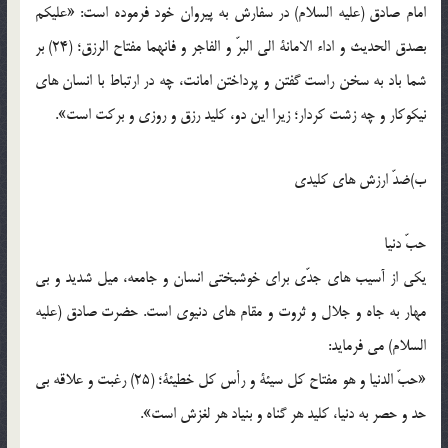
امام صادق (علیه السلام) در سفارش به پیروان خود فرموده است: «علیکم
بصدق الحدیث و اداء الامانة الی البرّ و الفاجر و فانهما مفتاح الرزق؛ (24) بر
شما باد به سخن راست گفتن و پرداختن امانت، چه در ارتباط با انسان های
نیکوکار و چه زشت کردار؛ زیرا این دو، کلید رزق و روزی و برکت است».
ب)ضدّ ارزش های کلیدی
حبّ دنیا
یکی از آسیب های جدّی برای خوشبختی انسان و جامعه، میل شدید و بی
مهار به جاه و جلال و ثروت و مقام های دنیوی است. حضرت صادق (علیه
السلام) می فرماید:
«حبّ الدنیا و هو مفتاح کل سیئة و رأس کل خطیئة؛ (25) رغبت و علاقه بی
حد و حصر به دنیا، کلید هر گناه و بنیاد هر لغزش است».