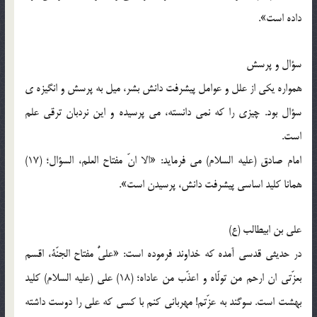
داده است».
سؤال و پرسش
همواره یکی از علل و عوامل پیشرفت دانش بشر، میل به پرسش و انگیزه ی
سؤال بود. چیزی را که نمی دانسته، می پرسیده و این نردبان ترقی علم
است.
امام صادق (علیه السلام) می فرماید: «الا انّ مفتاح العلم، السؤال؛ (17)
همانا کلید اساسی پیشرفت دانش، پرسیدن است».
علی بن ابیطالب (ع)
در حدیثی قدسی آمده که خداوند فرموده است: «علیٌّ مفتاح الجنّة، اقسم
بعزّتی ان ارحم من تولّاه و اعذّب من عاداه؛ (18) علی (علیه السلام) کلید
بهشت است. سوگند به عزّتم! مهربانی کنم با کسی که علی را دوست داشته