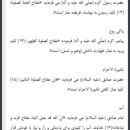
حضرت رسول اکرم (صلّی الله علیه و آله) می فرماید: «مفتاح الجنة الصلوة؛
(13) کلید رسیدن به بهشت، فریضه نماز است».
پاکی روح
پیامبر اکرم (صلّی الله علیه و آله) فرموده: «مفتاح الصلوة الطهور؛ (14) کلید
ورود به نماز، طهارت داشتن (وضو و غسل) است».
تکبیرة الاحرام
حضرت صادق (علیه السلام) می فرماید: «فانّ مفتاح الصلوة التکبیر؛ (15)
کلید نماز، گفتن تکبیرة الاحرام است».
آب
امام صادق (علیه السلام) می فرماید: «انّ الله قد جعل الماء مفتاح قربه و
مناجاته؛(16) خداوند، آب را کلیدی برای نزدیکی و راز و نیاز با خودش قرار