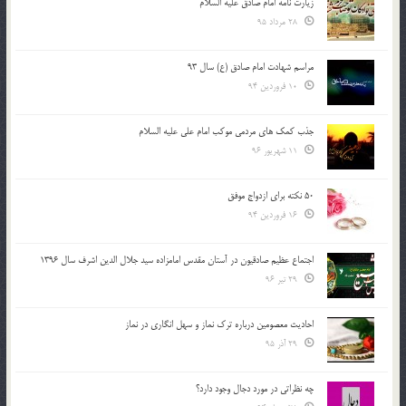
زیارت نامه امام صادق علیه السلام
28 مرداد 95
مراسم شهادت امام صادق (ع) سال 93
10 فروردین 94
جذب کمک های مردمی موکب امام علی علیه السلام
11 شهریور 96
50 نکته برای ازدواج موفق
16 فروردین 94
اجتماع عظیم صادقیون در آستان مقدس امامزاده سید جلال الدین اشرف سال 1396
29 تیر 96
احادیث معصومین درباره ترک نماز و سهل انگاری در نماز
29 آذر 95
چه نظراتی در مورد دجال وجود دارد؟