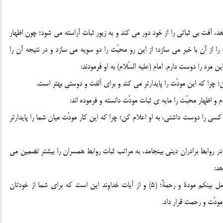
د، آفت بي ثباتي را از خود دور مي کند و به زيور ثبات آراسته مي شود؛ چون اظهار
ز آن با خبر مي سازد؛ از اين رو محبّت را دو سويه مي سازد و در نتيجه آن را
ن مرد را دوست دارم. امام (عليه السّلام) به او فرمودند:
و اظهار محبّت را مايه ي ثبات مودّت دانسته و فرموده اند:
لاً فاخبره بذلک فانه اثبت للمودة بينکما؛ (4) هرگاه کسي را دوست داشتي، به او اعلام کن؛ چرا که اين کار مودّت ميان شما را پايدارتر
ر روابط برادران ديني بينجامد، به مراتب ثبات روابط همسران را بيشتر تضمين مي
هد:
و من آياته ان خلق لکم من انفسکم ازواجاً لتسکنوا اليها و جعل بينکم مودة و رحمةً؛ (5) و از آيات خداوند اين است که براي شما از خودتان
ودّت و رحمت قرار داد.