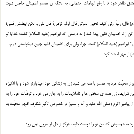
ق ظاهر شود تا با رفع ابهامات احتمالي، به علاقه ي همسر اطمينان حاصل شود؛
لام) قال: ربّ ارني کيف تحيي الموتي قال اولم تؤمن؟ قال بلي و لکن ليطمئن قلبي؛
ن ( تا اطمينان قلبي پيدا کند ) به درستي که ابراهيم (عليه السّلام) گفت: خدايا تو
؟ ابراهيم (عليه السّلام) گفت: چرا، ولي براي اطمينان قلبم چنين درخواستي دارم.
ظهار مهر ايجاد کرد.
راز محبّت مرد به همسر باعث مي شود زن به زندگي خود اميدوارتر شود و با انگيزه
ين شرايط، زن همه ي سختي ها و ناملايمات را به جان مي خرد و توقعّات خود را به
ز پيامبر اکرم (صلي الله عليه و آله و سلم) در خصوص تأثير شگرف اظهار محبّت به