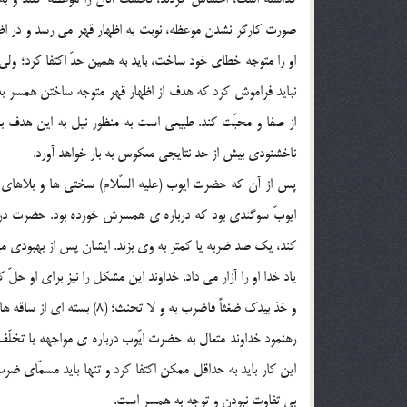
صورت کارگر نشدن موعظه، نوبت به اظهار قهر مي رسد و در اظه
او را متوجه خطاي خود ساخت، بايد به همين حدّ اکتفا کرد؛ ولي 
نبايد فراموش کرد که هدف از اظهار قهر متوجه ساختن همسر به 
از صفا و محبّت کند. طبيعي است به منظور نيل به اين هدف با
ناخشنودي بيش از حد نتايجي معکوس به بار خواهد آورد.
پس از آن که حضرت ايوب (عليه السّلام) سختي ها و بلاهاي 
ايوبّ سوگندي بود که درباره ي همسرش خورده بود. حضرت در ح
کند، يک صد ضربه يا کمتر به وي بزند. ايشان پس از بهبودي 
ياد خدا او را آزار مي داد. خداوند اين مشکل را نيز براي او حلّ ک
و خذ بيدک ضغثاً فاضرب به و لا تحنث؛ (8) بسته اي از ساقه هاي گندم ( يا مانند آن ) را برگير و به او ( همسرت ) بزن و سوگند خود را مشکن. (9)
رهنمود خداوند متعال به حضرت ايّوب درباره ي مواجهه با تخ
اين کار بايد به حداقل ممکن اکتفا کرد و تنها بايد مسمّاي ضر
بي تفاوت نبودن و توجه به همسر است.