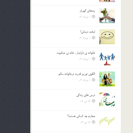
پندهاي گهربار
1 مرداد 03
لبخند درمانى!
1 مرداد 03
خانواده ي ناپايدار ، خانه ي عنکبوت
1 مرداد 03
الگوي توزيع قدرت درخانواده سالم
1 مرداد 03
درس هاي زندگي
16 تیر 03
محارم چه کساني هستند؟
16 تیر 03