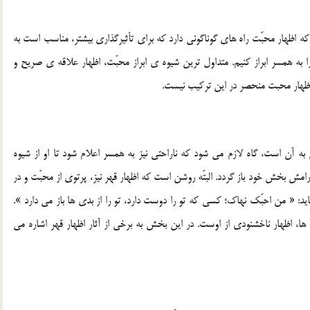
ه اظهار محبّت راه هاي گوناگوني دارد که براي تأثيرگذاري بيشتر، مناسب است به
را به همسر ابراز کنيم. متداول ترين شيوه ي ابراز محبّت، اظهار علاقه ي صريح و
ظهار محبت منحصر در اين ترکيب نيست.
 آن است، گاه لازم مي شود که ناراحتي نيز به همسر اعلام شود تا او از شيوه
ش بخش خود باز گردد. البتّه روشن است که اظهار قهر نيز، پرتوي از محبّت و در
د: « من احبّک نهاک؛ کسي که تو را دوست دارد، تو را از بدي ها باز مي دارد ».
ها، اظهار ناخشنودي از اوست. در اين بخش به برخي از آثار اظهار قهر اشاره مي