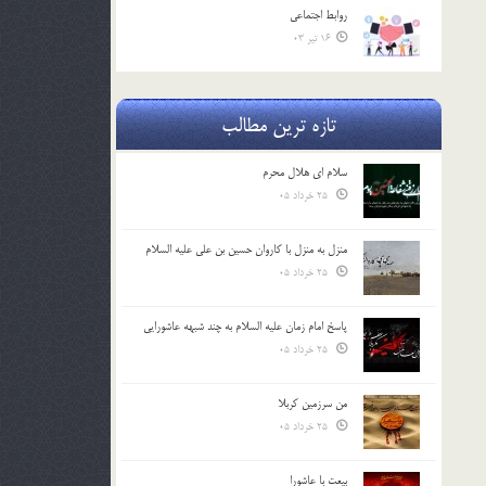
روابط اجتماعي
16 تیر 03
تازه ترین مطالب
سلام ای هلال محرم
25 خرداد 05
منزل به منزل با کاروان حسین بن علی علیه السلام
25 خرداد 05
پاسخ امام زمان علیه السلام به چند شبهه عاشورایی
25 خرداد 05
من سرزمین کربلا
25 خرداد 05
بیعت با عاشورا