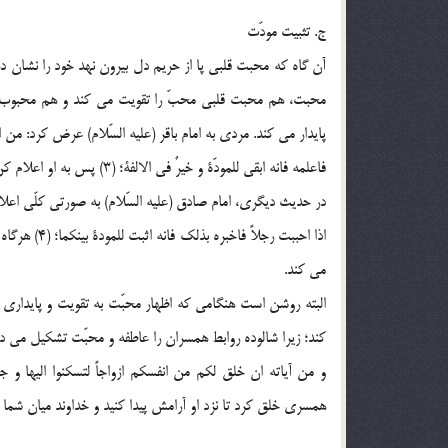
ج. تثبيت مودّت
آن گاه که محبت قلبي پا از حريم دل بيرون نهد خود را نشان ده
محبت، هم محبت قلبي محبّ را تقويت مي کند و هم محبوب را ا
پايدار مي کند. مردي به امام باقر (عليه السّلام) عرض کرد: من اي
فاعلمه فانه ابقي للمودّة و خيرٌ في الالفة؛ (3) پس به او اعلام کن؛ چرا که اين مودّت را پايدارتر مي کند و براي ألفت و دوستي بهتر است.
در حديث ديگري، امام صادق (عليه السّلام) به صورتي کلّي اعلام 
اذا احببت رج
مي کند.
البته روشن است هنگامي که اظهار محبّت به تقويت و پايداري د
کند؛ زيرا شالوده روابط همسران را عاطفه و محبّت تشکيل مي د
همسري خلق کرد تا نزد او آرامش پيدا کنيد و خداوند ميان شما م