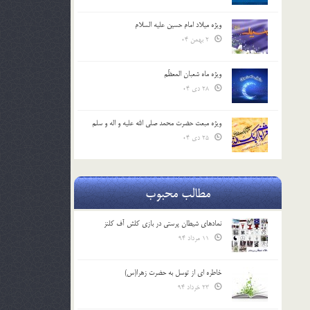
ویژه میلاد امام حسین علیه السلام
2 بهمن 04
ویژه ماه شعبان المعظّم
28 دی 04
ویژه مبعث حضرت محمد صلی الله علیه و اله و سلم
25 دی 04
مطالب محبوب
نمادهای شیطان پرستی در بازی کلش آف کلنز
11 مرداد 94
خاطره ای از توسل به حضرت زهرا(س)
23 خرداد 94