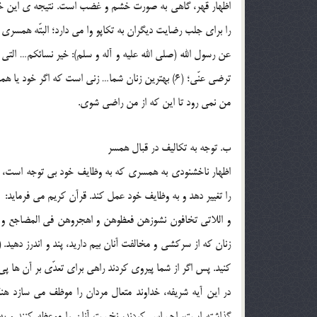
اظهار قهر، گاهي به صورت خشم و غضب است. نتيجه ي اين خشم
را براي جلب رضايت ديگران به تکاپو وا مي دارد؛ البتّه همسري 
عن رسول الله (صلي الله عليه و آله و سلم): خير نسائکم… 
ترضي عنّي؛ (6) بهترين زنان شما… زني است که ا
من نمي رود تا اين که از من راضي شوي.
ب. توجه به تکاليف در قبال همسر
اظهار ناخشنودي به همسري که به وظايف خود بي توجه است، سب
را تغيير دهد و به وظايف خود عمل کند. قرآن کريم مي فرمايد:
زنان که از سرکشي و مخالفت آنان بيم داريد، پند و اندرز دهيد. ( ا
کنيد. پس اگر از شما پيروي کردند راهي براي تعدّي بر آن ها پي
در اين آيه شريفه، خداوند متعال مردان را موظف مي سازد هن
گذاشته است، احساس کردند، نخست آنان را موعظه کنند و به گون