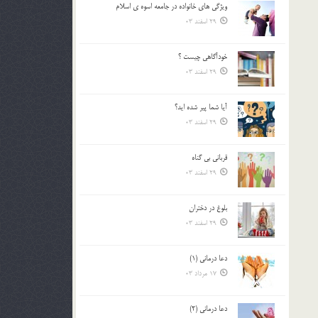
ويژگي هاي خانواده در جامعه اسوه ي اسلام
بالا
29 اسفند 03
و
پایین
استفاده
خودآگاهى چيست ؟
کنید.
29 اسفند 03
آیا شما پیر شده اید؟
29 اسفند 03
قرباني بي گناه
29 اسفند 03
بلوغ در دختران
29 اسفند 03
دعا درمانی (1)
17 مرداد 03
دعا درمانی (2)