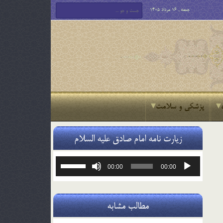
جمعه , 16 مرداد 1405
پزشکی و سلامت
زیارت نامه امام صادق علیه السلام
پخش‌کننده
برای
00:00
00:00
صوت
افزایش
یا
کاهش
صدا
مطالب مشابه
از
کلیدهای