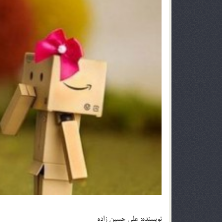
نويسنده: علي حسين زاده