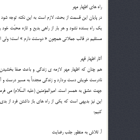
راه هاي اظهار مهر
در پايان اين قسمت از بحث، لازم است به اين نکته توجه شود ک
يک راه بسنده نشود و هر بار از راهي بديع و تازه محبّت خود 
مستقيم در قالب جملاتي همچون « دوستت دارم » است؛ ولي ا
آثار اظهار قهر
هم چنان که اظهار مهر لازمه ي زندگي و باعث صفا بخشيدن به
نادرست خويش دست بردارد و زندگي مجدداً به مسير درست و آرام
جهت عشق به همسر است. اميرالمؤمنين (عليه السّلام) مي فرماي
اين نيز بديهي است که يکي از راه هاي باز داشتن فرد از بدي 
کنيم:
أ. تلاش به منظور جلب رضايت