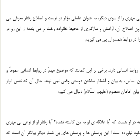
 بي مهري را از سوي ديگر، به عنوان عاملي مؤثر در تربيت و اصلاح رفتار معرفي مي
 بدون اصلاح آن، آرامش و سازگاري از محيط خانواده رخت بر مي بندد؛ از اين رو در
را در روابط همسران پي مي گيريم:
بط انساني دارد. برخي بر اين گمانند که موضوع مهمّ در روابط انساني عموماً و
ين اساس، به بيان و آشکار ساختن دوستي وقعي نمي نهند، حال آن که نفس ابراز
بيان امامان معصوم (عليهم السّلام) دنبال مي کنيم:
 در او هست که آيا علاقه ي او به من کاسته نشده؟ آيا رفتار او از نوعي بي مهري
 خود نياورده است؟ اين پرسش ها و پرسش هاي بي شمار ديگر بيانگر آن است که