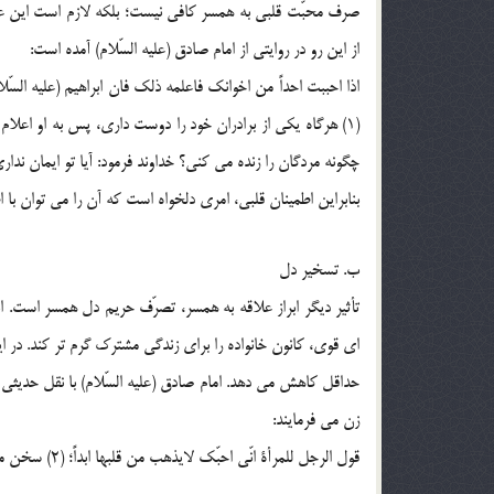
صرف محبّت قلبي به همسر کافي نيست؛ بلکه لازم است اين عش
از اين رو در روايتي از امام صادق (عليه السّلام) آمده است:
اذا احببت احداً من اخوانک فاعلمه ذلک فان ابراهيم (عليه السّ
(1) هرگاه يکي از برادران خود را دوست داري، پس به او اعلام ک
چگونه مردگان را زنده مي کني؟ خداوند فرمود: آيا تو ايمان نداري
بنابراين اطمينان قلبي، امري دلخواه است که آن را مي توان با ا
ب. تسخير دل
تأثير ديگر ابراز علاقه به همسر، تصرّف حريم دل همسر است. اب
اي قوي، کانون خانواده را براي زندگي مشترک گرم تر کند. در ا
حداقل کاهش مي دهد. امام صادق (عليه السّلام) با نقل حديثي ا
زن مي فرمايند:
قول الرجل للمرأة انّي احبّک لايذهب من قلبها ابداً؛ (2) سخن مرد به همسرش که من تو را دوست دارم، هرگز از دل او بيرون نمي رود.