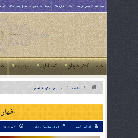
بِسْمِ اللَّـهِ الرَّحْمَـٰنِ الرَّحِيمِ
خانه
درباره ما
زیارت نامه خاص امام صادق علیه السلام
فراخو
خانه
کلام جاودان
ائمه اطهار
مهدویت
حد
خانواده
اظهار مهر و قهر به همسر
اظهار 
خادم اهل البیت
خانواده
,
مهارتهای زندگی
13 مرداد 95