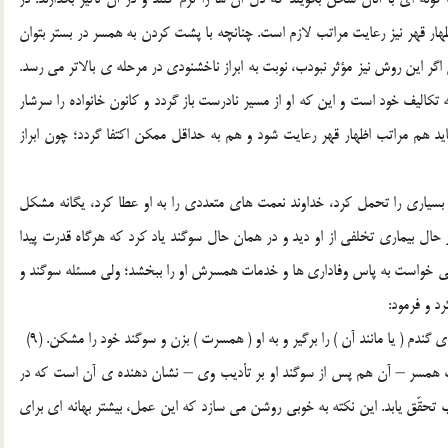
ار قهر نيز رعايت مراتب لازم است. چنانچه با پشت کردن به همسر در بستر بتوان
اگر اين روش نيز مؤثر نبودب، نوبت به ابراز ناخشنودي در مرحله ي بالاتر مي رسد.
تکاليف خود است و اين که او از مسير نادرست باز گردد و کانون خانواده را سرشار
يد هم مراتب اظهار قهر رعايت شود و هم به حداقل ممکن اکتفا گردد؛ چون ابراز
بسياري را تحمل کرد، خداوند نعمت هاي متعددي را به او عطا کرد، يگانه مشکل
ال بيماري تخلفي از او ديد و در همان حال سوگند ياد کرد که هرگاه قدرت پيدا
مي خواست به پاس وفاداري ها و خدمات همسرش او را ببخشد؛ ولي مسئله سوگند و
رد و فرمود:
لّف همسر – آن هم پس از سوگند او بر تأديب وي – نشان دهنده ي آن است که در
ب تحقّق يابد. اين نکته به خوبي روشن مي سازد که اين عمل، بيشتر بهانه اي براي