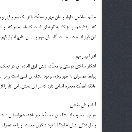
تعاليم اسلامي اظهار و بيان مهر و محبّت را از يک سو و قهر و
کند. رفتار همسر نيز گاه به گونه اي است که بايد تغيير کند و
اين فراز از بحث، نخست آثار بيان مهر و سپس نتايج اظهار قهر 
آثار اظهار مهر
آشکار ساختن دوستي و محبّت، نقش فوق العاده اي در تحکيم روا
روابط همسران به طور ويژه، وجود علاقه ي قلبي است و بر ا
علاقه اهميّت معجزه آسايي دارد که در اين بخش، اين آثار را از 
أ. اطمينان بخشي
هر چند محبوب از علاقه ي محبّ با خبر باشد، همواره اين دغدغه
و دل زدگي نشان ندارد؟ آيا فرد ديگري محبت او را به تصرف