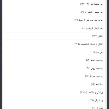
امام محمد تقی (ع)
(146)
امام موسی کاظم (ع)
(152)
امر به معروف و نهی از منکر
(63)
امور تربیتی فرزندان
(51)
انتظار
(164)
انتظار از دیدگاه شخصیت ها
(17)
اهل بیت
(104)
بهداشت جسم
(73)
بهداشت روان
(26)
بهداشت محیط
(18)
بودائیسم
(15)
پزشکی و سلامت
(1,980)
پند خوبان
(129)
تحصیل
(62)