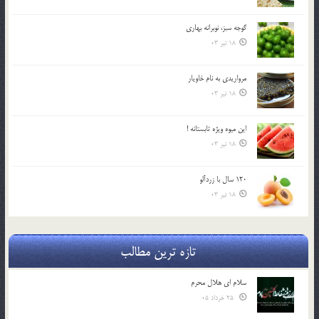
گوجه سبز، نوبرانه بهاري
18 تیر 03
مرواريدي به نام خاويار
18 تیر 03
اين ميوه ويژه تابستانه !
18 تیر 03
120 سال با زردآلو
18 تیر 03
تازه ترین مطالب
سلام ای هلال محرم
25 خرداد 05