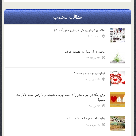
مطالب محبوب
نمادهای شیطان پرستی در بازی کلش آف کلنز
11 مرداد 94
خاطره ای از توسل به حضرت زهرا(س)
23 خرداد 94
تجارت پُرسود ازدواج موقت !
16 شهریور 04
براي اينكه دل پدر و مادر را به دست آوريم و هميشه از ما راضي باشند چكار بايد
بكنيم؟
23 تیر 95
زیارت نامه امام صادق علیه السلام
28 مرداد 95