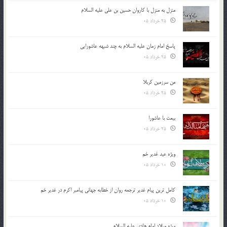
منزل به منزل با کاروان حسین بن علی علیه السلام
25 خرداد 05
پاسخ امام زمان علیه السلام به چند شبهه عاشورایی
25 خرداد 05
من سرزمین کربلا
25 خرداد 05
بیعت با عاشورا
25 خرداد 05
ویژه عید غدیر خم
10 خرداد 05
کامل ترین پیام غدیر ترجمه روان از خطابه جهانی پیامبر اکرم در غدیر خم
10 خرداد 05
ویژه میلاد امام هادی علیه السلام