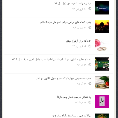
مراسم شهادت امام صادق (ع) سال 93
10 فروردین 94
جذب کمک های مردمی موکب امام علی علیه السلام
11 شهریور 96
50 نکته برای ازدواج موفق
16 فروردین 94
اجتماع عظیم صادقیون در آستان مقدس امامزاده سید جلال الدین اشرف سال 1396
29 تیر 96
احادیث معصومین درباره ترک نماز و سهل انگاری در نماز
29 آذر 95
چه نظراتی در مورد دجال وجود دارد؟
28 مرداد 94
سوالات طبی و پاسخ های امام صادق(ع)