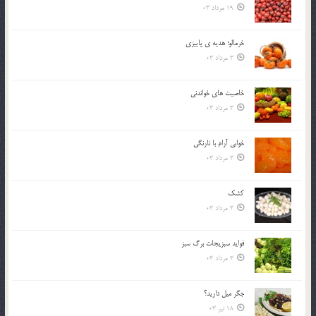
19 مرداد 03
خرمالو؛ هديه ي پاييزي
3 مرداد 03
خاصيت هاي خواندني
3 مرداد 03
خوابي آرام با نارنگي
3 مرداد 03
کشک
3 مرداد 03
فوايد سبزيجات برگ سبز
3 مرداد 03
جگر ميل داريد؟
18 تیر 03