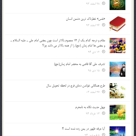
28 اسفند 93
«نفس» خطرناک ترین دشمن انسان
26 اسفند 93
مقام و درجه كدام يك از 14 معصوم بالاتر است چون بعضي امام علي ـ عليه السلام ـ
و بعضي ها امام زمان (عج) را از همه بالاتر مي دانند چرا؟
12 دی 94
تشرف علي آقا قاضي به محضر امام زمان(عج)
15 دی 95
طرح همگانی خواندن دعای فرج در لحظه تحویل سال
27 اسفند 03
چهل حدیث نگاه به نامحرم
13 خرداد 94
آیا جرقه ظهور در یمن زده شده است ؟!
8 فروردین 94