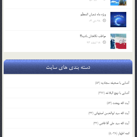
ویژه ماه شعبان المعظّم
28 دی 04
مواظب نگاهتان باشید!!!
18 اسفند 93
دسته بندی های سایت
آشنایی با صحیفه سجادیه
(56)
آشنایی با نهج البلاغه
(392)
آیت الله بهجت
(54)
آیت الله سید ابوالحسن اصفهانی
(43)
آیت الله سید علی آقا قاضی
(42)
ائمه اطهار
(5,038)