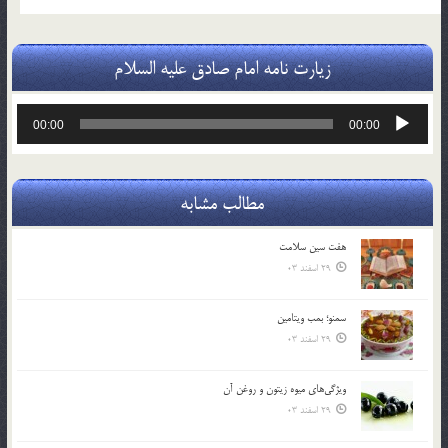
زیارت نامه امام صادق علیه السلام
پخش‌کننده
00:00
00:00
صوت
مطالب مشابه
هفت سين سلامت
29 اسفند 03
سمنو؛ بمب ويتامين
29 اسفند 03
ويژگي‌هاي ميوه زيتون و روغن آن
29 اسفند 03