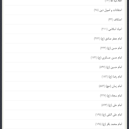
اطلاعیه ها
(26)
اعتقادات و اصول دین
(28)
اعتکاف
(43)
اعیاد اسلامی
(211)
امام جعفر صادق (ع)
(372)
امام حسن (ع)
(233)
امام حسن عسکری (ع)
(172)
امام حسین (ع)
(847)
امام رضا (ع)
(182)
امام زمان (عج)
(583)
امام سجاد (ع)
(227)
امام علی (ع)
(894)
امام علی النقی (ع)
(165)
امام محمد باقر (ع)
(165)