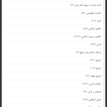
اثبات ولایت و وجود امام زمان
(73)
احادیث موضوعی
(550)
اخبار
(717)
اخلاق اسلامی
(956)
اخلاق و تربیت اسلامی
(2,836)
ادیان
(474)
ارتباط با امام زمان (عج)
(14)
ازدواج
(371)
ازدواج
(117)
ازدواج موقت
(32)
اسلام شناسی
(2,661)
اصحاب و یاران
(37)
اصول اعتقادی
(777)