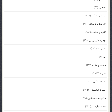
تحصیل
(65)
تربیت و مشاوره
(481)
تشرفات و توقیعات
(181)
تغذیه و سلامت
(156)
توصیه های تربیتی
(498)
جوان و نوجوان
(148)
حج
(118)
حجاب و عفاف
(333)
حدیث
(1,737)
حدیث شناسی
(97)
حضرت ابوالفضل (ع)
(54)
حضرت خدیجه (س)
(41)
حضرت رقیه (س)
(13)