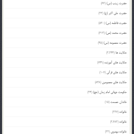
حضرت زینب (س)
(66)
حضرت علی اکبر (ع)
(23)
حضرت فاطمه (س)
(530)
حضرت محمد (ص)
(613)
حضرت معصومه (س)
(45)
حکایت ها
(2,244)
حکایت های آموزنده
(749)
حکایت های قرآنی
(107)
حکایت های معصومین
(838)
حکومت جهانی امام زمان (عج)
(24)
خاندان عصمت
(15)
خانواده
(227)
خانواده
(2,682)
خانواده مهدوی
(22)