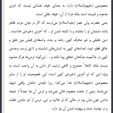
معصومین (علیهم‌السلام) دارد، به معنای خوف نفسانی نیست که امری
مذموم و ناپسند است بلکه مراد از آن، خوف عقلی است.
یعنی حضرت ولی عصر (علیه‌السلام) می‌ترسد که اگر در میان مردم ظاهر
باشد دشمنان او را بکشند و با کشته شدن او ـ که آخرین ذخیره‌ی‌ خداست ـ
دین حقیقی و غیر محرّف الهی رخت بر بندد، واسطه‌ی‌ فیض بین خلق و
خالق قطع شود، امدادهای الهی به انسان‌های شایسته و لایق نرسد، وعده‌ی‌
الهی در حاکمیت صالحان تحقق پیدا نکند و… . این‌گونه ترس‌ها هرگز مذموم
نیست بلکه کاملا ً ممدوح و گاهی ترتیب اثر دادن به آن واجب است، به
ویژه این که او آخرین ذخیره‌ی‌ الهی است، این خصوصیت او را از سایر
معصومین (علیهم‌السلام) جدا می‌کند؛ زیرا بقیه‌ی‌ امامان وقتی شهید
می‌شدند زمین از حجت معصوم خالی نمی‌شد و ترس آن ها عمدتاً از نتیجه
ندادن خون شان بود در حالی که او علاوه بر این، ترس از ابتر ماندن خلقت
و در نهایت عبث و بیهوده شدن آن نیز دارد.