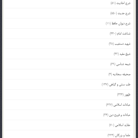
شرح احادیث
(51)
شرح حدیث
(550)
شرح دیوان حافظ
(11)
شناخت امام
(440)
شهید دستغیب
(38)
شیخ مفید
(42)
شیعه شناسی
(69)
صحیفه سجادیه
(4)
طب سنتی و گیاهی
(147)
ظهور
(334)
عبادات اسلامی
(627)
عبادات و فروع دین
(34)
عقاید اسلامی
(70)
علما و بزرگان
(224)