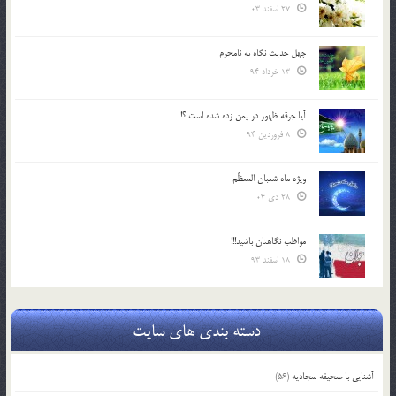
27 اسفند 03
چهل حدیث نگاه به نامحرم
13 خرداد 94
آیا جرقه ظهور در یمن زده شده است ؟!
8 فروردین 94
ویژه ماه شعبان المعظّم
28 دی 04
مواظب نگاهتان باشید!!!
18 اسفند 93
دسته بندی های سایت
آشنایی با صحیفه سجادیه
(56)