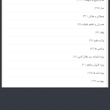
نماز
(225)
نوجوانان و جوانان
(440)
همسران و تفاهم خانواده
(68)
وقف
(77)
ولایت فقیه
(37)
ویتامین ها
(89)
ویژه امامزاده سید جلال الدین
(16)
ویژه کاروان صادقیه
(30)
ویژه نامه ها
(135)
یهودیت
(194)