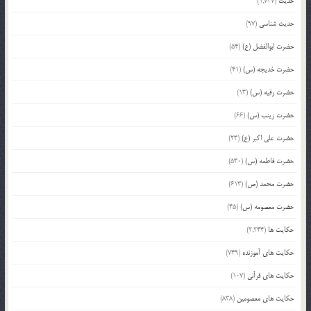
حدیث
(1,737)
حدیث شناسی
(97)
حضرت ابوالفضل (ع)
(54)
حضرت خدیجه (س)
(41)
حضرت رقیه (س)
(13)
حضرت زینب (س)
(66)
حضرت علی اکبر (ع)
(23)
حضرت فاطمه (س)
(530)
حضرت محمد (ص)
(613)
حضرت معصومه (س)
(45)
حکایت ها
(2,244)
حکایت های آموزنده
(749)
حکایت های قرآنی
(107)
حکایت های معصومین
(838)