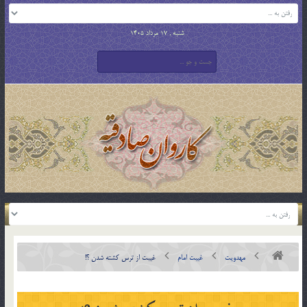
شنبه , 17 مرداد 1405
مهدویت
غیبت امام
غیبت از ترس کشته شدن ؟!