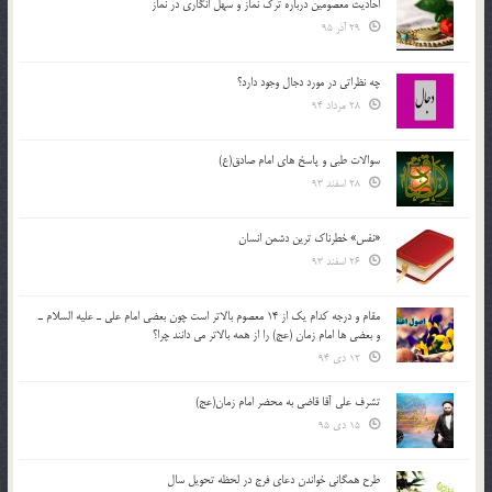
احادیث معصومین درباره ترک نماز و سهل انگاری در نماز
29 آذر 95
چه نظراتی در مورد دجال وجود دارد؟
28 مرداد 94
سوالات طبی و پاسخ های امام صادق(ع)
28 اسفند 93
«نفس» خطرناک ترین دشمن انسان
26 اسفند 93
مقام و درجه كدام يك از 14 معصوم بالاتر است چون بعضي امام علي ـ عليه السلام ـ
و بعضي ها امام زمان (عج) را از همه بالاتر مي دانند چرا؟
12 دی 94
تشرف علي آقا قاضي به محضر امام زمان(عج)
15 دی 95
طرح همگانی خواندن دعای فرج در لحظه تحویل سال