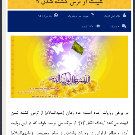
غیبت از ترس کشته شدن ؟!
خادم اهل البیت
غیبت امام
,
مهدویت
18 مرداد 95
0 دیدگاه
1330بازدید
در برخی روایات آمده است: امام زمان (علیه‌السلام) از ترس کشته شدن
غیبت می‌کند: “یخاف القتل”(۱)؛ از مرگ می ترسد. خوف که در این روایت
آمده و نظایر فراوانی در روایات وارده‌ی‌ از سایر معصومین (علیهم‌السلام)