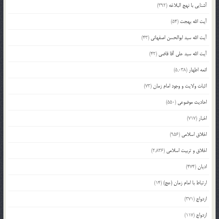
آشنایی با نهج البلاغه
(392)
آیت الله بهجت
(54)
آیت الله سید ابوالحسن اصفهانی
(43)
آیت الله سید علی آقا قاضی
(42)
ائمه اطهار
(5,038)
اثبات ولایت و وجود امام زمان
(73)
احادیث موضوعی
(550)
اخبار
(717)
اخلاق اسلامی
(956)
اخلاق و تربیت اسلامی
(2,836)
ادیان
(474)
ارتباط با امام زمان (عج)
(14)
ازدواج
(371)
ازدواج
(117)