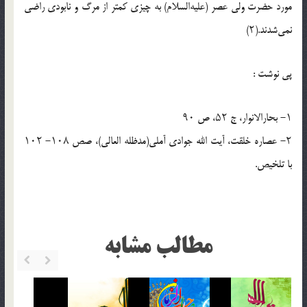
مورد حضرت ولی عصر (علیه‌السلام) به چیزی کمتر از مرگ و نابودی راضی
نمی‌شدند.(۲)
پي نوشت :
۱- بحارالانوار، ج ۵۲، ص ۹۰
۲- عصاره خلقت، آیت الله جوادی آملی(مدظله العالی)، صص ۱۰۸- ۱۰۲
با تلخیص.
مطالب مشابه