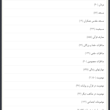
مردان
(40)
مسجد
(87)
مسجد مقدس جمکران
(19)
مسیحیت
(229)
معارف قرآنی
(855)
مناظرات علما و بزرگان
(79)
مناظرات علمی
(139)
مناظرات معصومین
(60)
مهارتهای زندگی
(845)
مهدویت
(2,150)
مهدویت در قرآن و روایات
(47)
مهدویت در مذاهب دیگر
(36)
موضوعات اجتماعی
(122)
نقد و پاسخ به شبهات
(2,166)