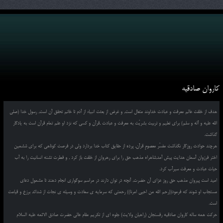
کاروان صادقیه
هدف از خلقت عالم معرفت و عبادت خداوند متعال است, و غرض از بعثت انبیاء از آدم تا خاتم تحقق آن است, رسول خدا (صلی
الله علیه و آله و سلم) برای تعلیم و تربیت بشریّت به معرفت و عبادت ,قرآن و کسی که نزد او علم تمام قرآن است به یادگار
گذاشت.
هرچند حوادث روزگار نگذاشت مفسّر معصومِ قرآن, پرده از حقایق کتاب خدا بردارد ولی در فرصت کوتاهی که برای ششمین
اختر فرزوان آسمان هدایت پیش آمد,شاهراه مذهب حق را برای رهروانِ از خلقت باز کرد , و فطرت تشنه انسانیت را به آب
حیات عبادت و معرفت سیرآب کرد.
امید است پیروان مذهب حق روز عزای آن حضرت, آنچه در توان دارند در مراسم سوگواری انجام دهند تا مشمول دعای
مستجاب او شوند که فرمود((رحم الله من احیی امرنا)) رحمتی که سرمایه ی سعادت و وسیله ی نجات از شدائد برزخ و قیامت
است.
حرکت همه ساله کاروان صادقیه رفسنجان (راهیان ولایت) جلوه ای از تکریم مقام عالی حضرت صادق الائمه علیه السلام