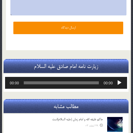
زیارت نامه امام صادق علیه السلام
پخش‌کننده
00:00
00:00
صوت
مطالب مشابه
حاکم خليفه الله و امام زمان (علیه السلام)است
29 اسفند 03