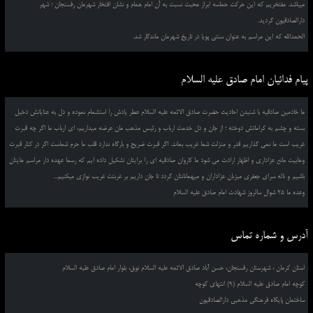
میباشد. مفتخریم که این حرکت حماسه ابراز محبت نسبت به آن امام همام و نشان افتخار شهرمان رفسنجان ؛ شهر
دارالصادقیون گردید.
الحمدالله که این مراسم به عنوان سنتی پویا در تاریخ شهرمان ماندگار شد.
پیام فدائیان امام صادق علیه السلام
ما خادمین صادقیه با شنیدن احادیث حضرت صادق الائمه علیه السلام عطر یادش را استشمام نموده و دل به عنایاتش دخیل
بسته و چشم به کراماتش دوخته ؛ از جان و دل خدمت ارباب و رئیس مذهب مان عرضه میداریم، ای ارباب ما اگر چه قبرت
غریب است ما نمی گذاریم قدر و منزلت شما غریب بماند. اگر قبرت ضریح و بارگاه ندارد قلب ما حرم شماست اگر در کنار قبرت
وهابیت مانع عزاداری و اظهار ارادت می شود ما کاروان صادقیه ای را برایتان تشکیل داده ایم که رسما عهده دار مراسم هایتان
باشیم و ناله سرای جعفری میزبان عزاداران و میهمانانتان گردد تا جان داریم بر غربتت غریب نوازی میکنیم...
وعده ما 25 شوال سالروز شهادت امام صادق علیه السلام
آدرس و شماره تماس
استان کرمان ، شهرستان رفسنجان، حسن آباد صادق الائمه علیه السلام نوق، بلوار امام صادق علیه السلام
کوچه امام صادق علیه السلام (9) انتهای کوچه
ساختمان پایگاه فرهنگی مذهبی دارالصادقیون