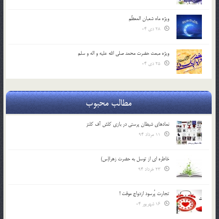
ویژه ماه شعبان المعظّم
28 دی 04
ویژه مبعث حضرت محمد صلی الله علیه و اله و سلم
25 دی 04
مطالب محبوب
نمادهای شیطان پرستی در بازی کلش آف کلنز
11 مرداد 94
خاطره ای از توسل به حضرت زهرا(س)
23 خرداد 94
تجارت پُرسود ازدواج موقت !
16 شهریور 04