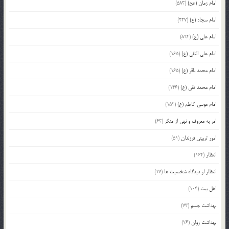
امام زمان (عج)
(583)
امام سجاد (ع)
(227)
امام علی (ع)
(894)
امام علی النقی (ع)
(165)
امام محمد باقر (ع)
(165)
امام محمد تقی (ع)
(146)
امام موسی کاظم (ع)
(152)
امر به معروف و نهی از منکر
(63)
امور تربیتی فرزندان
(51)
انتظار
(164)
انتظار از دیدگاه شخصیت ها
(17)
اهل بیت
(104)
بهداشت جسم
(73)
بهداشت روان
(26)