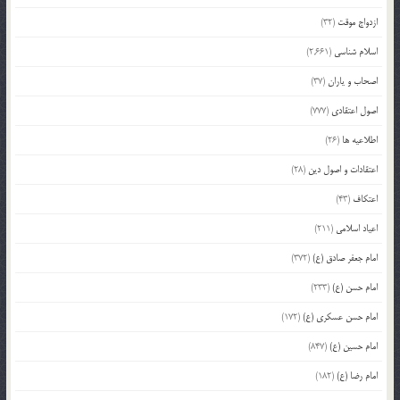
ازدواج موقت
(32)
اسلام شناسی
(2,661)
اصحاب و یاران
(37)
اصول اعتقادی
(777)
اطلاعیه ها
(26)
اعتقادات و اصول دین
(28)
اعتکاف
(43)
اعیاد اسلامی
(211)
امام جعفر صادق (ع)
(372)
امام حسن (ع)
(233)
امام حسن عسکری (ع)
(172)
امام حسین (ع)
(847)
امام رضا (ع)
(182)