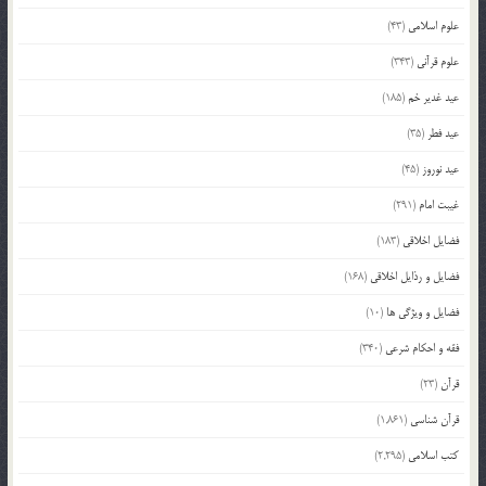
علوم اسلامی
(43)
علوم قرآنی
(343)
عید غدیر خم
(185)
عید فطر
(35)
عید نوروز
(45)
غیبت امام
(291)
فضایل اخلاقی
(183)
فضایل و رذایل اخلاقی
(168)
فضایل و ویژگی ها
(10)
فقه و احکام شرعی
(340)
قرآن
(23)
قرآن شناسی
(1,861)
کتب اسلامی
(2,295)