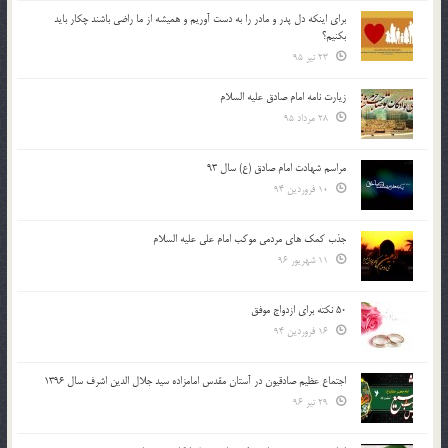
براي اينكه دل پدر و مادر را به دست آوريم و هميشه از ما راضي باشند چكار بايد
بكنيم؟
23 تیر 95
زیارت نامه امام صادق علیه السلام
28 مرداد 95
مراسم شهادت امام صادق (ع) سال 93
10 فروردین 94
جذب کمک های مردمی موکب امام علی علیه السلام
11 شهریور 96
50 نکته برای ازدواج موفق
16 فروردین 94
اجتماع عظیم صادقیون در آستان مقدس امامزاده سید جلال الدین اشرف سال 1396
29 تیر 96