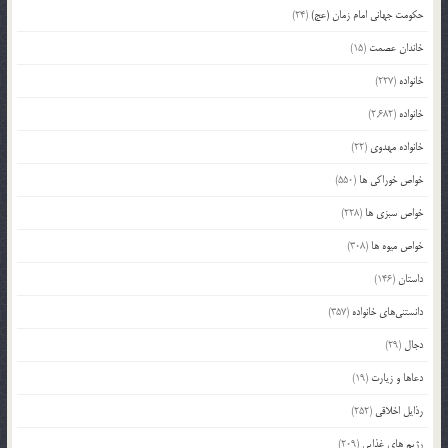
حکومت جهانی امام زمان (عج)
(24)
خاندان عصمت
(15)
خانواده
(227)
خانواده
(2,682)
خانواده مهدوی
(22)
خواص خوراکی ها
(550)
خواص سبزی ها
(228)
خواص میوه ها
(308)
داستان
(146)
دانستنی‌های خانواده
(357)
دجال
(29)
دعاها و زیارت
(19)
رذایل اخلاقی
(252)
رژیم های غذایی
(209)