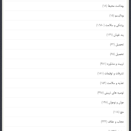
بهداشت محیط
(18)
بودائیسم
(15)
پزشکی و سلامت
(1,980)
پند خوبان
(129)
تحصیل
(62)
تحصیل
(65)
تربیت و مشاوره
(481)
تشرفات و توقیعات
(181)
تغذیه و سلامت
(156)
توصیه های تربیتی
(498)
جوان و نوجوان
(148)
حج
(118)
حجاب و عفاف
(333)