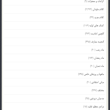
کرامات و معجزات
(9)
کلام جاودان
(2,293)
کلام جدید
(34)
کمک های اولیه
(116)
گلچین احادیث
(372)
گنجینه معارف
(495)
ماه رجب
(20)
ماه رمضان
(176)
ماه شعبان
(20)
ماهها و روزهای خاص
(745)
مبانی اعتقادی
(20)
مختلف
(367)
مدعیان دروغین
(25)
مراجع معظم تقلید
(15)