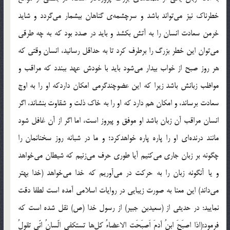
خطرناک نیز می‌تواند باشد و سرچشمه‌ی گناهان بیشمار می‌گردد و شاید
خرمن سعادت انسان را به آتش بکشد و باید در صدد بود که به چه طرقی
می‌توان این خطر بزرگ را برطرف کرد تا به حداقل رسانید، انسان وقتی که
هر روز صبح از خواب بیدار می‌شود باید با خودش عهد ببندد که مراقب و
مواظب زبانش باشد زیرا که این عضوچندگرمی امکان داردکه او را به اوج
سعادت برساند، و امکان هم دارد که او را به خاک ذلت و شقاوت بنشاند، اگر
انسان مراقب آن زبان باشد او موفق و پیروز است، اما اگر از آن غافل شود
مانند درنده‌ای او را پاره پاره خواهدکرد؛ و ما در شبانه روز سخنانمان را
چگونه بر زبان جاری می‌کنیم آیا طوری حرف می‌زنیم که شیطان می‌خواهد
و یا آنگونه زبان را به حرکت در می‌آوریم که خدا می‌خواهد (خدا بهتر
می‌داند) این معنا به صورت زیبایی در روایات اسلامی آمده است لطفا دقت
نمایید: در حدیثی از (سعیدبن جبیر) از رسول خدا (ص) نقل شده است که
فرمود:(اذا اصبَحَ اِبنُ آدمَ اَصبَحَتِ الاعضاءُ کل‌ها تستکفی الّسانُ انّی تقولُ