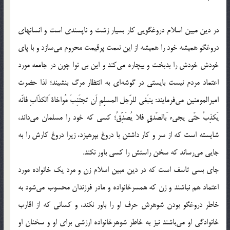
در دین مبین اسلام دروغگویی کار بسیار زشت و ناپسندی است و انسانهای
دروغگو همیشه خود را همیشه از این نعمت پرقیمت محروم می‌سازد و با پای
خودش خودش را بدبخت و بیچاره می‌کند و این بی نوا چون در جامعه مورد
اعتماد مردم نیست بایستی در گوشه‌ای به انتظار مرگ بنشیند؛ لذا حضرت
امیرالمومنین می‌فرمایند: ینبَغی للرّجل المسلِِِمِ اَن تجتَنِبَ مُواخاة َالکذّابِ فانّه
یَکذِبُ حتّی یجیء َبالصّدقِِ فلا یُصَدِّقُ؛ کسی که خود را مسلمان می‌داند،
شایسته است که از سر و کار داشتن با دروغ بپرهیزد، زیرا دروغ کارش را به
جایی می‌رساند که سخن راستش را کسی باور نکند.
جای بسی تاسف است که در دین مبین اسلام زن و مرد یک خانواده مورد
اعتماد هم نباشند و زن که همسرخانواده و مادر فرزندان محسوب می‌شود به
خاطر دروغگو بودن شوهرش حرف او را باور نکند، و کسانی که از اقارب
خانوادگی او می‌باشند نیز به خاطر شوهرخانواده ارزشی برای او و سخنان او