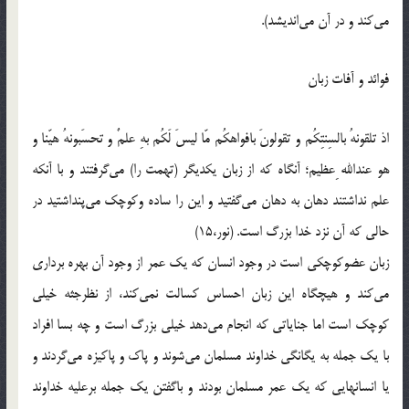
می‌کند و در آن می‌اندیشد).
فوائد و آفات زبان
اذ تلقونهُ بالسِنتِکُم و تقولونَ بافواهکُم مّا لیسَ لَکُم بهِ علمٌ و تحسَبونهُ هیّنا و
هو عندالله ِعظیم؛ آنگاه که از زبان یکدیگر (تهمت را) می‌گرفتند و با آنکه
علم نداشتند دهان به دهان می‌گفتید و این را ساده وکوچک می‌پنداشتید در
حالی که آن نزد خدا بزرگ است. (نور،15)
زبان عضوکوچکی است در وجود انسان که یک عمر از وجود آن بهره برداری
می‌کند و هیچگاه این زبان احساس کسالت نمی‌کند، از نظرجثه خیلی
کوچک است اما جنایاتی که انجام می‌دهد خیلی بزرگ است و چه بسا افراد
با یک جمله به یگانگی خداوند مسلمان می‌شوند و پاک و پاکیزه می‌گردند و
یا انسانهایی که یک عمر مسلمان بودند و باگفتن یک جمله برعلیه خداوند