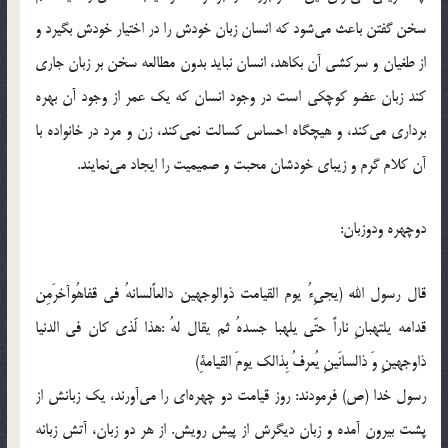
سخن گفتن باعث می‌شود که انسان زبان خودش را در اختیار خودش بگیرد و
از طغیان و سرکشی آن بکاهد، انسان نباید بدون مطالعه سخن بر زبان جاری
کند زبان عضو کوچکی است در وجود انسان که یک عمر از وجود آن بهره
برداری می‌کند، و هیچگاه احساس کسالت نمی‌کند، زن و مرد در خانواده با
آن کلام گرم و زیبای خودشان محبت و صمیمیت را ایجاد می‌نمایند.
دوچهره ودوزبان:
قال رسول الله (یجیِءُ یوم القیامت ذوالوجهین دالعاًلسانهُ فی قفاهُوآخرَمِن
قدامه یلتهبانِ ناراً حتّی یلهبا جسدهُ ثم یقال لهُ :هذا لّذی کان فی الدنیا
ذاوجهینِِ وَ ذالسانَینِ یُعرفُ بِذالک یومَ القیامةِ)
رسول خدا (ص) فرمودند: روز قیامت دو چهره‌ای را می‌آورند، یک زبانش از
پشت بیرون آمده و زبان دیگرش از پیش رویش. از هر دو زبان، آتش زبانه