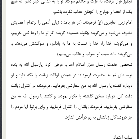
تجاوز قرار گرفت، به عزت و جلالم سوگند تو را به عذابی کیفر دهم که هیچ
یک از اعضا و جوارح را آنچنان عذاب نکرده باشم.
امام زین العابدین (ع) فرمودند: (در هر بامداد زبان آدمی را برتمام اعضایش
مشرف می‌شود و می‌گوید: چگونه هستید؟ گویند: اگر تو ما را رها کنی خوبیم،
و می‌گویند: خدا را، خدا را نسبت به ما به یادآور، و سوگندش می‌دهند و
می‌گویند: مابه سبب تو صواب و عقاب می‌بینیم)
شخصی خدمت رسول معزز اسلام آمد و عرض کرد: یارسول الله به بنده
توصیه‌ای نمایید حضرت فرمودند: در همه‌ی اوقات زبانت را نگه دار؛ و او
دوباره گفت: یا رسول الله به من سفارشی بفرمایید، فرمودند: در کنترل زبانت
دقت کن. دوباره سخن گذشته را تکرار نمودند و گفتند یا رسول الله به من
سفارشی بفرمایید، فرمودند زبانتان را کنترل فرمایید و وای برتو! آیا مردم را
جز دروشدگان زبانشان به رو درآتش اندازد.
سلب اعتماد