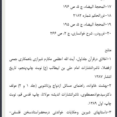
17-المحجة البیضاء، ج 5، ص 196
18-غررالحکم شماره 2182
19-المحجة البیضاء، ج 5، ص 195
20-غررودرر، شرح خوانساری، ج 2، ص 266
منابع
1-اخلاق درقرآن جلداول، آیت الله اعظمی مکارم شیرازی باهمکاری جمعی
ازفضلا، ناشر:انتشارات امام علی بن ابیطالب (ع) نوبت چاپ:پنجم، تاریخ
انتشار 1387
2-بهشت خانواده، راهنمای مسائل ازدواج وزناشویی (جلد 1 و 2) مولف
دکترسیدجوادمصطفوی، ناشرانتشارات اندیشه مولانا، چاپ: قدس قم، نوبت
چاپ، اول 1389.
3-داستانهای شیرین وحکایات خواندنی درمحضراستادسخن فلسفی-