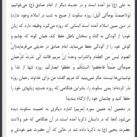
به علی (ع) نیز آمده است و در حدیث دیگر از امام صادق (ع) می‌خوانیم:
(ولاصَمتَ یوماًالی الّیل؛ روزه سکوت از صبح به شب در اسلام وجود ندارد)
در دین مبین اسلام آمده است انسانی که روزه می‌گیرد وظیفه دارد که زبان
خودرا از آلودگی به گناه و سخنان باطل حفظ کند، همان گونه که چشم و
گوش خود را از آلودگی حفظ می‌نماید. امام صادق در حدیثی می‌فرماید:(انَّ
الصومَ لیسَ منَ الطَعامِ والشرابِ وحدهُ اِنَّ مریم قالت انّی نذرتُ للرَّحمانِ
صوماً‌ای صُمتاً فاحفضوا السِنتَکُم وَ حفظوا ابصارکُم. روزه تنها از غذا و
نوشیدنی‌ها نیست. مگر نمی‌بینید که مریم گفت: من برای خداوند رحمان روزه
نذر کرده‌ام؛ یعنی سکوت را، بنابراین هنگامی که روزه هستید زبانهای خود را
حفظ کنید و چشمان خود را) ازگناه ببندید!
در دهمین آیه همین سوره (مریم) اشاره دیگری به اهمیت سکوت دیده
می‌شود آنجا که در داستان ذکریا آمده است: در آن هنگامی که خبر ولادت
حضرت یحیی (ع) به ذکریا داده شد در حالی که آن حضرت هم خودش و