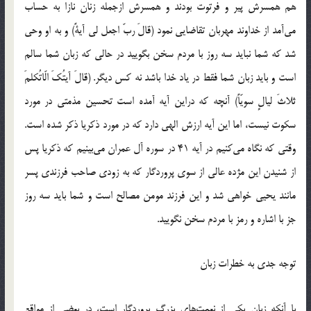
هم همسرش پیر و فرتوت بودند و همسرش ازجمله زنان نازا به حساب
می‌آمد از خداوند مهربان تقاضایی نمود (قالَ ربّ اجعل لی آیةً) و به او وحی
شد که شما نباید سه روز با مردم سخن بگویید در حالی که زبان شما سالم
است و باید زبان شما فقط در یاد خدا باشد نه کس دیگر. (قالَ آیتُکَ الّاتُکلمَ
ثلاثَ لیالٍ سویّاً) آنچه که دراین آیه آمده است تحسین مذمتی در مورد
سکوت نیست، اما این آیه ارزش الهی دارد که در مورد ذکریا ذکر شده است.
وقتی که نگاه می‌کنیم در آیه 41 در سوره آل عمران می‌بینیم که ذکریا پس
از شنیدن این مژده عالی از سوی پروردگار که به زودی صاحب فرزندی پسر
مانند یحیی خواهی شد و این فرزند مومن مصالح است و شما باید سه روز
جز با اشاره و رمز با مردم سخن نگویید.
توجه جدی به خطرات زبان
با آنکه زبان یکی از نعمت‌های بزرگ پروردگار است، در بعضی از مواقع