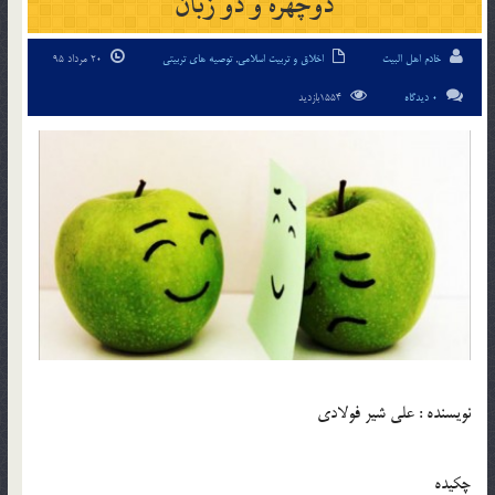
دوچهره و دو زبان
خادم اهل البیت
اخلاق و تربیت اسلامی
,
توصیه های تربیتی
20 مرداد 95
0 دیدگاه
1554بازدید
نویسنده : علی شیر فولادی
چکیده