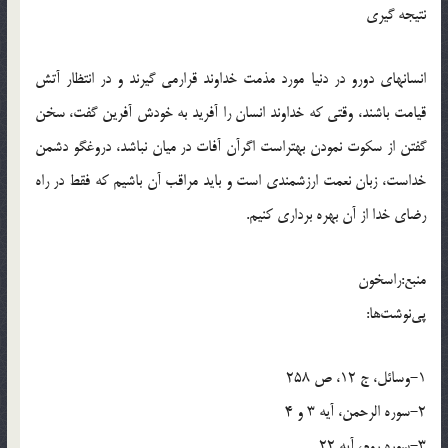
نتیجه گیری
انسانهای دورو در دنیا مورد مذمت خداوند قرارمی گیرند و در انتظار آتش
قیامت باشند، وقتی که خداوند انسان را آفرید به خودش آفرین گفت، سخن
گفتن از سکوت نمودن بهتراست اگرآن آفات در میان نباشد، دروغگو دشمن
خداست، زبان نعمت ارزشمندی است و باید مراقب آن باشیم که فقط در راه
رضای خدا از آن بهره برداری کنیم.
منبع:راسخون
پي‌نوشت‌ها:
1-وسائل، ج 12، ص 258
2-سوره الرحمن، آیه 3 و 4
3-سوره روم، آیه 22