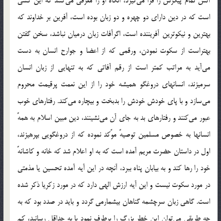
آتش تمام پیکرش را فرا می‌گیرد، آنگاه او را معرفی می‌کنند که این کسی
است که در دین دارای دو چهره و دو زبان بوده است، آفرین بر خداوند که
بهترین و نیکوترین آفریننده است، اگرآفات زبان درمیان نباشد، سخن گفتن
بهتراست از سکوت نمودن، ورقمی که از اعضا و جوارح انسان به دست
می‌آید به مراتب کمتر است از رقم آفاتی که به تنهایی از زبان انسان
سرمیزند، انسانهای دروغگو همیشه خود را از این نعمت پرقیمت محروم
می‌سازد و با پای خودش خودش را بدبخت و بیچاره می‌کند. رفتارهای خوب
عبور می‌کنند و رفتارهای بد به جای آن می‌نشینند، دین مبین اسلام به همهً
انسانها به خصوص مسلمین توصیهً موًکد نموده که از دروغگویی بپرهیزند،
اول در داستان حضرت مریم آمده است که به او اعلام شد که خانه و کاشانهً
خود را رها کند و به بیابان پناه ببرد، آنچه در این آیه آمده تحسین یا مذمتی
در مورد سکوت نیست و این آیه ارزش الهی دارد که در مورد زکریا ذکر شده
است. گاهی زبان سرچشمه گناهان بیشمارمی گردد و باید در صدد بود که به
چه طریقی می‌توان این خطر بزرگ را برطرف نمود یا به حداقل رسانید، کم