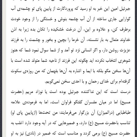
جبرئیل امین این خبر به او رسید که پروردگارت از پایین پای تو چشمه‌ی آب
گوارایی جاری ساخته از آن آب چشمه بنوش و خستگی را از وجود خودت
برطرف کن، و علاوه بر این، آن درخت خشکیده را تکان بده زیرا به اذن
خداوند متعال به بار نشسته، آن خرما را بچین و بخور و چشمت را به فرزند
عزیزت روشن دار، و اگر انسانی نزد تو آمد و از شما سوال نمود شما که هنوز
شوهری انتخاب نکرده اید چگونه این فرزند از ناحیه شما متولد شده است با
آن‌ها سخن مگو بلکه با ایما و اشاره به آن‌ها بفهمان که من روزه‌ی سکوت
گرفته‌ام برای خدای رحمان و با احدی سخن نمی‌گویم.
درست است که این نداکننده جبرئیل بوده است یا نوزاد مریم (حضرت
مسیح) اما در میان مفسران گفتگو فراوان است، اما به فرموده‌ی علامه
طباطبایی (درالمیزان) آن بزرگوار می‌فرمایند: من تحت‌ها (ازپایین پای او)
تناسب باحضرت مسیح (ع) دارد، و ضمیرهایی که در آیه وجود دارد اغلب به
حضرت مسیح (ع) برمی گردد و مناسب است که ضمیر در (نادی) نیز به او