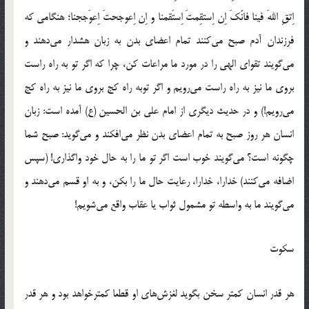
اِتقِ اللهَ فینا فانّکَ اِن اِستقِمتَ اِستَقمنا و اِن اِعوجحتَ اِعوَججنا؛ هنگامی که
فرزندان آدم صبح می‌کنند تمام اعضای بدن به زبان هشدار می‌دهند و
می‌گویند تقوای الهی را در مورد ما مراعات کن، چرا که اگر تو به راه راست
بروی ما نیز به راه راست می‌رویم و اگر توبه راه کج بروی ما نیز به راه کج
می‌رویم!) و در حدیث دیگری از امام علی بن الحسین (ع) آمده است: زبان
انسان هر روز صبح به تمام اعضای بدن نظر می‌افکند و می‌گوید: صبح شما
چگونه است؟ می‌گویند خوب است اگر تو ما را به حال خود واگذاری! (سپس
اضافه می‌کنند) خدارا، خدارا، رعایت حال ما را بکن، و به او قسم می‌دهند و
می‌گویند ما به واسطه تو مشمول ثواب یا عقاب واقع می‌شویم!
سکوت
هر قدر انسان کمتر سخن بگوید لغزش‌های او قطعا کمترخواهد بود و هر قدر